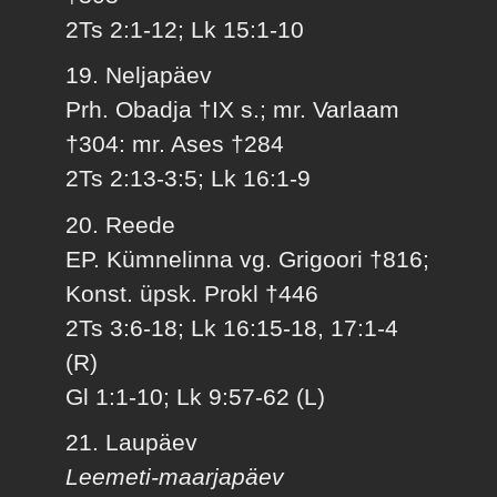
2Ts 2:1-12; Lk 15:1-10
19. Neljapäev
Prh. Obadja †IX s.; mr. Varlaam
†304: mr. Ases †284
2Ts 2:13-3:5; Lk 16:1-9
20. Reede
EP. Kümnelinna vg. Grigoori †816;
Konst. üpsk. Prokl †446
2Ts 3:6-18; Lk 16:15-18, 17:1-4
(R)
Gl 1:1-10; Lk 9:57-62 (L)
21. Laupäev
Leemeti-maarjapäev