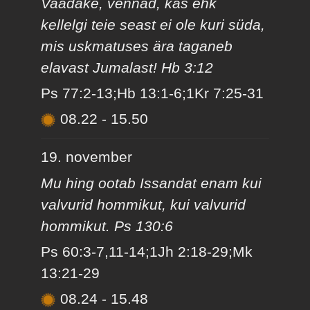
Vaadake, vennad, kas ehk
kellelgi teie seast ei ole kuri süda,
mis uskmatuses ära taganeb
elavast Jumalast! Hb 3:12
Ps 77:2-13;Hb 13:1-6;1Kr 7:25-31
08.22
-
15.50
19. november
Mu hing ootab Issandat enam kui
valvurid hommikut, kui valvurid
hommikut. Ps 130:6
Ps 60:3-7,11-14;1Jh 2:18-29;Mk
13:21-29
08.24
-
15.48