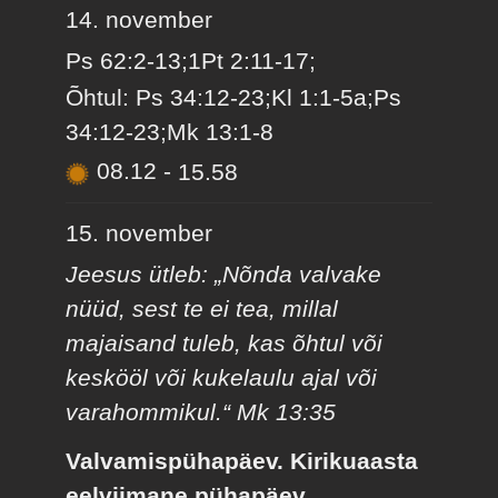
14. november
Ps 62:2-13;1Pt 2:11-17;
Õhtul: Ps 34:12-23;Kl 1:1-5a;Ps
34:12-23;Mk 13:1-8
08.12
-
15.58
15. november
Jeesus ütleb: „Nõnda valvake
nüüd, sest te ei tea, millal
majaisand tuleb, kas õhtul või
keskööl või kukelaulu ajal või
varahommikul.“ Mk 13:35
Valvamispühapäev. Kirikuaasta
eelviimane pühapäev