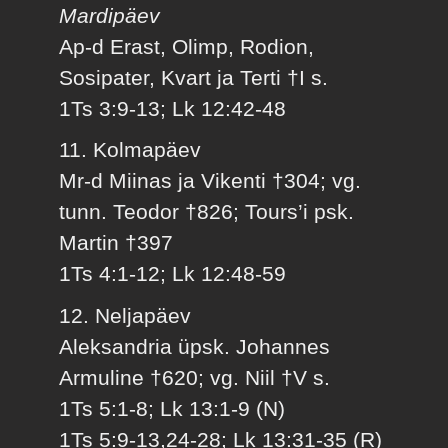
Mardipäev
Ap-d Erast, Olimp, Rodion,
Sosipater, Kvart ja Terti †I s.
1Ts 3:9-13; Lk 12:42-48
11. Kolmapäev
Mr-d Miinas ja Vikenti †304; vg.
tunn. Teodor †826; Tours’i psk.
Martin †397
1Ts 4:1-12; Lk 12:48-59
12. Neljapäev
Aleksandria üpsk. Johannes
Armuline †620; vg. Niil †V s.
1Ts 5:1-8; Lk 13:1-9 (N)
1Ts 5:9-13,24-28; Lk 13:31-35 (R)