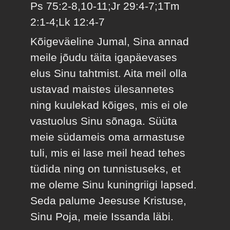
Ps 75:2-8,10-11;Jr 29:4-7;1Tm
2:1-4;Lk 12:4-7
Kõigeväeline Jumal, Sina annad
meile jõudu täita igapäevases
elus Sinu tahtmist. Aita meil olla
ustavad maistes ülesannetes
ning kuulekad kõiges, mis ei ole
vastuolus Sinu sõnaga. Süüta
meie südameis oma armastuse
tuli, mis ei lase meil head tehes
tüdida ning on tunnistuseks, et
me oleme Sinu kuningriigi lapsed.
Seda palume Jeesuse Kristuse,
Sinu Poja, meie Issanda läbi.