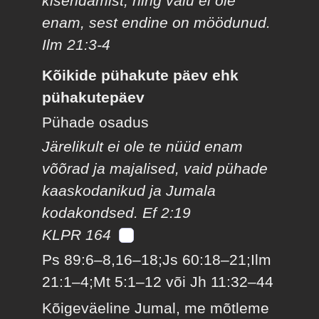
kisendamist, ning valu ei ole
enam, sest endine on möödunud.
Ilm 21:3-4
Kõikide pühakute päev ehk
pühakutepäev
Pühade osadus
Järelikult ei ole te nüüd enam
võõrad ja majalised, vaid pühade
kaaskodanikud ja Jumala
kodakondsed. Ef 2:19
KLPR 164
Ps 89:6–8,16–18;Js 60:18–21;Ilm
21:1–4;Mt 5:1–12 või Jh 11:32–44
Kõigeväeline Jumal, me mõtleme