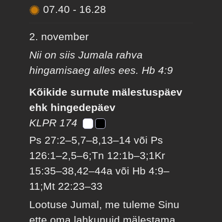
07.40
-
16.28
2. november
Nii on siis Jumala rahva
hingamisaeg alles ees. Hb 4:9
Kõikide surnute mälestuspäev
ehk hingedepäev
KLPR 174
Ps 27:2–5,7–8,13–14 või Ps
126:1–2,5–6;Tn 12:1b–3;1Kr
15:35–38,42–44a või Hb 4:9–
11;Mt 22:23–33
Lootuse Jumal, me tuleme Sinu
ette oma lahkunuid mälestama.