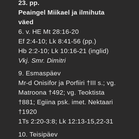
23. pp.
Peaingel Miikael ja ilmihuta
väed
6. v. HE Mt 28:16-20
Ef 2:4-10; Lk 8:41-56 (pp.)
Hb 2:2-10; Lk 10:16-21 (inglid)
Vkj. Smr. Dimitri
9. Esmaspäev
Mr-d Onisifor ja Porfiiri †III s.; vg.
Matroona †492; vg. Teoktista
†881; Egiina psk. imet. Nektaari
†1920
1Ts 2:20-3:8; Lk 12:13-15,22-31
10. Teisipäev