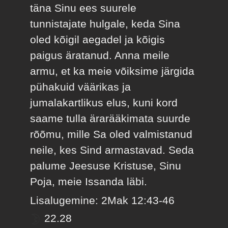
täna Sinu ees suurele
tunnistajate hulgale, keda Sina
oled kõigil aegadel ja kõigis
paigus äratanud. Anna meile
armu, et ka meie võiksime järgida
pühakuid väärikas ja
jumalakartlikus elus, kuni kord
saame tulla ärarääkimata suurde
rõõmu, mille Sa oled valmistanud
neile, kes Sind armastavad. Seda
palume Jeesuse Kristuse, Sinu
Poja, meie Issanda läbi.
Lisalugemine: 2Mak 12:43-46
22.28