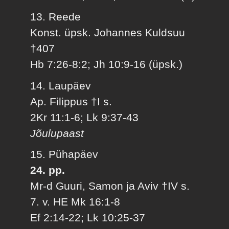
13. Reede
Konst. üpsk. Johannes Kuldsuu
†407
Hb 7:26-8:2; Jh 10:9-16 (üpsk.)
14. Laupäev
Ap. Filippus †I s.
2Kr 11:1-6; Lk 9:37-43
Jõulupaast
15. Pühapäev
24. pp.
Mr-d Guuri, Samon ja Aviv †IV s.
7. v. HE Mk 16:1-8
Ef 2:14-22; Lk 10:25-37