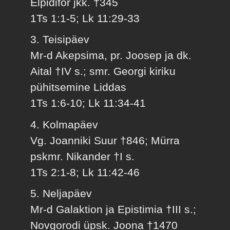
Elpidifor jkk. †345
1Ts 1:1-5; Lk 11:29-33
3. Teisipäev
Mr-d Akepsima, pr. Joosep ja dk.
Aital †IV s.; smr. Georgi kiriku
pühitsemine Liddas
1Ts 1:6-10; Lk 11:34-41
4. Kolmapäev
Vg. Joanniki Suur †846; Mürra
pskmr. Nikander †I s.
1Ts 2:1-8; Lk 11:42-46
5. Neljapäev
Mr-d Galaktion ja Epistimia †III s.;
Novgorodi üpsk. Joona †1470