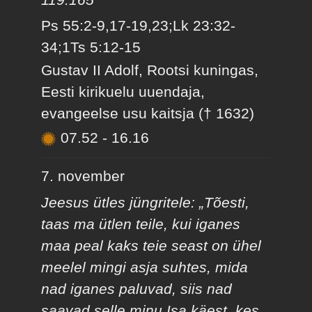
Ps 55:2-9,17-19,23;Lk 23:32-
34;1Ts 5:12-15
Gustav II Adolf, Rootsi kuningas,
Eesti kirikuelu uuendaja,
evangeelse usu kaitsja († 1632)
07.52
-
16.16
7. november
Jeesus ütles jüngritele: „Tõesti,
taas ma ütlen teile, kui iganes
maa peal kaks teie seast on ühel
meelel mingi asja suhtes, mida
nad iganes paluvad, siis nad
saavad selle minu Isa käest, kes