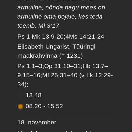
armuline, nõnda nagu mees on
armuline oma pojale, kes teda
teenib. Ml 3:17
Ps 1;Mk 13:9-20;4Ms 14:21-24
Elisabeth Ungarist, Tüüringi
maakrahvinna († 1231)
Ps 1:1–3;Õp 31:10–31;Hb 13:7–
9,15–16;Mt 25:31–40 (v Lk 12:29-
34);
13.48
08.20
-
15.52
18. november