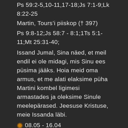
Ps 59:2-5,10-11,17-18;Js 7:1-9;Lk
8:22-25
Martin, Tours’i piiskop († 397)
Ps 9:8-12;Js 58:7 - 8:1;1Ts 5:1-
11;Mt 25:31-40;
Issand Jumal, Sina näed, et meil
endil ei ole midagi, mis Sinu ees
püsima jääks. Hoia meid oma
armus, et me alati elaksime püha
Martini kombel ligimesi
armastades ja oleksime Sinule
meelepärased. Jeesuse Kristuse,
meie Issanda läbi.
08.05
-
16.04