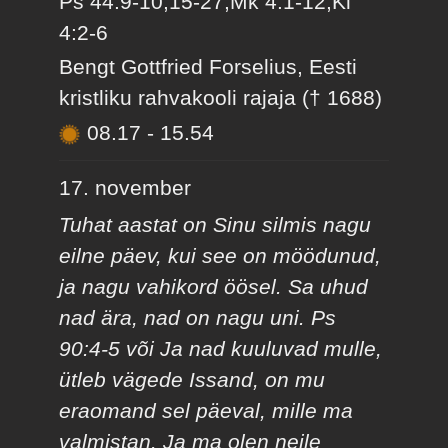
Ps 44:9-10,15-27;Mk 4:1-12;Kl
4:2-6
Bengt Gottfried Forselius, Eesti
kristliku rahvakooli rajaja († 1688)
08.17
-
15.54
17. november
Tuhat aastat on Sinu silmis nagu
eilne päev, kui see on möödunud,
ja nagu vahikord öösel. Sa uhud
nad ära, nad on nagu uni. Ps
90:4-5 või Ja nad kuuluvad mulle,
ütleb vägede Issand, on mu
eraomand sel päeval, mille ma
valmistan. Ja ma olen neile