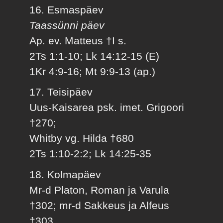
16. Esmaspäev
Taassünni päev
Ap. ev. Matteus †I s.
2Ts 1:1-10; Lk 14:12-15 (E)
1Kr 4:9-16; Mt 9:9-13 (ap.)
17. Teisipäev
Uus-Kaisarea psk. imet. Grigoori
†270;
Whitby vg. Hilda †680
2Ts 1:10-2:2; Lk 14:25-35
18. Kolmapäev
Mr-d Platon, Roman ja Varula
†302; mr-d Sakkeus ja Alfeus
†303