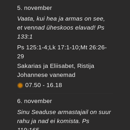
5. november
Vaata, kui hea ja armas on see,
et vennad üheskoos elavad! Ps
133:1
Ps 125:1-4;Lk 17:1-10;Mt 26:26-
29
Sakarias ja Eliisabet, Ristija
Johannese vanemad
07.50
-
16.18
6. november
Sinu Seaduse armastajail on suur
rahu ja nad ei komista. Ps
119:165