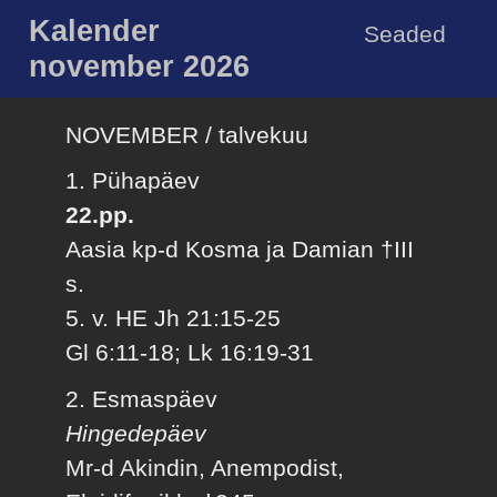
Kalender
Seaded
november 2026
NOVEMBER / talvekuu
1. Pühapäev
22.pp.
Aasia kp-d Kosma ja Damian †III
s.
5. v. HE Jh 21:15-25
Gl 6:11-18; Lk 16:19-31
2. Esmaspäev
Hingedepäev
Mr-d Akindin, Anempodist,