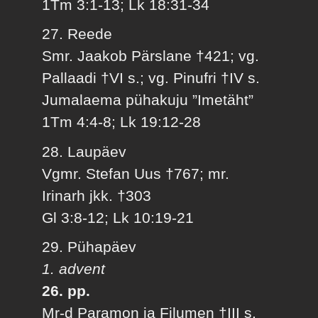
1Tm 3:1-13; Lk 18:31-34
27. Reede
Smr. Jaakob Pärslane †421; vg.
Pallaadi †VI s.; vg. Pinufri †IV s.
Jumalaema pühakuju ”Imetäht”
1Tm 4:4-8; Lk 19:12-28
28. Laupäev
Vgmr. Stefan Uus †767; mr.
Irinarh jkk. †303
Gl 3:8-12; Lk 10:19-21
29. Pühapäev
1. advent
26. pp.
Mr-d Paramon ja Filumen †III s.