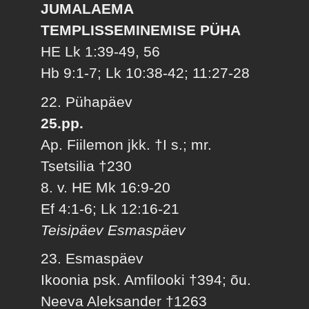
JUMALAEMA
TEMPLISSEMINEMISE PÜHA
HE Lk 1:39-49, 56
Hb 9:1-7; Lk 10:38-42; 11:27-28
22. Pühapäev
25.pp.
Ap. Fiilemon jkk. †I s.; mr.
Tsetsilia †230
8. v. HE Mk 16:9-20
Ef 4:1-6; Lk 12:16-21
Teisipäev Esmaspäev
23. Esmaspäev
Ikoonia psk. Amfilooki †394; õu.
Neeva Aleksander †1263