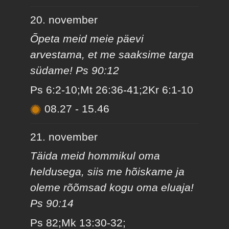
20. november
Õpeta meid meie päevi
arvestama, et me saaksime targa
südame! Ps 90:12
Ps 6:2-10;Mt 26:36-41;2Kr 6:1-10
08.27
-
15.46
21. november
Täida meid hommikul oma
heldusega, siis me hõiskame ja
oleme rõõmsad kogu oma eluaja!
Ps 90:14
Ps 82;Mk 13:30-32;