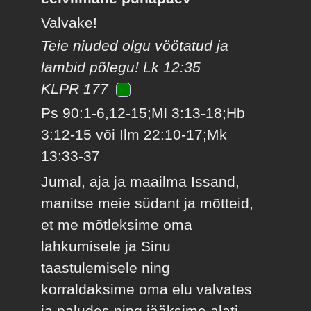
Valvake!
Teie niuded olgu vöötatud ja
lambid põlegu! Lk 12:35
KLPR 177
Ps 90:1-6,12-15;Ml 3:13-18;Hb
3:12-15 või Ilm 22:10-17;Mk
13:33-37
Jumal, aja ja maailma Issand,
manitse meie südant ja mõtteid,
et me mõtleksime oma
lahkumisele ja Sinu
taastulemisele ning
korraldaksime oma elu valvates
ja paludes ning jääksime alati