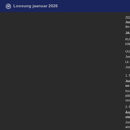
Loosung jaanuar 2026
202
Ju
Ilm
JA
KU
kõi
UU
Jee
Lk 
Jut
1. 
Ju
on
Iss
pää
usa
2.
Ärg
ol
Jum
and