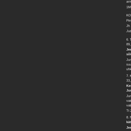
arm
1Ms
KO
Pim
Jh 
Jut
6. 
89
Jee
sõi
Jum
suu
uhk
7.
33,
Kes
Ju
Jum
vai
val
Tt 
8. 
kät
Je