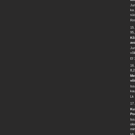
Jum
ka 
sü
Rm
15
95,
Kõ
av
Jum
või
Ef 
16
8,2
Me
võ
Iss
kau
Lk
17
Kui
Po
Iss
ole
min
Mt