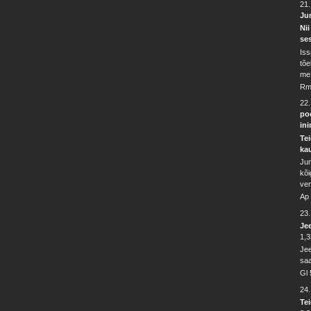
21
Ju
Nii
se
Iss
tõe
me 
Rm
22
poo
ini
Tei
kau
Jum
kõi
ver
Ap
23
Jee
1,3
Jee
saa
Gl 
24
Tei