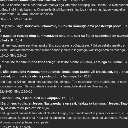
al, Sa hoolitsed meie eest päevast päeva ega jäta meid silmapilgukski maha. Sa oled seadn
pühad inglid meid kaitsma. Kingi meile tänulikku meelt ning luba meil ennast lapse kombel ja
damerahus Sinu armu hoolde usaldada.
 8,26–30; 5Ms 1,34–46
. Neljapäev
Tulge, hõisakem Jehoovale, hüüdkem rõõmuga oma päästekalju poole!
Ps
1
ik paganad tulevad ning kummardavad sinu ette, sest su õiged seadmised on saanu
alikuks.
Ilm 15,4
al, tee kogu meie elu kiituslauluks Sinu suurusele ja pühadusele. Pühitse selleks meidki, et
ksime Sind kummardada mitte ainult sõnade ja väliste tegudega, vaid kogu oma olemusega.
1,3–10; 5Ms 2,1–15
. Reede
Me tahame minna koos teiega, sest me oleme kuulnud, et teiega on Jumal.
Sk
3
ie kõik oleme ühe Vaimuga ristitud üheks ihuks, olgu juudid või kreeklased, olgu orja
i vabad, ning me kõik oleme joodetud ühe Vaimuga.
1Kr 12,13
and Jeesus Kristus, meid nimetatakse Sinu nimega. Tee meid selle nime vääriliseks, et meie
du jõuaks sõnum Sinust paljude inimesteni ja nemadki leiaksid tee Sinu juurde.
 12,49–53; 5Ms 2,16–25
. Laupäev
Sina, Issand, oled mu varjupaik.
Ps 91,9
 Bartimeus kuulis, et Jeesus Naatsaretlane on seal, hakkas ta karjuma: "Jeesus, Taav
eg, halasta minu peale!"
Mk 10,47
and, iga kord, kui meile tundub, et Sa oled kaugel, tuleta meile meelde ja aita meil mõista, et S
d siinsamas. Sa elad oma Püha Vaimu läbi minu sees ja oled ka ise mulle eluasemeks. Pääst
d usunõtrusest ja halasta mu peale!
 4,12–17; 5Ms 3,18–29