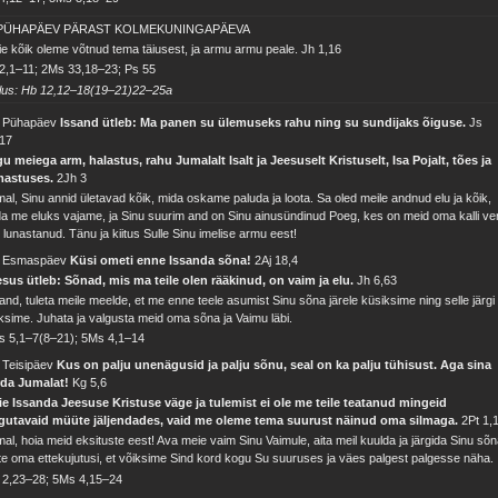
 PÜHAPÄEV PÄRAST KOLMEKUNINGAPÄEVA
e kõik oleme võtnud tema täiusest, ja armu armu peale.
Jh 1,16
2,1–11; 2Ms 33,18–23; Ps 55
tlus: Hb 12,12–18(19–21)22–25a
. Pühapäev
Issand ütleb: Ma panen su ülemuseks rahu ning su sundijaks õiguse.
Js
,17
u meiega arm, halastus, rahu Jumalalt Isalt ja Jeesuselt Kristuselt, Isa Pojalt, tões ja
mastuses.
2Jh 3
al, Sinu annid ületavad kõik, mida oskame paluda ja loota. Sa oled meile andnud elu ja kõik,
a me eluks vajame, ja Sinu suurim and on Sinu ainusündinud Poeg, kes on meid oma kalli ve
i lunastanud. Tänu ja kiitus Sulle Sinu imelise armu eest!
. Esmaspäev
Küsi ometi enne Issanda sõna!
2Aj 18,4
sus ütleb: Sõnad, mis ma teile olen rääkinud, on vaim ja elu.
Jh 6,63
and, tuleta meile meelde, et me enne teele asumist Sinu sõna järele küsiksime ning selle järgi
ksime. Juhata ja valgusta meid oma sõna ja Vaimu läbi.
s 5,1–7(8–21); 5Ms 4,1–14
 Teisipäev
Kus on palju unenägusid ja palju sõnu, seal on ka palju tühisust. Aga sina
rda Jumalat!
Kg 5,6
e Issanda Jeesuse Kristuse väge ja tulemist ei ole me teile teatanud mingeid
rgutavaid müüte jäljendades, vaid me oleme tema suurust näinud oma silmaga.
2Pt 1,
al, hoia meid eksituste eest! Ava meie vaim Sinu Vaimule, aita meil kuulda ja järgida Sinu sõn
te oma ettekujutusi, et võiksime Sind kord kogu Su suuruses ja väes palgest palgesse näha.
 2,23–28; 5Ms 4,15–24