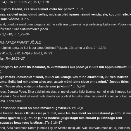
 24,1–2a.13–18.25.26; Jh 1,19–28
 Laupäev
Issand, eks sinu silmad vaata tõe peale?
Jr 5,3
as, sa oled ustav olnud selles, mida sa oled iganes teinud vendadele, koguni neile, 
 sulle võõrad.
3Jh 5
and, puuduta meid oma tõega nii, et me selle ära tunneksime ja selle järgi käiksime. Pööra me
võiksime Sulle alati ustavaks jääda.
s 2,1–10; Jh 1,29–34
 PÜHAPÄEV PÄRAST JÕULE
nägime tema au kui Isast ainusündinud Poja au, täis armu ja tõde.
Jh 1,14b
2,41–52; Js 61,1–3(4.9)10–11; Ps 93
lus: Rm 16,25–27
 Pühapäev
Ma ootasin Issandat, ta kummardus mu poole ja kuulis mu appihüüdmist.
P
2
ge vastas Jeesusele: "Isand, mul ei ole kedagi, kes mind aitaks tiiki, kui vesi hakkab
kuma. Sellal kui mina olen alles teel, astub mõni teine sisse enne mind." Jeesus ütles
lle: "Tõuse üles, võta oma kanderaam ja kõnni!"
Jh 5,7–8
sus, Jumala Poeg, Sina said inimeseks, et me ei peaks iialgi ütlema, et meil ei ole inimest, ke
d aitaks. Sina tulid, et meid nii ihu kui hinge poolest terveks teha ning meid kurjast ja hukatus
sta. Tänu Sulle!
 Esmaspäev
Issand on oma rahvale tugevuseks.
Ps 28,8
ie Issand Jeesus Kristus ise ja Jumal, meie Isa, kes meid on armastanud ja armust me
nud igavese julgustuse ja hea lootuse, julgustagu teie südant ja kinnitagu teid
asuguses heas teos ja sõnas.
2Ts 2,16–17
and, Sina oled meie ramm ja meie julgus! Kinnita meid jätkuvalt, kasvata meid usus, lootuses 