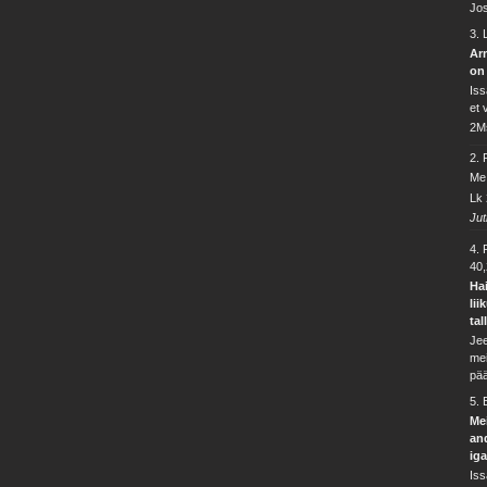
Jos
3.
Arm
on
Iss
et 
2M
2.
Me 
Lk 
Jut
4.
40,
Hai
lii
ta
Jee
mei
pää
5.
Me
and
ig
Iss