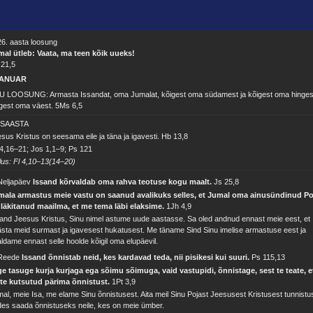
6. aasta loosung
mal ütleb: Vaata, ma teen kõik uueks!
 21,5
ANUAR
U LOOSUNG: Armasta Issandat, oma Jumalat, kõigest oma südamest ja kõigest oma hingest
gest oma väest.
5Ms 6,5
SAASTA
sus Kristus on seesama eile ja täna ja igavesti.
Hb 13,8
4,16–21; Jos 1,1–9; Ps 121
lus: Fl 4,10–13(14–20)
Neljapäev
Issand kõrvaldab oma rahva teotuse kogu maalt.
Js 25,8
mala armastus meie vastu on saanud avalikuks selles, et Jumal oma ainusündinud Po
 läkitanud maailma, et me tema läbi elaksime.
1Jh 4,9
and Jeesus Kristus, Sinu nimel astume uude aastasse. Sa oled andnud ennast meie eest, et
sta meid surmast ja igavesest hukatusest. Me täname Sind Sinu imelise armastuse eest ja
ldame ennast selle hoolde kõigil oma elupäevil.
 Reede
Issand õnnistab neid, kes kardavad teda, nii pisikesi kui suuri.
Ps 115,13
e tasuge kurja kurjaga ega sõimu sõimuga, vaid vastupidi, õnnistage, sest te teate, e
ete kutsutud pärima õnnistust.
1Pt 3,9
al, meie Isa, me elame Sinu õnnistusest. Aita meil Sinu Pojast Jeesusest Kristusest tunnistu
es saada õnnistuseks neile, kes on meie ümber.