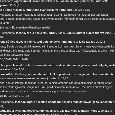
. Pühapäev
Vägev Jumal Issand kõneleb ja hüüab ilmamaale päikese tõusust selle
ojakuni.
Ps 50,1
nge kõike maailma, kuulutage evangeeliumi kogu loodule.
Mk 16,15
kesetõus ja loojak kuulutavad Sinu kirkust, Issand. Sa kutsud ka meid Sinust tunnistust
ma, selleks et kogu loodu saaks osa evangeeliumi rõõmusõnumist. Ava selleks ka täna mei
a ja suu!
 jaanuar - Evangeelse Alliansi palvenädal
. Esmaspäev
Issand, ei ole peale sinu ühtki, kes suudaks jõuetut aidata tugeva vastu.
,10
sus sõitles rüvedat vaimu, tegi poisi terveks ning andis ta isale tagasi.
Lk 9,42
sus, Sinule on antud kõik meelevald nii taevas kui maa peal. Sul on meelevald vabastada ka
d kõigest, mis meid oma kütkeis hoiab ja maha paisata ähvardab. Päästa meid ja anna meid
asi meie taevasele Isale.
 10,37–48; 5Ms 1,1–18
 Teisipäev
Issand ütleb: Kes austab mind, seda austan mina, ja kes mind põlgab, saa
latavaks.
1Sm 2,30
esus ütleb: Kui keegi armastab mind, küll ta peab minu sõna, ja minu Isa armastab te
 me tuleme ja teeme eluaseme tema juurde.
Jh 14,23
and, see on imeline, teenimatu arm, et Sa oled tõotanud olla igavesti meiega ja tahad, et me
ksime elada igavesti Sinu juures. Sinu poolt ei takista seda miski – tee meid vabaks kõigest
lest, mis meie sees võib saada takistuseks igavesele elule Sinu kirkuses.
 18,15–17; 5Ms 1,19–33
. Kolmapäev
Issanda ingel on leerina nende ümber, kes teda kardavad, ja ta vabastab n
34,8
anda ingel avas aga öösel vangimaja uksed, viis nad välja ja ütles: "Minge, seiske ja
nelge rahvale pühakojas kõik selle elu sõnad!"
Ap 5,19–20