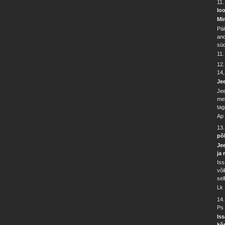
11
lo
Mi
Päi
and
süd
11.
12
14
Jee
Jee
mei
tag
Ap
13.
põ
Je
ja
Iss
või
sel
Lk
14
Ps 
Iss
kõ