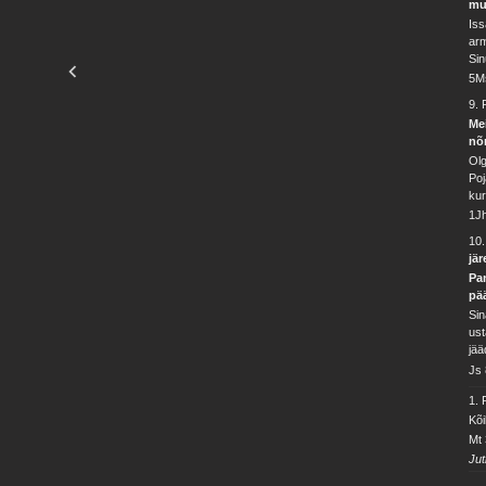
mu
Iss
arm
Sin
5M
9.
Mei
nõ
Olg
Poj
kur
1Jh
10
jär
Pan
pä
Sin
ust
jää
Js 
1.
Kõi
Mt 
Jut