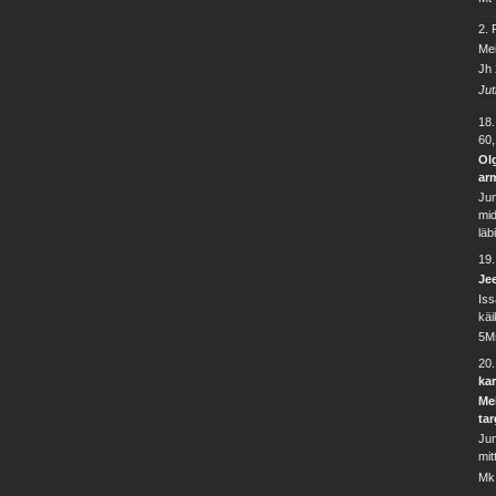
2.
Mei
Jh 
Ju
18
60
Olg
ar
Jum
mid
läb
19
Jee
Iss
käi
5M
20.
ka
Mei
ta
Jum
mit
Mk