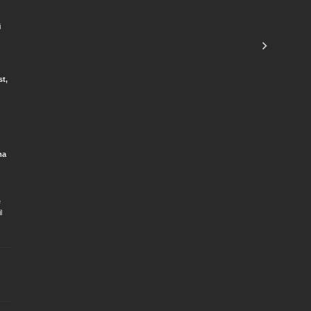
4
i
st,
ma
e
l