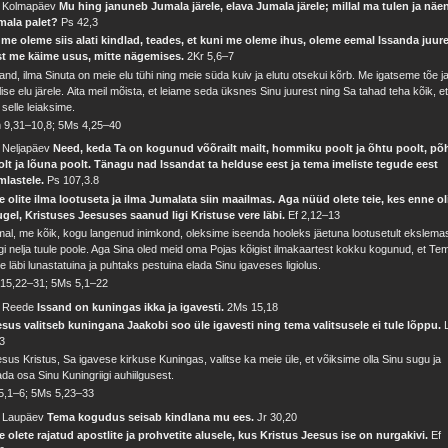
. Kolmapäev
Mu hing januneb Jumala järele, elava Jumala järele; millal ma tulen ja näe
mala palet?
Ps 42,3
 me oleme siis alati kindlad, teades, et kuni me oleme ihus, oleme eemal Issanda juure
st me käime usus, mitte nägemises.
2Kr 5,6–7
and, ilma Sinuta on meie elu tühi ning meie süda kuiv ja elutu otsekui kõrb. Me igatseme tõe j
lise elu järele. Aita meil mõista, et leiame seda üksnes Sinu juurest ning Sa tahad teha kõik, e
selle leiaksime.
 9,31–10,8; 5Ms 4,25–40
. Neljapäev
Need, keda Ta on kogunud võõrailt mailt, hommiku poolt ja õhtu poolt, põ
lt ja lõuna poolt. Tänagu nad Issandat ta helduse eest ja tema imeliste tegude eest
mlastele.
Ps 107,3.8
e olite ilma lootuseta ja ilma Jumalata siin maailmas. Aga nüüd olete teie, kes enne ol
gel, Kristuses Jeesuses saanud ligi Kristuse vere läbi.
Ef 2,12–13
al, me kõik, kogu langenud inimkond, oleksime iseenda hooleks jäetuna lootusetult ekslema
gi nelja tuule poole. Aga Sina oled meid oma Pojas kõigist ilmakaartest kokku kogunud, et Te
e läbi lunastatuina ja puhtaks pestuina elada Sinu igaveses ligiolus.
 15,22–31; 5Ms 5,1–22
. Reede
Issand on kuningas ikka ja igavesti.
2Ms 15,18
sus valitseb kuningana Jaakobi soo üle igavesti ning tema valitsusele ei tule lõppu.
3
sus Kristus, Sa igavese kirkuse Kuningas, valitse ka meie üle, et võiksime olla Sinu sugu ja
da osa Sinu Kuningriigi auhiilgusest.
5,1–6; 5Ms 5,23–33
. Laupäev
Tema kogudus seisab kindlana mu ees.
Jr 30,20
e olete rajatud apostlite ja prohvetite alusele, kus Kristus Jeesus ise on nurgakivi.
Ef