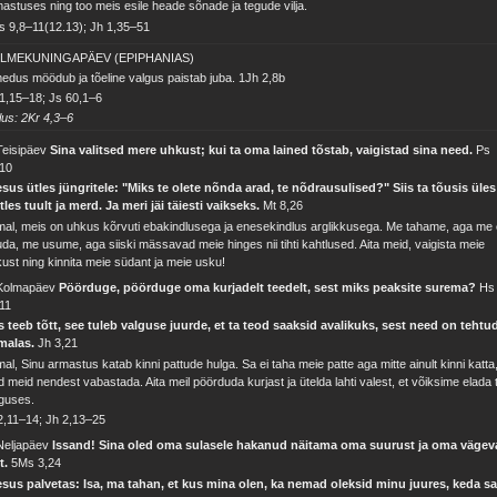
astuses ning too meis esile heade sõnade ja tegude vilja.
 9,8–11(12.13); Jh 1,35–51
LMEKUNINGAPÄEV (EPIPHANIAS)
edus möödub ja tõeline valgus paistab juba.
1Jh 2,8b
1,15–18; Js 60,1–6
lus: 2Kr 4,3–6
Teisipäev
Sina valitsed mere uhkust; kui ta oma lained tõstab, vaigistad sina need.
Ps
,10
sus ütles jüngritele: "Miks te olete nõnda arad, te nõdrausulised?" Siis ta tõusis üles
tles tuult ja merd. Ja meri jäi täiesti vaikseks.
Mt 8,26
al, meis on uhkus kõrvuti ebakindlusega ja enesekindlus arglikkusega. Me tahame, aga me 
da, me usume, aga siiski mässavad meie hinges nii tihti kahtlused. Aita meid, vaigista meie
ust ning kinnita meie südant ja meie usku!
 Kolmapäev
Pöörduge, pöörduge oma kurjadelt teedelt, sest miks peaksite surema?
Hs
11
 teeb tõtt, see tuleb valguse juurde, et ta teod saaksid avalikuks, sest need on tehtu
malas.
Jh 3,21
al, Sinu armastus katab kinni pattude hulga. Sa ei taha meie patte aga mitte ainult kinni katta
d meid nendest vabastada. Aita meil pöörduda kurjast ja ütelda lahti valest, et võiksime elada 
guses.
2,11–14; Jh 2,13–25
Neljapäev
Issand! Sina oled oma sulasele hakanud näitama oma suurust ja oma vägev
t.
5Ms 3,24
esus palvetas: Isa, ma tahan, et kus mina olen, ka nemad oleksid minu juures, keda s