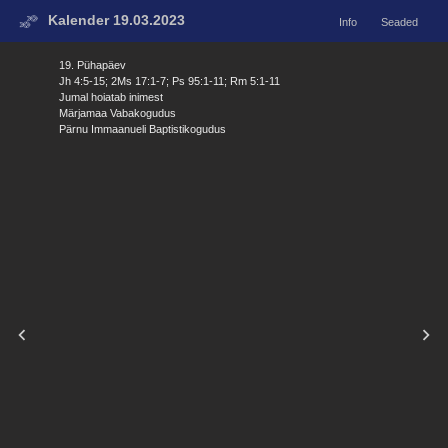
Kalender 19.03.2023
Info
Seaded
19. Pühapäev
Jh 4:5-15; 2Ms 17:1-7; Ps 95:1-11; Rm 5:1-11
Jumal hoiatab inimest
Märjamaa Vabakogudus
Pärnu Immaanueli Baptistikogudus