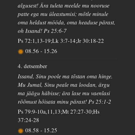
algusest! Ära tuleta meelde mu nooruse
patte ega mu üleastumisi; mõtle minule
oma heldust mööda, oma headuse pärast,
oh Issand! Ps 25:6-7
Ps 72:1,13-19;Lk 3:7-14;Jr 30:18-22
08.56
-
15.26
4. detsember
Issand, Sinu poole ma tõstan oma hinge.
Mu Jumal, Sinu peale ma loodan, ärgu
ma jäägu häbisse; ära lase mu vaenlasi
rõõmust hõisata minu pärast! Ps 25:1-2
Ps 79:9-10a,11,13;Mt 27:27-30;Hs
37:24-28
08.58
-
15.25