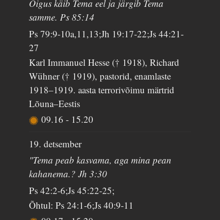
Õigus käib Tema eel ja järgib Tema
samme. Ps 85:14
Ps 79:9-10a,11,13;Jh 19:17-22;Js 44:21-
27
Karl Immanuel Hesse († 1918), Richard
Wühner († 1919), pastorid, enamlaste
1918–1919. aasta terrorivõimu märtrid
Lõuna–Eestis
09.16
-
15.20
19. detsember
"Tema peab kasvama, aga mina pean
kahanema.? Jh 3:30
Ps 42:2-6;Js 45:22-25;
Õhtul: Ps 24:1-6;Js 40:9-11