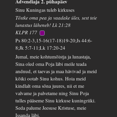
Advendiaja 2. pühapäev
Sinu Kuningas tuleb kirkuses
Tõstke oma pea ja vaadake üles, sest teie
lunastus läheneb! Lk 21:28
KLPR 177
Ps 80:2-3,15-16(17-18)19-20;Js 44:6-
8;Jk 5:7-11;Lk 17:20-24
Jumal, meie kohtumõistja ja lunastaja,
Sina oled oma Poja läbi meile teada
andnud, et taevas ja maa hävivad ja meid
kõiki ootab Sinu kohus. Hoia meid
kindlalt oma sõna juures, nii et me
valvame ja palvetame ning Sinu Poja
tulles pääseme Sinu kirkuse kuningriiki.
Seda palume Jeesuse Kristuse, meie
Issanda läbi.