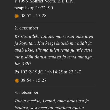
† 1996 Konrad Veem, E.E.L.K.
peapiiskop 1972–90
08.52
-
15.28
2. detsember
Kristus ütleb: Ennäe, ma seisan ukse taga
ja koputan. Kui keegi kuuleb mu häält ja
avab ukse, siis ma tulen tema juurde sisse
ning söön õhtust temaga ja tema minuga.
Ilm 3:20
Ps 102:2-19;Kl 1:9-14;2Sm 23:1-7
08.54
-
15.27
3. detsember
Tuleta meelde, Issand, oma halastust ja
heldust, sest need on maailma ajastu