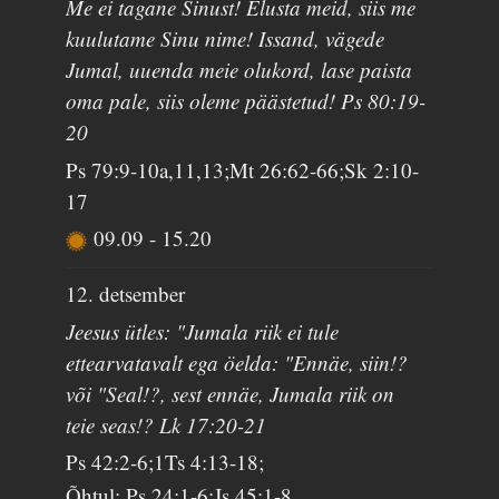
Me ei tagane Sinust! Elusta meid, siis me
kuulutame Sinu nime! Issand, vägede
Jumal, uuenda meie olukord, lase paista
oma pale, siis oleme päästetud! Ps 80:19-
20
Ps 79:9-10a,11,13;Mt 26:62-66;Sk 2:10-
17
09.09
-
15.20
12. detsember
Jeesus ütles: "Jumala riik ei tule
ettearvatavalt ega öelda: "Ennäe, siin!?
või "Seal!?, sest ennäe, Jumala riik on
teie seas!? Lk 17:20-21
Ps 42:2-6;1Ts 4:13-18;
Õhtul: Ps 24:1-6;Js 45:1-8