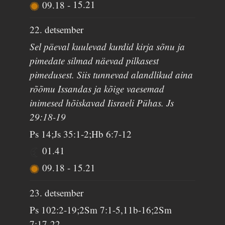
09.18
-
15.21
22. detsember
Sel päeval kuulevad kurdid kirja sõnu ja
pimedate silmad näevad pilkasest
pimedusest. Siis tunnevad alandlikud aina
rõõmu Issandas ja kõige vaesemad
inimesed hõiskavad Iisraeli Pühas. Js
29:18-19
Ps 14;Js 35:1-2;Hb 6:7-12
01.41
09.18
-
15.21
23. detsember
Ps 102:2-19;2Sm 7:1-5,11b-16;2Sm
7:17-22