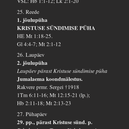
VSL: Hb 1:1-12; Lk 2:1-20
25. Reede
1. jõulupüha
KRISTUSE SÜNDIMISE PÜHA
HE Mt 1:18-25.
Gl 4:4-7; Mt 2:1-12
26. Laupäev
2. jõulupüha
Laupäev pärast Kristuse sündimise püha
Jumalaema koondmälestus.
Rakvere prmr. Sergei †1918
1Tm 6:11-16; Mt 12:15-21 (lp.);
Hb 2:11-18; Mt 2:13-23
27. Pühapäev
29. pp., pärast Kristuse sünd. p.