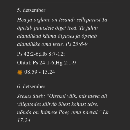
5. detsember
Hea ja õiglane on Issand; sellepärast Ta
õpetab patustele õiget teed. Ta juhib
alandlikud käima õiguses ja õpetab
alandlikke oma teele. Ps 25:8-9
Ps 42:2-6;Hb 8:7-12;
Õhtul: Ps 24:1-6;Hg 2:1-9
08.59
-
15.24
6. detsember
Jeesus ütleb: "Otsekui välk, mis taeva all
välgatades sähvib ühest kohast teise,
nõnda on Inimese Poeg oma päeval." Lk
17:24