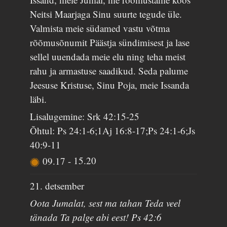
Neitsi Maarjaga Sinu suurte tegude üle.
Valmista meie südamed vastu võtma
rõõmusõnumit Päästja sündimisest ja lase
sellel uuendada meie elu ning teha meist
rahu ja armastuse saadikud. Seda palume
Jeesuse Kristuse, Sinu Poja, meie Issanda
läbi.
Lisalugemine: Srk 42:15-25
Õhtul: Ps 24:1-6;1Aj 16:8-17;Ps 24:1-6;Js
40:9-11
09.17
-
15.20
21. detsember
Oota Jumalat, sest ma tahan Teda veel
tänada Ta palge abi eest! Ps 42:6