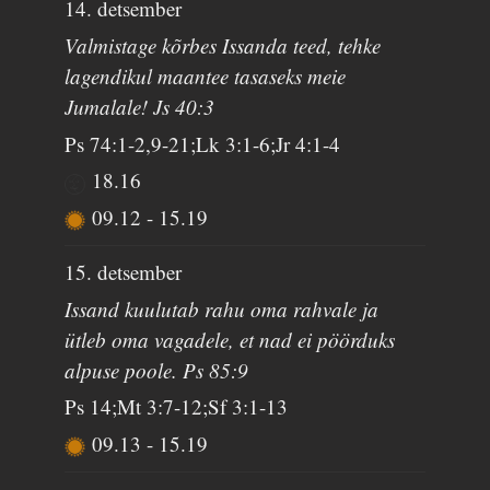
14. detsember
Valmistage kõrbes Issanda teed, tehke
lagendikul maantee tasaseks meie
Jumalale! Js 40:3
Ps 74:1-2,9-21;Lk 3:1-6;Jr 4:1-4
18.16
09.12
-
15.19
15. detsember
Issand kuulutab rahu oma rahvale ja
ütleb oma vagadele, et nad ei pöörduks
alpuse poole. Ps 85:9
Ps 14;Mt 3:7-12;Sf 3:1-13
09.13
-
15.19