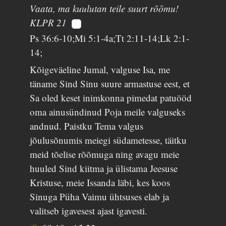
Vaata, ma kuulutan teile suurt rõõmu!
KLPR 21
Ps 36:6-10;Mi 5:1-4a;Tt 2:11-14;Lk 2:1-
14;
Kõigeväeline Jumal, valguse Isa, me
täname Sind Sinu suure armastuse eest, et
Sa oled keset inimkonna pimedat patuööd
oma ainusündinud Poja meile valguseks
andnud. Paistku Tema valgus
jõulusõnumis meiegi südametesse, täitku
meid tõelise rõõmuga ning avagu meie
huuled Sind kiitma ja ülistama Jeesuse
Kristuse, meie Issanda läbi, kes koos
Sinuga Püha Vaimu ühtsuses elab ja
valitseb igavesest ajast igavesti.