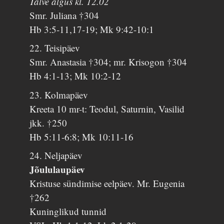
Talve algus kl. 12.02
Smr. Juliana †304
Hb 3:5-11,17-19; Mk 9:42-10:1
22. Teisipäev
Smr. Anastasia †304; mr. Krisogon †304
Hb 4:1-13; Mk 10:2-12
23. Kolmapäev
Kreeta 10 mr-t: Teodul, Saturnin, Vasilid
jkk. †250
Hb 5:11-6:8; Mk 10:11-16
24. Neljapäev
Jõululaupäev
Kristuse sündimise eelpäev. Mr. Eugenia
†262
Kuninglikud tunnid