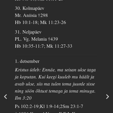
30. Kolmapäev
Mr. Aniisia †298
Hb 10:1-18; Mk 11:23-26
31. Neljapäev
PL. Vg. Melania †439
Hb 10:35-11:7; Mk 11:27-33
1. detsember
Kristus ütleb: Ennäe, ma seisan ukse taga
ja koputan. Kui keegi kuuleb mu häält ja
avab ukse, siis ma tulen tema juurde sisse
ning söön õhtust temaga ja tema minuga.
Ilm 3:20
Ps 102:2-19;Kl 1:9-14;2Sm 23:1-7