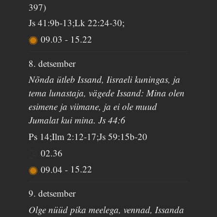
397)
Js 41:9b-13;Lk 22:24-30;
09.03
-
15.22
8. detsember
Nõnda ütleb Issand, Iisraeli kuningas, ja
tema lunastaja, vägede Issand: Mina olen
esimene ja viimane, ja ei ole muud
Jumalat kui mina. Js 44:6
Ps 14;Ilm 2:12-17;Js 59:15b-20
02.36
09.04
-
15.22
9. detsember
Olge nüüd pika meelega, vennad, Issanda