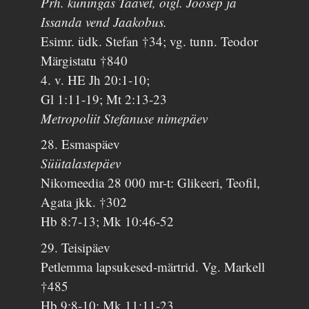
Prh. kuningas Taavet, õigl. Joosep ja
Issanda vend Jaakobus.
Esimr. üdk. Stefan †34; vg. tunn. Teodor
Märgistatu †840
4. v. HE Jh 20:1-10;
Gl 1:11-19; Mt 2:13-23
Metropoliit Stefanuse nimepäev
28. Esmaspäev
Süütalastepäev
Nikomeedia 28 000 mr-t: Glikeeri, Teofil,
Agata jkk. †302
Hb 8:7-13; Mk 10:46-52
29. Teisipäev
Petlemma lapsukesed-märtrid. Vg. Markell
†485
Hb 9:8-10; Mk 11:11-23