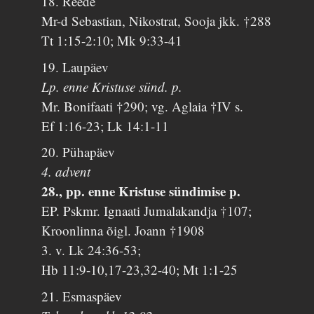
18. Reede
Mr-d Sebastian, Nikostrat, Sooja jkk. †288
Tt 1:15-2:10; Mk 9:33-41
19. Laupäev
Lp. enne Kristuse sünd. p.
Mr. Bonifaati †290; vg. Aglaia †IV s.
Ef 1:16-23; Lk 14:1-11
20. Pühapäev
4. advent
28., pp. enne Kristuse sündimise p.
EP. Pskmr. Ignaati Jumalakandja †107;
Kroonlinna õigl. Joann †1908
3. v. Lk 24:36-53;
Hb 11:9-10,17-23,32-40; Mt 1:1-25
21. Esmaspäev