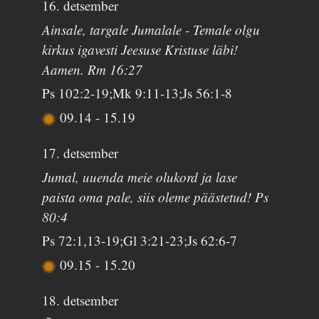
16. detsember
Ainsale, targale Jumalale - Temale olgu
kirkus igavesti Jeesuse Kristuse läbi!
Aamen. Rm 16:27
Ps 102:2-19;Mk 9:11-13;Js 56:1-8
09.14
-
15.19
17. detsember
Jumal, uuenda meie olukord ja lase
paista oma pale, siis oleme päästetud! Ps
80:4
Ps 72:1,13-19;Gl 3:21-23;Js 62:6-7
09.15
-
15.20
18. detsember