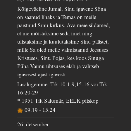
Kõigeväeline Jumal, Sinu igavene Sõna
on saanud lihaks ja Temas on meile
paistnud Sinu kirkus. Ava meie südamed,
et me mõistaksime seda imet ning
ülistaksime ja kuulutaksime Sinu päästet,
mille Sa oled meile valmistanud Jeesuses
Kristuses, Sinu Pojas, kes koos Sinuga
Püha Vaimu ühtsuses elab ja valitseb
igavesest ajast igavesti.
Lisalugemine: Trk 10:1-9,15-16 või Trk
16:20-29
* 1951 Tiit Salumäe, EELK piiskop
09.19
-
15.24
26. detsember