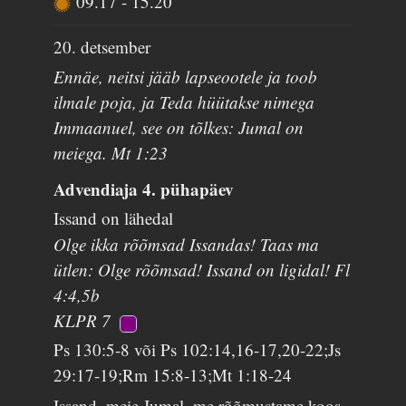
09.17
-
15.20
20. detsember
Ennäe, neitsi jääb lapseootele ja toob
ilmale poja, ja Teda hüütakse nimega
Immaanuel, see on tõlkes: Jumal on
meiega. Mt 1:23
Advendiaja 4. pühapäev
Issand on lähedal
Olge ikka rõõmsad Issandas! Taas ma
ütlen: Olge rõõmsad! Issand on ligidal! Fl
4:4,5b
KLPR 7
Ps 130:5-8 või Ps 102:14,16-17,20-22;Js
29:17-19;Rm 15:8-13;Mt 1:18-24
Issand, meie Jumal, me rõõmustame koos