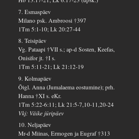
7. Esmaspäev
Milano psk. Ambroosi †397
1Tm 5:1-10; Lk 20:27-44
8. Teisipäev
Vg. Pataapi †VII s.; ap-d Sosten, Keefas,
Onisifor jt. †I s.
1Tm 5:11-21; Lk 21:12-19
9. Kolmapäev
Õigl. Anna (Jumalaema eostumine); prh.
Hanna †XI s. eKr.
1Tm 5:22-6:11; Lk 21:5-7,10-11,20-24
Vkj: Väike jüripäev
10. Neljapäev
Mr-d Miinas, Ermogen ja Eugraf †313