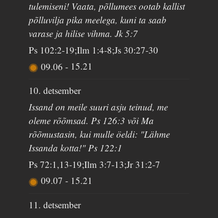
tulemiseni! Vaata, põllumees ootab kallist
põlluvilja pika meelega, kuni ta saab
varase ja hilise vihma. Jk 5:7
Ps 102:2-19;Ilm 1:4-8;Js 30:27-30
09.06
-
15.21
10. detsember
Issand on meile suuri asju teinud, me
oleme rõõmsad. Ps 126:3 või Ma
rõõmustasin, kui mulle öeldi: "Lähme
Issanda kotta!" Ps 122:1
Ps 72:1,13-19;Ilm 3:7-13;Jr 31:2-7
09.07
-
15.21
11. detsember