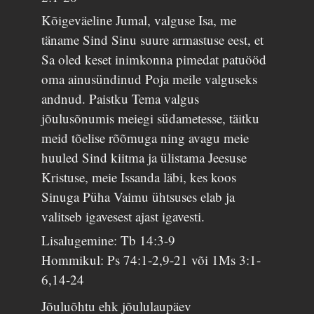
Kõigeväeline Jumal, valguse Isa, me
täname Sind Sinu suure armastuse eest, et
Sa oled keset inimkonna pimedat patuööd
oma ainusündinud Poja meile valguseks
andnud. Paistku Tema valgus
jõulusõnumis meiegi südametesse, täitku
meid tõelise rõõmuga ning avagu meie
huuled Sind kiitma ja ülistama Jeesuse
Kristuse, meie Issanda läbi, kes koos
Sinuga Püha Vaimu ühtsuses elab ja
valitseb igavesest ajast igavesti.
Lisalugemine: Tb 14:3-9
Hommikul: Ps 74:1-2,9-21 või 1Ms 3:1-
6,14-24
Jõuluõhtu ehk jõululaupäev