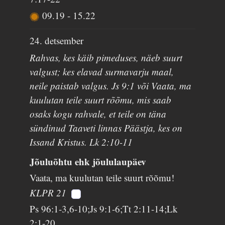
09.19
-
15.22
24. detsember
Rahvas, kes käib pimeduses, näeb suurt
valgust; kes elavad surmavarju maal,
neile paistab valgus. Js 9:1 või Vaata, ma
kuulutan teile suurt rõõmu, mis saab
osaks kogu rahvale, et teile on täna
sündinud Taaveti linnas Päästja, kes on
Issand Kristus. Lk 2:10-11
Jõuluõhtu ehk jõululaupäev
Vaata, ma kuulutan teile suurt rõõmu!
KLPR 21
Ps 96:1-3,6-10;Js 9:1-6;Tt 2:11-14;Lk
2:1-20