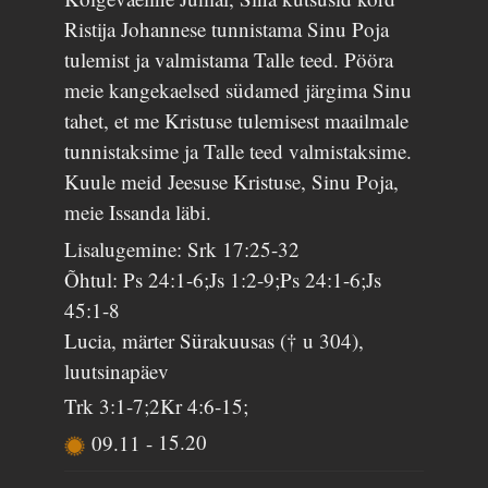
Ristija Johannese tunnistama Sinu Poja
tulemist ja valmistama Talle teed. Pööra
meie kangekaelsed südamed järgima Sinu
tahet, et me Kristuse tulemisest maailmale
tunnistaksime ja Talle teed valmistaksime.
Kuule meid Jeesuse Kristuse, Sinu Poja,
meie Issanda läbi.
Lisalugemine: Srk 17:25-32
Õhtul: Ps 24:1-6;Js 1:2-9;Ps 24:1-6;Js
45:1-8
Lucia, märter Sürakuusas († u 304),
luutsinapäev
Trk 3:1-7;2Kr 4:6-15;
09.11
-
15.20