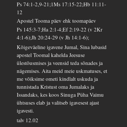
Ps 74:1-2,9-21;1Ms 17:15-22;Hb 11:11-
12
Apostel Tooma päev ehk toomapäev
Ps 145:3-7;Ha 2:1-4;Ef 2:19-22 (v 2Kr
4:1-6);Jh 20:24-29 (v Jh 14:1-6);
Kõigeväeline igavene Jumal, Sina lubasid
apostel Toomal kahelda Jeesuse
ülestõusmises ja veensid teda sõnades ja
nägemises. Aita meid meie uskmatuses, et
me võiksime ometi kindlalt uskuda ja
tunnistada Kristust oma Jumalaks ja
Issandaks, kes koos Sinuga Püha Vaimu
ühtsuses elab ja valitseb igavesest ajast
igavesti.
talv
12.02