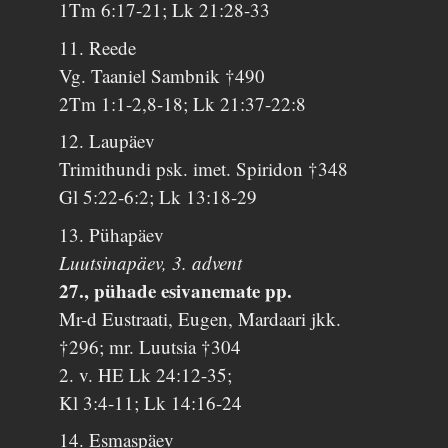
1Tm 6:17-21; Lk 21:28-33
11. Reede
Vg. Taaniel Sambnik †490
2Tm 1:1-2,8-18; Lk 21:37-22:8
12. Laupäev
Trimithundi psk. imet. Spiridon †348
Gl 5:22-6:2; Lk 13:18-29
13. Pühapäev
Luutsinapäev, 3. advent
27., pühade esivanemate pp.
Mr-d Eustraati, Eugen, Mardaari jkk.
†296; mr. Luutsia †304
2. v. HE Lk 24:12-35;
Kl 3:4-11; Lk 14:16-24
14. Esmaspäev