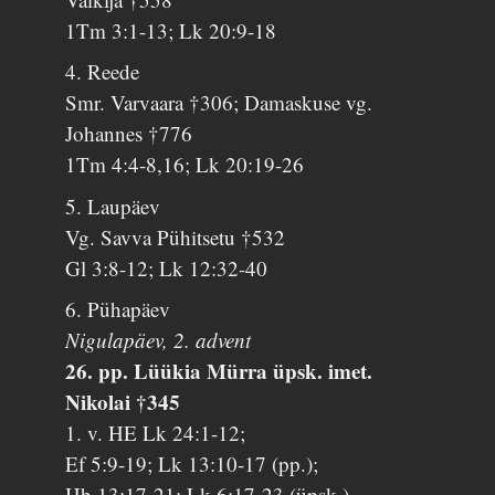
1Tm 3:1-13; Lk 20:9-18
4. Reede
Smr. Varvaara †306; Damaskuse vg.
Johannes †776
1Tm 4:4-8,16; Lk 20:19-26
5. Laupäev
Vg. Savva Pühitsetu †532
Gl 3:8-12; Lk 12:32-40
6. Pühapäev
Nigulapäev, 2. advent
26. pp. Lüükia Mürra üpsk. imet.
Nikolai †345
1. v. HE Lk 24:1-12;
Ef 5:9-19; Lk 13:10-17 (pp.);
Hb 13:17-21; Lk 6:17-23 (üpsk.)