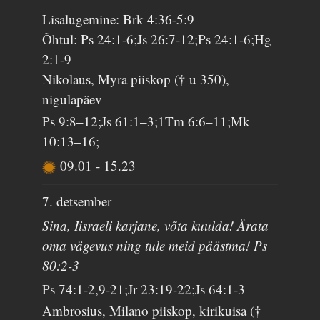
Lisalugemine: Brk 4:36-5:9
Õhtul: Ps 24:1-6;Js 26:7-12;Ps 24:1-6;Hg
2:1-9
Nikolaus, Myra piiskop († u 350),
nigulapäev
Ps 9:8–12;Js 61:1–3;1Tm 6:6–11;Mk
10:13–16;
09.01
-
15.23
7. detsember
Sina, Iisraeli karjane, võta kuulda! Ärata
oma vägevus ning tule meid päästma! Ps
80:2-3
Ps 74:1-2,9-21;Jr 23:19-22;Js 64:1-3
Ambrosius, Milano piiskop, kirikuisa (†