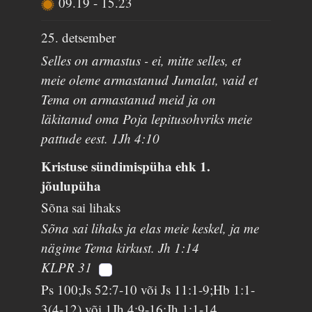
09.19
-
15.23
25. detsember
Selles on armastus - ei, mitte selles, et
meie oleme armastanud Jumalat, vaid et
Tema on armastanud meid ja on
läkitanud oma Poja lepitusohvriks meie
pattude eest. 1Jh 4:10
Kristuse sündimispüha ehk 1.
jõulupüha
Sõna sai lihaks
Sõna sai lihaks ja elas meie keskel, ja me
nägime Tema kirkust. Jh 1:14
KLPR 31
Ps 100;Js 52:7-10 või Js 11:1-9;Hb 1:1-
3(4-12) või 1Jh 4:9-16;Jh 1:1-14