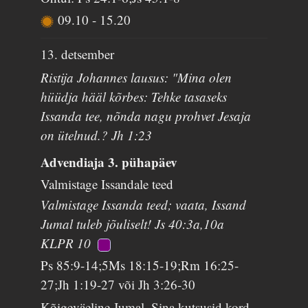
09.10
-
15.20
13. detsember
Ristija Johannes lausus: "Mina olen
hüüdja hääl kõrbes: Tehke tasaseks
Issanda tee, nõnda nagu prohvet Jesaja
on ütelnud.? Jh 1:23
Advendiaja 3. pühapäev
Valmistage Issandale teed
Valmistage Issanda teed; vaata, Issand
Jumal tuleb jõuliselt! Js 40:3a,10a
KLPR 10
Ps 85:9-14;5Ms 18:15-19;Rm 16:25-
27;Jh 1:19-27 või Jh 3:26-30
Kõigeväeline Jumal, Sina kutsusid kord