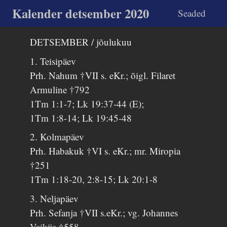
Kalender detsember 2020
Seaded
DETSEMBER / jõulukuu
1. Teisipäev
Prh. Nahum †VII s. eKr.; õigl. Filaret
Armuline †792
1Tm 1:1-7; Lk 19:37-44 (E);
1Tm 1:8-14; Lk 19:45-48
2. Kolmapäev
Prh. Habakuk †VI s. eKr.; mr. Miropia
†251
1Tm 1:18-20, 2:8-15; Lk 20:1-8
3. Neljapäev
Prh. Sefanja †VII s.eKr.; vg. Johannes
Vaikija †558