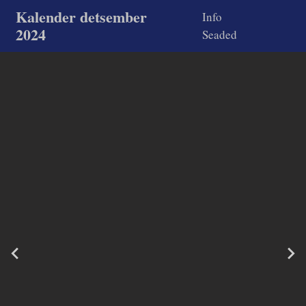
Kalender detsember
Info
2024
Seaded