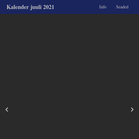
Kalender juuli 2021
Info
Seaded