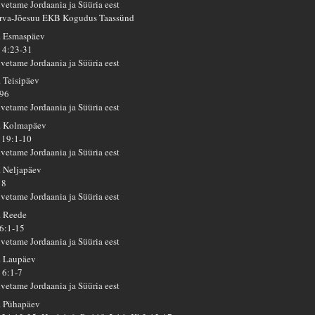
lvetame Jordaania ja Süüria eest
rva-Jõesuu EKB Kogudus Taassünd
. Esmaspäev
 4:23-31
lvetame Jordaania ja Süüria eest
. Teisipäev
 96
lvetame Jordaania ja Süüria eest
. Kolmapäev
 19:1-10
lvetame Jordaania ja Süüria eest
. Neljapäev
 8
lvetame Jordaania ja Süüria eest
. Reede
 6:1-15
lvetame Jordaania ja Süüria eest
. Laupäev
 6:1-7
lvetame Jordaania ja Süüria eest
. Pühapäev