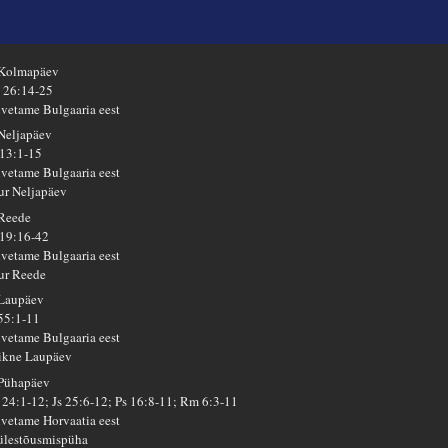
 Kolmapäev
 26:14-25
lvetame Bulgaaria eest
 Neljapäev
 13:1-15
lvetame Bulgaaria eest
ur Neljapäev
 Reede
 19:16-42
lvetame Bulgaaria eest
ur Reede
 Laupäev
 55:1-11
lvetame Bulgaaria eest
ikne Laupäev
 Pühapäev
 24:1-12; Js 25:6-12; Ps 16:8-11; Rm 6:3-11
lvetame Horvaatia eest
 ülestõusmispüha