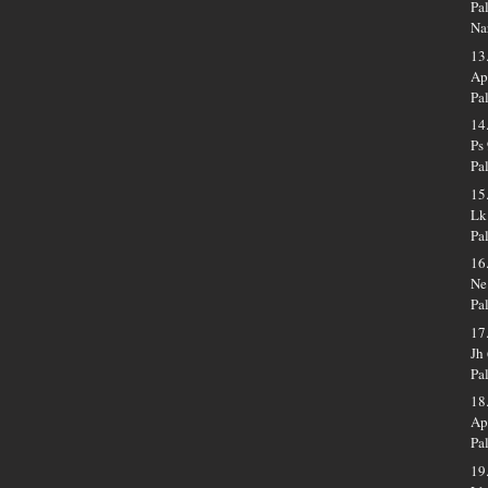
Pa
Na
13
Ap
Pa
14
Ps
Pa
15
Lk
Pa
16
Ne
Pa
17
Jh
Pa
18
Ap
Pa
19