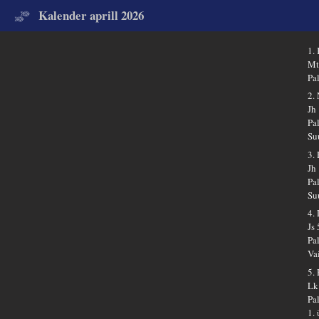
Kalender aprill 2026
1.
Mt
Pa
2.
Jh
Pa
Su
3.
Jh
Pa
Su
4.
Js
Pa
Va
5.
Lk
Pa
1.