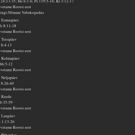
 24:13-35; Ho 6:1-6; Ps 119:5-16; Kl 3:12-17
lvetame Rootsi eest
lingi-Nõmme Vabakogudus
. Esmaspäev
s 8:11-18
lvetame Rootsi eest
. Teisipäev
 8:4-13
lvetame Rootsi eest
. Kolmapäev
 66:5-12
lvetame Rootsi eest
. Neljapäev
 8:26-40
lvetame Rootsi eest
. Reede
 6:35-59
lvetame Rootsi eest
. Laupäev
t 1:13-26
lvetame Rootsi eest
. Pühapäev