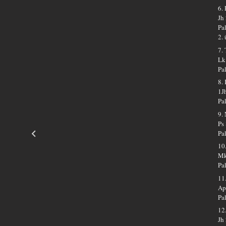
6.
Jh
Pa
2.
7.
Lk
Pa
8.
1J
Pa
9.
Ps
Pa
10
Mk
Pa
11
Ap
Pa
12
Jh