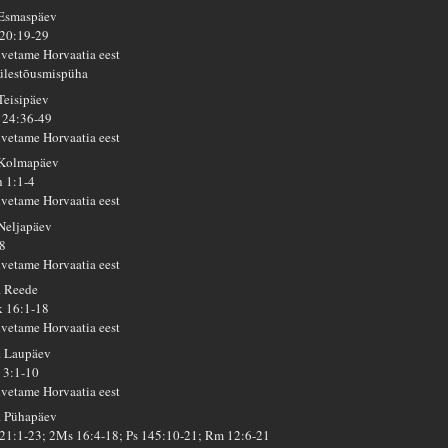
 Esmaspäev
 20:19-29
lvetame Horvaatia eest
 ülestõusmispüha
 Teisipäev
 24:36-49
lvetame Horvaatia eest
 Kolmapäev
h 1:1-4
lvetame Horvaatia eest
 Neljapäev
 8
lvetame Horvaatia eest
. Reede
 16:1-18
lvetame Horvaatia eest
. Laupäev
 3:1-10
lvetame Horvaatia eest
. Pühapäev
 21:1-23; 2Ms 16:4-18; Ps 145:10-21; Rm 12:6-21