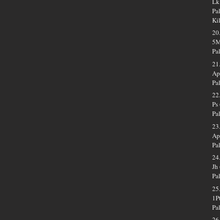
Lk
Pa
Ki
20
5M
Pa
21
Ap
Pa
22
Ps
Pa
23
Ap
Pa
24
Jh
Pa
25
1P
Pa
26