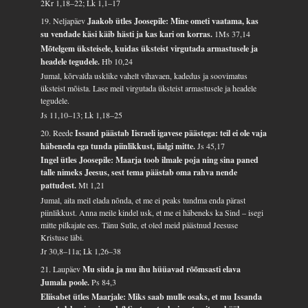
2Kr 1,18–22; Lk 1,1–17
19. Neljapäev
Jaakob ütles Joosepile: Mine ometi vaatama, kas
su vendade käsi käib hästi ja kas kari on korras.
1Ms 37,14
Mõtelgem üksteisele, kuidas üksteist virgutada armastusele ja
headele tegudele.
Hb 10,24
Jumal, kõrvalda usklike vahelt vihavaen, kadedus ja soovimatus
üksteist mõista. Lase meil virgutada üksteist armastusele ja headele
tegudele.
Js 11,10–13; Lk 1,18–25
20. Reede
Issand päästab Iisraeli igavese päästega: teil ei ole vaja
häbeneda ega tunda piinlikkust, iialgi mitte.
Js 45,17
Ingel ütles Joosepile: Maarja toob ilmale poja ning sina paned
talle nimeks Jeesus, sest tema päästab oma rahva nende
pattudest.
Mt 1,21
Jumal, aita meil elada nõnda, et me ei peaks tundma enda pärast
piinlikkust. Anna meile kindel usk, et me ei häbeneks ka Sind – isegi
mitte pilkajate ees. Tänu Sulle, et oled meid päästnud Jeesuse
Kristuse läbi.
Jr 30,8–11a; Lk 1,26–38
21. Laupäev
Mu süda ja mu ihu hüüavad rõõmsasti elava
Jumala poole.
Ps 84,3
Eliisabet ütles Maarjale: Miks saab mulle osaks, et mu Issanda