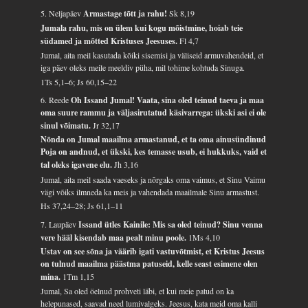
5. Neljapäev
Armastage tõtt ja rahu!
Sk 8,19
Jumala rahu, mis on ülem kui kogu mõistmine, hoiab teie
südamed ja mõtted Kristuses Jeesuses.
Fl 4,7
Jumal, aita meil kasutada kõiki sisemisi ja väliseid armuvahendeid, et
iga päev oleks meile meeldiv püha, mil tohime kohtuda Sinuga.
1Ts 5,1–6; Js 60,15–22
6. Reede
Oh Issand Jumal! Vaata, sina oled teinud taeva ja maa
oma suure rammu ja väljasirutatud käsivarrega: ükski asi ei ole
sinul võimatu.
Jr 32,17
Nõnda on Jumal maailma armastanud, et ta oma ainusündinud
Poja on andnud, et ükski, kes temasse usub, ei hukkuks, vaid et
tal oleks igavene elu.
Jh 3,16
Jumal, aita meil saada vaeseks ja nõrgaks oma vaimus, et Sinu Vaimu
vägi võiks ilmneda ka meis ja vahendada maailmale Sinu armastust.
Hs 37,24–28; Js 61,1–11
7. Laupäev
Issand ütles Kainile: Mis sa oled teinud? Sinu venna
vere hääl kisendab maa pealt minu poole.
1Ms 4,10
Ustav on see sõna ja väärib igati vastuvõtmist, et Kristus Jeesus
on tulnud maailma päästma patuseid, kelle seast esimene olen
mina.
1Tm 1,15
Jumal, Sa oled öelnud prohveti läbi, et kui meie patud on ka
helepunased, saavad need lumivalgeks. Jeesus, kata meid oma kalli