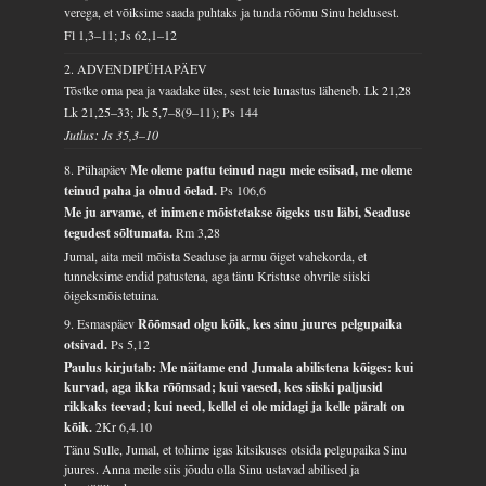
verega, et võiksime saada puhtaks ja tunda rõõmu Sinu heldusest.
Fl 1,3–11; Js 62,1–12
2. ADVENDIPÜHAPÄEV
Tõstke oma pea ja vaadake üles, sest teie lunastus läheneb.
Lk 21,28
Lk 21,25–33; Jk 5,7–8(9–11); Ps 144
Jutlus: Js 35,3–10
8. Pühapäev
Me oleme pattu teinud nagu meie esiisad, me oleme
teinud paha ja olnud õelad.
Ps 106,6
Me ju arvame, et inimene mõistetakse õigeks usu läbi, Seaduse
tegudest sõltumata.
Rm 3,28
Jumal, aita meil mõista Seaduse ja armu õiget vahekorda, et
tunneksime endid patustena, aga tänu Kristuse ohvrile siiski
õigeksmõistetuina.
9. Esmaspäev
Rõõmsad olgu kõik, kes sinu juures pelgupaika
otsivad.
Ps 5,12
Paulus kirjutab: Me näitame end Jumala abilistena kõiges: kui
kurvad, aga ikka rõõmsad; kui vaesed, kes siiski paljusid
rikkaks teevad; kui need, kellel ei ole midagi ja kelle päralt on
kõik.
2Kr 6,4.10
Tänu Sulle, Jumal, et tohime igas kitsikuses otsida pelgupaika Sinu
juures. Anna meile siis jõudu olla Sinu ustavad abilised ja