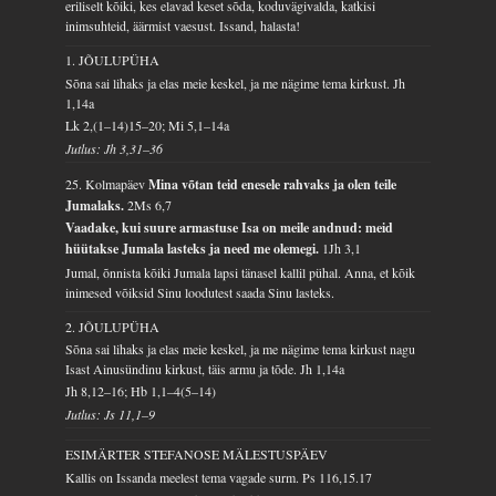
eriliselt kõiki, kes elavad keset sõda, koduvägivalda, katkisi
inimsuhteid, äärmist vaesust. Issand, halasta!
1. JÕULUPÜHA
Sõna sai lihaks ja elas meie keskel, ja me nägime tema kirkust.
Jh
1,14a
Lk 2,(1–14)15–20; Mi 5,1–14a
Jutlus: Jh 3,31–36
25. Kolmapäev
Mina võtan teid enesele rahvaks ja olen teile
Jumalaks.
2Ms 6,7
Vaadake, kui suure armastuse Isa on meile andnud: meid
hüütakse Jumala lasteks ja need me olemegi.
1Jh 3,1
Jumal, õnnista kõiki Jumala lapsi tänasel kallil pühal. Anna, et kõik
inimesed võiksid Sinu loodutest saada Sinu lasteks.
2. JÕULUPÜHA
Sõna sai lihaks ja elas meie keskel, ja me nägime tema kirkust nagu
Isast Ainusündinu kirkust, täis armu ja tõde.
Jh 1,14a
Jh 8,12–16; Hb 1,1–4(5–14)
Jutlus: Js 11,1–9
ESIMÄRTER STEFANOSE MÄLESTUSPÄEV
Kallis on Issanda meelest tema vagade surm.
Ps 116,15.17