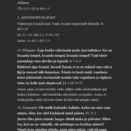
südames.
1Ts 4,13–18; Js 66,1–4
3. ADVENDIPÜHAPÄEV
Valmistage Issanda teed. Vaata, Issand Jumal tuleb jõuliselt.
Js
40,3.10
Lk 3,1–14; 1Kr 4,1–5; Ps 130
Jutlus: Js 40,1–8(9–11)
15. Pühapäev
Ärge lootke valesõnade peale, kui öeldakse: See on
Issanda tempel, Issanda tempel, Issanda tempel! Vaid tõesti
parandage oma eluviise ja tegusid.
Jr 7,4–5
Kiidetud olgu Issand, Iisraeli Jumal, et ta on tulnud oma rahva
ligi ja toonud talle lunastuse. Nõnda ta laseb meid, vaenlaste
käest päästetuid, kartmatult teenida teda vagaduses ja õigluses
tema ees kõik meie elupäevad.
Lk 1,68.74.75
Jumal, anna, et meie kristlus oleks nähtav mitte ainult pühade ajal
kirikus käimises, vaid ennekõike eluviisides ja tegudes. Anna, et
ristikogudus oleks tõsiselt võetav ka kõrvaltvaatajate silmis.
16. Esmaspäev
Ole mulle kaitsjaks kaljuks, kuhu ma aina saan
minna, Sina, kes oled käskinud mind päästa.
Ps 71,3
Jeesus läks pisut eemale, langes silmili maha ja palvetas: Minu
Isa, kui see on võimalik, siis möödugu see karikas minust!
Ometi ärgu sündigu nõnda, nagu mina tahan, vaid nii nagu