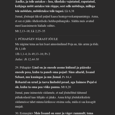
Andke, ja teile antakse – hea, tihedaks vajutatud, raputatud,
kuhjaga mõõt antakse teie rüppe, sest selle mõõduga, millega
teie mõõdate, mõõdetakse teile tagasi.
Lk 6,38
Jumal, jõuluajal läksid paljud kaasa heategevuskampaaniatega. Anna,
et see ei jääks ühekordseks helduspuhanguks. Säilita meis avatud
meel kaasinimeste hädade suhtes.
Mt 2,13–18; Lk 2,25–35
1. PÜHAPÄEV PÄRAST JÕULE
Me nägime tema au kui Isast ainusündinud Poja au, täis armu ja tõde.
Jh 1,14b
1Jh 1,1-4; Js 49,13–16; Ps 2
Jutlus: Jh 12,44-50
29. Pühapäev
Lind on ju enesele aseme leidnud ja pääsuke
enesele pesa, kuhu ta paneb oma pojad: Sinu altarid, Issand
Sebaot, mu kuningas ja mu Jumal.
Ps 84,4
Rebastel on urud ja taeva lindudel pesad, aga Inimese Pojal ei
ole, kuhu ta oma pea võiks panna.
Mt 8,20
Jumal, pane inimestele südamele, et nad jõuluõhtul täitunud
pühakodasid taas tühjaks ei jätaks. Anna kõigi jõulukirikuliste
südameisse tahet minna kirikusse otsima seda, mida ei saa kusagilt
mujalt.
30. Esmaspäev
Meie Issand on suur ja vägev rammult; tema