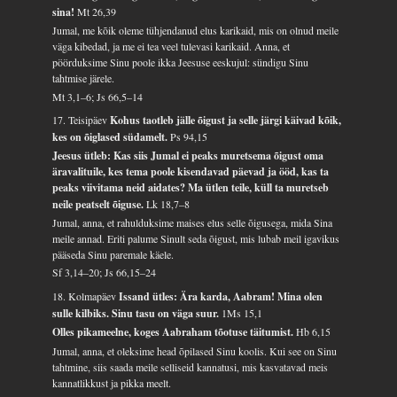
sina!
Mt 26,39
Jumal, me kõik oleme tühjendanud elus karikaid, mis on olnud meile
väga kibedad, ja me ei tea veel tulevasi karikaid. Anna, et
pöörduksime Sinu poole ikka Jeesuse eeskujul: sündigu Sinu
tahtmise järele.
Mt 3,1–6; Js 66,5–14
17. Teisipäev
Kohus taotleb jälle õigust ja selle järgi käivad kõik,
kes on õiglased südamelt.
Ps 94,15
Jeesus ütleb: Kas siis Jumal ei peaks muretsema õigust oma
äravalituile, kes tema poole kisendavad päevad ja ööd, kas ta
peaks viivitama neid aidates? Ma ütlen teile, küll ta muretseb
neile peatselt õiguse.
Lk 18,7–8
Jumal, anna, et rahulduksime maises elus selle õigusega, mida Sina
meile annad. Eriti palume Sinult seda õigust, mis lubab meil igavikus
pääseda Sinu paremale käele.
Sf 3,14–20; Js 66,15–24
18. Kolmapäev
Issand ütles: Ära karda, Aabram! Mina olen
sulle kilbiks. Sinu tasu on väga suur.
1Ms 15,1
Olles pikameelne, koges Aabraham tõotuse täitumist.
Hb 6,15
Jumal, anna, et oleksime head õpilased Sinu koolis. Kui see on Sinu
tahtmine, siis saada meile selliseid kannatusi, mis kasvatavad meis
kannatlikkust ja pikka meelt.