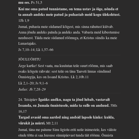
mu ees.
Ps 51,5
Kui me oma patud tunnistame, on tema ustav ja õige, nõnda et
ta annab andeks meie patud ja puhastab meid kogu ülekohtust.
1Jh 1,9
Jumal, puhasta meie südamed kõigest, mis sinna rahutust külvab.
Anna jõudu andeks paluda ja andeks anda. Vabasta meid kibestumise
needusest. Täida meie südamed rõõmuga, et Kristus sündis ka meie
Lunastajaks.
Js 7,10–14; Lk 1,57–66
JÕULUÕHTU
Ärge kartke! Sest vaata, ma kuulutan teile suurt rõõmu, mis saab
osaks kõigele rahvale: sest teile on täna Taaveti linnas sündinud
Õnnistegija, kes on Issand Kristus.
Lk 2,10b.11
Lk 2,1–20; Js 9,1–6
Jutlus: Jh 7,28–29
24. Teisipäev
Igaüks andku, nagu ta jõud lubab, vastavalt
Issanda, su Jumala õnnistusele, mida ta sulle on andnud.
5Ms
16,17
Targad avasid oma aarded ning andsid lapsele kinke: kulda,
viirukit ja mürri.
Mt 2,11
Jumal, täna me palume Sinu ligiolu eriti neile inimestele, kes väliste
olude tõttu ei saa Jeesuse sünnipäevast tunda täit rõõmu. Õnnista