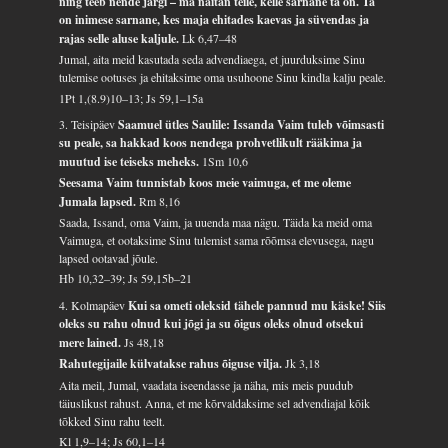
ning teeb nende järgi – ma näitan teile, kelle sarnane ta on. Ta
on inimese sarnane, kes maja ehitades kaevas ja süvendas ja
rajas selle aluse kaljule.
Lk 6,47–48
Jumal, aita meid kasutada seda advendiaega, et juurduksime Sinu
tulemise ootuses ja ehitaksime oma usuhoone Sinu kindla kalju peale.
1Pt 1,(8.9)10–13; Js 59,1–15a
3. Teisipäev
Saamuel ütles Saulile: Issanda Vaim tuleb võimsasti
su peale, sa hakkad koos nendega prohvetlikult rääkima ja
muutud ise teiseks meheks.
1Sm 10,6
Seesama Vaim tunnistab koos meie vaimuga, et me oleme
Jumala lapsed.
Rm 8,16
Saada, Issand, oma Vaim, ja uuenda maa nägu. Täida ka meid oma
Vaimuga, et ootaksime Sinu tulemist sama rõõmsa elevusega, nagu
lapsed ootavad jõule.
Hb 10,32–39; Js 59,15b–21
4. Kolmapäev
Kui sa ometi oleksid tähele pannud mu käske! Siis
oleks su rahu olnud kui jõgi ja su õigus oleks olnud otsekui
mere lained.
Js 48,18
Rahutegijaile külvatakse rahus õiguse vilja.
Jk 3,18
Aita meil, Jumal, vaadata iseendasse ja näha, mis meis puudub
täiuslikust rahust. Anna, et me kõrvaldaksime sel advendiajal kõik
tõkked Sinu rahu teelt.
Kl 1,9–14; Js 60,1–14