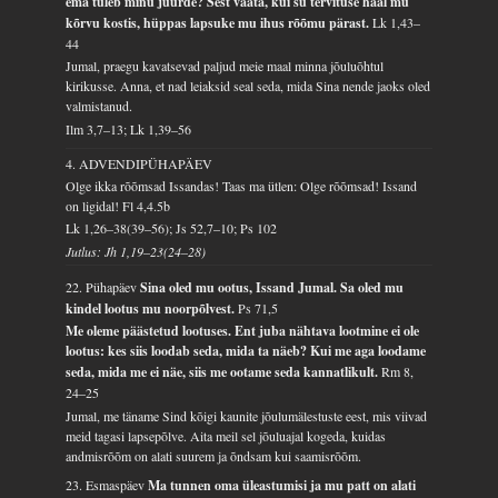
ema tuleb minu juurde? Sest vaata, kui su tervituse hääl mu
kõrvu kostis, hüppas lapsuke mu ihus rõõmu pärast.
Lk 1,43–
44
Jumal, praegu kavatsevad paljud meie maal minna jõuluõhtul
kirikusse. Anna, et nad leiaksid seal seda, mida Sina nende jaoks oled
valmistanud.
Ilm 3,7–13; Lk 1,39–56
4. ADVENDIPÜHAPÄEV
Olge ikka rõõmsad Issandas! Taas ma ütlen: Olge rõõmsad! Issand
on ligidal!
Fl 4,4.5b
Lk 1,26–38(39–56); Js 52,7–10; Ps 102
Jutlus: Jh 1,19–23(24–28)
22. Pühapäev
Sina oled mu ootus, Issand Jumal. Sa oled mu
kindel lootus mu noorpõlvest.
Ps 71,5
Me oleme päästetud lootuses. Ent juba nähtava lootmine ei ole
lootus: kes siis loodab seda, mida ta näeb? Kui me aga loodame
seda, mida me ei näe, siis me ootame seda kannatlikult.
Rm 8,
24–25
Jumal, me täname Sind kõigi kaunite jõulumälestuste eest, mis viivad
meid tagasi lapsepõlve. Aita meil sel jõuluajal kogeda, kuidas
andmisrõõm on alati suurem ja õndsam kui saamisrõõm.
23. Esmaspäev
Ma tunnen oma üleastumisi ja mu patt on alati