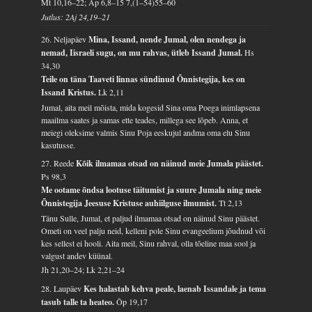
Mt 10,16–22; Ap 6,8–15 7,(1–54)55–60
Jutlus: 2Aj 24,19–21
26. Neljapäev
Mina, Issand, nende Jumal, olen nendega ja
nemad, Iisraeli sugu, on mu rahvas, ütleb Issand Jumal.
Hs
34,30
Teile on täna Taaveti linnas sündinud Õnnistegija, kes on
Issand Kristus.
Lk 2,11
Jumal, aita meil mõista, mida kogesid Sina oma Poega inimlapsena
maailma saates ja samas ette teades, millega see lõpeb. Anna, et
meiegi oleksime valmis Sinu Poja eeskujul andma oma elu Sinu
kasutusse.
27. Reede
Kõik ilmamaa otsad on näinud meie Jumala päästet.
Ps 98,3
Me ootame õndsa lootuse täitumist ja suure Jumala ning meie
Õnnistegija Jeesuse Kristuse auhiilguse ilmumist.
Tt 2,13
Tänu Sulle, Jumal, et paljud ilmamaa otsad on näinud Sinu päästet.
Ometi on veel palju neid, kelleni pole Sinu evangeelium jõudnud või
kes sellest ei hooli. Aita meil, Sinu rahval, olla tõeline maa sool ja
valgust andev küünal.
Jh 21,20–24; Lk 2,21–24
28. Laupäev
Kes halastab kehva peale, laenab Issandale ja tema
tasub talle ta heateo.
Õp 19,17