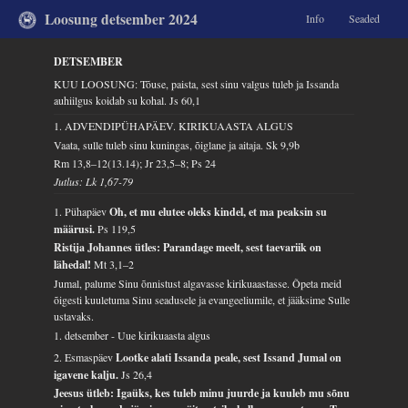
Loosung detsember 2024
Info
Seaded
DETSEMBER
KUU LOOSUNG: Tõuse, paista, sest sinu valgus tuleb ja Issanda
auhiilgus koidab su kohal.
Js 60,1
1. ADVENDIPÜHAPÄEV. KIRIKUAASTA ALGUS
Vaata, sulle tuleb sinu kuningas, õiglane ja aitaja.
Sk 9,9b
Rm 13,8–12(13.14); Jr 23,5–8; Ps 24
Jutlus: Lk 1,67-79
1. Pühapäev
Oh, et mu elutee oleks kindel, et ma peaksin su
määrusi.
Ps 119,5
Ristija Johannes ütles: Parandage meelt, sest taevariik on
lähedal!
Mt 3,1–2
Jumal, palume Sinu õnnistust algavasse kirikuaastasse. Õpeta meid
õigesti kuuletuma Sinu seadusele ja evangeeliumile, et jääksime Sulle
ustavaks.
1. detsember - Uue kirikuaasta algus
2. Esmaspäev
Lootke alati Issanda peale, sest Issand Jumal on
igavene kalju.
Js 26,4
Jeesus ütleb: Igaüks, kes tuleb minu juurde ja kuuleb mu sõnu