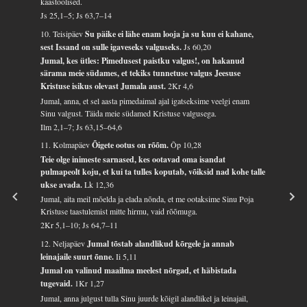
kaastöölised.
Js 25,1–5; Js 63,7–14
10. Teisipäev
Su päike ei lähe enam looja ja su kuu ei kahane,
sest Issand on sulle igaveseks valguseks.
Js 60,20
Jumal, kes ütles: Pimedusest paistku valgus!, on hakanud
särama meie südames, et tekiks tunnetuse valgus Jeesuse
Kristuse isikus olevast Jumala aust.
2Kr 4,6
Jumal, anna, et sel aasta pimedaimal ajal igatseksime veelgi enam
Sinu valgust. Täida meie südamed Kristuse valgusega.
Ilm 2,1–7; Js 63,15–64,6
11. Kolmapäev
Õigete ootus on rõõm.
Õp 10,28
Teie olge inimeste sarnased, kes ootavad oma isandat
pulmapeolt koju, et kui ta tulles koputab, võiksid nad kohe talle
ukse avada.
Lk 12,36
Jumal, aita meil mõelda ja elada nõnda, et me ootaksime Sinu Poja
Kristuse taastulemist mitte hirmu, vaid rõõmuga.
2Kr 5,1–10; Js 64,7–11
12. Neljapäev
Jumal tõstab alandlikud kõrgele ja annab
leinajaile suurt õnne.
Ii 5,11
Jumal on valinud maailma meelest nõrgad, et häbistada
tugevaid.
1Kr 1,27
Jumal, anna julgust tulla Sinu juurde kõigil alandlikel ja leinajail,