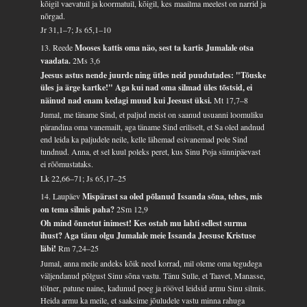
kõigil vaevatuil ja koormatuil, kõigil, kes maailma meelest on narrid ja
nõrgad.
Jr 31,1–7; Js 65,1–10
13. Reede
Mooses kattis oma näo, sest ta kartis Jumalale otsa
vaadata.
2Ms 3,6
Jeesus astus nende juurde ning ütles neid puudutades: "Tõuske
üles ja ärge kartke!" Aga kui nad oma silmad üles tõstsid, ei
näinud nad enam kedagi muud kui Jeesust üksi.
Mt 17,7–8
Jumal, me täname Sind, et paljud meist on saanud usuanni loomuliku
pärandina oma vanemailt, aga täname Sind eriliselt, et Sa oled andnud
end leida ka paljudele neile, kelle lähemad esivanemad pole Sind
tundnud. Anna, et sel kuul poleks peret, kus Sinu Poja sünnipäevast
ei rõõmustataks.
Lk 22,66–71; Js 65,17–25
14. Laupäev
Mispärast sa oled põlanud Issanda sõna, tehes, mis
on tema silmis paha?
2Sm 12,9
Oh mind õnnetut inimest! Kes ostab mu lahti sellest surma
ihust? Aga tänu olgu Jumalale meie Issanda Jeesuse Kristuse
läbi!
Rm 7,24–25
Jumal, anna meile andeks kõik need korrad, mil oleme oma tegudega
väljendanud põlgust Sinu sõna vastu. Tänu Sulle, et Taavet, Manasse,
tölner, patune naine, kadunud poeg ja röövel leidsid armu Sinu silmis.
Heida armu ka meile, et saaksime jõuludele vastu minna rahuga