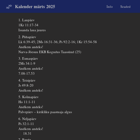
Kalender märts 2025
Info
Seaded
1. Laupäev
1Kr 11:17-34
Issanda laua juures
2. Pühapäev
Lk 6:39-45; 2Ms 16:31-36; Ps 92:2-16; 1Kr 15:54-58
Andkem andeks!
Narva-Jõesuu EKB Kogudus Taassünd (25)
3. Esmaspäev
2Ms 34:1-9
Andkem andeks!
7.08-17.53
4. Teisipäev
Js 49:8-20
Andkem andeks!
5. Kolmapäev
Ho 11:1-11
Andkem andeks!
Palvepäev – kirikliku paastuaja algus
6. Neljapäev
Ps 32:1-11
Andkem andeks!
18.31
7. Reede