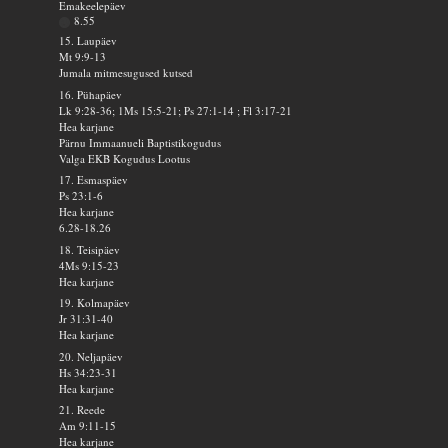
Emakeelepäev
8.55
15. Laupäev
Mt 9:9-13
Jumala mitmesugused kutsed
16. Pühapäev
Lk 9:28-36; 1Ms 15:5-21; Ps 27:1-14 ; Fl 3:17-21
Hea karjane
Pärnu Immaanueli Baptistikogudus
Valga EKB Kogudus Lootus
17. Esmaspäev
Ps 23:1-6
Hea karjane
6.28-18.26
18. Teisipäev
4Ms 9:15-23
Hea karjane
19. Kolmapäev
Jr 31:31-40
Hea karjane
20. Neljapäev
Hs 34:23-31
Hea karjane
21. Reede
Am 9:11-15
Hea karjane