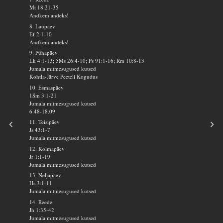
Mt 18:21-35
Andkem andeks!
8. Laupäev
Ef 2:1-10
Andkem andeks!
9. Pühapäev
Lk 4:1-13; 5Ms 26:4-10; Ps 91:1-16; Rm 10:8-13
Jumala mitmesugused kutsed
Kohtla-Järve Peeteli Kogudus
10. Esmaspäev
1Sm 3:1-21
Jumala mitmesugused kutsed
6.48-18.09
11. Teisipäev
Js 43:1-7
Jumala mitmesugused kutsed
12. Kolmapäev
Jr 1:1-19
Jumala mitmesugused kutsed
13. Neljapäev
Hs 3:1-11
Jumala mitmesugused kutsed
14. Reede
Jh 1:35-42
Jumala mitmesugused kutsed