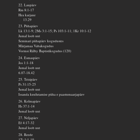
22. Laupäev
Rm 8:1-17
Hea karjane
13.29
23. Pühapäev
Lk 13:1-9; 2Ms 3:1-15; Ps 103:1-11; 1Kr 10:1-12
Jumal loob uut
Seminari pühapäev kogudustes
Märjamaa Vabakogudus
Vormsi Rälby Baptistikogudus (120)
24. Esmaspäev
Jos 1:1-18
Jumal loob uut
6.07-18.42
25. Teisipäev
Ps 31:15-25
Jumal loob uut
Issanda kuulutamise püha e paastumaarjapäev
26. Kolmapäev
Hs 37:1-14
Jumal loob uut
27. Neljapäev
Ef 4:17-32
Jumal loob uut
28. Reede
1Ts 1:1-10