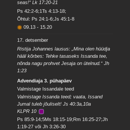
seas!“ Lk 17:20-21
Ps 42:2-6;1Ts 4:13-18;
Õhtul: Ps 24:1-6;Js 45:1-8
09.13
-
15.20
17. detsember
Ristija Johannes lausus: „Mina olen hüüdja
hääl kõrbes: Tehke tasaseks Issanda tee,
nõnda nagu prohvet Jesaja on ütelnud.“ Jh
1:23
Advendiaja 3. pühapäev
Valmistage Issandale teed
Valmistage Issanda teed; vaata, Issand
Jumal tuleb jõuliselt! Js 40:3a,10a
KLPR 10
Ps 85:9-14;5Ms 18:15-19;Rm 16:25-27;Jh
1:19-27 või Jh 3:26-30