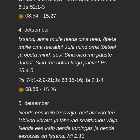
6;Js 52:1-3
08.54
-
15.27
4. detsember
Issand, anna mulle teada oma teed, õpeta
mulle oma teeradu! Juhi mind oma tõeteel
ja õpeta mind; sest Sina oled mu pääste
Jumal, Sind ma ootan kogu päeva! Ps
25:4-5
Ps 74:1-2,9-21;Js 63:15-16;Ha 2:1-4
08.56
-
15.26
5. detsember
Nende ees käib teeavaja: nad avavad tee,
läbivad värava ja lähevad sealtkaudu välja.
Nende ees käib nende kuningas ja nende
eesotsas on Issand. Mi 2:13