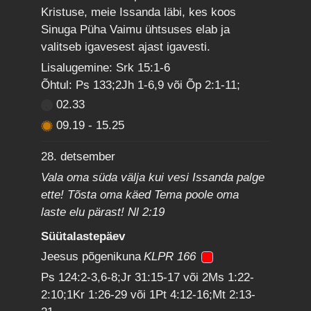
Kristuse, meie Issanda läbi, kes koos
Sinuga Püha Vaimu ühtsuses elab ja
valitseb igavesest ajast igavesti.
Lisalugemine: Srk 15:1-6
Õhtul: Ps 133;2Jh 1-6,9 või Õp 2:1-11;
02.33
09.19
-
15.25
28. detsember
Vala oma süda välja kui vesi Issanda palge
ette! Tõsta oma käed Tema poole oma
laste elu pärast! Nl 2:19
Süütalastepäev
Jeesus põgenikuna
KLPR 166
Ps 124:2-3,6-8;Jr 31:15-17 või 2Ms 1:22-
2:10;1Kr 1:26-29 või 1Pt 4:12-16;Mt 2:13-