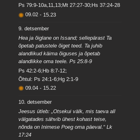
Ps 79:9-10a,11,13;Mt 27:27-30;Hs 37:24-28
09.02
-
15.23
9. detsember
Hea ja õiglane on Issand; sellepärast Ta
õpetab patustele õiget teed. Ta juhib
alandlikud käima õiguses ja õpetab
alandlikke oma teele. Ps 25:8-9
Ps 42:2-6;Hb 8:7-12;
Õhtul: Ps 24:1-6;Hg 2:1-9
09.04
-
15.22
10. detsember
Jeesus ütleb: „Otsekui välk, mis taeva all
välgatades sähvib ühest kohast teise,
nõnda on Inimese Poeg oma päeval.“ Lk
17:24