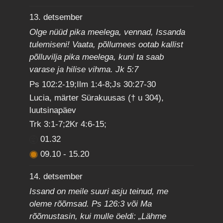
13. detsember
Olge nüüd pika meelega, vennad, Issanda
tulemiseni! Vaata, põllumees ootab kallist
põlluvilja pika meelega, kuni ta saab
varase ja hilise vihma. Jk 5:7
Ps 102:2-19;Ilm 1:4-8;Js 30:27-30
Lucia, märter Sürakuusas († u 304),
luutsinapäev
Trk 3:1-7;2Kr 4:6-15;
01.32
09.10
-
15.20
14. detsember
Issand on meile suuri asju teinud, me
oleme rõõmsad. Ps 126:3 või Ma
rõõmustasin, kui mulle öeldi: „Lähme