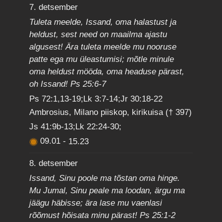
7. detsember
Tuleta meelde, Issand, oma halastust ja
heldust, sest need on maailma ajastu
algusest! Ära tuleta meelde mu nooruse
patte ega mu üleastumisi; mõtle minule
oma heldust mööda, oma headuse pärast,
oh Issand! Ps 25:6-7
Ps 72:1,13-19;Lk 3:7-14;Jr 30:18-22
Ambrosius, Milano piiskop, kirikuisa († 397)
Js 41:9b-13;Lk 22:24-30;
09.01
-
15.23
8. detsember
Issand, Sinu poole ma tõstan oma hinge.
Mu Jumal, Sinu peale ma loodan, ärgu ma
jäägu häbisse; ära lase mu vaenlasi
rõõmust hõisata minu pärast! Ps 25:1-2