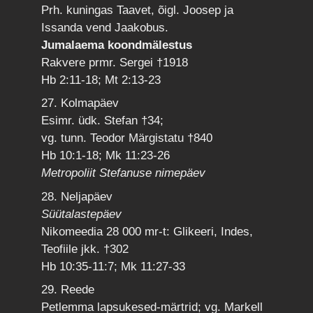
Prh. kuningas Taavet, õigl. Joosep ja
Issanda vend Jaakobus.
Jumalaema koondmälestus
Rakvere prmr. Sergei †1918
Hb 2:11-18; Mt 2:13-23
27. Kolmapäev
Esimr. üdk. Stefan †34;
vg. tunn. Teodor Märgistatu †840
Hb 10:1-18; Mk 11:23-26
Metropoliit Stefanuse nimepäev
28. Neljapäev
Süütalastepäev
Nikomeedia 28 000 mr-t: Glikeeri, Indes,
Teofiile jkk. †302
Hb 10:35-11:7; Mk 11:27-33
29. Reede
Petlemma lapsukesed-märtrid; vg. Markell