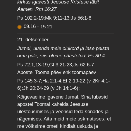
kirkus igavesti Jeesuse Kristuse läbi!
Aamen. Rm 16:27
Ps 102:2-19;Mk 9:11-13;Js 56:1-8
09.16
-
15.21
21. detsember
Jumal, uuenda meie olukord ja lase paista
oma pale, siis oleme päästetud! Ps 80:4
Ps 72:1,13-19;Gl 3:21-23;Js 62:6-7
Apostel Tooma päev ehk toomapäev
Ps 145:3-7;Ha 2:1-4;Ef 2:19-22 (v 2Kr 4:1-
6);Jh 20:24-29 (v Jh 14:1-6);
Kõigeväeline igavene Jumal, Sina lubasid
apostel Toomal kahelda Jeesuse
ülestõusmises ja veensid teda sõnades ja
nägemises. Aita meid meie uskmatuses, et
me võiksime ometi kindlalt uskuda ja