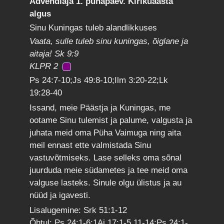
Advendiaja 1. pühapäev. Kirikuaasta
algus
Sinu Kuningas tuleb alandlikkuses
Vaata, sulle tuleb sinu kuningas, õiglane ja
aitaja! Sk 9:9
KLPR 2
Ps 24:7-10;Js 49:8-10;Ilm 3:20-22;Lk
19:28-40
Issand, meie Päästja ja Kuningas, me
ootame Sinu tulemist ja palume, valgusta ja
juhata meid oma Püha Vaimuga ning aita
meil ennast ette valmistada Sinu
vastuvõtmiseks. Lase selleks oma sõnal
juurduda meie südametes ja tee meid oma
valguse lasteks. Sinule olgu ülistus ja au
nüüd ja igavesti.
Lisalugemine: Srk 51:1-12
Õhtul: Ps 24:1-6;1Aj 17:1-5,11-14;Ps 24:1-