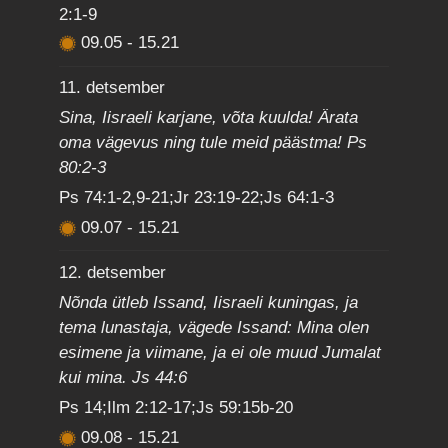
2:1-9
09.05
-
15.21
11. detsember
Sina, Iisraeli karjane, võta kuulda! Ärata
oma vägevus ning tule meid päästma! Ps
80:2-3
Ps 74:1-2,9-21;Jr 23:19-22;Js 64:1-3
09.07
-
15.21
12. detsember
Nõnda ütleb Issand, Iisraeli kuningas, ja
tema lunastaja, vägede Issand: Mina olen
esimene ja viimane, ja ei ole muud Jumalat
kui mina. Js 44:6
Ps 14;Ilm 2:12-17;Js 59:15b-20
09.08
-
15.21