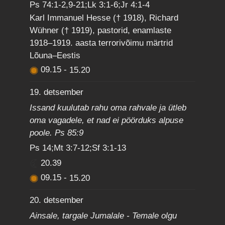
Ps 74:1-2,9-21;Lk 3:1-6;Jr 4:1-4
Karl Immanuel Hesse († 1918), Richard
Wühner († 1919), pastorid, enamlaste
1918–1919. aasta terrorivõimu märtrid
Lõuna–Eestis
09.15
-
15.20
19. detsember
Issand kuulutab rahu oma rahvale ja ütleb
oma vagadele, et nad ei pöörduks alpuse
poole. Ps 85:9
Ps 14;Mt 3:7-12;Sf 3:1-13
20.39
09.15
-
15.20
20. detsember
Ainsale, targale Jumalale - Temale olgu