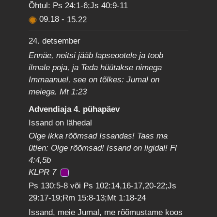
Õhtul: Ps 24:1-6;Js 40:9-11
09.18
-
15.22
24. detsember
Ennäe, neitsi jääb lapseootele ja toob
ilmale poja, ja Teda hüütakse nimega
Immaanuel, see on tõlkes: Jumal on
meiega. Mt 1:23
Advendiaja 4. pühapäev
Issand on lähedal
Olge ikka rõõmsad Issandas! Taas ma
ütlen: Olge rõõmsad! Issand on ligidal! Fl
4:4,5b
KLPR 7
Ps 130:5-8 või Ps 102:14,16-17,20-22;Js
29:17-19;Rm 15:8-13;Mt 1:18-24
Issand, meie Jumal, me rõõmustame koos