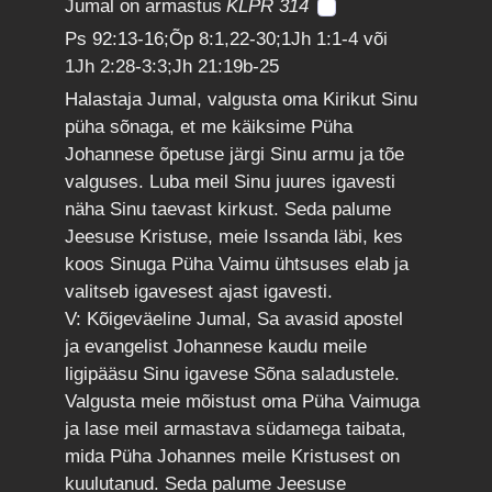
Jumal on armastus
KLPR 314
Ps 92:13-16;Õp 8:1,22-30;1Jh 1:1-4 või
1Jh 2:28-3:3;Jh 21:19b-25
Halastaja Jumal, valgusta oma Kirikut Sinu
püha sõnaga, et me käiksime Püha
Johannese õpetuse järgi Sinu armu ja tõe
valguses. Luba meil Sinu juures igavesti
näha Sinu taevast kirkust. Seda palume
Jeesuse Kristuse, meie Issanda läbi, kes
koos Sinuga Püha Vaimu ühtsuses elab ja
valitseb igavesest ajast igavesti.
V: Kõigeväeline Jumal, Sa avasid apostel
ja evangelist Johannese kaudu meile
ligipääsu Sinu igavese Sõna saladustele.
Valgusta meie mõistust oma Püha Vaimuga
ja lase meil armastava südamega taibata,
mida Püha Johannes meile Kristusest on
kuulutanud. Seda palume Jeesuse