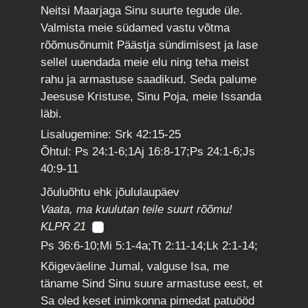
Neitsi Maarjaga Sinu suurte tegude üle.
Valmista meie südamed vastu võtma
rõõmusõnumit Päästja sündimisest ja lase
sellel uuendada meie elu ning teha meist
rahu ja armastuse saadikud. Seda palume
Jeesuse Kristuse, Sinu Poja, meie Issanda
läbi.
Lisalugemine: Srk 42:15-25
Õhtul: Ps 24:1-6;1Aj 16:8-17;Ps 24:1-6;Js
40:9-11
Jõuluõhtu ehk jõululaupäev
Vaata, ma kuulutan teile suurt rõõmu!
KLPR 21
Ps 36:6-10;Mi 5:1-4a;Tt 2:11-14;Lk 2:1-14;
Kõigeväeline Jumal, valguse Isa, me
täname Sind Sinu suure armastuse eest, et
Sa oled keset inimkonna pimedat patuööd