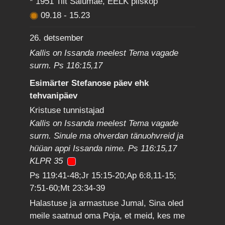
* 1951 Tiit Salumäe, EELK piiskop
09.18
-
15.23
26. detsember
Kallis on Issanda meelest Tema vagade
surm. Ps 116:15,17
Esimärter Stefanose päev ehk
tehvanipäev
Kristuse tunnistajad
Kallis on Issanda meelest Tema vagade
surm. Sinule ma ohverdan tänuohvreid ja
hüüan appi Issanda nime. Ps 116:15,17
KLPR 35
Ps 119:41-48;Jr 15:15-20;Ap 6:8,11-15;
7:51-60;Mt 23:34-39
Halastuse ja armastuse Jumal, Sina oled
meile saatnud oma Poja, et meid, kes me