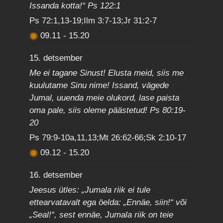
Issanda kotta!“ Ps 122:1
Ps 72:1,13-19;Ilm 3:7-13;Jr 31:2-7
09.11
-
15.20
15. detsember
Me ei tagane Sinust! Elusta meid, siis me
kuulutame Sinu nime! Issand, vägede
Jumal, uuenda meie olukord, lase paista
oma pale, siis oleme päästetud! Ps 80:19-
20
Ps 79:9-10a,11,13;Mt 26:62-66;Sk 2:10-17
09.12
-
15.20
16. detsember
Jeesus ütles: „Jumala riik ei tule
ettearvatavalt ega öelda: „Ennäe, siin!“ või
„Seal!“, sest ennäe, Jumala riik on teie