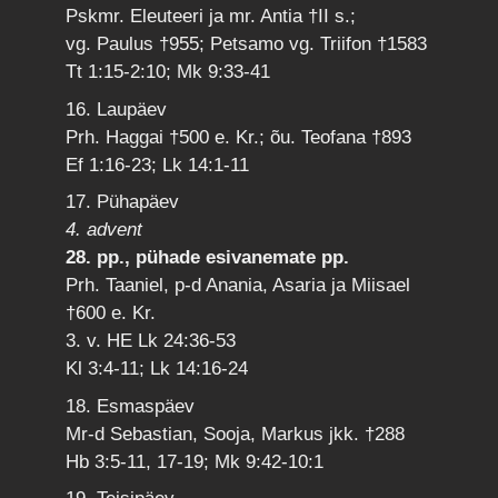
Pskmr. Eleuteeri ja mr. Antia †II s.;
vg. Paulus †955; Petsamo vg. Triifon †1583
Tt 1:15-2:10; Mk 9:33-41
16. Laupäev
Prh. Haggai †500 e. Kr.; õu. Teofana †893
Ef 1:16-23; Lk 14:1-11
17. Pühapäev
4. advent
28. pp., pühade esivanemate pp.
Prh. Taaniel, p-d Anania, Asaria ja Miisael
†600 e. Kr.
3. v. HE Lk 24:36-53
Kl 3:4-11; Lk 14:16-24
18. Esmaspäev
Mr-d Sebastian, Sooja, Markus jkk. †288
Hb 3:5-11, 17-19; Mk 9:42-10:1