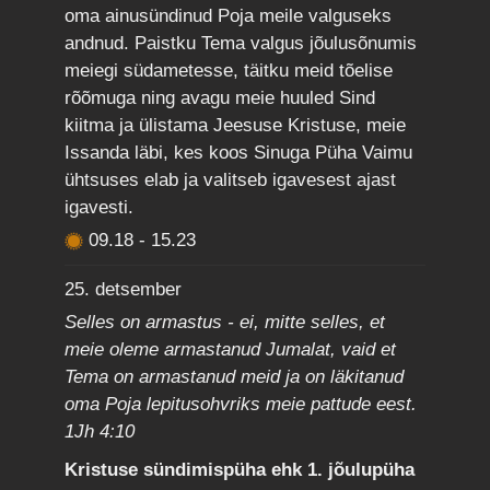
oma ainusündinud Poja meile valguseks
andnud. Paistku Tema valgus jõulusõnumis
meiegi südametesse, täitku meid tõelise
rõõmuga ning avagu meie huuled Sind
kiitma ja ülistama Jeesuse Kristuse, meie
Issanda läbi, kes koos Sinuga Püha Vaimu
ühtsuses elab ja valitseb igavesest ajast
igavesti.
09.18
-
15.23
25. detsember
Selles on armastus - ei, mitte selles, et
meie oleme armastanud Jumalat, vaid et
Tema on armastanud meid ja on läkitanud
oma Poja lepitusohvriks meie pattude eest.
1Jh 4:10
Kristuse sündimispüha ehk 1. jõulupüha