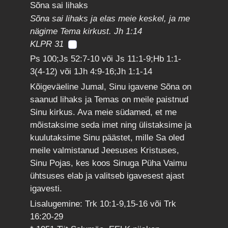
Sõna sai lihaks
Sõna sai lihaks ja elas meie keskel, ja me
nägime Tema kirkust. Jh 1:14
KLPR 31
Ps 100;Js 52:7-10 või Js 11:1-9;Hb 1:1-
3(4-12) või 1Jh 4:9-16;Jh 1:1-14
Kõigeväeline Jumal, Sinu igavene Sõna on
saanud lihaks ja Temas on meile paistnud
Sinu kirkus. Ava meie südamed, et me
mõistaksime seda imet ning ülistaksime ja
kuulutaksime Sinu päästet, mille Sa oled
meile valmistanud Jeesuses Kristuses,
Sinu Pojas, kes koos Sinuga Püha Vaimu
ühtsuses elab ja valitseb igavesest ajast
igavesti.
Lisalugemine: Trk 10:1-9,15-16 või Trk
16:20-29