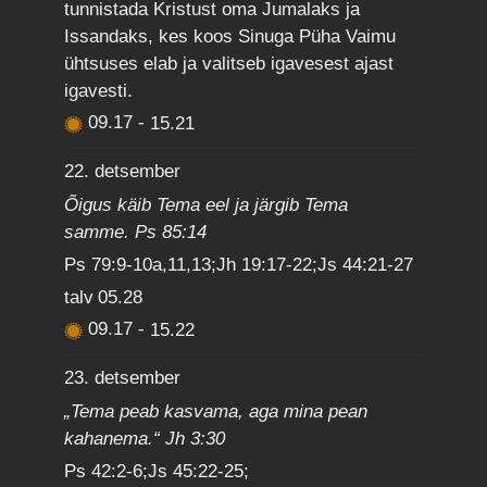
tunnistada Kristust oma Jumalaks ja
Issandaks, kes koos Sinuga Püha Vaimu
ühtsuses elab ja valitseb igavesest ajast
igavesti.
09.17
-
15.21
22. detsember
Õigus käib Tema eel ja järgib Tema
samme. Ps 85:14
Ps 79:9-10a,11,13;Jh 19:17-22;Js 44:21-27
talv
05.28
09.17
-
15.22
23. detsember
„Tema peab kasvama, aga mina pean
kahanema.“ Jh 3:30
Ps 42:2-6;Js 45:22-25;