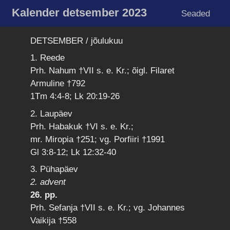
Kalender detsember 2023
Seaded
DETSEMBER / jõulukuu
1. Reede
Prh. Nahum †VII s. e. Kr.; õigl. Filaret
Armuline †792
1Tm 4:4-8; Lk 20:19-26
2. Laupäev
Prh. Habakuk †VI s. e. Kr.;
mr. Miropia †251; vg. Porfiiri †1991
Gl 3:8-12; Lk 12:32-40
3. Pühapäev
2. advent
26. pp.
Prh. Sefanja †VII s. e. Kr.; vg. Johannes
Vaikija †558