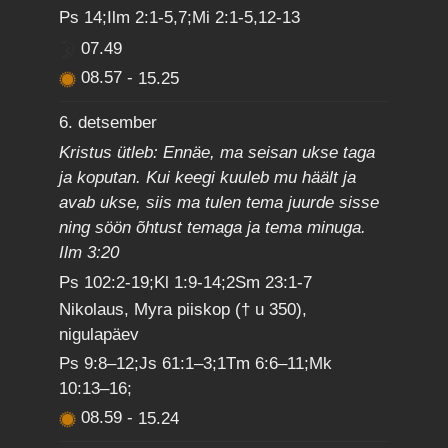
Ps 14;Ilm 2:1-5,7;Mi 2:1-5,12-13
07.49
08.57
-
15.25
6. detsember
Kristus ütleb: Ennäe, ma seisan ukse taga
ja koputan. Kui keegi kuuleb mu häält ja
avab ukse, siis ma tulen tema juurde sisse
ning söön õhtust temaga ja tema minuga.
Ilm 3:20
Ps 102:2-19;Kl 1:9-14;2Sm 23:1-7
Nikolaus, Myra piiskop († u 350),
nigulapäev
Ps 9:8–12;Js 61:1–3;1Tm 6:6–11;Mk
10:13–16;
08.59
-
15.24