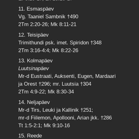
11. Esmaspäev
Vg. Taaniel Sambnik †490
2Tm 2:20-26; Mk 8:11-21
12. Teisipäev
Trimithundi psk. imet. Spiridon †348
2Tm 3:16-4:4; Mk 8:22-26
13. Kolmapäev
Luutsinapäev
Mr-d Eustraati, Auksenti, Eugen, Mardaari
ja Orest †296; mr. Luutsia †304
2Tm 4:9-22; Mk 8:30-34
14. Neljapäev
Mr-d Tirs, Leuki ja Kallinik †251;
mr-d Fiilemon, Apollooni, Arian jkk. †286
Tt 1:5-2:1; Mk 9:10-16
15. Reede