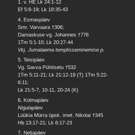
1. v. HE Lk 24:1-12
Ef 5:8-19; Lk 18:35-43
4. Esmaspäev
Smr. Varvaara †306;
Damaskuse vg. Johannes †776
1Tm 5:1-10; Lk 20:27-44
Vkj. Jumalaema templisseminemise p.
5. Teisipäev
Vg. Savva Pühitsetu †532
1Tm 5:11-21; Lk 21:12-19 (T) 1Tm 5:22-
6:11;
Lk 21:5-7, 10-11, 20-24 (K)
6. Kolmapäev
Nigulapäev
Lüükia Mürra üpsk. imet. Nikolai †345
Hb 13:17-21; Lk 6:17-23
7. Neljapäev