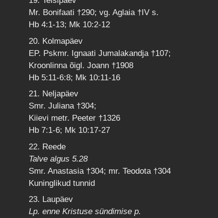
19. Teisipäev
Mr. Bonifaati †290; vg. Aglaia †IV s.
Hb 4:1-13; Mk 10:2-12
20. Kolmapäev
EP. Pskmr. Ignaati Jumalakandja †107;
Kroonlinna õigl. Joann †1908
Hb 5:11-6:8; Mk 10:11-16
21. Neljapäev
Smr. Juliana †304;
Kiievi metr. Peeter †1326
Hb 7:1-6; Mk 10:17-27
22. Reede
Talve algus 5.28
Smr. Anastasia †304; mr. Teodota †304
Kuninglikud tunnid
23. Laupäev
Lp. enne Kristuse sündimise p.