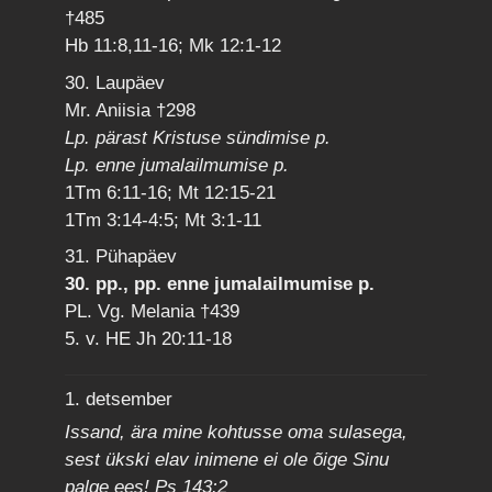
†485
Hb 11:8,11-16; Mk 12:1-12
30. Laupäev
Mr. Aniisia †298
Lp. pärast Kristuse sündimise p.
Lp. enne jumalailmumise p.
1Tm 6:11-16; Mt 12:15-21
1Tm 3:14-4:5; Mt 3:1-11
31. Pühapäev
30. pp., pp. enne jumalailmumise p.
PL. Vg. Melania †439
5. v. HE Jh 20:11-18
1. detsember
Issand, ära mine kohtusse oma sulasega,
sest ükski elav inimene ei ole õige Sinu
palge ees! Ps 143:2