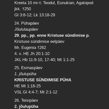
Kreeta 10 mr-t: Teodul, Eunukian, Agatopod
jkk. †250
Gl 3:8-12; Lk 13:18-29
24. Pühapäev
Jõululaupäev
29. pp., pp. enne Kristuse sündimise p.
Kristuse sündimise eelpäev
Mr. Eugenia †262
4. v. HE Jh 20:1-10
JKL Hb 11:9-10, 17-40; Mt 1:1-25
25. Esmaspäev
1. jõulupüha
KRISTUSE SÜNDIMISE PÜHA
HE Mt 1:18-25
VSL Gl 4:4-7; Mt 2:1-12
26. Teisipäev
2. jõulupüha