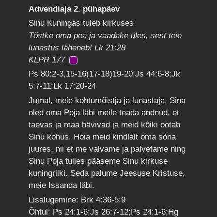
Advendiaja 2. pühapäev
Sinu Kuningas tuleb kirkuses
Tõstke oma pea ja vaadake üles, sest teie
lunastus läheneb! Lk 21:28
KLPR 177
Ps 80:2-3,15-16(17-18)19-20;Js 44:6-8;Jk
5:7-11;Lk 17:20-24
Jumal, meie kohtumõistja ja lunastaja, Sina
oled oma Poja läbi meile teada andnud, et
taevas ja maa hävivad ja meid kõiki ootab
Sinu kohus. Hoia meid kindlalt oma sõna
juures, nii et me valvame ja palvetame ning
Sinu Poja tulles pääseme Sinu kirkuse
kuningriiki. Seda palume Jeesuse Kristuse,
meie Issanda läbi.
Lisalugemine: Brk 4:36-5:9
Õhtul: Ps 24:1-6;Js 26:7-12;Ps 24:1-6;Hg