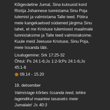
Kõigeväeline Jumal, Sina kutsusid kord
Ristija Johannese tunnistama Sinu Poja
tulemist ja valmistama Talle teed. Pööra
meie kangekaelsed südamed järgima Sinu
tahet, et me Kristuse tulemisest maailmale
tunnistaksime ja Talle teed valmistaksime.
Kuule meid Jeesuse Kristuse, Sinu Poja,
meie Issanda läbi.
Lisalugemine: Srk 17:25-32
Õhtul: Ps 24:1-6;Js 1:2-9;Ps 24:1-6;Js
45:1-8
09.14
-
15.20
18. detsember
Valmistage kõrbes Issanda teed, tehke
lagendikul maantee tasaseks meie
Jumalale! Js 40:3