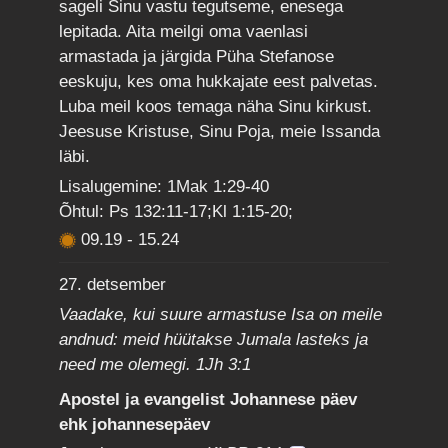
sageli Sinu vastu tegutseme, enesega
lepitada. Aita meilgi oma vaenlasi
armastada ja järgida Püha Stefanose
eeskuju, kes oma hukkajate eest palvetas.
Luba meil koos temaga näha Sinu kirkust.
Jeesuse Kristuse, Sinu Poja, meie Issanda
läbi.
Lisalugemine: 1Mak 1:29-40
Õhtul: Ps 132:11-17;Kl 1:15-20;
09.19
-
15.24
27. detsember
Vaadake, kui suure armastuse Isa on meile
andnud: meid hüütakse Jumala lasteks ja
need me olemegi. 1Jh 3:1
Apostel ja evangelist Johannese päev
ehk johannesepäev