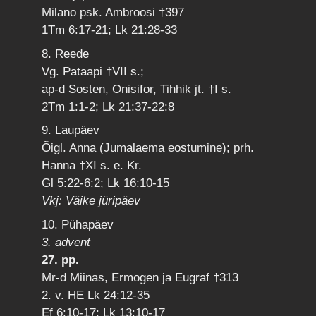
Milano psk. Ambroosi †397
1Tm 6:17-21; Lk 21:28-33
8. Reede
Vg. Pataapi †VII s.;
ap-d Sosten, Onisifor, Tihhik jt. †I s.
2Tm 1:1-2; Lk 21:37-22:8
9. Laupäev
Õigl. Anna (Jumalaema eostumine); prh.
Hanna †XI s. e. Kr.
Gl 5:22-6:2; Lk 16:10-15
Vkj: Väike jüripäev
10. Pühapäev
3. advent
27. pp.
Mr-d Miinas, Ermogen ja Eugraf †313
2. v. HE Lk 24:12-35
Ef 6:10-17; Lk 13:10-17