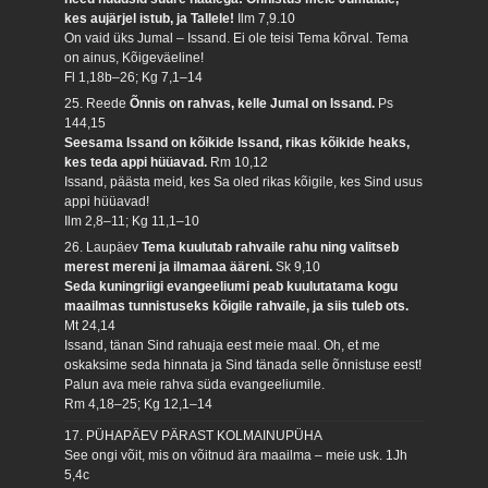
kes aujärjel istub, ja Tallele!
Ilm 7,9.10
On vaid üks Jumal – Issand. Ei ole teisi Tema kõrval. Tema
on ainus, Kõigeväeline!
Fl 1,18b–26; Kg 7,1–14
25. Reede
Õnnis on rahvas, kelle Jumal on Issand.
Ps
144,15
Seesama Issand on kõikide Issand, rikas kõikide heaks,
kes teda appi hüüavad.
Rm 10,12
Issand, päästa meid, kes Sa oled rikas kõigile, kes Sind usus
appi hüüavad!
Ilm 2,8–11; Kg 11,1–10
26. Laupäev
Tema kuulutab rahvaile rahu ning valitseb
merest mereni ja ilmamaa ääreni.
Sk 9,10
Seda kuningriigi evangeeliumi peab kuulutatama kogu
maailmas tunnistuseks kõigile rahvaile, ja siis tuleb ots.
Mt 24,14
Issand, tänan Sind rahuaja eest meie maal. Oh, et me
oskaksime seda hinnata ja Sind tänada selle õnnistuse eest!
Palun ava meie rahva süda evangeeliumile.
Rm 4,18–25; Kg 12,1–14
17. PÜHAPÄEV PÄRAST KOLMAINUPÜHA
See ongi võit, mis on võitnud ära maailma – meie usk.
1Jh
5,4c