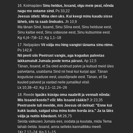
16. Kolmapäev
Sinu heldus, Issand, olgu meie peal, nõnda
nagu me ootame sind.
Ps 33,22
Jeesus ütleb: Mina olen uks. Kui keegi minu kaudu sisse
läheb, siis ta saab õndsaks.
Jh 10,9
Ma tänan Sind, Issand, Sinu Sõna eest, Sinu helduse eest,
Sinu kaitse eest, Sinu ustavuse eest, Sinu kutsumise eest.
Kg 4,(4–7)8–12; Kg 1,1–18
17. Neljapäev
Vii välja mu hing vangist tänama sinu nime.
Ps 142,8
Nii peeti siis Peetrust vangis, aga kogudus palvetas
lakkamatult Jumala poole tema pärast.
Ap 12,5
Tänan, Issand, et Sa oled andnud palve ja kutsud meid üles
palvetama, usaldama Sind nii heal kui kurjal ajal. Tänan
koguduse osaduse eest, ususõprade eest. Tänan, et Sa
kuuled palveid ja vastad neile jumalikul viisil.
Lk 10,38–42; Kg 2,1–11.24–26
18. Reede
Igaüks küsigu oma naabrilt ja vennalt nõnda:
Mis Issand kostis? või: Mis Issand rääkis?
Jr 23,35
Peetrusele tuli meelde, mis Jeesus oli öelnud: "Enne kui
kukk laulab, salgad sina minu kolm korda ära." Ja ta läks
välja ja nuttis kibedasti.
Mt 26,75
Seista vaikuses Jumala ees, oodata ja kuulata, mida Tema
tahab öelda. Issand, anna selleks kannatlikku meelt.
1Kr 7,17–24; Kg 3,1–15