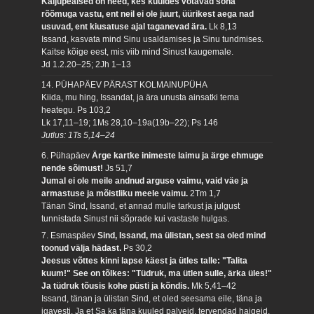
Kaljupealsed on need, kes kuuldes võtavad sõna
rõõmuga vastu, ent neil ei ole juurt, üürikest aega nad
usuvad, ent kiusatuse ajal taganevad ära.
Lk 8,13
Issand, kasvata mind Sinu usaldamises ja Sinu tundmises.
Kaitse kõige eest, mis viib mind Sinust kaugemale.
Jd 1.2.20–25; 2Jh 1–13
14. PÜHAPÄEV PÄRAST KOLMAINUPÜHA
Kiida, mu hing, Issandat, ja ära unusta ainsatki tema
heategu.
Ps 103,2
Lk 17,11–19; 1Ms 28,10–19a(19b–22); Ps 146
Jutlus: 1Ts 5,14–24
6. Pühapäev
Ärge kartke inimeste laimu ja ärge ehmuge
nende sõimust!
Js 51,7
Jumal ei ole meile andnud arguse vaimu, vaid väe ja
armastuse ja mõistliku meele vaimu.
2Tm 1,7
Tänan Sind, Issand, et annad mulle tarkust ja julgust
tunnistada Sinust nii sõprade kui vastaste hulgas.
7. Esmaspäev
Sind, Issand, ma ülistan, sest sa oled mind
toonud välja hädast.
Ps 30,2
Jeesus võttes kinni lapse käest ja ütles talle: "Talita
kuum!" See on tõlkes: "Tüdruk, ma ütlen sulle, ärka üles!"
Ja tüdruk tõusis kohe püsti ja kõndis.
Mk 5,41–42
Issand, tänan ja ülistan Sind, et oled seesama eile, täna ja
igavesti. Ja et Sa ka täna kuuled palveid, tervendad haigeid,