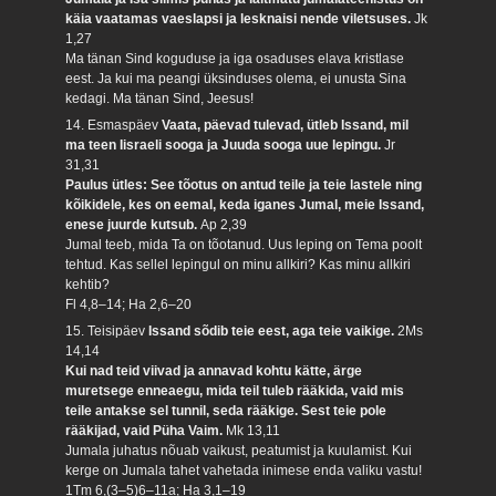
käia vaatamas vaeslapsi ja lesknaisi nende viletsuses.
Jk
1,27
Ma tänan Sind koguduse ja iga osaduses elava kristlase
eest. Ja kui ma peangi üksinduses olema, ei unusta Sina
kedagi. Ma tänan Sind, Jeesus!
14. Esmaspäev
Vaata, päevad tulevad, ütleb Issand, mil
ma teen Iisraeli sooga ja Juuda sooga uue lepingu.
Jr
31,31
Paulus ütles: See tõotus on antud teile ja teie lastele ning
kõikidele, kes on eemal, keda iganes Jumal, meie Issand,
enese juurde kutsub.
Ap 2,39
Jumal teeb, mida Ta on tõotanud. Uus leping on Tema poolt
tehtud. Kas sellel lepingul on minu allkiri? Kas minu allkiri
kehtib?
Fl 4,8–14; Ha 2,6–20
15. Teisipäev
Issand sõdib teie eest, aga teie vaikige.
2Ms
14,14
Kui nad teid viivad ja annavad kohtu kätte, ärge
muretsege enneaegu, mida teil tuleb rääkida, vaid mis
teile antakse sel tunnil, seda rääkige. Sest teie pole
rääkijad, vaid Püha Vaim.
Mk 13,11
Jumala juhatus nõuab vaikust, peatumist ja kuulamist. Kui
kerge on Jumala tahet vahetada inimese enda valiku vastu!
1Tm 6,(3–5)6–11a; Ha 3,1–19