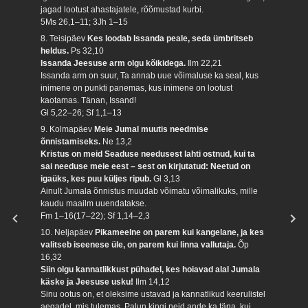
jagad lootust ahastajatele, rõõmustad kurbi.
5Ms 26,1–11; 3Jh 1–15
8. Teisipäev
Kes loodab Issanda peale, seda ümbritseb
heldus.
Ps 32,10
Issanda Jeesuse arm olgu kõikidega.
Ilm 22,21
Issanda arm on suur, Ta annab uue võimaluse ka seal, kus
inimene on punkti panemas, kus inimene on lootust
kaotamas. Tänan, Issand!
Gl 5,22–26; Sf 1,1–13
9. Kolmapäev
Meie Jumal muutis needmise
õnnistamiseks.
Ne 13,2
Kristus on meid Seaduse needusest lahti ostnud, kui ta
sai needuse meie eest – sest on kirjutatud: Neetud on
igaüks, kes puu küljes ripub.
Gl 3,13
Ainult Jumala õnnistus muudab võimatu võimalikuks, mille
kaudu maailm uuendatakse.
Fm 1–16(17–22); Sf 1,14–2,3
10. Neljapäev
Pikameelne on parem kui kangelane, ja kes
valitseb iseenese üle, on parem kui linna vallutaja.
Õp
16,32
Siin olgu kannatlikkust pühadel, kes hoiavad alal Jumala
käske ja Jeesuse usku!
Ilm 14,12
Sinu ootus on, et oleksime ustavad ja kannatlikud keerulistel
aegadel, mis tulemas. Palun kingi neid ande ka täna, kui