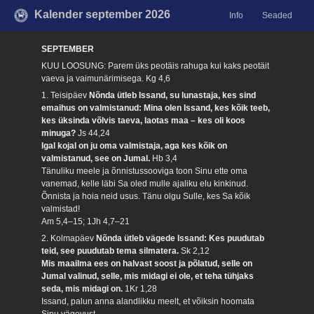
Kalender september 2026
Info
Seaded
SEPTEMBER
KUU LOOSUNG: Parem üks peotäis rahuga kui kaks peotäit
vaeva ja vaimunärimisega.
Kg 4,6
1. Teisipäev
Nõnda ütleb Issand, su lunastaja, kes sind
emaihus on valmistanud: Mina olen Issand, kes kõik teeb,
kes üksinda võlvis taeva, laotas maa – kes oli koos
minuga?
Js 44,24
Igal kojal on ju oma valmistaja, aga kes kõik on
valmistanud, see on Jumal.
Hb 3,4
Tänuliku meele ja õnnistussooviga toon Sinu ette oma
vanemad, kelle läbi Sa oled mulle ajaliku elu kinkinud.
Õnnista ja hoia neid usus. Tänu olgu Sulle, kes Sa kõik
valmistad!
Am 5,4–15; 1Jh 4,7–21
2. Kolmapäev
Nõnda ütleb vägede Issand: Kes puudutab
teid, see puudutab tema silmatera.
Sk 2,12
Mis maailma ees on halvast soost ja põlatud, selle on
Jumal valinud, selle, mis midagi ei ole, et teha tühjaks
seda, mis midagi on.
1Kr 1,28
Issand, palun anna alandlikku meelt, et võiksin hoomata
Sinu vägevust.