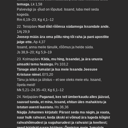
temaga.
Lk 1,58
Palvevägi ja -jõud on lõputud. Issand, luba meil seda
kogeda.
Rm 6,19–23; Kg 4,1–12
22. Teisipäev
Nad tõid rõõmsa südamega Issandale ande.
1Aj 29,9
Joosep müüs ära oma põllu ning tõi raha ja pani apostlite
jalge ette.
Ap 4,37
Issand, anna meile tänulik, rõõmus ja helde süda.
Js 38,9–20; Kg 5,9–19
23. Kolmapäev
Kiida, mu hing, Issandat, ja ära unusta
ainsatki tema heategu.
Ps 103,2
Tänage alati Jumalat ja Isa meie Issanda Jeesuse
Kristuse nimel.
Ef 5,20
Tänu ja kiitus ja ülistus – et see oleks meie elu. Issand,
õpeta meid!
Mk 5,21–24.35–43; Kg 6,1–12
24. Neljapäev
Paganad, kes teil ümberkaudu alles jäävad,
saavad tunda, et mina, Issand, ehitan üles mahakistu ja
istutan uuesti laastatu.
Hs 36,36
Nägija Johannes kirjutab: Pärast seda ma nägin, ja vaata,
suur hulk rahvast, keda ükski ei võinud ära lugeda kõigist
rahvahõimudest ja suguharudest ja rahvaist ja keeltest;
need hüüdsid suure häälega: Õnnistus meie Jumalale,