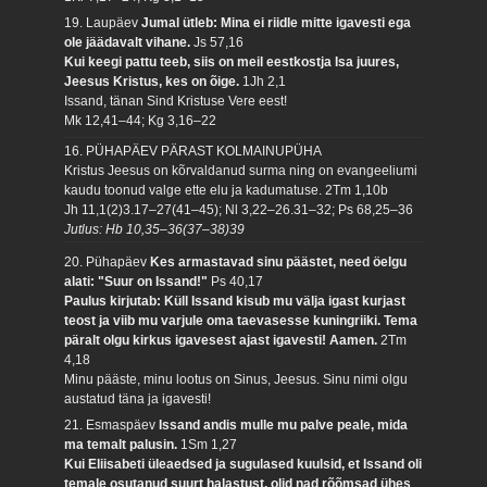
19. Laupäev
Jumal ütleb: Mina ei riidle mitte igavesti ega
ole jäädavalt vihane.
Js 57,16
Kui keegi pattu teeb, siis on meil eestkostja Isa juures,
Jeesus Kristus, kes on õige.
1Jh 2,1
Issand, tänan Sind Kristuse Vere eest!
Mk 12,41–44; Kg 3,16–22
16. PÜHAPÄEV PÄRAST KOLMAINUPÜHA
Kristus Jeesus on kõrvaldanud surma ning on evangeeliumi
kaudu toonud valge ette elu ja kadumatuse.
2Tm 1,10b
Jh 11,1(2)3.17–27(41–45); Nl 3,22–26.31–32; Ps 68,25–36
Jutlus: Hb 10,35–36(37–38)39
20. Pühapäev
Kes armastavad sinu päästet, need öelgu
alati: "Suur on Issand!"
Ps 40,17
Paulus kirjutab: Küll Issand kisub mu välja igast kurjast
teost ja viib mu varjule oma taevasesse kuningriiki. Tema
päralt olgu kirkus igavesest ajast igavesti! Aamen.
2Tm
4,18
Minu pääste, minu lootus on Sinus, Jeesus. Sinu nimi olgu
austatud täna ja igavesti!
21. Esmaspäev
Issand andis mulle mu palve peale, mida
ma temalt palusin.
1Sm 1,27
Kui Eliisabeti üleaedsed ja sugulased kuulsid, et Issand oli
temale osutanud suurt halastust, olid nad rõõmsad ühes