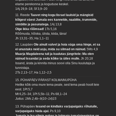
elame perekonna ja koguduse keskel.
1Aj 29,9–18; Sf 3,9–20
11. Reede
Taavet ning kogu Iisrael laulsid ja mängisid
kõigest väest Jumala ees kannelde, naablite, trummide,
simblite ja pasunatega.
1Aj 13,8
Olge ikka rõõmsad!
1Ts 5,16
Rõõmusta, hõiska, ülista, kiida, täna!
Jh 13,31–35; Ha 1,1–11
12. Laupäev
Ole ainult valvel ja hoia väga oma hinge, et sa
ei unustaks neid asju, mida su silmad on näinud.
5Ms 4,9
Maarja Magdaleena tuli ja kuulutas jüngritele: Ma olen
näinud Issandat ja seda kõike ta ütles mulle.
Jh 20,18
Issand, ärata ja kinnita minus soovi olla Sinu kuulutaja ja
tunnistaja.
2Ts 2,13–17; Ha 1,12–2,5
15. PÜHAPÄEV PÄRAST KOLMAINUPÜHA
Heitke kõik oma mure tema peale, sest tema peab hoolt teie
eest.
1Pt 5,7
Mt 6,25–34; 1Pt 5,5b–11; Ps 68,1–24
Jutlus: 1Ms 2,4b–9(10–14)15
13. Pühapäev
Issand on kindlaks varjupaigaks rõhutuile,
varjupaigaks häda ajal.
Ps 9,10
Jumala ja Isa silmis puhas ja laitmatu jumalateenistus on