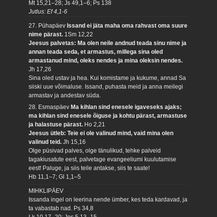
Mt 15,21–28; Js 49,1–6; Ps 138
Jutlus: Ef 4,1-6
27. Pühapäev
Issand ei jäta maha oma rahvast oma suure
nime pärast.
1Sm 12,22
Jeesus palvetas: Ma olen neile andnud teada sinu nime ja
annan teada seda, et armastus, millega sina oled
armastanud mind, oleks nendes ja mina oleksin nendes.
Jh 17,26
Sina oled ustav ja hea. Kui komistame ja kukume, annad Sa
siiski uue võimaluse. Issand, puhasta meid ja anna meilegi
armastav ja andestav süda.
28. Esmaspäev
Ma kihlan sind enesele igaveseks ajaks;
ma kihlan sind enesele õiguse ja kohtu pärast, armastuse
ja halastuse pärast.
Ho 2,21
Jeesus ütleb: Teie ei ole valinud mind, vaid mina olen
valinud teid.
Jh 15,16
Olge püsivad palves, olge tänulikud, tehke palveid
tagakiusatute eest, palvetage evangeeliumi kuulutamise
eest! Paluge, ja siis teile antakse, siis te saate!
Hb 11,1–7; Gl 1,1–5
MIHKLIPÄEV
Issanda ingel on leerina nende ümber, kes teda kardavad, ja
ta vabastab nad.
Ps 34,8