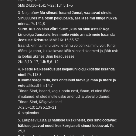
5Ms 24,(10–15)17–22; 1Jh 5,1–5
3. Neljapäev
Mu silmad, Issand Jumal, vaatavad sinule.
Sinu juures ma otsin pelgupaika, ära lase mu hinge hukka
minna.
Ps 141,8
Surm, kus on sinu võit? Surm, kus on sinu astel? Aga
tänu olgu Jumalale, kes meile võidu annab meie Issanda
Jeesuse Kristuse läbi!
1Kr 15,55.57
Issand, kinnita minu usku, et Sinu võit on ka minu võit. Kingi
rõõmu ja rahu, kui katkevad kõik siinsed sidemed ja jääb usk
ja lootus üksnes Sinu headusesse.
2Kr 8,10–17; 1Jh 5,6–12
4. Reede
Päikesetõusust loojakuni olgu kiidetud Issanda
nimi!
Ps 113,3
Kummardage teda, kes on teinud taeva ja maa ja mere ja
vete allikad!
Ilm 14,7
Tänan Sind, Issand, kogu loodu eest, tänan, et oled tõde
ilmutanud, et oled mulle usku andnud ja üleval pidanud.
Tänan Sind, Kõigeväeline!
Jk 2,5–13; 1Jh 5,13–21
4. september - .
5. Laupäev
Ei jää ju häbisse ükski neist, kes sind ootavad;
häbisse jäävad need, kes kerglaselt sinust loobuvad.
Ps
25,3