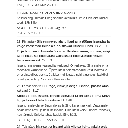
Tn 5,1–7.17–30; 5Ms 26,1–15
1. PAASTUAJA PÜHAPÄEV (INVOCAVIT)
Selleks ongi Jumala Poeg saanud avalikuks, et ta tühistaks kuradi
teod.
1Jh 3,8b
Mt 4,1–11; 1Ms 3,1–19(20–24); Ps 91
Jutlus: Jk 1,12–18
22. Pühapäev
Siis tunnevad alandlikud aina rõõmu Issandas ja
kõige vaesemad inimesed hõiskavad Iisraeli Pühas.
Js 29,19
Te ju teate meie Issanda Jeesuse Kristuse armu, et tema, kuigi
ta oli rikas, sai teie pärast vaeseks, et teie saaksite rikkaks
tema vaesusest.
2Kr 8,9
Issand, me oleme vaesed ja kerjused. Ometi avad Sina meile oma
taevased varandused. Õpeta meid neid varandusi vastu võtma ja
oma eluteel kasutama. Ja luba meil jagada neid varandusi ka kõigi
nendega, kellega Sina meid kokku juhid.
23. Esmaspäev
Kuulutage, kiitke ja öelge: Issand, päästa oma
rahvas!
Jr 31,7
Kiidetud olgu Issand, Iisraeli Jumal, et ta on tulnud oma rahva
ligi ja toonud talle lunastuse.
Lk 1,68
Issand, meie oleme Sinu rahvas ja Sinu karjamaa kari. Vaata meie
peale oma armu ja heldust mööda. Liida meid kokku üheks rahvaks,
kes järgneb Sulle ja tahab kuulda Sinu häält.
Jk 1,1–6(7–11)12.13; 5Ms 27,1–10
24. Teisipäev
Ma tean, et Issand ajab viletsa kohtuasja ja teeb