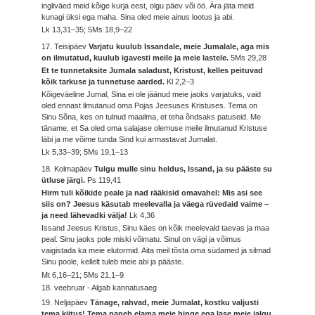
ingliväed meid kõige kurja eest, olgu päev või öö. Ära jäta meid
kunagi üksi ega maha. Sina oled meie ainus lootus ja abi.
Lk 13,31–35; 5Ms 18,9–22
17. Teisipäev
Varjatu kuulub Issandale, meie Jumalale, aga mis
on ilmutatud, kuulub igavesti meile ja meie lastele.
5Ms 29,28
Et te tunnetaksite Jumala saladust, Kristust, kelles peituvad
kõik tarkuse ja tunnetuse aarded.
Kl 2,2–3
Kõigeväeline Jumal, Sina ei ole jäänud meie jaoks varjatuks, vaid
oled ennast ilmutanud oma Pojas Jeesuses Kristuses. Tema on
Sinu Sõna, kes on tulnud maailma, et teha õndsaks patuseid. Me
täname, et Sa oled oma salajase olemuse meile ilmutanud Kristuse
läbi ja me võime tunda Sind kui armastavat Jumalat.
Lk 5,33–39; 5Ms 19,1–13
18. Kolmapäev
Tulgu mulle sinu heldus, Issand, ja su pääste su
ütluse järgi.
Ps 119,41
Hirm tuli kõikide peale ja nad rääkisid omavahel: Mis asi see
siis on? Jeesus käsutab meelevalla ja väega rüvedaid vaime –
ja need lähevadki välja!
Lk 4,36
Issand Jeesus Kristus, Sinu käes on kõik meelevald taevas ja maa
peal. Sinu jaoks pole miski võimatu. Sinul on vägi ja võimus
vaigistada ka meie elutormid. Aita meil tõsta oma südamed ja silmad
Sinu poole, kellelt tuleb meie abi ja pääste.
Mt 6,16–21; 5Ms 21,1–9
18. veebruar - Algab kannatusaeg
19. Neljapäev
Tänage, rahvad, meie Jumalat, kostku valjusti
tema kiitus! Tema paneb elama meie hinge ega lase meie jalgu