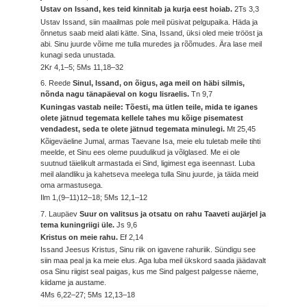
Ustav on Issand, kes teid kinnitab ja kurja eest hoiab.
2Ts 3,3
Ustav Issand, siin maailmas pole meil püsivat pelgupaika. Häda ja
õnnetus saab meid alati kätte. Sina, Issand, üksi oled meie trööst ja
abi. Sinu juurde võime me tulla muredes ja rõõmudes. Ära lase meil
kunagi seda unustada.
2Kr 4,1–5; 5Ms 11,18–32
6. Reede
Sinul, Issand, on õigus, aga meil on häbi silmis,
nõnda nagu tänapäeval on kogu Iisraelis.
Tn 9,7
Kuningas vastab neile: Tõesti, ma ütlen teile, mida te iganes
olete jätnud tegemata kellele tahes mu kõige pisematest
vendadest, seda te olete jätnud tegemata minulegi.
Mt 25,45
Kõigeväeline Jumal, armas Taevane Isa, meie elu tuletab meile tihti
meelde, et Sinu ees oleme puudulikud ja võlglased. Me ei ole
suutnud täielikult armastada ei Sind, ligimest ega iseennast. Luba
meil alandliku ja kahetseva meelega tulla Sinu juurde, ja täida meid
oma armastusega.
Ilm 1,(9–11)12–18; 5Ms 12,1–12
7. Laupäev
Suur on valitsus ja otsatu on rahu Taaveti aujärjel ja
tema kuningriigi üle.
Js 9,6
Kristus on meie rahu.
Ef 2,14
Issand Jeesus Kristus, Sinu riik on igavene rahuriik. Sündigu see
siin maa peal ja ka meie elus. Aga luba meil ükskord saada jäädavalt
osa Sinu riigist seal paigas, kus me Sind palgest palgesse näeme,
kiidame ja austame.
4Ms 6,22–27; 5Ms 12,13–18