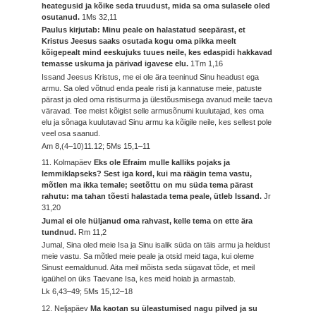
heategusid ja kõike seda truudust, mida sa oma sulasele oled
osutanud.
1Ms 32,11
Paulus kirjutab: Minu peale on halastatud seepärast, et
Kristus Jeesus saaks osutada kogu oma pikka meelt
kõigepealt mind eeskujuks tuues neile, kes edaspidi hakkavad
temasse uskuma ja pärivad igavese elu.
1Tm 1,16
Issand Jeesus Kristus, me ei ole ära teeninud Sinu headust ega
armu. Sa oled võtnud enda peale risti ja kannatuse meie, patuste
pärast ja oled oma ristisurma ja ülestõusmisega avanud meile taeva
väravad. Tee meist kõigist selle armusõnumi kuulutajad, kes oma
elu ja sõnaga kuulutavad Sinu armu ka kõigile neile, kes sellest pole
veel osa saanud.
Am 8,(4–10)11.12; 5Ms 15,1–11
11. Kolmapäev
Eks ole Efraim mulle kalliks pojaks ja
lemmiklapseks? Sest iga kord, kui ma räägin tema vastu,
mõtlen ma ikka temale; seetõttu on mu süda tema pärast
rahutu: ma tahan tõesti halastada tema peale, ütleb Issand.
Jr
31,20
Jumal ei ole hüljanud oma rahvast, kelle tema on ette ära
tundnud.
Rm 11,2
Jumal, Sina oled meie Isa ja Sinu isalik süda on täis armu ja heldust
meie vastu. Sa mõtled meie peale ja otsid meid taga, kui oleme
Sinust eemaldunud. Aita meil mõista seda sügavat tõde, et meil
igaühel on üks Taevane Isa, kes meid hoiab ja armastab.
Lk 6,43–49; 5Ms 15,12–18
12. Neljapäev
Ma kaotan su üleastumised nagu pilved ja su