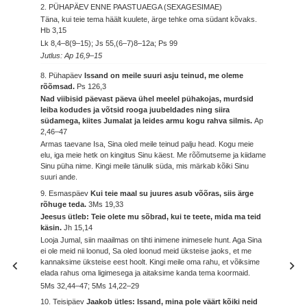
2. PÜHAPÄEV ENNE PAASTUAEGA (SEXAGESIMAE)
Täna, kui teie tema häält kuulete, ärge tehke oma südant kõvaks.
Hb 3,15
Lk 8,4–8(9–15); Js 55,(6–7)8–12a; Ps 99
Jutlus: Ap 16,9–15
8. Pühapäev
Issand on meile suuri asju teinud, me oleme
rõõmsad.
Ps 126,3
Nad viibisid päevast päeva ühel meelel pühakojas, murdsid
leiba kodudes ja võtsid rooga juubeldades ning siira
südamega, kiites Jumalat ja leides armu kogu rahva silmis.
Ap
2,46–47
Armas taevane Isa, Sina oled meile teinud palju head. Kogu meie
elu, iga meie hetk on kingitus Sinu käest. Me rõõmutseme ja kiidame
Sinu püha nime. Kingi meile tänulik süda, mis märkab kõiki Sinu
suuri ande.
9. Esmaspäev
Kui teie maal su juures asub võõras, siis ärge
rõhuge teda.
3Ms 19,33
Jeesus ütleb: Teie olete mu sõbrad, kui te teete, mida ma teid
käsin.
Jh 15,14
Looja Jumal, siin maailmas on tihti inimene inimesele hunt. Aga Sina
ei ole meid nii loonud, Sa oled loonud meid üksteise jaoks, et me
kannaksime üksteise eest hoolt. Kingi meile oma rahu, et võiksime
elada rahus oma ligimesega ja aitaksime kanda tema koormaid.
5Ms 32,44–47; 5Ms 14,22–29
10. Teisipäev
Jaakob ütles: Issand, mina pole väärt kõiki neid