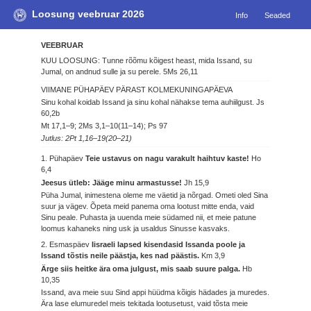
Loosung veebruar 2026
Info
Seaded
VEEBRUAR
KUU LOOSUNG: Tunne rõõmu kõigest heast, mida Issand, su
Jumal, on andnud sulle ja su perele.
5Ms 26,11
VIIMANE PÜHAPÄEV PÄRAST KOLMEKUNINGAPÄEVA
Sinu kohal koidab Issand ja sinu kohal nähakse tema auhiilgust.
Js
60,2b
Mt 17,1–9; 2Ms 3,1–10(11–14); Ps 97
Jutlus: 2Pt 1,16–19(20–21)
1. Pühapäev
Teie ustavus on nagu varakult haihtuv kaste!
Ho
6,4
Jeesus ütleb: Jääge minu armastusse!
Jh 15,9
Püha Jumal, inimestena oleme me väetid ja nõrgad. Ometi oled Sina
suur ja vägev. Õpeta meid panema oma lootust mitte enda, vaid
Sinu peale. Puhasta ja uuenda meie südamed nii, et meie patune
loomus kahaneks ning usk ja usaldus Sinusse kasvaks.
2. Esmaspäev
Iisraeli lapsed kisendasid Issanda poole ja
Issand tõstis neile päästja, kes nad päästis.
Km 3,9
Ärge siis heitke ära oma julgust, mis saab suure palga.
Hb
10,35
Issand, ava meie suu Sind appi hüüdma kõigis hädades ja muredes.
Ära lase elumuredel meis tekitada lootusetust, vaid tõsta meie