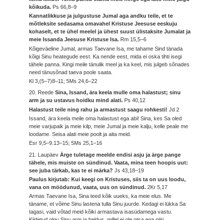
kõikuda.
Ps 66,8–9
Kannatlikkuse ja julgustuse Jumal aga andku teile, et te
mõtleksite sedasama omavahel Kristuse Jeesuse eeskuju
kohaselt, et te ühel meelel ja ühest suust ülistaksite Jumalat ja
meie Issanda Jeesuse Kristuse Isa.
Rm 15,5–6
Kõigeväeline Jumal, armas Taevane Isa, me tahame Sind tänada
kõigi Sinu heategude eest. Ka nende eest, mida ei oska tihti isegi
tähele panna. Kingi meile tänulik meel ja ka keel, mis julgeb sõnades
need tänusõnad taeva poole saata.
Kl 3,(5–7)8–11; 5Ms 24,6–22
20. Reede
Sina, Issand, ära keela mulle oma halastust; sinu
arm ja su ustavus hoidku mind alati.
Ps 40,12
Halastust teile ning rahu ja armastust saagu rohkesti!
Jd 2
Issand, ära keela meile oma halastust ega abi! Sina, kes Sa oled
meie varjupaik ja meie kilp, meie Jumal ja meie kalju, kelle peale me
loodame. Seisa alati meie poolt ja aita meid.
Esr 9,5–9.13–15; 5Ms 25,1–16
21. Laupäev
Ärge tuletage meelde endisi asju ja ärge pange
tähele, mis muiste on sündinud. Vaata, mina teen hoopis uut:
see juba tärkab, kas te ei märka?
Js 43,18–19
Paulus kirjutab: Kui keegi on Kristuses, siis ta on uus loodu,
vana on möödunud, vaata, uus on sündinud.
2Kr 5,17
Armas Taevane Isa, Sina teed kõik uueks, ka meie elus. Me
täname, et võime Sinu lastena tulla Sinu juurde. Kedagi ei lükka Sa
tagasi, vaid võtad meid kõiki armastava isasüdamega vastu.
Kiidetud olgu Sinu arm ja heldus, millel ei ole otsa ega piiri.