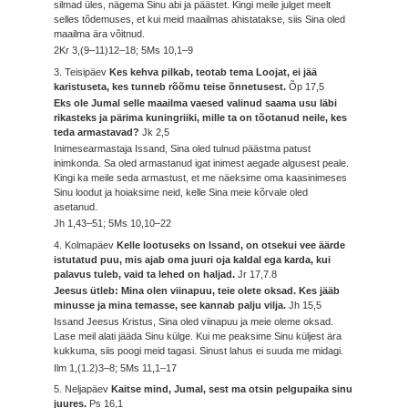
silmad üles, nägema Sinu abi ja päästet. Kingi meile julget meelt
selles tõdemuses, et kui meid maailmas ahistatakse, siis Sina oled
maailma ära võitnud.
2Kr 3,(9–11)12–18; 5Ms 10,1–9
3. Teisipäev
Kes kehva pilkab, teotab tema Loojat, ei jää
karistuseta, kes tunneb rõõmu teise õnnetusest.
Õp 17,5
Eks ole Jumal selle maailma vaesed valinud saama usu läbi
rikasteks ja pärima kuningriiki, mille ta on tõotanud neile, kes
teda armastavad?
Jk 2,5
Inimesearmastaja Issand, Sina oled tulnud päästma patust
inimkonda. Sa oled armastanud igat inimest aegade algusest peale.
Kingi ka meile seda armastust, et me näeksime oma kaasinimeses
Sinu loodut ja hoiaksime neid, kelle Sina meie kõrvale oled
asetanud.
Jh 1,43–51; 5Ms 10,10–22
4. Kolmapäev
Kelle lootuseks on Issand, on otsekui vee äärde
istutatud puu, mis ajab oma juuri oja kaldal ega karda, kui
palavus tuleb, vaid ta lehed on haljad.
Jr 17,7.8
Jeesus ütleb: Mina olen viinapuu, teie olete oksad. Kes jääb
minusse ja mina temasse, see kannab palju vilja.
Jh 15,5
Issand Jeesus Kristus, Sina oled viinapuu ja meie oleme oksad.
Lase meil alati jääda Sinu külge. Kui me peaksime Sinu küljest ära
kukkuma, siis poogi meid tagasi. Sinust lahus ei suuda me midagi.
Ilm 1,(1.2)3–8; 5Ms 11,1–17
5. Neljapäev
Kaitse mind, Jumal, sest ma otsin pelgupaika sinu
juures.
Ps 16,1