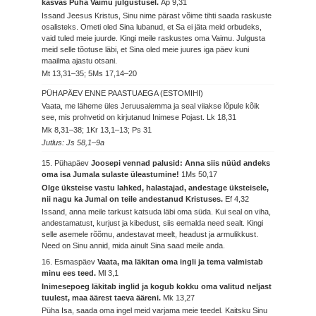
kasvas Püha Vaimu julgustusel.
Ap 9,31
Issand Jeesus Kristus, Sinu nime pärast võime tihti saada raskuste
osalisteks. Ometi oled Sina lubanud, et Sa ei jäta meid orbudeks,
vaid tuled meie juurde. Kingi meile raskustes oma Vaimu. Julgusta
meid selle tõotuse läbi, et Sina oled meie juures iga päev kuni
maailma ajastu otsani.
Mt 13,31–35; 5Ms 17,14–20
PÜHAPÄEV ENNE PAASTUAEGA (ESTOMIHI)
Vaata, me läheme üles Jeruusalemma ja seal viiakse lõpule kõik
see, mis prohvetid on kirjutanud Inimese Pojast.
Lk 18,31
Mk 8,31–38; 1Kr 13,1–13; Ps 31
Jutlus: Js 58,1–9a
15. Pühapäev
Joosepi vennad palusid: Anna siis nüüd andeks
oma isa Jumala sulaste üleastumine!
1Ms 50,17
Olge üksteise vastu lahked, halastajad, andestage üksteisele,
nii nagu ka Jumal on teile andestanud Kristuses.
Ef 4,32
Issand, anna meile tarkust katsuda läbi oma süda. Kui seal on viha,
andestamatust, kurjust ja kibedust, siis eemalda need sealt. Kingi
selle asemele rõõmu, andestavat meelt, headust ja armulikkust.
Need on Sinu annid, mida ainult Sina saad meile anda.
16. Esmaspäev
Vaata, ma läkitan oma ingli ja tema valmistab
minu ees teed.
Ml 3,1
Inimesepoeg läkitab inglid ja kogub kokku oma valitud neljast
tuulest, maa äärest taeva ääreni.
Mk 13,27
Püha Isa, saada oma ingel meid varjama meie teedel. Kaitsku Sinu