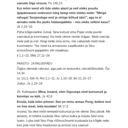
vaesele õige otsuse.
Ps 140,13
Kui mõni vend või õde oleks alasti ja neil oleks puudu
igapäevasest toidusest ning keegi teist ütleks neile: "Minge
rahuga! Soojendage end ja sööge kõhud täis!", aga te ei
annaks neile ihu jaoks hädavajalikku – mis oleks sellest kasu?
Jk 2,15–16
Püha kõigeväeline Jumal, Sina kutsud oma Pojas enda juurde
vaevatud ja koormatud. Ka meie oleme nende hulgas. Meid vaevab
meie patt ja süü. Kingi meile oma armu, mis vabastab meid meie
koormatest. Tee meid ka armastuse saadikuteks ja Sinu
armusõnumi jagajateks siin maailmas.
Ii 1,1–22; 5Ms 27,11–26
PAASTU- JA PALVEPÄEV
Õiglus ülendab rahvast, aga patt on teotuseks rahvahõimudele.
Õp
14,34
Lk 13,(1–5)6–9; Rm 2,1–11; Js 1,10–18; Ilm 21,15–27
Jutlus: Js 1,10–18
25. Kolmapäev
Mina, Issand, olen õigusega sind kutsunud ja
kinnitan su kätt.
Js 42,6
Ennäe, hääl ütles pilvest: See on minu armas Poeg, kellest mul
on hea meel, teda kuulake!
Mt 17,5
Issand, Sa oled meid nimepidi kutsunud ja me oleme Sinu päralt. Me
täname, et tohime kuuluda Sinu rahva hulka ja hüüda Sind oma
Isaks. Luba meil Sinu Poja rõõmusõnumit kuulutada ka kõigile neile,
kes pole veel Sinu headusest ja armust osa saanud.