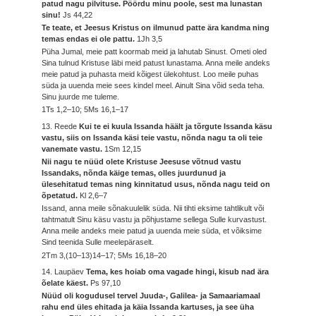
patud nagu pilvituse. Pöördu minu poole, sest ma lunastan
sinu!
Js 44,22
Te teate, et Jeesus Kristus on ilmunud patte ära kandma ning
temas endas ei ole pattu.
1Jh 3,5
Püha Jumal, meie patt koormab meid ja lahutab Sinust. Ometi oled
Sina tulnud Kristuse läbi meid patust lunastama. Anna meile andeks
meie patud ja puhasta meid kõigest ülekohtust. Loo meile puhas
süda ja uuenda meie sees kindel meel. Ainult Sina võid seda teha.
Sinu juurde me tuleme.
1Ts 1,2–10; 5Ms 16,1–17
13. Reede
Kui te ei kuula Issanda häält ja tõrgute Issanda käsu
vastu, siis on Issanda käsi teie vastu, nõnda nagu ta oli teie
vanemate vastu.
1Sm 12,15
Nii nagu te nüüd olete Kristuse Jeesuse võtnud vastu
Issandaks, nõnda käige temas, olles juurdunud ja
ülesehitatud temas ning kinnitatud usus, nõnda nagu teid on
õpetatud.
Kl 2,6–7
Issand, anna meile sõnakuulelik süda. Nii tihti eksime tahtlikult või
tahtmatult Sinu käsu vastu ja põhjustame sellega Sulle kurvastust.
Anna meile andeks meie patud ja uuenda meie süda, et võiksime
Sind teenida Sulle meelepäraselt.
2Tm 3,(10–13)14–17; 5Ms 16,18–20
14. Laupäev
Tema, kes hoiab oma vagade hingi, kisub nad ära
õelate käest.
Ps 97,10
Nüüd oli kogudusel tervel Juuda-, Galilea- ja Samaariamaal
rahu end üles ehitada ja käia Issanda kartuses, ja see üha