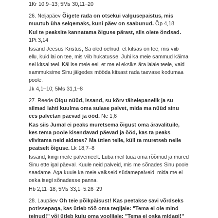
1Kr 10,9–13; 5Ms 30,11–20
26. Neljapäev
Õigete rada on otsekui valgusepaistus, mis
muutub üha selgemaks, kuni päev on saabunud.
Õp 4,18
Kui te peaksite kannatama õiguse pärast, siis olete õndsad.
1Pt 3,14
Issand Jeesus Kristus, Sa oled öelnud, et kitsas on tee, mis viib
ellu, kuid lai on tee, mis viib hukatusse. Juhi ka meie sammud käima
sel kitsal teel. Käi ise meie eel, et me ei eksiks ära laiale teele, vaid
sammuksime Sinu jälgedes mööda kitsast rada taevase kodumaa
poole.
Jk 4,1–10; 5Ms 31,1–8
27. Reede
Olgu nüüd, Issand, su kõrv tähelepanelik ja su
silmad lahti kuulma oma sulase palvet, mida ma nüüd sinu
ees palvetan päevad ja ööd.
Ne 1,6
Kas siis Jumal ei peaks muretsema õigust oma äravalituile,
kes tema poole kisendavad päevad ja ööd, kas ta peaks
viivitama neid aidates? Ma ütlen teile, küll ta muretseb neile
peatselt õiguse.
Lk 18,7–8
Issand, kingi meile palvemeelt. Luba meil tuua oma rõõmud ja mured
Sinu ette igal päeval. Kuule neid palveid, mis me sõnades Sinu poole
saadame. Aga kuule ka meie vaikseid südamepalveid, mida me ei
oska isegi sõnadesse panna.
Hb 2,11–18; 5Ms 33,1–5.26–29
28. Laupäev
Oh teie põikpäisust! Kas peetakse savi võrdseks
potissepaga, kas ütleb töö oma tegijale: "Tema ei ole mind
teinud!" või ütleb kuju oma voolijale: "Tema ei oska midagi!"