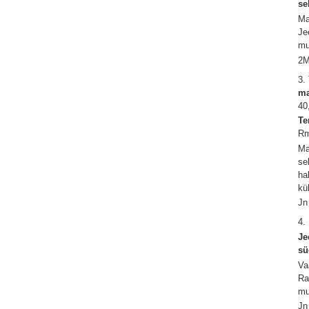
se
Ma
Je
mu
2M
3.
ma
40
Te
Rm
Ma
se
ha
kü
Jn
4.
Je
sü
Va
Ra
mu
Jn