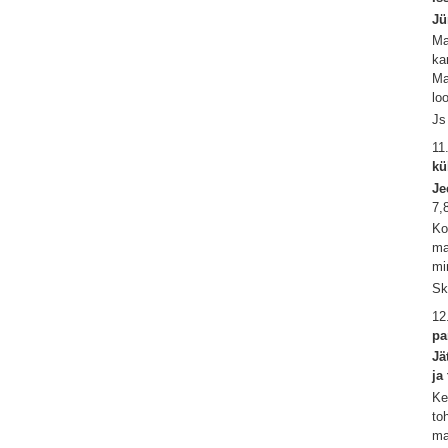
Jü
Ma
ka
Ma
lo
Js
11
kü
Je
7,
Ko
ma
mi
Sk
12
pa
Jä
ja
Ke
to
ma