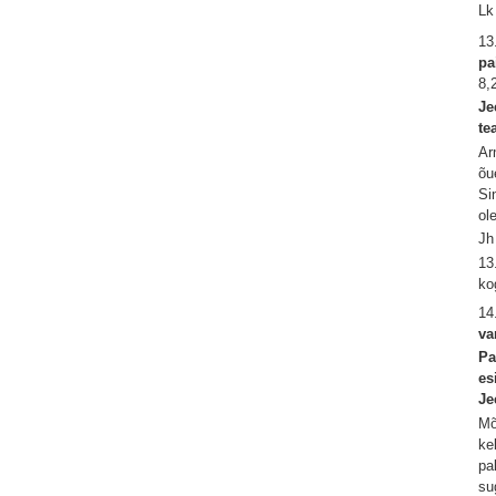
Lk
13
pa
8,
Je
te
Ar
õu
Si
ol
Jh
13
ko
14
va
Pa
es
Je
Mõ
ke
pa
su