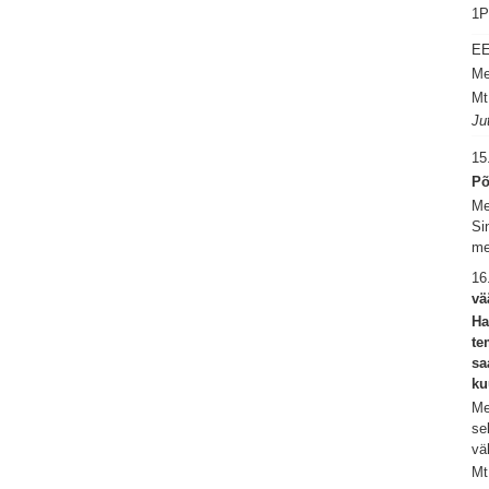
1P
E
Me
Mt
Ju
15
Põ
Me
Si
me
16
vä
Ha
te
sa
ku
Me
se
vä
Mt