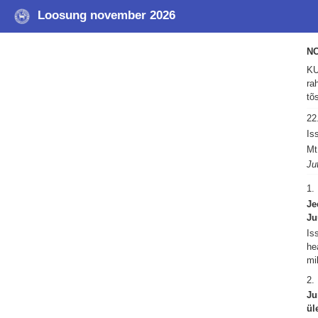
Loosung november 2026
N
KU
ra
tõ
2
Is
Mt
Ju
1.
Je
Ju
Is
he
mi
2.
Ju
ül