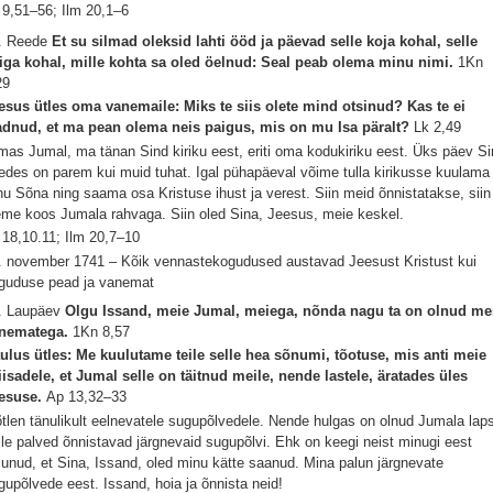
 9,51–56; Ilm 20,1–6
. Reede
Et su silmad oleksid lahti ööd ja päevad selle koja kohal, selle
iga kohal, mille kohta sa oled öelnud: Seal peab olema minu nimi.
1Kn
29
esus ütles oma vanemaile: Miks te siis olete mind otsinud? Kas te ei
adnud, et ma pean olema neis paigus, mis on mu Isa päralt?
Lk 2,49
mas Jumal, ma tänan Sind kiriku eest, eriti oma kodukiriku eest. Üks päev S
edes on parem kui muid tuhat. Igal pühapäeval võime tulla kirikusse kuulama
nu Sõna ning saama osa Kristuse ihust ja verest. Siin meid õnnistatakse, siin
eme koos Jumala rahvaga. Siin oled Sina, Jeesus, meie keskel.
 18,10.11; Ilm 20,7–10
. november 1741 – Kõik vennastekogudused austavad Jeesust Kristust kui
guduse pead ja vanemat
. Laupäev
Olgu Issand, meie Jumal, meiega, nõnda nagu ta on olnud me
nematega.
1Kn 8,57
ulus ütles: Me kuulutame teile selle hea sõnumi, tõotuse, mis anti meie
iisadele, et Jumal selle on täitnud meile, nende lastele, äratades üles
esuse.
Ap 13,32–33
tlen tänulikult eelnevatele sugupõlvedele. Nende hulgas on olnud Jumala laps
lle palved õnnistavad järgnevaid sugupõlvi. Ehk on keegi neist minugi eest
lunud, et Sina, Issand, oled minu kätte saanud. Mina palun järgnevate
gupõlvede eest. Issand, hoia ja õnnista neid!