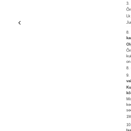
3.
Õn
Lk
Ju
8.
ka
Ol
Õn
ku
on
8.
9.
va
Ku
kõ
Mi
ke
se
1M
10
Is