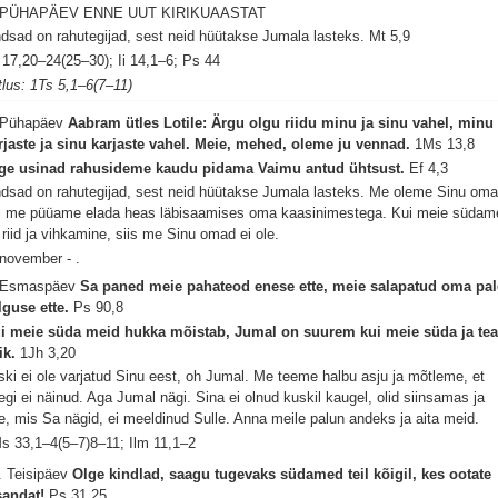
 PÜHAPÄEV ENNE UUT KIRIKUAASTAT
dsad on rahutegijad, sest neid hüütakse Jumala lasteks.
Mt 5,9
 17,20–24(25–30); Ii 14,1–6; Ps 44
tlus: 1Ts 5,1–6(7–11)
 Pühapäev
Aabram ütles Lotile: Ärgu olgu riidu minu ja sinu vahel, minu
rjaste ja sinu karjaste vahel. Meie, mehed, oleme ju vennad.
1Ms 13,8
ge usinad rahusideme kaudu pidama Vaimu antud ühtsust.
Ef 4,3
dsad on rahutegijad, sest neid hüütakse Jumala lasteks. Me oleme Sinu oma
i me püüame elada heas läbisaamises oma kaasinimestega. Kui meie südam
 riid ja vihkamine, siis me Sinu omad ei ole.
 november - .
 Esmaspäev
Sa paned meie pahateod enese ette, meie salapatud oma pa
lguse ette.
Ps 90,8
i meie süda meid hukka mõistab, Jumal on suurem kui meie süda ja te
ik.
1Jh 3,20
ski ei ole varjatud Sinu eest, oh Jumal. Me teeme halbu asju ja mõtleme, et
egi ei näinud. Aga Jumal nägi. Sina ei olnud kuskil kaugel, olid siinsamas ja
e, mis Sa nägid, ei meeldinud Sulle. Anna meile palun andeks ja aita meid.
s 33,1–4(5–7)8–11; Ilm 11,1–2
. Teisipäev
Olge kindlad, saagu tugevaks südamed teil kõigil, kes ootate
sandat!
Ps 31,25