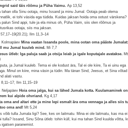
ngrid said täis rõõmu ja Püha Vaimu.
Ap 13,52
 tahan olla Sinu ootaja, minu Issand ja minu Jumal. Ootaja peab olema
nnatlik, ei tohi väsida ega tüdida. Kuidas jaksan hoida oma ootust värskena?
 palun Sind appi, tule ja ela minus oh, Püha Vaim, siis olen rõõmus ja
otusrikas ootaja, siis ma jaksan.
 57,17–19(20.21); Ilm 11,3–14
. Kolmapäev
Mina vaatan Issanda poole, mina ootan oma pääste Jumalat
ll mu Jumal kuuleb mind.
Mi 7,7
esus ütleb: Iga paluja saab ja otsija leiab ja igale koputajale avatakse.
M
8
puta, ja Jumal kuuleb. Tema ei ole kodust ära, Tal ei ole kiire, Ta ei uinu ega
ga. Minul on kiire, mina väsin ja tüdin. Ma tänan Sind, Jeesus, et Sina võtad
nd alati vastu.
 8,11–17; Ilm 11,15–19
. Neljapäev
Hoia oma jalga, kui sa lähed Jumala kotta. Kuulamaminek on
rem kui alpide ohvriand.
Kg 4,17
ta oma and altari ette ja mine lepi esmalt ära oma vennaga ja alles siis t
 too oma and!
Mt 5,24
s võib tulla Jumala ligi? See, kes on laitmatu. Mina ei ole laitmatu, kas ma ei
hi tulla? Issand, Sinu Sõna ütleb: tohin küll, kui ma tahan Sind kuulda võtta, k
 igatsen paranemist.