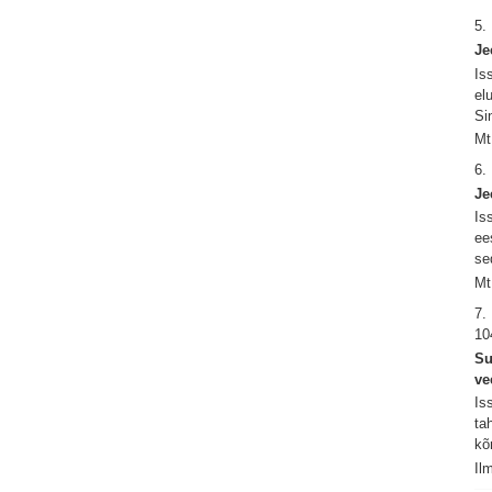
5.
Je
Is
el
Si
Mt
6.
Je
Is
ee
se
Mt
7.
10
Su
ve
Is
ta
kõ
Il