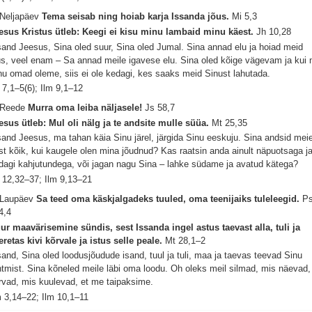
 Neljapäev
Tema seisab ning hoiab karja Issanda jõus.
Mi 5,3
esus Kristus ütleb: Keegi ei kisu minu lambaid minu käest.
Jh 10,28
sand Jeesus, Sina oled suur, Sina oled Jumal. Sina annad elu ja hoiad meid
us, veel enam – Sa annad meile igavese elu. Sina oled kõige vägevam ja kui
nu omad oleme, siis ei ole kedagi, kes saaks meid Sinust lahutada.
 7,1–5(6); Ilm 9,1–12
 Reede
Murra oma leiba näljasele!
Js 58,7
esus ütleb: Mul oli nälg ja te andsite mulle süüa.
Mt 25,35
sand Jeesus, ma tahan käia Sinu järel, järgida Sinu eeskuju. Sina andsid mei
st kõik, kui kaugele olen mina jõudnud? Kas raatsin anda ainult näpuotsaga j
dagi kahjutundega, või jagan nagu Sina – lahke südame ja avatud kätega?
 12,32–37; Ilm 9,13–21
 Laupäev
Sa teed oma käskjalgadeks tuuled, oma teenijaiks tuleleegid.
P
4,4
ur maavärisemine sündis, sest Issanda ingel astus taevast alla, tuli ja
eretas kivi kõrvale ja istus selle peale.
Mt 28,1–2
sand, Sina oled loodusjõudude isand, tuul ja tuli, maa ja taevas teevad Sinu
htmist. Sina kõneled meile läbi oma loodu. Oh oleks meil silmad, mis näevad,
rvad, mis kuulevad, et me taipaksime.
m 3,14–22; Ilm 10,1–11