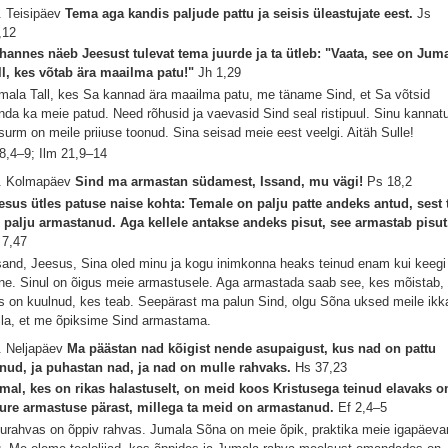
. Teisipäev
Tema aga kandis paljude pattu ja seisis üleastujate eest.
Js
,12
hannes näeb Jeesust tulevat tema juurde ja ta ütleb: "Vaata, see on Jum
ll, kes võtab ära maailma patu!"
Jh 1,29
mala Tall, kes Sa kannad ära maailma patu, me täname Sind, et Sa võtsid
nda ka meie patud. Need rõhusid ja vaevasid Sind seal ristipuul. Sinu kannat
 surm on meile priiuse toonud. Sina seisad meie eest veelgi. Aitäh Sulle!
 8,4–9; Ilm 21,9–14
. Kolmapäev
Sind ma armastan südamest, Issand, mu vägi!
Ps 18,2
esus ütles patuse naise kohta: Temale on palju patte andeks antud, sest 
 palju armastanud. Aga kellele antakse andeks pisut, see armastab pisut
 7,47
sand, Jeesus, Sina oled minu ja kogu inimkonna heaks teinud enam kui keegi
ine. Sinul on õigus meie armastusele. Aga armastada saab see, kes mõistab,
s on kuulnud, kes teab. Seepärast ma palun Sind, olgu Sõna uksed meile ikk
lla, et me õpiksime Sind armastama.
. Neljapäev
Ma päästan nad kõigist nende asupaigust, kus nad on pattu
inud, ja puhastan nad, ja nad on mulle rahvaks.
Hs 37,23
mal, kes on rikas halastuselt, on meid koos Kristusega teinud elavaks 
ure armastuse pärast, millega ta meid on armastanud.
Ef 2,4–5
urahvas on õppiv rahvas. Jumala Sõna on meie õpik, praktika meie igapäeva