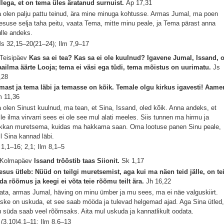
llega, et on tema üles äratanud surnuist.
Ap 17,31
 olen palju pattu teinud, ära mine minuga kohtusse. Armas Jumal, ma poen
esuse selja taha peitu, vaata Tema, mitte minu peale, ja Tema pärast anna
lle andeks.
s 32,15–20(21–24); Ilm 7,9–17
 Teisipäev
Kas sa ei tea? Kas sa ei ole kuulnud? Igavene Jumal, Issand, 
ailma äärte Looja; tema ei väsi ega tüdi, tema mõistus on uurimatu.
Js
,28
mast ja tema läbi ja temasse on kõik. Temale olgu kirkus igavesti! Aame
 11,36
 olen Sinust kuulnud, ma tean, et Sina, Issand, oled kõik. Anna andeks, et
lle ilma virvarri sees ei ole see mul alati meeles. Siis tunnen ma hirmu ja
kkan muretsema, kuidas ma hakkama saan. Oma lootuse panen Sinu peale,
ll Sina kannad läbi.
 1,1–16; 2,1; Ilm 8,1–5
 Kolmapäev
Issand trööstib taas Siionit.
Sk 1,17
esus ütleb: Nüüd on teilgi muretsemist, aga kui ma näen teid jälle, on te
da rõõmus ja keegi ei võta teie rõõmu teilt ära.
Jh 16,22
ata, armas Jumal, häving on minu ümber ja mu sees, ma ei näe valguskiirt.
ske on uskuda, et see saab mööda ja tulevad helgemad ajad. Aga Sina ütled,
 süda saab veel rõõmsaks. Aita mul uskuda ja kannatlikult oodata.
 (3,10)4,1–11; Ilm 8,6–13