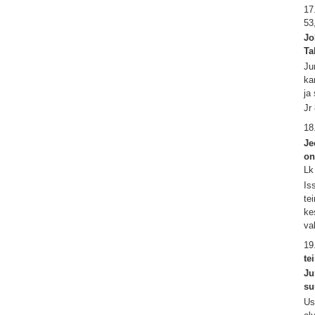
17
53
Jo
Ta
Ju
ka
ja
Jr
18
Je
on
Lk
Is
te
ke
va
19
te
Ju
su
Us