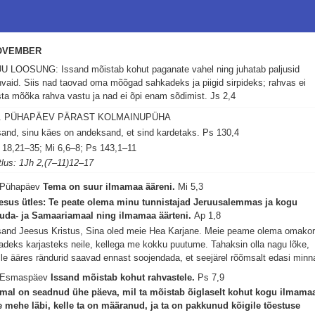
OVEMBER
U LOOSUNG: Issand mõistab kohut paganate vahel ning juhatab paljusid
hvaid. Siis nad taovad oma mõõgad sahkadeks ja piigid sirpideks; rahvas ei
sta mõõka rahva vastu ja nad ei õpi enam sõdimist.
Js 2,4
2. PÜHAPÄEV PÄRAST KOLMAINUPÜHA
sand, sinu käes on andeksand, et sind kardetaks.
Ps 130,4
 18,21–35; Mi 6,6–8; Ps 143,1–11
tlus: 1Jh 2,(7–11)12–17
 Pühapäev
Tema on suur ilmamaa ääreni.
Mi 5,3
esus ütles: Te peate olema minu tunnistajad Jeruusalemmas ja kogu
uda- ja Samaariamaal ning ilmamaa äärteni.
Ap 1,8
sand Jeesus Kristus, Sina oled meie Hea Karjane. Meie peame olema omako
adeks karjasteks neile, kellega me kokku puutume. Tahaksin olla nagu lõke,
lle ääres rändurid saavad ennast soojendada, et seejärel rõõmsalt edasi minn
 Esmaspäev
Issand mõistab kohut rahvastele.
Ps 7,9
mal on seadnud ühe päeva, mil ta mõistab õiglaselt kohut kogu ilmama
e mehe läbi, kelle ta on määranud, ja ta on pakkunud kõigile tõestuse