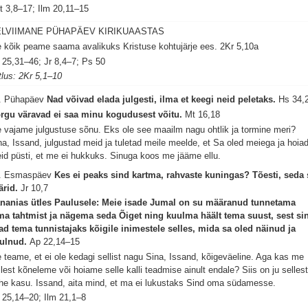
t 3,8–17; Ilm 20,11–15
ELVIIMANE PÜHAPÄEV KIRIKUAASTAS
 kõik peame saama avalikuks Kristuse kohtujärje ees.
2Kr 5,10a
 25,31–46; Jr 8,4–7; Ps 50
tlus: 2Kr 5,1–10
. Pühapäev
Nad võivad elada julgesti, ilma et keegi neid peletaks.
Hs 34,
rgu väravad ei saa minu kogudusest võitu.
Mt 16,18
 vajame julgustuse sõnu. Eks ole see maailm nagu ohtlik ja tormine meri?
na, Issand, julgustad meid ja tuletad meile meelde, et Sa oled meiega ja hoia
id püsti, et me ei hukkuks. Sinuga koos me jääme ellu.
. Esmaspäev
Kes ei peaks sind kartma, rahvaste kuningas? Tõesti, seda 
ärid.
Jr 10,7
nanias ütles Paulusele: Meie isade Jumal on su määranud tunnetama
ma tahtmist ja nägema seda Õiget ning kuulma häält tema suust, sest si
ad tema tunnistajaks kõigile inimestele selles, mida sa oled näinud ja
ulnud.
Ap 22,14–15
 teame, et ei ole kedagi sellist nagu Sina, Issand, kõigeväeline. Aga kas me
llest kõneleme või hoiame selle kalli teadmise ainult endale? Siis on ju selles
he kasu. Issand, aita mind, et ma ei lukustaks Sind oma südamesse.
 25,14–20; Ilm 21,1–8