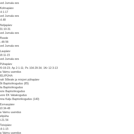
sed Jumala ees
 Kolmapäev
 4:1-17
sed Jumala ees
14.48
 Neljapäev
31:10-31
sed Jumala ees
 Reede
1:46-56
sed Jumala ees
 Laupäev
16:11-15
sed Jumala ees
 Pühapäev
20:19-23; Ap 2:1-11; Ps 104:29-34; 1Kr 12:3-13
a Vaimu uuendus
NELIPÜHA
ralt Sõbrale ja misjoni pühapäev
iõli Baptistikogudus (85)
ula Baptistikogudus
ste Baptistikogudus
ivere EK Vabakogudus
linna Kalju Baptistikogudus (140)
 Esmaspäev
10:34-48
a Vaimu uuendus
nelipüha
6-21.54
 Teisipäev
16:1-15
a Vaimu uuendus