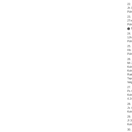
22.
Jh 
Püh
23.
2Tm
Püh
24.
1Jh
Püh
25.
Hb 
Püh
26.
Mt 
Kol
Kol
Rak
Tap
Val
27.
Ps 
Kol
4.2
28.
Js 
Kol
29.
Jl 3
Kol
30.