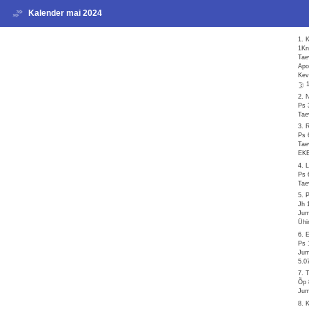
Kalender mai 2024
1. 
1Kn
Tae
Apo
Kev
2. 
Ps 
Tae
3. 
Ps 
Tae
EKB
4. 
Ps 
Tae
5. 
Jh 
Jum
Ühi
6. 
Ps 
Jum
5.0
7. 
Õp 
Jum
8. 