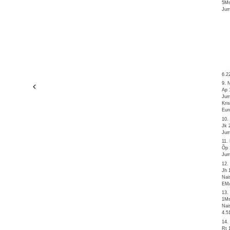
5Ms
Jum
6.2
9. 
Ap 
Jum
Kri
Eur
10.
Jk 
Jum
11.
Õp 
Jum
12.
Jh 
Nai
EM
13.
1Ms
Nai
4.5
14.
Rt 