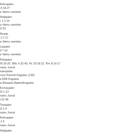
 Kolmapäev
15:18-27
a Vaimu uuendus
 Neljapäev
 1:1-14
a Vaimu uuendus
16.53
 Reede
 2:7-17
a Vaimu uuendus
 Laupäev
3:7-14
a Vaimu uuendus
 Pühapäev
28:16-20; 5Ms 4:32-40; Ps 33:18-22; Rm 8:14-17
mainu Jumal
mainupüha
vere Karmeli Kogudus (130)
a EKB Kogudus
ga Betaania Baptistikogudus
 Esmaspäev
62:1-13
mainu Jumal
4-22.08
 Teisipäev
42:1-9
mainu Jumal
 Kolmapäev
:1-5
mainu Jumal
 Neljapäev