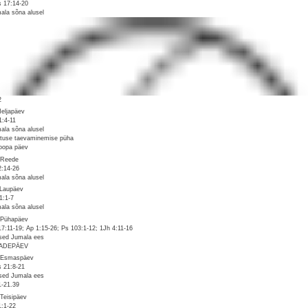
 17:14-20
ala sõna alusel
2
Neljapäev
1:4-11
ala sõna alusel
stuse taevaminemise püha
oopa päev
 Reede
2:14-26
ala sõna alusel
 Laupäev
1:1-7
ala sõna alusel
 Pühapäev
17:11-19; Ap 1:15-26; Ps 103:1-12; 1Jh 4:11-16
sed Jumala ees
ADEPÄEV
 Esmaspäev
 21:8-21
sed Jumala ees
1-21.39
 Teisipäev
1:1-22