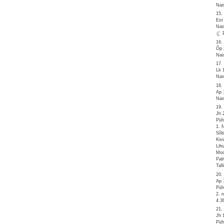
Nai
15.
Est
Nai
16.
Õp 
Nai
17.
Lk 
Nai
18.
Ap 
Nai
19.
Jh 
Püh
1. 
Sõb
Kiv
Lih
Moo
Pal
Tal
20.
Ap 
Püh
2. 
4.3
21.
Jh 
Püh