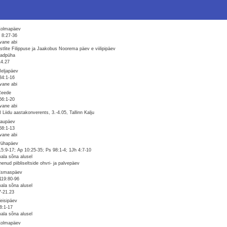
Kolmapäev
 8:27-36
vane abi
stlite Filippuse ja Jaakobus Noorema päev e viilipipäev
adpüha
14.27
Neljapäev
34:1-16
vane abi
Reede
66:1-20
vane abi
 Liidu aastakonverents, 3.-4.05, Tallinn Kalju
Laupäev
68:1-13
vane abi
Pühapäev
15:9-17; Ap 10:25-35; Ps 98:1-4; 1Jh 4:7-10
ala sõna alusel
nenud piibliseltside ohvri- ja palvepäev
Esmaspäev
119:80-96
ala sõna alusel
7-21.23
Teisipäev
8:1-17
ala sõna alusel
Kolmapäev