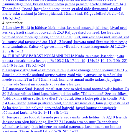
Kummardage teda, kes on teinud taeva ja maa ja mere ja vete allikad!
Ilm 14,7
Tänan Sind, Issand, kogu loodu eest, tänan, et oled tõde ilmutanud, et oled
mulle usku andnud ja üleval pidanud. Tänan Sind, Kõigeväeline!
Jk 2,5–13;
1Jh 5,13–21
4. september - .
5. Laupäev
Ei jää ju häbisse ükski neist, kes sind ootavad; häbisse jäävad need,
kes kerglaselt sinust loobuvad.
Ps 25,3
Kaljupealsed on need, kes kuuldes
võtavad sõna rõõmuga vastu, ent neil ei ole juurt, üürikest aega nad usuvad, ent
kiusatuse ajal taganevad ära.
Lk 8,13
Issand, kasvata mind Sinu usaldamises ja
Sinu tundmises. Kaitse kõige eest, mis viib mind Sinust kaugemale.
Jd 1.2.20–
25; 2Jh 1–13
14. PÜHAPÄEV PÄRAST KOLMAINUPÜHA
Kiida, mu hing, Issandat, ja ära
unusta ainsatki tema heategu.
Ps 103,2
Lk 17,11–19; 1Ms 28,10–19a(19b–22);
Ps 146
Jutlus: 1Ts 5,14–24
6. Pühapäev
Ärge kartke inimeste laimu ja ärge ehmuge nende sõimust!
Js 51,7
Jumal ei ole meile andnud arguse vaimu, vaid väe ja armastuse ja mõistliku
meele vaimu.
2Tm 1,7
Tänan Sind, Issand, et annad mulle tarkust ja julgust
tunnistada Sinust nii sõprade kui vastaste hulgas.
7. Esmaspäev
Sind, Issand, ma ülistan, sest sa oled mind toonud välja hädast.
Ps
30,2
Jeesus võttes kinni lapse käest ja ütles talle: "Talita kuum!" See on tõlkes:
"Tüdruk, ma ütlen sulle, ärka üles!" Ja tüdruk tõusis kohe püsti ja kõndis.
Mk
5,41–42
Issand, tänan ja ülistan Sind, et oled seesama eile, täna ja igavesti. Ja et
Sa ka täna kuuled palveid, tervendad haigeid, jagad lootust ahastajatele,
rõõmustad kurbi.
5Ms 26,1–11; 3Jh 1–15
8. Teisipäev
Kes loodab Issanda peale, seda ümbritseb heldus.
Ps 32,10
Issanda
Jeesuse arm olgu kõikidega.
Ilm 22,21
Issanda arm on suur, Ta annab uue
võimaluse ka seal, kus inimene on punkti panemas, kus inimene on lootust
kaotamas. Tänan, Issand!
Gl 5,22–26; Sf 1,1–13