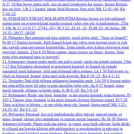
Js 57,16
Kui keegi pattu teeb, siis on meil eestkostja Isa juures, Jeesus Kristus,
kes on õige.
1Jh 2,1
Issand, tänan Sind Kristuse Vere eest!
Mk 12,41–44; Kg
3,16–22
16. PÜHAPÄEV PÄRAST KOLMAINUPÜHA
Kristus Jeesus on kõrvaldanud
surma ning on evangeeliumi kaudu toonud valge ette elu ja kadumatuse.
2Tm
1,10b
Jh 11,1(2)3.17–27(41–45); Nl 3,22–26.31–32; Ps 68,25–36
Jutlus: Hb
10,35–36(37–38)39
20. Pühapäev
Kes armastavad sinu päästet, need öelgu alati: "Suur on Issand!"
Ps 40,17
Paulus kirjutab: Küll Issand kisub mu välja igast kurjast teost ja viib
mu varjule oma taevasesse kuningriiki. Tema päralt olgu kirkus igavesest ajast
igavesti! Aamen.
2Tm 4,18
Minu pääste, minu lootus on Sinus, Jeesus. Sinu
nimi olgu austatud täna ja igavesti!
21. Esmaspäev
Issand andis mulle mu palve peale, mida ma temalt palusin.
1Sm
1,27
Kui Eliisabeti üleaedsed ja sugulased kuulsid, et Issand oli temale
osutanud suurt halastust, olid nad rõõmsad ühes temaga.
Lk 1,58
Palvevägi ja -
jõud on lõputud. Issand, luba meil seda kogeda.
Rm 6,19–23; Kg 4,1–12
22. Teisipäev
Nad tõid rõõmsa südamega Issandale ande.
1Aj 29,9
Joosep müüs
ära oma põllu ning tõi raha ja pani apostlite jalge ette.
Ap 4,37
Issand, anna
meile tänulik, rõõmus ja helde süda.
Js 38,9–20; Kg 5,9–19
23. Kolmapäev
Kiida, mu hing, Issandat, ja ära unusta ainsatki tema heategu.
Ps
103,2
Tänage alati Jumalat ja Isa meie Issanda Jeesuse Kristuse nimel.
Ef 5,20
Tänu ja kiitus ja ülistus – et see oleks meie elu. Issand, õpeta meid!
Mk 5,21–
24.35–43; Kg 6,1–12
24. Neljapäev
Paganad, kes teil ümberkaudu alles jäävad, saavad tunda, et
mina, Issand, ehitan üles mahakistu ja istutan uuesti laastatu.
Hs 36,36
Nägija
Johannes kirjutab: Pärast seda ma nägin, ja vaata, suur hulk rahvast, keda ükski
ei võinud ära lugeda kõigist rahvahõimudest ja suguharudest ja rahvaist ja
keeltest; need hüüdsid suure häälega: Õnnistus meie Jumalale, kes aujärjel