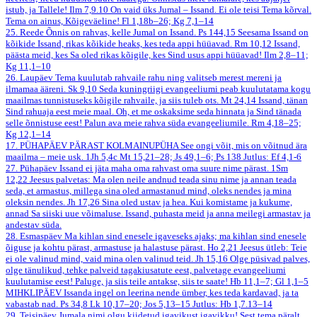
istub, ja Tallele!
Ilm 7,9.10
On vaid üks Jumal – Issand. Ei ole teisi Tema kõrval.
Tema on ainus, Kõigeväeline!
Fl 1,18b–26; Kg 7,1–14
25. Reede
Õnnis on rahvas, kelle Jumal on Issand.
Ps 144,15
Seesama Issand on
kõikide Issand, rikas kõikide heaks, kes teda appi hüüavad.
Rm 10,12
Issand,
päästa meid, kes Sa oled rikas kõigile, kes Sind usus appi hüüavad!
Ilm 2,8–11;
Kg 11,1–10
26. Laupäev
Tema kuulutab rahvaile rahu ning valitseb merest mereni ja
ilmamaa ääreni.
Sk 9,10
Seda kuningriigi evangeeliumi peab kuulutatama kogu
maailmas tunnistuseks kõigile rahvaile, ja siis tuleb ots.
Mt 24,14
Issand, tänan
Sind rahuaja eest meie maal. Oh, et me oskaksime seda hinnata ja Sind tänada
selle õnnistuse eest! Palun ava meie rahva süda evangeeliumile.
Rm 4,18–25;
Kg 12,1–14
17. PÜHAPÄEV PÄRAST KOLMAINUPÜHA
See ongi võit, mis on võitnud ära
maailma – meie usk.
1Jh 5,4c
Mt 15,21–28; Js 49,1–6; Ps 138
Jutlus: Ef 4,1-6
27. Pühapäev
Issand ei jäta maha oma rahvast oma suure nime pärast.
1Sm
12,22
Jeesus palvetas: Ma olen neile andnud teada sinu nime ja annan teada
seda, et armastus, millega sina oled armastanud mind, oleks nendes ja mina
oleksin nendes.
Jh 17,26
Sina oled ustav ja hea. Kui komistame ja kukume,
annad Sa siiski uue võimaluse. Issand, puhasta meid ja anna meilegi armastav ja
andestav süda.
28. Esmaspäev
Ma kihlan sind enesele igaveseks ajaks; ma kihlan sind enesele
õiguse ja kohtu pärast, armastuse ja halastuse pärast.
Ho 2,21
Jeesus ütleb: Teie
ei ole valinud mind, vaid mina olen valinud teid.
Jh 15,16
Olge püsivad palves,
olge tänulikud, tehke palveid tagakiusatute eest, palvetage evangeeliumi
kuulutamise eest! Paluge, ja siis teile antakse, siis te saate!
Hb 11,1–7; Gl 1,1–5
MIHKLIPÄEV
Issanda ingel on leerina nende ümber, kes teda kardavad, ja ta
vabastab nad.
Ps 34,8
Lk 10,17–20; Jos 5,13–15
Jutlus: Hb 1,7.13–14
29. Teisipäev
Jumala nimi olgu kiidetud igavikust igavikku! Sest tema päralt