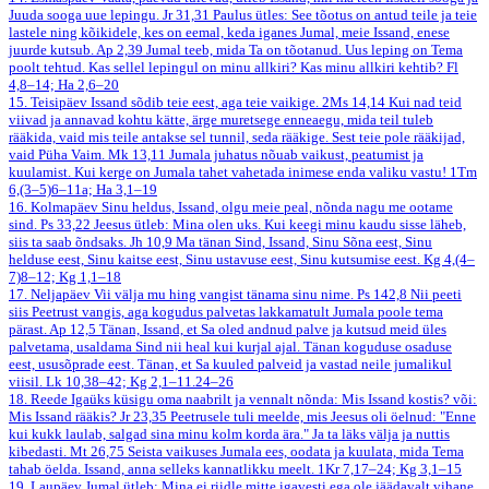
Juuda sooga uue lepingu.
Jr 31,31
Paulus ütles: See tõotus on antud teile ja teie
lastele ning kõikidele, kes on eemal, keda iganes Jumal, meie Issand, enese
juurde kutsub.
Ap 2,39
Jumal teeb, mida Ta on tõotanud. Uus leping on Tema
poolt tehtud. Kas sellel lepingul on minu allkiri? Kas minu allkiri kehtib?
Fl
4,8–14; Ha 2,6–20
15. Teisipäev
Issand sõdib teie eest, aga teie vaikige.
2Ms 14,14
Kui nad teid
viivad ja annavad kohtu kätte, ärge muretsege enneaegu, mida teil tuleb
rääkida, vaid mis teile antakse sel tunnil, seda rääkige. Sest teie pole rääkijad,
vaid Püha Vaim.
Mk 13,11
Jumala juhatus nõuab vaikust, peatumist ja
kuulamist. Kui kerge on Jumala tahet vahetada inimese enda valiku vastu!
1Tm
6,(3–5)6–11a; Ha 3,1–19
16. Kolmapäev
Sinu heldus, Issand, olgu meie peal, nõnda nagu me ootame
sind.
Ps 33,22
Jeesus ütleb: Mina olen uks. Kui keegi minu kaudu sisse läheb,
siis ta saab õndsaks.
Jh 10,9
Ma tänan Sind, Issand, Sinu Sõna eest, Sinu
helduse eest, Sinu kaitse eest, Sinu ustavuse eest, Sinu kutsumise eest.
Kg 4,(4–
7)8–12; Kg 1,1–18
17. Neljapäev
Vii välja mu hing vangist tänama sinu nime.
Ps 142,8
Nii peeti
siis Peetrust vangis, aga kogudus palvetas lakkamatult Jumala poole tema
pärast.
Ap 12,5
Tänan, Issand, et Sa oled andnud palve ja kutsud meid üles
palvetama, usaldama Sind nii heal kui kurjal ajal. Tänan koguduse osaduse
eest, ususõprade eest. Tänan, et Sa kuuled palveid ja vastad neile jumalikul
viisil.
Lk 10,38–42; Kg 2,1–11.24–26
18. Reede
Igaüks küsigu oma naabrilt ja vennalt nõnda: Mis Issand kostis? või:
Mis Issand rääkis?
Jr 23,35
Peetrusele tuli meelde, mis Jeesus oli öelnud: "Enne
kui kukk laulab, salgad sina minu kolm korda ära." Ja ta läks välja ja nuttis
kibedasti.
Mt 26,75
Seista vaikuses Jumala ees, oodata ja kuulata, mida Tema
tahab öelda. Issand, anna selleks kannatlikku meelt.
1Kr 7,17–24; Kg 3,1–15
19. Laupäev
Jumal ütleb: Mina ei riidle mitte igavesti ega ole jäädavalt vihane.