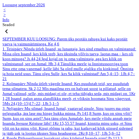
Loosung september 2026
<
>
Info
Seaded
SEPTEMBER
KUU LOOSUNG: Parem üks peotäis rahuga kui kaks peotäit
vaeva ja vaimunärimisega.
Kg 4,6
1. Teisipäev
Nõnda ütleb Issand, su lunastaja, kes sind emaihus on valmistanud:
Mina olen Issand, kes kõik teeb, kes üksinda võlvis taeva, laotas maa – kes oli
koos minuga?
Js 44,24
Igal kojal on ju oma valmistaja, aga kes kõik on
valmistanud, see on Jumal.
Hb 3,4
Tänuliku meele ja õnnistussooviga toon
Sinu ette oma vanemad, kelle läbi Sa oled mulle ajaliku elu kinkinud. Õnnista
ja hoia neid usus. Tänu olgu Sulle, kes Sa kõik valmistad!
Am 5,4–15; 1Jh 4,7–
21
2. Kolmapäev
Nõnda ütleb vägede Issand: Kes puudutab teid, see puudutab
tema silmatera.
Sk 2,12
Mis maailma ees on halvast soost ja põlatud, selle on
Jumal valinud, selle, mis midagi ei ole, et teha tühjaks seda, mis midagi on.
1Kr
1,28
Issand, palun anna alandlikku meelt, et võiksin hoomata Sinu vägevust.
5Ms 24,(10–15)17–22; 1Jh 5,1–5
3. Neljapäev
Mu silmad, Issand Jumal, vaatavad sinule. Sinu juures ma otsin
pelgupaika, ära lase mu hinge hukka minna.
Ps 141,8
Surm, kus on sinu võit?
Surm, kus on sinu astel? Aga tänu olgu Jumalale, kes meile võidu annab meie
Issanda Jeesuse Kristuse läbi!
1Kr 15,55.57
Issand, kinnita minu usku, et Sinu
võit on ka minu võit. Kingi rõõmu ja rahu, kui katkevad kõik siinsed sidemed
ja jääb usk ja lootus üksnes Sinu headusesse.
2Kr 8,10–17; 1Jh 5,6–12
4. Reede
Päikesetõusust loojakuni olgu kiidetud Issanda nimi!
Ps 113,3