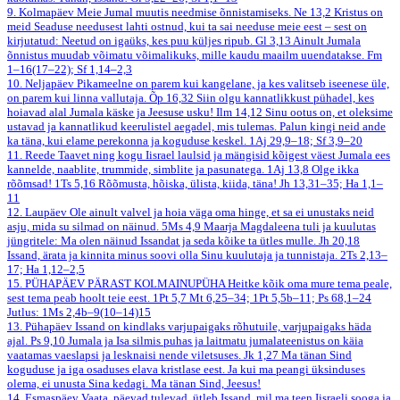
9. Kolmapäev
Meie Jumal muutis needmise õnnistamiseks.
Ne 13,2
Kristus on
meid Seaduse needusest lahti ostnud, kui ta sai needuse meie eest – sest on
kirjutatud: Neetud on igaüks, kes puu küljes ripub.
Gl 3,13
Ainult Jumala
õnnistus muudab võimatu võimalikuks, mille kaudu maailm uuendatakse.
Fm
1–16(17–22); Sf 1,14–2,3
10. Neljapäev
Pikameelne on parem kui kangelane, ja kes valitseb iseenese üle,
on parem kui linna vallutaja.
Õp 16,32
Siin olgu kannatlikkust pühadel, kes
hoiavad alal Jumala käske ja Jeesuse usku!
Ilm 14,12
Sinu ootus on, et oleksime
ustavad ja kannatlikud keerulistel aegadel, mis tulemas. Palun kingi neid ande
ka täna, kui elame perekonna ja koguduse keskel.
1Aj 29,9–18; Sf 3,9–20
11. Reede
Taavet ning kogu Iisrael laulsid ja mängisid kõigest väest Jumala ees
kannelde, naablite, trummide, simblite ja pasunatega.
1Aj 13,8
Olge ikka
rõõmsad!
1Ts 5,16
Rõõmusta, hõiska, ülista, kiida, täna!
Jh 13,31–35; Ha 1,1–
11
12. Laupäev
Ole ainult valvel ja hoia väga oma hinge, et sa ei unustaks neid
asju, mida su silmad on näinud.
5Ms 4,9
Maarja Magdaleena tuli ja kuulutas
jüngritele: Ma olen näinud Issandat ja seda kõike ta ütles mulle.
Jh 20,18
Issand, ärata ja kinnita minus soovi olla Sinu kuulutaja ja tunnistaja.
2Ts 2,13–
17; Ha 1,12–2,5
15. PÜHAPÄEV PÄRAST KOLMAINUPÜHA
Heitke kõik oma mure tema peale,
sest tema peab hoolt teie eest.
1Pt 5,7
Mt 6,25–34; 1Pt 5,5b–11; Ps 68,1–24
Jutlus: 1Ms 2,4b–9(10–14)15
13. Pühapäev
Issand on kindlaks varjupaigaks rõhutuile, varjupaigaks häda
ajal.
Ps 9,10
Jumala ja Isa silmis puhas ja laitmatu jumalateenistus on käia
vaatamas vaeslapsi ja lesknaisi nende viletsuses.
Jk 1,27
Ma tänan Sind
koguduse ja iga osaduses elava kristlase eest. Ja kui ma peangi üksinduses
olema, ei unusta Sina kedagi. Ma tänan Sind, Jeesus!
14. Esmaspäev
Vaata, päevad tulevad, ütleb Issand, mil ma teen Iisraeli sooga ja