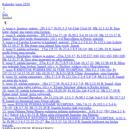
Kalender juuni 2026
<
>
Info
Seaded
1. juuni
p. Justinus, märter
2Pt 1:2-7; Ps 91:1-2,14-15ab,15cd-16; Mk 12:1-12
R: Sinu
kätte, Jumal, ma panen oma lootuse.
2. juuni
9. nädala teisipäev
2Pt 3:12-15a,17-18; Ps 90:2,3-4,10,14+16; Mk 12:13-17
R:
Issand, Sina oled meile eluasemeks.
või v p-d Marcellinus ja Petrus, märtrid.
3. juuni
p-d Carolus Lwanga ja kaaslased, märtrid
2Tm 1:1 3,6 12; Ps 123:1-2ab,2cdefg;
Mk 12:18-27
R: Ma tõstan oma silmad Sinu poole, Jumal.
4. juuni
9. nädala neljapäev
2Tm 2:8 15; Ps 25:4-5,8 9,10+14; Mk 12:28b-34
R: Issand,
mulle õpeta oma teeradu.
5. juuni
p. Bonifatius, piiskop ja märter
2Tm 3:10-17; Ps 119:157+160,161+165,166+168;
Mk 12:35-37
R: Sinu sõna austajatel on rahu südames.
6. juuni
9. nädala laupäev
2Tm 4:1-8; Ps 71:8-9,14-15ab,16-17,22; Mk 12:38-44
R: Minu
suu jutlustab Sinu õiglust, Issand.
või v: p. Norbert, piiskop või v Maarjalaupäev
7. juuni
╬ KRISTUSE PÜHIMA IHU JA VERE SUURPÜHA
5Ms 8:2-3,14b-16a; Ps
147:12-13,14-15,19-20; 1Kr 10:16-17; Jh 6:51-58
R: Ülista, Jeruusalem, oma Issandat.
8. juuni
10. nädala esmaspäev
1Kn 17:1-6; Ps 121:1bc-2,3-4,5-6,7-8; Mt 5:1-12
R: Issand
on meie abi ja tugi.
9. juuni
10. nädala teisipäev
1Kn 17:7-16; Ps 4:2-3,4-5,7-8; Mt 5:13-16
R: Issand, tõsta
meie peale oma palge valgus.
või v p. Efraim Süürlane, diakon ja Kiriku doktor.
10. juuni
10. nädala kolmapäev
1Kn 18:20-39; Ps 16:1bc 2ab,4,5+8,11; Mt 5:17-19
R:
Kaitse mind, Jumal, minu pelgupaik.
11. juuni
p. Apostel Barnabas
Ap 11:21b-26; 13:1-3; Ps 98:1,2-3ab,3cd-4,5-6; Mt 10:7-13
R: Issand on ilmutanud oma õigust rahvale.
12. juuni
JEESUSE PÜHIMA SÜDAME SUURPÜHA
5Ms 7:6-11; Ps 103:1-2,3-4,6-
7,8+10; 1Jh 4:7-16; Mt 11:25-30
R: Issanda headus jääb igaveseks.
13. juuni
Pühima Neitsi Maarja puhtaima südame mälestuspäev
Js 61:9-11; [Ps] 1Sm 2:1,4-
5,6-7,8abcd; Lk 2:41-51
R: Minu süda rõõmutseb Issandas, mu Päästjas.
Narvas v PADOVA P. ANTONIUS, PREESTER JA KIRIKU DOKTOR, SUURPÜHA
Js 61:1-
3a; Ps 89:2-3,4-5,21-22,25+27; Rm 12:3-13; Lk 10:1-9
R: Issanda heldusest ma laulan
igavesti.
NARVA KOGUDUSE PÜHAKUPÄEV