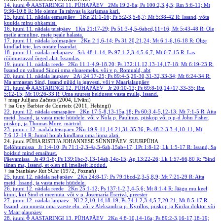
14. juuni
╬ AASTARINGI 11. PÜHAPÄEV
2Ms 19:2-6a; Ps 100:2,3,4,5; Rm 5:6-11; Mt
9:36-10:8
R: Me oleme Ta rahvas ja karjamaa kari.
15. juuni
11. nädala esmaspäev
1Kn 21:1-16; Ps 5:2-3,5-6,7; Mt 5:38-42
R: Issand, võta
kuulda minu ohkamist.
16. juuni
11. nädala teisipäev
1Kn 21:17-29; Ps 51:3-4,5-6abcd,11+16; Mt 5:43-48
R: Ole
meile armuline, meie peale halasta.
17. juuni
11. nädala kolmapäev
2Kn 2:1,6-14; Ps 31:20,21,24; Mt 6:1-6,16-18
R: Olge
kindlad teie, kes ootate Issandat.
18. juuni
11. nädala neljapäev
Srk 48:1-14; Ps 97:1-2,3-4,5-6,7; Mt 6:7-15
R: Las
rõõmustavad õiged alati Issandas.
19. juuni
11. nädala reede
2Kn 11:1-4,9-18,20; Ps 132:11,12,13-14,17-18; Mt 6:19-23
R:
Issand on valinud Siioni oma eluasemeks.
või v p. Romuald, abt
20. juuni
11. nädala laupäev
2Aj 24:17-25; Ps 89:4-5,29-30,31-32,33-34; Mt 6:24-34
R:
Ma armastan Sind, Issand nüüd ja igavesti.
või v Maarjalaupäev
21. juuni
╬ AASTARINGI 12. PÜHAPÄEV
Jr 20:10-13; Ps 69:8-10,14+17,33-35; Rm
5:12-15; Mt 10:26-33
R: Oma suurest heldusest vasta mulle, Issand.
† msgr Julijans Začests (2004, Līvāni)
† isa Guy Barbier de Courteix (2011, Helsingi)
22. juuni
12. nädala esmaspäev
2Kn 17:5-8,13-15a,18; Ps 60:3,4-5,12-13; Mt 7:1-5
R: Aita
meid, Issand, ja vasta meie hüüdele.
või v Nola p. Paulinus, piiskop või p p-d John Fisher,
piiskop, ja Thomas More, märtrid.
23. juuni
r 12. nädala teisipäev
2Kn 19:9-11,14-21,31-35,36; Ps 48:2-3,3-4,10-11; Mt
7:6,12-14
R: Jumal hoiab kindlana oma linna alati.
24. juuni
PÜHA RISTIJA JOHANNESE SÜNNIPÄEV. SUURPÜHA
Eelõhtumissa
Jr 1:4-10; Ps 71:1-2,3-4a,5-6ab,15ab+17; 1Pt 1:8-12; Lk 1:5-17
R: Issand, Sa
hoidsid mind emaihust.
Päevamissa
Js 49:1-6; Ps 139:1bc-3,13-14ab,14c-15; Ap 13:22-26; Lk 1:57-66,80
R: "Sind
tänan ma, Issand, et olen nii imeliselt loodud.
† isa Stanisław Rut SChr (1972, Poznań)
25. juuni
12. nädala neljapäev
2Kn 24:8-17; Ps 79:1bcd-2,3-5,8,9; Mt 7:21-29
R: Aita
meid, Issand, ja vasta meie hüüdele.
26. juuni
12. nädala reede
2Kn 25:1-12; Ps 137:1-2,3,4-5,6; Mt 8:1-4
R: Jäägu mu keel
kinni, kui Sind ei meenuta.
või v p. Josemaría Escrivá, preester
27. juuni
12. nädala laupäev
Nl 2:2,10-14,18-19; Ps 74:1 2,3-4,5 7,20-21; Mt 8:5-17
R:
Issand, ära unusta oma vaeste elu.
või v Aleksandria p. Kyrillos, piiskop ja Kiriku doktor või
v Maarjalaupäev
28. juuni
╬ AASTARINGI 13. PÜHAPÄEV
2Kn 4:8-10,14-16a; Ps 89:2-3,16-17,18-19;