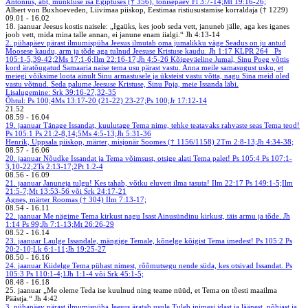
Antonius, abt, munkluse isa Egiptuses († 356), tõnisepäev
Fl 3:7-14;Mt 19:16-26;
Albert von Buxhoeveden, Liivimaa piiskop, Eestimaa ristiusustamise korraldaja († 1229)
09.01
-
16.02
18. jaanuar
Jeesus kostis naisele: „Igaüks, kes joob seda vett, januneb jälle, aga kes iganes
joob vett, mida mina talle annan, ei janune enam iialgi.“ Jh 4:13-14
2. pühapäev pärast ilmumispüha
Jeesus ilmutab oma jumalikku väge
Seadus on ju antud
Moosese kaudu, arm ja tõde aga tulnud Jeesuse Kristuse kaudu. Jh 1:17
KLPR 264
Ps
105:1-5,39-42;2Ms 17:1-6;Ilm 22:16-17;Jh 4:5-26
Kõigeväeline Jumal, Sinu Poeg võttis
kord äratõugatud Samaaria naise tema usu pärast vastu. Anna meile samasugust usku, et
meiegi võiksime loota ainult Sinu armastusele ja üksteist vastu võtta, nagu Sina meid oled
vastu võtnud. Seda palume Jeesuse Kristuse, Sinu Poja, meie Issanda läbi.
Lisalugemine: Srk 39:16-27,32-35
Õhtul: Ps 100;4Ms 13:17-20 (21-22) 23-27;Ps 100;Jr 17:12-14
21.52
08.59
-
16.04
19. jaanuar
Tänage Issandat, kuulutage Tema nime, tehke teatavaks rahvaste seas Tema teod!
Ps 105:1
Ps 21:2-8,14;5Ms 4:5-13;Jh 5:31-36
Henrik, Uppsala piiskop, märter, misjonär Soomes († 1156/1158)
2Tm 2:8-13;Jh 4:34-38;
08.57
-
16.06
20. jaanuar
Nõudke Issandat ja Tema võimsust, otsige alati Tema palet! Ps 105:4
Ps 107:1-
3,10-22;2Ts 2:13-17;2Pt 1:2-4
08.56
-
16.09
21. jaanuar
Januneja tulgu! Kes tahab, võtku eluvett ilma tasuta! Ilm 22:17
Ps 149:1-5;Ilm
21:5-7;Mt 13:53-56 või Srk 24:17-21
Agnes, märter Roomas († 304)
Ilm 7:13-17;
08.54
-
16.11
22. jaanuar
Me nägime Tema kirkust nagu Isast Ainusündinu kirkust, täis armu ja tõde. Jh
1:14
Ps 99;Jh 7:1-13;Mt 26:26-29
08.52
-
16.14
23. jaanuar
Laulge Issandale, mängige Temale, kõnelge kõigist Tema imedest! Ps 105:2
Ps
20:2-10;Lk 6:1-11;Jh 19:25-27
08.50
-
16.16
24. jaanuar
Kiidelge Tema pühast nimest, rõõmutsegu nende süda, kes otsivad Issandat. Ps
105:3
Ps 110:1-4;1Jh 1:1-4 või Srk 45:1-5;
08.48
-
16.18
25. jaanuar
„Me oleme Teda ise kuulnud ning teame nüüd, et Tema on tõesti maailma
Päästja.“ Jh 4:42
3. pühapäev pärast ilmumispüha
Jeesus äratab usule
Tuleb inimesi idast ja läänest, põhjast ja