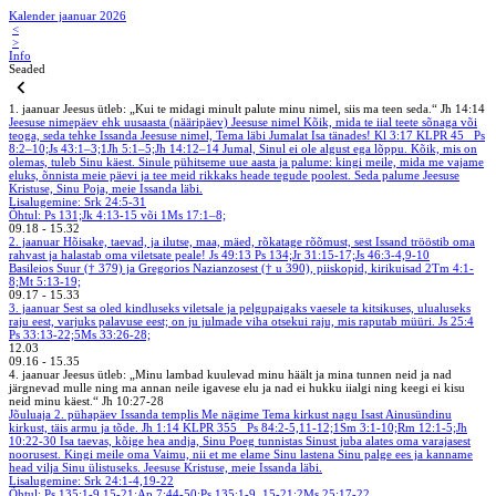
Kalender jaanuar 2026
<
>
Info
Seaded
1. jaanuar
Jeesus ütleb: „Kui te midagi minult palute minu nimel, siis ma teen seda.“ Jh 14:14
Jeesuse nimepäev ehk uusaasta (nääripäev)
Jeesuse nimel
Kõik, mida te iial teete sõnaga või
teoga, seda tehke Issanda Jeesuse nimel, Tema läbi Jumalat Isa tänades! Kl 3:17
KLPR 45
Ps
8:2–10;Js 43:1–3;1Jh 5:1–5;Jh 14:12–14
Jumal, Sinul ei ole algust ega lõppu. Kõik, mis on
olemas, tuleb Sinu käest. Sinule pühitseme uue aasta ja palume: kingi meile, mida me vajame
eluks, õnnista meie päevi ja tee meid rikkaks heade tegude poolest. Seda palume Jeesuse
Kristuse, Sinu Poja, meie Issanda läbi.
Lisalugemine: Srk 24:5-31
Õhtul: Ps 131;Jk 4:13-15 või 1Ms 17:1–8;
09.18
-
15.32
2. jaanuar
Hõisake, taevad, ja ilutse, maa, mäed, rõkatage rõõmust, sest Issand trööstib oma
rahvast ja halastab oma viletsate peale! Js 49:13
Ps 134;Jr 31:15-17;Js 46:3-4,9-10
Basileios Suur († 379) ja Gregorios Nazianzosest († u 390), piiskopid, kirikuisad
2Tm 4:1-
8;Mt 5:13-19;
09.17
-
15.33
3. jaanuar
Sest sa oled kindluseks viletsale ja pelgupaigaks vaesele ta kitsikuses, ulualuseks
raju eest, varjuks palavuse eest; on ju julmade viha otsekui raju, mis raputab müüri. Js 25:4
Ps 33:13-22;5Ms 33:26-28;
12.03
09.16
-
15.35
4. jaanuar
Jeesus ütleb: „Minu lambad kuulevad minu häält ja mina tunnen neid ja nad
järgnevad mulle ning ma annan neile igavese elu ja nad ei hukku iialgi ning keegi ei kisu
neid minu käest.“ Jh 10:27-28
Jõuluaja 2. pühapäev
Issanda templis
Me nägime Tema kirkust nagu Isast Ainusündinu
kirkust, täis armu ja tõde. Jh 1:14
KLPR 355
Ps 84:2-5,11-12;1Sm 3:1-10;Rm 12:1-5;Jh
10:22-30
Isa taevas, kõige hea andja, Sinu Poeg tunnistas Sinust juba alates oma varajasest
noorusest. Kingi meile oma Vaimu, nii et me elame Sinu lastena Sinu palge ees ja kanname
head vilja Sinu ülistuseks. Jeesuse Kristuse, meie Issanda läbi.
Lisalugemine: Srk 24:1-4,19-22
Õhtul: Ps 135:1-9,15-21;Ap 7:44-50;Ps 135:1-9, 15-21;2Ms 25:17-22