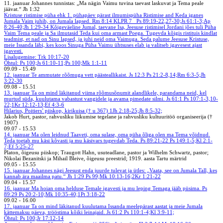
11. jaanuar
Johannes tunnistas: „Ma nägin Vaimu tuvina taevast laskuvat ja Tema peale
jäävat.“ Jh 1:32
Kristuse ristimise püha ehk 1. pühapäev pärast ilmumispüha
Ristimise and
Keda iganes
Jumala Vaim juhib, on Jumala lapsed. Rm 8:14
KLPR 7
Ps 89:19-22,27-30;Js 61:1-3;Ap
8:26-40;Jh 1:29-34
Kõigeväeline Jumal, taevane Isa, Jeesuse ristimisel Jordani jões tuli Püha
Vaim Tema peale ja Sa ilmutasid Teda kui oma armast Poega. Tugevda kõigis ristituis kindlat
teadmist, et nad on Sinu lapsed, ja juhi neid oma Vaimuga. Seda palume Jeesuse Kristuse,
meie Issanda läbi, kes koos Sinuga Püha Vaimu ühtsuses elab ja valitseb igavesest ajast
igavesti.
Lisalugemine: Trk 10:17-20
Õhtul: Ps 100;Js 61:10-11;Ps 100;Mk 1:1-11
09.09
-
15.49
12. jaanuar
Te ammutate rõõmuga vett päästeallikaist. Js 12:3
Ps 21:2-8,14;Rm 6:3-5;Jh
3:22-30
09.08
-
15.51
13. jaanuar
Ta on mind läkitanud viima rõõmusõnumit alandlikele, parandama neid, kel
murtud süda, kuulutama vabastust vangidele ja avama pimedate silmi. Js 61:1
Ps 107:1-3,10-
22;1Kr 12:12-13;Ef 4:3-6
Hilarius, Poitiers’ piiskop, kirikuisa († u 367)
1Jh 2:18-25;Jh 8:5-32;
Jakob Hurt, pastor, rahvusliku liikumise tegelane ja rahvusliku kultuuritöö organiseerija (†
1907)
09.07
-
15.53
14. jaanuar
Ma olen leidnud Taaveti, oma sulase, oma püha õliga olen ma Tema võidnud.
Teda toetab mu käsi kõvasti ja mu käsivars tugevdab Teda. Ps 89:21-22
Ps 149:1-5;Kl 2:1-
7;Ef 5:25-27
Platon, õigeusu piiskop; Traugott Hahn, usuteadlane, pastor ja Wilhelm Schwartz, pastor;
Nikolai Bezanitski ja Mihail Bleive, õigeusu preestrid; 1919. aasta Tartu märtrid
09.05
-
15.55
15. jaanuar
Johannes nägi Jeesust enda juurde tulevat ja ütles: „Vaata, see on Jumala Tall, kes
kannab ära maailma patu.“ Jh 1:29
Ps 99;Mk 10:13-16;2Kr 1:21-22
09.04
-
15.57
16. jaanuar
Ma hoian oma helduse Temale igavesti ja mu leping Temaga jääb püsima. Ps
89:29
Ps 20:2-10;Mk 10:35-40;1Pt 3:18-22
09.02
-
16.00
17. jaanuar
Ta on mind läkitanud kuulutama Issanda meelepärast aastat ja meie Jumala
kättemaksu päeva, trööstima kõiki leinajaid. Js 61:2
Ps 110:1-4;Kl 3:9-11;
Õhtul: Ps 100;Jr 17:12-14