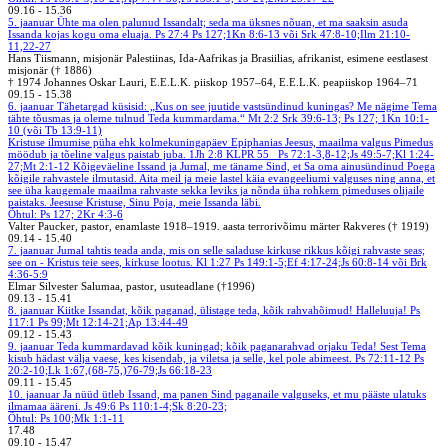
09.16
-
15.36
5. jaanuar
Ühte ma olen palunud Issandalt; seda ma üksnes nõuan, et ma saaksin asuda
Issanda kojas kogu oma eluaja. Ps 27:4
Ps 127;1Kn 8:6-13 või Srk 47:8-10;Ilm 21:10-
11,22-27
Hans Tiismann, misjonär Palestiinas, Ida-Aafrikas ja Brasiilias, afrikanist, esimene eestlasest
misjonär († 1886)
† 1974 Johannes Oskar Lauri, E.E.L.K. piiskop 1957–64, E.E.L.K. peapiiskop 1964–71
09.15
-
15.38
6. jaanuar
Tähetargad küsisid: „Kus on see juutide vastsündinud kuningas? Me nägime Tema
tähte tõusmas ja oleme tulnud Teda kummardama.“ Mt 2:2
Srk 39:6-13; Ps 127; 1Kn 10:1-
10 (või Tb 13:9-11)
Kristuse ilmumise püha ehk kolmekuningapäev Epiphanias
Jeesus, maailma valgus
Pimedus
möödub ja tõeline valgus paistab juba. 1Jh 2:8
KLPR 55
Ps 72:1-3,8-12;Js 49:5-7;Kl 1:24-
27;Mt 2:1-12
Kõigeväeline Issand ja Jumal, me täname Sind, et Sa oma ainusündinud Poega
kõigile rahvastele ilmutasid. Aita meil ja meie lastel käia evangeeliumi valguses ning anna, et
see üha kaugemale maailma rahvaste sekka leviks ja nõnda üha rohkem pimeduses olijaile
paistaks. Jeesuse Kristuse, Sinu Poja, meie Issanda läbi.
Õhtul: Ps 127; 2Kr 4:3-6
Valter Paucker, pastor, enamlaste 1918–1919. aasta terrorivõimu märter Rakveres († 1919)
09.14
-
15.40
7. jaanuar
Jumal tahtis teada anda, mis on selle saladuse kirkuse rikkus kõigi rahvaste seas;
see on - Kristus teie sees, kirkuse lootus. Kl 1:27
Ps 149:1-5;Ef 4:17-24;Js 60:8-14 või Brk
4:36-5:9
Elmar Silvester Salumaa, pastor, usuteadlane (†1996)
09.13
-
15.41
8. jaanuar
Kiitke Issandat, kõik paganad, ülistage teda, kõik rahvahõimud! Halleluuja! Ps
117:1
Ps 99;Mt 12:14-21;Ap 13:44-49
09.12
-
15.43
9. jaanuar
Teda kummardavad kõik kuningad; kõik paganarahvad orjaku Teda! Sest Tema
kisub hädast välja vaese, kes kisendab, ja viletsa ja selle, kel pole abimeest. Ps 72:11-12
Ps
20:2-10;Lk 1:67,(68-75,)76-79;Js 66:18-23
09.11
-
15.45
10. jaanuar
Ja nüüd ütleb Issand, ma panen Sind paganaile valguseks, et mu pääste ulatuks
ilmamaa ääreni. Js 49:6
Ps 110:1-4;Sk 8:20-23;
Õhtul: Ps 100;Mk 1:1-11
17.48
09.10
-
15.47