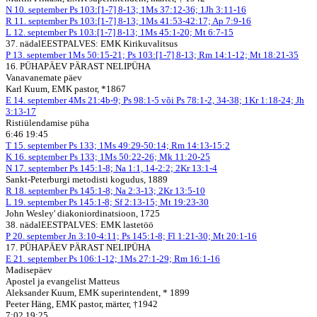
N
10. september
Ps 103:[1-7] 8-13; 1Ms 37:12-36; 1Jh 3:11-16
R
11. september
Ps 103:[1-7] 8-13; 1Ms 41:53-42:17; Ap 7:9-16
L
12. september
Ps 103:[1-7] 8-13; 1Ms 45:1-20; Mt 6:7-15
37. nädal
EESTPALVES: EMK Kirikuvalitsus
P
13. september
1Ms 50:15-21; Ps 103:[1-7] 8-13; Rm 14:1-12; Mt 18:21-35
16. PÜHAPÄEV PÄRAST NELIPÜHA
Vanavanemate päev
Karl Kuum, EMK pastor, *1867
E
14. september
4Ms 21:4b-9; Ps 98:1-5 või Ps 78:1-2, 34-38; 1Kr 1:18-24; Jh
3:13-17
Ristiülendamise püha
6:46 19:45
T
15. september
Ps 133; 1Ms 49:29-50:14; Rm 14:13-15:2
K
16. september
Ps 133; 1Ms 50:22-26; Mk 11:20-25
N
17. september
Ps 145:1-8; Na 1:1, 14-2:2; 2Kr 13:1-4
Sankt-Peterburgi metodisti kogudus, 1889
R
18. september
Ps 145:1-8; Na 2:3-13; 2Kr 13:5-10
L
19. september
Ps 145:1-8; Sf 2:13-15; Mt 19:23-30
John Wesley' diakoniordinatsioon, 1725
38. nädal
EESTPALVES: EMK lastetöö
P
20. september
Jn 3:10-4:11; Ps 145:1-8; Fl 1:21-30; Mt 20:1-16
17. PÜHAPÄEV PÄRAST NELIPÜHA
E
21. september
Ps 106:1-12; 1Ms 27:1-29; Rm 16:1-16
Madisepäev
Apostel ja evangelist Matteus
Aleksander Kuum, EMK superintendent, * 1899
Peeter Häng, EMK pastor, märter, †1942
7:02 19:25