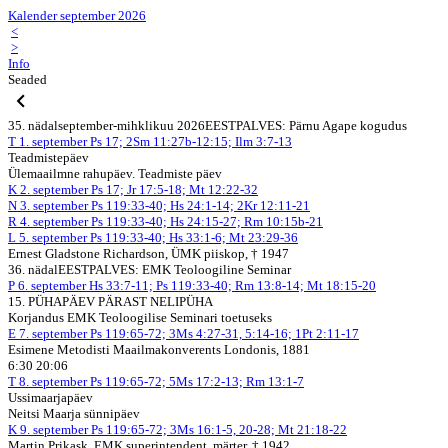
Kalender september 2026
<
>
Info
Seaded
35. nädal
september-mihklikuu 2026
EESTPALVES: Pärnu Agape kogudus
T
1. september
Ps 17; 2Sm 11:27b-12:15; Ilm 3:7-13
Teadmistepäev
Ülemaailmne rahupäev. Teadmiste päev
K
2. september
Ps 17; Jr 17:5-18; Mt 12:22-32
N
3. september
Ps 119:33-40; Hs 24:1-14; 2Kr 12:11-21
R
4. september
Ps 119:33-40; Hs 24:15-27; Rm 10:15b-21
L
5. september
Ps 119:33-40; Hs 33:1-6; Mt 23:29-36
Ernest Gladstone Richardson, ÜMK piiskop, † 1947
36. nädal
EESTPALVES: EMK Teoloogiline Seminar
P
6. september
Hs 33:7-11; Ps 119:33-40; Rm 13:8-14; Mt 18:15-20
15. PÜHAPÄEV PÄRAST NELIPÜHA
Korjandus EMK Teoloogilise Seminari toetuseks
E
7. september
Ps 119:65-72; 3Ms 4:27-31, 5:14-16; 1Pt 2:11-17
Esimene Metodisti Maailmakonverents Londonis, 1881
6:30 20:06
T
8. september
Ps 119:65-72; 5Ms 17:2-13; Rm 13:1-7
Ussimaarjapäev
Neitsi Maarja sünnipäev
K
9. september
Ps 119:65-72; 3Ms 16:1-5, 20-28; Mt 21:18-22
Martin Prikask, EMK superintendent, märter, † 1942