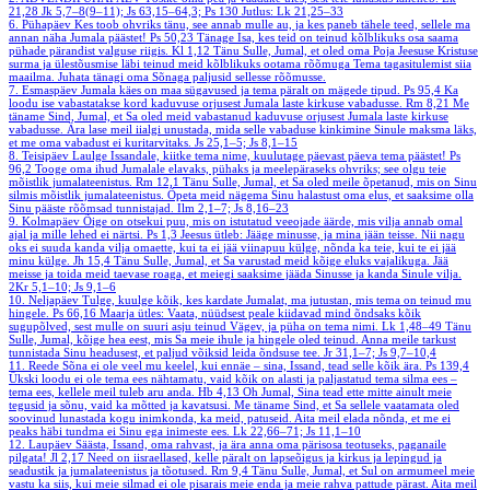
21,28
Jk 5,7–8(9–11); Js 63,15–64,3; Ps 130
Jutlus: Lk 21,25–33
6. Pühapäev
Kes toob ohvriks tänu, see annab mulle au, ja kes paneb tähele teed, sellele ma
annan näha Jumala päästet!
Ps 50,23
Tänage Isa, kes teid on teinud kõlblikuks osa saama
pühade pärandist valguse riigis.
Kl 1,12
Tänu Sulle, Jumal, et oled oma Poja Jeesuse Kristuse
surma ja ülestõusmise läbi teinud meid kõlblikuks ootama rõõmuga Tema tagasitulemist siia
maailma. Juhata tänagi oma Sõnaga paljusid sellesse rõõmusse.
7. Esmaspäev
Jumala käes on maa sügavused ja tema päralt on mägede tipud.
Ps 95,4
Ka
loodu ise vabastatakse kord kaduvuse orjusest Jumala laste kirkuse vabadusse.
Rm 8,21
Me
täname Sind, Jumal, et Sa oled meid vabastanud kaduvuse orjusest Jumala laste kirkuse
vabadusse. Ära lase meil iialgi unustada, mida selle vabaduse kinkimine Sinule maksma läks,
et me oma vabadust ei kuritarvitaks.
Js 25,1–5; Js 8,1–15
8. Teisipäev
Laulge Issandale, kiitke tema nime, kuulutage päevast päeva tema päästet!
Ps
96,2
Tooge oma ihud Jumalale elavaks, pühaks ja meelepäraseks ohvriks; see olgu teie
mõistlik jumalateenistus.
Rm 12,1
Tänu Sulle, Jumal, et Sa oled meile õpetanud, mis on Sinu
silmis mõistlik jumalateenistus. Õpeta meid nägema Sinu halastust oma elus, et saaksime olla
Sinu pääste rõõmsad tunnistajad.
Ilm 2,1–7; Js 8,16–23
9. Kolmapäev
Õige on otsekui puu, mis on istutatud veeojade äärde, mis vilja annab omal
ajal ja mille lehed ei närtsi.
Ps 1,3
Jeesus ütleb: Jääge minusse, ja mina jään teisse. Nii nagu
oks ei suuda kanda vilja omaette, kui ta ei jää viinapuu külge, nõnda ka teie, kui te ei jää
minu külge.
Jh 15,4
Tänu Sulle, Jumal, et Sa varustad meid kõige eluks vajalikuga. Jää
meisse ja toida meid taevase roaga, et meiegi saaksime jääda Sinusse ja kanda Sinule vilja.
2Kr 5,1–10; Js 9,1–6
10. Neljapäev
Tulge, kuulge kõik, kes kardate Jumalat, ma jutustan, mis tema on teinud mu
hingele.
Ps 66,16
Maarja ütles: Vaata, nüüdsest peale kiidavad mind õndsaks kõik
sugupõlved, sest mulle on suuri asju teinud Vägev, ja püha on tema nimi.
Lk 1,48–49
Tänu
Sulle, Jumal, kõige hea eest, mis Sa meie ihule ja hingele oled teinud. Anna meile tarkust
tunnistada Sinu headusest, et paljud võiksid leida õndsuse tee.
Jr 31,1–7; Js 9,7–10,4
11. Reede
Sõna ei ole veel mu keelel, kui ennäe – sina, Issand, tead selle kõik ära.
Ps 139,4
Ükski loodu ei ole tema ees nähtamatu, vaid kõik on alasti ja paljastatud tema silma ees –
tema ees, kellele meil tuleb aru anda.
Hb 4,13
Oh Jumal, Sina tead ette mitte ainult meie
tegusid ja sõnu, vaid ka mõtted ja kavatsusi. Me täname Sind, et Sa sellele vaatamata oled
soovinud lunastada kogu inimkonda, ka meid, patuseid. Aita meil elada nõnda, et me ei
peaks häbi tundma ei Sinu ega inimeste ees.
Lk 22,66–71; Js 11,1–10
12. Laupäev
Säästa, Issand, oma rahvast, ja ära anna oma pärisosa teotuseks, paganaile
pilgata!
Jl 2,17
Need on iisraellased, kelle päralt on lapseõigus ja kirkus ja lepingud ja
seadustik ja jumalateenistus ja tõotused.
Rm 9,4
Tänu Sulle, Jumal, et Sul on armumeel meie
vastu ka siis, kui meie silmad ei ole pisarais meie enda ja meie rahva pattude pärast. Aita meil