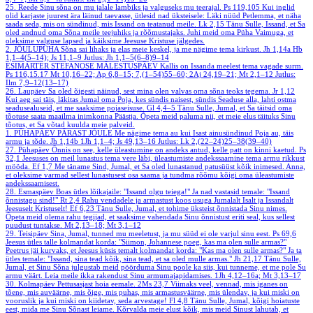
25. Reede
Sinu sõna on mu jalale lambiks ja valguseks mu teerajal.
Ps 119,105
Kui inglid
olid karjaste juurest ära läinud taevasse, ütlesid nad üksteisele: Läki nüüd Petlemma, et näha
saada seda, mis on sündinud, mis Issand on teatanud meile.
Lk 2,15
Tänu Sulle, Issand, et Sa
oled andnud oma Sõna meile teejuhiks ja rõõmustajaks. Juhi meid oma Püha Vaimuga, et
oleksime valguse lapsed ja käiksime Jeesuse Kristuse jälgedes.
2. JÕULUPÜHA
Sõna sai lihaks ja elas meie keskel, ja me nägime tema kirkust.
Jh 1,14a
Hb
1,1–4(5–14); Js 11,1–9
Jutlus: Jh 1,1–5(6–8)9–14
ESIMÄRTER STEFANOSE MÄLESTUSPÄEV
Kallis on Issanda meelest tema vagade surm.
Ps 116,15.17
Mt 10,16–22; Ap 6,8–15; 7,(1–54)55–60; 2Aj 24,19–21; Mt 2,1–12
Jutlus:
Ilm 7,9–12(13–17)
26. Laupäev
Sa oled õigesti näinud, sest mina olen valvas oma sõna teoks tegema.
Jr 1,12
Kui aeg sai täis, läkitas Jumal oma Poja, kes sündis naisest, sündis Seaduse alla, lahti ostma
seadusealuseid, et me saaksime pojaseisuse.
Gl 4,4–5
Tänu Sulle, Jumal, et Sa täitsid oma
tõotuse saata maailma inimkonna Päästja. Õpeta meid paluma nii, et meie elus täituks Sinu
tõotus, et Sa võtad kuulda meie palveid.
1. PÜHAPÄEV PÄRAST JÕULE
Me nägime tema au kui Isast ainusündinud Poja au, täis
armu ja tõde.
Jh 1,14b
1Jh 1,1–4; Js 49,13–16
Jutlus: Lk 2,(22–24)25–38(39–40)
27. Pühapäev
Õnnis on see, kelle üleastumine on andeks antud, kelle patt on kinni kaetud.
Ps
32,1
Jeesuses on meil lunastus tema vere läbi, üleastumiste andekssaamine tema armu rikkust
mööda.
Ef 1,7
Me täname Sind, Jumal, et Sa oled lunastanud patusüüst kõik inimesed. Anna,
et oleksime varmad sellest lunastusest osa saama ja tundma rõõmu kõigi oma üleastumiste
andekssaamisest.
28. Esmaspäev
Boas ütles lõikajaile: "Issand olgu teiega!" Ja nad vastasid temale: "Issand
õnnistagu sind!"
Rt 2,4
Rahu vendadele ja armastust koos usuga Jumalalt Isalt ja Issandalt
Jeesuselt Kristuselt!
Ef 6,23
Tänu Sulle, Jumal, et tohime üksteist õnnistada Sinu nimes.
Õpeta meid olema rahu tegijad, et saaksime vahendada Sinu õnnistust eriti seal, kus sellest
puudust tuntakse.
Mt 2,13–18; Mt 3,1–12
29. Teisipäev
Sina, Jumal, tunned mu meeletust, ja mu süüd ei ole varjul sinu eest.
Ps 69,6
Jeesus ütles talle kolmandat korda: "Siimon, Johannese poeg, kas ma olen sulle armas?"
Peetrus jäi kurvaks, et Jeesus küsis temalt kolmandat korda: "Kas ma olen sulle armas?" Ja ta
ütles temale: "Issand, sina tead kõik, sina tead, et sa oled mulle armas."
Jh 21,17
Tänu Sulle,
Jumal, et Sinu Sõna julgustab meid pöörduma Sinu poole ka siis, kui tunneme, et me pole Su
armu väärt. Leia meile ikka rakendust Sinu armumajapidamises.
1Jh 4,12–16a; Mt 3,13–17
30. Kolmapäev
Pettusasjast hoia eemale.
2Ms 23,7
Viimaks veel, vennad, mis iganes on
tõene, mis auväärne, mis õige, mis puhas, mis armastusväärne, mis ülendav, ja kui miski on
vooruslik ja kui miski on kiidetav, seda arvestage!
Fl 4,8
Tänu Sulle, Jumal, kõigi hoiatuste
eest, mida me Sinu Sõnast leiame. Kõrvalda meie elust kõik, mis meid Sinust lahutab, et