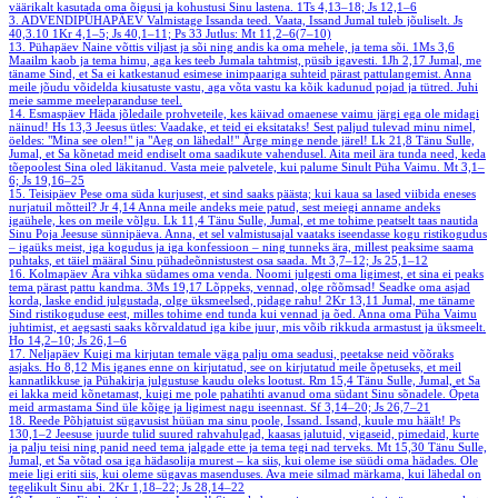
väärikalt kasutada oma õigusi ja kohustusi Sinu lastena.
1Ts 4,13–18; Js 12,1–6
3. ADVENDIPÜHAPÄEV
Valmistage Issanda teed. Vaata, Issand Jumal tuleb jõuliselt.
Js
40,3.10
1Kr 4,1–5; Js 40,1–11; Ps 33
Jutlus: Mt 11,2–6(7–10)
13. Pühapäev
Naine võttis viljast ja sõi ning andis ka oma mehele, ja tema sõi.
1Ms 3,6
Maailm kaob ja tema himu, aga kes teeb Jumala tahtmist, püsib igavesti.
1Jh 2,17
Jumal, me
täname Sind, et Sa ei katkestanud esimese inimpaariga suhteid pärast pattulangemist. Anna
meile jõudu võidelda kiusatuste vastu, aga võta vastu ka kõik kadunud pojad ja tütred. Juhi
meie samme meeleparanduse teel.
14. Esmaspäev
Häda jõledaile prohveteile, kes käivad omaenese vaimu järgi ega ole midagi
näinud!
Hs 13,3
Jeesus ütles: Vaadake, et teid ei eksitataks! Sest paljud tulevad minu nimel,
öeldes: "Mina see olen!" ja "Aeg on lähedal!" Ärge minge nende järel!
Lk 21,8
Tänu Sulle,
Jumal, et Sa kõnetad meid endiselt oma saadikute vahendusel. Aita meil ära tunda need, keda
tõepoolest Sina oled läkitanud. Vasta meie palvetele, kui palume Sinult Püha Vaimu.
Mt 3,1–
6; Js 19,16–25
15. Teisipäev
Pese oma süda kurjusest, et sind saaks päästa; kui kaua sa lased viibida eneses
nurjatuil mõtteil?
Jr 4,14
Anna meile andeks meie patud, sest meiegi anname andeks
igaühele, kes on meile võlgu.
Lk 11,4
Tänu Sulle, Jumal, et me tohime peatselt taas nautida
Sinu Poja Jeesuse sünnipäeva. Anna, et sel valmistusajal vaataks iseendasse kogu ristikogudus
– igaüks meist, iga kogudus ja iga konfessioon – ning tunneks ära, millest peaksime saama
puhtaks, et täiel määral Sinu pühadeõnnistustest osa saada.
Mt 3,7–12; Js 25,1–12
16. Kolmapäev
Ära vihka südames oma venda. Noomi julgesti oma ligimest, et sina ei peaks
tema pärast pattu kandma.
3Ms 19,17
Lõppeks, vennad, olge rõõmsad! Seadke oma asjad
korda, laske endid julgustada, olge üksmeelsed, pidage rahu!
2Kr 13,11
Jumal, me täname
Sind ristikoguduse eest, milles tohime end tunda kui vennad ja õed. Anna oma Püha Vaimu
juhtimist, et aegsasti saaks kõrvaldatud iga kibe juur, mis võib rikkuda armastust ja üksmeelt.
Ho 14,2–10; Js 26,1–6
17. Neljapäev
Kuigi ma kirjutan temale väga palju oma seadusi, peetakse neid võõraks
asjaks.
Ho 8,12
Mis iganes enne on kirjutatud, see on kirjutatud meile õpetuseks, et meil
kannatlikkuse ja Pühakirja julgustuse kaudu oleks lootust.
Rm 15,4
Tänu Sulle, Jumal, et Sa
ei lakka meid kõnetamast, kuigi me pole pahatihti avanud oma südant Sinu sõnadele. Õpeta
meid armastama Sind üle kõige ja ligimest nagu iseennast.
Sf 3,14–20; Js 26,7–21
18. Reede
Põhjatuist sügavusist hüüan ma sinu poole, Issand. Issand, kuule mu häält!
Ps
130,1–2
Jeesuse juurde tulid suured rahvahulgad, kaasas jalutuid, vigaseid, pimedaid, kurte
ja palju teisi ning panid need tema jalgade ette ja tema tegi nad terveks.
Mt 15,30
Tänu Sulle,
Jumal, et Sa võtad osa iga hädasolija murest – ka siis, kui oleme ise süüdi oma hädades. Ole
meie ligi eriti siis, kui oleme sügavas masenduses. Ava meie silmad märkama, kui lähedal on
tegelikult Sinu abi.
2Kr 1,18–22; Js 28,14–22