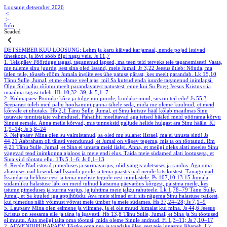
Loosung detsember 2026
<
>
Info
Seaded
DETSEMBER
KUU LOOSUNG: Lehm ja karu käivad karjamaal, nende pojad lesivad
üheskoos, ja lõvi sööb õlgi nagu veis.
Js 11,7
1. Teisipäev
Pöörduge tagasi, taganenud lapsed, ma teen teid terveks teie taganemisest! Vaata,
me tuleme sinu juurde, sest sina oled Issand, meie Jumal.
Jr 3,22
Jeesus ütleb: Nõnda, ma
ütlen teile, tõuseb rõõm Jumala inglite ees ühe patuse pärast, kes meelt parandab.
Lk 15,10
Tänu Sulle, Jumal, et me elame veel ajas, mil Sa kutsud enda juurde taganenud inimlapsi.
Olgu Sul palju rõõmu meelt parandavatest patustest, enne kui Su Poeg Jeesus Kristus siia
maailma tagasi tuleb.
Hb 10,32–39; Js 5,1–7
2. Kolmapäev
Pöörake kõrv ja tulge mu juurde, kuulake mind, siis on teil edu!
Js 55,3
Seepärast tuleb meil palju hoolsamini panna tähele seda, mida me oleme kuulnud, et meid
kõrvale ei uhutaks.
Hb 2,1
Tänu Sulle, Jumal, et Sinu kutsuv hääl kõlab maailmas Sinu
ustavate tunnistajate vahendusel. Pahatihti meelitavad aga teised hääled meid pöörama kõrvu
Sinust eemale. Anna meile kõrvad, mis tunneksid paljude helide hulgast ära Sinu hääle.
Kl
1,9–14; Js 5,8–24
3. Neljapäev
Mina olen su valmistanud, sa oled mu sulane: Iisrael, ma ei unusta sind!
Js
44,21
Aabraham oli täiesti veendunud, et Jumal on vägev tegema, mis ta on tõotanud.
Rm
4,21
Tänu Sulle, Jumal, et Sina ei unusta meid iialgi. Anna, et meilgi oleks alati meeles Sinu
vägevad teod inimkonna ajaloos ja meie endi elus. Täida meie südamed alati lootusega, et
Sina viid tõotatu ellu.
1Ts 5,1–6; Js 6,1–13
4. Reede
Nad istusid pimeduses ja surmavarjus, olid vangis viletsuses ja raudus. Aga oma
ahastuses nad kisendasid Issanda poole ja tema päästis nad nende kitsikustest. Tänagu nad
Issandat ta helduse eest ja tema imeliste tegude eest inimlastele.
Ps 107,10.13.15
Jumala
südamliku halastuse läbi on meid tulnud katsuma päevatõus kõrgest, paistma meile, kes
istume pimeduses ja surma varjus, ja juhtima meie jalgu rahuteele.
Lk 1,78–79
Tänu Sulle,
Jumal, et Sa kuuled iga appihüüdu. Ava meie silmad eriti siis nägema Sinu halastuse päikest,
kui pimedus näib võimust võtvat meie ümber ja meie südames.
Hs 37,24–28; Js 7,1–9
5. Laupäev
Mina olen esimene ja viimane, ja ei ole muud Jumalat kui mina.
Js 44,6
Jeesus
Kristus on seesama eile ja täna ja igavesti.
Hb 13,8
Tänu Sulle, Jumal, et Sina ja Su tõotused
ei muutu. Aita meilgi täita oma tõotusi, mida oleme Sinule andnud.
Fl 1,3–11; Js 7,10–17
2. ADVENDIPÜHAPÄEV
Tõstke oma pea ja vaadake üles, sest teie lunastus läheneb.
Lk