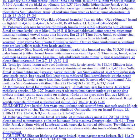
19. Laupäev
Ei ole sinu sarnast, Issand! Sina oled suur, ja suur on su nimi vägevuse poolest.
Jr 10,6
Jumalal ei ole ükski asi võimatu.
Lk 1,37
Tänu Sulle, kõigeväeline Jumal, et Sa
vaatamata oma suurusele ja vägevusele elad kaasa iga inimese elukäigule. Õpeta ja julgusta
meid elama Sinu läheduses. Anna, et otsiksime Sinu tahet ka homsel jumalateenistusel.
Js
11,10–13; Js 29,17–24
4. ADVENDIPÜHAPÄEV
Olge ikka rõõmsad Issandas! Taas ma ütlen: Olge rõõmsad! Issand
on ligidal!
Fl 4,4.5b
Fl 4,4–7; Js 52,7–10; Ps 49
Jutlus: Lk 1,(39–45)46–55(56)
20. Pühapäev
Jõgi oma harudega rõõmustab Jumala linna ja Kõigekõrgema pühi elamuid.
Jumal on tema keskel, ei ta kõigu.
Ps 46,5–6
Rahvad hakkavad käima tema valguses ning
ilmamaa kuningad toovad sinna oma hiilguse.
Ilm 21,24
Tänu Sulle, Jumal, et tohime täna
koos Sinu rahvaga tulla kokku Sind kummardama, andma Sulle üle kõik, mis meid
koormab, ning võtma Sinult vastu lohutust ja rõõmu. Õnnista Sõna kuulutamist ja kuulmist
ning ära lase kellelgi jääda Sinu heade andideta.
21. Esmaspäev
Sina, Issand, seletad mu hinge riiuasja, sina lunastad mu elu.
Nl 3,58
Stefanos
palus Jumalat ja ütles: Issand Jeesus, võta minu vaim vastu!
Ap 7,59
Tänu Sulle, Jumal, et Sa
oled meiega elus ja surmas. Lase meil igale olukorrale vastu minna julguse ja teadmisega, et
oleme Sinu lunastatud.
Ilm 3,7–13; Js 32,1–8
22. Teisipäev
Issand lisagu teile veel õnnistust, teile ja teie lastele!
Ps 115,14
Eliisabet ütles
Maarjale: Õnnistatud oled sina naiste seas ja õnnistatud on sinu ihu vili!
Lk 1,42
Tänu Sulle,
Jumal, et Sinu heldus on igavesest igavesti nendele, kes Sind kardavad, ja et Sinu õigus jääb
laste lastele, neile, kes peavad Sinu lepingut ja mõtlevad Sinu korraldustele, et teha nende
järgi. Ära jäta ka meid ja meie lapsi ilma õnnistustest, mis Sa meile oled valmistanud. Aita
meil olla Sinu õnnistuste väärilised!
Ilm 22,(12–14)16.17.20.21; Js 33,17–24
23. Kolmapäev
Jumal lõi inimese oma näo järgi, Jumala näo järgi lõi ta tema, ta lõi tema
meheks ja naiseks.
1Ms 1,27
Issanda ees ei ole mees ilma naiseta midagi ega naine ilma
meheta midagi, sest nii nagu naine on mehest, nõnda on ka mees naise läbi, aga kõik on
Jumalast.
1Kr 11,11–12
Tänu Sulle, Jumal, abieluanni eest. Õnnista kõiki abielusid. Kingi
kõigile peredele rõõmsad ja üksmeelsed jõulud.
Js 7,10–14; Js 35,1–10
JÕULUÕHTU
Ärge kartke! Sest vaata, ma kuulutan teile suurt rõõmu, mis saab osaks kõigele
rahvale: sest teile on täna Taaveti linnas sündinud Õnnistegija, kes on Issand Kristus.
Lk
2,10b.11
Tt 2,11–14; Js 9,1–6
Jutlus: Lk 2,1–14(15–20)
24. Neljapäev
Sina oled meie Jumal, ära luba, et inimene oleks sinust üle.
2Aj 14,10
Me
oleme näinud ja tunnistame, et Isa on läkitanud Poja maailma Õnnistegijaks.
1Jh 4,14
Tänu
Sulle, Jumal, et Sinus võivad ka nõrgad saada tugevaks ja kurvad rõõmsaks. Tee tühjaks iga
kuri kavatsus riikide ja inimeste vahel. Anna ristirahvale võimalus tunda rõõmu Rahuvürsti
sünnipäevast.
1. JÕULUPÜHA
Sõna sai lihaks ja elas meie keskel, ja me nägime tema kirkust.
Jh 1,14a
Tt
3,4–7; Mi 5,1–4a
Jutlus: Lk 2,(1–14)15–20