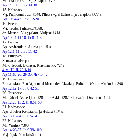
Mr. Issidor †251; vg. Serapion †V s.
Ap 14:6-18; Jh 7:14-30
15. Neljapäev
Vg. Pahhoomi Suur †348; Pihkva vg-d Eufrosin ja Serapion †XV s.
Ap 10:34-43; Jh 8:12-20
16. Reede
Vg. Teodor Pühitsetu †368;
õn. Muusa †V s.; pskmr. Abdjesu †418
Ap 10:44-11:10; Jh 8:21-30
17. Laupäev
Ap. Andronik, p. Juunia jkk. †I s.
Ap 12:1-11; Jh 8:31-42
18. Pühapäev
Samaaria naise pp.
Mr-d Teodot, Dionissi, Kristiina jkk. †249
4. v. HE Jh 20:1-10
Ap 11:19-26, 29-30; Jh 4:5-42
19. Esmaspäev
Prusa pskmr. Patriki, prmr-d Menander, Akaaki ja Polien †100; mr. Akolut †u. 300
Ap 12:12-17; Jh 8:42-51
20. Teisipäev
Mr. Talelei, Asteeri jkk. †284; mr. Askla †287; Pihkva õu. Dovmont †1299
Ap 12:25-13:2; Jh 8:51-58
21. Kolmapäev
Aps-d keiser Konstantin ja Helena † IV s.
Ap 13:13-24; Jh 6:5-14
22. Neljapäev
Mr. Vasilisk †308
Ap 14:20-27; Jh 9:39-10:9
Vkj. üpsk. Nikolai säilm. t.