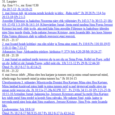
31. Laupäev
Ap. Erm † I s.; mr. Ermi †130
Ap 20:7-12; Jh 14:10-21
1. mai
Jeesus tuli, jäi seisma nende keskele ja ütles: „Rahu teile!“ Jh 20:26
Ps 114;Ap
26:13-18;1Pt 2:1-5
Apostlite Filippuse ja Jaakobus Noorema päev ehk viilipipäev
Ps 145:3-7;Js 30:15–21;1Kr
4:9–15 (Ef 1:3-10);Jh 14:1-14;
Kõigeväeline Jumal, õpeta meid tundma Sinu Poega Jeesust
Kristust kui teed, tõde ja elu, aita meil käia Sinu apostlite Filippuse ja Jaakobuse jälgedes
ning Sinu juurde jõuda. Seda palume Jeesuse Kristuse, meie Issanda läbi, kes koos Sinuga
Püha Vaimu ühtsuses elab ja valitseb igavesest ajast igavesti.
05.21
-
21.17
2. mai
Issand hoiab kohtlasi; ma olin nõder ja Tema aitas mind. Ps 116:6
Ps 116:10-19;Fl
3:10-11;Ilm 7:13-17
Athanasios Suur, Aleksandria piiskop, kirikuisa († 373)
Srk 4:20-28;Mt 10:24-27;
05.18
-
21.19
3. mai
Jumal on andnud meile igavese elu ja see elu on Tema Pojas. Kellel on Poeg, sellel
on elu; kellel ei ole Jumala Poega, sellel pole elu. 1Jh 5:11-12
Ps 29;Jh 12:44-50;
Õhtul: Ps 18:2,8-17;Js 43:14-21
05.16
-
21.22
4. mai
Jeesus ütleb: „Mina olen hea karjane ja tunnen omi ja minu omad tunnevad mind,
nõnda nagu Isa tunneb mind ja mina tunnen Isa.“ Jh 10:14-15
Ülestõusmisaja 3. pühapäev Misericordia Domini
Hea Karjane
Mina olen Hea Karjane.
Minu lambad kuulevad minu häält ja mina tunnen neid ja nad järgnevad mulle ning ma
annan neile igavese elu. Jh 10:11a,27-28a
KLPR 317
Ps 23;Hs 34:11-16;1Pt 2:21-25;Jh
10:11-16
Armuline Jumal, halastaja Isa, Jeesuses Kristuses annad Sa meile Hea Karjase,
kes juhib meid Sinu teedel ja kogub Sinu rahvaks. Me palume Sind, toida, kaitse ja
tervenda meid ning hoia alati Sinu osaduses. Jeesuse Kristuse, Sinu Poja, meie Issanda
läbi.
Lisalugemine: Srk 18:8-14
Õhtul: Ps 18:2,8-17;Mt 9:35-10:7;Ps 18:2,8-17;Js 43:14-21