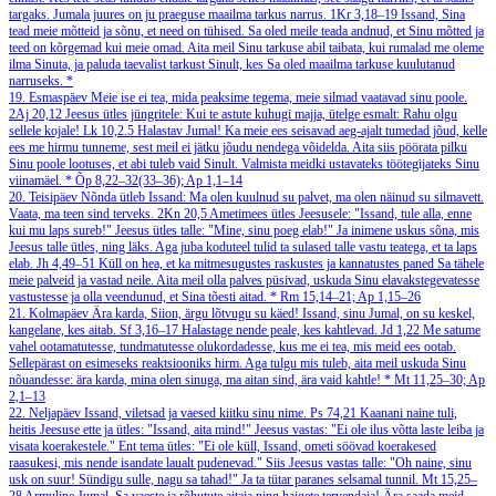
targaks. Jumala juures on ju praeguse maailma tarkus narrus.
1Kr 3,18–19
Issand, Sina
tead meie mõtteid ja sõnu, et need on tühised. Sa oled meile teada andnud, et Sinu mõtted ja
teed on kõrgemad kui meie omad. Aita meil Sinu tarkuse abil taibata, kui rumalad me oleme
ilma Sinuta, ja paluda taevalist tarkust Sinult, kes Sa oled maailma tarkuse kuulutanud
narruseks.
*
19. Esmaspäev
Meie ise ei tea, mida peaksime tegema, meie silmad vaatavad sinu poole.
2Aj 20,12
Jeesus ütles jüngritele: Kui te astute kuhugi majja, ütelge esmalt: Rahu olgu
sellele kojale!
Lk 10,2.5
Halastav Jumal! Ka meie ees seisavad aeg-ajalt tumedad jõud, kelle
ees me hirmu tunneme, sest meil ei jätku jõudu nendega võidelda. Aita siis pöörata pilku
Sinu poole lootuses, et abi tuleb vaid Sinult. Valmista meidki ustavateks töötegijateks Sinu
viinamäel.
*
Õp 8,22–32(33–36); Ap 1,1–14
20. Teisipäev
Nõnda ütleb Issand: Ma olen kuulnud su palvet, ma olen näinud su silmavett.
Vaata, ma teen sind terveks.
2Kn 20,5
Ametimees ütles Jeesusele: "Issand, tule alla, enne
kui mu laps sureb!" Jeesus ütles talle: "Mine, sinu poeg elab!" Ja inimene uskus sõna, mis
Jeesus talle ütles, ning läks. Aga juba koduteel tulid ta sulased talle vastu teatega, et ta laps
elab.
Jh 4,49–51
Küll on hea, et ka mitmesugustes raskustes ja kannatustes paned Sa tähele
meie palveid ja vastad neile. Aita meil olla palves püsivad, uskuda Sinu elavakstegevatesse
vastustesse ja olla veendunud, et Sina tõesti aitad.
*
Rm 15,14–21; Ap 1,15–26
21. Kolmapäev
Ära karda, Siion, ärgu lõtvugu su käed! Issand, sinu Jumal, on su keskel,
kangelane, kes aitab.
Sf 3,16–17
Halastage nende peale, kes kahtlevad.
Jd 1,22
Me satume
vahel ootamatutesse, tundmatutesse olukordadesse, kus me ei tea, mis meid ees ootab.
Sellepärast on esimeseks reaktsiooniks hirm. Aga tulgu mis tuleb, aita meil uskuda Sinu
nõuandesse: ära karda, mina olen sinuga, ma aitan sind, ära vaid kahtle!
*
Mt 11,25–30; Ap
2,1–13
22. Neljapäev
Issand, viletsad ja vaesed kiitku sinu nime.
Ps 74,21
Kaanani naine tuli,
heitis Jeesuse ette ja ütles: "Issand, aita mind!" Jeesus vastas: "Ei ole ilus võtta laste leiba ja
visata koerakestele." Ent tema ütles: "Ei ole küll, Issand, ometi söövad koerakesed
raasukesi, mis nende isandate laualt pudenevad." Siis Jeesus vastas talle: "Oh naine, sinu
usk on suur! Sündigu sulle, nagu sa tahad!" Ja ta tütar paranes selsamal tunnil.
Mt 15,25–