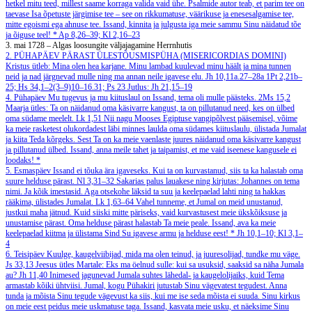
hetkel mitu teed, millest saame korraga valida vaid ühe. Psalmide autor teab, et parim tee on
taevase Isa õpetuste järgimise tee – see on rikkumatuse, väärikuse ja enesesalgamise tee,
mitte egoismi ega ahnuse tee. Issand, kinnita ja julgusta iga meie sammu Sinu näidatud tõe
ja õiguse teel!
*
Ap 8,26–39; Kl 2,16–23
3. mai 1728 – Algas loosungite väljajagamine Herrnhutis
2. PÜHAPÄEV PÄRAST ÜLESTÕUSMISPÜHA (MISERICORDIAS DOMINI)
Kristus ütleb: Mina olen hea karjane. Minu lambad kuulevad minu häält ja mina tunnen
neid ja nad järgnevad mulle ning ma annan neile igavese elu.
Jh 10,11a.27–28a
1Pt 2,21b–
25; Hs 34,1–2(3–9)10–16.31; Ps 23
Jutlus: Jh 21,15–19
4. Pühapäev
Mu tugevus ja mu kiituslaul on Issand, tema oli mulle päästeks.
2Ms 15,2
Maarja ütles: Ta on näidanud oma käsivarre kangust, ta on pillutanud need, kes on ülbed
oma südame meelelt.
Lk 1,51
Nii nagu Mooses Egiptuse vangipõlvest pääsemisel, võime
ka meie rasketest olukordadest läbi minnes laulda oma südames kiituslaulu, ülistada Jumalat
ja kiita Teda kõrgeks. Sest Ta on ka meie vaenlaste juures näidanud oma käsivarre kangust
ja pillutanud ülbed. Issand, anna meile tahet ja taipamist, et me vaid iseenese kangusele ei
loodaks!
*
5. Esmaspäev
Issand ei tõuka ära igaveseks. Kui ta on kurvastanud, siis ta ka halastab oma
suure helduse pärast.
Nl 3,31–32
Sakarias palus lauakese ning kirjutas: Johannes on tema
nimi. Ja kõik imestasid. Aga otsekohe läksid ta suu ja keelepaelad lahti ning ta hakkas
rääkima, ülistades Jumalat.
Lk 1,63–64
Vahel tunneme, et Jumal on meid unustanud,
justkui maha jätnud. Kuid siiski mitte päriseks, vaid kurvastusest meie ükskõiksuse ja
unustamise pärast. Oma helduse pärast halastab Ta meie peale. Issand, ava ka meie
keelepaelad kiitma ja ülistama Sind Su igavese armu ja helduse eest!
*
Jh 10,1–10; Kl 3,1–
4
6. Teisipäev
Kuulge, kaugelviibijad, mida ma olen teinud, ja juuresolijad, tundke mu väge.
Js 33,13
Jeesus ütles Martale: Eks ma öelnud sulle: kui sa usuksid, saaksid sa näha Jumala
au?
Jh 11,40
Inimesed jagunevad Jumala suhtes lähedal- ja kaugelolijaiks, kuid Tema
armastab kõiki ühtviisi. Jumal, kogu Pühakiri jutustab Sinu vägevatest tegudest. Anna
tunda ja mõista Sinu tegude vägevust ka siis, kui me ise seda mõista ei suuda. Sinu kirkus
on meie eest peidus meie uskmatuse taga. Issand, kasvata meie usku, et näeksime Sinu