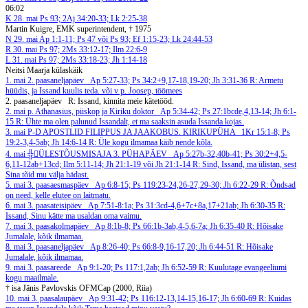
06:02
K
28. mai
Ps 93; 2Aj 34:20-33; Lk 2:25-38
Martin Kuigre, EMK superintendent, † 1975
N
29. mai
Ap 1:1-11; Ps 47 või Ps 93; Ef 1:15-23; Lk 24:44-53
R
30. mai
Ps 97; 2Ms 33:12-17; Ilm 22:6-9
L
31. mai
Ps 97; 2Ms 33:18-23; Jh 1:14-18
Neitsi Maarja külaskäik
1. mai
2. paasaneljapäev
Ap 5:27-33; Ps 34:2+9,17-18,19-20; Jh 3:31-36
R: Armetu
hüüdis, ja Issand kuulis teda.
või v p. Joosep, töömees
2. paasaneljapäev
R: Issand, kinnita meie kätetööd.
2. mai
p. Athanasius, piiskop ja Kiriku doktor
Ap 5:34-42; Ps 27:1bcde,4,13-14; Jh 6:1-
15
R: Ühte ma olen palunud Issandalt, et ma saaksin asuda Issanda kojas.
3. mai
P-D APOSTLID FILIPPUS JA JAAKOBUS. KIRIKUPÜHA
1Kr 15:1-8; Ps
19:2-3,4-5ab; Jh 14:6-14
R: Üle kogu ilmamaa käib nende kõla.
4. mai
╬ÜLESTÕUSMISAJA 3. PÜHAPÄEV
Ap 5:27b-32,40b-41; Ps 30:2+4,5-
6,11-12ab+13cd; Ilm 5:11-14; Jh 21:1-19 või Jh 21:1-14
R: Sind, Issand, ma ülistan, sest
Sina tõid mu välja hädast.
5. mai
3. paasaesmaspäev
Ap 6:8-15; Ps 119:23-24,26-27,29-30; Jh 6:22-29
R: Õndsad
on need, kelle elutee on laitmatu.
6. mai
3. paasateisipäev
Ap 7:51-8:1a; Ps 31:3cd-4,6+7c+8a,17+21ab; Jh 6:30-35
R:
Issand, Sinu kätte ma usaldan oma vaimu.
7. mai
3. paasakolmapäev
Ap 8:1b-8; Ps 66:1b-3ab,4-5,6-7a; Jh 6:35-40
R: Hõisake
Jumalale, kõik ilmamaa.
8. mai
3. paasaneljapäev
Ap 8:26-40; Ps 66:8-9,16-17,20; Jh 6:44-51
R: Hõisake
Jumalale, kõik ilmamaa.
9. mai
3. paasareede
Ap 9:1-20; Ps 117:1,2ab; Jh 6:52-59
R: Kuulutage evangeeliumi
kogu maailmale.
† isa Jānis Pavlovskis OFMCap (2000, Riia)
10. mai
3. paasalaupäev
Ap 9:31-42; Ps 116:12-13,14-15,16-17; Jh 6:60-69
R: Kuidas