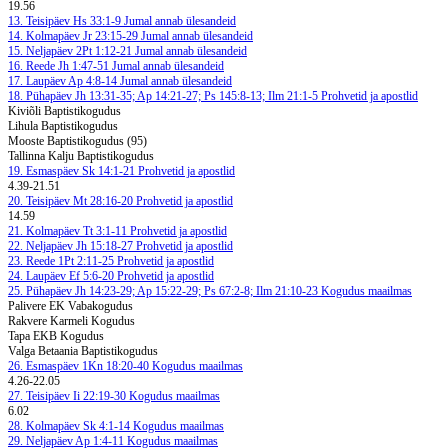
19.56
13. Teisipäev
Hs 33:1-9
Jumal annab ülesandeid
14. Kolmapäev
Jr 23:15-29
Jumal annab ülesandeid
15. Neljapäev
2Pt 1:12-21
Jumal annab ülesandeid
16. Reede
Jh 1:47-51
Jumal annab ülesandeid
17. Laupäev
Ap 4:8-14
Jumal annab ülesandeid
18. Pühapäev
Jh 13:31-35; Ap 14:21-27; Ps 145:8-13; Ilm 21:1-5
Prohvetid ja apostlid
Kiviõli Baptistikogudus
Lihula Baptistikogudus
Mooste Baptistikogudus (95)
Tallinna Kalju Baptistikogudus
19. Esmaspäev
Sk 14:1-21
Prohvetid ja apostlid
4.39-21.51
20. Teisipäev
Mt 28:16-20
Prohvetid ja apostlid
14.59
21. Kolmapäev
Tt 3:1-11
Prohvetid ja apostlid
22. Neljapäev
Jh 15:18-27
Prohvetid ja apostlid
23. Reede
1Pt 2:11-25
Prohvetid ja apostlid
24. Laupäev
Ef 5:6-20
Prohvetid ja apostlid
25. Pühapäev
Jh 14:23-29; Ap 15:22-29; Ps 67:2-8; Ilm 21:10-23
Kogudus maailmas
Palivere EK Vabakogudus
Rakvere Karmeli Kogudus
Tapa EKB Kogudus
Valga Betaania Baptistikogudus
26. Esmaspäev
1Kn 18:20-40
Kogudus maailmas
4.26-22.05
27. Teisipäev
Ii 22:19-30
Kogudus maailmas
6.02
28. Kolmapäev
Sk 4:1-14
Kogudus maailmas
29. Neljapäev
Ap 1:4-11
Kogudus maailmas