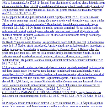
kõik su kaasreisijad.
Ap 27,23–24
Issand, Sina oled inimesed seadnud elama kõikjale, isegi
viimse mere äärde. Tänu, et kõikjal saadab meid Sinu arm ja hool. Saada meilegi oma ingel,
kes julgustaks meid ja meie usukaaslasi ka siis, kui peame astuma selle maailma vägevate
ette!
*
Jh 8,31–36; Jl 2,12–17
15. Neljapäev
Murtud ja purukslöödud südant ei põlga Jumal.
Ps 51,19
Jeesus rääkis:
Tölner seisis eemal ega tahtnud silmigi tõsta taeva poole, vaid lõi endale vastu rindu ja ütles:
Oh Jumal, ole mulle patusele armuline! Ma ütlen teile, tema läks alla oma kotta õigeks
mõistetult.
Lk 18,13–14
Oh Jumal, ole mulle, patusele, armuline! Nii sai paluda vaid see,
kelle vaim oli murtud ja süda igatses vabaneda patukoormast. Issand, tühjenda ka meie
südamed maailma kurjusest ja ahvatlustest, et Sina saaksid need oma armu ja headusega
täita.
*
Rm 8,7–11; Jl 2,18–27
16. Reede
Mina aga ootan Issandat, kes peidab oma palge Jaakobi soo eest, ja loodan tema
peale.
Js 8,17
Nad on siiski iisraellased, Jumala valitud rahvas, kelle päralt on lapseõigus ja
kirkus ja lepingud ja seadustik ja jumalateenistus ja tõotused.
Rm 9,4
Halastaja Isa, ära
peida oma palet meie eest, sest me kõik ootame Sind ja loodame üksnes Sinule. Sa oled
meie ette pannud jumalarahva varad: lepingud, tõotused, kirkuse, armu, hoole ja
andeksandmise. Me palume ka endale armu ja kindlat meelt Sinu seaduste täitmiseks!
*
Jh
19,1–7; Jl 3,1–5
17. Laupäev
Issanda heldus on igavesest igavesti nendele, kes teda kardavad, ja tema õigus
jääb laste lastele, neile, kes peavad tema lepingut ja mõtlevad tema korraldustele, et teha
nende järgi.
Ps 103,17–18
Et sa oled hoidnud minu ootamise sõna, siis hoian ka mina sind
läbikatsumistunni eest, mis on tulemas kogu ilmamaa peale, et katsuda läbi ilmamaal
elavaid.
Ilm 3,10
Jumal, me täname Sind nende kallite tõotuste eest, mis kestavad põlvest
põlve. Valmista meid ette läbikatsumise tunniks, et meil oleks usukulda, mida oleme elu
jooksul kogunud igaveseks aardeks.
*
Ilm 22,1–5; Jl 4,1–21
4. PÜHAPÄEV PÄRAST ÜLESTÕUSMISPÜHA (CANTATE)
Laulge Issandale uus
laul, sest ta on teinud imetegusid.
Ps 98,1
Lk 19,37–40; Kl 3,12–17; Ps 30
Jutlus: Js 12,1–
6
18. Pühapäev
Issand teab inimese mõtteid, et need on tühised.
Ps 94,11
Ärgu ükski petku
ennast. Kes teie seas tundub endale targana selles maailmas, see saagu narriks, et ta saaks