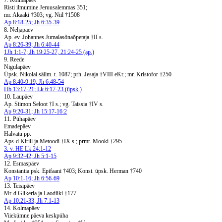
7. Kolmapäev
Risti ilmumine Jeruusalemmas 351;
mr. Akaaki †303; vg. Niil †1508
Ap 8:18-25; Jh 6:35-39
8. Neljapäev
Ap. ev. Johannes Jumalasõnaõpetaja †II s.
Ap 8:26-39; Jh 6:40-44
1Jh 1:1-7; Jh 19:25-27, 21:24-25 (ap.)
9. Reede
Nigulapäev
Üpsk. Nikolai säilm. t. 1087; prh. Jesaja †VIII eKr.; mr. Kristofor †250
Ap 8:40-9:19; Jh 6:48-54
Hb 13:17-21; Lk 6:17-23 (üpsk.)
10. Laupäev
Ap. Siimon Seloot †I s.; vg. Taissia †IV s.
Ap 9:20-31; Jh 15:17-16:2
11. Pühapäev
Emadepäev
Halvatu pp.
Aps-d Kirill ja Metoodi †IX s.; prmr. Mooki †295
3. v. HE Lk 24:1-12
Ap 9:32-42; Jh 5:1-15
12. Esmaspäev
Konstantia psk. Epifaani †403; Konst. üpsk. Herman †740
Ap 10:1-16; Jh 6:56-69
13. Teisipäev
Mr-d Glikeria ja Laodiiki †177
Ap 10:21-33; Jh 7:1-13
14. Kolmapäev
Viiekümne päeva keskpüha