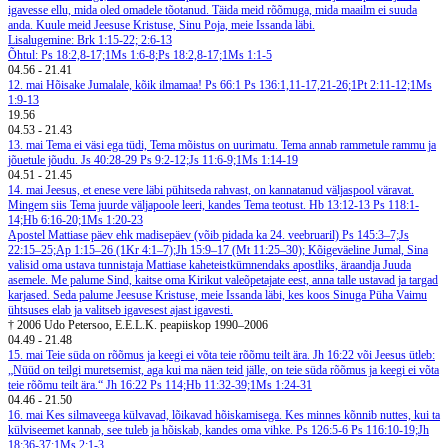
igavesse ellu, mida oled omadele tõotanud. Täida meid rõõmuga, mida maailm ei suuda
anda. Kuule meid Jeesuse Kristuse, Sinu Poja, meie Issanda läbi.
Lisalugemine: Brk 1:15-22; 2:6-13
Õhtul: Ps 18:2,8-17;1Ms 1:6-8;Ps 18:2,8-17;1Ms 1:1-5
04.56
-
21.41
12. mai
Hõisake Jumalale, kõik ilmamaa! Ps 66:1
Ps 136:1,11-17,21-26;1Pt 2:11-12;1Ms
1:9-13
19.56
04.53
-
21.43
13. mai
Tema ei väsi ega tüdi, Tema mõistus on uurimatu. Tema annab rammetule rammu ja
jõuetule jõudu. Js 40:28-29
Ps 9:2-12;Js 11:6-9;1Ms 1:14-19
04.51
-
21.45
14. mai
Jeesus, et enese vere läbi pühitseda rahvast, on kannatanud väljaspool väravat.
Mingem siis Tema juurde väljapoole leeri, kandes Tema teotust. Hb 13:12-13
Ps 118:1-
14;Hb 6:16-20;1Ms 1:20-23
Apostel Mattiase päev ehk madisepäev (võib pidada ka 24. veebruaril)
Ps 145:3–7;Js
22:15–25;Ap 1:15–26 (1Kr 4:1–7);Jh 15:9–17 (Mt 11:25–30);
Kõigeväeline Jumal, Sina
valisid oma ustava tunnistaja Mattiase kaheteistkümnendaks apostliks, äraandja Juuda
asemele. Me palume Sind, kaitse oma Kirikut valeõpetajate eest, anna talle ustavad ja targad
karjased. Seda palume Jeesuse Kristuse, meie Issanda läbi, kes koos Sinuga Püha Vaimu
ühtsuses elab ja valitseb igavesest ajast igavesti.
† 2006 Udo Petersoo, E.E.L.K. peapiiskop 1990–2006
04.49
-
21.48
15. mai
Teie süda on rõõmus ja keegi ei võta teie rõõmu teilt ära. Jh 16:22 või Jeesus ütleb:
„Nüüd on teilgi muretsemist, aga kui ma näen teid jälle, on teie süda rõõmus ja keegi ei võta
teie rõõmu teilt ära.“ Jh 16:22
Ps 114;Hb 11:32-39;1Ms 1:24-31
04.46
-
21.50
16. mai
Kes silmaveega külvavad, lõikavad hõiskamisega. Kes minnes kõnnib nuttes, kui ta
külviseemet kannab, see tuleb ja hõiskab, kandes oma vihke. Ps 126:5-6
Ps 116:10-19;Jh
18:36-37;1Ms 2:1-3