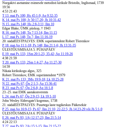
Nurgakivi asetamine esimesele metodisti kirikule Bristolis, Inglismaal, 1739
19:56
4:53 21:43
T
13. mai
Ps 100; Hs 45:1-9; Ap 9:32-35
K
14. mai
Ps 100; Jr 50:17-20; Jh 10:31-42
N
15. mai
Ps 148; Hs 2:8-3:11; Ilm 10
Edgar Blake, ÜMK piiskop, † 1943
R
16. mai
Ps 148; Tn 7:13-14; Ilm 11:15
L
17. mai
Ps 148; Tn 7; Ilm 11:16-19
20. nädal
EESTPALVES: EMK superintendent Robert Tšerenkov
P
18. mai
Ap 11:1-18; Ps 148; Ilm 21:1-6; Jh 13:31-35
ÜLESTÕUSMISAJA 5. PÜHAPÄEV
E
19. mai
Ps 133; 1Sm 20:1-23, 35-42; Ap 11:19-26
4:38 21:59
T
20. mai
Ps 133; 2Sm 1:4-27; Ap 11:27-30
14:59
Nikaia kirikukogu algus, 325
Robert Tšerenkov, EMK superintendent *1979
K
21. mai
Ps 133; 3Ms 19:9-18; Lk 10:25-28
N
22. mai
Ps 67; Õp 2:1-5; Ap 15:36-41
R
23. mai
Ps 67; Õp 2:6-8; Ap 16:1-8
23.-25. mai EMK aastakonverents
L
24. mai
Ps 67; Õp 2:9-15; Lk 19:1-10
John Wesley Aldersgate'i kogemus, 1738
21. nädal
EESTPALVES: Puuetega laste tugikeskus Päikesekiir
P
25. mai
Ap 16:9-15; Ps 67; Ilm 21:10, 22-22:5; Jh 14:23-29 või Jh 5:1-9
ÜLESTÕUSMISAJA 6. PÜHAPÄEV
E
26. mai
Ps 93; 1Aj 12:17-23; Ilm 21:5-14
4:24 22:13
T
27. mai
Ps 93; 2Aj 15:1-15; Ilm 21:15-22