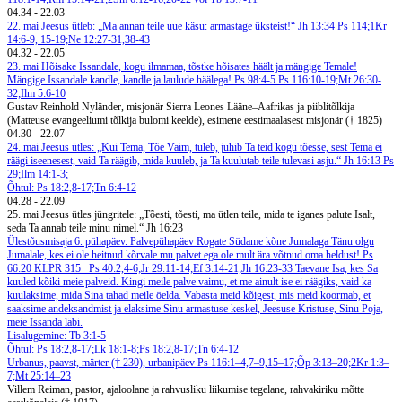
04.34
-
22.03
22. mai
Jeesus ütleb: „Ma annan teile uue käsu: armastage üksteist!“ Jh 13:34
Ps 114;1Kr
14:6-9, 15-19;Ne 12:27-31,38-43
04.32
-
22.05
23. mai
Hõisake Issandale, kogu ilmamaa, tõstke hõisates häält ja mängige Temale!
Mängige Issandale kandle, kandle ja laulude häälega! Ps 98:4-5
Ps 116:10-19;Mt 26:30-
32;Ilm 5:6-10
Gustav Reinhold Nyländer, misjonär Sierra Leones Lääne–Aafrikas ja piiblitõlkija
(Matteuse evangeeliumi tõlkija bulomi keelde), esimene eestimaalasest misjonär († 1825)
04.30
-
22.07
24. mai
Jeesus ütles: „Kui Tema, Tõe Vaim, tuleb, juhib Ta teid kogu tõesse, sest Tema ei
räägi iseenesest, vaid Ta räägib, mida kuuleb, ja Ta kuulutab teile tulevasi asju.“ Jh 16:13
Ps
29;Ilm 14:1-3;
Õhtul: Ps 18:2,8-17;Tn 6:4-12
04.28
-
22.09
25. mai
Jeesus ütles jüngritele: „Tõesti, tõesti, ma ütlen teile, mida te iganes palute Isalt,
seda Ta annab teile minu nimel.“ Jh 16:23
Ülestõusmisaja 6. pühapäev. Palvepühapäev Rogate
Südame kõne Jumalaga
Tänu olgu
Jumalale, kes ei ole heitnud kõrvale mu palvet ega ole mult ära võtnud oma heldust! Ps
66:20
KLPR 315
Ps 40:2,4-6;Jr 29:11-14;Ef 3:14-21;Jh 16:23-33
Taevane Isa, kes Sa
kuuled kõiki meie palveid. Kingi meile palve vaimu, et me ainult ise ei räägiks, vaid ka
kuulaksime, mida Sina tahad meile öelda. Vabasta meid kõigest, mis meid koormab, et
saaksime andeksandmist ja elaksime Sinu armastuse keskel, Jeesuse Kristuse, Sinu Poja,
meie Issanda läbi.
Lisalugemine: Tb 3:1-5
Õhtul: Ps 18:2,8-17;Lk 18:1-8;Ps 18:2,8-17;Tn 6:4-12
Urbanus, paavst, märter († 230), urbanipäev
Ps 116:1–4,7–9,15–17;Õp 3:13–20;2Kr 1:3–
7;Mt 25:14–23
Villem Reiman, pastor, ajaloolane ja rahvusliku liikumise tegelane, rahvakiriku mõtte