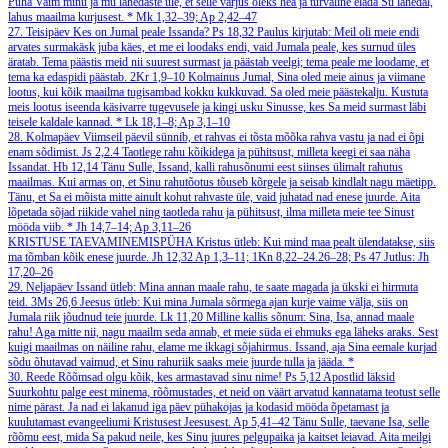
Püha Vaim minu ja mu lähedaste üle, et selle varjus oleks hea ja turvaline elada Su lähedal,
lahus maailma kurjusest.
*
Mk 1,32–39; Ap 2,42–47
27. Teisipäev
Kes on Jumal peale Issanda?
Ps 18,32
Paulus kirjutab: Meil oli meie endi
arvates surmakäsk juba käes, et me ei loodaks endi, vaid Jumala peale, kes surnud üles
äratab. Tema päästis meid nii suurest surmast ja päästab veelgi; tema peale me loodame, et
tema ka edaspidi päästab.
2Kr 1,9–10
Kolmainus Jumal, Sina oled meie ainus ja viimane
lootus, kui kõik maailma tugisambad kokku kukkuvad. Sa oled meie päästekalju. Kustuta
meis lootus iseenda käsivarre tugevusele ja kingi usku Sinusse, kes Sa meid surmast läbi
teisele kaldale kannad.
*
Lk 18,1–8; Ap 3,1–10
28. Kolmapäev
Viimseil päevil sünnib, et rahvas ei tõsta mõõka rahva vastu ja nad ei õpi
enam sõdimist.
Js 2,2.4
Taotlege rahu kõikidega ja pühitsust, milleta keegi ei saa näha
Issandat.
Hb 12,14
Tänu Sulle, Issand, kalli rahusõnumi eest siinses ülimalt rahutus
maailmas. Kui armas on, et Sinu rahutõotus tõuseb kõrgele ja seisab kindlalt nagu mäetipp.
Tänu, et Sa ei mõista mitte ainult kohut rahvaste üle, vaid juhatad nad enese juurde. Aita
lõpetada sõjad riikide vahel ning taotleda rahu ja pühitsust, ilma milleta meie tee Sinust
mööda viib.
*
Jh 14,7–14; Ap 3,11–26
KRISTUSE TAEVAMINEMISPÜHA
Kristus ütleb: Kui mind maa pealt ülendatakse, siis
ma tõmban kõik enese juurde.
Jh 12,32
Ap 1,3–11; 1Kn 8,22–24.26–28; Ps 47
Jutlus: Jh
17,20–26
29. Neljapäev
Issand ütleb: Mina annan maale rahu, te saate magada ja ükski ei hirmuta
teid.
3Ms 26,6
Jeesus ütleb: Kui mina Jumala sõrmega ajan kurje vaime välja, siis on
Jumala riik jõudnud teie juurde.
Lk 11,20
Milline kallis sõnum: Sina, Isa, annad maale
rahu! Aga mitte nii, nagu maailm seda annab, et meie süda ei ehmuks ega läheks araks. Sest
kuigi maailmas on näiline rahu, elame me ikkagi sõjahirmus. Issand, aja Sina eemale kurjad
sõdu õhutavad vaimud, et Sinu rahuriik saaks meie juurde tulla ja jääda.
*
30. Reede
Rõõmsad olgu kõik, kes armastavad sinu nime!
Ps 5,12
Apostlid läksid
Suurkohtu palge eest minema, rõõmustades, et neid on väärt arvatud kannatama teotust selle
nime pärast. Ja nad ei lakanud iga päev pühakojas ja kodasid mööda õpetamast ja
kuulutamast evangeeliumi Kristusest Jeesusest.
Ap 5,41–42
Tänu Sulle, taevane Isa, selle
rõõmu eest, mida Sa pakud neile, kes Sinu juures pelgupaika ja kaitset leiavad. Aita meilgi