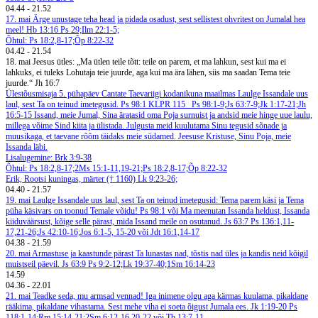
04.44
-
21.52
17. mai
Ärge unustage teha head ja pidada osadust, sest sellistest ohvritest on Jumalal hea
meel! Hb 13:16
Ps 29;Ilm 22:1-5;
Õhtul: Ps 18:2,8-17;Õp 8:22-32
04.42
-
21.54
18. mai
Jeesus ütles: „Ma ütlen teile tõtt: teile on parem, et ma lahkun, sest kui ma ei
lahkuks, ei tuleks Lohutaja teie juurde, aga kui ma ära lähen, siis ma saadan Tema teie
juurde.“ Jh 16:7
Ülestõusmisaja 5. pühapäev Cantate
Taevariigi kodanikuna maailmas
Laulge Issandale uus
laul, sest Ta on teinud imetegusid. Ps 98:1
KLPR 115
Ps 98:1-9;Js 63:7-9;Jk 1:17-21;Jh
16:5-15
Issand, meie Jumal, Sina äratasid oma Poja surnuist ja andsid meie hinge uue laulu,
millega võime Sind kiita ja ülistada. Julgusta meid kuulutama Sinu tegusid sõnade ja
muusikaga, et taevane rõõm täidaks meie südamed. Jeesuse Kristuse, Sinu Poja, meie
Issanda läbi.
Lisalugemine: Brk 3:9-38
Õhtul: Ps 18:2,8-17;2Ms 15:1-11,19-21;Ps 18:2,8-17;Õp 8:22-32
Erik, Rootsi kuningas, märter († 1160)
Lk 9:23-26;
04.40
-
21.57
19. mai
Laulge Issandale uus laul, sest Ta on teinud imetegusid: Tema parem käsi ja Tema
püha käsivars on toonud Temale võidu! Ps 98:1 või Ma meenutan Issanda heldust, Issanda
kiiduväärsust, kõige selle pärast, mida Issand meile on osutanud. Js 63:7
Ps 136:1,11-
17,21-26;Js 42:10-16;Jos 6:1-5, 15-20 või Jdt 16:1,14-17
04.38
-
21.59
20. mai
Armastuse ja kaastunde pärast Ta lunastas nad, tõstis nad üles ja kandis neid kõigil
muistseil päevil. Js 63:9
Ps 9:2-12;Lk 19:37-40;1Sm 16:14-23
14.59
04.36
-
22.01
21. mai
Teadke seda, mu armsad vennad! Iga inimene olgu aga kärmas kuulama, pikaldane
rääkima, pikaldane vihastama. Sest mehe viha ei soeta õigust Jumala ees. Jk 1:19-20
Ps
118:1-14;Rm 15:14-21;2Sm 6:12-16,20-22 või Tb 13:7-11