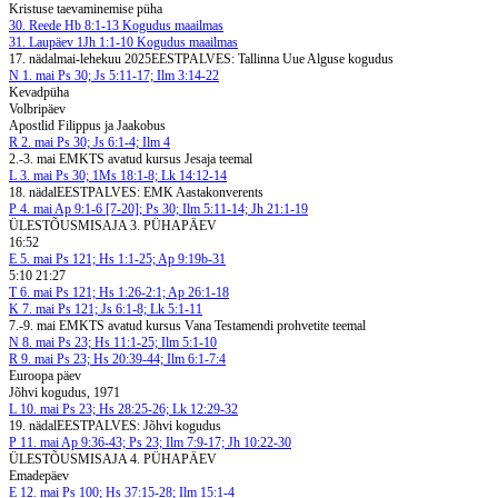
Kristuse taevaminemise püha
30. Reede
Hb 8:1-13
Kogudus maailmas
31. Laupäev
1Jh 1:1-10
Kogudus maailmas
17. nädal
mai-lehekuu 2025
EESTPALVES: Tallinna Uue Alguse kogudus
N
1. mai
Ps 30; Js 5:11-17; Ilm 3:14-22
Kevadpüha
Volbripäev
Apostlid Filippus ja Jaakobus
R
2. mai
Ps 30; Js 6:1-4; Ilm 4
2.-3. mai EMKTS avatud kursus Jesaja teemal
L
3. mai
Ps 30; 1Ms 18:1-8; Lk 14:12-14
18. nädal
EESTPALVES: EMK Aastakonverents
P
4. mai
Ap 9:1-6 [7-20]; Ps 30; Ilm 5:11-14; Jh 21:1-19
ÜLESTÕUSMISAJA 3. PÜHAPÄEV
16:52
E
5. mai
Ps 121; Hs 1:1-25; Ap 9:19b-31
5:10 21:27
T
6. mai
Ps 121; Hs 1:26-2:1; Ap 26:1-18
K
7. mai
Ps 121; Js 6:1-8; Lk 5:1-11
7.-9. mai EMKTS avatud kursus Vana Testamendi prohvetite teemal
N
8. mai
Ps 23; Hs 11:1-25; Ilm 5:1-10
R
9. mai
Ps 23; Hs 20:39-44; Ilm 6:1-7:4
Euroopa päev
Jõhvi kogudus, 1971
L
10. mai
Ps 23; Hs 28:25-26; Lk 12:29-32
19. nädal
EESTPALVES: Jõhvi kogudus
P
11. mai
Ap 9:36-43; Ps 23; Ilm 7:9-17; Jh 10:22-30
ÜLESTÕUSMISAJA 4. PÜHAPÄEV
Emadepäev
E
12. mai
Ps 100; Hs 37:15-28; Ilm 15:1-4