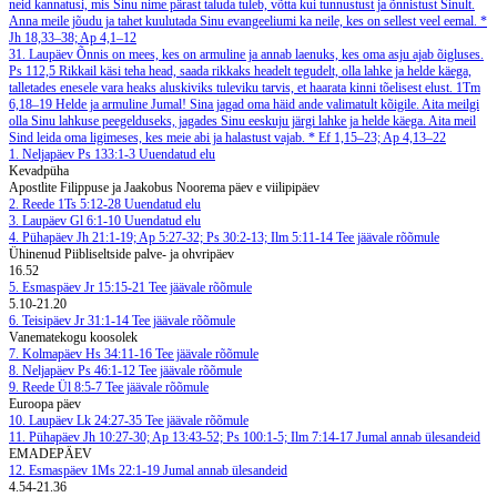
neid kannatusi, mis Sinu nime pärast taluda tuleb, võtta kui tunnustust ja õnnistust Sinult.
Anna meile jõudu ja tahet kuulutada Sinu evangeeliumi ka neile, kes on sellest veel eemal.
*
Jh 18,33–38; Ap 4,1–12
31. Laupäev
Õnnis on mees, kes on armuline ja annab laenuks, kes oma asju ajab õigluses.
Ps 112,5
Rikkail käsi teha head, saada rikkaks headelt tegudelt, olla lahke ja helde käega,
talletades enesele vara heaks aluskiviks tuleviku tarvis, et haarata kinni tõelisest elust.
1Tm
6,18–19
Helde ja armuline Jumal! Sina jagad oma häid ande valimatult kõigile. Aita meilgi
olla Sinu lahkuse peegelduseks, jagades Sinu eeskuju järgi lahke ja helde käega. Aita meil
Sind leida oma ligimeses, kes meie abi ja halastust vajab.
*
Ef 1,15–23; Ap 4,13–22
1. Neljapäev
Ps 133:1-3
Uuendatud elu
Kevadpüha
Apostlite Filippuse ja Jaakobus Noorema päev e viilipipäev
2. Reede
1Ts 5:12-28
Uuendatud elu
3. Laupäev
Gl 6:1-10
Uuendatud elu
4. Pühapäev
Jh 21:1-19; Ap 5:27-32; Ps 30:2-13; Ilm 5:11-14
Tee jäävale rõõmule
Ühinenud Piibliseltside palve- ja ohvripäev
16.52
5. Esmaspäev
Jr 15:15-21
Tee jäävale rõõmule
5.10-21.20
6. Teisipäev
Jr 31:1-14
Tee jäävale rõõmule
Vanematekogu koosolek
7. Kolmapäev
Hs 34:11-16
Tee jäävale rõõmule
8. Neljapäev
Ps 46:1-12
Tee jäävale rõõmule
9. Reede
Ül 8:5-7
Tee jäävale rõõmule
Euroopa päev
10. Laupäev
Lk 24:27-35
Tee jäävale rõõmule
11. Pühapäev
Jh 10:27-30; Ap 13:43-52; Ps 100:1-5; Ilm 7:14-17
Jumal annab ülesandeid
EMADEPÄEV
12. Esmaspäev
1Ms 22:1-19
Jumal annab ülesandeid
4.54-21.36