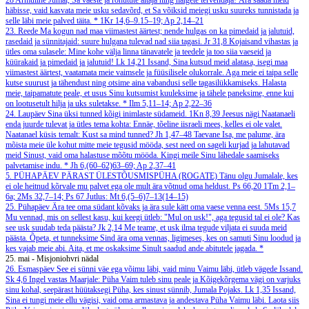
28
Armuline Jumal, Sa vaeste ja rõhutute aitaja ning haigete tervendaja! Ära saada meid
häbisse, vaid kasvata meie usku sedavõrd, et Sa võiksid meiegi usku suureks tunnistada ja
selle läbi meie palved täita.
*
1Kr 14,6–9.15–19; Ap 2,14–21
23. Reede
Ma kogun nad maa viimastest äärtest; nende hulgas on ka pimedaid ja jalutuid,
rasedaid ja sünnitajaid: suure hulgana tulevad nad siia tagasi.
Jr 31,8
Kojaisand vihastas ja
ütles oma sulasele: Mine kohe välja linna tänavatele ja teedele ja too siia vaeseid ja
küürakaid ja pimedaid ja jalutuid!
Lk 14,21
Issand, Sina kutsud meid alatasa, isegi maa
viimastest äärtest, vaatamata meie vaimsele ja füüsilisele olukorrale. Aga meie ei taipa selle
kutse suurust ja tähendust ning otsime aina vabandusi selle tagasilükkamiseks. Halasta
meie, taipamatute peale, et usus Sinu kutsumist kuuleksime ja tähele paneksime, enne kui
on lootusetult hilja ja uks suletakse.
*
Ilm 5,11–14; Ap 2,22–36
24. Laupäev
Sina üksi tunned kõigi inimlaste südameid.
1Kn 8,39
Jeesus nägi Naatanaeli
enda juurde tulevat ja ütles tema kohta: Ennäe, tõeline iisraeli mees, kelles ei ole valet.
Naatanael küsis temalt: Kust sa mind tunned?
Jh 1,47–48
Taevane Isa, me palume, ära
mõista meie üle kohut mitte meie tegusid mööda, sest need on sageli kurjad ja lahutavad
meid Sinust, vaid oma halastuse mõõtu mööda. Kingi meile Sinu lähedale saamiseks
palvetamise indu.
*
Jh 6,(60–62)63–69; Ap 2,37–41
5. PÜHAPÄEV PÄRAST ÜLESTÕUSMISPÜHA (ROGATE)
Tänu olgu Jumalale, kes
ei ole heitnud kõrvale mu palvet ega ole mult ära võtnud oma heldust.
Ps 66,20
1Tm 2,1–
6a; 2Ms 32,7–14; Ps 67
Jutlus: Mt 6,(5–6)7–13(14–15)
25. Pühapäev
Ära tee oma südant kõvaks ja ära sule kätt oma vaese venna eest.
5Ms 15,7
Mu vennad, mis on sellest kasu, kui keegi ütleb: "Mul on usk!", aga tegusid tal ei ole? Kas
see usk suudab teda päästa?
Jk 2,14
Me teame, et usk ilma tegude viljata ei suuda meid
päästa. Õpeta, et tunneksime Sind ära oma vennas, ligimeses, kes on samuti Sinu loodud ja
kes vajab meie abi. Aita, et me oskaksime Sinult saadud ande abitutele jagada.
*
25. mai - Misjoniohvri nädal
26. Esmaspäev
See ei sünni väe ega võimu läbi, vaid minu Vaimu läbi, ütleb vägede Issand.
Sk 4,6
Ingel vastas Maarjale: Püha Vaim tuleb sinu peale ja Kõigekõrgema vägi on varjuks
sinu kohal, seepärast hüütaksegi Püha, kes sinust sünnib, Jumala Pojaks.
Lk 1,35
Issand,
Sina ei tungi meie ellu vägisi, vaid oma armastava ja andestava Püha Vaimu läbi. Laota siis