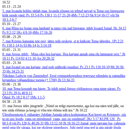
16.52
05.13
-
21.24
5. mai
Issanda heldus täidab maa. Issanda sõnaga on tehtud taevad ja Tema suu hingusega
kõik nende väed. Ps 33:5-6
Ps 136:1,11-17,21-26;4Ms 7:12-23;Sk 9:14,16-17 või Sk
10:1-3,6-7
05.10
-
21.27
6. mai
Mina ise hoian oma lambaid ja mina viin nad hingama, ütleb Issand Jumal. Hs 34:15
Ps 9:2-12;1Kr 4:9-16;4Ms 17:16-26
05.08
-
21.29
7. mai
Kristus kannatas teie eest, jättes teile eeskuju, et te käiksite Tema jälgedes. 1Pt 2:21
Ps 118:1-14;Js 63:8b-14;Js 3:14-18
05.05
-
21.31
8. mai
Jeesus ütleb: „Mina olen hea karjane. Hea karjane annab oma elu lammaste eest.“ Jh
10:11
Ps 114;Ef 4:11-16;Ap 20:28-32
05.03
-
21.34
9. mai
Issand on mu karjane, mul pole millestki puudust. Ps 23:1
Ps 116:10-19;Mt 26:30-
35;Hs 34:23-31
Nikolaus Ludwig von Zinzendorf, Eesti vennastekoguduse tegevuse edendaja ja vaimuliku
kirjanduse väljaandmise toetaja († 1760)
Jh 13:34-35;
05.00
-
21.36
10. mai
Tema kosutab mu hinge. Ta juhib mind õiguse rööbastesse oma nime pärast. Ps
23:3
Ps 29;Js 40:9-11;
Õhtul: Ps 18:2,8-17;1Ms 1:1-5
04.58
-
21.38
11. mai
Jeesus ütles jüngritele: „Nüüd on teilgi muretsemist, aga kui ma näen teid jälle, on
teie süda rõõmus ja keegi ei võta teie rõõmu teilt ära.“ Jh 16:22
Ülestõusmisaja 4. pühapäev Jubilate
Jumala rahva koduigatsus
Kui keegi on Kristuses, siis
ta on uus loodu, vana on möödunud, vaata, uus on sündinud! 2Kr 5:17
KLPR 120
Ps
66:1-9 või Ps 126;Js 40:26-31;Hb 13:12-16;Jh 16:16-23
Jumal, meie taevane Isa, valgusta
meid oma tõe säraga, kui me eksleme pimeduses. Juhi meid oma teel ja aita pärale jõuda