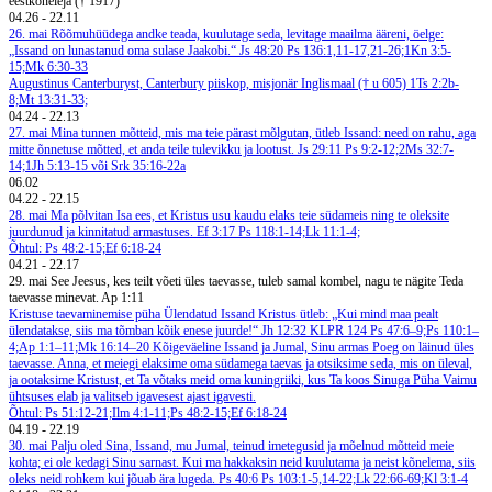
eestkõneleja († 1917)
04.26
-
22.11
26. mai
Rõõmuhüüdega andke teada, kuulutage seda, levitage maailma ääreni, öelge:
„Issand on lunastanud oma sulase Jaakobi.“ Js 48:20
Ps 136:1,11-17,21-26;1Kn 3:5-
15;Mk 6:30-33
Augustinus Canterburyst, Canterbury piiskop, misjonär Inglismaal († u 605)
1Ts 2:2b-
8;Mt 13:31-33;
04.24
-
22.13
27. mai
Mina tunnen mõtteid, mis ma teie pärast mõlgutan, ütleb Issand: need on rahu, aga
mitte õnnetuse mõtted, et anda teile tulevikku ja lootust. Js 29:11
Ps 9:2-12;2Ms 32:7-
14;1Jh 5:13-15 või Srk 35:16-22a
06.02
04.22
-
22.15
28. mai
Ma põlvitan Isa ees, et Kristus usu kaudu elaks teie südameis ning te oleksite
juurdunud ja kinnitatud armastuses. Ef 3:17
Ps 118:1-14;Lk 11:1-4;
Õhtul: Ps 48:2-15;Ef 6:18-24
04.21
-
22.17
29. mai
See Jeesus, kes teilt võeti üles taevasse, tuleb samal kombel, nagu te nägite Teda
taevasse minevat. Ap 1:11
Kristuse taevaminemise püha
Ülendatud Issand
Kristus ütleb: „Kui mind maa pealt
ülendatakse, siis ma tõmban kõik enese juurde!“ Jh 12:32
KLPR 124
Ps 47:6–9;Ps 110:1–
4;Ap 1:1–11;Mk 16:14–20
Kõigeväeline Issand ja Jumal, Sinu armas Poeg on läinud üles
taevasse. Anna, et meiegi elaksime oma südamega taevas ja otsiksime seda, mis on üleval,
ja ootaksime Kristust, et Ta võtaks meid oma kuningriiki, kus Ta koos Sinuga Püha Vaimu
ühtsuses elab ja valitseb igavesest ajast igavesti.
Õhtul: Ps 51:12-21;Ilm 4:1-11;Ps 48:2-15;Ef 6:18-24
04.19
-
22.19
30. mai
Palju oled Sina, Issand, mu Jumal, teinud imetegusid ja mõelnud mõtteid meie
kohta; ei ole kedagi Sinu sarnast. Kui ma hakkaksin neid kuulutama ja neist kõnelema, siis
oleks neid rohkem kui jõuab ära lugeda. Ps 40:6
Ps 103:1-5,14-22;Lk 22:66-69;Kl 3:1-4