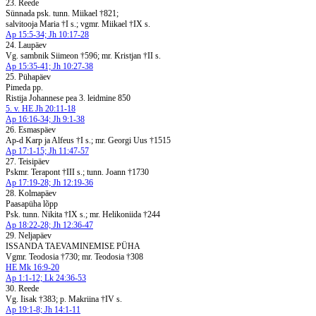
23. Reede
Sünnada psk. tunn. Miikael †821;
salvitooja Maria †I s.; vgmr. Miikael †IX s.
Ap 15:5-34; Jh 10:17-28
24. Laupäev
Vg. sambnik Siimeon †596; mr. Kristjan †II s.
Ap 15:35-41; Jh 10:27-38
25. Pühapäev
Pimeda pp.
Ristija Johannese pea 3. leidmine 850
5. v. HE Jh 20:11-18
Ap 16:16-34; Jh 9:1-38
26. Esmaspäev
Ap-d Karp ja Alfeus †I s.; mr. Georgi Uus †1515
Ap 17:1-15; Jh 11:47-57
27. Teisipäev
Pskmr. Terapont †III s.; tunn. Joann †1730
Ap 17:19-28; Jh 12:19-36
28. Kolmapäev
Paasapüha lõpp
Psk. tunn. Nikita †IX s.; mr. Helikoniida †244
Ap 18:22-28; Jh 12:36-47
29. Neljapäev
ISSANDA TAEVAMINEMISE PÜHA
Vgmr. Teodosia †730; mr. Teodosia †308
HE Mk 16:9-20
Ap 1:1-12; Lk 24:36-53
30. Reede
Vg. Iisak †383; p. Makriina †IV s.
Ap 19:1-8; Jh 14:1-11