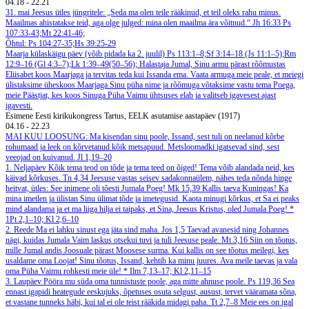
04.18
-
22.21
31. mai
Jeesus ütles jüngritele: „Seda ma olen teile rääkinud, et teil oleks rahu minus.
Maailmas ahistatakse teid, aga olge julged: mina olen maailma ära võitnud.“ Jh 16:33
Ps
107:33-43;Mt 22:41-46;
Õhtul: Ps 104:27-35;Hs 39:25-29
Maarja külaskäigu päev (võib pidada ka 2. juulil)
Ps 113:1–8;Sf 3:14–18 (Js 11:1–5);Rm
12:9–16 (Gl 4:3–7);Lk 1:39–49(50–56);
Halastaja Jumal, Sinu armu pärast rõõmustas
Eliisabet koos Maarjaga ja tervitas teda kui Issanda ema. Vaata armuga meie peale, et meiegi
ülistaksime üheskoos Maarjaga Sinu püha nime ja rõõmuga võtaksime vastu tema Poega,
meie Päästjat, kes koos Sinuga Püha Vaimu ühtsuses elab ja valitseb igavesest ajast
igavesti.
Esimene Eesti kirikukongress Tartus, EELK asutamise aastapäev (1917)
04.16
-
22.23
MAI
KUU LOOSUNG: Ma kisendan sinu poole, Issand, sest tuli on neelanud kõrbe
rohumaad ja leek on kõrvetanud kõik metsapuud. Metsloomadki igatsevad sind, sest
veeojad on kuivanud.
Jl 1,19–20
1. Neljapäev
Kõik tema teod on tõde ja tema teed on õiged! Tema võib alandada neid, kes
käivad kõrkuses.
Tn 4,34
Jeesuse vastas seisev sadakonnaülem, nähes teda nõnda hinge
heitvat, ütles: See inimene oli tõesti Jumala Poeg!
Mk 15,39
Kallis taeva Kuningas! Ka
mina imetlen ja ülistan Sinu ülimat tõde ja imetegusid. Kaota minugi kõrkus, et Sa ei peaks
mind alandama ja et ma liiga hilja ei taipaks, et Sina, Jeesus Kristus, oled Jumala Poeg!
*
1Pt 2,1–10; Kl 2,6–10
2. Reede
Ma ei lahku sinust ega jäta sind maha.
Jos 1,5
Taevad avanesid ning Johannes
nägi, kuidas Jumala Vaim laskus otsekui tuvi ja tuli Jeesuse peale.
Mt 3,16
Siin on tõotus,
mille Jumal andis Joosuale pärast Moosese surma. Kui kallis on see tõotus meilegi, kes
usaldame oma Loojat! Sinu tõotus, Issand, kehtib ka minu juures. Ava meile taevas ja vala
oma Püha Vaimu rohkesti meie üle!
*
Ilm 7,13–17; Kl 2,11–15
3. Laupäev
Pööra mu süda oma tunnistuste poole, aga mitte ahnuse poole.
Ps 119,36
Sea
ennast igapidi heategude eeskujuks, õpetuses osuta selgust, ausust, tervet vääramata sõna,
et vastane tunneks häbi, kui tal ei ole teist rääkida midagi paha.
Tt 2,7–8
Meie ees on igal