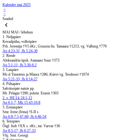
Kalender mai 2025
<
>
Seaded
MAI
MAI / lehekuu
1. Neljapäev
Kevadpüha, volbripäev
Prh. Jeremija †VI eKr.; Gruusia õu. Tamaara †1213; vg. Valburg †779
Ap 4:23-31; Jh 5:24-30
2. Reede
Aleksandria üpsk. Atanaasi Suur †373
Ap 5:1-11; Jh 5:30-6:2
3. Laupäev
Mr-d Timoteus ja Maura †286; Kiievi vg. Teodoosi †1074
Ap 5:21-33; Jh 6:14-27
4. Pühapäev
Salvitoojate naiste pp.
Mr. Pelagia †290; pskmr. Erasm †303
2. v. HE Lk 24:1-12
Ap 6:1-7; Mk 15:43-16:8
5. Esmaspäev
Smr. Irene (Irina) †I-II s.
Ap 6:8-7:5,47-60; Jh 4:46-54
6. Teisipäev
Õigl. Iiob †XX s. eKr.; mr. Varvar †36
Ap 8:5-17; Jh 6:27-33
Vkj. Smr. Georgi