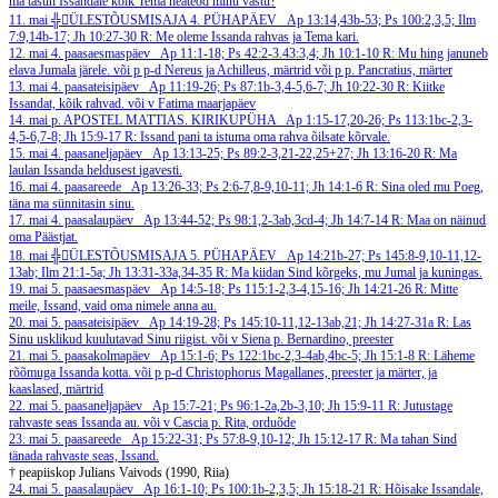
ma tasun Issandale kõik Tema heateod minu vastu?
11. mai
╬ÜLESTÕUSMISAJA 4. PÜHAPÄEV
Ap 13:14,43b-53; Ps 100:2,3,5; Ilm
7:9,14b-17; Jh 10:27-30
R: Me oleme Issanda rahvas ja Tema kari.
12. mai
4. paasaesmaspäev
Ap 11:1-18; Ps 42:2-3.43:3,4; Jh 10:1-10
R: Mu hing januneb
elava Jumala järele.
või p p-d Nereus ja Achilleus, märtrid või p p. Pancratius, märter
13. mai
4. paasateisipäev
Ap 11:19-26; Ps 87:1b-3,4-5,6-7; Jh 10:22-30
R: Kiitke
Issandat, kõik rahvad.
või v Fatima maarjapäev
14. mai
p. APOSTEL MATTIAS. KIRIKUPÜHA
Ap 1:15-17,20-26; Ps 113:1bc-2,3-
4,5-6,7-8; Jh 15:9-17
R: Issand pani ta istuma oma rahva õilsate kõrvale.
15. mai
4. paasaneljapäev
Ap 13:13-25; Ps 89:2-3,21-22,25+27; Jh 13:16-20
R: Ma
laulan Issanda heldusest igavesti.
16. mai
4. paasareede
Ap 13:26-33; Ps 2:6-7,8-9,10-11; Jh 14:1-6
R: Sina oled mu Poeg,
täna ma sünnitasin sinu.
17. mai
4. paasalaupäev
Ap 13:44-52; Ps 98:1,2-3ab,3cd-4; Jh 14:7-14
R: Maa on näinud
oma Päästjat.
18. mai
╬ÜLESTÕUSMISAJA 5. PÜHAPÄEV
Ap 14:21b-27; Ps 145:8-9,10-11,12-
13ab; Ilm 21:1-5a; Jh 13:31-33a,34-35
R: Ma kiidan Sind kõrgeks, mu Jumal ja kuningas.
19. mai
5. paasaesmaspäev
Ap 14:5-18; Ps 115:1-2,3-4,15-16; Jh 14:21-26
R: Mitte
meile, Issand, vaid oma nimele anna au.
20. mai
5. paasateisipäev
Ap 14:19-28; Ps 145:10-11,12-13ab,21; Jh 14:27-31a
R: Las
Sinu usklikud kuulutavad Sinu riigist.
või v Siena p. Bernardino, preester
21. mai
5. paasakolmapäev
Ap 15:1-6; Ps 122:1bc-2,3-4ab,4bc-5; Jh 15:1-8
R: Läheme
rõõmuga Issanda kotta.
või p p-d Christophorus Magallanes, preester ja märter, ja
kaaslased, märtrid
22. mai
5. paasaneljapäev
Ap 15:7-21; Ps 96:1-2a,2b-3,10; Jh 15:9-11
R: Jutustage
rahvaste seas Issanda au.
või v Cascia p. Rita, orduõde
23. mai
5. paasareede
Ap 15:22-31; Ps 57:8-9,10-12; Jh 15:12-17
R: Ma tahan Sind
tänada rahvaste seas, Issand.
† peapiiskop Julians Vaivods (1990, Riia)
24. mai
5. paasalaupäev
Ap 16:1-10; Ps 100:1b-2,3,5; Jh 15:18-21
R: Hõisake Issandale,