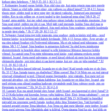
kirkust täies heleduses.
*
Mt 9,35–10,1; Kl 3,5–11
7. Kolmapäev
Issand vastas Iiobile: Kus olid sina siis, kui mina rajasin maa ning merele
ütlesin: Siiani sa võid tulla, mitte edasi, siin vaibugu su uhked lained!?
Ii 38,4.11
Jeesus
tõusis püsti, sõitles tuuli ja järve ning järv jäi täiesti vaikseks. Inimesed aga imestasid,
öeldes: Kes ta siis selline on, et isegi tuuled ja järv kuulavad tema sõna?
Mt 8,26–27
Issand, anna andeks, kui me vahel oma tarkuse pärast isekaks ja upsakaks muutume. Aga
Sina sead piirid, millest me üle ei saa. Meil jääb vaid imestada, kuidas Sina oled maa ja
maailma rajanud ja loodusjõude talitsed. Aita meil mõista Sinu seadmisi, nendele kuuletuda
ja nende järgi elada.
*
Jh 17,20–26; Kl 3,12–17
8. Neljapäev
Jumal tema tegi teile teatavaks oma seaduse, mida ta käskis teid täita – need
kümme käsku; ja ta kirjutas need kahele kivilauale.
5Ms 4,13
Jeesus ütles: Ärge arvake, et
ma olen tulnud Seadust või Prohveteid tühistama. Ma ei ole tulnud neid tühistama, vaid
täitma.
Mt 5,17
Jumal, Sina headuse ja armastuse külvaja! Sa oled kogu inimkonna
eksisteerimisele ja heaolule aluse pannud ja selle kümnesse lihtsasse lausesse kokku
võtnud. Sa saatsid oma Poja mitte tühistama neid käske, vaid näitama eeskuju nende
täitmisel. Issand, õpeta meid palvetama, et need käsud oleksid nii meie kui kogu inimkonna
olemasolu aluseks, sest teist alust ei saa keegi panna, kui see, mis on juba pandud!
*
Ef
4,11–16; Kl 3,18–4,1
9. Reede
Su rahva lapsed ütlevad: Issanda tee ei ole õige! Kuid nende enda tee ei ole õige.
Hs 33,17
Kas Jumala juures on ebaõiglust? Mitte sugugi!
Rm 9,14
Meie ees on igal päeval
erinevad võimalused ja teed. Ühtesid peame õigemateks, teisi vääraiks. Kui meie teel on
säravaid ahvatlusi, siis võime hakata kahtlema, kas Issanda tee on ikka õige. Issand, aita
meil pöörata oma silmad maailma kaduvate virvatulede pealt Sinu valguse poole, mis on
lõppematu ja igavene!
*
Hs 34,23–31; Kl 4,2–6
10. Laupäev
Kas ma ainult ligidal olen Jumal, ütleb Issand, aga kaugemal ei olegi Jumal?
Jr
23,23
Kella kolme ajal kisendas Jeesus valju häälega: Eloii, Eloii, lemaa sabahtani? – see on
tõlgitult: Mu Jumal, mu Jumal, miks sa mu maha jätsid?
Mk 15,34
Headel ja õnnelikel
päevadel me unustame sageli Jumala, justkui oleks ilma Tematagi hea. Vaid kurjadel ja
rasketel aegadel otsime Tema lähedust. Aga Tema on alati meie lähedal, meie ümber. Issand,
õpeta meid nägema Sinu lähedalolu alati ja kõikjal. Õpeta tänama Sind ka siis, kui kõik on