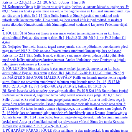
Kristus.
Lk 2,10b.11
Lk 2,1–20; Js 9,1–6
Jutlus: 1Tm 3,16
24. Kolmapäev
Õigus ja õiglus on su aujärje alus; heldus ja ustavus käivad su palge ees.
Ps
89,15
Sõna sai lihaks ja elas meie keskel, ja me nägime tema au kui Isast ainusündinud Poja
au, täis armu ja tõde.
Jh 1,14
Tänu Sulle, Jumal, et Sinu Poja sünd on kinkinud meie
rahvale selle kauneima püha. Hoia nüüd igaühest eemal kõik kurjad mõtted, et miski ei
saaks rikkuda rõõmusõnumit, mida Sinu inglid kord kuulutasid karjastele Petlemma väljal.
*
1. JÕULUPÜHA
Sõna sai lihaks ja elas meie keskel, ja me nägime tema au kui Isast
ainusündinud Poja au, täis armu ja tõde.
Jh 1,14a
Jh 3,31–36; Mi 5,1–4a; Ps 2
Jutlus: Gl
4,4–7
25. Neljapäev
Too meid, Issand, tagasi enese juurde, siis me pöördume; uuenda meie päevi
nagu muiste!
Nl 5,21
Teile on täna Taaveti linnas sündinud Õnnistegija, kes on Issand
Kristus.
Lk 2,11
Tänu Sulle, Issand, et tänavu saab meie rahvas pidada pikki pühi. Hoia
meid seda kallist pühadeaega kuritarvitamast. Andku Jõululapse, meie Õnnistegija ligiolu
rahu igasse südamesse ja kodusse.
*
2. JÕULUPÜHA
Sõna sai lihaks ja elas meie keskel, ja me nägime tema au kui Isast
ainusündinud Poja au, täis armu ja tõde.
Jh 1,14a
Jh 8,12–16; Js 11,1–9
Jutlus: 2Kr 8,9
ESIMÄRTER STEFANOSE MÄLESTUSPÄEV
Kallis on Issanda meelest tema vagade
surm. Sinule ma ohverdan tänuohvreid ja hüüan appi Issanda nime.
Ps 116,15.17
Mt
10,16–22; Ap 6,8–15; 7,(1–54)55–60; 2Aj 24,19–21;
Jutlus: Hb 10,32–39
26. Reede
Issanda käsk on selge, see valgustab silmi.
Ps 19,9
Kui kõik Suurkohtus istujad
Stefanost ainiti vaatasid, nägid nad tema palge olevat otsekui ingli palge.
Ap 6,15
Tänu
Sulle, Jumal, et Sa oled lasknud oma palgel paista meie peale. Anna, et meil oleks aega ja
silma Sinu palge märkamiseks. Issand, tõsta oma pale meie üle ja anna meile oma rahu.
*
27. Laupäev
Ma tulen Issanda Jumala vägitegudega, ma tunnistan üksnes sinu õiglust.
Ps
71,16
Neile, kes on kutsutud, olgu juutidele või kreeklastele, on ta Kristus, Jumala vägi ja
Jumala tarkus.
1Kr 1,24
Tänu Sulle, Jeesus, vägevate tegude eest, mida Sa tänini inimlaste
keskel teed. Anna, et võimalikult paljud iga rahva seast võiksid Sinus ära tunda Kristuse,
Jumala väe ja tarkuse.
*
Jh 21,20–24; Jh 1,1–5
1. PÜHAPÄEV PÄRAST JÕULE
Sõna sai lihaks ja elas meie keskel, ja me nägime tema