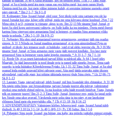
kannan ja päästan.
Js 46,4
Austa lesknaisi, kes on tõeliselt lesed.
1Tm 5,3
Tänu Sulle,
Jumal, et Sa ei heida meid ära meie vanas eas ega hülga meid, kui meie ramm lõpeb.
Õnnista meid ka siis, kui meie väline inimene kulub, et seesmine inimene uueneks ometi
päev-päevalt.
*
Ilm 2,1–7; Sk 6,1–8
10. Kolmapäev
Sina, Issand Jumal, oled suur. Sest ükski pole sinu sarnane ega ole ka
muud Jumalat kui sina, kõige selle põhjal, mida me oma kõrvaga oleme kuulnud.
2Sm 7,22
Mina olen A ja O, esimene ja viimane, algus ja ots.
Ilm 22,13
Me täname Sind, Jumal, et
kuigi Sa oled kogu universumi valitseja, on Sulle kallis ka iga inimlaps. Õpeta meid õigesti
kartma Sinu vägevust ning armastama Sind ja ligimest, et maailm Sinu armastust võiks
tunda ja uskuda.
*
2Kr 5,1–10; Sk 6,9–15
11. Neljapäev
Ma olen sind armastanud igavese armastusega, seepärast jääb mu osadus
sinuga.
Jr 31,3
Nõnda on Jumal maailma armastanud, et ta oma ainusündinud Poja on
andnud, et ükski, kes temasse usub, ei hukkuks, vaid et tal oleks igavene elu.
Jh 3,16
Me
täname Sind, Jumal, et Sinu armastus meie vastu jääb igavesti kindlaks. Ära lase meie
armastusel Sinu ja ligimeste vastu iialgi leigeks muutuda.
*
Jr 31,1–7; Sk 7,1–14
12. Reede
Oh, et sa ometi käristaksid taevad lõhki ja tuleksid alla.
Js 64,1
Ingel ütles
Maarjale: Sa jääd lapseootele ja tood ilmale poja ja paned talle nimeks Jeesus. Tema saab
suureks ja teda hüütakse Kõigekõrgema Pojaks.
Lk 1,31–32
Tänu Sulle, Jumal, et Sa oled
osanud leida endale ustavaid kõigi rahvaste seast. Aita meil jääda ustavaks mitte üksnes
advendiajal, vaid selle ajani, kui tohime tähistada igavesi jõule Sinu riigis.
*
Lk 22,66–71;
Sk 8,1–13
13. Laupäev
Vaata, päevad tulevad, ütleb Issand, mil linn Issandale üles ehitatakse.
Jr 31,38
Ma nägin püha linna, uut Jeruusalemma, taevast Jumala juurest alla tulevat, valmistatud
otsekui oma mehele ehitud mõrsja. Ja ma kuulsin valju häält troonilt hüüdvat: Vaata, Jumala
telk on inimeste juures!
Ilm 21,2–3
Tänu Sulle, Jumal, õnnistuse eest, mida Sa jagad neile,
kes Sinule oma ukse avavad. Värskenda meie usku täna ja iga päev, et me laseksime
rõõmuga Sinul meie elu tegevjuhiks olla.
*
1Ts 4,13–18; Sk 8,14–23
3. ADVENDIPÜHAPÄEV
Valmistage kõrbes Jehoova teed, vaata, Issand Jumal tuleb
jõuliselt.
Js 40,3.10
Lk 3,1–14; Js 40,1–8(9–11); Ps 130
Jutlus: Ilm 3,1-6
14. Pühapäev
Sinu poole, Issand, ma hüüan, mu kalju; ära pöördu vaikides minust eemale.