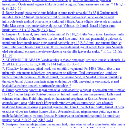
saatnud oma ainsa Poja ilmutama Sinu armastust ja päästma inimkonda igavesest
hukatusest. Õpeta meid tegema kõiki otsuseid ja tegusid Sinu armastuse vaimus.
*
1Ts 5,1–
6; Sk 2,10–17
5. Reede
Issand, näita meile oma heldust ja anna meile oma abi!
Ps 85,8
Õndsus tuleb
juutidelt.
Jh 4,22
Jumal, me täname Sind Su valitud rahva eest, kelle kaudu Sa oled
inimsoole teada andnud oma tahte ja kinkinud Päästja. Anna kõigile rahvastele armastust
Püha Maa vastu, kust meie pääste alguse sai. Vabasta, oh Jumal, Iisrael kõigist tema
kitsikustest!
*
Hs 37,24–28; Sk 3,1–10
6. Laupäev
Oh Issand, lase hästi korda minna!
Ps 118,25
Püha Vaim ütles: Eraldage mulle
Barnabas ja Saulus tööle, milleks ma olen nad kutsunud! Siis nad paastusid ja palvetasid,
panid oma käed nende peale ning saatsid nad teele.
Ap 13,2–3
Jumal, me täname Sind, et
Sinu Püha Vaim hoiab Kirikut elus. Kutsu ja eralda meid igaüht sellele tööle, mis Sa meile
oled ette näinud, et saaksime elavate okstena kanda vilja igaveseks eluks.
*
Fl 1,3–11; Sk
4,1–14
2. ADVENDIPÜHAPÄEV
Vaadake üles ja tõstke oma pead, sest teie lunastus läheneb.
Lk
21,28
Lk 21,25–33; Js 35,3–10; Ps 144
Jutlus: Ilm 3,7–10
7. Pühapäev
Issand seab püsti need, kes on küüru vajutatud.
Ps 146,8
Tõesti, tõesti, ma
ütlen teile, teie nutate ja kaeblete, aga maailm on rõõmus. Teid kurvastatakse, kuid teie
kurbus muutub rõõmuks.
Jh 16,20
Jumal, me täname Sind, et Sa oled ühtviisi õnnelike ja
õnnetute Jumal. Juhata oma laste abiga enda juurde kõik vaevatud ja koormatud, et nad
leiaksid lahenduse oma elu suurimatele muredele.
*
8. Esmaspäev
Sina pöördu tagasi oma telki, hoia osadust ja õigust ja oota alati oma Jumalat.
Ho 12,7
Paulus kirjutab: Kristus Jeesus on tulnud maailma päästma patuseid, kelle seast
esimene olen mina. Kuid minu peale on halastatud seepärast, et Kristus Jeesus saaks
osutada kogu oma pikka meelt kõigepealt mind eeskujuks tuues neile, kes edaspidi
hakkavad temasse uskuma ja pärivad igavese elu.
1Tm 1,15–16
Tänu Sulle, Jumal, et Sinu
osaduses ei pea me kartma homse pärast. Ava meie silmad nägema oma pattu, aga anna
meile ka kindel lootus, et koos Jeesuse Kristusega on naelutatud ristipuule ka suurimate
patuste patud.
*
Js 25,1–5; Sk 5,1–11
9. Teisipäev
Teie hallide juusteni ma kannan teid; mina olen teinud ja mina tõstan üles, mina