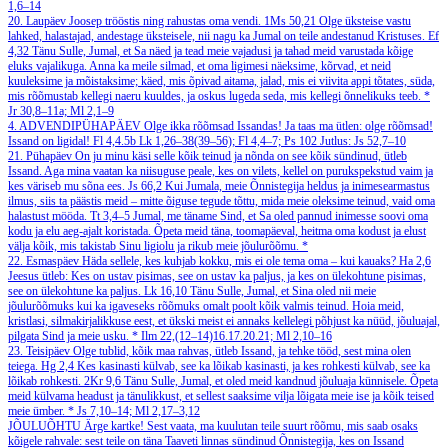
1,6–14
20. Laupäev
Joosep trööstis ning rahustas oma vendi.
1Ms 50,21
Olge üksteise vastu
lahked, halastajad, andestage üksteisele, nii nagu ka Jumal on teile andestanud Kristuses.
Ef
4,32
Tänu Sulle, Jumal, et Sa näed ja tead meie vajadusi ja tahad meid varustada kõige
eluks vajalikuga. Anna ka meile silmad, et oma ligimesi näeksime, kõrvad, et neid
kuuleksime ja mõistaksime; käed, mis õpivad aitama, jalad, mis ei viivita appi tõtates, süda,
mis rõõmustab kellegi naeru kuuldes, ja oskus lugeda seda, mis kellegi õnnelikuks teeb.
*
Jr 30,8–11a; Ml 2,1–9
4. ADVENDIPÜHAPÄEV
Olge ikka rõõmsad Issandas! Ja taas ma ütlen: olge rõõmsad!
Issand on ligidal!
Fl 4,4.5b
Lk 1,26–38(39–56); Fl 4,4–7; Ps 102
Jutlus: Js 52,7–10
21. Pühapäev
On ju minu käsi selle kõik teinud ja nõnda on see kõik sündinud, ütleb
Issand. Aga mina vaatan ka niisuguse peale, kes on vilets, kellel on purukspekstud vaim ja
kes väriseb mu sõna ees.
Js 66,2
Kui Jumala, meie Õnnistegija heldus ja inimesearmastus
ilmus, siis ta päästis meid – mitte õiguse tegude tõttu, mida meie oleksime teinud, vaid oma
halastust mööda.
Tt 3,4–5
Jumal, me täname Sind, et Sa oled pannud inimesse soovi oma
kodu ja elu aeg-ajalt koristada. Õpeta meid täna, toomapäeval, heitma oma kodust ja elust
välja kõik, mis takistab Sinu ligiolu ja rikub meie jõulurõõmu.
*
22. Esmaspäev
Häda sellele, kes kuhjab kokku, mis ei ole tema oma – kui kauaks?
Ha 2,6
Jeesus ütleb: Kes on ustav pisimas, see on ustav ka paljus, ja kes on ülekohtune pisimas,
see on ülekohtune ka paljus.
Lk 16,10
Tänu Sulle, Jumal, et Sina oled nii meie
jõulurõõmuks kui ka igaveseks rõõmuks omalt poolt kõik valmis teinud. Hoia meid,
kristlasi, silmakirjalikkuse eest, et ükski meist ei annaks kellelegi põhjust ka nüüd, jõuluajal,
pilgata Sind ja meie usku.
*
Ilm 22,(12–14)16.17.20.21; Ml 2,10–16
23. Teisipäev
Olge tublid, kõik maa rahvas, ütleb Issand, ja tehke tööd, sest mina olen
teiega.
Hg 2,4
Kes kasinasti külvab, see ka lõikab kasinasti, ja kes rohkesti külvab, see ka
lõikab rohkesti.
2Kr 9,6
Tänu Sulle, Jumal, et oled meid kandnud jõuluaja künnisele. Õpeta
meid külvama headust ja tänulikkust, et sellest saaksime vilja lõigata meie ise ja kõik teised
meie ümber.
*
Js 7,10–14; Ml 2,17–3,12
JÕULUÕHTU
Ärge kartke! Sest vaata, ma kuulutan teile suurt rõõmu, mis saab osaks
kõigele rahvale: sest teile on täna Taaveti linnas sündinud Õnnistegija, kes on Issand