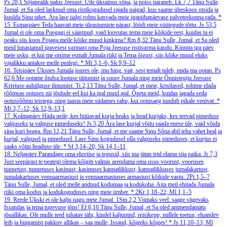
Ps 28,1
Sõjapealik palus Jeesust: Ütle üksainus sõna, ja poiss paraneb.
Lk 7,7
Tänu Sulle,
Jumal, et Sa oled lasknud oma ristikogudusel rajada paigad, kus saame üheskoos otsida ja
kuulda Sinu tahet. Ära lase iialgi rohtu kasvada meie igapühapäevase palveteekonna rada.
*
15. Esmaspäev
Teda haavati meie üleastumiste pärast, löödi meie süütegude tõttu.
Js 53,5
Jumal ei ole oma Poegagi ei säästnud, vaid loovutas tema meie kõikide eest, kuidas ta ei
peaks siis koos Pojaga meile kõike muud kinkima?
Rm 8,32
Tänu Sulle, Jumal, et Sa oled
meid lunastanud igavesest surmast oma Poja Jeesuse ristisurma kaudu. Kinnita iga päev
meie usku, et kui me otsime esmalt Jumala riiki ja Tema õigust, siis kõike muud eluks
vajalikku antakse meile pealegi.
*
Mt 3,1–6; Sk 9,9–12
16. Teisipäev
Üksnes Jumala juures ole, mu hing, vait, sest temalt tuleb, mida ma ootan.
Ps
62,6
Me ootame õndsa lootuse täitumist ja suure Jumala ning meie Õnnistegija Jeesuse
Kristuse auhiilguse ilmumist.
Tt 2,13
Tänu Sulle, Jumal, et meie, kristlased, tohime elada
rõõmsas ootuses nii jõulude eel kui ka igal muul ajal. Õpeta meid, kuidas jagada seda
ootusrõõmu teistega, ning taasta meie südames rahu, kui ootusaeg tundub pikale venivat.
*
Mt 3,7–12; Sk 12,9–13,1
17. Kolmapäev
Häda neile, kes hüüavad kurja heaks ja head kurjaks, kes teevad pimeduse
valguseks ja valguse pimeduseks!
Js 5,20
Ära lase kurjal võitu saada enese üle, vaid võida
sina kuri heaga.
Rm 12,21
Tänu Sulle, Jumal, et me saame Sinu Sõna abil teha vahet heal ja
kurjal, valgusel ja pimedusel. Lase Sinu kogudusel olla valguseks pimeduses, et kurjus ei
saaks võitu headuse üle.
*
Sf 3,14–20; Sk 14,1–11
18. Neljapäev
Parandage oma eluviise ja tegusid, siis ma jätan teid elama siia paika.
Jr 7,3
Just seepärast te peategi olema kõigiti valmis arendama oma usus voorust, vooruses
tunnetust, tunnetuses kasinust, kasinuses kannatlikkust, kannatlikkuses jumalakartust,
jumalakartuses vennaarmastust ja vennaarmastuses armastust kõikide vastu.
2Pt 1,5–7
Tänu Sulle, Jumal, et oled meile andnud kodumaa ja kodukoha. Aita meil ehitada Jumala
riiki oma kodus ja kodukoguduses ning meie ümber.
*
2Kr 1,18–22; Ml 1,1–5
19. Reede
Ükski ei ole kalju nagu meie Jumal.
1Sm 2,2
Viimaks veel: saage vägevaks
Issandas ja tema tugevuse jõus!
Ef 6,10
Tänu Sulle, Jumal, et Sa oled ammendamatu
jõuallikas. Ole mulle teed juhatav täht, kindel kaljupind, reisikepp, millele toetun, eluandev
leib ja hingamist pakkuv allikas – saa mulle, Issand, kõigeks kõiges!
*
Js 11,10–13; Ml