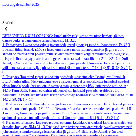
Loosung detsember 2025
<
>
Info
Seaded
DETSEMBER
KUU LOOSUNG: Jumal ütleb: teile, kes te mu nime kardate, tõuseb
õiguse päike ja paranemine tema tiibade all.
Ml 3,20
1. Esmaspäev
Läkita oma valgus ja oma tõde, need juhatagu mind su hoonetesse.
Ps 43,3
Siiemon ütles: Issand, nüüd sa lased oma sulase rahus minna oma sõna järgi, sest mu
silmad on näinud sinu päästet, mille sa oled valmistanud kõigi rahvaste nähes, valguseks,
mis peab ilmuma paganaile ja auhiilguseks oma rahvale Iisraelile.
Lk 2,29–32
Tänu Sulle,
Jumal, et Sa oled maailmale ilmutanud oma valgust ja tõde. Õnnista kõiki oma lapsi, et me
võiksime kanda head vilja, juhatades inimesi Sinu hoonetesse.
*
1Pt 1,(8.9)10–13; Sk 1,1–
6
2. Teisipäev
Too mind tagasi, et saaksin pöörduda, sest sina oled Issand, mu Jumal!
Jr
31,18
Paulus ütles: Me kuulutame teile evangeeliumi, et te pöörduksite tühjadest asjadest
elava Jumala poole, kes on teinud taeva ja maa ja mere ning kõik, mis nende sees on.
Ap
14,15
Tänu Sulle, Jumal, et tohime nii headel kui halbadel päevadel usaldada Sinu
hoolitsust. Kandku see meid läbi tegusa advendiaja rõõmsasse ja rahulikku jõuluaega.
*
Hb
10,32–39; Sk 1,7–17
3. Kolmapäev
Kes küll annaks, et kogu Issanda rahvas saaks prohveteiks, et Issand paneks
oma Vaimu nende peale!
4Ms 11,29
Te saate Püha Vaimu väe, kes tuleb teie peale.
Ap 1,8
Tänu Sulle, Jumal, et nii paljud on avanud Sinu Vaimule tee oma südamesse. Vormi meie
südameid, et saaksime olla vajalikud riistad Sinu riigi töös.
*
Kl 1,9–14; Sk 2,1–9
4. Neljapäev
Et lapsed, kes seadust veel ei tunne, kuuleksid ja õpiksid kartma Issandat, teie
Jumalat, kogu aja.
5Ms 31,13
Teie, isad, ärge ärritage oma lapsi vihale, vaid kasvatage neid
juhatamise ja manitsemisega Issanda tahte järgi.
Ef 6,4
Tänu Sulle, Jumal, et Sa oled