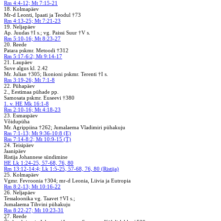
Rm 4:4-12; Mt 7:15-21
18. Kolmapäev
Mr-d Leonti, Ipaati ja Teodul †73
Rm 4:13-25; Mt 7:21-23
19. Neljapäev
Ap. Juudas †I s.; vg. Paissi Suur †V s.
Rm 5:10-16; Mt 8:23-27
20. Reede
Patara pskmr. Metoodi †312
Rm 5:17-6:2; Mt 9:14-17
21. Laupäev
Suve algus kl. 2.42
Mr. Julian †305; Ikonioni pskmr. Terenti †I s.
Rm 3:19-26; Mt 7:1-8
22. Pühapäev
2., Eestimaa pühade pp.
Samosata pskmr. Euseevi †380
1. v. HE Mk 16:1-8
Rm 2:10-16; Mt 4:18-23
23. Esmaspäev
Võidupüha
Mr. Agrippiina †262; Jumalaema Vladimiri pühakuju
Rm 7:1-13; Mt 9:36-10:8 (E)
Rm 7:14-8:2; Mt 10:9-15 (T)
24. Teisipäev
Jaanipäev
Ristija Johannese sündimine
HE Lk 1:24-25, 57-68, 76, 80
Rm 13:12-14:4; Lk 1:5-25, 57-68, 76, 80 (Ristija)
25. Kolmapäev
Vgmr. Fevroonia †304; mr-d Leonia, Liivia ja Eutropia
Rm 8:2-13; Mt 10:16-22
26. Neljapäev
Tessaloonika vg. Taavet †VI s.;
Jumalaema Tihvini pühakuju
Rm 8:22-27; Mt 10:23-31
27. Reede