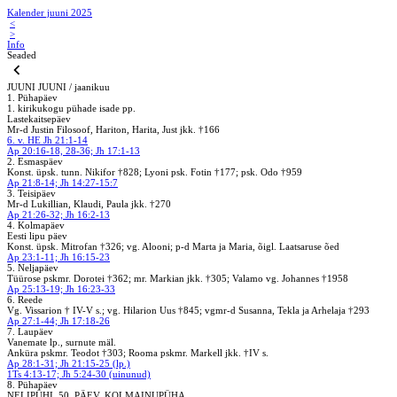
Kalender juuni 2025
<
>
Info
Seaded
JUUNI
JUUNI / jaanikuu
1. Pühapäev
1. kirikukogu pühade isade pp.
Lastekaitsepäev
Mr-d Justin Filosoof, Hariton, Harita, Just jkk. †166
6. v. HE Jh 21:1-14
Ap 20:16-18, 28-36; Jh 17:1-13
2. Esmaspäev
Konst. üpsk. tunn. Nikifor †828; Lyoni psk. Fotin †177; psk. Odo †959
Ap 21:8-14; Jh 14:27-15:7
3. Teisipäev
Mr-d Lukillian, Klaudi, Paula jkk. †270
Ap 21:26-32; Jh 16:2-13
4. Kolmapäev
Eesti lipu päev
Konst. üpsk. Mitrofan †326; vg. Alooni; p-d Marta ja Maria, õigl. Laatsaruse õed
Ap 23:1-11; Jh 16:15-23
5. Neljapäev
Tüürose pskmr. Dorotei †362; mr. Markian jkk. †305; Valamo vg. Johannes †1958
Ap 25:13-19; Jh 16:23-33
6. Reede
Vg. Vissarion † IV-V s.; vg. Hilarion Uus †845; vgmr-d Susanna, Tekla ja Arhelaja †293
Ap 27:1-44; Jh 17:18-26
7. Laupäev
Vanemate lp., surnute mäl.
Anküra pskmr. Teodot †303; Rooma pskmr. Markell jkk. †IV s.
Ap 28:1-31; Jh 21:15-25 (lp.)
1Ts 4:13-17; Jh 5:24-30 (uinunud)
8. Pühapäev
NELIPÜHI, 50. PÄEV, KOLMAINUPÜHA