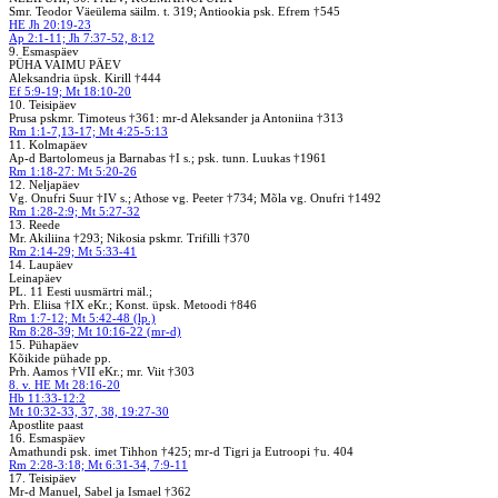
Smr. Teodor Väeülema säilm. t. 319; Antiookia psk. Efrem †545
HE Jh 20:19-23
Ap 2:1-11; Jh 7:37-52, 8:12
9. Esmaspäev
PÜHA VAIMU PÄEV
Aleksandria üpsk. Kirill †444
Ef 5:9-19; Mt 18:10-20
10. Teisipäev
Prusa pskmr. Timoteus †361: mr-d Aleksander ja Antoniina †313
Rm 1:1-7,13-17; Mt 4:25-5:13
11. Kolmapäev
Ap-d Bartolomeus ja Barnabas †I s.; psk. tunn. Luukas †1961
Rm 1:18-27: Mt 5:20-26
12. Neljapäev
Vg. Onufri Suur †IV s.; Athose vg. Peeter †734; Mõla vg. Onufri †1492
Rm 1:28-2:9; Mt 5:27-32
13. Reede
Mr. Akiliina †293; Nikosia pskmr. Trifilli †370
Rm 2:14-29; Mt 5:33-41
14. Laupäev
Leinapäev
PL. 11 Eesti uusmärtri mäl.;
Prh. Eliisa †IX eKr.; Konst. üpsk. Metoodi †846
Rm 1:7-12; Mt 5:42-48 (lp.)
Rm 8:28-39; Mt 10:16-22 (mr-d)
15. Pühapäev
Kõikide pühade pp.
Prh. Aamos †VII eKr.; mr. Viit †303
8. v. HE Mt 28:16-20
Hb 11:33-12:2
Mt 10:32-33, 37, 38, 19:27-30
Apostlite paast
16. Esmaspäev
Amathundi psk. imet Tihhon †425; mr-d Tigri ja Eutroopi †u. 404
Rm 2:28-3:18; Mt 6:31-34, 7:9-11
17. Teisipäev
Mr-d Manuel, Sabel ja Ismael †362