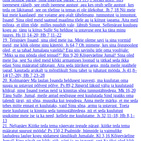
iseenesest räägib, see otsib iseenese austust; aga kes otsib selle austust, kes
teda on läkitanud, see on tõeline ja temas ei ole ülekohut.
Jh 7,18
Nii meie
kui meie kaaslased, me vajame aeg-ajalt tähelepanu, tunnustust ja innustust.
Issand, Sina oled meid saatnud maailma tõele au ja kiitust jagama. Aita meil
mõista, et ülim tõde, milles puudub vale, lähtub Sinust. Sellepärast kuulugu
kogu au, tänu ja kiitus Sulle Su helduse ja ustavuse eest ka täna minu
juures.
Hs 11,14–20; Hb 7,11–22
19. Teisipäev
Issand, sina oled meie isa. Meie oleme savi ja sina vormid
meid, me kõik oleme sinu kätetöö.
Js 64,7
Oh inimene, kes sina õigupoolest
oled, et sa tahad Jumalaga vaielda? Ega siis savinõu ütle oma voolijale:
"Miks sa mu nõnda oled teinud?"
Rm 9,20
Kõigeväeline Jumal! Sina oled
meie Isa, sest Sa oled meid kõiki armastuses loonud ja jätkad seda ikka
edasi Sinu määratud tähtajani. Aita seda üürikest aega, mida meile igaühele
jagad, kasutada arukalt ja mõistlikult Sinu tahet ja juhatust mööda.
Js 41,8–
14(17–20); Hb 7,23–28
20. Kolmapäev
Ma laulan Issanda heldusest igavesti, ma kuulutan oma
suuga su ustavust põlvest põlve.
Ps 89,2
Jüngrid läksid välja ja kuulutasid
kõikjal, ning Issand toetas neid ja kinnitas sõna tunnustähtedega.
Mk 16,20
Tänu Sulle, Jumal, meile antud eesõiguse eest kuulutada Sind igaüks oma
talendi järgi, nii sõna, muusika kui tegudega. Anna meile märku, et me seda
tehes mitte ennast ei kuulutaks, vaid Sinu sõna, armu ja ustavust. Toeta
meie kuulutust ja kinnita seda tunnustähtedega, nii et seda kuulutust
usuksime meie ise ja ka need, kellele me kuulutame.
Js 32,11–18; Hb 8,1–
13
21. Neljapäev
Kiitke teda tema vägevate tegude pärast, kiitke teda tema
määratut suurust mööda!
Ps 150,2
Psalmide, hümnide ja vaimulike
lauludega laulge kogu südamest tänulikult Jumalale.
Kl 3,16
Kõigeväeline
Jumal! Sinu päralt on kõik: riik, vägi ja au igavesti, sest Sa üksi oled kõik