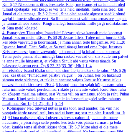
Km 6,17
Nikodeemus ütles Jeesusele: Rabi, me teame, et sa Jumalalt oled
tulnud õpetajaks; sest keegi ei või teha neid imetähti, mida sina teed, kui
Jumal ei ole temaga.
Jh 3,2
Jumal, Sina oled aegade algusest saadik olnud
varjul inimeste silmade eest. Sa ilmutad ennast vaid oma armastuse, tegude
ja tunnustähtede kaudu. Kingi meilegi tunnustähti, mille järgi mõistaksime,
et Sina meid kõnetad.
4. Esmaspäev
Tänu olgu Issandale! Päevast päeva kannab meie koormat
Jumal, kes on meie pääste.
Ps 68,20
Jeesus ütleb: Tulge minu juurde kõik,
kes olete vaevatud ja koormatud, ja mina annan teile hingamise.
Mt 11,28
Igavene Jumal! Tänu Sulle, et Sa veel tänagi kutsud oma Pojas Jeesuses
Kristuses enese juurde vaevatuid ja koormatuid ja lubad meie koormad
Tema peale panna. Kui minulgi täna rasked vaevad on, siis kuule mu palvet
ja anna mulle hingamist, et võiksin Sinult abi vastu võttes tänada Su
halastuse ja armu eest.
Õp 8,22–32(33–36); Hb 1,1–4
5. Teisipäev
Issand tõstku oma pale sinu üle ja andku sulle rahu.
4Ms 6,26
See, kes ütles: "Pimedusest paistku valgus!", on Jumal, kes on hakanud
särama meie südames, et tekiks tunnetuse valgus Jeesuse Kristuse isikus
olevast Jumala kirkusest.
2Kr 4,6
Issand, maailm vajab kõige enam rahu –
rahu inimeste vahel, perekonnas, riikide ja rahvaste vahel. Kuid Sinu rahu
on kõrgem maailma rahust, sest Vaimu vili on armastus, rõõm ja rahu Pühas
Vaimus. Kingi seda kallist rahu meile ka ärevatel aegadel selles rahutus
maailmas.
Rm 15,14–21; Hb 1,5–14
6. Kolmapäev
Nad tulevad nuttes ja ma toon neid anudes; ma viin nad
veeojade äärde tasasel teel, kus nad ei komista; sest ma olen Iisraeli isa.
Jr
31,9
Oma maise elu päevil ohverdas Jeesus palumisi ja anumisi suure
hüüdmise ja pisaratega selle poole, kes teda võis päästa surmast, ja teda
võeti kuulda tema allaheitlikkuse tõttu.
Hb 5,7
Mitte alati ei ole meie
päevad suviselt soojad, päikeselised ja rõõmsad. Ka kurvastuse orust läbi