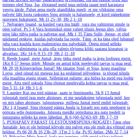
minnes oled Sina, Isa, tõotanud meid tuua mööda tasast teed karastava
veeoja äärde. Palun anna meile alandlikku meelt, et me võiksime oma
palvete läbi loota raskustes Sinu armule ja halastusele, et kord pääseksime
igavesest hukatusest.
Mt 11,25–30; Hb 2,1–10
7. Neljapäev
Issand, sa kuuled vara mu häält, vara ma valmistun sinule ja
olen valvel.
Ps 5,4
Vara hommikul enne valget tõusis Jeesus üles, väljus
ning läks tühja paika ja palvetas seal.
Mk 1,35
Tänu Sulle, Jeesus, et oled
näidanud eeskuju, kuidas palvetada Isa poole. Tänu, et ka täna oled lubanud
juba vara kuulda koos psalmistiga mu palvehäält. Õpeta mind selleks
hoolega valmistuma ja aita olla valmis tõrjuma kõiki saatana kiusatusi ja
ahvatlusi.
1Kr 14,6–9.15–19; Hb 2,11–18
8. Reede
Issand, meie Jumal, ärgu jätku meid maha ja ärgu loobugu meist.
1Kn 8,57
Jeesus ütleb: Minule on antud kõik meelevald taevas ja maa peal.
Mt 28,18
Kõigeväeline Jumal! Me täname Sind, et Sina, kogu maailma
Looja, oled olnud nii meiega kui ka eesläinud põlvedega, ja tõotad nõnda
olla maailma ajastu otsani. Sellepärast palume: ära hülga ka meid ega loobu
meist. Aita meil uskuda Sinu tõotust meelevalla kohta taevas ja maa peal.
Ilm 5,11–14; Hb 3,1–6
9. Laupäev
Kui ma teid päästan, saate te õnnistuseks.
Sk 8,13
Jumal
julgustab meid igas meie ahistuses, et me suudaksime julgustada neid, kes
on mis tahes ahistuses, julgustusega, millega Jumal meid endid julgustab.
2Kr 1,4
Issand, Sina tõotasid päästa Juuda ja Iisraeli soo patu needusest ja
pöörata selle õnnistuseks. Julgusta meidki pöörduma ära patu teedelt ja
innustama selleks ka meie lähedasi.
Jh 6,(60–62)63–69; Hb 3,7–19
5. PÜHAPÄEV PÄRAST ÜLESTÕUSMISPÜHA (ROGATE)
Tänu olgu
Jumalale, kes ei ole heitnud kõrvale mu palvet ega ole mult ära võtnud oma
heldust.
Ps 66,20
Jh 16,23b–28; 1Tm 2,1–6a; Ps 95
Jutlus: 2Ms 32,7–14
10. Pühapäev
Meie Jumal, keda me teenime, võib meid päästa tulisest