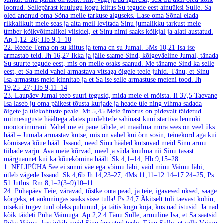
loonud. Sellepärast kuulugu kogu kiitus Su tegude eest ainuüksi Sulle. Sa
oled andnud oma Sõna meile tarkuse alguseks. Lase oma Sõnal elada
rikkalikult meie seas ja aita meil levitada Sinu jumalikku tarkust meie
ümber kõikvõimalikel viisidel, et Sinu nimi saaks kõikjal ja alati austatud.
Ap 1,12–26; Hb 9,1–10
22. Reede
Tema on su kiitus ja tema on su Jumal.
5Ms 10,21
Isa ise
armastab teid.
Jh 16,27
Ikka ja jälle saame Sind, kõigeväeline Jumal, tänada
Su suurte tegude eest, mis on meile osaks saanud. Me täname Sind ka selle
eest, et Sa meid vahel armastava vitsaga õigele teele juhid. Tänu, et Sinu
Isa-armastus meid kinnitab ja et Sa ise selle armastuse meieni tood.
Jh
19,25–27; Hb 9,11–14
23. Laupäev
Jumal teeb suuri tegusid, mida meie ei mõista.
Ii 37,5
Taevane
Isa laseb ju oma päikest tõusta kurjade ja heade üle ning vihma sadada
õigete ja ülekohtuste peale.
Mt 5,45
Meie ümbrus on pidevalt täidetud
mitmesuguste häältega alates puulehtede sahinast kuni startiva lennuki
mootorimürani. Vahel me ei pane tähele, et maailma müra sees on veel üks
hääl – Jumala armastav kutse, mis on vahel kui õrn sosin, teinekord aga kui
kõmiseva kõue hääl. Issand, need Sinu hääled kutsuvad meid Sinu armu
tiibade varju. Ava meie kõrvad, meel ja süda kuulma nii Sinu tasast
märguannet kui ka kõuekõmina häält.
Sk 4,1–14; Hb 9,15–28
1. NELIPÜHA
See ei sünni väe ega võimu läbi, vaid minu Vaimu läbi,
ütleb vägede Issand.
Sk 4,6b
Jh 14,23–27; 4Ms 11,11–12.14–17.24–25; Ps
51
Jutlus: Rm 8,1–2(3–9)10–11
24. Pühapäev
Teie, väravad, tõstke oma pead, ja teie, igavesed uksed, saage
kõrgeks, et aukuningas saaks sisse tulla!
Ps 24,7
Äkitselt tuli taevast kohin,
otsekui tugev tuul oleks puhunud, ja täitis kogu koja, kus nad istusid. Ja nad
kõik täideti Püha Vaimuga.
Ap 2,2.4
Tänu Sulle, armuline Isa, et Sa saatsid
Püha Vaimu, kes juhib meid Sinu õpetatud teele. Tänu Sulle, et selle Vaimu