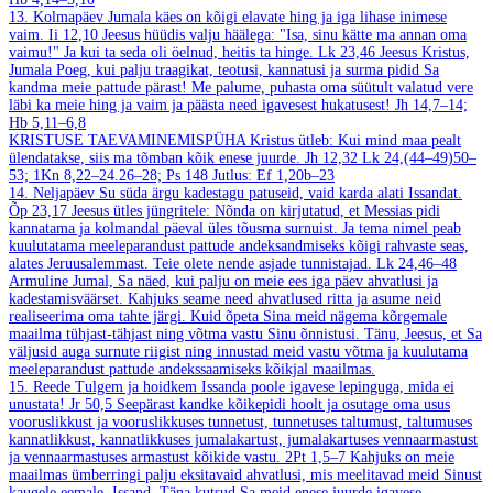
13. Kolmapäev
Jumala käes on kõigi elavate hing ja iga lihase inimese
vaim.
Ii 12,10
Jeesus hüüdis valju häälega: "Isa, sinu kätte ma annan oma
vaimu!" Ja kui ta seda oli öelnud, heitis ta hinge.
Lk 23,46
Jeesus Kristus,
Jumala Poeg, kui palju traagikat, teotusi, kannatusi ja surma pidid Sa
kandma meie pattude pärast! Me palume, puhasta oma süütult valatud vere
läbi ka meie hing ja vaim ja päästa need igavesest hukatusest!
Jh 14,7–14;
Hb 5,11–6,8
KRISTUSE TAEVAMINEMISPÜHA
Kristus ütleb: Kui mind maa pealt
ülendatakse, siis ma tõmban kõik enese juurde.
Jh 12,32
Lk 24,(44–49)50–
53; 1Kn 8,22–24.26–28; Ps 148
Jutlus: Ef 1,20b–23
14. Neljapäev
Su süda ärgu kadestagu patuseid, vaid karda alati Issandat.
Õp 23,17
Jeesus ütles jüngritele: Nõnda on kirjutatud, et Messias pidi
kannatama ja kolmandal päeval üles tõusma surnuist. Ja tema nimel peab
kuulutatama meeleparandust pattude andeksandmiseks kõigi rahvaste seas,
alates Jeruusalemmast. Teie olete nende asjade tunnistajad.
Lk 24,46–48
Armuline Jumal, Sa näed, kui palju on meie ees iga päev ahvatlusi ja
kadestamisväärset. Kahjuks seame need ahvatlused ritta ja asume neid
realiseerima oma tahte järgi. Kuid õpeta Sina meid nägema kõrgemale
maailma tühjast-tähjast ning võtma vastu Sinu õnnistusi. Tänu, Jeesus, et Sa
väljusid auga surnute riigist ning innustad meid vastu võtma ja kuulutama
meeleparandust pattude andekssaamiseks kõikjal maailmas.
15. Reede
Tulgem ja hoidkem Issanda poole igavese lepinguga, mida ei
unustata!
Jr 50,5
Seepärast kandke kõikepidi hoolt ja osutage oma usus
vooruslikkust ja vooruslikkuses tunnetust, tunnetuses taltumust, taltumuses
kannatlikkust, kannatlikkuses jumalakartust, jumalakartuses vennaarmastust
ja vennaarmastuses armastust kõikide vastu.
2Pt 1,5–7
Kahjuks on meie
maailmas ümberringi palju eksitavaid ahvatlusi, mis meelitavad meid Sinust
kaugele eemale, Issand. Täna kutsud Sa meid enese juurde igavese