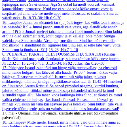
lepinguga, mida Sa ei unusta. Aga Sa ootad ka meilt voorust, kasinust,
kannatlikkust, armastust. Kuid me ei suuda seda kõike omast väest ja
seepärast palume: tule ise meile appi meie nõtrustes, et saaksime Sinu au
väärilisteks.
Jh 18,33–38; Hb 6,9–20
16. Laupäev
Jumal on südamelt tark ja jõult tugev, kes võiks teda trotsida ja
ise pääseda?
Ii 9,4
Jumal paneb suurelistele vastu, aga alandlikele annab
armu.
1Pt 5,5
Jumal, meiegi tahame ühineda Iiobi tunnistusega Sinu kohta,
et Sina oled südamelt tark, jõult tugev ja et kellelgi pole mõtet Sinuga
vaielda ega Sind trotsida. Vastupidi, me täname Sind hea nõu eest olla
mõistlikud ja alandlikud nii ligimese kui Sinu ees, et selle läbi vastu võtta
Sinu armu ja õnnistust.
Ef 1,15–23; Hb 7,1–10
6. PÜHAPÄEV PÄRAST ÜLESTÕUSMISPÜHA (EXAUDI)
Kristus
ütleb: Kui mind maa pealt ülendatakse, siis ma tõmban kõik enese juurde.
Jh 12,32
Jh 15,26–16,4; Jr 31,31–34; Ps 92
Jutlus: Rm 8,26–30
17. Pühapäev
Issand, sina tõid mu hinge välja surmavallast, sa elustasid
mind nende hulgast, kes lähevad alla hauda.
Ps 30,4
Jeesus hõikas valju
häälega: "Laatsarus, tule välja!" Ja surnu tuli välja jalust ja käsist
mähkmetega mähitud ja nägu higirätikusse mässitud.
Jh 11,43–44
Imelised
on Sinu teod, Jeesus Kristus! Sa paned pimedad nägema, kurdid kuulma,
jalutud kõndima, söödad mõne palukesega tuhandeid näljaseid ja tood
surnudki tagasi ellu. Ma tahan koos laulikuga kiita Sind, et tõotad ka mind
valida elule nende hulgast, kes hauda lähevad. Puhasta mu kõrvad, et
minagi kuuleksin nii täna kui igavese päeva koidikul Sinu kutset: tule välja
igavesele rõõmupeole, mis on valmistatud neile, kes Jumalat armastavad!
17. mai - Ülemaailmne palvenädal kristlaste ühtsuse eest (oikumeeniline
palvenädal)
18. Esmaspäev
Mitte meile, Issand, mitte meile, vaid oma nimele anna au
oma helduse pärast, oma ustavuse pärast!
Ps 115,1
Jeesus ütleb: Kes