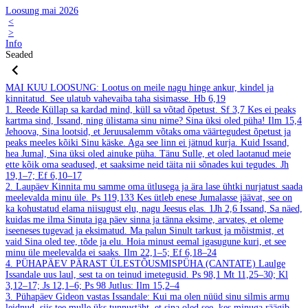
Loosung mai 2026
<
>
Info
Seaded
MAI
KUU LOOSUNG: Lootus on meile nagu hinge ankur, kindel ja
kinnitatud. See ulatub vahevaiba taha sisimasse.
Hb 6,19
1. Reede
Küllap sa kardad mind, küll sa võtad õpetust.
Sf 3,7
Kes ei peaks
kartma sind, Issand, ning ülistama sinu nime? Sina üksi oled püha!
Ilm 15,4
Jehoova, Sina lootsid, et Jeruusalemm võtaks oma väärtegudest õpetust ja
peaks meeles kõiki Sinu käske. Aga see linn ei jätnud kurja. Kuid Issand,
hea Jumal, Sina üksi oled ainuke püha. Tänu Sulle, et oled laotanud meie
ette kõik oma seadused, et saaksime neid täita nii sõnades kui tegudes.
Jh
19,1–7; Ef 6,10–17
2. Laupäev
Kinnita mu samme oma ütlusega ja ära lase ühtki nurjatust saada
meelevalda minu üle.
Ps 119,133
Kes ütleb enese Jumalasse jäävat, see on
ka kohustatud elama niisugust elu, nagu Jeesus elas.
1Jh 2,6
Issand, Sa näed,
kuidas me ilma Sinuta iga päev sinna ja tänna eksime, arvates, et oleme
iseeneses tugevad ja eksimatud. Ma palun Sinult tarkust ja mõistmist, et
vaid Sina oled tee, tõde ja elu. Hoia minust eemal igasugune kuri, et see
minu üle meelevalda ei saaks.
Ilm 22,1–5; Ef 6,18–24
4. PÜHAPÄEV PÄRAST ÜLESTÕUSMISPÜHA (CANTATE)
Laulge
Issandale uus laul, sest ta on teinud imetegusid.
Ps 98,1
Mt 11,25–30; Kl
3,12–17; Js 12,1–6; Ps 98
Jutlus: Ilm 15,2–4
3. Pühapäev
Gideon vastas Issandale: Kui ma olen nüüd sinu silmis armu
leidnud, siis tee mulle üks tunnustäht, et sina oled see, kes minuga räägib.