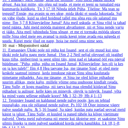
ahjust. Aga kui mitte, siis olgu sul teada, et meie ei teeni su jumalaid ega
kummarda kuldkuju.
Tn 3,17.18
Nõnda ütleb Püha, Tõeline: Ma tean su
tegusid! Ennäe, ma avasin su ees ukse, mida ükski ei suuda lukustada. Sul
on vähe jõudu, kuid sa oled hoidnud tallel mu sõna ega ole salanud mu
nime.
Ilm 3,7.8
Kõigeväeline Jumal! Aita meil uskuda, et Sina võid ja tahad
meid päästa. Juhi meid mööda maistest ahvatlustest, nii et Sina nende varju
ei jääks. Aita meil juhinduda Sinu sõnast, et me ei tormaks mööda uksest,
mille Sina oled meie ees avanud ja mida keegi teine avada ega sulgeda ei
suuda. Kuigi meie jõud on napp, hoia ise meid oma nime sees.
10. mai - Misjoniohvri nädal
11. Esmaspäev
Ükski pole nii püha kui Issand, sest ei ole muud kui sina,
ükski pole kalju nagu meie Jumal.
1Sm 2,2
Neil neljal olevusel oli igaühel
kuus tiiba, ümberringi ja seest silmi täis, ning nad ei lakanud ööl ega päeval
hüüdmast: "Püha, püha, püha on Issand Jumal, Kõigeväeline, kes oli ja kes
on ja kes tuleb!"
Ilm 4,8
Hea taevane Isa, me täname Sind, et oled meie
keskele saatnud inimesi, keda innukuse pärast Sinu sõna kuulutada
nimetame pühadeks. Aga me täname, et Sina ise oled kõige pühaduse
suurim allikas, meie kalju, millele võime oma usuhoone kindlalt rajada.
Tänu Sulle, et kogu maailma, nii taeva kui maa olendid kiidavad Sinu
pühadust ja aulisust, kelle käes on minevik, olevik ja tulevik. Issand, võta
ka mind vastu sellesse pühade koori!
Mk 1,32–39; Hb 4,1–13
12. Teisipäev
Issand on kaldunud nende palve poole, kes on tehtud
puupaljaks, ega ole põlanud nende palvet.
Ps 102,18
Õige inimese vägev
palve suudab palju.
Jk 5,16
Issand, Sa näed, kuidas patu paelad seovad meid
käsist ja jalust. Tänu Sulle, et kuuled ja paned tähele ka kõige väetimate
palveid. Õpeta meid palvetama nii eneste kui üksteise eest, et saaksime Sinu
silmis õigeks ja meie palved saadaksid korda palju kasulikku.
Lk 18,1–8;
Hb 4,14–5,10