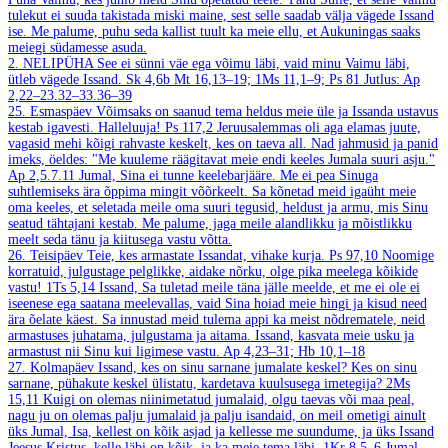
tulekut ei suuda takistada miski maine, sest selle saadab välja vägede Issand
ise. Me palume, puhu seda kallist tuult ka meie ellu, et Aukuningas saaks
meiegi südamesse asuda.
2. NELIPÜHA
See ei sünni väe ega võimu läbi, vaid minu Vaimu läbi,
ütleb vägede Issand.
Sk 4,6b
Mt 16,13–19; 1Ms 11,1–9; Ps 81
Jutlus: Ap
2,22–23.32–33.36–39
25. Esmaspäev
Võimsaks on saanud tema heldus meie üle ja Issanda ustavus
kestab igavesti. Halleluuja!
Ps 117,2
Jeruusalemmas oli aga elamas juute,
vagasid mehi kõigi rahvaste keskelt, kes on taeva all. Nad jahmusid ja panid
imeks, öeldes: "Me kuuleme räägitavat meie endi keeles Jumala suuri asju."
Ap 2,5.7.11
Jumal, Sina ei tunne keelebarjääre. Me ei pea Sinuga
suhtlemiseks ära õppima mingit võõrkeelt. Sa kõnetad meid igaüht meie
oma keeles, et seletada meile oma suuri tegusid, heldust ja armu, mis Sinu
seatud tähtajani kestab. Me palume, jaga meile alandlikku ja mõistlikku
meelt seda tänu ja kiitusega vastu võtta.
26. Teisipäev
Teie, kes armastate Issandat, vihake kurja.
Ps 97,10
Noomige
korratuid, julgustage pelglikke, aidake nõrku, olge pika meelega kõikide
vastu!
1Ts 5,14
Issand, Sa tuletad meile täna jälle meelde, et me ei ole ei
iseenese ega saatana meelevallas, vaid Sina hoiad meie hingi ja kisud need
ära õelate käest. Sa innustad meid tulema appi ka meist nõdrematele, neid
armastuses juhatama, julgustama ja aitama. Issand, kasvata meie usku ja
armastust nii Sinu kui ligimese vastu.
Ap 4,23–31; Hb 10,1–18
27. Kolmapäev
Issand, kes on sinu sarnane jumalate keskel? Kes on sinu
sarnane, pühakute keskel ülistatu, kardetava kuulsusega imetegija?
2Ms
15,11
Kuigi on olemas niinimetatud jumalaid, olgu taevas või maa peal,
nagu ju on olemas palju jumalaid ja palju isandaid, on meil ometigi ainult
üks Jumal, Isa, kellest on kõik asjad ja kellesse me suundume, ja üks Issand
Jeesus Kristus, kelle läbi on kõik, ja ka meie tema läbi.
1Kr 8,5–6
Jumal,