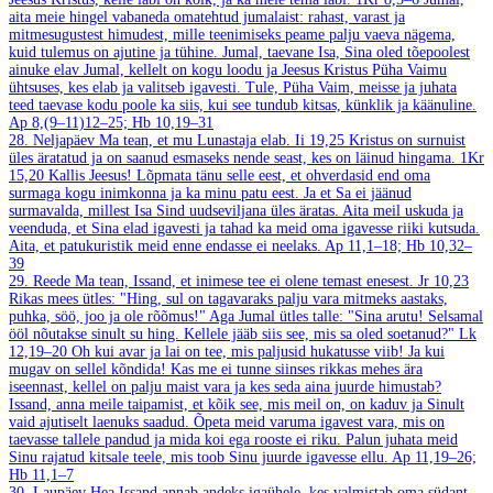
aita meie hingel vabaneda omatehtud jumalaist: rahast, varast ja
mitmesugustest himudest, mille teenimiseks peame palju vaeva nägema,
kuid tulemus on ajutine ja tühine. Jumal, taevane Isa, Sina oled tõepoolest
ainuke elav Jumal, kellelt on kogu loodu ja Jeesus Kristus Püha Vaimu
ühtsuses, kes elab ja valitseb igavesti. Tule, Püha Vaim, meisse ja juhata
teed taevase kodu poole ka siis, kui see tundub kitsas, künklik ja käänuline.
Ap 8,(9–11)12–25; Hb 10,19–31
28. Neljapäev
Ma tean, et mu Lunastaja elab.
Ii 19,25
Kristus on surnuist
üles äratatud ja on saanud esmaseks nende seast, kes on läinud hingama.
1Kr
15,20
Kallis Jeesus! Lõpmata tänu selle eest, et ohverdasid end oma
surmaga kogu inimkonna ja ka minu patu eest. Ja et Sa ei jäänud
surmavalda, millest Isa Sind uudseviljana üles äratas. Aita meil uskuda ja
veenduda, et Sina elad igavesti ja tahad ka meid oma igavesse riiki kutsuda.
Aita, et patukuristik meid enne endasse ei neelaks.
Ap 11,1–18; Hb 10,32–
39
29. Reede
Ma tean, Issand, et inimese tee ei olene temast enesest.
Jr 10,23
Rikas mees ütles: "Hing, sul on tagavaraks palju vara mitmeks aastaks,
puhka, söö, joo ja ole rõõmus!" Aga Jumal ütles talle: "Sina arutu! Selsamal
ööl nõutakse sinult su hing. Kellele jääb siis see, mis sa oled soetanud?"
Lk
12,19–20
Oh kui avar ja lai on tee, mis paljusid hukatusse viib! Ja kui
mugav on sellel kõndida! Kas me ei tunne siinses rikkas mehes ära
iseennast, kellel on palju maist vara ja kes seda aina juurde himustab?
Issand, anna meile taipamist, et kõik see, mis meil on, on kaduv ja Sinult
vaid ajutiselt laenuks saadud. Õpeta meid varuma igavest vara, mis on
taevasse tallele pandud ja mida koi ega rooste ei riku. Palun juhata meid
Sinu rajatud kitsale teele, mis toob Sinu juurde igavesse ellu.
Ap 11,19–26;
Hb 11,1–7
30. Laupäev
Hea Issand annab andeks igaühele, kes valmistab oma südant