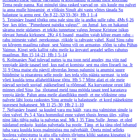
Tema peale panna. Kui minulgi täna rasked vaevad on, siis kuule mu palvet
ja anna mulle hingamist, et võiksin Sinult abi vastu võttes tänada Su
halastuse ja armu eest.
Õp 8,22–32(33–36); Hb 1,1–4
5. Teisipäev
Issand tõstku oma pale sinu üle ja andku sulle rahu.
4Ms 6,26
See, kes ütles: "Pimedusest paistku valgus!", on Jumal, kes on hakanud
särama meie südames, et tekiks tunnetuse valgus Jeesuse Kristuse isikus
olevast Jumala kirkusest.
2Kr 4,6
Issand, maailm vajab kõige enam rahu –
rahu inimeste vahel, perekonnas, riikide ja rahvaste vahel. Kuid Sinu rahu
on kõrgem maailma rahust, sest Vaimu vili on armastus, rõõm ja rahu Pühas
Vaimus. Kingi seda kallist rahu meile ka ärevatel aegadel selles rahutus
maailmas.
Rm 15,14–21; Hb 1,5–14
6. Kolmapäev
Nad tulevad nuttes ja ma toon neid anudes; ma viin nad
veeojade äärde tasasel teel, kus nad ei komista; sest ma olen Iisraeli isa.
Jr
31,9
Oma maise elu päevil ohverdas Jeesus palumisi ja anumisi suure
hüüdmise ja pisaratega selle poole, kes teda võis päästa surmast, ja teda
võeti kuulda tema allaheitlikkuse tõttu.
Hb 5,7
Mitte alati ei ole meie
päevad suviselt soojad, päikeselised ja rõõmsad. Ka kurvastuse orust läbi
minnes oled Sina, Isa, tõotanud meid tuua mööda tasast teed karastava
veeoja äärde. Palun anna meile alandlikku meelt, et me võiksime oma
palvete läbi loota raskustes Sinu armule ja halastusele, et kord pääseksime
igavesest hukatusest.
Mt 11,25–30; Hb 2,1–10
7. Neljapäev
Issand, sa kuuled vara mu häält, vara ma valmistun sinule ja
olen valvel.
Ps 5,4
Vara hommikul enne valget tõusis Jeesus üles, väljus
ning läks tühja paika ja palvetas seal.
Mk 1,35
Tänu Sulle, Jeesus, et oled
näidanud eeskuju, kuidas palvetada Isa poole. Tänu, et ka täna oled lubanud
juba vara kuulda koos psalmistiga mu palvehäält. Õpeta mind selleks
hoolega valmistuma ja aita olla valmis tõrjuma kõiki saatana kiusatusi ja
ahvatlusi.
1Kr 14,6–9.15–19; Hb 2,11–18