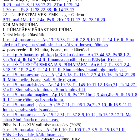
R
29. mai
Ps 8; Ii 38:12-21; 2Tm 1:12b-14
L
30. mai
Ps 8; Ii 38:22-38; Jh 14:15-17
22. nädal
EESTPALVES: EMK laager Gideon
P
31. mai
1Ms 1:1-2:4a; Ps 8; 2Kr 13:11-13; Mt 28:16-20
KOLMAINUPÜHA
1. PÜHAPÄEV PÄRAST NELIPÜHA
Neitsi Maarja külaskäik
1. mai
4. paasareede
Ap 13:26-33; Ps 2:6-7,8-9,10-11; Jh 14:1-6
R: Sina
oled mu Poeg, ma sünnitasin sinu.
või v p. Joosep, töömees
4. paasareede
R: Kinnita, Issand, meie kätetööd.
2. mai
p. Athanasius, piiskop ja Kiriku doktor
Ap 13:44-52; Ps 98:1,2-
3ab,3cd-4; Jh 14:7-14
R: Ilmamaa on näinud oma Päästjat, Kristust.
3. mai
╬ ÜLESTÕUSMISAJA 5. PÜHAPÄEV
Ap 6:1-7; Ps 33:1-2,4-
5,18-19; 1Pt 2:4-9; Jh 14:1-12
R: Sinu heldus, Issand, olgu meie peal.
4. mai
5. paasaesmaspäev
Ap 14:5-18; Ps 115:1-2,3-4,15-16; Jh 14:21-26
R: Mitte meile, Issand, vaid Sulle olgu au.
5. mai
5. paasateisipäev
Ap 14:19-28; Ps 145:10-11,12-13ab,21; Jh 14:27-
31a
R: Sinu rahvas kuulutagu Sinu kuningriiki.
6. mai
5. paasakolmapäev
Ap 15:1-6; Ps 122:1bc-2,3-4ab,4bc-5; Jh 15:1-8
R: Läheme rõõmuga Issanda kotta.
7. mai
5. paasaneljapäev
Ap 15:7-21; Ps 96:1-2a,2b-3,10; Jh 15:9-11
R:
Jutustage rahvastele Issanda au.
8. mai
5. paasareede
Ap 15:22-31; Ps 57:8-9,10-12; Jh 15:12-17
R: Ma
tahan Sind tänada rahvaste seas.
Püha Isa Leo XIV valimise aastapäev (2025)
9. mai
5. paasalaupäev
Ap 16:1-10; Ps 100:1b-2,3,5; Jh 15:18-21
R:
Hõisake Issandale, kõik ilmamaad.
† isa Jānis Pavlovskis OFMCap (2000, Riia)