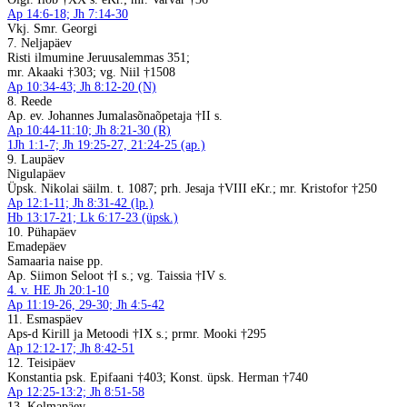
Ap 14:6-18; Jh 7:14-30
Vkj. Smr. Georgi
7. Neljapäev
Risti ilmumine Jeruusalemmas 351;
mr. Akaaki †303; vg. Niil †1508
Ap 10:34-43; Jh 8:12-20 (N)
8. Reede
Ap. ev. Johannes Jumalasõnaõpetaja †II s.
Ap 10:44-11:10; Jh 8:21-30 (R)
1Jh 1:1-7; Jh 19:25-27, 21:24-25 (ap.)
9. Laupäev
Nigulapäev
Üpsk. Nikolai säilm. t. 1087; prh. Jesaja †VIII eKr.; mr. Kristofor †250
Ap 12:1-11; Jh 8:31-42 (lp.)
Hb 13:17-21; Lk 6:17-23 (üpsk.)
10. Pühapäev
Emadepäev
Samaaria naise pp.
Ap. Siimon Seloot †I s.; vg. Taissia †IV s.
4. v. HE Jh 20:1-10
Ap 11:19-26, 29-30; Jh 4:5-42
11. Esmaspäev
Aps-d Kirill ja Metoodi †IX s.; prmr. Mooki †295
Ap 12:12-17; Jh 8:42-51
12. Teisipäev
Konstantia psk. Epifaani †403; Konst. üpsk. Herman †740
Ap 12:25-13:2; Jh 8:51-58
13. Kolmapäev