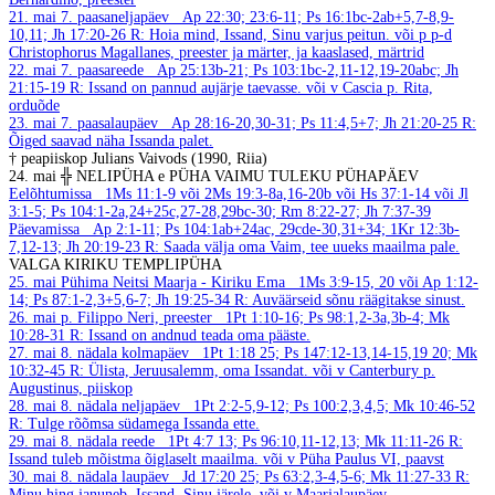
21. mai
7. paasaneljapäev
Ap 22:30; 23:6-11; Ps 16:1bc-2ab+5,7-8,9-
10,11; Jh 17:20-26
R: Hoia mind, Issand, Sinu varjus peitun.
või p p-d
Christophorus Magallanes, preester ja märter, ja kaaslased, märtrid
22. mai
7. paasareede
Ap 25:13b-21; Ps 103:1bc-2,11-12,19-20abc; Jh
21:15-19
R: Issand on pannud aujärje taevasse.
või v Cascia p. Rita,
orduõde
23. mai
7. paasalaupäev
Ap 28:16-20,30-31; Ps 11:4,5+7; Jh 21:20-25
R:
Õiged saavad näha Issanda palet.
† peapiiskop Julians Vaivods (1990, Riia)
24. mai
╬ NELIPÜHA e PÜHA VAIMU TULEKU PÜHAPÄEV
Eelõhtumissa
1Ms 11:1-9 või 2Ms 19:3-8a,16-20b või Hs 37:1-14 või Jl
3:1-5; Ps 104:1-2a,24+25c,27-28,29bc-30; Rm 8:22-27; Jh 7:37-39
Päevamissa
Ap 2:1-11; Ps 104:1ab+24ac, 29cde-30,31+34; 1Kr 12:3b-
7,12-13; Jh 20:19-23
R: Saada välja oma Vaim, tee uueks maailma pale.
VALGA KIRIKU TEMPLIPÜHA
25. mai
Pühima Neitsi Maarja - Kiriku Ema
1Ms 3:9-15, 20 või Ap 1:12-
14; Ps 87:1-2,3+5,6-7; Jh 19:25-34
R: Auväärseid sõnu räägitakse sinust.
26. mai
p. Filippo Neri, preester
1Pt 1:10-16; Ps 98:1,2-3a,3b-4; Mk
10:28-31
R: Issand on andnud teada oma pääste.
27. mai
8. nädala kolmapäev
1Pt 1:18 25; Ps 147:12-13,14-15,19 20; Mk
10:32-45
R: Ülista, Jeruusalemm, oma Issandat.
või v Canterbury p.
Augustinus, piiskop
28. mai
8. nädala neljapäev
1Pt 2:2-5,9-12; Ps 100:2,3,4,5; Mk 10:46-52
R: Tulge rõõmsa südamega Issanda ette.
29. mai
8. nädala reede
1Pt 4:7 13; Ps 96:10,11-12,13; Mk 11:11-26
R:
Issand tuleb mõistma õiglaselt maailma.
või v Püha Paulus VI, paavst
30. mai
8. nädala laupäev
Jd 17:20 25; Ps 63:2,3-4,5-6; Mk 11:27-33
R:
Minu hing januneb, Issand, Sinu järele.
või v Maarjalaupäev