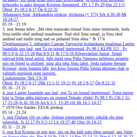
kirkuseks ja auks Jeesuse Kristuse ilmumisel. 1Pt 1:7
Ps 29;Ilm 22:1-5;
Õhtul: Ps 18:2,8-17;Õp 8:22-32
Athanasios Suur, Aleksandria piiskop, kirikuisa († 373)
Srk 4:20-28;Mt
10:24-27;
05.19
-
21.19
3. mai
Jeesus ütles: „Ma olen teatavaks teinud Sinu nime inimestele, keda
Sina mulle oled andnud maailmast. Nad olid Sinu omad, ja Sina oled
andnud nad mulle ning nad on pidanud Sinu sõna.“ Jh 17:6
Ülestõusmisaja 5. pühapäev Cantate
Taevariigi kodanikuna maailmas
Laulge
Issandale uus laul, sest Ta on teinud imetegusid. Ps 98:1
KLPR 115
Ps
98:1-9;Js 32:15-20;Rm 8:9-11;Jh 17:6-10
Kõigeväeline Jumal, Sinult
tulevad kõik head annid. Juhi meid oma Püha Vaimuga mõtlema asjadele,
mis on õiged ja olulised, ning aita teha Sinu tahet. Seda palume Jeesuse
Kristuse, meie Issanda läbi, kes koos Sinuga Püha Vaimu ühtsuses elab ja
valitseb igavesest ajast igavesti.
Lisalugemine: Brk 3:9-38
Õhtul: Ps 18:2,8-17;2Ms 15:1-11,19-21;Ps 18:2,8-17;Õp 8:22-32
05.16
-
21.21
4. mai
Laulge Issandale uus laul, sest Ta on teinud imetegusid: Tema parem
käsi ja Tema püha käsivars on toonud Temale võidu! Ps 98:1
Ps 136:1,11-
17,21-26;Js 42:10-16;Jos 6:1-5, 15-20 või Jdt 16:1,14-17
* 1970 Ove Sander, EELK piiskop
05.14
-
21.24
5. mai
Õigluse vili on rahu, õigluse tulemuseks püsiv rahulik elu ning
julgeolek. Js 32:17
Ps 9:2-12;Lk 19:37-40;1Sm 16:14-23
05.11
-
21.26
6. mai
Kui Kristus on teie sees, siis on ihu küll patu tõttu surnud, aga Vaim
on õiguse tõttu elu. Rm 8:10
Ps 118:1-14;Rm 15:14-21;2Sm 6:12-16,20-22