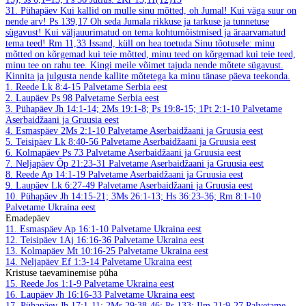
31. Pühapäev
Kui kallid on mulle sinu mõtted, oh Jumal! Kui väga suur on
nende arv!
Ps 139,17
Oh seda Jumala rikkuse ja tarkuse ja tunnetuse
sügavust! Kui väljauurimatud on tema kohtumõistmised ja äraarvamatud
tema teed!
Rm 11,33
Issand, küll on hea toetuda Sinu tõotusele: minu
mõtted on kõrgemad kui teie mõtted, minu teed on kõrgemad kui teie teed,
minu tee on rahu tee. Kingi meile võimet tajuda nende mõtete sügavust.
Kinnita ja julgusta nende kallite mõtetega ka minu tänase päeva teekonda.
1. Reede
Lk 8:4-15
Palvetame Serbia eest
2. Laupäev
Ps 98
Palvetame Serbia eest
3. Pühapäev
Jh 14:1-14; 2Ms 19:1-8; Ps 19:8-15; 1Pt 2:1-10
Palvetame
Aserbaidžaani ja Gruusia eest
4. Esmaspäev
2Ms 2:1-10
Palvetame Aserbaidžaani ja Gruusia eest
5. Teisipäev
Lk 8:40-56
Palvetame Aserbaidžaani ja Gruusia eest
6. Kolmapäev
Ps 73
Palvetame Aserbaidžaani ja Gruusia eest
7. Neljapäev
Õp 21:23-31
Palvetame Aserbaidžaani ja Gruusia eest
8. Reede
Ap 14:1-19
Palvetame Aserbaidžaani ja Gruusia eest
9. Laupäev
Lk 6:27-49
Palvetame Aserbaidžaani ja Gruusia eest
10. Pühapäev
Jh 14:15-21; 3Ms 26:1-13; Hs 36:23-36; Rm 8:1-10
Palvetame Ukraina eest
Emadepäev
11. Esmaspäev
Ap 16:1-10
Palvetame Ukraina eest
12. Teisipäev
1Aj 16:16-36
Palvetame Ukraina eest
13. Kolmapäev
Mt 10:16-25
Palvetame Ukraina eest
14. Neljapäev
Ef 1:3-14
Palvetame Ukraina eest
Kristuse taevaminemise püha
15. Reede
Jos 1:1-9
Palvetame Ukraina eest
16. Laupäev
Jh 16:16-33
Palvetame Ukraina eest
17. Pühapäev
Jh 17:1-11; 2Ms 29:38-46; Ps 133; Ilm 21:9-27
Palvetame