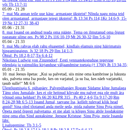
või Tb 13:7-11
05.09
-
21.28
7. mai
Ma annan teile uue käsu: armastage üksteist! Nõnda nagu mina teid
olen armastanud, armastage teiegi üksteist! Jh 13:34
Ps 114;1Kr 14:6-9, 15-
19;Ne 12:27-31,38-43
05.06
-
21.31
8. mai
Issand on andnud teada oma pääste, Tema on ilmutanud oma õigust
paganate silme ees. Ps 98:2
Ps 116:10-19;Mt 26:30-32;Ilm 5:6-10
05.04
-
21.33
9. mai
Mu rahvas elab rahu eluasemel, kindlais elamuis ning häirimatuis
hingamispaigus. Js 32:18
Ps 29;Ilm 14:1-3;
Õhtul: Ps 18:2,8-17;Tn 6:4-12
Nikolaus Ludwig von Zinzendorf, Eesti vennastekoguduse tegevuse
edendaja ja vaimuliku kirjanduse väljaandmise toetaja († 1760)
Jh 13:34-35;
05.01
-
21.35
10. mai
Jeesus õpetas: „Kui sa palvetad, siis mine oma kambrisse ja lukusta
uks, palveta oma Isa poole, kes on varjatud, ja su Isa, kes näeb varjatutki,
tasub sulle!“ Mt 6:6
Ülestõusmisaja 6. pühapäev. Palvepühapäev Rogate
Südame kõne Jumalaga
Tänu olgu Jumalale, kes ei ole heitnud kõrvale mu palvet ega ole mult ära
võtnud oma heldust! Ps 66:20
KLPR 315
Ps 40:2,4-6;Tn 9:17-20;Rm
8:24-28;Mt 6:5-13
Issand Jumal, taevane Isa, kellelt tulevad kõik head
annid! Sina oled tõotanud anda meile seda, mida palume Sinu Poja nimel.
Õpeta meid õigesti palvetama, et me alati ja kõiges Sinu abile loodaksime
ning oma elus Sind austaksime. Jeesuse Kristuse, Sinu Poja, meie Issanda
läbi.
Lisalugemine: Tb 3:1-5
Õhtul: Ps 18:2,8-17;Lk 18:1-8;Ps 18:2,8-17;Tn 6:4-12