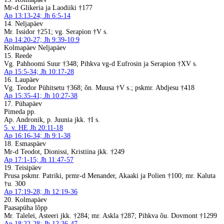
Mr-d Glikeria ja Laodiiki †177
Ap 13:13-24; Jh 6:5-14
14. Neljapäev
Mr. Issidor †251; vg. Serapion †V s.
Ap 14:20-27; Jh 9:39-10:9
Kolmapäev Neljapäev
15. Reede
Vg. Pahhoomi Suur †348; Pihkva vg-d Eufrosin ja Serapion †XV s.
Ap 15:5-34; Jh 10:17-28
16. Laupäev
Vg. Teodor Pühitsetu †368; õn. Muusa †V s.; pskmr. Abdjesu †418
Ap 15:35-41; Jh 10:27-38
17. Pühapäev
Pimeda pp.
Ap. Andronik, p. Juunia jkk. †I s.
5. v. HE Jh 20:11-18
Ap 16:16-34; Jh 9:1-38
18. Esmaspäev
Mr-d Teodot, Dionissi, Kristiina jkk. †249
Ap 17:1-15; Jh 11:47-57
19. Teisipäev
Prusa pskmr. Patriki, prmr-d Menander, Akaaki ja Polien †100; mr. Kaluta
†u. 300
Ap 17:19-28; Jh 12:19-36
20. Kolmapäev
Paasapüha lõpp
Mr. Talelei, Asteeri jkk. †284; mr. Askla †287; Pihkva õu. Dovmont †1299
Ap 18:22-28; Jh 12:36-47