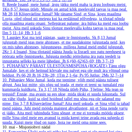
8. Reede
Issand, meie Jumal, ärgu jätku meid maha ja ärgu loobugu meist.
1Kn 8,57
Jeesus ütleb: Minule on antud kõik meelevald taevas ja maa peal.
Mt 28,18
Kõigeväeline Jumal! Me täname Sind, et Sina, kogu maailma
Looja, oled olnud nii meiega kui ka eesläinud põlvedega, ja tõotad nõnda
olla maailma ajastu otsani. Sellepärast palume: ära hülga ka meid ega loobu
meist. Aita meil uskuda Sinu tõotust meelevalla kohta taevas ja maa peal.
Ilm 5,11–14; Hb 3,1–6
9. Laupäev
Kui ma teid päästan, saate te õnnistuseks.
Sk 8,13
Jumal
julgustab meid igas meie ahistuses, et me suudaksime julgustada neid, kes
on mis tahes ahistuses, julgustusega, millega Jumal meid endid julgustab.
2Kr 1,4
Issand, Sina tõotasid päästa Juuda ja Iisraeli soo patu needusest ja
pöörata selle õnnistuseks. Julgusta meidki pöörduma ära patu teedelt ja
innustama selleks ka meie lähedasi.
Jh 6,(60–62)63–69; Hb 3,7–19
5. PÜHAPÄEV PÄRAST ÜLESTÕUSMISPÜHA (ROGATE)
Tänu olgu
Jumalale, kes ei ole heitnud kõrvale mu palvet ega ole mult ära võtnud oma
heldust.
Ps 66,20
Jh 16,23b–28; 1Tm 2,1–6a; Ps 95
Jutlus: 2Ms 32,7–14
10. Pühapäev
Meie Jumal, keda me teenime, võib meid päästa tulisest
ahjust. Aga kui mitte, siis olgu sul teada, et meie ei teeni su jumalaid ega
kummarda kuldkuju.
Tn 3,17.18
Nõnda ütleb Püha, Tõeline: Ma tean su
tegusid! Ennäe, ma avasin su ees ukse, mida ükski ei suuda lukustada. Sul
on vähe jõudu, kuid sa oled hoidnud tallel mu sõna ega ole salanud mu
nime.
Ilm 3,7.8
Kõigeväeline Jumal! Aita meil uskuda, et Sina võid ja tahad
meid päästa. Juhi meid mööda maistest ahvatlustest, nii et Sina nende varju
ei jääks. Aita meil juhinduda Sinu sõnast, et me ei tormaks mööda uksest,
mille Sina oled meie ees avanud ja mida keegi teine avada ega sulgeda ei
suuda. Kuigi meie jõud on napp, hoia ise meid oma nime sees.
10. mai - Misjoniohvri nädal
11. Esmaspäev
Ükski pole nii püha kui Issand, sest ei ole muud kui sina,