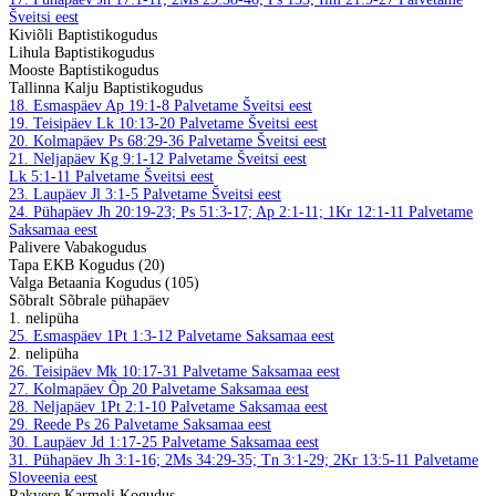
Šveitsi eest
Kiviõli Baptistikogudus
Lihula Baptistikogudus
Mooste Baptistikogudus
Tallinna Kalju Baptistikogudus
18. Esmaspäev
Ap 19:1-8
Palvetame Šveitsi eest
19. Teisipäev
Lk 10:13-20
Palvetame Šveitsi eest
20. Kolmapäev
Ps 68:29-36
Palvetame Šveitsi eest
21. Neljapäev
Kg 9:1-12
Palvetame Šveitsi eest
Lk 5:1-11
Palvetame Šveitsi eest
23. Laupäev
Jl 3:1-5
Palvetame Šveitsi eest
24. Pühapäev
Jh 20:19-23; Ps 51:3-17; Ap 2:1-11; 1Kr 12:1-11
Palvetame
Saksamaa eest
Palivere Vabakogudus
Tapa EKB Kogudus (20)
Valga Betaania Kogudus (105)
Sõbralt Sõbrale pühapäev
1. nelipüha
25. Esmaspäev
1Pt 1:3-12
Palvetame Saksamaa eest
2. nelipüha
26. Teisipäev
Mk 10:17-31
Palvetame Saksamaa eest
27. Kolmapäev
Õp 20
Palvetame Saksamaa eest
28. Neljapäev
1Pt 2:1-10
Palvetame Saksamaa eest
29. Reede
Ps 26
Palvetame Saksamaa eest
30. Laupäev
Jd 1:17-25
Palvetame Saksamaa eest
31. Pühapäev
Jh 3:1-16; 2Ms 34:29-35; Tn 3:1-29; 2Kr 13:5-11
Palvetame
Sloveenia eest
Rakvere Karmeli Kogudus