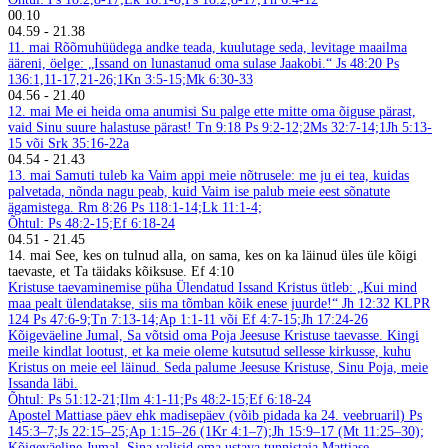
00.10
04.59
-
21.38
11. mai
Rõõmuhüüdega andke teada, kuulutage seda, levitage maailma
ääreni, öelge: „Issand on lunastanud oma sulase Jaakobi.“ Js 48:20
Ps
136:1,11-17,21-26;1Kn 3:5-15;Mk 6:30-33
04.56
-
21.40
12. mai
Me ei heida oma anumisi Su palge ette mitte oma õiguse pärast,
vaid Sinu suure halastuse pärast! Tn 9:18
Ps 9:2-12;2Ms 32:7-14;1Jh 5:13-
15 või Srk 35:16-22a
04.54
-
21.43
13. mai
Samuti tuleb ka Vaim appi meie nõtrusele: me ju ei tea, kuidas
palvetada, nõnda nagu peab, kuid Vaim ise palub meie eest sõnatute
ägamistega. Rm 8:26
Ps 118:1-14;Lk 11:1-4;
Õhtul: Ps 48:2-15;Ef 6:18-24
04.51
-
21.45
14. mai
See, kes on tulnud alla, on sama, kes on ka läinud üles üle kõigi
taevaste, et Ta täidaks kõiksuse. Ef 4:10
Kristuse taevaminemise püha
Ülendatud Issand
Kristus ütleb: „Kui mind
maa pealt ülendatakse, siis ma tõmban kõik enese juurde!“ Jh 12:32
KLPR
124
Ps 47:6-9;Tn 7:13-14;Ap 1:1-11 või Ef 4:7-15;Jh 17:24-26
Kõigeväeline Jumal, Sa võtsid oma Poja Jeesuse Kristuse taevasse. Kingi
meile kindlat lootust, et ka meie oleme kutsutud sellesse kirkusse, kuhu
Kristus on meie eel läinud. Seda palume Jeesuse Kristuse, Sinu Poja, meie
Issanda läbi.
Õhtul: Ps 51:12-21;Ilm 4:1-11;Ps 48:2-15;Ef 6:18-24
Apostel Mattiase päev ehk madisepäev (võib pidada ka 24. veebruaril)
Ps
145:3–7;Js 22:15–25;Ap 1:15–26 (1Kr 4:1–7);Jh 15:9–17 (Mt 11:25–30);
Kõigeväeline Jumal, Sina valisid oma ustava tunnistaja Mattiase