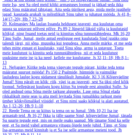
meie Isa, sest Sa oled meid kõiki armastuses loonud ja jätkad seda ikka
edasi Sinu määratud tähtajani. Aita seda üürikest aega, mida meile igaühele
jagad, kasutada arukalt ja mõistlikult Sinu tahet ja juhatust mööda.
Js 41,8–
14(17–20); Hb 7,23–28
20. Kolmapäev
Ma laulan Issanda heldusest igavesti, ma kuulutan oma
suuga su ustavust põlvest põlve.
Ps 89,2
Jüngrid läksid välja ja kuulutasid
kõikjal, ning Issand toetas neid ja kinnitas sõna tunnustähtedega.
Mk 16,20
Tänu Sulle, Jumal, meile antud eesõiguse eest kuulutada Sind igaüks oma
talendi järgi, nii sõna, muusika kui tegudega. Anna meile märku, et me seda
tehes mitte ennast ei kuulutaks, vaid Sinu sõna, armu ja ustavust. Toeta
meie kuulutust ja kinnita seda tunnustähtedega, nii et seda kuulutust
usuksime meie ise ja ka need, kellele me kuulutame.
Js 32,11–18; Hb 8,1–
13
21. Neljapäev
Kiitke teda tema vägevate tegude pärast, kiitke teda tema
määratut suurust mööda!
Ps 150,2
Psalmide, hümnide ja vaimulike
lauludega laulge kogu südamest tänulikult Jumalale.
Kl 3,16
Kõigeväeline
Jumal! Sinu päralt on kõik: riik, vägi ja au igavesti, sest Sa üksi oled kõik
loonud. Sellepärast kuulugu kogu kiitus Su tegude eest ainuüksi Sulle. Sa
oled andnud oma Sõna meile tarkuse alguseks. Lase oma Sõnal elada
rikkalikult meie seas ja aita meil levitada Sinu jumalikku tarkust meie
ümber kõikvõimalikel viisidel, et Sinu nimi saaks kõikjal ja alati austatud.
Ap 1,12–26; Hb 9,1–10
22. Reede
Tema on su kiitus ja tema on su Jumal.
5Ms 10,21
Isa ise
armastab teid.
Jh 16,27
Ikka ja jälle saame Sind, kõigeväeline Jumal, tänada
Su suurte tegude eest, mis on meile osaks saanud. Me täname Sind ka selle
eest, et Sa meid vahel armastava vitsaga õigele teele juhid. Tänu, et Sinu
Isa-armastus meid kinnitab ja et Sa ise selle armastuse meieni tood.
Jh
19,25–27; Hb 9,11–14