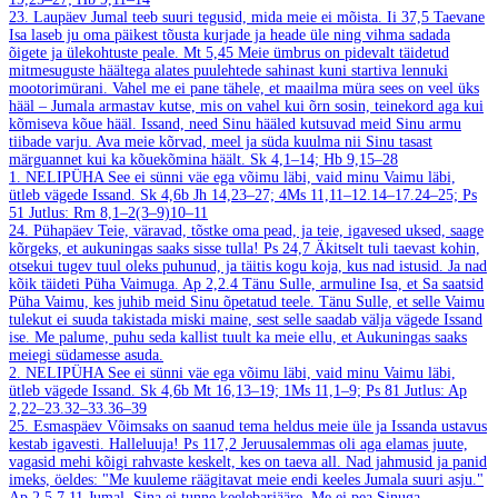
23. Laupäev
Jumal teeb suuri tegusid, mida meie ei mõista.
Ii 37,5
Taevane
Isa laseb ju oma päikest tõusta kurjade ja heade üle ning vihma sadada
õigete ja ülekohtuste peale.
Mt 5,45
Meie ümbrus on pidevalt täidetud
mitmesuguste häältega alates puulehtede sahinast kuni startiva lennuki
mootorimürani. Vahel me ei pane tähele, et maailma müra sees on veel üks
hääl – Jumala armastav kutse, mis on vahel kui õrn sosin, teinekord aga kui
kõmiseva kõue hääl. Issand, need Sinu hääled kutsuvad meid Sinu armu
tiibade varju. Ava meie kõrvad, meel ja süda kuulma nii Sinu tasast
märguannet kui ka kõuekõmina häält.
Sk 4,1–14; Hb 9,15–28
1. NELIPÜHA
See ei sünni väe ega võimu läbi, vaid minu Vaimu läbi,
ütleb vägede Issand.
Sk 4,6b
Jh 14,23–27; 4Ms 11,11–12.14–17.24–25; Ps
51
Jutlus: Rm 8,1–2(3–9)10–11
24. Pühapäev
Teie, väravad, tõstke oma pead, ja teie, igavesed uksed, saage
kõrgeks, et aukuningas saaks sisse tulla!
Ps 24,7
Äkitselt tuli taevast kohin,
otsekui tugev tuul oleks puhunud, ja täitis kogu koja, kus nad istusid. Ja nad
kõik täideti Püha Vaimuga.
Ap 2,2.4
Tänu Sulle, armuline Isa, et Sa saatsid
Püha Vaimu, kes juhib meid Sinu õpetatud teele. Tänu Sulle, et selle Vaimu
tulekut ei suuda takistada miski maine, sest selle saadab välja vägede Issand
ise. Me palume, puhu seda kallist tuult ka meie ellu, et Aukuningas saaks
meiegi südamesse asuda.
2. NELIPÜHA
See ei sünni väe ega võimu läbi, vaid minu Vaimu läbi,
ütleb vägede Issand.
Sk 4,6b
Mt 16,13–19; 1Ms 11,1–9; Ps 81
Jutlus: Ap
2,22–23.32–33.36–39
25. Esmaspäev
Võimsaks on saanud tema heldus meie üle ja Issanda ustavus
kestab igavesti. Halleluuja!
Ps 117,2
Jeruusalemmas oli aga elamas juute,
vagasid mehi kõigi rahvaste keskelt, kes on taeva all. Nad jahmusid ja panid
imeks, öeldes: "Me kuuleme räägitavat meie endi keeles Jumala suuri asju."
Ap 2,5.7.11
Jumal, Sina ei tunne keelebarjääre. Me ei pea Sinuga