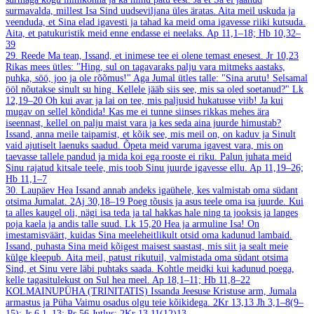
surmavalda, millest Isa Sind uudseviljana üles äratas. Aita meil uskuda ja
veenduda, et Sina elad igavesti ja tahad ka meid oma igavesse riiki kutsuda.
Aita, et patukuristik meid enne endasse ei neelaks.
Ap 11,1–18; Hb 10,32–
39
29. Reede
Ma tean, Issand, et inimese tee ei olene temast enesest.
Jr 10,23
Rikas mees ütles: "Hing, sul on tagavaraks palju vara mitmeks aastaks,
puhka, söö, joo ja ole rõõmus!" Aga Jumal ütles talle: "Sina arutu! Selsamal
ööl nõutakse sinult su hing. Kellele jääb siis see, mis sa oled soetanud?"
Lk
12,19–20
Oh kui avar ja lai on tee, mis paljusid hukatusse viib! Ja kui
mugav on sellel kõndida! Kas me ei tunne siinses rikkas mehes ära
iseennast, kellel on palju maist vara ja kes seda aina juurde himustab?
Issand, anna meile taipamist, et kõik see, mis meil on, on kaduv ja Sinult
vaid ajutiselt laenuks saadud. Õpeta meid varuma igavest vara, mis on
taevasse tallele pandud ja mida koi ega rooste ei riku. Palun juhata meid
Sinu rajatud kitsale teele, mis toob Sinu juurde igavesse ellu.
Ap 11,19–26;
Hb 11,1–7
30. Laupäev
Hea Issand annab andeks igaühele, kes valmistab oma südant
otsima Jumalat.
2Aj 30,18–19
Poeg tõusis ja asus teele oma isa juurde. Kui
ta alles kaugel oli, nägi isa teda ja tal hakkas hale ning ta jooksis ja langes
poja kaela ja andis talle suud.
Lk 15,20
Hea ja armuline Isa! On
imestamisväärt, kuidas Sina meeleheitlikult otsid oma kadunud lambaid.
Issand, puhasta Sina meid kõigest maisest saastast, mis siit ja sealt meie
külge kleepub. Aita meil, patust rikutuil, valmistada oma südant otsima
Sind, et Sinu vere läbi puhtaks saada. Kohtle meidki kui kadunud poega,
kelle tagasitulekust on Sul hea meel.
Ap 18,1–11; Hb 11,8–22
KOLMAINUPÜHA (TRINITATIS)
Issanda Jeesuse Kristuse arm, Jumala
armastus ja Püha Vaimu osadus olgu teie kõikidega.
2Kr 13,13
Jh 3,1–8(9–
15); Js 6,1–13; Ps 56
Jutlus: 2Kr 13,11(12)13