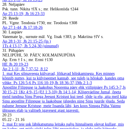
28. Neljapäev
Psk. tunn. Nikita †IX s.; mr. Helikoniida †244
Ap 25:13-19; Jh 16:23-33
29. Reede
PL. Vgmr. Teodosia †730; mr. Teodosia †308
Ap 27:1-44; Jh 17:18-26
30. Laupäev
Vanemate lp., surnute mäl. Vg. Iisak †383; p. Makriina †IV s.
Ap 28:1-31; Jh 21:15-25 (lp.)
1Ts 4:13-17; Jh 5:24-30 (uinunud)
31. Pühapäev
NELIPÜHI, 50. PÄEV, KOLMAINUPÜHA
Ap. Erm † I s.; mr. Ermi †130
HE Jh 20:19-23
Ap 2:1-11; Jh 7:37-52, 8:12
1. mai
Kes silmaveega külvavad, lõikavad hõiskamisega. Kes minnes
kõnnib nuttes, kui ta külviseemet kannab, see tuleb ja hõiskab, kandes oma
vihke. Ps 126:5-6
Ps 116:10-19;Jh 18:36-37;1Ms 2:1-3
Apostlite Filippuse ja Jaakobus Noorema päev ehk viilipipäev
Ps 145:3-7;Js
30:15–21;1Kr 4:9–15 (Ef 1:3-10);Jh 14:1-14;
Kõigeväeline Jumal, õpeta
meid tundma Sinu Poega Jeesust Kristust kui teed, tõde ja elu, aita meil käia
Sinu apostlite Filippuse ja Jaakobuse jälgedes ning Sinu juurde jõuda. Seda
palume Jeesuse Kristuse, meie Issanda läbi, kes koos Sinuga Püha Vaimu
ühtsuses elab ja valitseb igavesest ajast igavesti.
20.23
05.22
-
21.16
2. mai
Et teie usk läbikatsutuna leitaks palju hinnalisem olevat kullast, mis
on kaduv, ent mida siiski tules läbi proovitakse, ja oleks teile kiituseks,