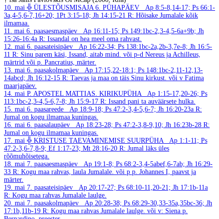
10. mai
╬ ÜLESTÕUSMISAJA 6. PÜHAPÄEV
Ap 8:5-8,14-17; Ps 66:1-
3a,4-5,6-7,16+20; 1Pt 3:15-18; Jh 14:15-21
R: Hõisake Jumalale kõik
ilmamaa.
11. mai
6. paasaesmaspäev
Ap 16:11-15; Ps 149:1bc-2,3-4,5-6a+9b; Jh
15:26-16:4a
R: Issandal on hea meel oma rahvast.
12. mai
6. paasateisipäev
Ap 16:22-34; Ps 138:1bc-2a,2b-3,7e-8; Jh 16:5-
11
R: Sinu parem käsi, Issand, aitab mind.
või p-d Nereus ja Achilleus,
märtrid või p. Pancratius, märter.
13. mai
6. paasakolmapäev
Ap 17:15,22-18:1; Ps 148:1bc-2,11-12,13-
14abcd; Jh 16:12-15
R: Taevas ja maa on täis Sinu kirkust.
või v Fatima
maarjapäev.
14. mai
P. APOSTEL MATTIAS. KIRIKUPÜHA
Ap 1:15-17,20-26; Ps
113:1bc-2,3-4,5-6,7-8; Jh 15:9-17
R: Issand pani ta auväärsete hulka.
15. mai
6. paasareede
Ap 18:9-18; Ps 47:2-3,4-5,6-7; Jh 16:20-23a
R:
Jumal on kogu ilmamaa kuningas.
16. mai
6. paasalaupäev
Ap 18:23-28; Ps 47:2-3,8-9,10; Jh 16:23b-28
R:
Jumal on kogu ilmamaa kuningas.
17. mai
╬ KRISTUSE TAEVAMINEMISE SUURPÜHA
Ap 1:1-11; Ps
47:2-3,6-7,8-9; Ef 1:17-23; Mt 28:16-20
R: Jumal läks üles
rõõmuhõisetega.
18. mai
7. paasaesmaspäev
Ap 19:1-8; Ps 68:2-3,4-5abef,6-7ab; Jh 16:29-
33
R: Kogu maa rahvas, laula Jumalale.
või p p. Johannes I, paavst ja
märter.
19. mai
7. paasateisipäev
Ap 20:17-27; Ps 68:10-11,20-21; Jh 17:1b-11a
R: Kogu maa rahvas Jumalale laulge.
20. mai
7. paasakolmapäev
Ap 20:28-38; Ps 68:29-30,33-35a,35bc-36; Jh
17:1b,11b-19
R: Kogu maa rahvas Jumalale laulge.
või v: Siena p.
Bernardino, preester