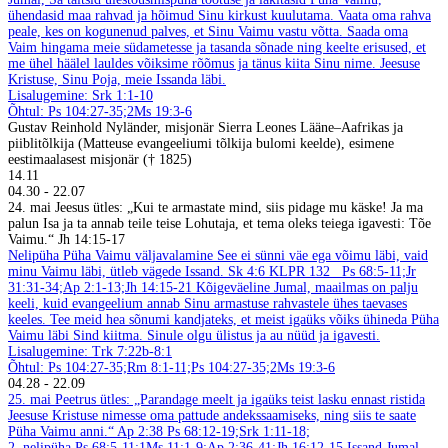
ühendasid maa rahvad ja hõimud Sinu kirkust kuulutama. Vaata oma rahva
peale, kes on kogunenud palves, et Sinu Vaimu vastu võtta. Saada oma
Vaim hingama meie südametesse ja tasanda sõnade ning keelte erisused, et
me ühel häälel lauldes võiksime rõõmus ja tänus kiita Sinu nime. Jeesuse
Kristuse, Sinu Poja, meie Issanda läbi.
Lisalugemine: Srk 1:1-10
Õhtul: Ps 104:27-35;2Ms 19:3-6
Gustav Reinhold Nyländer, misjonär Sierra Leones Lääne–Aafrikas ja
piiblitõlkija (Matteuse evangeeliumi tõlkija bulomi keelde), esimene
eestimaalasest misjonär († 1825)
14.11
04.30
-
22.07
24. mai
Jeesus ütles: „Kui te armastate mind, siis pidage mu käske! Ja ma
palun Isa ja ta annab teile teise Lohutaja, et tema oleks teiega igavesti: Tõe
Vaimu.“ Jh 14:15-17
Nelipüha
Püha Vaimu väljavalamine
See ei sünni väe ega võimu läbi, vaid
minu Vaimu läbi, ütleb vägede Issand. Sk 4:6
KLPR 132
Ps 68:5-11;Jr
31:31-34;Ap 2:1-13;Jh 14:15-21
Kõigeväeline Jumal, maailmas on palju
keeli, kuid evangeelium annab Sinu armastuse rahvastele ühes taevases
keeles. Tee meid hea sõnumi kandjateks, et meist igaüks võiks ühineda Püha
Vaimu läbi Sind kiitma. Sinule olgu ülistus ja au nüüd ja igavesti.
Lisalugemine: Trk 7:22b-8:1
Õhtul: Ps 104:27-35;Rm 8:1-11;Ps 104:27-35;2Ms 19:3-6
04.28
-
22.09
25. mai
Peetrus ütles: „Parandage meelt ja igaüks teist lasku ennast ristida
Jeesuse Kristuse nimesse oma pattude andekssaamiseks, ning siis te saate
Püha Vaimu anni.“ Ap 2:38
Ps 68:12-19;Srk 1:11-18;
2. nelipüha
Ps 68:5-11;1Ms 11:1-9;Ap 2:36-41;Jh 16:12-15
Issand Jumal,