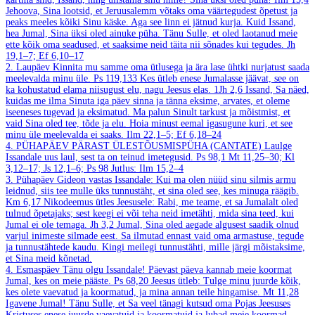
Jehoova, Sina lootsid, et Jeruusalemm võtaks oma väärtegudest õpetust ja
peaks meeles kõiki Sinu käske. Aga see linn ei jätnud kurja. Kuid Issand,
hea Jumal, Sina üksi oled ainuke püha. Tänu Sulle, et oled laotanud meie
ette kõik oma seadused, et saaksime neid täita nii sõnades kui tegudes.
Jh
19,1–7; Ef 6,10–17
2. Laupäev
Kinnita mu samme oma ütlusega ja ära lase ühtki nurjatust saada
meelevalda minu üle.
Ps 119,133
Kes ütleb enese Jumalasse jäävat, see on
ka kohustatud elama niisugust elu, nagu Jeesus elas.
1Jh 2,6
Issand, Sa näed,
kuidas me ilma Sinuta iga päev sinna ja tänna eksime, arvates, et oleme
iseeneses tugevad ja eksimatud. Ma palun Sinult tarkust ja mõistmist, et
vaid Sina oled tee, tõde ja elu. Hoia minust eemal igasugune kuri, et see
minu üle meelevalda ei saaks.
Ilm 22,1–5; Ef 6,18–24
4. PÜHAPÄEV PÄRAST ÜLESTÕUSMISPÜHA (CANTATE)
Laulge
Issandale uus laul, sest ta on teinud imetegusid.
Ps 98,1
Mt 11,25–30; Kl
3,12–17; Js 12,1–6; Ps 98
Jutlus: Ilm 15,2–4
3. Pühapäev
Gideon vastas Issandale: Kui ma olen nüüd sinu silmis armu
leidnud, siis tee mulle üks tunnustäht, et sina oled see, kes minuga räägib.
Km 6,17
Nikodeemus ütles Jeesusele: Rabi, me teame, et sa Jumalalt oled
tulnud õpetajaks; sest keegi ei või teha neid imetähti, mida sina teed, kui
Jumal ei ole temaga.
Jh 3,2
Jumal, Sina oled aegade algusest saadik olnud
varjul inimeste silmade eest. Sa ilmutad ennast vaid oma armastuse, tegude
ja tunnustähtede kaudu. Kingi meilegi tunnustähti, mille järgi mõistaksime,
et Sina meid kõnetad.
4. Esmaspäev
Tänu olgu Issandale! Päevast päeva kannab meie koormat
Jumal, kes on meie pääste.
Ps 68,20
Jeesus ütleb: Tulge minu juurde kõik,
kes olete vaevatud ja koormatud, ja mina annan teile hingamise.
Mt 11,28
Igavene Jumal! Tänu Sulle, et Sa veel tänagi kutsud oma Pojas Jeesuses
Kristuses enese juurde vaevatuid ja koormatuid ja lubad meie koormad