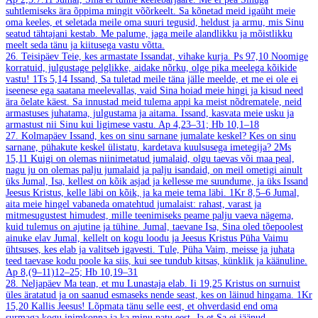
suhtlemiseks ära õppima mingit võõrkeelt. Sa kõnetad meid igaüht meie
oma keeles, et seletada meile oma suuri tegusid, heldust ja armu, mis Sinu
seatud tähtajani kestab. Me palume, jaga meile alandlikku ja mõistlikku
meelt seda tänu ja kiitusega vastu võtta.
26. Teisipäev
Teie, kes armastate Issandat, vihake kurja.
Ps 97,10
Noomige
korratuid, julgustage pelglikke, aidake nõrku, olge pika meelega kõikide
vastu!
1Ts 5,14
Issand, Sa tuletad meile täna jälle meelde, et me ei ole ei
iseenese ega saatana meelevallas, vaid Sina hoiad meie hingi ja kisud need
ära õelate käest. Sa innustad meid tulema appi ka meist nõdrematele, neid
armastuses juhatama, julgustama ja aitama. Issand, kasvata meie usku ja
armastust nii Sinu kui ligimese vastu.
Ap 4,23–31; Hb 10,1–18
27. Kolmapäev
Issand, kes on sinu sarnane jumalate keskel? Kes on sinu
sarnane, pühakute keskel ülistatu, kardetava kuulsusega imetegija?
2Ms
15,11
Kuigi on olemas niinimetatud jumalaid, olgu taevas või maa peal,
nagu ju on olemas palju jumalaid ja palju isandaid, on meil ometigi ainult
üks Jumal, Isa, kellest on kõik asjad ja kellesse me suundume, ja üks Issand
Jeesus Kristus, kelle läbi on kõik, ja ka meie tema läbi.
1Kr 8,5–6
Jumal,
aita meie hingel vabaneda omatehtud jumalaist: rahast, varast ja
mitmesugustest himudest, mille teenimiseks peame palju vaeva nägema,
kuid tulemus on ajutine ja tühine. Jumal, taevane Isa, Sina oled tõepoolest
ainuke elav Jumal, kellelt on kogu loodu ja Jeesus Kristus Püha Vaimu
ühtsuses, kes elab ja valitseb igavesti. Tule, Püha Vaim, meisse ja juhata
teed taevase kodu poole ka siis, kui see tundub kitsas, künklik ja käänuline.
Ap 8,(9–11)12–25; Hb 10,19–31
28. Neljapäev
Ma tean, et mu Lunastaja elab.
Ii 19,25
Kristus on surnuist
üles äratatud ja on saanud esmaseks nende seast, kes on läinud hingama.
1Kr
15,20
Kallis Jeesus! Lõpmata tänu selle eest, et ohverdasid end oma
surmaga kogu inimkonna ja ka minu patu eest. Ja et Sa ei jäänud