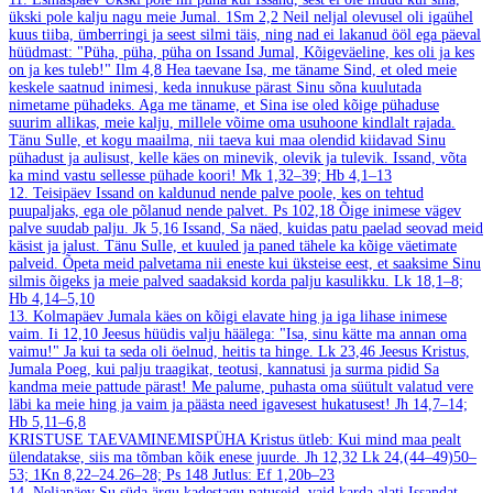
ükski pole kalju nagu meie Jumal.
1Sm 2,2
Neil neljal olevusel oli igaühel
kuus tiiba, ümberringi ja seest silmi täis, ning nad ei lakanud ööl ega päeval
hüüdmast: "Püha, püha, püha on Issand Jumal, Kõigeväeline, kes oli ja kes
on ja kes tuleb!"
Ilm 4,8
Hea taevane Isa, me täname Sind, et oled meie
keskele saatnud inimesi, keda innukuse pärast Sinu sõna kuulutada
nimetame pühadeks. Aga me täname, et Sina ise oled kõige pühaduse
suurim allikas, meie kalju, millele võime oma usuhoone kindlalt rajada.
Tänu Sulle, et kogu maailma, nii taeva kui maa olendid kiidavad Sinu
pühadust ja aulisust, kelle käes on minevik, olevik ja tulevik. Issand, võta
ka mind vastu sellesse pühade koori!
Mk 1,32–39; Hb 4,1–13
12. Teisipäev
Issand on kaldunud nende palve poole, kes on tehtud
puupaljaks, ega ole põlanud nende palvet.
Ps 102,18
Õige inimese vägev
palve suudab palju.
Jk 5,16
Issand, Sa näed, kuidas patu paelad seovad meid
käsist ja jalust. Tänu Sulle, et kuuled ja paned tähele ka kõige väetimate
palveid. Õpeta meid palvetama nii eneste kui üksteise eest, et saaksime Sinu
silmis õigeks ja meie palved saadaksid korda palju kasulikku.
Lk 18,1–8;
Hb 4,14–5,10
13. Kolmapäev
Jumala käes on kõigi elavate hing ja iga lihase inimese
vaim.
Ii 12,10
Jeesus hüüdis valju häälega: "Isa, sinu kätte ma annan oma
vaimu!" Ja kui ta seda oli öelnud, heitis ta hinge.
Lk 23,46
Jeesus Kristus,
Jumala Poeg, kui palju traagikat, teotusi, kannatusi ja surma pidid Sa
kandma meie pattude pärast! Me palume, puhasta oma süütult valatud vere
läbi ka meie hing ja vaim ja päästa need igavesest hukatusest!
Jh 14,7–14;
Hb 5,11–6,8
KRISTUSE TAEVAMINEMISPÜHA
Kristus ütleb: Kui mind maa pealt
ülendatakse, siis ma tõmban kõik enese juurde.
Jh 12,32
Lk 24,(44–49)50–
53; 1Kn 8,22–24.26–28; Ps 148
Jutlus: Ef 1,20b–23
14. Neljapäev
Su süda ärgu kadestagu patuseid, vaid karda alati Issandat.