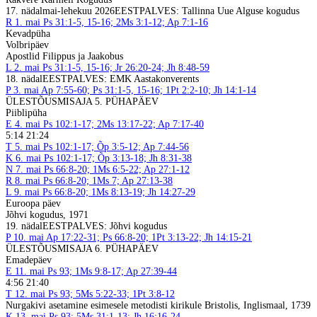
17. nädal
mai-lehekuu 2026
EESTPALVES: Tallinna Uue Alguse kogudus
R
1. mai
Ps 31:1-5, 15-16; 2Ms 3:1-12; Ap 7:1-16
Kevadpüha
Volbripäev
Apostlid Filippus ja Jaakobus
L
2. mai
Ps 31:1-5, 15-16; Jr 26:20-24; Jh 8:48-59
18. nädal
EESTPALVES: EMK Aastakonverents
P
3. mai
Ap 7:55-60; Ps 31:1-5, 15-16; 1Pt 2:2-10; Jh 14:1-14
ÜLESTÕUSMISAJA 5. PÜHAPÄEV
Piiblipüha
E
4. mai
Ps 102:1-17; 2Ms 13:17-22; Ap 7:17-40
5:14 21:24
T
5. mai
Ps 102:1-17; Õp 3:5-12; Ap 7:44-56
K
6. mai
Ps 102:1-17; Õp 3:13-18; Jh 8:31-38
N
7. mai
Ps 66:8-20; 1Ms 6:5-22; Ap 27:1-12
R
8. mai
Ps 66:8-20; 1Ms 7; Ap 27:13-38
L
9. mai
Ps 66:8-20; 1Ms 8:13-19; Jh 14:27-29
Euroopa päev
Jõhvi kogudus, 1971
19. nädal
EESTPALVES: Jõhvi kogudus
P
10. mai
Ap 17:22-31; Ps 66:8-20; 1Pt 3:13-22; Jh 14:15-21
ÜLESTÕUSMISAJA 6. PÜHAPÄEV
Emadepäev
E
11. mai
Ps 93; 1Ms 9:8-17; Ap 27:39-44
4:56 21:40
T
12. mai
Ps 93; 5Ms 5:22-33; 1Pt 3:8-12
Nurgakivi asetamine esimesele metodisti kirikule Bristolis, Inglismaal, 1739
K
13. mai
Ps 93; 5Ms 31:1-13; Jh 16:16-24