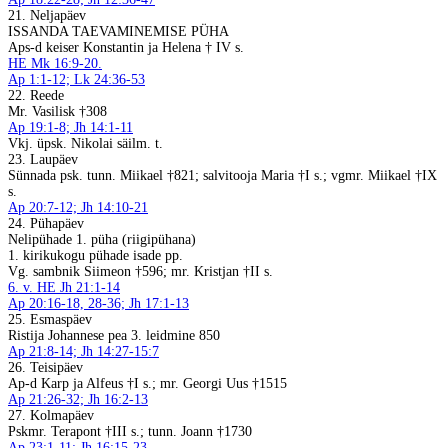
21. Neljapäev
ISSANDA TAEVAMINEMISE PÜHA
Aps-d keiser Konstantin ja Helena † IV s.
HE Mk 16:9-20.
Ap 1:1-12; Lk 24:36-53
22. Reede
Mr. Vasilisk †308
Ap 19:1-8; Jh 14:1-11
Vkj. üpsk. Nikolai säilm. t.
23. Laupäev
Sünnada psk. tunn. Miikael †821; salvitooja Maria †I s.; vgmr. Miikael †IX
s.
Ap 20:7-12; Jh 14:10-21
24. Pühapäev
Nelipühade 1. püha (riigipühana)
1. kirikukogu pühade isade pp.
Vg. sambnik Siimeon †596; mr. Kristjan †II s.
6. v. HE Jh 21:1-14
Ap 20:16-18, 28-36; Jh 17:1-13
25. Esmaspäev
Ristija Johannese pea 3. leidmine 850
Ap 21:8-14; Jh 14:27-15:7
26. Teisipäev
Ap-d Karp ja Alfeus †I s.; mr. Georgi Uus †1515
Ap 21:26-32; Jh 16:2-13
27. Kolmapäev
Pskmr. Terapont †III s.; tunn. Joann †1730
Ap 23:1-11; Jh 16:15-23