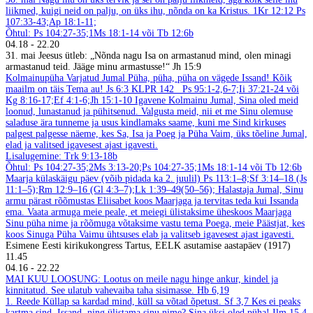
liikmed, kuigi neid on palju, on üks ihu, nõnda on ka Kristus. 1Kr 12:12
Ps
107:33-43;Ap 18:1-11;
Õhtul: Ps 104:27-35;1Ms 18:1-14 või Tb 12:6b
04.18
-
22.20
31. mai
Jeesus ütleb: „Nõnda nagu Isa on armastanud mind, olen minagi
armastanud teid. Jääge minu armastusse!“ Jh 15:9
Kolmainupüha
Varjatud Jumal
Püha, püha, püha on vägede Issand! Kõik
maailm on täis Tema au! Js 6:3
KLPR 142
Ps 95:1-2,6-7;Ii 37:21-24 või
Kg 8:16-17;Ef 4:1-6;Jh 15:1-10
Igavene Kolmainu Jumal, Sina oled meid
loonud, lunastanud ja pühitsenud. Valgusta meid, nii et me Sinu olemuse
saladuse ära tunneme ja usus kindlamaks saame, kuni me Sind kirkuses
palgest palgesse näeme, kes Sa, Isa ja Poeg ja Püha Vaim, üks tõeline Jumal,
elad ja valitsed igavesest ajast igavesti.
Lisalugemine: Trk 9:13-18b
Õhtul: Ps 104:27-35;2Ms 3:13-20;Ps 104:27-35;1Ms 18:1-14 või Tb 12:6b
Maarja külaskäigu päev (võib pidada ka 2. juulil)
Ps 113:1–8;Sf 3:14–18 (Js
11:1–5);Rm 12:9–16 (Gl 4:3–7);Lk 1:39–49(50–56);
Halastaja Jumal, Sinu
armu pärast rõõmustas Eliisabet koos Maarjaga ja tervitas teda kui Issanda
ema. Vaata armuga meie peale, et meiegi ülistaksime üheskoos Maarjaga
Sinu püha nime ja rõõmuga võtaksime vastu tema Poega, meie Päästjat, kes
koos Sinuga Püha Vaimu ühtsuses elab ja valitseb igavesest ajast igavesti.
Esimene Eesti kirikukongress Tartus, EELK asutamise aastapäev (1917)
11.45
04.16
-
22.22
MAI
KUU LOOSUNG: Lootus on meile nagu hinge ankur, kindel ja
kinnitatud. See ulatub vahevaiba taha sisimasse.
Hb 6,19
1. Reede
Küllap sa kardad mind, küll sa võtad õpetust.
Sf 3,7
Kes ei peaks
kartma sind, Issand, ning ülistama sinu nime? Sina üksi oled püha!
Ilm 15,4