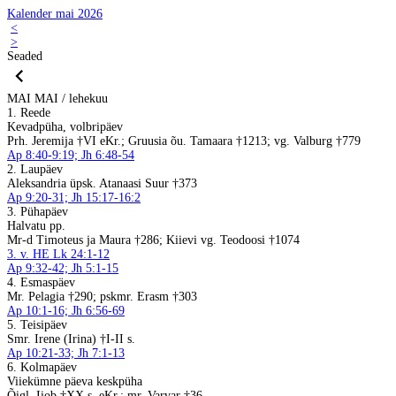
Kalender mai 2026
<
>
Seaded
MAI
MAI / lehekuu
1. Reede
Kevadpüha, volbripäev
Prh. Jeremija †VI eKr.; Gruusia õu. Tamaara †1213; vg. Valburg †779
Ap 8:40-9:19; Jh 6:48-54
2. Laupäev
Aleksandria üpsk. Atanaasi Suur †373
Ap 9:20-31; Jh 15:17-16:2
3. Pühapäev
Halvatu pp.
Mr-d Timoteus ja Maura †286; Kiievi vg. Teodoosi †1074
3. v. HE Lk 24:1-12
Ap 9:32-42; Jh 5:1-15
4. Esmaspäev
Mr. Pelagia †290; pskmr. Erasm †303
Ap 10:1-16; Jh 6:56-69
5. Teisipäev
Smr. Irene (Irina) †I-II s.
Ap 10:21-33; Jh 7:1-13
6. Kolmapäev
Viiekümne päeva keskpüha
Õigl. Iiob †XX s. eKr.; mr. Varvar †36