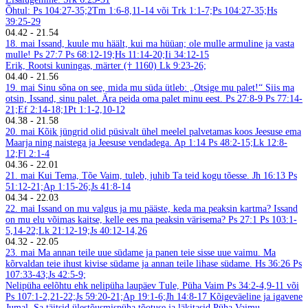
Õhtul: Ps 104:27-35;2Tm 1:6-8,11-14 või Trk 1:1-7;Ps 104:27-35;Hs
39:25-29
04.42
-
21.54
18. mai
Issand, kuule mu häält, kui ma hüüan; ole mulle armuline ja vasta
mulle! Ps 27:7
Ps 68:12-19;Hs 11:14-20;Ii 34:12-15
Erik, Rootsi kuningas, märter († 1160)
Lk 9:23-26;
04.40
-
21.56
19. mai
Sinu sõna on see, mida mu süda ütleb: „Otsige mu palet!“ Siis ma
otsin, Issand, sinu palet. Ära peida oma palet minu eest. Ps 27:8-9
Ps 77:14-
21;Ef 2:14-18;1Pt 1:1-2,10-12
04.38
-
21.58
20. mai
Kõik jüngrid olid püsivalt ühel meelel palvetamas koos Jeesuse ema
Maarja ning naistega ja Jeesuse vendadega. Ap 1:14
Ps 48:2-15;Lk 12:8-
12;Fl 2:1-4
04.36
-
22.01
21. mai
Kui Tema, Tõe Vaim, tuleb, juhib Ta teid kogu tõesse. Jh 16:13
Ps
51:12-21;Ap 1:15-26;Js 41:8-14
04.34
-
22.03
22. mai
Issand on mu valgus ja mu pääste, keda ma peaksin kartma? Issand
on mu elu võimas kaitse, kelle ees ma peaksin värisema? Ps 27:1
Ps 103:1-
5,14-22;Lk 21:12-19;Js 40:12-14,26
04.32
-
22.05
23. mai
Ma annan teile uue südame ja panen teie sisse uue vaimu. Ma
kõrvaldan teie ihust kivise südame ja annan teile lihase südame. Hs 36:26
Ps
107:33-43;Js 42:5-9;
Nelipüha eelõhtu ehk nelipüha laupäev
Tule, Püha Vaim
Ps 34:2-4,9-11 või
Ps 107:1-2,21-22;Js 59:20-21;Ap 19:1-6;Jh 14:8-17
Kõigeväeline ja igavene
Jumal, Sa täitsid ülestõusmispüha tõotuse ja läkitasid Püha Vaimu,