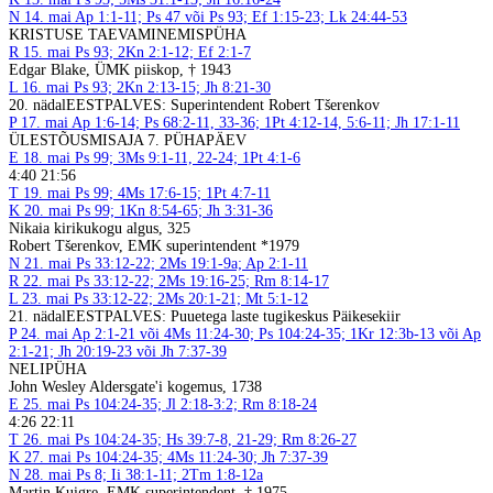
N
14. mai
Ap 1:1-11; Ps 47 või Ps 93; Ef 1:15-23; Lk 24:44-53
KRISTUSE TAEVAMINEMISPÜHA
R
15. mai
Ps 93; 2Kn 2:1-12; Ef 2:1-7
Edgar Blake, ÜMK piiskop, † 1943
L
16. mai
Ps 93; 2Kn 2:13-15; Jh 8:21-30
20. nädal
EESTPALVES: Superintendent Robert Tšerenkov
P
17. mai
Ap 1:6-14; Ps 68:2-11, 33-36; 1Pt 4:12-14, 5:6-11; Jh 17:1-11
ÜLESTÕUSMISAJA 7. PÜHAPÄEV
E
18. mai
Ps 99; 3Ms 9:1-11, 22-24; 1Pt 4:1-6
4:40 21:56
T
19. mai
Ps 99; 4Ms 17:6-15; 1Pt 4:7-11
K
20. mai
Ps 99; 1Kn 8:54-65; Jh 3:31-36
Nikaia kirikukogu algus, 325
Robert Tšerenkov, EMK superintendent *1979
N
21. mai
Ps 33:12-22; 2Ms 19:1-9a; Ap 2:1-11
R
22. mai
Ps 33:12-22; 2Ms 19:16-25; Rm 8:14-17
L
23. mai
Ps 33:12-22; 2Ms 20:1-21; Mt 5:1-12
21. nädal
EESTPALVES: Puuetega laste tugikeskus Päikesekiir
P
24. mai
Ap 2:1-21 või 4Ms 11:24-30; Ps 104:24-35; 1Kr 12:3b-13 või Ap
2:1-21; Jh 20:19-23 või Jh 7:37-39
NELIPÜHA
John Wesley Aldersgate'i kogemus, 1738
E
25. mai
Ps 104:24-35; Jl 2:18-3:2; Rm 8:18-24
4:26 22:11
T
26. mai
Ps 104:24-35; Hs 39:7-8, 21-29; Rm 8:26-27
K
27. mai
Ps 104:24-35; 4Ms 11:24-30; Jh 7:37-39
N
28. mai
Ps 8; Ii 38:1-11; 2Tm 1:8-12a
Martin Kuigre, EMK superintendent, † 1975