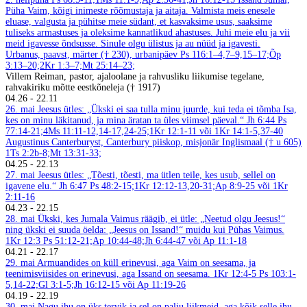
Püha Vaim, kõigi inimeste rõõmustaja ja aitaja. Valmista meis enesele
eluase, valgusta ja pühitse meie südant, et kasvaksime usus, saaksime
tuliseks armastuses ja oleksime kannatlikud ahastuses. Juhi meie elu ja vii
meid igavesse õndsusse. Sinule olgu ülistus ja au nüüd ja igavesti.
Urbanus, paavst, märter († 230), urbanipäev
Ps 116:1–4,7–9,15–17;Õp
3:13–20;2Kr 1:3–7;Mt 25:14–23;
Villem Reiman, pastor, ajaloolane ja rahvusliku liikumise tegelane,
rahvakiriku mõtte eestkõneleja († 1917)
04.26
-
22.11
26. mai
Jeesus ütles: „Ükski ei saa tulla minu juurde, kui teda ei tõmba Isa,
kes on minu läkitanud, ja mina äratan ta üles viimsel päeval.“ Jh 6:44
Ps
77:14-21;4Ms 11:11-12,14-17,24-25;1Kr 12:1-11 või 1Kr 14:1-5,37-40
Augustinus Canterburyst, Canterbury piiskop, misjonär Inglismaal († u 605)
1Ts 2:2b-8;Mt 13:31-33;
04.25
-
22.13
27. mai
Jeesus ütles: „Tõesti, tõesti, ma ütlen teile, kes usub, sellel on
igavene elu.“ Jh 6:47
Ps 48:2-15;1Kr 12:12-13,20-31;Ap 8:9-25 või 1Kr
2:11-16
04.23
-
22.15
28. mai
Ükski, kes Jumala Vaimus räägib, ei ütle: „Neetud olgu Jeesus!“
ning ükski ei suuda öelda: „Jeesus on Issand!“ muidu kui Pühas Vaimus.
1Kr 12:3
Ps 51:12-21;Ap 10:44-48;Jh 6:44-47 või Ap 11:1-18
04.21
-
22.17
29. mai
Armuandides on küll erinevusi, aga Vaim on seesama, ja
teenimisviisides on erinevusi, aga Issand on seesama. 1Kr 12:4-5
Ps 103:1-
5,14-22;Gl 3:1-5;Jh 16:12-15 või Ap 11:19-26
04.19
-
22.19
30. mai
Nagu ihu on üks tervik ja sel on palju liikmeid, aga kõik selle ihu