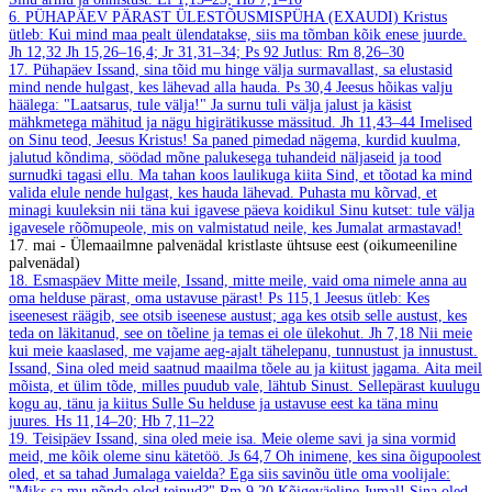
6. PÜHAPÄEV PÄRAST ÜLESTÕUSMISPÜHA (EXAUDI)
Kristus
ütleb: Kui mind maa pealt ülendatakse, siis ma tõmban kõik enese juurde.
Jh 12,32
Jh 15,26–16,4; Jr 31,31–34; Ps 92
Jutlus: Rm 8,26–30
17. Pühapäev
Issand, sina tõid mu hinge välja surmavallast, sa elustasid
mind nende hulgast, kes lähevad alla hauda.
Ps 30,4
Jeesus hõikas valju
häälega: "Laatsarus, tule välja!" Ja surnu tuli välja jalust ja käsist
mähkmetega mähitud ja nägu higirätikusse mässitud.
Jh 11,43–44
Imelised
on Sinu teod, Jeesus Kristus! Sa paned pimedad nägema, kurdid kuulma,
jalutud kõndima, söödad mõne palukesega tuhandeid näljaseid ja tood
surnudki tagasi ellu. Ma tahan koos laulikuga kiita Sind, et tõotad ka mind
valida elule nende hulgast, kes hauda lähevad. Puhasta mu kõrvad, et
minagi kuuleksin nii täna kui igavese päeva koidikul Sinu kutset: tule välja
igavesele rõõmupeole, mis on valmistatud neile, kes Jumalat armastavad!
17. mai - Ülemaailmne palvenädal kristlaste ühtsuse eest (oikumeeniline
palvenädal)
18. Esmaspäev
Mitte meile, Issand, mitte meile, vaid oma nimele anna au
oma helduse pärast, oma ustavuse pärast!
Ps 115,1
Jeesus ütleb: Kes
iseenesest räägib, see otsib iseenese austust; aga kes otsib selle austust, kes
teda on läkitanud, see on tõeline ja temas ei ole ülekohut.
Jh 7,18
Nii meie
kui meie kaaslased, me vajame aeg-ajalt tähelepanu, tunnustust ja innustust.
Issand, Sina oled meid saatnud maailma tõele au ja kiitust jagama. Aita meil
mõista, et ülim tõde, milles puudub vale, lähtub Sinust. Sellepärast kuulugu
kogu au, tänu ja kiitus Sulle Su helduse ja ustavuse eest ka täna minu
juures.
Hs 11,14–20; Hb 7,11–22
19. Teisipäev
Issand, sina oled meie isa. Meie oleme savi ja sina vormid
meid, me kõik oleme sinu kätetöö.
Js 64,7
Oh inimene, kes sina õigupoolest
oled, et sa tahad Jumalaga vaielda? Ega siis savinõu ütle oma voolijale:
"Miks sa mu nõnda oled teinud?"
Rm 9,20
Kõigeväeline Jumal! Sina oled