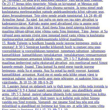
Õp 23,17
Jeesus ütles jüngritele: Nõnda on kirjutatud, et Messias pidi
kannatama ja kolmandal päeval üles tõusma surnuist. Ja tema nimel peab
kuulutatama meeleparandust pattude andeksandmiseks kõigi rahvaste seas,
alates Jeruusalemmast. Teie olete nende asjade tunnistajad.
Lk 24,46–48
Armuline Jumal, Sa näed, kui palju on meie ees iga päev ahvatlusi ja
kadestamisväärset. Kahjuks seame need ahvatlused ritta ja asume neid
realiseerima oma tahte järgi. Kuid õpeta Sina meid nägema kõrgemale
maailma tühjast-tähjast ning võtma vastu Sinu õnnistusi. Tänu, Jeesus, et Sa
väljusid auga surnute riigist ning innustad meid vastu võtma ja kuulutama
meeleparandust pattude andekssaamiseks kõikjal maailmas.
15. Reede
Tulgem ja hoidkem Issanda poole igavese lepinguga, mida ei
unustata!
Jr 50,5
Seepärast kandke kõikepidi hoolt ja osutage oma usus
vooruslikkust ja vooruslikkuses tunnetust, tunnetuses taltumust, taltumuses
kannatlikkust, kannatlikkuses jumalakartust, jumalakartuses vennaarmastust
ja vennaarmastuses armastust kõikide vastu.
2Pt 1,5–7
Kahjuks on meie
maailmas ümberringi palju eksitavaid ahvatlusi, mis meelitavad meid Sinust
kaugele eemale, Issand. Täna kutsud Sa meid enese juurde igavese
lepinguga, mida Sa ei unusta. Aga Sa ootad ka meilt voorust, kasinust,
kannatlikkust, armastust. Kuid me ei suuda seda kõike omast väest ja
seepärast palume: tule ise meile appi meie nõtrustes, et saaksime Sinu au
väärilisteks.
Jh 18,33–38; Hb 6,9–20
16. Laupäev
Jumal on südamelt tark ja jõult tugev, kes võiks teda trotsida ja
ise pääseda?
Ii 9,4
Jumal paneb suurelistele vastu, aga alandlikele annab
armu.
1Pt 5,5
Jumal, meiegi tahame ühineda Iiobi tunnistusega Sinu kohta,
et Sina oled südamelt tark, jõult tugev ja et kellelgi pole mõtet Sinuga
vaielda ega Sind trotsida. Vastupidi, me täname Sind hea nõu eest olla
mõistlikud ja alandlikud nii ligimese kui Sinu ees, et selle läbi vastu võtta
Sinu armu ja õnnistust.
Ef 1,15–23; Hb 7,1–10