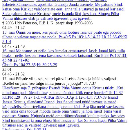
kaheteistkümnendaks apostliks, äraandja Juuda asemele. Me palume Sind,
kaitse oma Kirikut valeõpetajate eest, anna talle ustavad ja targad karjased.
Seda palume Jeesuse Kristuse, meie Issanda läbi, kes koos Sinuga Püha
Vaimu ühtsuses elab ja valitseb igavesest ajast igavesti.
† 2006 Udo Petersoo, E.E.L.K. peapiiskop 1990–2006
04.49
-
21.47
15. mai
Õnnis on mees, kes paneb oma lootuse Issanda peale ega pöördu
ülbete ja valesse taganejate poole. Ps 40:5
Ps 103:1-5,14-22;Lk 22:66-69;Kl
3:1-4
04.47
-
21.49
16. mai
Me teame, et neile, kes Jumalat armastavad, laseb Jumal kõik tulla
heaks - neile, kes on Tema kavatsuse kohaselt kutsutud. Rm 8:28
Ps 107:33-
43;Mt 22:41-46;
Õhtul: Ps 104:27-35;Hs 39:25-29
23.01
04.45
-
21.52
17. mai
Pühade viimasel, suurel päeval seisis Jeesus ja hüüdis valjusti:
„Kellel on janu, see tulgu minu juurde ja joogu!“ Jh 7:37
Ülestõusmisaja 7. pühapäev Exaudi
Püha Vaimu ootus
Kristus ütleb: „Kui
mind maa pealt ülendatakse, siis ma tõmban kõik enese juurde!“ Jh 12:32
KLPR 129
Ps 27:1-3,7-9;1Kn 19:8-13;Ap 1:12-14;Jh 7:37-39
Issand
Jeesus Kristus, ülendatud Issand, kes Sa valitsed nüüd taevast ja maad
kõigeväelise Õnnistegijana Jumala paremal käel. Ära jäta meid vaeslasteks,
vaid anna oma tõotust mööda meile oma Vaimu ja hoia meid Tema varal
osaduses Sinuga. Kujunda meid oma rõõmusõnumi kuulutajateks, kes väes
Sind tunnistavad ja oma eluga Sind austavad, kes Sa koos Isaga Püha Vaimu
ühtsuses elad ja valitsed igavesest ajast igavesti.
Lisalugemine: Srk 6:23-31