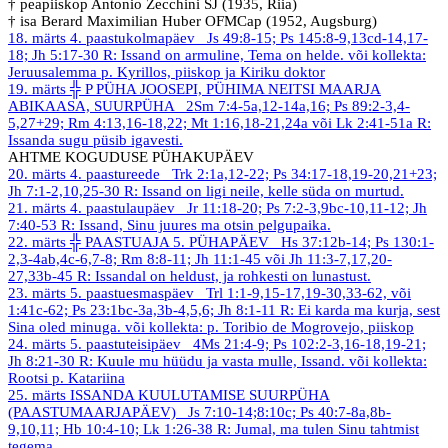
† peapiiskop Antonio Zecchini SJ (1935, Riia)
† isa Berard Maximilian Huber OFMCap (1952, Augsburg)
18. märts
4. paastukolmapäev
Js 49:8-15; Ps 145:8-9,13cd-14,17-
18; Jh 5:17-30
R: Issand on armuline, Tema on helde.
või kollekta:
Jeruusalemma p. Kyrillos, piiskop ja Kiriku doktor
19. märts
╬ P PÜHA JOOSEPI, PÜHIMA NEITSI MAARJA
ABIKAASA, SUURPÜHA
2Sm 7:4-5a,12-14a,16; Ps 89:2-3,4-
5,27+29; Rm 4:13,16-18,22; Mt 1:16,18-21,24a või Lk 2:41-51a
R:
Issanda sugu püsib igavesti.
AHTME KOGUDUSE PÜHAKUPÄEV
20. märts
4. paastureede
Trk 2:1a,12-22; Ps 34:17-18,19-20,21+23;
Jh 7:1-2,10,25-30
R: Issand on ligi neile, kelle süda on murtud.
21. märts
4. paastulaupäev
Jr 11:18-20; Ps 7:2-3,9bc-10,11-12; Jh
7:40-53
R: Issand, Sinu juures ma otsin pelgupaika.
22. märts
╬ PAASTUAJA 5. PÜHAPÄEV
Hs 37:12b-14; Ps 130:1-
2,3-4ab,4c-6,7-8; Rm 8:8-11; Jh 11:1-45 või Jh 11:3-7,17,20-
27,33b-45
R: Issandal on heldust, ja rohkesti on lunastust.
23. märts
5. paastuesmaspäev
Trl 1:1-9,15-17,19-30,33-62, või
1:41c-62; Ps 23:1bc-3a,3b-4,5,6; Jh 8:1-11
R: Ei karda ma kurja, sest
Sina oled minuga.
või kollekta: p. Toribio de Mogrovejo, piiskop
24. märts
5. paastuteisipäev
4Ms 21:4-9; Ps 102:2-3,16-18,19-21;
Jh 8:21-30
R: Kuule mu hüüdu ja vasta mulle, Issand.
või kollekta:
Rootsi p. Katariina
25. märts
ISSANDA KUULUTAMISE SUURPÜHA
(PAASTUMAARJAPÄEV)
Js 7:10-14;8:10c; Ps 40:7-8a,8b-
9,10,11; Hb 10:4-10; Lk 1:26-38
R: Jumal, ma tulen Sinu tahtmist
tegema.