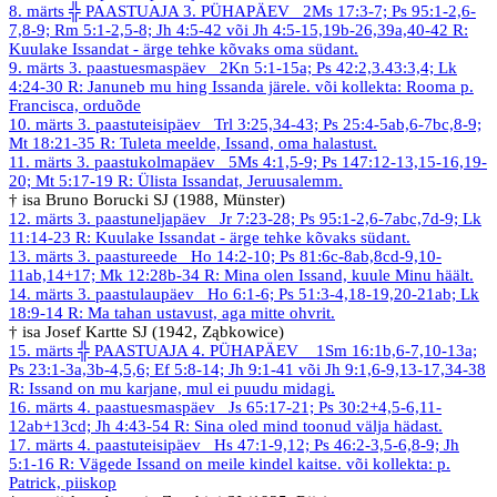
8. märts
╬ PAASTUAJA 3. PÜHAPÄEV
2Ms 17:3-7; Ps 95:1-2,6-
7,8-9; Rm 5:1-2,5-8; Jh 4:5-42 või Jh 4:5-15,19b-26,39a,40-42
R:
Kuulake Issandat - ärge tehke kõvaks oma südant.
9. märts
3. paastuesmaspäev
2Kn 5:1-15a; Ps 42:2,3.43:3,4; Lk
4:24-30
R: Januneb mu hing Issanda järele. või kollekta: Rooma p.
Francisca, orduõde
10. märts
3. paastuteisipäev
Trl 3:25,34-43; Ps 25:4-5ab,6-7bc,8-9;
Mt 18:21-35
R: Tuleta meelde, Issand, oma halastust.
11. märts
3. paastukolmapäev
5Ms 4:1,5-9; Ps 147:12-13,15-16,19-
20; Mt 5:17-19
R: Ülista Issandat, Jeruusalemm.
† isa Bruno Borucki SJ (1988, Münster)
12. märts
3. paastuneljapäev
Jr 7:23-28; Ps 95:1-2,6-7abc,7d-9; Lk
11:14-23
R: Kuulake Issandat - ärge tehke kõvaks südant.
13. märts
3. paastureede
Ho 14:2-10; Ps 81:6c-8ab,8cd-9,10-
11ab,14+17; Mk 12:28b-34
R: Mina olen Issand, kuule Minu häält.
14. märts
3. paastulaupäev
Ho 6:1-6; Ps 51:3-4,18-19,20-21ab; Lk
18:9-14
R: Ma tahan ustavust, aga mitte ohvrit.
† isa Josef Kartte SJ (1942, Ząbkowice)
15. märts
╬ PAASTUAJA 4. PÜHAPÄEV
1Sm 16:1b,6-7,10-13a;
Ps 23:1-3a,3b-4,5,6; Ef 5:8-14; Jh 9:1-41 või Jh 9:1,6-9,13-17,34-38
R: Issand on mu karjane, mul ei puudu midagi.
16. märts
4. paastuesmaspäev
Js 65:17-21; Ps 30:2+4,5-6,11-
12ab+13cd; Jh 4:43-54
R: Sina oled mind toonud välja hädast.
17. märts
4. paastuteisipäev
Hs 47:1-9,12; Ps 46:2-3,5-6,8-9; Jh
5:1-16
R: Vägede Issand on meile kindel kaitse.
või kollekta: p.
Patrick, piiskop