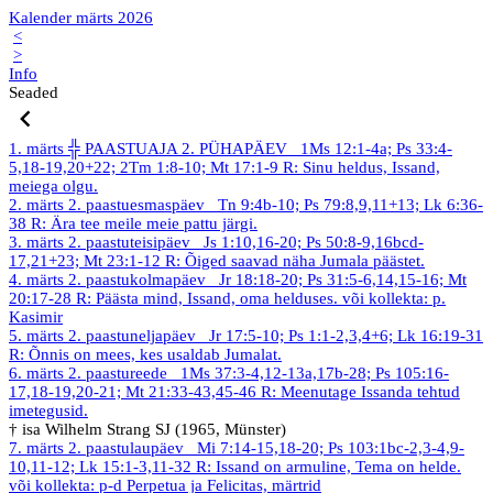
Kalender märts 2026
<
>
Info
Seaded
1. märts
╬ PAASTUAJA 2. PÜHAPÄEV
1Ms 12:1-4a; Ps 33:4-
5,18-19,20+22; 2Tm 1:8-10; Mt 17:1-9
R: Sinu heldus, Issand,
meiega olgu.
2. märts
2. paastuesmaspäev
Tn 9:4b-10; Ps 79:8,9,11+13; Lk 6:36-
38
R: Ära tee meile meie pattu järgi.
3. märts
2. paastuteisipäev
Js 1:10,16-20; Ps 50:8-9,16bcd-
17,21+23; Mt 23:1-12
R: Õiged saavad näha Jumala päästet.
4. märts
2. paastukolmapäev
Jr 18:18-20; Ps 31:5-6,14,15-16; Mt
20:17-28
R: Päästa mind, Issand, oma helduses.
või kollekta: p.
Kasimir
5. märts
2. paastuneljapäev
Jr 17:5-10; Ps 1:1-2,3,4+6; Lk 16:19-31
R: Õnnis on mees, kes usaldab Jumalat.
6. märts
2. paastureede
1Ms 37:3-4,12-13a,17b-28; Ps 105:16-
17,18-19,20-21; Mt 21:33-43,45-46
R: Meenutage Issanda tehtud
imetegusid.
† isa Wilhelm Strang SJ (1965, Münster)
7. märts
2. paastulaupäev
Mi 7:14-15,18-20; Ps 103:1bc-2,3-4,9-
10,11-12; Lk 15:1-3,11-32
R: Issand on armuline, Tema on helde.
või kollekta: p-d Perpetua ja Felicitas, märtrid