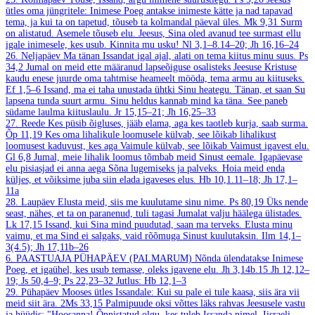
ütles oma jüngritele: Inimese Poeg antakse inimeste kätte ja nad tapavad
tema, ja kui ta on tapetud, tõuseb ta kolmandal päeval üles.
Mk 9,31
Surm
on alistatud. Asemele tõuseb elu. Jeesus, Sina oled avanud tee surmast ellu
igale inimesele, kes usub. Kinnita mu usku!
Nl 3,1–8.14–20; Jh 16,16–24
26. Neljapäev
Ma tänan Issandat igal ajal, alati on tema kiitus minu suus.
Ps
34,2
Jumal on meid ette määranud lapseõiguse osalisteks Jeesuse Kristuse
kaudu enese juurde oma tahtmise heameelt mööda, tema armu au kiituseks.
Ef 1,5–6
Issand, ma ei taha unustada ühtki Sinu heategu. Tänan, et saan Su
lapsena tunda suurt armu. Sinu heldus kannab mind ka täna. See paneb
südame laulma kiituslaulu.
Jr 15,15–21; Jh 16,25–33
27. Reede
Kes püsib õigluses, jääb elama, aga kes taotleb kurja, saab surma.
Õp 11,19
Kes oma lihalikule loomusele külvab, see lõikab lihalikust
loomusest kaduvust, kes aga Vaimule külvab, see lõikab Vaimust igavest elu.
Gl 6,8
Jumal, meie lihalik loomus tõmbab meid Sinust eemale. Igapäevase
elu pisiasjad ei anna aega Sõna lugemiseks ja palveks. Hoia meid enda
küljes, et võiksime juba siin elada igaveses elus.
Hb 10,1.11–18; Jh 17,1–
11a
28. Laupäev
Elusta meid, siis me kuulutame sinu nime.
Ps 80,19
Üks nende
seast, nähes, et ta on paranenud, tuli tagasi Jumalat valju häälega ülistades.
Lk 17,15
Issand, kui Sina mind puudutad, saan ma terveks. Elusta minu
vaimu, et ma Sind ei salgaks, vaid rõõmuga Sinust kuulutaksin.
Ilm 14,1–
3(4.5); Jh 17,11b–26
6. PAASTUAJA PÜHAPÄEV (PALMARUM)
Nõnda ülendatakse Inimese
Poeg, et igaühel, kes usub temasse, oleks igavene elu.
Jh 3,14b.15
Jh 12,12–
19; Js 50,4–9; Ps 22,23–32
Jutlus: Hb 12,1–3
29. Pühapäev
Mooses ütles Issandale: Kui su pale ei tule kaasa, siis ära vii
meid siit ära.
2Ms 33,15
Palmipuude oksi võttes läks rahvas Jeesusele vastu
ja hüüdis: "Hoosanna! Õnnistatud olgu, kes tuleb Issanda nimel, Iisraeli