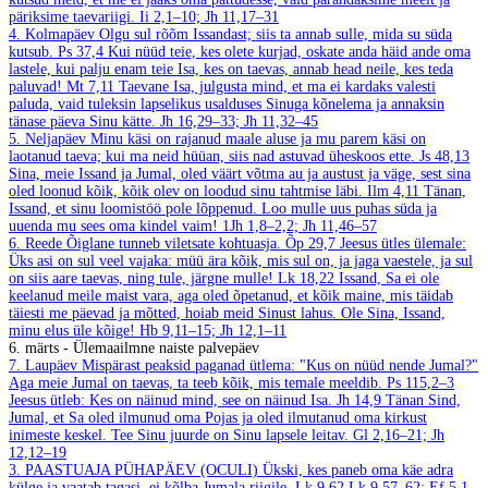
päriksime taevariigi.
Ii 2,1–10; Jh 11,17–31
4. Kolmapäev
Olgu sul rõõm Issandast; siis ta annab sulle, mida su süda
kutsub.
Ps 37,4
Kui nüüd teie, kes olete kurjad, oskate anda häid ande oma
lastele, kui palju enam teie Isa, kes on taevas, annab head neile, kes teda
paluvad!
Mt 7,11
Taevane Isa, julgusta mind, et ma ei kardaks valesti
paluda, vaid tuleksin lapselikus usalduses Sinuga kõnelema ja annaksin
tänase päeva Sinu kätte.
Jh 16,29–33; Jh 11,32–45
5. Neljapäev
Minu käsi on rajanud maale aluse ja mu parem käsi on
laotanud taeva; kui ma neid hüüan, siis nad astuvad üheskoos ette.
Js 48,13
Sina, meie Issand ja Jumal, oled väärt võtma au ja austust ja väge, sest sina
oled loonud kõik, kõik olev on loodud sinu tahtmise läbi.
Ilm 4,11
Tänan,
Issand, et sinu loomistöö pole lõppenud. Loo mulle uus puhas süda ja
uuenda mu sees oma kindel vaim!
1Jh 1,8–2,2; Jh 11,46–57
6. Reede
Õiglane tunneb viletsate kohtuasja.
Õp 29,7
Jeesus ütles ülemale:
Üks asi on sul veel vajaka: müü ära kõik, mis sul on, ja jaga vaestele, ja sul
on siis aare taevas, ning tule, järgne mulle!
Lk 18,22
Issand, Sa ei ole
keelanud meile maist vara, aga oled õpetanud, et kõik maine, mis täidab
täiesti me päevad ja mõtted, hoiab meid Sinust lahus. Ole Sina, Issand,
minu elus üle kõige!
Hb 9,11–15; Jh 12,1–11
6. märts - Ülemaailmne naiste palvepäev
7. Laupäev
Mispärast peaksid paganad ütlema: "Kus on nüüd nende Jumal?"
Aga meie Jumal on taevas, ta teeb kõik, mis temale meeldib.
Ps 115,2–3
Jeesus ütleb: Kes on näinud mind, see on näinud Isa.
Jh 14,9
Tänan Sind,
Jumal, et Sa oled ilmunud oma Pojas ja oled ilmutanud oma kirkust
inimeste keskel. Tee Sinu juurde on Sinu lapsele leitav.
Gl 2,16–21; Jh
12,12–19
3. PAASTUAJA PÜHAPÄEV (OCULI)
Ükski, kes paneb oma käe adra
külge ja vaatab tagasi, ei kõlba Jumala riigile.
Lk 9,62
Lk 9,57–62; Ef 5,1–