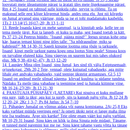
loovutati meie üleastumiste pärast ja äratati üles meie õigekssaamise pärast.
Rm 4,25
Issand on tahtnud sulle kinkida rahu, tervist ja rõõmu. Ta on
maksnud selle eest kõige kõrgemat hinda, andes oma elu. Just nii kõrgeks
on Jumal arvanud sinu väärtuse, mida sa ise ei tohi madalamaks kaubelda.
1Ts 2,13.14(15.16)17–20; Jh 13,1–11
13. Reede
Issanda käest on mehe sammud, ja ta kinnitab seda, kelle tee on
tema meele järgi. Kui ta langeb, ei kuku ta maha, sest Issand toetab ta kätt.
Ps 37,23–24
Peetrus hüüdis: "Issand, päästa mind!" Jeesus sirutas kohe oma
käe, haaras temast kinni ning ütles talle: "Sa nõdrausuline, miks sa
kahtlesid?"
Mt 14,30–31
Sageli kipume lootma oma jõule ja tarkusele.
Issand, kingi meile tarkust panna kogu oma lootus Sinu peale! Sinuga koos
on turvaline eluteed käia. Sinu vägevus on suurem kui mis tahes olukord
elus.
Mk 9,38–41(42–47); Jh 13,12–20
14. Laupäev
Mina olen Issand, sinu Jumal, kes sind tõi välja Egiptusemaalt,
orjusekojast.
2Ms 20,2
Teie, vennad, olete kutsutud vabaduseks; aga mitte
lihale ajet andvaks vabaduseks, vaid teenige üksteist armastuses.
Gl 5,13
Issand on andnud meile silmad nägema, kõrvad kuulma ja südame tundma.
Näidaku Ta meile täna vabaduse ja teenimise teed ja Jumala kiitmise viise.
Mt 16,24–27(28); Jh 13,21–30
4. PAASTUAJA PÜHAPÄEV (LAETARE)
Kui nisuiva ei kuku mullasse
ega sure, jääb ta üksi; aga kui ta sureb, siis ta kannab palju vilja.
Jh 12,24
Jh
12,20–24; 2Kr 1,3–7; Ps 84
Jutlus: Js 54,7–10
15. Pühapäev
Jumalal on võimus aidata või panna komistama.
2Aj 25,8
Eks
kaks varblast müüda veeringu eest? Ja ometi ükski neist ei lange maha ilma
teie Isa teadmata. Ärge siis kartke! Teie olete enam väärt kui palju varblasi.
Mt 10,29.31
Issand, Sinu käes on kõik ja ilma Sinuta pole midagi. Täname,
et tunned meid paremini kui me ise. Sinu käest tahame vastu võtta ka tänase
päeva oma kohustuste ja rõõmuga, mille oled meile valmis pannud.