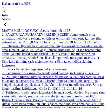
Kalender märts 2026
<
>
Info
Seaded
MÄRTS
KUU LOOSUNG: Jeesus nuttis.
Jh 11,35
2. PAASTUAJA PÜHAPÄEV (REMINISCERE)
Jumal osutab oma
armastust meie vastu sellega, et Kristus on surnud meie eest, kui me alles
patused olime.
Rm 5,8
Mk 12,1–12; Js 5,1–7; Ps 38
Jutlus: Hb 11,8–10
1. Pühapäev
Olge siis hästi valvel oma hingede pärast, armastades Issandat,
oma Jumalat.
Jos 23,11
See ongi Jumala armastamine, et me peame tema
käske, ja tema käsud ei ole rasked.
1Jh 5,3
Issand, me tunneme Sinu
armastust, mis väljendub Sinu sõnas. Kingi meile niisugune meelsus, et
Sinu käsu täitmine saab meie sooviks ja Sinu tahet mööda elamine
igatsuseks.
1. märts - Palvepäev tagakiusatud kristlaste eest
2. Esmaspäev
Kõik maailma ääred pöörduvad tagasi Issanda juurde.
Ps
22,28
Paljud tulevad idast ja läänest ning istuvad lauda Aabrahami ja Iisaki
ja Jaakobiga taevariigis.
Mt 8,11
Issand, Sinuga koos ei ole keegi liiga
kaugel, sügaval ega üksinda. Püha Vaimu läbi saame olla osaduses Sinu ja
kogu maailma kristlastega.
Gl 6,(11–13)14–18; Jh 11,1–16
3. Teisipäev
Iisraeli lapsed kisendasid Issanda poole, öeldes: Me oleme sinu
vastu pattu teinud, sest me oleme maha jätnud oma Jumala.
Km 10,10
Ristija Johannes ütles: Parandage meelt, sest taevariik on lähedal!
Mt 3,2
Jumal, Sinu Püha Vaimu puudutus paneb meid mõistma oma patusust. Sina
kutsud meid, et me ei jääks oma pattudesse, vaid parandaksime meelt ja