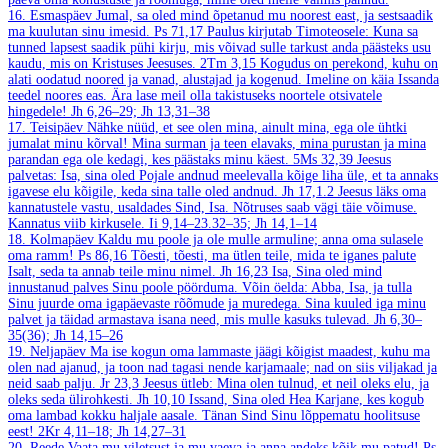
16. Esmaspäev
Jumal, sa oled mind õpetanud mu noorest east, ja sestsaadik
ma kuulutan sinu imesid.
Ps 71,17
Paulus kirjutab Timoteosele: Kuna sa
tunned lapsest saadik pühi kirju, mis võivad sulle tarkust anda päästeks usu
kaudu, mis on Kristuses Jeesuses.
2Tm 3,15
Kogudus on perekond, kuhu on
alati oodatud noored ja vanad, alustajad ja kogenud. Imeline on käia Issanda
teedel noores eas. Ära lase meil olla takistuseks noortele otsivatele
hingedele!
Jh 6,26–29; Jh 13,31–38
17. Teisipäev
Nähke nüüd, et see olen mina, ainult mina, ega ole ühtki
jumalat minu kõrval! Mina surman ja teen elavaks, mina purustan ja mina
parandan ega ole kedagi, kes päästaks minu käest.
5Ms 32,39
Jeesus
palvetas: Isa, sina oled Pojale andnud meelevalla kõige liha üle, et ta annaks
igavese elu kõigile, keda sina talle oled andnud.
Jh 17,1.2
Jeesus läks oma
kannatustele vastu, usaldades Sind, Isa. Nõtruses saab vägi täie võimuse.
Kannatus viib kirkusele.
Ii 9,14–23.32–35; Jh 14,1–14
18. Kolmapäev
Kaldu mu poole ja ole mulle armuline; anna oma sulasele
oma ramm!
Ps 86,16
Tõesti, tõesti, ma ütlen teile, mida te iganes palute
Isalt, seda ta annab teile minu nimel.
Jh 16,23
Isa, Sina oled mind
innustanud palves Sinu poole pöörduma. Võin öelda: Abba, Isa, ja tulla
Sinu juurde oma igapäevaste rõõmude ja muredega. Sina kuuled iga minu
palvet ja täidad armastava isana need, mis mulle kasuks tulevad.
Jh 6,30–
35(36); Jh 14,15–26
19. Neljapäev
Ma ise kogun oma lammaste jäägi kõigist maadest, kuhu ma
olen nad ajanud, ja toon nad tagasi nende karjamaale; nad on siis viljakad ja
neid saab palju.
Jr 23,3
Jeesus ütleb: Mina olen tulnud, et neil oleks elu, ja
oleks seda ülirohkesti.
Jh 10,10
Issand, Sina oled Hea Karjane, kes kogub
oma lambad kokku haljale aasale. Tänan Sind Sinu lõppematu hoolitsuse
eest!
2Kr 4,11–18; Jh 14,27–31
20. Reede
Vaata mu viletsust ja mu vaeva ja anna andeks kõik mu patud!
Ps