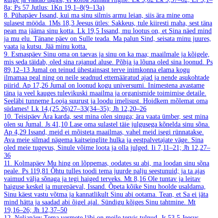
8a; Ps 57
Jutlus: 1Kn 19,1–8(9–13a)
8. Pühapäev
Issand, kui ma sinu silmis armu leian, siis ära mine oma
sulasest mööda.
1Ms 18,3
Jeesus ütles: Sakkeus, tule kiiresti maha, sest täna
pean ma jääma sinu kotta.
Lk 19,5
Issand, mu lootus on, et Sina näed mind
ja mu elu. Tänane päev on Sulle teada. Ma palun Sind, seisata minu juures,
vaata ja kutsu. Jää minu kotta.
9. Esmaspäev
Sinu oma on taevas ja sinu on ka maa; maailmale ja kõigele,
mis seda täidab, oled sina rajanud aluse. Põhja ja lõuna oled sina loonud.
Ps
89,12–13
Jumal on teinud ühestainsast terve inimkonna elama kogu
ilmamaa peal ning on neile seadnud ettemääratud ajad ja nende asukohtade
piirid.
Ap 17,26
Jumal on loonud kogu universumi. Inimestena avastame
täna ja veel kauges tulevikuski maailma ja organismide toimimise detaile.
Seeläbi tunneme Looja suurust ja loodu imelisust. Hoidkem mõlemat oma
südames!
Lk 14,(25.26)27–33(34–35); Jh 12,20–26
10. Teisipäev
Ära karda, sest mina olen sinuga; ära vaata ümber, sest mina
olen su Jumal.
Js 41,10
Lase oma sulastel täie julgusega kõnelda sinu sõna.
Ap 4,29
Issand, meid ei mõisteta maailmas, vahel meid isegi rünnatakse.
Ava meie silmad nägema kaitseinglite hulka ja eestpalvetajate väge. Sina
oled meie tugevus, Sinule võime loota ja olla julged.
Ii 7,11–21; Jh 12,27–
36
11. Kolmapäev
Mu hing on lõppemas, oodates su abi, ma loodan sinu sõna
peale.
Ps 119,81
Õhtu tulles toodi tema juurde palju seestunuid; ja ta ajas
vaimud välja sõnaga ja tegi haiged terveks.
Mt 8,16
Ole tuntav ja leitav
haiguse keskel ja murepäeval, Issand. Õpeta kõike Sinu hoolde usaldama,
Sinu käest vastu võtma ja kannatlikult Sinu abi ootama. Tean, et Sa ei jäta
mind hätta ja saadad abi õigel ajal. Sündigu kõiges Sinu tahtmine.
Mt
19,16–26; Jh 12,37–50
12. Neljapäev
Tema vermete läbi on meile tervis tulnud.
Js 53,5
Jeesus