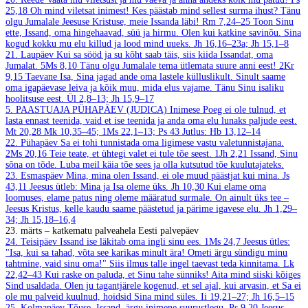
25,18
Oh mind viletsat inimest! Kes päästab mind sellest surma ihust? Tänu
olgu Jumalale Jeesuse Kristuse, meie Issanda läbi!
Rm 7,24–25
Toon Sinu
ette, Issand, oma hingehaavad, süü ja hirmu. Olen kui katkine savinõu. Sina
kogud kokku mu elu killud ja lood mind uueks.
Jh 16,16–23a; Jh 15,1–8
21. Laupäev
Kui sa sööd ja su kõht saab täis, siis kiida Issandat, oma
Jumalat.
5Ms 8,10
Tänu olgu Jumalale tema ütlemata suure anni eest!
2Kr
9,15
Taevane Isa, Sina jagad ande oma lastele külluslikult. Sinult saame
oma igapäevase leiva ja kõik muu, mida elus vajame. Tänu Sinu isaliku
hoolitsuse eest.
Ül 2,8–13; Jh 15,9–17
5. PAASTUAJA PÜHAPÄEV (JUDICA)
Inimese Poeg ei ole tulnud, et
lasta ennast teenida, vaid et ise teenida ja anda oma elu lunaks paljude eest.
Mt 20,28
Mk 10,35–45; 1Ms 22,1–13; Ps 43
Jutlus: Hb 13,12–14
22. Pühapäev
Sa ei tohi tunnistada oma ligimese vastu valetunnistajana.
2Ms 20,16
Teie teate, et ühtegi valet ei tule tõe seest.
1Jh 2,21
Issand, Sinu
sõna on tõde. Luba meil käia tõe sees ja olla kutsutud tõe kuulutajateks.
23. Esmaspäev
Mina, mina olen Issand, ei ole muud päästjat kui mina.
Js
43,11
Jeesus ütleb: Mina ja Isa oleme üks.
Jh 10,30
Kui elame oma
loomuses, elame patus ning oleme määratud surmale. On ainult üks tee –
Jeesus Kristus, kelle kaudu saame päästetud ja pärime igavese elu.
Jh 1,29–
34; Jh 15,18–16,4
23. märts – katkematu palveahela Eesti palvepäev
24. Teisipäev
Issand ise läkitab oma ingli sinu ees.
1Ms 24,7
Jeesus ütles:
"Isa, kui sa tahad, võta see karikas minult ära! Ometi ärgu sündigu minu
tahtmine, vaid sinu oma!" Siis ilmus talle ingel taevast teda kinnitama.
Lk
22,42–43
Kui raske on paluda, et Sinu tahe sünniks! Aita mind siiski kõiges
Sind usaldada. Olen ju tagantjärele kogenud, et sel ajal, kui arvasin, et Sa ei
ole mu palveid kuulnud, hoidsid Sina mind süles.
Ii 19,21–27; Jh 16,5–15
25. Kolmapäev
Tõuse, Issand, ärgu inimene suurustlegu.
Ps 9,20
Jeesus