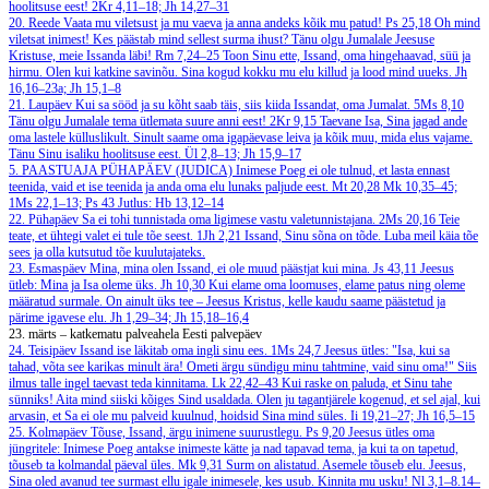
hoolitsuse eest!
2Kr 4,11–18; Jh 14,27–31
20. Reede
Vaata mu viletsust ja mu vaeva ja anna andeks kõik mu patud!
Ps 25,18
Oh mind
viletsat inimest! Kes päästab mind sellest surma ihust? Tänu olgu Jumalale Jeesuse
Kristuse, meie Issanda läbi!
Rm 7,24–25
Toon Sinu ette, Issand, oma hingehaavad, süü ja
hirmu. Olen kui katkine savinõu. Sina kogud kokku mu elu killud ja lood mind uueks.
Jh
16,16–23a; Jh 15,1–8
21. Laupäev
Kui sa sööd ja su kõht saab täis, siis kiida Issandat, oma Jumalat.
5Ms 8,10
Tänu olgu Jumalale tema ütlemata suure anni eest!
2Kr 9,15
Taevane Isa, Sina jagad ande
oma lastele külluslikult. Sinult saame oma igapäevase leiva ja kõik muu, mida elus vajame.
Tänu Sinu isaliku hoolitsuse eest.
Ül 2,8–13; Jh 15,9–17
5. PAASTUAJA PÜHAPÄEV (JUDICA)
Inimese Poeg ei ole tulnud, et lasta ennast
teenida, vaid et ise teenida ja anda oma elu lunaks paljude eest.
Mt 20,28
Mk 10,35–45;
1Ms 22,1–13; Ps 43
Jutlus: Hb 13,12–14
22. Pühapäev
Sa ei tohi tunnistada oma ligimese vastu valetunnistajana.
2Ms 20,16
Teie
teate, et ühtegi valet ei tule tõe seest.
1Jh 2,21
Issand, Sinu sõna on tõde. Luba meil käia tõe
sees ja olla kutsutud tõe kuulutajateks.
23. Esmaspäev
Mina, mina olen Issand, ei ole muud päästjat kui mina.
Js 43,11
Jeesus
ütleb: Mina ja Isa oleme üks.
Jh 10,30
Kui elame oma loomuses, elame patus ning oleme
määratud surmale. On ainult üks tee – Jeesus Kristus, kelle kaudu saame päästetud ja
pärime igavese elu.
Jh 1,29–34; Jh 15,18–16,4
23. märts – katkematu palveahela Eesti palvepäev
24. Teisipäev
Issand ise läkitab oma ingli sinu ees.
1Ms 24,7
Jeesus ütles: "Isa, kui sa
tahad, võta see karikas minult ära! Ometi ärgu sündigu minu tahtmine, vaid sinu oma!" Siis
ilmus talle ingel taevast teda kinnitama.
Lk 22,42–43
Kui raske on paluda, et Sinu tahe
sünniks! Aita mind siiski kõiges Sind usaldada. Olen ju tagantjärele kogenud, et sel ajal, kui
arvasin, et Sa ei ole mu palveid kuulnud, hoidsid Sina mind süles.
Ii 19,21–27; Jh 16,5–15
25. Kolmapäev
Tõuse, Issand, ärgu inimene suurustlegu.
Ps 9,20
Jeesus ütles oma
jüngritele: Inimese Poeg antakse inimeste kätte ja nad tapavad tema, ja kui ta on tapetud,
tõuseb ta kolmandal päeval üles.
Mk 9,31
Surm on alistatud. Asemele tõuseb elu. Jeesus,
Sina oled avanud tee surmast ellu igale inimesele, kes usub. Kinnita mu usku!
Nl 3,1–8.14–