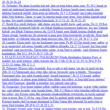
20; Jh 16,16–24
26. Neljapäev
Ma tänan Issandat igal ajal, alati on tema kiitus minu suus.
Ps 34,2
Jumal on
meid ette määranud lapseõiguse osalisteks Jeesuse Kristuse kaudu enese juurde oma
tahtmise heameelt mööda, tema armu au kiituseks.
Ef 1,5–6
Issand, ma ei taha unustada
ühtki Sinu heategu. Tänan, et saan Su lapsena tunda suurt armu. Sinu heldus kannab mind
ka täna. See paneb südame laulma kiituslaulu.
Jr 15,15–21; Jh 16,25–33
27. Reede
Kes püsib õigluses, jääb elama, aga kes taotleb kurja, saab surma.
Õp 11,19
Kes
oma lihalikule loomusele külvab, see lõikab lihalikust loomusest kaduvust, kes aga Vaimule
külvab, see lõikab Vaimust igavest elu.
Gl 6,8
Jumal, meie lihalik loomus tõmbab meid
Sinust eemale. Igapäevase elu pisiasjad ei anna aega Sõna lugemiseks ja palveks. Hoia meid
enda küljes, et võiksime juba siin elada igaveses elus.
Hb 10,1.11–18; Jh 17,1–11a
28. Laupäev
Elusta meid, siis me kuulutame sinu nime.
Ps 80,19
Üks nende seast, nähes, et
ta on paranenud, tuli tagasi Jumalat valju häälega ülistades.
Lk 17,15
Issand, kui Sina mind
puudutad, saan ma terveks. Elusta minu vaimu, et ma Sind ei salgaks, vaid rõõmuga Sinust
kuulutaksin.
Ilm 14,1–3(4.5); Jh 17,11b–26
6. PAASTUAJA PÜHAPÄEV (PALMARUM)
Nõnda ülendatakse Inimese Poeg, et
igaühel, kes usub temasse, oleks igavene elu.
Jh 3,14b.15
Jh 12,12–19; Js 50,4–9; Ps
22,23–32
Jutlus: Hb 12,1–3
29. Pühapäev
Mooses ütles Issandale: Kui su pale ei tule kaasa, siis ära vii meid siit ära.
2Ms 33,15
Palmipuude oksi võttes läks rahvas Jeesusele vastu ja hüüdis: "Hoosanna!
Õnnistatud olgu, kes tuleb Issanda nimel, Iisraeli kuningas!"
Jh 12,13
Issand, millest
muidu tuntakse, et oleme armu leidnud Sinu silmis, kui sellest, et Sina käid koos meiega?
Sina oled Kuningas, alandlik ja armuline, kes päästab oma rahva.
30. Esmaspäev
Ärge lisage midagi sellele, milleks mina teid kohustan, ja ärge võtke midagi
ära, vaid pidage Issanda, oma Jumala käske.
5Ms 4,2
Mina ei julge kõnelda millestki muust
kui sellest, mis Kristus minu läbi paganate sõnakuulelikuks tegemiseks on korda saatnud
sõna ja teoga.
Rm 15,18
Isa, oma Sõnas oled Sa andnud meile teada oma tahte, Jeesuse
Kristuse kaudu oled Sa ennast ilmutanud ja Püha Vaimu läbi julgustad Sa meid sõna ja
teoga Sind teenima.
Mt 26,6–13; Jh 18,1–11
31. Teisipäev
Issand, meie Jumal, on õiglane kõigis oma tegudes, mis ta teeb.
Tn 9,14
Eks