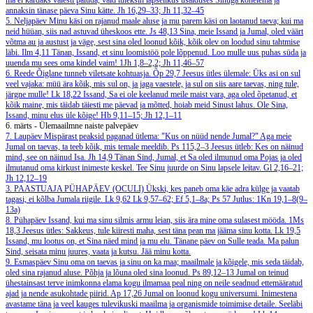
ma ei kardaks valesti paluda, vaid tuleksin lapselikus usalduses Sinuga kõnelema ja
annaksin tänase päeva Sinu kätte.
Jh 16,29–33; Jh 11,32–45
5. Neljapäev
Minu käsi on rajanud maale aluse ja mu parem käsi on laotanud taeva; kui ma
neid hüüan, siis nad astuvad üheskoos ette.
Js 48,13
Sina, meie Issand ja Jumal, oled väärt
võtma au ja austust ja väge, sest sina oled loonud kõik, kõik olev on loodud sinu tahtmise
läbi.
Ilm 4,11
Tänan, Issand, et sinu loomistöö pole lõppenud. Loo mulle uus puhas süda ja
uuenda mu sees oma kindel vaim!
1Jh 1,8–2,2; Jh 11,46–57
6. Reede
Õiglane tunneb viletsate kohtuasja.
Õp 29,7
Jeesus ütles ülemale: Üks asi on sul
veel vajaka: müü ära kõik, mis sul on, ja jaga vaestele, ja sul on siis aare taevas, ning tule,
järgne mulle!
Lk 18,22
Issand, Sa ei ole keelanud meile maist vara, aga oled õpetanud, et
kõik maine, mis täidab täiesti me päevad ja mõtted, hoiab meid Sinust lahus. Ole Sina,
Issand, minu elus üle kõige!
Hb 9,11–15; Jh 12,1–11
6. märts - Ülemaailmne naiste palvepäev
7. Laupäev
Mispärast peaksid paganad ütlema: "Kus on nüüd nende Jumal?" Aga meie
Jumal on taevas, ta teeb kõik, mis temale meeldib.
Ps 115,2–3
Jeesus ütleb: Kes on näinud
mind, see on näinud Isa.
Jh 14,9
Tänan Sind, Jumal, et Sa oled ilmunud oma Pojas ja oled
ilmutanud oma kirkust inimeste keskel. Tee Sinu juurde on Sinu lapsele leitav.
Gl 2,16–21;
Jh 12,12–19
3. PAASTUAJA PÜHAPÄEV (OCULI)
Ükski, kes paneb oma käe adra külge ja vaatab
tagasi, ei kõlba Jumala riigile.
Lk 9,62
Lk 9,57–62; Ef 5,1–8a; Ps 57
Jutlus: 1Kn 19,1–8(9–
13a)
8. Pühapäev
Issand, kui ma sinu silmis armu leian, siis ära mine oma sulasest mööda.
1Ms
18,3
Jeesus ütles: Sakkeus, tule kiiresti maha, sest täna pean ma jääma sinu kotta.
Lk 19,5
Issand, mu lootus on, et Sina näed mind ja mu elu. Tänane päev on Sulle teada. Ma palun
Sind, seisata minu juures, vaata ja kutsu. Jää minu kotta.
9. Esmaspäev
Sinu oma on taevas ja sinu on ka maa; maailmale ja kõigele, mis seda täidab,
oled sina rajanud aluse. Põhja ja lõuna oled sina loonud.
Ps 89,12–13
Jumal on teinud
ühestainsast terve inimkonna elama kogu ilmamaa peal ning on neile seadnud ettemääratud
ajad ja nende asukohtade piirid.
Ap 17,26
Jumal on loonud kogu universumi. Inimestena
avastame täna ja veel kauges tulevikuski maailma ja organismide toimimise detaile. Seeläbi