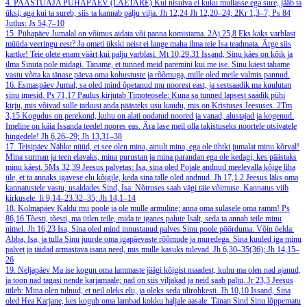
4. PAASTUAJA PÜHAPÄEV (LAETARE)
Kui nisuiva ei kuku mullasse ega sure, jääb ta
üksi; aga kui ta sureb, siis ta kannab palju vilja.
Jh 12,24
Jh 12,20–24; 2Kr 1,3–7; Ps 84
Jutlus: Js 54,7–10
15. Pühapäev
Jumalal on võimus aidata või panna komistama.
2Aj 25,8
Eks kaks varblast
müüda veeringu eest? Ja ometi ükski neist ei lange maha ilma teie Isa teadmata. Ärge siis
kartke! Teie olete enam väärt kui palju varblasi.
Mt 10,29.31
Issand, Sinu käes on kõik ja
ilma Sinuta pole midagi. Täname, et tunned meid paremini kui me ise. Sinu käest tahame
vastu võtta ka tänase päeva oma kohustuste ja rõõmuga, mille oled meile valmis pannud.
16. Esmaspäev
Jumal, sa oled mind õpetanud mu noorest east, ja sestsaadik ma kuulutan
sinu imesid.
Ps 71,17
Paulus kirjutab Timoteosele: Kuna sa tunned lapsest saadik pühi
kirju, mis võivad sulle tarkust anda päästeks usu kaudu, mis on Kristuses Jeesuses.
2Tm
3,15
Kogudus on perekond, kuhu on alati oodatud noored ja vanad, alustajad ja kogenud.
Imeline on käia Issanda teedel noores eas. Ära lase meil olla takistuseks noortele otsivatele
hingedele!
Jh 6,26–29; Jh 13,31–38
17. Teisipäev
Nähke nüüd, et see olen mina, ainult mina, ega ole ühtki jumalat minu kõrval!
Mina surman ja teen elavaks, mina purustan ja mina parandan ega ole kedagi, kes päästaks
minu käest.
5Ms 32,39
Jeesus palvetas: Isa, sina oled Pojale andnud meelevalla kõige liha
üle, et ta annaks igavese elu kõigile, keda sina talle oled andnud.
Jh 17,1.2
Jeesus läks oma
kannatustele vastu, usaldades Sind, Isa. Nõtruses saab vägi täie võimuse. Kannatus viib
kirkusele.
Ii 9,14–23.32–35; Jh 14,1–14
18. Kolmapäev
Kaldu mu poole ja ole mulle armuline; anna oma sulasele oma ramm!
Ps
86,16
Tõesti, tõesti, ma ütlen teile, mida te iganes palute Isalt, seda ta annab teile minu
nimel.
Jh 16,23
Isa, Sina oled mind innustanud palves Sinu poole pöörduma. Võin öelda:
Abba, Isa, ja tulla Sinu juurde oma igapäevaste rõõmude ja muredega. Sina kuuled iga minu
palvet ja täidad armastava isana need, mis mulle kasuks tulevad.
Jh 6,30–35(36); Jh 14,15–
26
19. Neljapäev
Ma ise kogun oma lammaste jäägi kõigist maadest, kuhu ma olen nad ajanud,
ja toon nad tagasi nende karjamaale; nad on siis viljakad ja neid saab palju.
Jr 23,3
Jeesus
ütleb: Mina olen tulnud, et neil oleks elu, ja oleks seda ülirohkesti.
Jh 10,10
Issand, Sina
oled Hea Karjane, kes kogub oma lambad kokku haljale aasale. Tänan Sind Sinu lõppematu