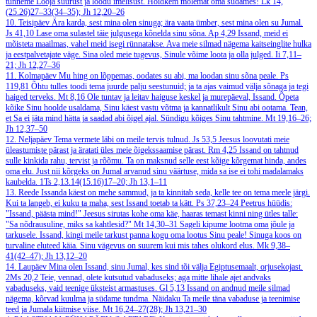
tunneme Looja suurust ja loodu imelisust. Hoidkem mõlemat oma südames!
Lk 14,
(25.26)27–33(34–35); Jh 12,20–26
10. Teisipäev
Ära karda, sest mina olen sinuga; ära vaata ümber, sest mina olen su Jumal.
Js 41,10
Lase oma sulastel täie julgusega kõnelda sinu sõna.
Ap 4,29
Issand, meid ei
mõisteta maailmas, vahel meid isegi rünnatakse. Ava meie silmad nägema kaitseinglite hulka
ja eestpalvetajate väge. Sina oled meie tugevus, Sinule võime loota ja olla julged.
Ii 7,11–
21; Jh 12,27–36
11. Kolmapäev
Mu hing on lõppemas, oodates su abi, ma loodan sinu sõna peale.
Ps
119,81
Õhtu tulles toodi tema juurde palju seestunuid; ja ta ajas vaimud välja sõnaga ja tegi
haiged terveks.
Mt 8,16
Ole tuntav ja leitav haiguse keskel ja murepäeval, Issand. Õpeta
kõike Sinu hoolde usaldama, Sinu käest vastu võtma ja kannatlikult Sinu abi ootama. Tean,
et Sa ei jäta mind hätta ja saadad abi õigel ajal. Sündigu kõiges Sinu tahtmine.
Mt 19,16–26;
Jh 12,37–50
12. Neljapäev
Tema vermete läbi on meile tervis tulnud.
Js 53,5
Jeesus loovutati meie
üleastumiste pärast ja äratati üles meie õigekssaamise pärast.
Rm 4,25
Issand on tahtnud
sulle kinkida rahu, tervist ja rõõmu. Ta on maksnud selle eest kõige kõrgemat hinda, andes
oma elu. Just nii kõrgeks on Jumal arvanud sinu väärtuse, mida sa ise ei tohi madalamaks
kaubelda.
1Ts 2,13.14(15.16)17–20; Jh 13,1–11
13. Reede
Issanda käest on mehe sammud, ja ta kinnitab seda, kelle tee on tema meele järgi.
Kui ta langeb, ei kuku ta maha, sest Issand toetab ta kätt.
Ps 37,23–24
Peetrus hüüdis:
"Issand, päästa mind!" Jeesus sirutas kohe oma käe, haaras temast kinni ning ütles talle:
"Sa nõdrausuline, miks sa kahtlesid?"
Mt 14,30–31
Sageli kipume lootma oma jõule ja
tarkusele. Issand, kingi meile tarkust panna kogu oma lootus Sinu peale! Sinuga koos on
turvaline eluteed käia. Sinu vägevus on suurem kui mis tahes olukord elus.
Mk 9,38–
41(42–47); Jh 13,12–20
14. Laupäev
Mina olen Issand, sinu Jumal, kes sind tõi välja Egiptusemaalt, orjusekojast.
2Ms 20,2
Teie, vennad, olete kutsutud vabaduseks; aga mitte lihale ajet andvaks
vabaduseks, vaid teenige üksteist armastuses.
Gl 5,13
Issand on andnud meile silmad
nägema, kõrvad kuulma ja südame tundma. Näidaku Ta meile täna vabaduse ja teenimise
teed ja Jumala kiitmise viise.
Mt 16,24–27(28); Jh 13,21–30