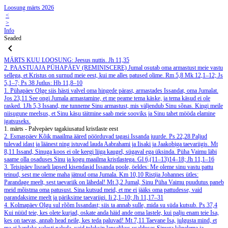
Loosung märts 2026
<
>
Info
Seaded
MÄRTS
KUU LOOSUNG: Jeesus nuttis.
Jh 11,35
2. PAASTUAJA PÜHAPÄEV (REMINISCERE)
Jumal osutab oma armastust meie vastu
sellega, et Kristus on surnud meie eest, kui me alles patused olime.
Rm 5,8
Mk 12,1–12; Js
5,1–7; Ps 38
Jutlus: Hb 11,8–10
1. Pühapäev
Olge siis hästi valvel oma hingede pärast, armastades Issandat, oma Jumalat.
Jos 23,11
See ongi Jumala armastamine, et me peame tema käske, ja tema käsud ei ole
rasked.
1Jh 5,3
Issand, me tunneme Sinu armastust, mis väljendub Sinu sõnas. Kingi meile
niisugune meelsus, et Sinu käsu täitmine saab meie sooviks ja Sinu tahet mööda elamine
igatsuseks.
1. märts - Palvepäev tagakiusatud kristlaste eest
2. Esmaspäev
Kõik maailma ääred pöörduvad tagasi Issanda juurde.
Ps 22,28
Paljud
tulevad idast ja läänest ning istuvad lauda Aabrahami ja Iisaki ja Jaakobiga taevariigis.
Mt
8,11
Issand, Sinuga koos ei ole keegi liiga kaugel, sügaval ega üksinda. Püha Vaimu läbi
saame olla osaduses Sinu ja kogu maailma kristlastega.
Gl 6,(11–13)14–18; Jh 11,1–16
3. Teisipäev
Iisraeli lapsed kisendasid Issanda poole, öeldes: Me oleme sinu vastu pattu
teinud, sest me oleme maha jätnud oma Jumala.
Km 10,10
Ristija Johannes ütles:
Parandage meelt, sest taevariik on lähedal!
Mt 3,2
Jumal, Sinu Püha Vaimu puudutus paneb
meid mõistma oma patusust. Sina kutsud meid, et me ei jääks oma pattudesse, vaid
parandaksime meelt ja päriksime taevariigi.
Ii 2,1–10; Jh 11,17–31
4. Kolmapäev
Olgu sul rõõm Issandast; siis ta annab sulle, mida su süda kutsub.
Ps 37,4
Kui nüüd teie, kes olete kurjad, oskate anda häid ande oma lastele, kui palju enam teie Isa,
kes on taevas, annab head neile, kes teda paluvad!
Mt 7,11
Taevane Isa, julgusta mind, et