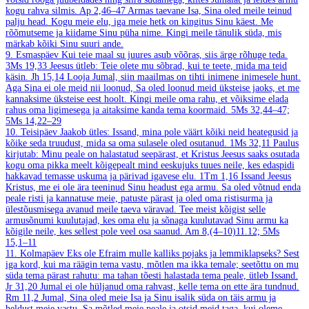
kogu rahva silmis.
Ap 2,46–47
Armas taevane Isa, Sina oled meile teinud
palju head. Kogu meie elu, iga meie hetk on kingitus Sinu käest. Me
rõõmutseme ja kiidame Sinu püha nime. Kingi meile tänulik süda, mis
märkab kõiki Sinu suuri ande.
9. Esmaspäev
Kui teie maal su juures asub võõras, siis ärge rõhuge teda.
3Ms 19,33
Jeesus ütleb: Teie olete mu sõbrad, kui te teete, mida ma teid
käsin.
Jh 15,14
Looja Jumal, siin maailmas on tihti inimene inimesele hunt.
Aga Sina ei ole meid nii loonud, Sa oled loonud meid üksteise jaoks, et me
kannaksime üksteise eest hoolt. Kingi meile oma rahu, et võiksime elada
rahus oma ligimesega ja aitaksime kanda tema koormaid.
5Ms 32,44–47;
5Ms 14,22–29
10. Teisipäev
Jaakob ütles: Issand, mina pole väärt kõiki neid heategusid ja
kõike seda truudust, mida sa oma sulasele oled osutanud.
1Ms 32,11
Paulus
kirjutab: Minu peale on halastatud seepärast, et Kristus Jeesus saaks osutada
kogu oma pikka meelt kõigepealt mind eeskujuks tuues neile, kes edaspidi
hakkavad temasse uskuma ja pärivad igavese elu.
1Tm 1,16
Issand Jeesus
Kristus, me ei ole ära teeninud Sinu headust ega armu. Sa oled võtnud enda
peale risti ja kannatuse meie, patuste pärast ja oled oma ristisurma ja
ülestõusmisega avanud meile taeva väravad. Tee meist kõigist selle
armusõnumi kuulutajad, kes oma elu ja sõnaga kuulutavad Sinu armu ka
kõigile neile, kes sellest pole veel osa saanud.
Am 8,(4–10)11.12; 5Ms
15,1–11
11. Kolmapäev
Eks ole Efraim mulle kalliks pojaks ja lemmiklapseks? Sest
iga kord, kui ma räägin tema vastu, mõtlen ma ikka temale; seetõttu on mu
süda tema pärast rahutu: ma tahan tõesti halastada tema peale, ütleb Issand.
Jr 31,20
Jumal ei ole hüljanud oma rahvast, kelle tema on ette ära tundnud.
Rm 11,2
Jumal, Sina oled meie Isa ja Sinu isalik süda on täis armu ja
heldust meie vastu. Sa mõtled meie peale ja otsid meid taga, kui oleme