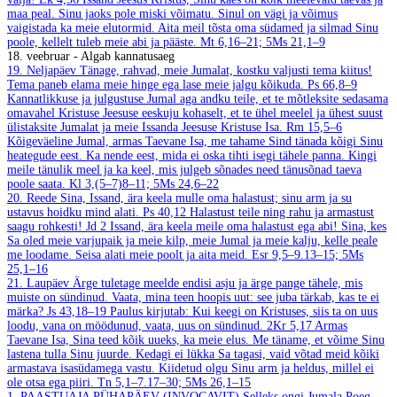
maa peal. Sinu jaoks pole miski võimatu. Sinul on vägi ja võimus
vaigistada ka meie elutormid. Aita meil tõsta oma südamed ja silmad Sinu
poole, kellelt tuleb meie abi ja pääste.
Mt 6,16–21; 5Ms 21,1–9
18. veebruar - Algab kannatusaeg
19. Neljapäev
Tänage, rahvad, meie Jumalat, kostku valjusti tema kiitus!
Tema paneb elama meie hinge ega lase meie jalgu kõikuda.
Ps 66,8–9
Kannatlikkuse ja julgustuse Jumal aga andku teile, et te mõtleksite sedasama
omavahel Kristuse Jeesuse eeskuju kohaselt, et te ühel meelel ja ühest suust
ülistaksite Jumalat ja meie Issanda Jeesuse Kristuse Isa.
Rm 15,5–6
Kõigeväeline Jumal, armas Taevane Isa, me tahame Sind tänada kõigi Sinu
heategude eest. Ka nende eest, mida ei oska tihti isegi tähele panna. Kingi
meile tänulik meel ja ka keel, mis julgeb sõnades need tänusõnad taeva
poole saata.
Kl 3,(5–7)8–11; 5Ms 24,6–22
20. Reede
Sina, Issand, ära keela mulle oma halastust; sinu arm ja su
ustavus hoidku mind alati.
Ps 40,12
Halastust teile ning rahu ja armastust
saagu rohkesti!
Jd 2
Issand, ära keela meile oma halastust ega abi! Sina, kes
Sa oled meie varjupaik ja meie kilp, meie Jumal ja meie kalju, kelle peale
me loodame. Seisa alati meie poolt ja aita meid.
Esr 9,5–9.13–15; 5Ms
25,1–16
21. Laupäev
Ärge tuletage meelde endisi asju ja ärge pange tähele, mis
muiste on sündinud. Vaata, mina teen hoopis uut: see juba tärkab, kas te ei
märka?
Js 43,18–19
Paulus kirjutab: Kui keegi on Kristuses, siis ta on uus
loodu, vana on möödunud, vaata, uus on sündinud.
2Kr 5,17
Armas
Taevane Isa, Sina teed kõik uueks, ka meie elus. Me täname, et võime Sinu
lastena tulla Sinu juurde. Kedagi ei lükka Sa tagasi, vaid võtad meid kõiki
armastava isasüdamega vastu. Kiidetud olgu Sinu arm ja heldus, millel ei
ole otsa ega piiri.
Tn 5,1–7.17–30; 5Ms 26,1–15
1. PAASTUAJA PÜHAPÄEV (INVOCAVIT)
Selleks ongi Jumala Poeg