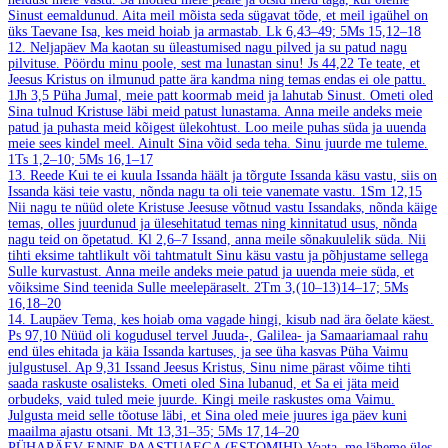
Sinust eemaldunud. Aita meil mõista seda sügavat tõde, et meil igaühel on
üks Taevane Isa, kes meid hoiab ja armastab.
Lk 6,43–49; 5Ms 15,12–18
12. Neljapäev
Ma kaotan su üleastumised nagu pilved ja su patud nagu
pilvituse. Pöördu minu poole, sest ma lunastan sinu!
Js 44,22
Te teate, et
Jeesus Kristus on ilmunud patte ära kandma ning temas endas ei ole pattu.
1Jh 3,5
Püha Jumal, meie patt koormab meid ja lahutab Sinust. Ometi oled
Sina tulnud Kristuse läbi meid patust lunastama. Anna meile andeks meie
patud ja puhasta meid kõigest ülekohtust. Loo meile puhas süda ja uuenda
meie sees kindel meel. Ainult Sina võid seda teha. Sinu juurde me tuleme.
1Ts 1,2–10; 5Ms 16,1–17
13. Reede
Kui te ei kuula Issanda häält ja tõrgute Issanda käsu vastu, siis on
Issanda käsi teie vastu, nõnda nagu ta oli teie vanemate vastu.
1Sm 12,15
Nii nagu te nüüd olete Kristuse Jeesuse võtnud vastu Issandaks, nõnda käige
temas, olles juurdunud ja ülesehitatud temas ning kinnitatud usus, nõnda
nagu teid on õpetatud.
Kl 2,6–7
Issand, anna meile sõnakuulelik süda. Nii
tihti eksime tahtlikult või tahtmatult Sinu käsu vastu ja põhjustame sellega
Sulle kurvastust. Anna meile andeks meie patud ja uuenda meie süda, et
võiksime Sind teenida Sulle meelepäraselt.
2Tm 3,(10–13)14–17; 5Ms
16,18–20
14. Laupäev
Tema, kes hoiab oma vagade hingi, kisub nad ära õelate käest.
Ps 97,10
Nüüd oli kogudusel tervel Juuda-, Galilea- ja Samaariamaal rahu
end üles ehitada ja käia Issanda kartuses, ja see üha kasvas Püha Vaimu
julgustusel.
Ap 9,31
Issand Jeesus Kristus, Sinu nime pärast võime tihti
saada raskuste osalisteks. Ometi oled Sina lubanud, et Sa ei jäta meid
orbudeks, vaid tuled meie juurde. Kingi meile raskustes oma Vaimu.
Julgusta meid selle tõotuse läbi, et Sina oled meie juures iga päev kuni
maailma ajastu otsani.
Mt 13,31–35; 5Ms 17,14–20
PÜHAPÄEV ENNE PAASTUAEGA (ESTOMIHI)
Vaata, me läheme üles