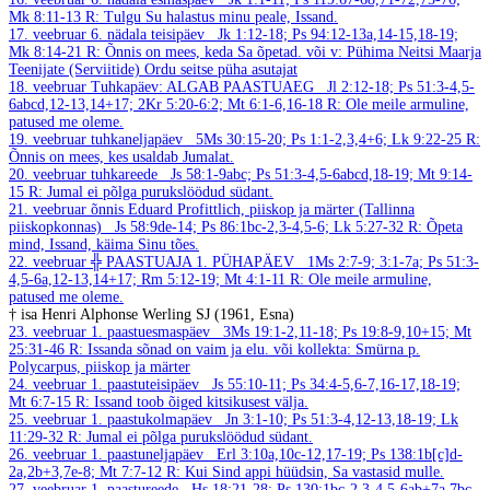
Mk 8:11-13
R: Tulgu Su halastus minu peale, Issand.
17. veebruar
6. nädala teisipäev
Jk 1:12-18; Ps 94:12-13a,14-15,18-19;
Mk 8:14-21
R: Õnnis on mees, keda Sa õpetad.
või v: Pühima Neitsi Maarja
Teenijate (Serviitide) Ordu seitse püha asutajat
18. veebruar
Tuhkapäev: ALGAB PAASTUAEG
Jl 2:12-18; Ps 51:3-4,5-
6abcd,12-13,14+17; 2Kr 5:20-6:2; Mt 6:1-6,16-18
R: Ole meile armuline,
patused me oleme.
19. veebruar
tuhkaneljapäev
5Ms 30:15-20; Ps 1:1-2,3,4+6; Lk 9:22-25
R:
Õnnis on mees, kes usaldab Jumalat.
20. veebruar
tuhkareede
Js 58:1-9abc; Ps 51:3-4,5-6abcd,18-19; Mt 9:14-
15
R: Jumal ei põlga purukslöödud südant.
21. veebruar
õnnis Eduard Profittlich, piiskop ja märter (Tallinna
piiskopkonnas)
Js 58:9de-14; Ps 86:1bc-2,3-4,5-6; Lk 5:27-32
R: Õpeta
mind, Issand, käima Sinu tões.
22. veebruar
╬ PAASTUAJA 1. PÜHAPÄEV
1Ms 2:7-9; 3:1-7a; Ps 51:3-
4,5-6a,12-13,14+17; Rm 5:12-19; Mt 4:1-11
R: Ole meile armuline,
patused me oleme.
† isa Henri Alphonse Werling SJ (1961, Esna)
23. veebruar
1. paastuesmaspäev
3Ms 19:1-2,11-18; Ps 19:8-9,10+15; Mt
25:31-46
R: Issanda sõnad on vaim ja elu.
või kollekta: Smürna p.
Polycarpus, piiskop ja märter
24. veebruar
1. paastuteisipäev
Js 55:10-11; Ps 34:4-5,6-7,16-17,18-19;
Mt 6:7-15
R: Issand toob õiged kitsikusest välja.
25. veebruar
1. paastukolmapäev
Jn 3:1-10; Ps 51:3-4,12-13,18-19; Lk
11:29-32
R: Jumal ei põlga purukslöödud südant.
26. veebruar
1. paastuneljapäev
Erl 3:10a,10c-12,17-19; Ps 138:1b[c]d-
2a,2b+3,7e-8; Mt 7:7-12
R: Kui Sind appi hüüdsin, Sa vastasid mulle.
27. veebruar
1. paastureede
Hs 18:21-28; Ps 130:1bc-2,3-4,5-6ab+7a,7bc-