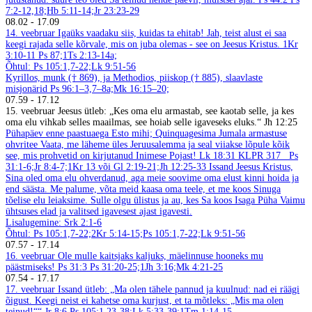
7:2-12,18;Hb 5:11-14;Jr 23:23-29
08.02
-
17.09
14. veebruar
Igaüks vaadaku siis, kuidas ta ehitab! Jah, teist alust ei saa
keegi rajada selle kõrvale, mis on juba olemas - see on Jeesus Kristus. 1Kr
3:10-11
Ps 87;1Ts 2:13-14a;
Õhtul: Ps 105:1,7-22;Lk 9:51-56
Kyrillos, munk († 869), ja Methodios, piiskop († 885), slaavlaste
misjonärid
Ps 96:1–3,7–8a;Mk 16:15–20;
07.59
-
17.12
15. veebruar
Jeesus ütleb: „Kes oma elu armastab, see kaotab selle, ja kes
oma elu vihkab selles maailmas, see hoiab selle igaveseks eluks.“ Jh 12:25
Pühapäev enne paastuaega Esto mihi; Quinquagesima
Jumala armastuse
ohvritee
Vaata, me läheme üles Jeruusalemma ja seal viiakse lõpule kõik
see, mis prohvetid on kirjutanud Inimese Pojast! Lk 18:31
KLPR 317
Ps
31:1-6;Jr 8:4-7;1Kr 13 või Gl 2:19-21;Jh 12:25-33
Issand Jeesus Kristus,
Sina oled oma elu ohverdanud, aga meie soovime oma elust kinni hoida ja
end säästa. Me palume, võta meid kaasa oma teele, et me koos Sinuga
tõelise elu leiaksime. Sulle olgu ülistus ja au, kes Sa koos Isaga Püha Vaimu
ühtsuses elad ja valitsed igavesest ajast igavesti.
Lisalugemine: Srk 2:1-6
Õhtul: Ps 105:1,7-22;2Kr 5:14-15;Ps 105:1,7-22;Lk 9:51-56
07.57
-
17.14
16. veebruar
Ole mulle kaitsjaks kaljuks, mäelinnuse hooneks mu
päästmiseks! Ps 31:3
Ps 31:20-25;1Jh 3:16;Mk 4:21-25
07.54
-
17.17
17. veebruar
Issand ütleb: „Ma olen tähele pannud ja kuulnud: nad ei räägi
õigust. Keegi neist ei kahetse oma kurjust, et ta mõtleks: „Mis ma olen
teinud!““ Jr 8:6
Ps 105:1,23-38;Lk 5:33-39;1Tm 1:14-15