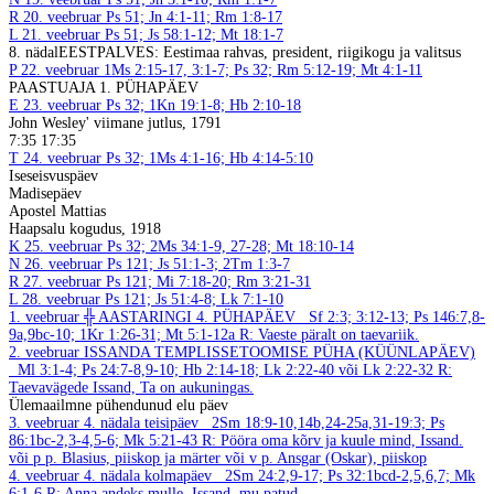
R
20. veebruar
Ps 51; Jn 4:1-11; Rm 1:8-17
L
21. veebruar
Ps 51; Js 58:1-12; Mt 18:1-7
8. nädal
EESTPALVES: Eestimaa rahvas, president, riigikogu ja valitsus
P
22. veebruar
1Ms 2:15-17, 3:1-7; Ps 32; Rm 5:12-19; Mt 4:1-11
PAASTUAJA 1. PÜHAPÄEV
E
23. veebruar
Ps 32; 1Kn 19:1-8; Hb 2:10-18
John Wesley' viimane jutlus, 1791
7:35 17:35
T
24. veebruar
Ps 32; 1Ms 4:1-16; Hb 4:14-5:10
Iseseisvuspäev
Madisepäev
Apostel Mattias
Haapsalu kogudus, 1918
K
25. veebruar
Ps 32; 2Ms 34:1-9, 27-28; Mt 18:10-14
N
26. veebruar
Ps 121; Js 51:1-3; 2Tm 1:3-7
R
27. veebruar
Ps 121; Mi 7:18-20; Rm 3:21-31
L
28. veebruar
Ps 121; Js 51:4-8; Lk 7:1-10
1. veebruar
╬ AASTARINGI 4. PÜHAPÄEV
Sf 2:3; 3:12-13; Ps 146:7,8-
9a,9bc-10; 1Kr 1:26-31; Mt 5:1-12a
R: Vaeste päralt on taevariik.
2. veebruar
ISSANDA TEMPLISSETOOMISE PÜHA (KÜÜNLAPÄEV)
Ml 3:1-4; Ps 24:7-8,9-10; Hb 2:14-18; Lk 2:22-40 või Lk 2:22-32
R:
Taevavägede Issand, Ta on aukuningas.
Ülemaailmne pühendunud elu päev
3. veebruar
4. nädala teisipäev
2Sm 18:9-10,14b,24-25a,31-19:3; Ps
86:1bc-2,3-4,5-6; Mk 5:21-43
R: Pööra oma kõrv ja kuule mind, Issand.
või p p. Blasius, piiskop ja märter või v p. Ansgar (Oskar), piiskop
4. veebruar
4. nädala kolmapäev
2Sm 24:2,9-17; Ps 32:1bcd-2,5,6,7; Mk
6:1-6
R: Anna andeks mulle, Issand, mu patud.