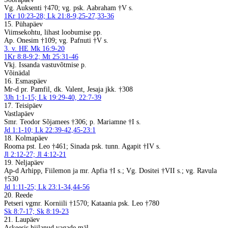
Vg. Auksenti †470; vg. psk. Aabraham †V s.
1Kr 10:23-28; Lk 21:8-9,25-27,33-36
15. Pühapäev
Viimsekohtu, lihast loobumise pp.
Ap. Onesim †109; vg. Pafnuti †V s.
3. v. HE Mk 16:9-20
1Kr 8:8-9:2; Mt 25:31-46
Vkj. Issanda vastuvõtmise p.
Võinädal
16. Esmaspäev
Mr-d pr. Pamfil, dk. Valent, Jesaja jkk. †308
3Jh 1:1-15; Lk 19:29-40, 22:7-39
17. Teisipäev
Vastlapäev
Smr. Teodor Sõjamees †306; p. Mariamne †I s.
Jd 1:1-10; Lk 22:39-42,45-23:1
18. Kolmapäev
Rooma pst. Leo †461; Sinada psk. tunn. Agapit †IV s.
Jl 2:12-27; Jl 4:12-21
19. Neljapäev
Ap-d Arhipp, Fiilemon ja mr. Apfia †I s.; Vg. Dositei †VII s.; vg. Ravula
†530
Jd 1:11-25; Lk 23:1-34,44-56
20. Reede
Petseri vgmr. Korniili †1570; Kataania psk. Leo †780
Sk 8:7-17; Sk 8:19-23
21. Laupäev
Askeesis hiilanud vagade mäl.