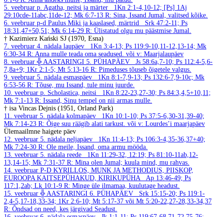
5. veebruar
p. Agatha, neitsi ja märter
1Kn 2:1-4,10-12; [Ps] 1Aj
29:10cde-11abc,11de-12; Mk 6:7-13
R: Sina, Issand Jumal, valitsed kõike.
6. veebruar
p-d Paulus Miki ja kaaslased, märtrid
Srk 47:2-11; Ps
18:31,47+50,51; Mk 6:14-29
R: Ülistatud olgu mu päästmise Jumal.
† Kazimierz Kański SJ (1970, Esna)
7. veebruar
4. nädala laupäev
1Kn 3:4-13; Ps 119:9-10,11-12,13-14; Mk
6:30-34
R: Anna mulle teada oma seadused.
või v: Maarjalaupäev
8. veebruar
╬ AASTARINGI 5. PÜHAPÄEV
Js 58:6a,7-10; Ps 112:4-5,6-
7,8a+9; 1Kr 2:1-5; Mt 5:13-16
R: Pimeduses tõuseb õigetele valgus.
9. veebruar
5. nädala esmaspäev
1Kn 8:1-7,9-13; Ps 132:6-7,9-10c; Mk
6:53-56
R: Tõuse, mu Issand, tule minu juurde.
10. veebruar
p. Scholastica, neitsi
1Kn 8:22-23,27-30; Ps 84:3,4,5+10,11;
Mk 7:1-13
R: Issand, Sinu tempel on nii armas mulle.
† isa Vincas Dejnis (1951, Orland Park)
11. veebruar
5. nädala kolmapäev
1Kn 10:1-10; Ps 37:5-6,30-31,39-40;
Mk 7:14-23
R: Õige suu räägib alati tarkust.
või v: Lourdes’i maarjapäev
Ülemaailmne haigete päev
12. veebruar
5. nädala neljapäev
1Kn 11:4-13; Ps 106:3-4,35-36,37+40;
Mk 7:24-30
R: Ole meile, Issand, oma armu mööda.
13. veebruar
5. nädala reede
1Kn 11:29-32, 12:19; Ps 81:10-11ab,12-
13,14-15; Mk 7:31-37
R: Mina olen Jumal; kuula mind, mu rahvas.
14. veebruar
P-D KYRILLOS, MUNK JA METHODIUS, PIISKOP,
EUROOPA KAITSEPÜHAKUD, KIRIKUPÜHA
Ap 13:46-49; Ps
117:1,2ab; Lk 10:1-9
R: Minge üle ilmamaa, kuulutage headust.
15. veebruar
╬ AASTARINGI 6. PÜHAPÄEV
Srk 15:15-20; Ps 119:1-
2,4-5,17-18,33-34; 1Kr 2:6-10; Mt 5:17-37 või Mt 5:20-22,27-28,33-34,37
R: Õndsad on need, kes järgivad Seadust.
16. veebruar
6. nädala esmaspäev
Jk 1:1-11; Ps 119:67-68,71-72,75-76;