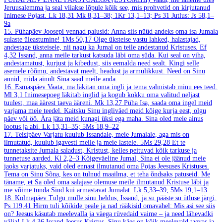
Jeruusalemma ja seal viiakse lõpule kõik see, mis prohvetid on kirjutanud
Inimese Pojast.
Lk 18,31
Mk 8,31–38; 1Kr 13,1–13; Ps 31
Jutlus: Js 58,1–
9a
15. Pühapäev
Joosepi vennad palusid: Anna siis nüüd andeks oma isa Jumala
sulaste üleastumine!
1Ms 50,17
Olge üksteise vastu lahked, halastajad,
andestage üksteisele, nii nagu ka Jumal on teile andestanud Kristuses.
Ef
4,32
Issand, anna meile tarkust katsuda läbi oma süda. Kui seal on viha,
andestamatust, kurjust ja kibedust, siis eemalda need sealt. Kingi selle
asemele rõõmu, andestavat meelt, headust ja armulikkust. Need on Sinu
annid, mida ainult Sina saad meile anda.
16. Esmaspäev
Vaata, ma läkitan oma ingli ja tema valmistab minu ees teed.
Ml 3,1
Inimesepoeg läkitab inglid ja kogub kokku oma valitud neljast
tuulest, maa äärest taeva ääreni.
Mk 13,27
Püha Isa, saada oma ingel meid
varjama meie teedel. Kaitsku Sinu ingliväed meid kõige kurja eest, olgu
päev või öö. Ära jäta meid kunagi üksi ega maha. Sina oled meie ainus
lootus ja abi.
Lk 13,31–35; 5Ms 18,9–22
17. Teisipäev
Varjatu kuulub Issandale, meie Jumalale, aga mis on
ilmutatud, kuulub igavesti meile ja meie lastele.
5Ms 29,28
Et te
tunnetaksite Jumala saladust, Kristust, kelles peituvad kõik tarkuse ja
tunnetuse aarded.
Kl 2,2–3
Kõigeväeline Jumal, Sina ei ole jäänud meie
jaoks varjatuks, vaid oled ennast ilmutanud oma Pojas Jeesuses Kristuses.
Tema on Sinu Sõna, kes on tulnud maailma, et teha õndsaks patuseid. Me
täname, et Sa oled oma salajase olemuse meile ilmutanud Kristuse läbi ja
me võime tunda Sind kui armastavat Jumalat.
Lk 5,33–39; 5Ms 19,1–13
18. Kolmapäev
Tulgu mulle sinu heldus, Issand, ja su pääste su ütluse järgi.
Ps 119,41
Hirm tuli kõikide peale ja nad rääkisid omavahel: Mis asi see siis
on? Jeesus käsutab meelevalla ja väega rüvedaid vaime – ja need lähevadki
välja!
Lk 4,36
Issand Jeesus Kristus, Sinu käes on kõik meelevald taevas ja