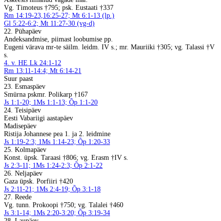
Vg. Timoteus †795; psk. Eustaati †337
Rm 14:19-23,16:25-27; Mt 6:1-13 (lp.)
Gl 5:22-6:2; Mt 11:27-30 (vg-d)
22. Pühapäev
Andeksandmise, piimast loobumise pp.
Eugeni värava mr-te säilm. leidm. IV s.; mr. Mauriiki †305; vg. Talassi †V
s.
4. v. HE Lk 24:1-12
Rm 13:11-14:4; Mt 6:14-21
Suur paast
23. Esmaspäev
Smürna pskmr. Polikarp †167
Js 1:1-20; 1Ms 1:1-13; Õp 1:1-20
24. Teisipäev
Eesti Vabariigi aastapäev
Madisepäev
Ristija Johannese pea 1. ja 2. leidmine
Js 1:19-2:3; 1Ms 1:14-23; Õp 1:20-33
25. Kolmapäev
Konst. üpsk. Taraasi †806; vg. Erasm †IV s.
Js 2:3-11; 1Ms 1:24-2:3; Õp 2:1-22
26. Neljapäev
Gaza üpsk. Porfiiri †420
Js 2:11-21; 1Ms 2:4-19; Õp 3:1-18
27. Reede
Vg. tunn. Prokoopi †750; vg. Talalei †460
Js 3:1-14; 1Ms 2:20-3:20; Õp 3:19-34
28. Laupäev