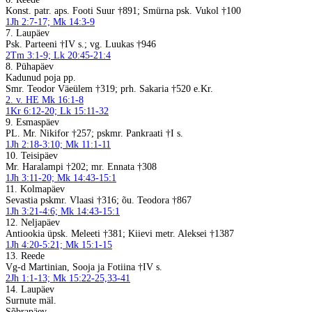
Konst. patr. aps. Footi Suur †891; Smürna psk. Vukol †100
1Jh 2:7-17; Mk 14:3-9
7. Laupäev
Psk. Parteeni †IV s.; vg. Luukas †946
2Tm 3:1-9; Lk 20:45-21:4
8. Pühapäev
Kadunud poja pp.
Smr. Teodor Väeülem †319; prh. Sakaria †520 e.Kr.
2. v. HE Mk 16:1-8
1Kr 6:12-20; Lk 15:11-32
9. Esmaspäev
PL. Mr. Nikifor †257; pskmr. Pankraati †I s.
1Jh 2:18-3:10; Mk 11:1-11
10. Teisipäev
Mr. Haralampi †202; mr. Ennata †308
1Jh 3:11-20; Mk 14:43-15:1
11. Kolmapäev
Sevastia pskmr. Vlaasi †316; õu. Teodora †867
1Jh 3:21-4:6; Mk 14:43-15:1
12. Neljapäev
Antiookia üpsk. Meleeti †381; Kiievi metr. Aleksei †1387
1Jh 4:20-5:21; Mk 15:1-15
13. Reede
Vg-d Martinian, Sooja ja Fotiina †IV s.
2Jh 1:1-13; Mk 15:22-25,33-41
14. Laupäev
Surnute mäl.
Sõbrapäev