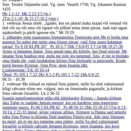
Smr. Teodor Sõjamehe mäl. Vg. tunn. Vassiili †750; Vg. Johannes Kassian
†435
Hb 1:1-12; Mk 2:23-3:5 (lp.)
2Tm 2:1-10; Jh 15:17-16:2 (smr.)
1. veebruar
Jeesus ütleb: „Igaüks, kes on jätnud maha majad või vennad või
õed või isa või ema või lapsed või põllud minu nime pärast, saab nad tagasi
sajakordselt ja pärib igavese elu.“ Mt 19:29
3. pühapäev enne paastuaega Septuagesima
Teenimatu arm
Me ei heida oma
anumisi Su palge ette mitte oma õiguse pärast, vaid Sinu suure halastuse
pärast! Tn 9:18
KLPR 267
Ps 18:2-7;5Ms 7:6-8;Fl 3:7-14;Mt 19:27-30
Armu ja halastuse Jumal, Sina annad oma abi kõigile, kes Sind otsivad. Me
täname Sinu headuse eest, mida me pole ära teeninud. Aita, et me ei hindaks
oma jõudu üle, vaid loodaksime kõiges Sinu õiglusele ja ustavusele. Kuule
meid Jeesuse Kristuse, Sinu Poja, meie Issanda läbi.
Lisalugemine: Trk 10:10-14
Õhtul: Ps 105:1,7-22;2Kr 6:1-2;Ps 105:1,7-22;1Ms 6:9-22
08.31
-
16.38
2. veebruar
Mu silmad on näinud Sinu päästet, mille Sa oled valmistanud
kõigi rahvaste silme ees: valgust, mis on ilmutuseks paganaile, ja kirkust
Sinu rahvale Iisraelile. Lk 2:30-32
Issanda templissetoomise püha ehk küünlapäev
Kristus – Jumala kirkuse
sära
Tulge ja vaadake Jumala tegusid, kes on kardetav oma tegemistes
inimlaste juures. Ps 66:5
KLPR 62
Ps 48:10-15;2Ms 33:18-23;1Tm 6:13-
16;Lk 2:22-33
Jumal, kõige valguse allikas, Siimeon ja Hanna said templis
näha Sinu Poega ja ülistada Sind maailma Päästja eest. Juhi oma Vaimuga
ka meid, nii et me ära tunneme oma pääste, mille Sa oled valmistanud
Iisraelile ja kõigile rahvaile Jeesuses Kristuses, meie Issandas, kes koos
Sinuga Püha Vaimu ühtsuses elab ja valitseb igavesest ajast igavesti.