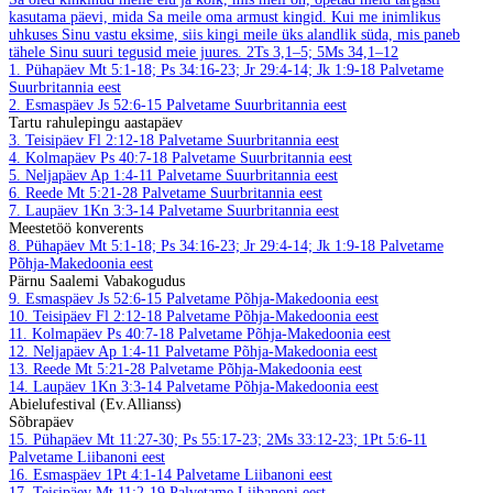
kasutama päevi, mida Sa meile oma armust kingid. Kui me inimlikus
uhkuses Sinu vastu eksime, siis kingi meile üks alandlik süda, mis paneb
tähele Sinu suuri tegusid meie juures.
2Ts 3,1–5; 5Ms 34,1–12
1. Pühapäev
Mt 5:1-18; Ps 34:16-23; Jr 29:4-14; Jk 1:9-18
Palvetame
Suurbritannia eest
2. Esmaspäev
Js 52:6-15
Palvetame Suurbritannia eest
Tartu rahulepingu aastapäev
3. Teisipäev
Fl 2:12-18
Palvetame Suurbritannia eest
4. Kolmapäev
Ps 40:7-18
Palvetame Suurbritannia eest
5. Neljapäev
Ap 1:4-11
Palvetame Suurbritannia eest
6. Reede
Mt 5:21-28
Palvetame Suurbritannia eest
7. Laupäev
1Kn 3:3-14
Palvetame Suurbritannia eest
Meestetöö konverents
8. Pühapäev
Mt 5:1-18; Ps 34:16-23; Jr 29:4-14; Jk 1:9-18
Palvetame
Põhja-Makedoonia eest
Pärnu Saalemi Vabakogudus
9. Esmaspäev
Js 52:6-15
Palvetame Põhja-Makedoonia eest
10. Teisipäev
Fl 2:12-18
Palvetame Põhja-Makedoonia eest
11. Kolmapäev
Ps 40:7-18
Palvetame Põhja-Makedoonia eest
12. Neljapäev
Ap 1:4-11
Palvetame Põhja-Makedoonia eest
13. Reede
Mt 5:21-28
Palvetame Põhja-Makedoonia eest
14. Laupäev
1Kn 3:3-14
Palvetame Põhja-Makedoonia eest
Abielufestival (Ev.Allianss)
Sõbrapäev
15. Pühapäev
Mt 11:27-30; Ps 55:17-23; 2Ms 33:12-23; 1Pt 5:6-11
Palvetame Liibanoni eest
16. Esmaspäev
1Pt 4:1-14
Palvetame Liibanoni eest
17. Teisipäev
Mt 11:2-19
Palvetame Liibanoni eest