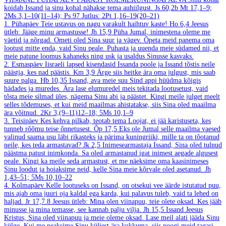
koidab Issand ja sinu kohal nähakse tema auhiilgust.
Js 60,2b
Mt 17,1–9;
2Ms 3,1–10(11–14); Ps 97
Jutlus: 2Pt 1,16–19(20–21)
1. Pühapäev
Teie ustavus on nagu varakult haihtuv kaste!
Ho 6,4
Jeesus
ütleb: Jääge minu armastusse!
Jh 15,9
Püha Jumal, inimestena oleme me
väetid ja nõrgad. Ometi oled Sina suur ja vägev. Õpeta meid panema oma
lootust mitte enda, vaid Sinu peale. Puhasta ja uuenda meie südamed nii, et
meie patune loomus kahaneks ning usk ja usaldus Sinusse kasvaks.
2. Esmaspäev
Iisraeli lapsed kisendasid Issanda poole ja Issand tõstis neile
päästja, kes nad päästis.
Km 3,9
Ärge siis heitke ära oma julgust, mis saab
suure palga.
Hb 10,35
Issand, ava meie suu Sind appi hüüdma kõigis
hädades ja muredes. Ära lase elumuredel meis tekitada lootusetust, vaid
tõsta meie silmad üles, nägema Sinu abi ja päästet. Kingi meile julget meelt
selles tõdemuses, et kui meid maailmas ahistatakse, siis Sina oled maailma
ära võitnud.
2Kr 3,(9–11)12–18; 5Ms 10,1–9
3. Teisipäev
Kes kehva pilkab, teotab tema Loojat, ei jää karistuseta, kes
tunneb rõõmu teise õnnetusest.
Õp 17,5
Eks ole Jumal selle maailma vaesed
valinud saama usu läbi rikasteks ja pärima kuningriiki, mille ta on tõotanud
neile, kes teda armastavad?
Jk 2,5
Inimesearmastaja Issand, Sina oled tulnud
päästma patust inimkonda. Sa oled armastanud igat inimest aegade algusest
peale. Kingi ka meile seda armastust, et me näeksime oma kaasinimeses
Sinu loodut ja hoiaksime neid, kelle Sina meie kõrvale oled asetanud.
Jh
1,43–51; 5Ms 10,10–22
4. Kolmapäev
Kelle lootuseks on Issand, on otsekui vee äärde istutatud puu,
mis ajab oma juuri oja kaldal ega karda, kui palavus tuleb, vaid ta lehed on
haljad.
Jr 17,7.8
Jeesus ütleb: Mina olen viinapuu, teie olete oksad. Kes jääb
minusse ja mina temasse, see kannab palju vilja.
Jh 15,5
Issand Jeesus
Kristus, Sina oled viinapuu ja meie oleme oksad. Lase meil alati jääda Sinu
külge. Kui me peaksime Sinu küljest ära kukkuma, siis poogi meid tagasi.