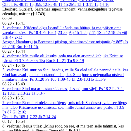
Õhtul: Ps 48:11-15;3Ms 12;Ps 48:11-15;2Ms 13:1-3,11-12,14-16
Eberhard Gutsleff, Saaremaa superintendent, vennastekoguduse tegevuse
edendaja, märter († 1749)
00.09
08.29
-
16.41
3. veebruar
„Kiidetud olgu Issand!“ nõnda ma hüüan, ja ma pääsen oma
vaenlaste käest. Ps 18:4
Ps 105:1,23-38;Ap 15:1-2a,7-11;1Sm 12:18-25 või
Srk 47:2-13
Ansgar, Hamburgi ja Breemeni piiskop, skandinaavlaste misjonär († 865)
Js
52:7-10;Rm 10:11-15;
08.27
-
16.44
4. veebruar
Mis mulle oli kasuks, seda ma olen arvanud kahjuks Kristuse
pärast. Fl 3:7
Ps 80:5-15a;Rm 5:12-21;Tn 9:8-19
08.24
-
16.46
5. veebruar
Kui suur on Sinu headus, mille Sa oled tallele pannud neile, kes
Sind kardavad, ja oled osutanud neile, kes Sinu juures pelgupaika otsivad
inimlaste nähes. Ps 31:20
Ps 105:1,39-45;Ef 2:8-10;Ho 11:1-9
08.22
-
16.49
6. veebruar
Sind ma armastan südamest, Issand, mu vägi! Ps 18:2
Ps 7:2-
12,18;Jh 2:13-22;Tt 3:3-7
08.20
-
16.51
7. veebruar
Et mul ei oleks oma õigust, mis tuleb Seadusest, vaid see õigus,
mis tuleb Kristusesse uskumisest, see, mille Jumal annab usu peale. Fl 3:9
Ps 87;Gl 2:16;
Õhtul: Ps 105:1,7-22;Jh 7:14-24
08.17
-
16.54
8. veebruar
Jeesus ütles: „Minu roog on see, et ma teen selle tahtmist, kes
mu on läkitanud, ja lõpetan Tema töö.“ Jh 4:34