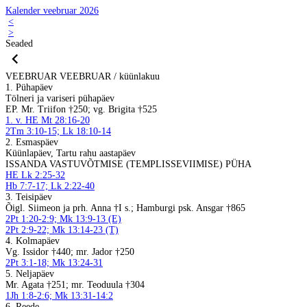
Kalender veebruar 2026
<
>
Seaded
VEEBRUAR
VEEBRUAR / küünlakuu
1. Pühapäev
Tölneri ja variseri pühapäev
EP. Mr. Triifon †250; vg. Brigita †525
1. v. HE Mt 28:16-20
2Tm 3:10-15; Lk 18:10-14
2. Esmaspäev
Küünlapäev, Tartu rahu aastapäev
ISSANDA VASTUVÕTMISE (TEMPLISSEVIIMISE) PÜHA
HE Lk 2:25-32
Hb 7:7-17; Lk 2:22-40
3. Teisipäev
Õigl. Siimeon ja prh. Anna †I s.; Hamburgi psk. Ansgar †865
2Pt 1:20-2:9; Mk 13:9-13 (E)
2Pt 2:9-22; Mk 13:14-23 (T)
4. Kolmapäev
Vg. Issidor †440; mr. Jador †250
2Pt 3:1-18; Mk 13:24-31
5. Neljapäev
Mr. Agata †251; mr. Teoduula †304
1Jh 1:8-2:6; Mk 13:31-14:2
6. Reede