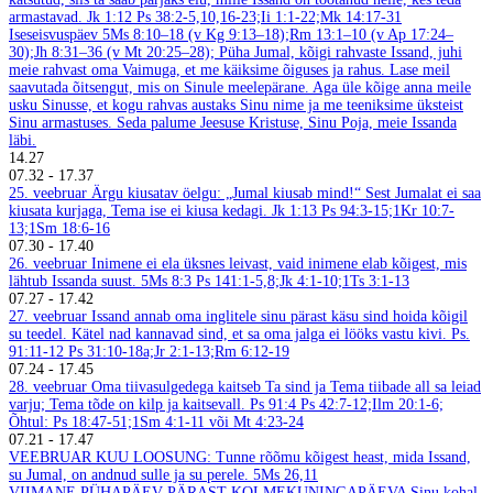
armastavad. Jk 1:12
Ps 38:2-5,10,16-23;Ii 1:1-22;Mk 14:17-31
Iseseisvuspäev
5Ms 8:10–18 (v Kg 9:13–18);Rm 13:1–10 (v Ap 17:24–
30);Jh 8:31–36 (v Mt 20:25–28);
Püha Jumal, kõigi rahvaste Issand, juhi
meie rahvast oma Vaimuga, et me käiksime õiguses ja rahus. Lase meil
saavutada õitsengut, mis on Sinule meelepärane. Aga üle kõige anna meile
usku Sinusse, et kogu rahvas austaks Sinu nime ja me teeniksime üksteist
Sinu armastuses. Seda palume Jeesuse Kristuse, Sinu Poja, meie Issanda
läbi.
14.27
07.32
-
17.37
25. veebruar
Ärgu kiusatav öelgu: „Jumal kiusab mind!“ Sest Jumalat ei saa
kiusata kurjaga, Tema ise ei kiusa kedagi. Jk 1:13
Ps 94:3-15;1Kr 10:7-
13;1Sm 18:6-16
07.30
-
17.40
26. veebruar
Inimene ei ela üksnes leivast, vaid inimene elab kõigest, mis
lähtub Issanda suust. 5Ms 8:3
Ps 141:1-5,8;Jk 4:1-10;1Ts 3:1-13
07.27
-
17.42
27. veebruar
Issand annab oma inglitele sinu pärast käsu sind hoida kõigil
su teedel. Kätel nad kannavad sind, et sa oma jalga ei lööks vastu kivi. Ps.
91:11-12
Ps 31:10-18a;Jr 2:1-13;Rm 6:12-19
07.24
-
17.45
28. veebruar
Oma tiivasulgedega kaitseb Ta sind ja Tema tiibade all sa leiad
varju; Tema tõde on kilp ja kaitsevall. Ps 91:4
Ps 42:7-12;Ilm 20:1-6;
Õhtul: Ps 18:47-51;1Sm 4:1-11 või Mt 4:23-24
07.21
-
17.47
VEEBRUAR
KUU LOOSUNG: Tunne rõõmu kõigest heast, mida Issand,
su Jumal, on andnud sulle ja su perele.
5Ms 26,11
VIIMANE PÜHAPÄEV PÄRAST KOLMEKUNINGAPÄEVA
Sinu kohal