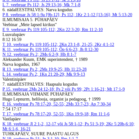
L
7. veebruar
Ps 112; Js 29:13-16; Mk 7:1-8
6. nädal
EESTPALVES: Narva kogudus
P
8. veebruar
Js 58:1-9a [9b-12]; Ps 112; 1Kr 2:1-12 [13-16]; Mt 5:13-20
ILMUMISAJA 5. PÜHAPÄEV
Veebinar „Meie lapsed kirikus“
E
9. veebruar
Ps 119:105-112; 2Kn 22:3-20; Rm 11:2-10
Luuvalupäev
8:12 16:59
T
10. veebruar
Ps 119:105-112; 2Kn 23:1-8, 21-25; 2Kr 4:1-12
K
11. veebruar
Ps 119:105-112; Õp 6:6-23; Jh 8:12-30
N
12. veebruar
Ps 2; 2Ms 6:2-9; Hb 8:1-7
Aleksander Kuum, EMK superintendent, † 1989
Narva kogudus, 1967
R
13. veebruar
Ps 2; 2Ms 19:9-25; Hb 11:23-28
L
14. veebruar
Ps 2; 1Kn 21:20-29; Mk 9:9-13
Valentinipäev
7. nädal
EESTPALVES: Haapsalu kogudus
P
15. veebruar
2Ms 24:12-18; Ps 2 või Ps 99; 2Pt 1:16-21; Mt 17:1-9
ILMUMISAJA VIIMANE PÜHAPÄEV
Hugo Lepnurm, helilooja, organist ja pedagoog, † 1999
E
16. veebruar
Ps 78:17-20, 52-55; 2Ms 33:7-23; Ap 7:30-34
7:54 17:17
T
17. veebruar
Ps 78:17-20, 52-55; 1Kn 19:9-18; Rm 11:1-6
Vastlapäev
K
18. veebruar
Jl 2:1-2, 12-17 või Js 58:1-12; Ps 51:3-19; 2Kr 5:20b-6:10;
Mt 6:1-6, 16-21
TUHKAPÄEV, SUURE PAASTU ALGUS
N
19. veebruar
Ps 51; Jn 3:1-10; Rm 1:1-7