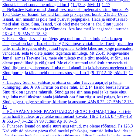
Sinust lahus ei suuda me midagi.
Ilm 1,(1.2)3–8; 5Ms 11,1–17
5. Neljapäev
Kaitse mind, Jumal, sest ma otsin pelgupaika sinu juures.
Ps
16,1
Ustav on Issand, kes teid kinnitab ja kurja eest hoiab.
2Ts 3,3
Ustav
Issand, siin maailmas pole meil püsivat pelgupaika. Häda ja õnnetus saab
meid alati kätte. Sina, Issand, üksi oled meie trööst ja abi. Sinu juurde
võime me tulla muredes ja rõõmudes. Ära lase meil kunagi seda unustada.
2Kr 4,1–5; 5Ms 11,18–32
6. Reede
Sinul, Issand, on õigus, aga meil on häbi silmis, nõnda nagu
tänapäeval on kogu Iisraelis.
Tn 9,7
Kuningas vastab neile: Tõesti, ma ütlen
teile, mida te iganes olete jätnud tegemata kellele tahes mu kõige pisematest
vendadest, seda te olete jätnud tegemata minulegi.
Mt 25,45
Kõigeväeline
Jumal, armas Taevane Isa, meie elu tuletab meile tihti meelde, et Sinu ees
oleme puudulikud ja võlglased. Me ei ole suutnud täielikult armastada ei
Sind, ligimest ega iseennast. Luba meil alandliku ja kahetseva meelega tulla
Sinu juurde, ja täida meid oma armastusega.
Ilm 1,(9–11)12–18; 5Ms 12,1–
12
7. Laupäev
Suur on valitsus ja otsatu on rahu Taaveti aujärjel ja tema
kuningriigi üle.
Js 9,6
Kristus on meie rahu.
Ef 2,14
Issand Jeesus Kristus,
Sinu riik on igavene rahuriik. Sündigu see siin maa peal ja ka meie elus.
Aga luba meil ükskord saada jäädavalt osa Sinu riigist seal paigas, kus me
Sind palgest palgesse näeme, kiidame ja austame.
4Ms 6,22–27; 5Ms 12,13–
18
2. PÜHAPÄEV ENNE PAASTUAEGA (SEXAGESIMAE)
Täna, kui teie
tema häält kuulete, ärge tehke oma südant kõvaks.
Hb 3,15
Lk 8,4–8(9–15);
Js 55,(6–7)8–12a; Ps 99
Jutlus: Ap 16,9–15
8. Pühapäev
Issand on meile suuri asju teinud, me oleme rõõmsad.
Ps 126,3
Nad viibisid päevast päeva ühel meelel pühakojas, murdsid leiba kodudes ja
võtsid rooga juubeldades ning siira südamega, kiites Jumalat ja leides armu