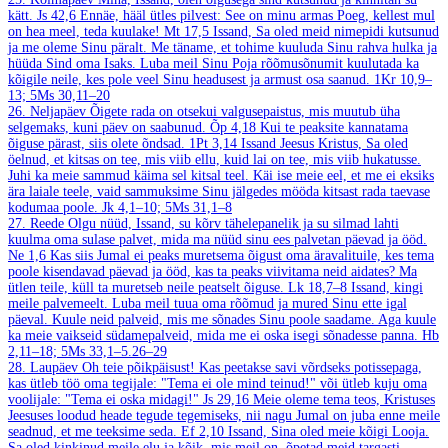
kätt.
Js 42,6
Ennäe, hääl ütles pilvest: See on minu armas Poeg, kellest mul
on hea meel, teda kuulake!
Mt 17,5
Issand, Sa oled meid nimepidi kutsunud
ja me oleme Sinu päralt. Me täname, et tohime kuuluda Sinu rahva hulka ja
hüüda Sind oma Isaks. Luba meil Sinu Poja rõõmusõnumit kuulutada ka
kõigile neile, kes pole veel Sinu headusest ja armust osa saanud.
1Kr 10,9–
13; 5Ms 30,11–20
26. Neljapäev
Õigete rada on otsekui valgusepaistus, mis muutub üha
selgemaks, kuni päev on saabunud.
Õp 4,18
Kui te peaksite kannatama
õiguse pärast, siis olete õndsad.
1Pt 3,14
Issand Jeesus Kristus, Sa oled
öelnud, et kitsas on tee, mis viib ellu, kuid lai on tee, mis viib hukatusse.
Juhi ka meie sammud käima sel kitsal teel. Käi ise meie eel, et me ei eksiks
ära laiale teele, vaid sammuksime Sinu jälgedes mööda kitsast rada taevase
kodumaa poole.
Jk 4,1–10; 5Ms 31,1–8
27. Reede
Olgu nüüd, Issand, su kõrv tähelepanelik ja su silmad lahti
kuulma oma sulase palvet, mida ma nüüd sinu ees palvetan päevad ja ööd.
Ne 1,6
Kas siis Jumal ei peaks muretsema õigust oma äravalituile, kes tema
poole kisendavad päevad ja ööd, kas ta peaks viivitama neid aidates? Ma
ütlen teile, küll ta muretseb neile peatselt õiguse.
Lk 18,7–8
Issand, kingi
meile palvemeelt. Luba meil tuua oma rõõmud ja mured Sinu ette igal
päeval. Kuule neid palveid, mis me sõnades Sinu poole saadame. Aga kuule
ka meie vaikseid südamepalveid, mida me ei oska isegi sõnadesse panna.
Hb
2,11–18; 5Ms 33,1–5.26–29
28. Laupäev
Oh teie põikpäisust! Kas peetakse savi võrdseks potissepaga,
kas ütleb töö oma tegijale: "Tema ei ole mind teinud!" või ütleb kuju oma
voolijale: "Tema ei oska midagi!"
Js 29,16
Meie oleme tema teos, Kristuses
Jeesuses loodud heade tegude tegemiseks, nii nagu Jumal on juba enne meile
seadnud, et me teeksime seda.
Ef 2,10
Issand, Sina oled meie kõigi Looja.
Sa oled kinkinud meile elu ja kõik, mis meil on, õpetad meid targasti