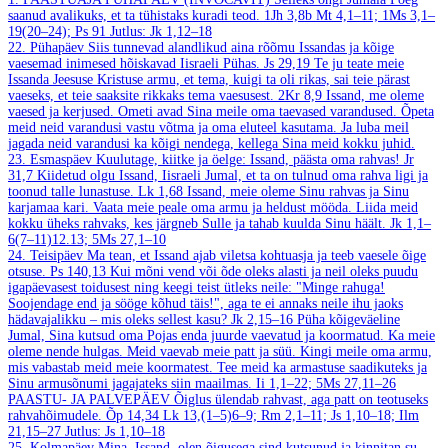
saanud avalikuks, et ta tühistaks kuradi teod.
1Jh 3,8b
Mt 4,1–11; 1Ms 3,1–
19(20–24); Ps 91
Jutlus: Jk 1,12–18
22. Pühapäev
Siis tunnevad alandlikud aina rõõmu Issandas ja kõige
vaesemad inimesed hõiskavad Iisraeli Pühas.
Js 29,19
Te ju teate meie
Issanda Jeesuse Kristuse armu, et tema, kuigi ta oli rikas, sai teie pärast
vaeseks, et teie saaksite rikkaks tema vaesusest.
2Kr 8,9
Issand, me oleme
vaesed ja kerjused. Ometi avad Sina meile oma taevased varandused. Õpeta
meid neid varandusi vastu võtma ja oma eluteel kasutama. Ja luba meil
jagada neid varandusi ka kõigi nendega, kellega Sina meid kokku juhid.
23. Esmaspäev
Kuulutage, kiitke ja öelge: Issand, päästa oma rahvas!
Jr
31,7
Kiidetud olgu Issand, Iisraeli Jumal, et ta on tulnud oma rahva ligi ja
toonud talle lunastuse.
Lk 1,68
Issand, meie oleme Sinu rahvas ja Sinu
karjamaa kari. Vaata meie peale oma armu ja heldust mööda. Liida meid
kokku üheks rahvaks, kes järgneb Sulle ja tahab kuulda Sinu häält.
Jk 1,1–
6(7–11)12.13; 5Ms 27,1–10
24. Teisipäev
Ma tean, et Issand ajab viletsa kohtuasja ja teeb vaesele õige
otsuse.
Ps 140,13
Kui mõni vend või õde oleks alasti ja neil oleks puudu
igapäevasest toidusest ning keegi teist ütleks neile: "Minge rahuga!
Soojendage end ja sööge kõhud täis!", aga te ei annaks neile ihu jaoks
hädavajalikku – mis oleks sellest kasu?
Jk 2,15–16
Püha kõigeväeline
Jumal, Sina kutsud oma Pojas enda juurde vaevatud ja koormatud. Ka meie
oleme nende hulgas. Meid vaevab meie patt ja süü. Kingi meile oma armu,
mis vabastab meid meie koormatest. Tee meid ka armastuse saadikuteks ja
Sinu armusõnumi jagajateks siin maailmas.
Ii 1,1–22; 5Ms 27,11–26
PAASTU- JA PALVEPÄEV
Õiglus ülendab rahvast, aga patt on teotuseks
rahvahõimudele.
Õp 14,34
Lk 13,(1–5)6–9; Rm 2,1–11; Js 1,10–18; Ilm
21,15–27
Jutlus: Js 1,10–18
25. Kolmapäev
Mina, Issand, olen õigusega sind kutsunud ja kinnitan su