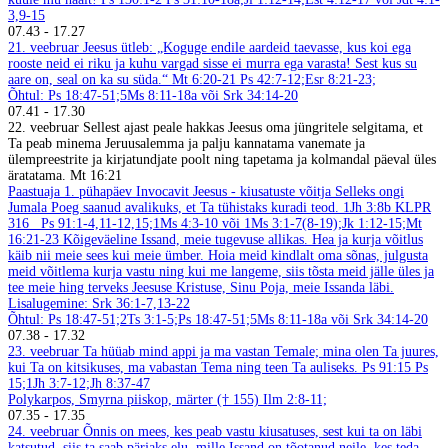
3,9-15
07.43
-
17.27
21. veebruar
Jeesus ütleb: „Koguge endile aardeid taevasse, kus koi ega
rooste neid ei riku ja kuhu vargad sisse ei murra ega varasta! Sest kus su
aare on, seal on ka su süda.“ Mt 6:20-21
Ps 42:7-12;Esr 8:21-23;
Õhtul: Ps 18:47-51;5Ms 8:11-18a või Srk 34:14-20
07.41
-
17.30
22. veebruar
Sellest ajast peale hakkas Jeesus oma jüngritele selgitama, et
Ta peab minema Jeruusalemma ja palju kannatama vanemate ja
ülempreestrite ja kirjatundjate poolt ning tapetama ja kolmandal päeval üles
äratatama. Mt 16:21
Paastuaja 1. pühapäev Invocavit
Jeesus - kiusatuste võitja
Selleks ongi
Jumala Poeg saanud avalikuks, et Ta tühistaks kuradi teod. 1Jh 3:8b
KLPR
316
Ps 91:1-4,11-12,15;1Ms 4:3-10 või 1Ms 3:1-7(8-19);Jk 1:12-15;Mt
16:21-23
Kõigeväeline Issand, meie tugevuse allikas. Hea ja kurja võitlus
käib nii meie sees kui meie ümber. Hoia meid kindlalt oma sõnas, julgusta
meid võitlema kurja vastu ning kui me langeme, siis tõsta meid jälle üles ja
tee meie hing terveks Jeesuse Kristuse, Sinu Poja, meie Issanda läbi.
Lisalugemine: Srk 36:1-7,13-22
Õhtul: Ps 18:47-51;2Ts 3:1-5;Ps 18:47-51;5Ms 8:11-18a või Srk 34:14-20
07.38
-
17.32
23. veebruar
Ta hüüab mind appi ja ma vastan Temale; mina olen Ta juures,
kui Ta on kitsikuses, ma vabastan Tema ning teen Ta auliseks. Ps 91:15
Ps
15;1Jh 3:7-12;Jh 8:37-47
Polykarpos, Smyrna piiskop, märter († 155)
Ilm 2:8-11;
07.35
-
17.35
24. veebruar
Õnnis on mees, kes peab vastu kiusatuses, sest kui ta on läbi
katsutud, siis ta saab pärjaks elu, mille Issand on tõotanud neile, kes teda