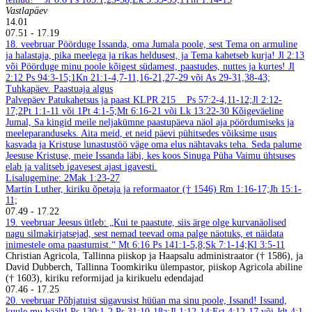
Vastlapäev
14.01
07.51
-
17.19
18. veebruar
Pöörduge Issanda, oma Jumala poole, sest Tema on armuline
ja halastaja, pika meelega ja rikas heldusest, ja Tema kahetseb kurja! Jl 2:13
või Pöörduge minu poole kõigest südamest, paastudes, nuttes ja kurtes! Jl
2:12
Ps 94:3-15;1Kn 21:1-4,7-11,16-21,27-29 või As 29-31,38-43;
Tuhkapäev. Paastuaja algus
Palvepäev
Patukahetsus ja paast
KLPR 215
Ps 57:2-4,11-12;Jl 2:12-
17;2Pt 1:1-11 või 1Pt 4:1-5;Mt 6:16-21 või Lk 13:22-30
Kõigeväeline
Jumal, Sa kingid meile neljakümne paastupäeva näol aja pöördumiseks ja
meeleparanduseks. Aita meid, et neid päevi pühitsedes võiksime usus
kasvada ja Kristuse lunastustöö väge oma elus nähtavaks teha. Seda palume
Jeesuse Kristuse, meie Issanda läbi, kes koos Sinuga Püha Vaimu ühtsuses
elab ja valitseb igavesest ajast igavesti.
Lisalugemine: 2Mak 1:23-27
Martin Luther, kiriku õpetaja ja reformaator († 1546)
Rm 1:16-17;Jh 15:1-
11;
07.49
-
17.22
19. veebruar
Jeesus ütleb: „Kui te paastute, siis ärge olge kurvanäolised
nagu silmakirjatsejad, sest nemad teevad oma palge näotuks, et näidata
inimestele oma paastumist.“ Mt 6:16
Ps 141:1-5,8;Sk 7:1-14;Kl 3:5-11
Christian Agricola, Tallinna piiskop ja Haapsalu administraator († 1586), ja
David Dubberch, Tallinna Toomkiriku ülempastor, piiskop Agricola abiline
(† 1603), kiriku reformijad ja kirikuelu edendajad
07.46
-
17.25
20. veebruar
Põhjatuist sügavusist hüüan ma sinu poole, Issand! Issand,
kuule mu häält! Ps 130:1-2
Ps 31:10-18a;Jl 1:12-14;Est 4:12-17 või Jdt 4:1-