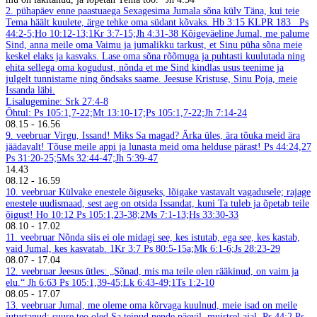
2. pühapäev enne paastuaega Sexagesima
Jumala sõna külv
Täna, kui teie
Tema häält kuulete, ärge tehke oma südant kõvaks. Hb 3:15
KLPR 183
Ps
44:2-5;Ho 10:12-13;1Kr 3:7-15;Jh 4:31-38
Kõigeväeline Jumal, me palume
Sind, anna meile oma Vaimu ja jumalikku tarkust, et Sinu püha sõna meie
keskel elaks ja kasvaks. Lase oma sõna rõõmuga ja puhtasti kuulutada ning
ehita sellega oma kogudust, nõnda et me Sind kindlas usus teenime ja
julgelt tunnistame ning õndsaks saame. Jeesuse Kristuse, Sinu Poja, meie
Issanda läbi.
Lisalugemine: Srk 27:4-8
Õhtul: Ps 105:1,7-22;Mt 13:10-17;Ps 105:1,7-22;Jh 7:14-24
08.15
-
16.56
9. veebruar
Virgu, Issand! Miks Sa magad? Ärka üles, ära tõuka meid ära
jäädavalt! Tõuse meile appi ja lunasta meid oma helduse pärast! Ps 44:24,27
Ps 31:20-25;5Ms 32:44-47;Jh 5:39-47
14.43
08.12
-
16.59
10. veebruar
Külvake enestele õiguseks, lõigake vastavalt vagadusele; rajage
enestele uudismaad, sest aeg on otsida Issandat, kuni Ta tuleb ja õpetab teile
õigust! Ho 10:12
Ps 105:1,23-38;2Ms 7:1-13;Hs 33:30-33
08.10
-
17.02
11. veebruar
Nõnda siis ei ole midagi see, kes istutab, ega see, kes kastab,
vaid Jumal, kes kasvatab. 1Kr 3:7
Ps 80:5-15a;Mk 6:1-6;Js 28:23-29
08.07
-
17.04
12. veebruar
Jeesus ütles: „Sõnad, mis ma teile olen rääkinud, on vaim ja
elu.“ Jh 6:63
Ps 105:1,39-45;Lk 6:43-49;1Ts 1:2-10
08.05
-
17.07
13. veebruar
Jumal, me oleme oma kõrvaga kuulnud, meie isad on meile
jutustanud: suure teo oled Sa teinud nende päevil, muistsel ajal. Ps 44:2
Ps