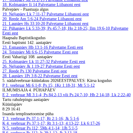
18. Kolmapäev
Ii 14
Palvetame Liibanoni eest
Palvepäev - Paastuaja algus
19. Neljapäev
Lk 7:11-17
Palvetame Liibanoni eest
20. Reede
Am 5:6-24
Palvetame Liibanoni eest
21. Laupäev
Hs 33:10-20
Palvetame Liibanoni eest
22. Pühapäev
Lk 5:33-39; Ps 45:7-18; Ho 2:18-25; Ilm 19:6-10
Palvetame
Eesti eest
Haapsalu Baptistikogudus
Eesti baptismi 142. aastapäev
23. Esmaspäev
Hb 13:1-16
Palvetame Eesti eest
24. Teisipäev
Mi 6:6-15
Palvetame Eesti eest
Eesti Vabariigi 108. aastapäev
25. Kolmapäev
Lk 11:27-32
Palvetame Eesti eest
26. Neljapäev
Jk 1:19-27
Palvetame Eesti eest
27. Reede
Ps 130
Palvetame Eesti eest
28. Laupäev
1Pt 3:8-22
Palvetame Eesti eest
5. nädal
veebruar-küünlakuu 2026
EESTPALVES: Kärsa kogudus
P
1. veebruar
Mi 6:1-8; Ps 15; 1Kr 1:18-31; Mt 5:1-12
ILMUMISAJA 4. PÜHAPÄEV
E
2. veebruar
Ml 3:1-4; Ps 84:2-13 või Ps 24:7-10; Hb 2:14-18; Lk 2:22-40
Tartu rahulepingu aastapäev
Küünlapäev
8:29 16:41
Issanda templissetoomise püha
T
3. veebruar
Ps 37:1-17; Rt 2:1-16; Jk 5:1-6
K
4. veebruar
Ps 37:1-17; Rt 3:1-13; 4:13-22; Lk 6:17-26
N
5. veebruar
Ps 112; 5Ms 4:1-14; 1Jh 5:1-5
R
6. veebruar
Ps 112; Js 29:1-12; Jk 3:13-18