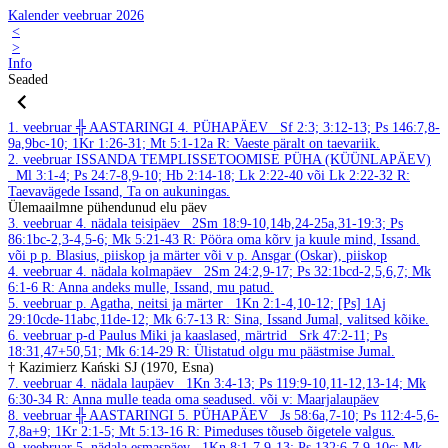
Kalender veebruar 2026
<
>
Info
Seaded
1. veebruar
╬ AASTARINGI 4. PÜHAPÄEV
Sf 2:3; 3:12-13; Ps 146:7,8-
9a,9bc-10; 1Kr 1:26-31; Mt 5:1-12a
R: Vaeste päralt on taevariik.
2. veebruar
ISSANDA TEMPLISSETOOMISE PÜHA (KÜÜNLAPÄEV)
Ml 3:1-4; Ps 24:7-8,9-10; Hb 2:14-18; Lk 2:22-40 või Lk 2:22-32
R:
Taevavägede Issand, Ta on aukuningas.
Ülemaailmne pühendunud elu päev
3. veebruar
4. nädala teisipäev
2Sm 18:9-10,14b,24-25a,31-19:3; Ps
86:1bc-2,3-4,5-6; Mk 5:21-43
R: Pööra oma kõrv ja kuule mind, Issand.
või p p. Blasius, piiskop ja märter või v p. Ansgar (Oskar), piiskop
4. veebruar
4. nädala kolmapäev
2Sm 24:2,9-17; Ps 32:1bcd-2,5,6,7; Mk
6:1-6
R: Anna andeks mulle, Issand, mu patud.
5. veebruar
p. Agatha, neitsi ja märter
1Kn 2:1-4,10-12; [Ps] 1Aj
29:10cde-11abc,11de-12; Mk 6:7-13
R: Sina, Issand Jumal, valitsed kõike.
6. veebruar
p-d Paulus Miki ja kaaslased, märtrid
Srk 47:2-11; Ps
18:31,47+50,51; Mk 6:14-29
R: Ülistatud olgu mu päästmise Jumal.
† Kazimierz Kański SJ (1970, Esna)
7. veebruar
4. nädala laupäev
1Kn 3:4-13; Ps 119:9-10,11-12,13-14; Mk
6:30-34
R: Anna mulle teada oma seadused.
või v: Maarjalaupäev
8. veebruar
╬ AASTARINGI 5. PÜHAPÄEV
Js 58:6a,7-10; Ps 112:4-5,6-
7,8a+9; 1Kr 2:1-5; Mt 5:13-16
R: Pimeduses tõuseb õigetele valgus.
9. veebruar
5. nädala esmaspäev
1Kn 8:1-7,9-13; Ps 132:6-7,9-10c; Mk