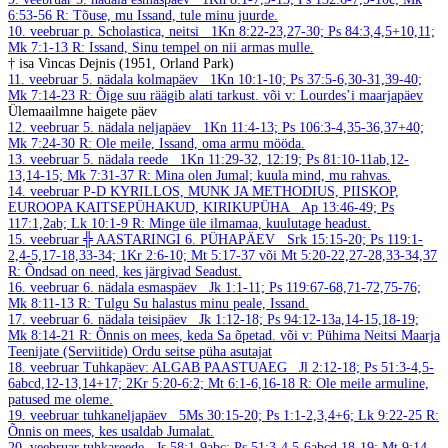
6:53-56
R: Tõuse, mu Issand, tule minu juurde.
10. veebruar
p. Scholastica, neitsi
1Kn 8:22-23,27-30; Ps 84:3,4,5+10,11;
Mk 7:1-13
R: Issand, Sinu tempel on nii armas mulle.
† isa Vincas Dejnis (1951, Orland Park)
11. veebruar
5. nädala kolmapäev
1Kn 10:1-10; Ps 37:5-6,30-31,39-40;
Mk 7:14-23
R: Õige suu räägib alati tarkust.
või v: Lourdes’i maarjapäev
Ülemaailmne haigete päev
12. veebruar
5. nädala neljapäev
1Kn 11:4-13; Ps 106:3-4,35-36,37+40;
Mk 7:24-30
R: Ole meile, Issand, oma armu mööda.
13. veebruar
5. nädala reede
1Kn 11:29-32, 12:19; Ps 81:10-11ab,12-
13,14-15; Mk 7:31-37
R: Mina olen Jumal; kuula mind, mu rahvas.
14. veebruar
P-D KYRILLOS, MUNK JA METHODIUS, PIISKOP,
EUROOPA KAITSEPÜHAKUD, KIRIKUPÜHA
Ap 13:46-49; Ps
117:1,2ab; Lk 10:1-9
R: Minge üle ilmamaa, kuulutage headust.
15. veebruar
╬ AASTARINGI 6. PÜHAPÄEV
Srk 15:15-20; Ps 119:1-
2,4-5,17-18,33-34; 1Kr 2:6-10; Mt 5:17-37 või Mt 5:20-22,27-28,33-34,37
R: Õndsad on need, kes järgivad Seadust.
16. veebruar
6. nädala esmaspäev
Jk 1:1-11; Ps 119:67-68,71-72,75-76;
Mk 8:11-13
R: Tulgu Su halastus minu peale, Issand.
17. veebruar
6. nädala teisipäev
Jk 1:12-18; Ps 94:12-13a,14-15,18-19;
Mk 8:14-21
R: Õnnis on mees, keda Sa õpetad.
või v: Pühima Neitsi Maarja
Teenijate (Serviitide) Ordu seitse püha asutajat
18. veebruar
Tuhkapäev: ALGAB PAASTUAEG
Jl 2:12-18; Ps 51:3-4,5-
6abcd,12-13,14+17; 2Kr 5:20-6:2; Mt 6:1-6,16-18
R: Ole meile armuline,
patused me oleme.
19. veebruar
tuhkaneljapäev
5Ms 30:15-20; Ps 1:1-2,3,4+6; Lk 9:22-25
R:
Õnnis on mees, kes usaldab Jumalat.
20. veebruar
tuhkareede
Js 58:1-9abc; Ps 51:3-4,5-6abcd,18-19; Mt 9:14-