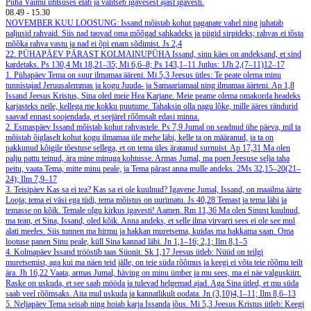
Püha Vaimu ühtsuses elab ja valitseb igavesest ajast igavesti.
08.49
-
15.30
NOVEMBER
KUU LOOSUNG: Issand mõistab kohut paganate vahel ning juhatab
paljusid rahvaid. Siis nad taovad oma mõõgad sahkadeks ja piigid sirpideks; rahvas ei tõsta
mõõka rahva vastu ja nad ei õpi enam sõdimist.
Js 2,4
22. PÜHAPÄEV PÄRAST KOLMAINUPÜHA
Issand, sinu käes on andeksand, et sind
kardetaks.
Ps 130,4
Mt 18,21–35; Mi 6,6–8; Ps 143,1–11
Jutlus: 1Jh 2,(7–11)12–17
1. Pühapäev
Tema on suur ilmamaa ääreni.
Mi 5,3
Jeesus ütles: Te peate olema minu
tunnistajad Jeruusalemmas ja kogu Juuda- ja Samaariamaal ning ilmamaa äärteni.
Ap 1,8
Issand Jeesus Kristus, Sina oled meie Hea Karjane. Meie peame olema omakorda headeks
karjasteks neile, kellega me kokku puutume. Tahaksin olla nagu lõke, mille ääres rändurid
saavad ennast soojendada, et seejärel rõõmsalt edasi minna.
2. Esmaspäev
Issand mõistab kohut rahvastele.
Ps 7,9
Jumal on seadnud ühe päeva, mil ta
mõistab õiglaselt kohut kogu ilmamaa üle mehe läbi, kelle ta on määranud, ja ta on
pakkunud kõigile tõestuse sellega, et on tema üles äratanud surnuist.
Ap 17,31
Ma olen
palju pattu teinud, ära mine minuga kohtusse. Armas Jumal, ma poen Jeesuse selja taha
peitu, vaata Tema, mitte minu peale, ja Tema pärast anna mulle andeks.
2Ms 32,15–20(21–
24); Ilm 7,9–17
3. Teisipäev
Kas sa ei tea? Kas sa ei ole kuulnud? Igavene Jumal, Issand, on maailma äärte
Looja; tema ei väsi ega tüdi, tema mõistus on uurimatu.
Js 40,28
Temast ja tema läbi ja
temasse on kõik. Temale olgu kirkus igavesti! Aamen.
Rm 11,36
Ma olen Sinust kuulnud,
ma tean, et Sina, Issand, oled kõik. Anna andeks, et selle ilma virvarri sees ei ole see mul
alati meeles. Siis tunnen ma hirmu ja hakkan muretsema, kuidas ma hakkama saan. Oma
lootuse panen Sinu peale, küll Sina kannad läbi.
Jn 1,1–16; 2,1; Ilm 8,1–5
4. Kolmapäev
Issand trööstib taas Siionit.
Sk 1,17
Jeesus ütleb: Nüüd on teilgi
muretsemist, aga kui ma näen teid jälle, on teie süda rõõmus ja keegi ei võta teie rõõmu teilt
ära.
Jh 16,22
Vaata, armas Jumal, häving on minu ümber ja mu sees, ma ei näe valguskiirt.
Raske on uskuda, et see saab mööda ja tulevad helgemad ajad. Aga Sina ütled, et mu süda
saab veel rõõmsaks. Aita mul uskuda ja kannatlikult oodata.
Jn (3,10)4,1–11; Ilm 8,6–13
5. Neljapäev
Tema seisab ning hoiab karja Issanda jõus.
Mi 5,3
Jeesus Kristus ütleb: Keegi