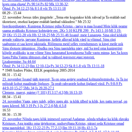
kogu oma eluaja! Ps 90:14
Ps 82;Mk 13:30-32;
Õhtul: Ps 34:12-23;Sk 8:1-8 või Tb 13:11-18
08.29
-
15.44
22. november
Jeesus ütles jüngritele: „Tema ette kogutakse kõik rahvad ja Ta eraldab nad
üksteisest, otsekui karjane eraldab lambad sikkudest.“ Mt 25:32
Igavikupühapäev. Kuningas Kristuse püha
Kristus - taeva ja maa Issand
Meie kõik peame
saama avalikuks Kristuse kohtujärje ees. 2Kr 5:10
KLPR 299
Ps 143:1-10;Ml 3:19-
20;1Kr 15:22-28 või Hb 12:18-25;Mt 25:31-46
Issand, meie Lunastaja, Sina oled kõikide
aegade valitseja, taevane Kuningas, kellele alluvad kõik väed ja võimud. Sinu riigi
saabumist ei saa keegi takistada. Rõõmusta meid selles veendumuses ja kingi meile usk
Sinu tõotuste täitumisse. Jõudku pea Sinu taastuleku päev, mil Sa teed oma kuningriigi
kõigile avalikuks ja me võime Sinu lunastatud kogudusena Sulle vastu minna, kes Sa koos
Isaga Püha Vaimu ühtsuses elad ja valitsed igavesest ajast igavesti.
Lisalugemine: Su 44-64
Õhtul: Ps 34:12-23;Ilm 12:10-12a;Ps 34:12-23;Sk 8:1-8 või Tb 13:11-18
* 1949 Andres Põder, EELK peapiiskop 2005-2014
08.31
-
15.42
23. november
Issand jääb igavesti; Ta on oma aujärje seadnud kohtumõistmiseks. Ja Ta ise
mõistab kohut maailmale õigluses; Ta peab rahvastele kohut õiglasel viisil. Ps 9:8-9
Ps
44:9-10,15-27;5Ms 34;Js 26:20-27:1
Clemens, paavst, märter († 101)
Fl 3:17-4:3;Mt 16:13-19;
08.34
-
15.41
24. november
Vaata, päev tuleb, põlev nagu ahi, ja kõik ülbed ja kõik, kes pattu teevad, on
nagu kõrred. Ml 3:19
Ps 1;Js 27:2-6;Mi 4:3-8
16.53
08.36
-
15.39
25. november
Nõnda nagu kõik inimesed surevad Aadamas, nõnda tehakse ka kõik elavaks
Kristuses. Aga igaüks oma järjekorras: uudseviljana Kristus, pärast seda Kristuse omad
tema taastulekul. 1Kr 15:22-23
Ps 77:2-13;Ilm 19:11-16;Hs 43:1-7a