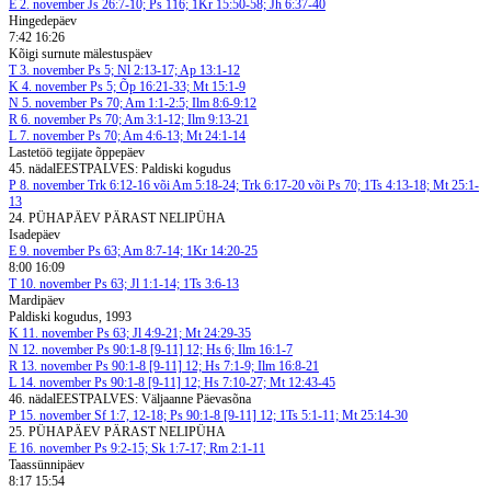
E
2. november
Js 26:7-10; Ps 116; 1Kr 15:50-58; Jh 6:37-40
Hingedepäev
7:42 16:26
Kõigi surnute mälestuspäev
T
3. november
Ps 5; Nl 2:13-17; Ap 13:1-12
K
4. november
Ps 5; Õp 16:21-33; Mt 15:1-9
N
5. november
Ps 70; Am 1:1-2:5; Ilm 8:6-9:12
R
6. november
Ps 70; Am 3:1-12; Ilm 9:13-21
L
7. november
Ps 70; Am 4:6-13; Mt 24:1-14
Lastetöö tegijate õppepäev
45. nädal
EESTPALVES: Paldiski kogudus
P
8. november
Trk 6:12-16 või Am 5:18-24; Trk 6:17-20 või Ps 70; 1Ts 4:13-18; Mt 25:1-
13
24. PÜHAPÄEV PÄRAST NELIPÜHA
Isadepäev
E
9. november
Ps 63; Am 8:7-14; 1Kr 14:20-25
8:00 16:09
T
10. november
Ps 63; Jl 1:1-14; 1Ts 3:6-13
Mardipäev
Paldiski kogudus, 1993
K
11. november
Ps 63; Jl 4:9-21; Mt 24:29-35
N
12. november
Ps 90:1-8 [9-11] 12; Hs 6; Ilm 16:1-7
R
13. november
Ps 90:1-8 [9-11] 12; Hs 7:1-9; Ilm 16:8-21
L
14. november
Ps 90:1-8 [9-11] 12; Hs 7:10-27; Mt 12:43-45
46. nädal
EESTPALVES: Väljaanne Päevasõna
P
15. november
Sf 1:7, 12-18; Ps 90:1-8 [9-11] 12; 1Ts 5:1-11; Mt 25:14-30
25. PÜHAPÄEV PÄRAST NELIPÜHA
E
16. november
Ps 9:2-15; Sk 1:7-17; Rm 2:1-11
Taassünnipäev
8:17 15:54