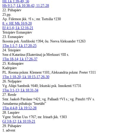
HE Lk 1:39-49, 56
Hb 9:1-7; Lk 10:38-42; 11:27-28
22. Pühapäev
25.pp.
Ap. Fiilemon jkk. †I s.; mr. Tsetsilia †230
8. v. HE Mk 16:9-20
Ef 4:1-6; Lk 12:16-21
Teisipäev Esmaspäev
23. Esmaspäev
Ikoonia psk. Amfilooki †394; õu. Neeva Aleksander †1263
1Tm 1:1-7; Lk 17:20-25
24. Teisipäev
Smr-d Katariina (Ekateriina) ja Merkuuri †III s.
1Tm 18-14; Lk 17:26-37
25. Kolmapäev
Kadripäev
PL. Rooma pskmr. Klement †101; Aleksandria pskmr. Peeter †311
1Tm 1:18-20; Lk 18:15-17,26-30
26. Neljapäev
Vg. Aliipi Sambnik †640; Irkutski psk. Innokenti †1731
1Tm 3:1-13; Lk 18:31-34
27. Reede
Smr. Jaakob Pärslane †421; vg. Pallaadi †VI s.; vg. Pinufri †IV s.
Jumalaema pühakuju ”Imetäht”
1Tm 4:4-8; Lk 19:12-28
28. Laupäev
Vgmr. Stefan Uus †767; mr. Irinarh jkk. †303
Gl 3:8-12; Lk 10:19-21
29. Pühapäev
1. advent