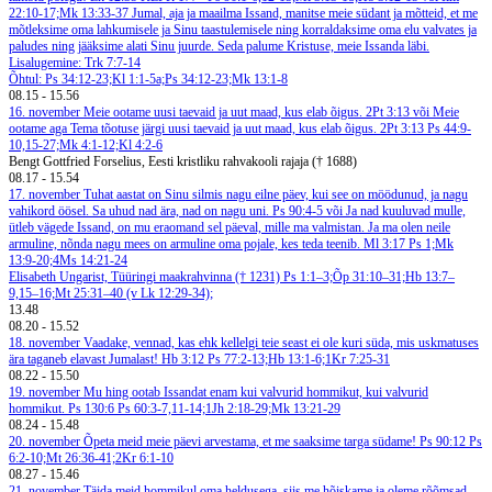
22:10-17;Mk 13:33-37
Jumal, aja ja maailma Issand, manitse meie südant ja mõtteid, et me
mõtleksime oma lahkumisele ja Sinu taastulemisele ning korraldaksime oma elu valvates ja
paludes ning jääksime alati Sinu juurde. Seda palume Kristuse, meie Issanda läbi.
Lisalugemine: Trk 7:7-14
Õhtul: Ps 34:12-23;Kl 1:1-5a;Ps 34:12-23;Mk 13:1-8
08.15
-
15.56
16. november
Meie ootame uusi taevaid ja uut maad, kus elab õigus. 2Pt 3:13 või Meie
ootame aga Tema tõotuse järgi uusi taevaid ja uut maad, kus elab õigus. 2Pt 3:13
Ps 44:9-
10,15-27;Mk 4:1-12;Kl 4:2-6
Bengt Gottfried Forselius, Eesti kristliku rahvakooli rajaja († 1688)
08.17
-
15.54
17. november
Tuhat aastat on Sinu silmis nagu eilne päev, kui see on möödunud, ja nagu
vahikord öösel. Sa uhud nad ära, nad on nagu uni. Ps 90:4-5 või Ja nad kuuluvad mulle,
ütleb vägede Issand, on mu eraomand sel päeval, mille ma valmistan. Ja ma olen neile
armuline, nõnda nagu mees on armuline oma pojale, kes teda teenib. Ml 3:17
Ps 1;Mk
13:9-20;4Ms 14:21-24
Elisabeth Ungarist, Tüüringi maakrahvinna († 1231)
Ps 1:1–3;Õp 31:10–31;Hb 13:7–
9,15–16;Mt 25:31–40 (v Lk 12:29-34);
13.48
08.20
-
15.52
18. november
Vaadake, vennad, kas ehk kellelgi teie seast ei ole kuri süda, mis uskmatuses
ära taganeb elavast Jumalast! Hb 3:12
Ps 77:2-13;Hb 13:1-6;1Kr 7:25-31
08.22
-
15.50
19. november
Mu hing ootab Issandat enam kui valvurid hommikut, kui valvurid
hommikut. Ps 130:6
Ps 60:3-7,11-14;1Jh 2:18-29;Mk 13:21-29
08.24
-
15.48
20. november
Õpeta meid meie päevi arvestama, et me saaksime targa südame! Ps 90:12
Ps
6:2-10;Mt 26:36-41;2Kr 6:1-10
08.27
-
15.46
21. november
Täida meid hommikul oma heldusega, siis me hõiskame ja oleme rõõmsad