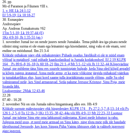
26. pp.
Mr-d Paramon ja Filumen †III s.
1. v. HE Lk 24:1-12
Ef 5:9-19; Lk 18:18-27
30. Esmaspäev
Andresepäev
Ap. Andreas Esmakutsutu †62
1Tm 5:1-10; Lk 19:37-44 (E)
1Kr 4:9-16; Jh 1:35-51 (ap.)
1. november
Jumal ise on nende juures nende Jumalaks. Tema pühib ära iga pisara nende
silmist ning surma ei ole enam ega leinamist ega kisendamist, ning valu ei ole enam, sest
endine on möödunud. Ilm 21:3-4
Kõikide pühakute päev ehk pühakutepäev
Pühade osadus
Järelikult ei ole te nüüd enam
võõrad ja majalised, vaid pühade kaaskodanikud ja Jumala kodakondsed. Ef 2:19
KLPR
164
Ps 89:6–8,16–18;Js 60:18–21;Ilm 21:1–4;Mt 5:1–12 või Jh 11:32–44
Kõigeväeline
Jumal, me mõtleme täna Sinu ees suurele tunnistajate hulgale, keda Sina oled kõigil aegadel
ja kõigis paigus äratanud. Anna meile armu, et ka meie võiksime järgida pühakuid väärikas
ja jumalakartlikus elus, kuni kord saame tulla ärarääkimata suurde rõõmu, mille Sa oled
valmistanud neile, kes Sind armastavad. Seda palume Jeesuse Kristuse, Sinu Poja, meie
Issanda läbi.
Lisalugemine: 2Mak 12:43-46
22.28
07.40
-
16.28
2. november
Nii on siis Jumala rahva hingamisaeg alles ees. Hb 4:9
Kõikide surnute mälestuspäev ehk hingedepäev
KLPR 174
Ps 27:2–5,7–8,13–14 või Ps
126:1–2,5–6;Tn 12:1b–3;1Kr 15:35–38,42–44a või Hb 4:9–11;Mt 22:23–33
Lootuse
Jumal, me tuleme Sinu ette oma lahkunuid mälestama. Kingi meile lohutust ja rahu.
Julgusta meid usus, et need meie armsad on Sinu kätes, ning tõsta meie pilk üle haudade
ülestõusnud Jeesusele, kes koos Sinuga Püha Vaimu ühtsuses elab ja valitseb igavesest
ajast igavesti.