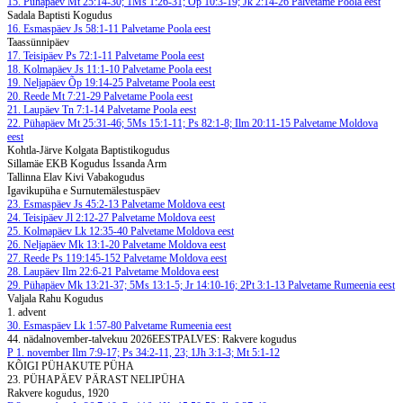
15. Pühapäev
Mt 25:14-30; 1Ms 1:26-31; Õp 10:3-19; Jk 2:14-26
Palvetame Poola eest
Sadala Baptisti Kogudus
16. Esmaspäev
Js 58:1-11
Palvetame Poola eest
Taassünnipäev
17. Teisipäev
Ps 72:1-11
Palvetame Poola eest
18. Kolmapäev
Js 11:1-10
Palvetame Poola eest
19. Neljapäev
Õp 19:14-25
Palvetame Poola eest
20. Reede
Mt 7:21-29
Palvetame Poola eest
21. Laupäev
Tn 7:1-14
Palvetame Poola eest
22. Pühapäev
Mt 25:31-46; 5Ms 15:1-11; Ps 82:1-8; Ilm 20:11-15
Palvetame Moldova
eest
Kohtla-Järve Kolgata Baptistikogudus
Sillamäe EKB Kogudus Issanda Arm
Tallinna Elav Kivi Vabakogudus
Igavikupüha e Surnutemälestuspäev
23. Esmaspäev
Js 45:2-13
Palvetame Moldova eest
24. Teisipäev
Jl 2:12-27
Palvetame Moldova eest
25. Kolmapäev
Lk 12:35-40
Palvetame Moldova eest
26. Neljapäev
Mk 13:1-20
Palvetame Moldova eest
27. Reede
Ps 119:145-152
Palvetame Moldova eest
28. Laupäev
Ilm 22:6-21
Palvetame Moldova eest
29. Pühapäev
Mk 13:21-37; 5Ms 13:1-5; Jr 14:10-16; 2Pt 3:1-13
Palvetame Rumeenia eest
Valjala Rahu Kogudus
1. advent
30. Esmaspäev
Lk 1:57-80
Palvetame Rumeenia eest
44. nädal
november-talvekuu 2026
EESTPALVES: Rakvere kogudus
P
1. november
Ilm 7:9-17; Ps 34:2-11, 23; 1Jh 3:1-3; Mt 5:1-12
KÕIGI PÜHAKUTE PÜHA
23. PÜHAPÄEV PÄRAST NELIPÜHA
Rakvere kogudus, 1920