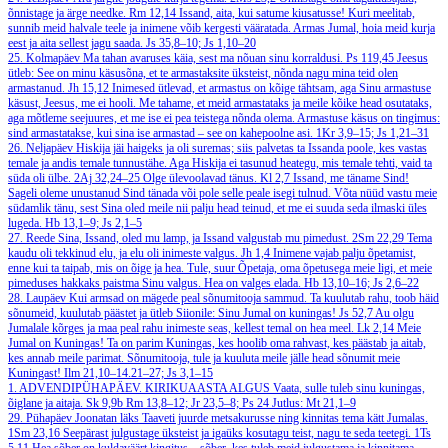
õnnistage ja ärge needke.
Rm 12,14
Issand, aita, kui satume kiusatusse! Kuri meelitab,
sunnib meid halvale teele ja inimene võib kergesti vääratada. Armas Jumal, hoia meid kurja
eest ja aita sellest jagu saada.
Js 35,8–10; Js 1,10–20
25. Kolmapäev
Ma tahan avaruses käia, sest ma nõuan sinu korraldusi.
Ps 119,45
Jeesus
ütleb: See on minu käsusõna, et te armastaksite üksteist, nõnda nagu mina teid olen
armastanud.
Jh 15,12
Inimesed ütlevad, et armastus on kõige tähtsam, aga Sinu armastuse
käsust, Jeesus, me ei hooli. Me tahame, et meid armastataks ja meile kõike head osutataks,
aga mõtleme seejuures, et me ise ei pea teistega nõnda olema. Armastuse käsus on tingimus:
sind armastatakse, kui sina ise armastad – see on kahepoolne asi.
1Kr 3,9–15; Js 1,21–31
26. Neljapäev
Hiskija jäi haigeks ja oli suremas; siis palvetas ta Issanda poole, kes vastas
temale ja andis temale tunnustähe. Aga Hiskija ei tasunud heategu, mis temale tehti, vaid ta
süda oli ülbe.
2Aj 32,24–25
Olge ülevoolavad tänus.
Kl 2,7
Issand, me täname Sind!
Sageli oleme unustanud Sind tänada või pole selle peale isegi tulnud. Võta nüüd vastu meie
südamlik tänu, sest Sina oled meile nii palju head teinud, et me ei suuda seda ilmaski üles
lugeda.
Hb 13,1–9; Js 2,1–5
27. Reede
Sina, Issand, oled mu lamp, ja Issand valgustab mu pimedust.
2Sm 22,29
Tema
kaudu oli tekkinud elu, ja elu oli inimeste valgus.
Jh 1,4
Inimene vajab palju õpetamist,
enne kui ta taipab, mis on õige ja hea. Tule, suur Õpetaja, oma õpetusega meie ligi, et meie
pimeduses hakkaks paistma Sinu valgus. Hea on valges elada.
Hb 13,10–16; Js 2,6–22
28. Laupäev
Kui armsad on mägede peal sõnumitooja sammud. Ta kuulutab rahu, toob häid
sõnumeid, kuulutab päästet ja ütleb Siionile: Sinu Jumal on kuningas!
Js 52,7
Au olgu
Jumalale kõrges ja maa peal rahu inimeste seas, kellest temal on hea meel.
Lk 2,14
Meie
Jumal on Kuningas! Ta on parim Kuningas, kes hoolib oma rahvast, kes päästab ja aitab,
kes annab meile parimat. Sõnumitooja, tule ja kuuluta meile jälle head sõnumit meie
Kuningast!
Ilm 21,10–14.21–27; Js 3,1–15
1. ADVENDIPÜHAPÄEV. KIRIKUAASTA ALGUS
Vaata, sulle tuleb sinu kuningas,
õiglane ja aitaja.
Sk 9,9b
Rm 13,8–12; Jr 23,5–8; Ps 24
Jutlus: Mt 21,1–9
29. Pühapäev
Joonatan läks Taaveti juurde metsakurusse ning kinnitas tema kätt Jumalas.
1Sm 23,16
Seepärast julgustage üksteist ja igaüks kosutagu teist, nagu te seda teetegi.
1Ts