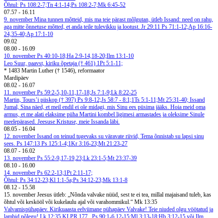
Õhtul: Ps 108:2-7;Tn 4:1-14;Ps 108:2-7;Mk 6:45-52
07.57
-
16.11
9. november
Mina tunnen mõtteid, mis ma teie pärast mõlgutan, ütleb Issand: need on rahu,
aga mitte õnnetuse mõtted, et anda teile tulevikku ja lootust. Jr 29:11
Ps 71:1-12;Ap 16:16-
24,35-40;Ap 17:1-10
09.02
08.00
-
16.09
10. november
Ps 40:10-18;Ha 2:9-14,18-20;Ilm 13:1-10
Leo Suur, paavst, kiriku õpetaja († 461)
1Pt 5:1-11;
* 1483 Martin Luther († 1546), reformaator
Mardipäev
08.02
-
16.07
11. november
Ps 59:2-5,10-11,17-18;Js 7:1-9;Lk 8:22-25
Martin, Tours’i piiskop († 397)
Ps 9:8-12;Js 58:7 - 8:1;1Ts 5:1-11;Mt 25:31-40;
Issand
Jumal, Sina näed, et meil endil ei ole midagi, mis Sinu ees püsima jääks. Hoia meid oma
armus, et me alati elaksime püha Martini kombel ligimesi armastades ja oleksime Sinule
meelepärased. Jeesuse Kristuse, meie Issanda läbi.
08.05
-
16.04
12. november
Issand on teinud tugevaks su väravate riivid, Tema õnnistab su lapsi sinu
sees. Ps 147:13
Ps 125:1-4;1Kr 3:16-23;Mt 21:23-27
08.07
-
16.02
13. november
Ps 55:2-9,17-19,23;Lk 23:1-5;Mt 23:37-39
08.10
-
16.00
14. november
Ps 62:2-13;1Pt 2:11-17;
Õhtul: Ps 34:12-23;Kl 1:1-5a;Ps 34:12-23;Mk 13:1-8
08.12
-
15.58
15. november
Jeesus ütleb: „Nõnda valvake nüüd, sest te ei tea, millal majaisand tuleb, kas
õhtul või keskööl või kukelaulu ajal või varahommikul.“ Mk 13:35
Valvamispühapäev. Kirikuaasta eelviimane pühapäev
Valvake!
Teie niuded olgu vöötatud ja
lambid põlegu! Lk 12:35
KLPR 177
Ps 90:1-6,12-15;Ml 3:13-18;Hb 3:12-15 või Ilm