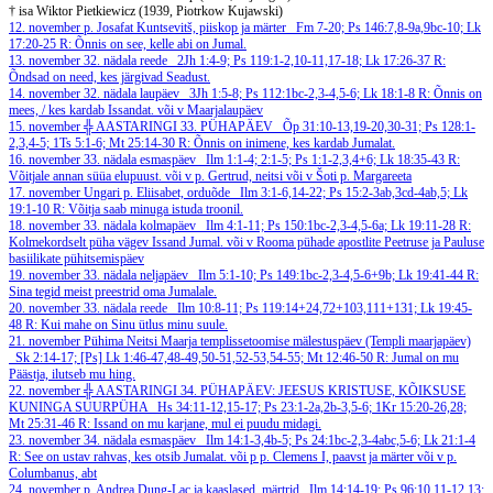
† isa Wiktor Pietkiewicz (1939, Piotrkow Kujawski)
12. november
p. Josafat Kuntsevitš, piiskop ja märter
Fm 7-20; Ps 146:7,8-9a,9bc-10; Lk
17:20-25
R: Õnnis on see, kelle abi on Jumal.
13. november
32. nädala reede
2Jh 1:4-9; Ps 119:1-2,10-11,17-18; Lk 17:26-37
R:
Õndsad on need, kes järgivad Seadust.
14. november
32. nädala laupäev
3Jh 1:5-8; Ps 112:1bc-2,3-4,5-6; Lk 18:1-8
R: Õnnis on
mees, / kes kardab Issandat.
või v Maarjalaupäev
15. november
╬ AASTARINGI 33. PÜHAPÄEV
Õp 31:10-13,19-20,30-31; Ps 128:1-
2,3,4-5; 1Ts 5:1-6; Mt 25:14-30
R: Õnnis on inimene, kes kardab Jumalat.
16. november
33. nädala esmaspäev
Ilm 1:1-4; 2:1-5; Ps 1:1-2,3,4+6; Lk 18:35-43
R:
Võitjale annan süüa elupuust.
või v p. Gertrud, neitsi või v Šoti p. Margareeta
17. november
Ungari p. Eliisabet, orduõde
Ilm 3:1-6,14-22; Ps 15:2-3ab,3cd-4ab,5; Lk
19:1-10
R: Võitja saab minuga istuda troonil.
18. november
33. nädala kolmapäev
Ilm 4:1-11; Ps 150:1bc-2,3-4,5-6a; Lk 19:11-28
R:
Kolmekordselt püha vägev Issand Jumal.
või v Rooma pühade apostlite Peetruse ja Pauluse
basiilikate pühitsemispäev
19. november
33. nädala neljapäev
Ilm 5:1-10; Ps 149:1bc-2,3-4,5-6+9b; Lk 19:41-44
R:
Sina tegid meist preestrid oma Jumalale.
20. november
33. nädala reede
Ilm 10:8-11; Ps 119:14+24,72+103,111+131; Lk 19:45-
48
R: Kui mahe on Sinu ütlus minu suule.
21. november
Pühima Neitsi Maarja templissetoomise mälestuspäev (Templi maarjapäev)
Sk 2:14-17; [Ps] Lk 1:46-47,48-49,50-51,52-53,54-55; Mt 12:46-50
R: Jumal on mu
Päästja, ilutseb mu hing.
22. november
╬ AASTARINGI 34. PÜHAPÄEV: JEESUS KRISTUSE, KÕIKSUSE
KUNINGA SUURPÜHA
Hs 34:11-12,15-17; Ps 23:1-2a,2b-3,5-6; 1Kr 15:20-26,28;
Mt 25:31-46
R: Issand on mu karjane, mul ei puudu midagi.
23. november
34. nädala esmaspäev
Ilm 14:1-3,4b-5; Ps 24:1bc-2,3-4abc,5-6; Lk 21:1-4
R: See on ustav rahvas, kes otsib Jumalat.
või p p. Clemens I, paavst ja märter või v p.
Columbanus, abt
24. november
p. Andrea Dung-Lac ja kaaslased, märtrid
Ilm 14:14-19; Ps 96:10,11-12,13;