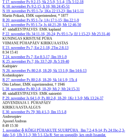
T
17. november
Ps 9:2-15; Sk 2:5-9, 5:1-4; 1Ts 5:12-18
K
18. november
Ps 9:2-15; Ii 16; Mt 24:45-51
N
19. november
Ps 95:1-7a; 1Kn 22:13-23; Ilm 14:1-11
Martin Prikask, EMK superintendent, * 1877
R
20. november
Ps 95:1-7a; 1Aj 17:1-15; Ilm 22:1-9
L
21. november
Ps 95:1-7a; Js 44:21-28; Mt 12:46-50
47. nädal
EESTPALVES: EMK kaplanid
P
22. november
Hs 34:11-16, 20-24; Ps 95:1-7a; Ef 1:15-23; Mt 25:31-46
KUNINGAS KRISTUSE PÜHA
VIIMANE PÜHAPÄEV KIRIKUAASTAS
E
23. november
Ps 7; Est 2:1-18; 2Tm 2:8-13
8:34 15:41
T
24. november
Ps 7; Est 8:3-17; Ilm 19:1-9
K
25. november
Ps 7; Hs 33:7-20; Jh 5:19-40
Kadripäev
N
26. november
Ps 80:2-8, 18-20; Sk 13:1-9; Ilm 14:6-13
Kodanikupäev
R
27. november
Ps 80:2-8, 18-20; Sk 14:1-9; 1Ts 4
Otto Liebner, EMK superintendent, † 1946
L
28. november
Ps 80:2-8, 18-20; Mi 2; Mt 24:15-31
48. nädal
EESTPALVES: EMK naistetöö
P
29. november
Js 64:1-9; Ps 80:2-8, 18-20; 1Kr 1:3-9; Mk 13:24-37
ADVENDIAJA 1. PÜHAPÄEV
KIRIKUAASTA ALGUS
E
30. november
Ps 79; Mi 4:1-5; Ilm 15:1-8
Andresepäev
Apostel Andreas
8:49 15:30
1. november
╬ KÕIGI PÜHAKUTE SUURPÜHA
Ilm 7:2-4,9-14; Ps 24:1bc-2,3-
4abc,5-6; 1Jh 3:1-3; Mt 5:1-12a
R: See on sugupõlv, kes otsib Issandat.