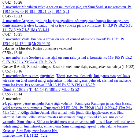
07.42
-
16.26
3. november
Ma vihkan valet ja see on mu meelest jäle, ent Sinu Seadust ma armastan. Ps
119:163
Ps 40:10-18;Jh 20:21-23;Ii 19:1-5,21
07.45
-
16.23
4. november
Ärge tasuge kurja kurjaga ega sõimu sõimuga, vaid hoopis õnnistage - sest
õnnistamiseks te olete kutsutud -, et ka teie võiksite pärida õnnistuse. 1Pt 3:9
Ps 59:2-5,10-
11,17-18;Mt 7:1-5;1Ms 33:1-11
07.47
-
16.21
5. november
Vaata, kui hea ja armas on see, et vennad üheskoos elavad! Ps 133:1
Ps
125:1-4;Lk 17:1-10;Mt 26:26-29
Sakarias ja Eliisabet, Ristija Johannese vanemad
07.50
-
16.18
6. november
Sinu Seaduse armastajail on suur rahu ja nad ei komista. Ps 119:165
Ps 55:2-
9,17-19,23;Lk 23:32-34;1Ts 5:12-15
Gustav II Adolf, Rootsi kuningas, Eesti kirikuelu uuendaja, evangeelse usu kaitsja († 1632)
07.52
-
16.16
7. november
Jeesus ütles jüngritele: „Tõesti, taas ma ütlen teile, kui iganes maa peal kaks
teie seast on ühel meelel mingi asja suhtes, mida nad iganes paluvad, siis nad saavad selle
minu Isa käest, kes on taevas.“ Mt 18:19
Ps 62:2-13;Js 1:18-27;
Õhtul: Ps 108:2-7;Tn 4:1-14;Ps 108:2-7;Mk 6:45-52
07.55
-
16.14
8. november
24. pühapäev pärast nelipüha
Kahe riigi kodanik - Kuningate Kuningas ja isandate Issand,
kellel ainsana on surematus, Tema päralt
KLPR 289
Ps 75:2-8,10-11;Jr 29:4-7;1Tm 2:1-
4;Lk 12:4-7
Kõigeväeline Jumal, Sina annad meile jõudu täita igapäevases elus Sinu
tahtmist. Aita meil olla ustavad maistes ülesannetes ning kuulekad kõiges, mis ei ole
vastuolus Sinu sõnaga. Süüta meie südameis oma armastuse tuli, mis ei lase meil head tehes
tüdida ning on tunnistuseks, et me oleme Sinu kuningriigi lapsed. Seda palume Jeesuse
Kristuse, Sinu Poja, meie Issanda läbi.
Lisalugemine: Trk 11:22 - 12:2