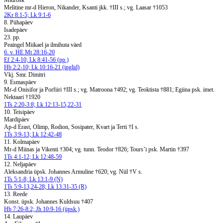
Midrosk
Melitine mr-d Hieron, Nikander, Ksanti jkk. †III s.; vg. Laasar †1053
2Kr 8:1-5; Lk 9:1-6
8. Pühapäev
Isadepäev
23. pp.
Peaingel Miikael ja ilmihuta väed
6. v. HE Mt 28:16-20
Ef 2:4-10; Lk 8:41-56 (pp.)
Hb 2:2-10; Lk 10:16-21 (inglid)
Vkj. Smr. Dimitri
9. Esmaspäev
Mr-d Onisifor ja Porfiiri †III s.; vg. Matroona †492; vg. Teoktista †881; Egiina psk. imet.
Nektaari †1920
1Ts 2:20-3:8; Lk 12:13-15,22-31
10. Teisipäev
Mardipäev
Ap-d Erast, Olimp, Rodion, Sosipater, Kvart ja Terti †I s.
1Ts 3:9-13; Lk 12:42-48
11. Kolmapäev
Mr-d Miinas ja Vikenti †304; vg. tunn. Teodor †826; Tours’i psk. Martin †397
1Ts 4:1-12; Lk 12:48-59
12. Neljapäev
Aleksandria üpsk. Johannes Armuline †620; vg. Niil †V s.
1Ts 5:1-8; Lk 13:1-9 (N)
1Ts 5:9-13,24-28; Lk 13:31-35 (R)
13. Reede
Konst. üpsk. Johannes Kuldsuu †407
Hb 7:26-8:2; Jh 10:9-16 (üpsk.)
14. Laupäev