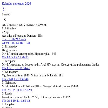
Kalender november 2026
<
>
Seaded
NOVEMBER
NOVEMBER / talvekuu
1. Pühapäev
22.pp.
Aasia kp-d Kosma ja Damian †III s.
5. v. HE Jh 21:15-25
Gl 6:11-18; Lk 16:19-31
2. Esmaspäev
Hingedepäev
Mr-d Akindin, Anempodist, Elpidifor jkk. †345
1Ts 1:1-5; Lk 11:29-33
3. Teisipäev
Mr-d Akepsima, pr. Joosep ja dk. Aital †IV s.; smr. Georgi kiriku pühitsemine Liddas
1Ts 1:6-10; Lk 11:34-41
4. Kolmapäev
Vg. Joanniki Suur †846; Mürra pskmr. Nikander †I s.
1Ts 2:1-8; Lk 11:42-46
5. Neljapäev
Mr-d Galaktion ja Epistimia †III s.; Novgorodi üpsk. Joona †1470
1Ts 2:9-14; Lk 11:47-12:1
6. Reede
Konst. üpsk. tunn. Paulus †350; Hutõni vg. Varlaam †1192
1Ts 2:14-19; Lk 12:2-12
7. Laupäev