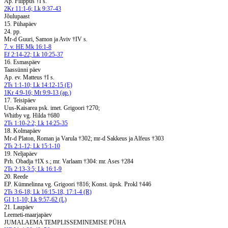
Ap. Filippus †I s.
2Kr 11:1-6; Lk 9:37-43
Jõulupaast
15. Pühapäev
24. pp.
Mr-d Guuri, Samon ja Aviv †IV s.
7. v. HE Mk 16:1-8
Ef 2:14-22; Lk 10:25-37
16. Esmaspäev
Taassünni päev
Ap. ev. Matteus †I s.
2Ts 1:1-10; Lk 14:12-15 (E)
1Kr 4:9-16; Mt 9:9-13 (ap.)
17. Teisipäev
Uus-Kaisarea psk. imet. Grigoori †270;
Whitby vg. Hilda †680
2Ts 1:10-2:2; Lk 14:25-35
18. Kolmapäev
Mr-d Platon, Roman ja Varula †302; mr-d Sakkeus ja Alfeus †303
2Ts 2:1-12; Lk 15:1-10
19. Neljapäev
Prh. Obadja †IX s.; mr. Varlaam †304: mr. Ases †284
2Ts 2:13-3:5; Lk 16:1-9
20. Reede
EP. Kümnelinna vg. Grigoori †816; Konst. üpsk. Prokl †446
2Ts 3:6-18; Lk 16:15-18, 17:1-4 (R)
Gl 1:1-10; Lk 9:57-62 (L)
21. Laupäev
Leemeti-maarjapäev
JUMALAEMA TEMPLISSEMINEMISE PÜHA