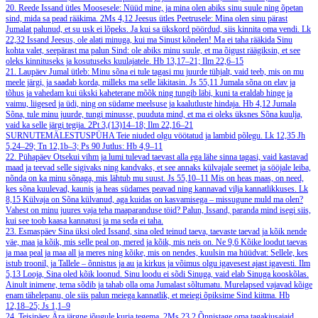
20. Reede
Issand ütles Moosesele: Nüüd mine, ja mina olen abiks sinu suule ning õpetan
sind, mida sa pead rääkima.
2Ms 4,12
Jeesus ütles Peetrusele: Mina olen sinu pärast
Jumalat palunud, et su usk ei lõpeks. Ja kui sa ükskord pöördud, siis kinnita oma vendi.
Lk
22,32
Issand Jeesus, ole alati minuga, kui ma Sinust kõnelen! Ma ei taha rääkida Sinu
kohta valet, seepärast ma palun Sind: ole abiks minu suule, et ma õigust räägiksin, et see
oleks kinnituseks ja kosutuseks kuulajatele.
Hb 13,17–21; Ilm 22,6–15
21. Laupäev
Jumal ütleb: Minu sõna ei tule tagasi mu juurde tühjalt, vaid teeb, mis on mu
meele järgi, ja saadab korda, milleks ma selle läkitasin.
Js 55,11
Jumala sõna on elav ja
tõhus ja vahedam kui ükski kaheterane mõõk ning tungib läbi, kuni ta eraldab hinge ja
vaimu, liigesed ja üdi, ning on südame meelsuse ja kaalutluste hindaja.
Hb 4,12
Jumala
Sõna, tule minu juurde, tungi minusse, puuduta mind, et ma ei oleks üksnes Sõna kuulja,
vaid ka selle järgi tegija.
2Pt 3,(13)14–18; Ilm 22,16–21
SURNUTEMÄLESTUSPÜHA
Teie niuded olgu vöötatud ja lambid põlegu.
Lk 12,35
Jh
5,24–29; Tn 12,1b–3; Ps 90
Jutlus: Hb 4,9–11
22. Pühapäev
Otsekui vihm ja lumi tulevad taevast alla ega lähe sinna tagasi, vaid kastavad
maad ja teevad selle sigivaks ning kandvaks, et see annaks külvajale seemet ja sööjale leiba,
nõnda on ka minu sõnaga, mis lähtub mu suust.
Js 55,10–11
Mis on heas maas, on need,
kes sõna kuulevad, kaunis ja heas südames peavad ning kannavad vilja kannatlikkuses.
Lk
8,15
Külvaja on Sõna külvanud, aga kuidas on kasvamisega – missugune muld ma olen?
Vahest on minu juures vaja teha maaparanduse töid? Palun, Issand, paranda mind isegi siis,
kui see toob kaasa kannatusi ja ma seda ei taha.
23. Esmaspäev
Sina üksi oled Issand, sina oled teinud taeva, taevaste taevad ja kõik nende
väe, maa ja kõik, mis selle peal on, mered ja kõik, mis neis on.
Ne 9,6
Kõike loodut taevas
ja maa peal ja maa all ja meres ning kõike, mis on nendes, kuulsin ma hüüdvat: Sellele, kes
istub troonil, ja Tallele – õnnistus ja au ja kirkus ja võimus olgu igavesest ajast igavesti.
Ilm
5,13
Looja, Sina oled kõik loonud. Sinu loodu ei sõdi Sinuga, vaid elab Sinuga kooskõlas.
Ainult inimene, tema sõdib ja tahab olla oma Jumalast sõltumatu. Murelapsed vajavad kõige
enam tähelepanu, ole siis palun meiega kannatlik, et meiegi õpiksime Sind kiitma.
Hb
12,18–25; Js 1,1–9
24. Teisipäev
Ära järgne jõugule kurja tegema.
2Ms 23,2
Õnnistage oma tagakiusajaid,