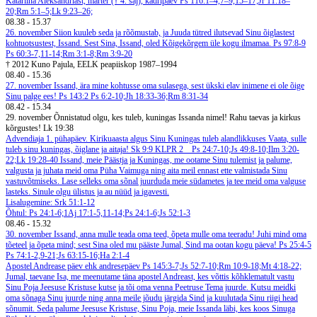
Katariina Aleksandriast, märter († 4. saj), kadripäev
Ps 116:1–4,7–9,15–17;Jr 11:18–
20;Rm 5:1–5;Lk 9:23–26;
08.38
-
15.37
26. november
Siion kuuleb seda ja rõõmustab, ja Juuda tütred ilutsevad Sinu õiglastest
kohtuotsustest, Issand. Sest Sina, Issand, oled Kõigekõrgem üle kogu ilmamaa. Ps 97:8-9
Ps 60:3-7,11-14;Rm 3:1-8;Rm 3:9-20
† 2012 Kuno Pajula, EELK peapiiskop 1987–1994
08.40
-
15.36
27. november
Issand, ära mine kohtusse oma sulasega, sest ükski elav inimene ei ole õige
Sinu palge ees! Ps 143:2
Ps 6:2-10;Jh 18:33-36;Rm 8:31-34
08.42
-
15.34
29. november
Õnnistatud olgu, kes tuleb, kuningas Issanda nimel! Rahu taevas ja kirkus
kõrgustes! Lk 19:38
Advendiaja 1. pühapäev. Kirikuaasta algus
Sinu Kuningas tuleb alandlikkuses
Vaata, sulle
tuleb sinu kuningas, õiglane ja aitaja! Sk 9:9
KLPR 2
Ps 24:7-10;Js 49:8-10;Ilm 3:20-
22;Lk 19:28-40
Issand, meie Päästja ja Kuningas, me ootame Sinu tulemist ja palume,
valgusta ja juhata meid oma Püha Vaimuga ning aita meil ennast ette valmistada Sinu
vastuvõtmiseks. Lase selleks oma sõnal juurduda meie südametes ja tee meid oma valguse
lasteks. Sinule olgu ülistus ja au nüüd ja igavesti.
Lisalugemine: Srk 51:1-12
Õhtul: Ps 24:1-6;1Aj 17:1-5,11-14;Ps 24:1-6;Js 52:1-3
08.46
-
15.32
30. november
Issand, anna mulle teada oma teed, õpeta mulle oma teeradu! Juhi mind oma
tõeteel ja õpeta mind; sest Sina oled mu pääste Jumal, Sind ma ootan kogu päeva! Ps 25:4-5
Ps 74:1-2,9-21;Js 63:15-16;Ha 2:1-4
Apostel Andrease päev ehk andresepäev
Ps 145:3-7;Js 52:7-10;Rm 10:9-18;Mt 4:18-22;
Jumal, taevane Isa, me meenutame täna apostel Andreast, kes võttis kõhklematult vastu
Sinu Poja Jeesuse Kristuse kutse ja tõi oma venna Peetruse Tema juurde. Kutsu meidki
oma sõnaga Sinu juurde ning anna meile jõudu järgida Sind ja kuulutada Sinu riigi head
sõnumit. Seda palume Jeesuse Kristuse, Sinu Poja, meie Issanda läbi, kes koos Sinuga