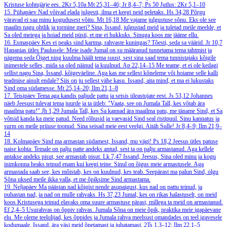
Kristuse kohtujärje ees.
2Kr 5,10a
Mt 25,31–46; Jr 8,4–7; Ps 50
Jutlus: 2Kr 5,1–10
15. Pühapäev
Nad võivad elada julgesti, ilma et keegi neid peletaks.
Hs 34,28
Põrgu
väravad ei saa minu kogudusest võitu.
Mt 16,18
Me vajame julgustuse sõnu. Eks ole see
maailm nagu ohtlik ja tormine meri? Sina, Issand, julgustad meid ja tuletad meile meelde, et
Sa oled meiega ja hoiad meid püsti, et me ei hukkuks. Sinuga koos me jääme ellu.
16. Esmaspäev
Kes ei peaks sind kartma, rahvaste kuningas? Tõesti, seda sa väärid.
Jr 10,7
Hananias ütles Paulusele: Meie isade Jumal on su määranud tunnetama tema tahtmist ja
nägema seda Õiget ning kuulma häält tema suust, sest sina saad tema tunnistajaks kõigile
inimestele selles, mida sa oled näinud ja kuulnud.
Ap 22,14–15
Me teame, et ei ole kedagi
sellist nagu Sina, Issand, kõigeväeline. Aga kas me sellest kõneleme või hoiame selle kalli
teadmise ainult endale? Siis on ju sellest vähe kasu. Issand, aita mind, et ma ei lukustaks
Sind oma südamesse.
Mt 25,14–20; Ilm 21,1–8
17. Teisipäev
Tema aga kandis paljude pattu ja seisis üleastujate eest.
Js 53,12
Johannes
näeb Jeesust tulevat tema juurde ja ta ütleb: "Vaata, see on Jumala Tall, kes võtab ära
maailma patu!"
Jh 1,29
Jumala Tall, kes Sa kannad ära maailma patu, me täname Sind, et Sa
võtsid kanda ka meie patud. Need rõhusid ja vaevasid Sind seal ristipuul. Sinu kannatus ja
surm on meile priiuse toonud. Sina seisad meie eest veelgi. Aitäh Sulle!
Jr 8,4–9; Ilm 21,9–
14
18. Kolmapäev
Sind ma armastan südamest, Issand, mu vägi!
Ps 18,2
Jeesus ütles patuse
naise kohta: Temale on palju patte andeks antud, sest ta on palju armastanud. Aga kellele
antakse andeks pisut, see armastab pisut.
Lk 7,47
Issand, Jeesus, Sina oled minu ja kogu
inimkonna heaks teinud enam kui keegi teine. Sinul on õigus meie armastusele. Aga
armastada saab see, kes mõistab, kes on kuulnud, kes teab. Seepärast ma palun Sind, olgu
Sõna uksed meile ikka valla, et me õpiksime Sind armastama.
19. Neljapäev
Ma päästan nad kõigist nende asupaigust, kus nad on pattu teinud, ja
puhastan nad, ja nad on mulle rahvaks.
Hs 37,23
Jumal, kes on rikas halastuselt, on meid
koos Kristusega teinud elavaks oma suure armastuse pärast, millega ta meid on armastanud.
Ef 2,4–5
Usurahvas on õppiv rahvas. Jumala Sõna on meie õpik, praktika meie igapäevane
elu. Me oleme teelolijad, kes õppides ja Jumala rahva meelsust omandades on teel igavesele
kodumaale. Issand, ära väsi meid õpetamast ja juhatamast.
2Ts 1,3–12; Ilm 22,1–5