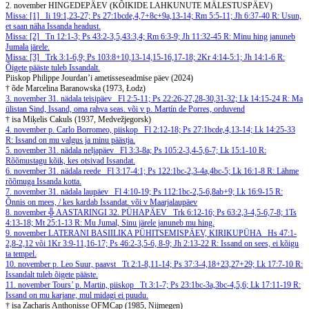
2. november
HINGEDEPÄEV (KÕIKIDE LAHKUNUTE MÄLESTUSPÄEV)
Missa: [1]
Ii 19:1,23-27; Ps 27:1bcde,4,7+8c+9a,13-14; Rm 5:5-11; Jh 6:37-40
R: Usun,
et saan näha Issanda headust.
Missa: [2]
Tn 12:1-3; Ps 43:2-3,5,43:3,4; Rm 6:3-9; Jh 11:32-45
R: Minu hing januneb
Jumala järele.
Missa: [3]
Trk 3:1-6,9; Ps 103:8+10,13-14,15-16,17-18; 2Kr 4:14-5:1; Jh 14:1-6
R:
Õigete pääste tuleb Issandalt.
Piiskop Philippe Jourdan’i ametisseseadmise päev (2024)
† õde Marcelina Baranowska (1973, Łodz)
3. november
31. nädala teisipäev
Fl 2:5-11; Ps 22:26-27,28-30,31-32; Lk 14:15-24
R: Ma
ülistan Sind, Issand, oma rahva seas.
või v p. Martín de Porres, orduvend
† isa Miķelis Cakuls (1937, Medvežjegorsk)
4. november
p. Carlo Borromeo, piiskop
Fl 2:12-18; Ps 27:1bcde,4,13-14; Lk 14:25-33
R: Issand on mu valgus ja minu päästja.
5. november
31. nädala neljapäev
Fl 3:3-8a; Ps 105:2-3,4-5,6-7; Lk 15:1-10
R:
Rõõmustagu kõik, kes otsivad Issandat.
6. november
31. nädala reede
Fl 3:17-4:1; Ps 122:1bc-2,3-4a,4bc-5; Lk 16:1-8
R: Lähme
rõõmuga Issanda kotta.
7. november
31. nädala laupäev
Fl 4:10-19; Ps 112:1bc-2,5-6,8ab+9; Lk 16:9-15
R:
Õnnis on mees, / kes kardab Issandat.
või v Maarjalaupäev
8. november
╬ AASTARINGI 32. PÜHAPÄEV
Trk 6:12-16; Ps 63:2,3-4,5-6,7-8; 1Ts
4:13-18; Mt 25:1-13
R: Mu Jumal, Sinu järele januneb mu hing.
9. november
LATERANI BASIILIKA PÜHITSEMISPÄEV, KIRIKUPÜHA
Hs 47:1-
2,8-2,12 või 1Kr 3:9-11,16-17; Ps 46:2-3,5-6, 8-9; Jh 2:13-22
R: Issand on sees, ei kõigu
ta tempel.
10. november
p. Leo Suur, paavst
Tt 2:1-8,11-14; Ps 37:3-4,18+23,27+29; Lk 17:7-10
R:
Issandalt tuleb õigete pääste.
11. november
Tours’ p. Martin, piiskop
Tt 3:1-7; Ps 23:1bc-3a,3bc-4,5,6; Lk 17:11-19
R:
Issand on mu karjane, mul midagi ei puudu.
† isa Zacharis Anthonisse OFMCap (1985, Nijmegen)