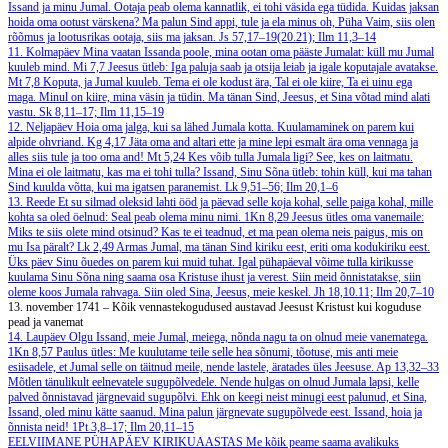
Issand ja minu Jumal. Ootaja peab olema kannatlik, ei tohi väsida ega tüdida. Kuidas jaksan
hoida oma ootust värskena? Ma palun Sind appi, tule ja ela minus oh, Püha Vaim, siis olen
rõõmus ja lootusrikas ootaja, siis ma jaksan.
Js 57,17–19(20.21); Ilm 11,3–14
11. Kolmapäev
Mina vaatan Issanda poole, mina ootan oma pääste Jumalat: küll mu Jumal
kuuleb mind.
Mi 7,7
Jeesus ütleb: Iga paluja saab ja otsija leiab ja igale koputajale avatakse.
Mt 7,8
Koputa, ja Jumal kuuleb. Tema ei ole kodust ära, Tal ei ole kiire, Ta ei uinu ega
maga. Minul on kiire, mina väsin ja tüdin. Ma tänan Sind, Jeesus, et Sina võtad mind alati
vastu.
Sk 8,11–17; Ilm 11,15–19
12. Neljapäev
Hoia oma jalga, kui sa lähed Jumala kotta. Kuulamaminek on parem kui
alpide ohvriand.
Kg 4,17
Jäta oma and altari ette ja mine lepi esmalt ära oma vennaga ja
alles siis tule ja too oma and!
Mt 5,24
Kes võib tulla Jumala ligi? See, kes on laitmatu.
Mina ei ole laitmatu, kas ma ei tohi tulla? Issand, Sinu Sõna ütleb: tohin küll, kui ma tahan
Sind kuulda võtta, kui ma igatsen paranemist.
Lk 9,51–56; Ilm 20,1–6
13. Reede
Et su silmad oleksid lahti ööd ja päevad selle koja kohal, selle paiga kohal, mille
kohta sa oled öelnud: Seal peab olema minu nimi.
1Kn 8,29
Jeesus ütles oma vanemaile:
Miks te siis olete mind otsinud? Kas te ei teadnud, et ma pean olema neis paigus, mis on
mu Isa päralt?
Lk 2,49
Armas Jumal, ma tänan Sind kiriku eest, eriti oma kodukiriku eest.
Üks päev Sinu õuedes on parem kui muid tuhat. Igal pühapäeval võime tulla kirikusse
kuulama Sinu Sõna ning saama osa Kristuse ihust ja verest. Siin meid õnnistatakse, siin
oleme koos Jumala rahvaga. Siin oled Sina, Jeesus, meie keskel.
Jh 18,10.11; Ilm 20,7–10
13. november 1741 – Kõik vennastekogudused austavad Jeesust Kristust kui koguduse
pead ja vanemat
14. Laupäev
Olgu Issand, meie Jumal, meiega, nõnda nagu ta on olnud meie vanematega.
1Kn 8,57
Paulus ütles: Me kuulutame teile selle hea sõnumi, tõotuse, mis anti meie
esiisadele, et Jumal selle on täitnud meile, nende lastele, äratades üles Jeesuse.
Ap 13,32–33
Mõtlen tänulikult eelnevatele sugupõlvedele. Nende hulgas on olnud Jumala lapsi, kelle
palved õnnistavad järgnevaid sugupõlvi. Ehk on keegi neist minugi eest palunud, et Sina,
Issand, oled minu kätte saanud. Mina palun järgnevate sugupõlvede eest. Issand, hoia ja
õnnista neid!
1Pt 3,8–17; Ilm 20,11–15
EELVIIMANE PÜHAPÄEV KIRIKUAASTAS
Me kõik peame saama avalikuks