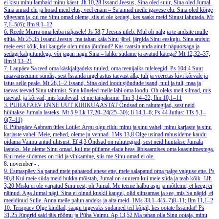
ei kisu minu lambaid minu käest.
Jh 10,28
Issand Jeesus, Sina oled suur, Sina oled Jumal.
Sina annad elu ja hoiad meid elus, veel enam – Sa annad meile igavese elu. Sina oled kõige
vägevam ja kui me Sinu omad oleme, siis ei ole kedagi, kes saaks meid Sinust lahutada.
Mt
7,1–5(6); Ilm 9,1–12
6. Reede
Murra oma leiba näljasele!
Js 58,7
Jeesus ütleb: Mul oli nälg ja te andsite mulle
süüa.
Mt 25,35
Issand Jeesus, ma tahan käia Sinu järel, järgida Sinu eeskuju. Sina andsid
meie eest kõik, kui kaugele olen mina jõudnud? Kas raatsin anda ainult näpuotsaga ja
sedagi kahjutundega, või jagan nagu Sina – lahke südame ja avatud kätega?
Mt 12,32–37;
Ilm 9,13–21
7. Laupäev
Sa teed oma käskjalgadeks tuuled, oma teenijaiks tuleleegid.
Ps 104,4
Suur
maavärisemine sündis, sest Issanda ingel astus taevast alla, tuli ja veeretas kivi kõrvale ja
istus selle peale.
Mt 28,1–2
Issand, Sina oled loodusjõudude isand, tuul ja tuli, maa ja
taevas teevad Sinu tahtmist. Sina kõneled meile läbi oma loodu. Oh oleks meil silmad, mis
näevad, ja kõrvad, mis kuulevad, et me taipaksime.
Ilm 3,14–22; Ilm 10,1–11
3. PÜHAPÄEV ENNE UUT KIRIKUAASTAT
Õndsad on rahutegijad, sest neid
hüütakse Jumala lasteks.
Mt 5,9
Lk 17,20–24(25–30); Ii 14,1–6; Ps 44
Jutlus: 1Ts 5,1–
6(7–11)
8. Pühapäev
Aabram ütles Lotile: Ärgu olgu riidu minu ja sinu vahel, minu karjaste ja sinu
karjaste vahel. Meie, mehed, oleme ju vennad.
1Ms 13,8
Olge usinad rahusideme kaudu
pidama Vaimu antud ühtsust.
Ef 4,3
Õndsad on rahutegijad, sest neid hüütakse Jumala
lasteks. Me oleme Sinu omad, kui me püüame elada heas läbisaamises oma kaasinimestega.
Kui meie südames on riid ja vihkamine, siis me Sinu omad ei ole.
8. november - .
9. Esmaspäev
Sa paned meie pahateod enese ette, meie salapatud oma palge valguse ette.
Ps
90,8
Kui meie süda meid hukka mõistab, Jumal on suurem kui meie süda ja teab kõik.
1Jh
3,20
Miski ei ole varjatud Sinu eest, oh Jumal. Me teeme halbu asju ja mõtleme, et keegi ei
näinud. Aga Jumal nägi. Sina ei olnud kuskil kaugel, olid siinsamas ja see, mis Sa nägid, ei
meeldinud Sulle. Anna meile palun andeks ja aita meid.
1Ms 33,1–4(5–7)8–11; Ilm 11,1–2
10. Teisipäev
Olge kindlad, saagu tugevaks südamed teil kõigil, kes ootate Issandat!
Ps
31,25
Jüngrid said täis rõõmu ja Püha Vaimu.
Ap 13,52
Ma tahan olla Sinu ootaja, minu