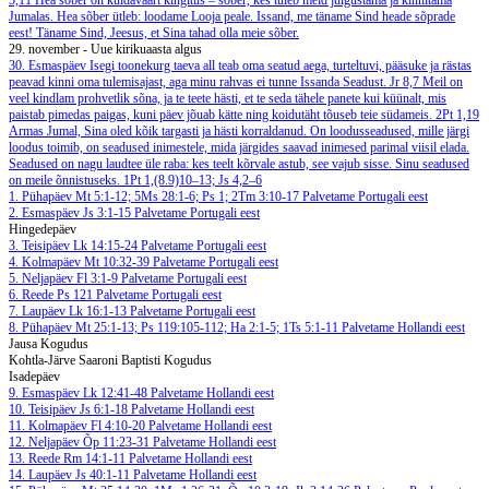
5,11
Hea sõber on kuldaväärt kingitus – sõber, kes tuleb meid julgustama ja kinnitama
Jumalas. Hea sõber ütleb: loodame Looja peale. Issand, me täname Sind heade sõprade
eest! Täname Sind, Jeesus, et Sina tahad olla meie sõber.
29. november - Uue kirikuaasta algus
30. Esmaspäev
Isegi toonekurg taeva all teab oma seatud aega, turteltuvi, pääsuke ja rästas
peavad kinni oma tulemisajast, aga minu rahvas ei tunne Issanda Seadust.
Jr 8,7
Meil on
veel kindlam prohvetlik sõna, ja te teete hästi, et te seda tähele panete kui küünalt, mis
paistab pimedas paigas, kuni päev jõuab kätte ning koidutäht tõuseb teie südameis.
2Pt 1,19
Armas Jumal, Sina oled kõik targasti ja hästi korraldanud. On loodusseadused, mille järgi
loodus toimib, on seadused inimestele, mida järgides saavad inimesed parimal viisil elada.
Seadused on nagu laudtee üle raba: kes teelt kõrvale astub, see vajub sisse. Sinu seadused
on meile õnnistuseks.
1Pt 1,(8.9)10–13; Js 4,2–6
1. Pühapäev
Mt 5:1-12; 5Ms 28:1-6; Ps 1; 2Tm 3:10-17
Palvetame Portugali eest
2. Esmaspäev
Js 3:1-15
Palvetame Portugali eest
Hingedepäev
3. Teisipäev
Lk 14:15-24
Palvetame Portugali eest
4. Kolmapäev
Mt 10:32-39
Palvetame Portugali eest
5. Neljapäev
Fl 3:1-9
Palvetame Portugali eest
6. Reede
Ps 121
Palvetame Portugali eest
7. Laupäev
Lk 16:1-13
Palvetame Portugali eest
8. Pühapäev
Mt 25:1-13; Ps 119:105-112; Ha 2:1-5; 1Ts 5:1-11
Palvetame Hollandi eest
Jausa Kogudus
Kohtla-Järve Saaroni Baptisti Kogudus
Isadepäev
9. Esmaspäev
Lk 12:41-48
Palvetame Hollandi eest
10. Teisipäev
Js 6:1-18
Palvetame Hollandi eest
11. Kolmapäev
Fl 4:10-20
Palvetame Hollandi eest
12. Neljapäev
Õp 11:23-31
Palvetame Hollandi eest
13. Reede
Rm 14:1-11
Palvetame Hollandi eest
14. Laupäev
Js 40:1-11
Palvetame Hollandi eest