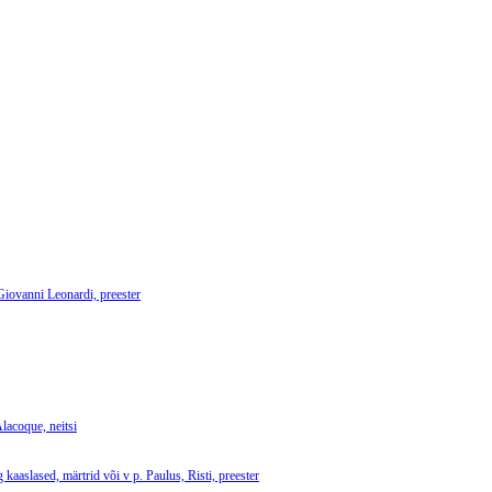
 Giovanni Leonardi, preester
lacoque, neitsi
 kaaslased, märtrid või v p. Paulus, Risti, preester