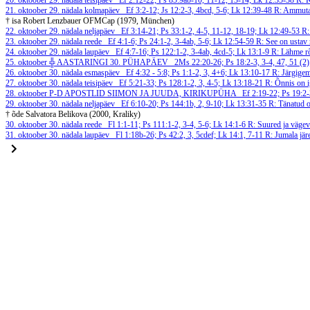
20. oktoober
29. nädala teisipäev
Ef 2:12-22; Ps 85:9ab-10, 11-12, 13-14; Lk 12:35-38
R: 
21. oktoober
29. nädala kolmapäev
Ef 3:2-12; Js 12:2-3, 4bcd, 5-6; Lk 12:39-48
R: Ammutage
† isa Robert Lenzbauer OFMCap (1979, München)
22. oktoober
29. nädala neljapäev
Ef 3:14-21; Ps 33:1-2, 4-5, 11-12, 18-19; Lk 12:49-53
R:
23. oktoober
29. nädala reede
Ef 4:1-6; Ps 24:1-2, 3-4ab, 5-6; Lk 12:54-59
R: See on ustav 
24. oktoober
29. nädala laupäev
Ef 4:7-16; Ps 122:1-2, 3-4ab, 4cd-5; Lk 13:1-9
R: Lähme r
25. oktoober
╬ AASTARINGI 30. PÜHAPÄEV
2Ms 22:20-26; Ps 18:2-3, 3-4, 47, 51 (2
26. oktoober
30. nädala esmaspäev
Ef 4:32 - 5:8; Ps 1:1-2, 3, 4+6; Lk 13:10-17
R: Järgige
27. oktoober
30. nädala teisipäev
Ef 5:21-33; Ps 128:1-2, 3, 4-5; Lk 13:18-21
R: Õnnis on i
28. oktoober
P-D APOSTLID SIIMON JA JUUDA, KIRIKUPÜHA
Ef 2:19-22; Ps 19:2
29. oktoober
30. nädala neljapäev
Ef 6:10-20; Ps 144:1b, 2, 9-10; Lk 13:31-35
R: Tänatud o
† õde Salvatora Belikova (2000, Kraliky)
30. oktoober
30. nädala reede
Fl 1:1-11; Ps 111:1-2, 3-4, 5-6; Lk 14:1-6
R: Suured ja vägev
31. oktoober
30. nädala laupäev
Fl 1:18b-26; Ps 42:2, 3, 5cdef; Lk 14:1, 7-11
R: Jumala jär