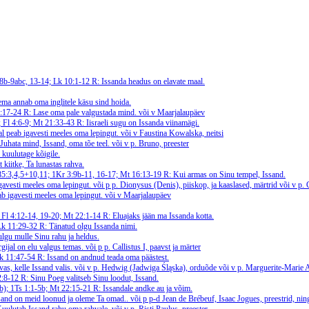
, 8b-9abc, 13-14; Lk 10:1-12
R: Issanda headus on elavate maal.
ema annab oma inglitele käsu sind hoida.
10:17-24
R: Lase oma pale valgustada mind.
või v Maarjalaupäev
0; Fl 4:6-9; Mt 21:33-43
R: Iisraeli sugu on Issanda viinamägi.
l peab igavesti meeles oma lepingut.
või v Faustina Kowalska, neitsi
 Juhata mind, Issand, oma tõe teel.
või v p. Bruno, preester
 kuulutage kõigile.
 kiitke, Ta lunastas rahva.
85:3,4,5+10,11; 1Kr 3:9b-11, 16-17; Mt 16:13-19
R: Kui armas on Sinu tempel, Issand.
gavesti meeles oma lepingut.
või p p. Dionysus (Denis), piiskop, ja kaaslased, märtrid või v p.
b igavesti meeles oma lepingut.
või v Maarjalaupäev
); Fl 4:12-14, 19-20; Mt 22:1-14
R: Eluajaks jään ma Issanda kotta.
 Lk 11:29-32
R: Tänatud olgu Issanda nimi.
lgu mulle Sinu rahu ja heldus.
rgijal on elu valgus temas.
või p p. Callistus I, paavst ja märter
 Lk 11:47-54
R: Issand on andnud teada oma päästest.
as, kelle Issand valis.
või v p. Hedwig (Jadwiga Śląska), orduõde või v p. Marguerite-Marie A
12:8-12
R: Sinu Poeg valitseb Sinu loodut, Issand.
(7b); 1Ts 1:1-5b; Mt 22:15-21
R: Issandale andke au ja võim.
sand on meid loonud ja oleme Ta omad..
või p p-d Jean de Brébeuf, Isaac Jogues, preestrid, ning