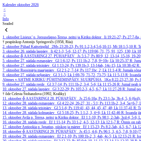
Kalender oktoober 2026
<
>
Info
Seaded
1. oktoober
Lisieux’ p. Jeesuselapse-Teresa, neitsi ja Kiriku doktor
Ii 19:21-27; Ps 27:7-8a
† peapiiskop Antonijs Springovičs (1958, Riia)
2. oktoober
Pühad Kaitseinglid
2Ms 23:20-23; Ps 91:1-2,3-4,5-6,10-11; Mt 18:1-5,10
R: T
3. oktoober
26. nädala laupäev
Ii 42:1-3, 5-6, 12-17; Ps 119:66, 71, 75, 91, 125, 130; Lk 
4. oktoober
╬ AASTARINGI 27. PÜHAPÄEV
Js 5:1-7; Ps 80:9, 12, 13-14, 15-16, 19-2
5. oktoober
27. nädala esmaspäev
Gl 1:6-12; Ps 111:1b-2, 7-8, 9+10c; Lk 10:25-37
R: Juma
6. oktoober
27. nädala teisipäev
Gl 1:13-24; Ps 139:1b-3, 13-14ab, 14c-15; Lk 10:38-42
R:
7. oktoober
Roosipärja maarjapäev
Gl 2:1-2, 7-14; Ps 117:1bc, 2; Lk 11:1-4
R: Jumala sõna
8. oktoober
27. nädala neljapäev
Gl 3:1-5; Lk 1:69-70, 71-72, 73-75; Lk 11:5-13
R: Issandat
Ahtmes v AHTME KIRIKU PÜHITSEMISPÄEV. SUURPÜHA
1Kn 8:22-23,27-30; Ps 
9. oktoober
27. nädala reede
Gl 3:7-14; Ps 111:1b-2, 3-4, 5-6; Lk 11:15-26
R: Jumal peab i
10. oktoober
27. nädala laupäev
Gl 3:22-29; Ps 105:2-3, 4-5, 6-7; Lk 11:27-28
R: Jumal pea
† õde Celesta Štohanzlova (1992, Kraliky)
11. oktoober
╬ AASTARINGI 28. PÜHAPÄEV
Js 25:6-10a; Ps 23:1-3a, 3b-4, 5, 6 (6cd
12. oktoober
28. nädala esmaspäev
Gl 4:22-24, 26-27, 31 - 5:1; Ps 113:1b-2, 3-4, 5a+6-7;
13. oktoober
28. nädala teisipäev
Gl 5:1-6; Ps 119:41, 43, 44, 45, 47, 48; Lk 11:37-41
R: Tu
14. oktoober
28. nädala kolmapäev
Gl 5:18-25; Ps 1:1-2, 3, 4+6; Lk 11:42-46
R: Issanda jä
15. oktoober
Avila p. Teresa, neitsi ja Kiriku doktor
Ef 1:1-10; Ps 98:1, 2-3ab, 3cd-4, 5-6;
16. oktoober
28. nädala reede
Ef 1:11-14; Ps 33:1-2, 4-5, 12-13; Lk 12:1-7
R: Õnnis on rahv
17. oktoober
Antiookia p. Ignatius, piiskop ja märter
Ef 1:15-23; Ps 8:2-3ab, 4-5, 6-7; Lk 
18. oktoober
╬ AASTARINGI 29. PÜHAPÄEV
Js 45:1, 4-6; Ps 96:1, 3, 4-5, 7-8, 9-10 
19. oktoober
29. nädala esmaspäev
Ef 2:1-10; Ps 100:1b-2, 3, 4ab, 4c-5; Lk 12:13-21
R: Is