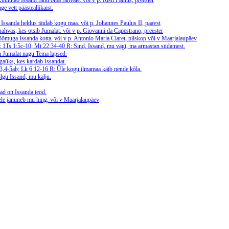
Kuulutab Issand rahu oma rahvale.
või v p. Risti Paulus, preester
 vett päästeallikaist.
 Issanda heldus täidab kogu maa.
või p. Johannes Paulus II, paavst
rahvas, kes otsib Jumalat.
või v p. Giovanni da Capestrano, preester
õõmuga Issanda kotta.
või v p. Antonio Maria Claret, piiskop või v Maarjalaupäev
); 1Ts 1:5c-10; Mt 22:34-40
R: Sind, Issand, mu vägi, ma armastan südamest.
m Jumalat nagu Tema lapsed.
gaüks, kes kardab Issandat.
-3,4-5ab; Lk 6:12-16
R: Üle kogu ilmamaa käib nende kõla.
lgu Issand, mu kalju.
ad on Issanda teod.
ele januneb mu hing.
või v Maarjalaupäev