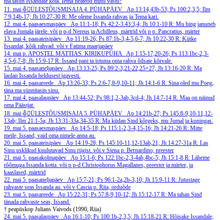
ma tasun Issandale kõik Tema heateod minu vastu?
11. mai
╬ÜLESTÕUSMISAJA 4. PÜHAPÄEV
Ap 13:14,43b-53; Ps 100:2,3,5; Ilm
7:9,14b-17; Jh 10:27-30
R: Me oleme Issanda rahvas ja Tema kari.
12. mai
4. paasaesmaspäev
Ap 11:1-18; Ps 42:2-3.43:3,4; Jh 10:1-10
R: Mu hing januneb
elava Jumala järele.
või p p-d Nereus ja Achilleus, märtrid või p p. Pancratius, märter
13. mai
4. paasateisipäev
Ap 11:19-26; Ps 87:1b-3,4-5,6-7; Jh 10:22-30
R: Kiitke
Issandat, kõik rahvad.
või v Fatima maarjapäev
14. mai
p. APOSTEL MATTIAS. KIRIKUPÜHA
Ap 1:15-17,20-26; Ps 113:1bc-2,3-
4,5-6,7-8; Jh 15:9-17
R: Issand pani ta istuma oma rahva õilsate kõrvale.
15. mai
4. paasaneljapäev
Ap 13:13-25; Ps 89:2-3,21-22,25+27; Jh 13:16-20
R: Ma
laulan Issanda heldusest igavesti.
16. mai
4. paasareede
Ap 13:26-33; Ps 2:6-7,8-9,10-11; Jh 14:1-6
R: Sina oled mu Poeg,
täna ma sünnitasin sinu.
17. mai
4. paasalaupäev
Ap 13:44-52; Ps 98:1,2-3ab,3cd-4; Jh 14:7-14
R: Maa on näinud
oma Päästjat.
18. mai
╬ÜLESTÕUSMISAJA 5. PÜHAPÄEV
Ap 14:21b-27; Ps 145:8-9,10-11,12-
13ab; Ilm 21:1-5a; Jh 13:31-33a,34-35
R: Ma kiidan Sind kõrgeks, mu Jumal ja kuningas.
19. mai
5. paasaesmaspäev
Ap 14:5-18; Ps 115:1-2,3-4,15-16; Jh 14:21-26
R: Mitte
meile, Issand, vaid oma nimele anna au.
20. mai
5. paasateisipäev
Ap 14:19-28; Ps 145:10-11,12-13ab,21; Jh 14:27-31a
R: Las
Sinu usklikud kuulutavad Sinu riigist.
või v Siena p. Bernardino, preester
21. mai
5. paasakolmapäev
Ap 15:1-6; Ps 122:1bc-2,3-4ab,4bc-5; Jh 15:1-8
R: Läheme
rõõmuga Issanda kotta.
või p p-d Christophorus Magallanes, preester ja märter, ja
kaaslased, märtrid
22. mai
5. paasaneljapäev
Ap 15:7-21; Ps 96:1-2a,2b-3,10; Jh 15:9-11
R: Jutustage
rahvaste seas Issanda au.
või v Cascia p. Rita, orduõde
23. mai
5. paasareede
Ap 15:22-31; Ps 57:8-9,10-12; Jh 15:12-17
R: Ma tahan Sind
tänada rahvaste seas, Issand.
† peapiiskop Julians Vaivods (1990, Riia)
24. mai
5. paasalaupäev
Ap 16:1-10; Ps 100:1b-2,3,5; Jh 15:18-21
R: Hõisake Issandale,