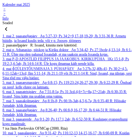
Kalender mai 2025
<
>
Info
Seaded
1. mai
2. paasaneljapäev
Ap 5:27-33; Ps 34:2+9,17-18,19-20; Jh 3:31-36
R: Armetu
hüüdis, ja Issand kuulis teda.
või v p. Joosep, töömees
2. paasaneljapäev
R: Issand, kinnita meie kätetööd.
2. mai
p. Athanasius, piiskop ja Kiriku doktor
Ap 5:34-42; Ps 27:1bcde,4,13-14; Jh 6:1-
15
R: Ühte ma olen palunud Issandalt, et ma saaksin asuda Issanda kojas.
3. mai
P-D APOSTLID FILIPPUS JA JAAKOBUS. KIRIKUPÜHA
1Kr 15:1-8; Ps
19:2-3,4-5ab; Jh 14:6-14
R: Üle kogu ilmamaa käib nende kõla.
4. mai
╬ÜLESTÕUSMISAJA 3. PÜHAPÄEV
Ap 5:27b-32,40b-41; Ps 30:2+4,5-
6,11-12ab+13cd; Ilm 5:11-14; Jh 21:1-19 või Jh 21:1-14
R: Sind, Issand, ma ülistan, sest
Sina tõid mu välja hädast.
5. mai
3. paasaesmaspäev
Ap 6:8-15; Ps 119:23-24,26-27,29-30; Jh 6:22-29
R: Õndsad
on need, kelle elutee on laitmatu.
6. mai
3. paasateisipäev
Ap 7:51-8:1a; Ps 31:3cd-4,6+7c+8a,17+21ab; Jh 6:30-35
R:
Issand, Sinu kätte ma usaldan oma vaimu.
7. mai
3. paasakolmapäev
Ap 8:1b-8; Ps 66:1b-3ab,4-5,6-7a; Jh 6:35-40
R: Hõisake
Jumalale, kõik ilmamaa.
8. mai
3. paasaneljapäev
Ap 8:26-40; Ps 66:8-9,16-17,20; Jh 6:44-51
R: Hõisake
Jumalale, kõik ilmamaa.
9. mai
3. paasareede
Ap 9:1-20; Ps 117:1,2ab; Jh 6:52-59
R: Kuulutage evangeeliumi
kogu maailmale.
† isa Jānis Pavlovskis OFMCap (2000, Riia)
10. mai
3. paasalaupäev
Ap 9:31-42; Ps 116:12-13,14-15,16-17; Jh 6:60-69
R: Kuidas