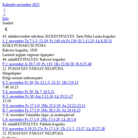
Kalender november 2025
<
>
Info
Seaded
43. nädal
november-talvekuu 2025
EESTPALVES: Tartu Püha Luuka kogudus
L
1. november
Tn 7:1-3, 15-18; Ps 149 või Ps 150; Ef 1:11-23; Lk 6:20-31
KÕIGI PÜHAKUTE PÜHA
Rakvere kogudus, 1920
Lastetöö tegijate sügisene õppepäev
44. nädal
EESTPALVES: Rakvere kogudus
P
2. november
Js 26:7-10; Ps 116; 1Kr 15:50-58; Jh 6:37-40
21. PÜHAPÄEV PÄRAST NELIPÜHA
Hingedepäev
Kõigi surnute mälestuspäev
E
3. november
Ps 50; Ne 13:1-3, 23-31; 1Kr 5:9-13
7:46 16:23
T
4. november
Ps 50; Sk 7; Jd 5-21
K
5. november
Ps 50; Am 5:12-24; Lk 19:11-27
15:19
N
6. november
Ps 17:1-9; 5Ms 25:5-10; Ap 22:22-23:11
R
7. november
Ps 17:1-9; 1Ms 38:1-26; Ap 24:10-23
7.-8. november Vaimulike õppe- ja osaduspäevad
L
8. november
Ps 17:1-9; 2Ms 3:13-20; Lk 20:1-8
45. nädal
EESTPALVES: Paldiski kogudus
P
9. november
Ii 19:23-27a; Ps 17:1-9; 2Ts 2:1-5, 13-17; Lk 20:27-38
22. PÜHAPÄEV PÄRAST NELIPÜHA