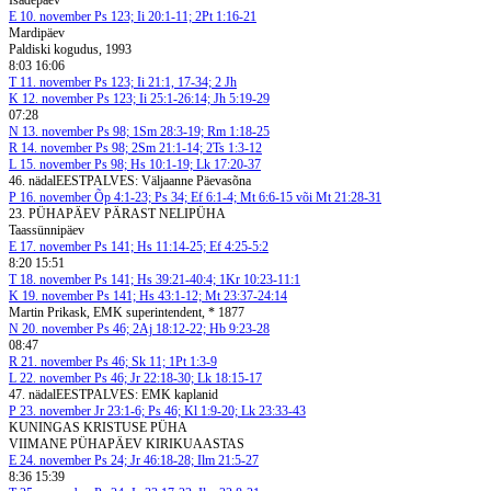
Isadepäev
E
10. november
Ps 123; Ii 20:1-11; 2Pt 1:16-21
Mardipäev
Paldiski kogudus, 1993
8:03 16:06
T
11. november
Ps 123; Ii 21:1, 17-34; 2 Jh
K
12. november
Ps 123; Ii 25:1-26:14; Jh 5:19-29
07:28
N
13. november
Ps 98; 1Sm 28:3-19; Rm 1:18-25
R
14. november
Ps 98; 2Sm 21:1-14; 2Ts 1:3-12
L
15. november
Ps 98; Hs 10:1-19; Lk 17:20-37
46. nädal
EESTPALVES: Väljaanne Päevasõna
P
16. november
Õp 4:1-23; Ps 34; Ef 6:1-4; Mt 6:6-15 või Mt 21:28-31
23. PÜHAPÄEV PÄRAST NELIPÜHA
Taassünnipäev
E
17. november
Ps 141; Hs 11:14-25; Ef 4:25-5:2
8:20 15:51
T
18. november
Ps 141; Hs 39:21-40:4; 1Kr 10:23-11:1
K
19. november
Ps 141; Hs 43:1-12; Mt 23:37-24:14
Martin Prikask, EMK superintendent, * 1877
N
20. november
Ps 46; 2Aj 18:12-22; Hb 9:23-28
08:47
R
21. november
Ps 46; Sk 11; 1Pt 1:3-9
L
22. november
Ps 46; Jr 22:18-30; Lk 18:15-17
47. nädal
EESTPALVES: EMK kaplanid
P
23. november
Jr 23:1-6; Ps 46; Kl 1:9-20; Lk 23:33-43
KUNINGAS KRISTUSE PÜHA
VIIMANE PÜHAPÄEV KIRIKUAASTAS
E
24. november
Ps 24; Jr 46:18-28; Ilm 21:5-27
8:36 15:39