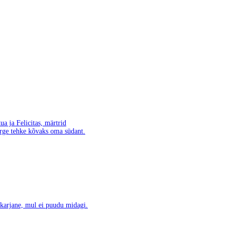
ua ja Felicitas, märtrid
ärge tehke kõvaks oma südant.
karjane, mul ei puudu midagi.