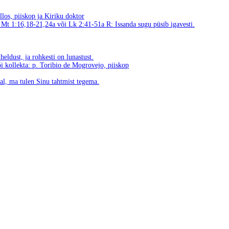
llos, piiskop ja Kiriku doktor
 Mt 1:16,18-21,24a või Lk 2:41-51a
R: Issanda sugu püsib igavesti.
heldust, ja rohkesti on lunastust.
i kollekta: p. Toribio de Mogrovejo, piiskop
al, ma tulen Sinu tahtmist tegema.