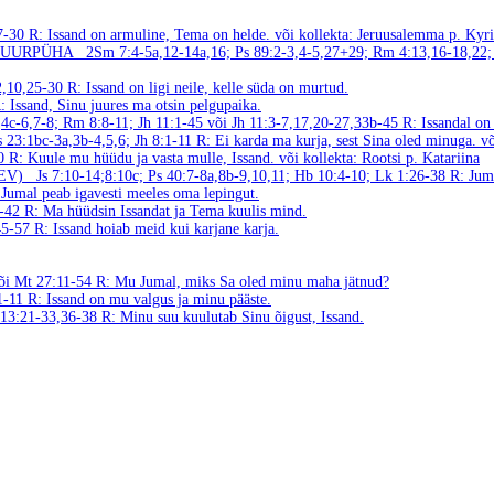
17-30
R: Issand on armuline, Tema on helde.
või kollekta: Jeruusalemma p. Kyri
 SUURPÜHA
2Sm 7:4-5a,12-14a,16; Ps 89:2-3,4-5,27+29; Rm 4:13,16-18,22;
-2,10,25-30
R: Issand on ligi neile, kelle süda on murtud.
: Issand, Sinu juures ma otsin pelgupaika.
,4c-6,7-8; Rm 8:8-11; Jh 11:1-45 või Jh 11:3-7,17,20-27,33b-45
R: Issandal on 
s 23:1bc-3a,3b-4,5,6; Jh 8:1-11
R: Ei karda ma kurja, sest Sina oled minuga.
võ
30
R: Kuule mu hüüdu ja vasta mulle, Issand.
või kollekta: Rootsi p. Katariina
EV)
Js 7:10-14;8:10c; Ps 40:7-8a,8b-9,10,11; Hb 10:4-10; Lk 1:26-38
R: Jum
 Jumal peab igavesti meeles oma lepingut.
1-42
R: Ma hüüdsin Issandat ja Tema kuulis mind.
:45-57
R: Issand hoiab meid kui karjane karja.
või Mt 27:11-54
R: Mu Jumal, miks Sa oled minu maha jätnud?
:1-11
R: Issand on mu valgus ja minu pääste.
h 13:21-33,36-38
R: Minu suu kuulutab Sinu õigust, Issand.