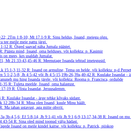
0+22; 2Tm 1:8-10; Mt 17:1-9
R: Sinu heldus, Issand, meiega olgu.
a tee meile meie pattu järgi.
3:1-12
R: Õiged saavad näha Jumala päästet.
R: Päästa mind, Issand, oma helduses.
või kollekta: p. Kasimir
s on mees, kes usaldab Jumalat.
-21; Mt 21:33-43,45-46
R: Meenutage Issanda tehtud imetegusid.
 Lk 15:1-3,11-32
R: Issand on armuline, Tema on helde.
või kollekta: p-d Perpet
m 5:1-2,5-8; Jh 4:5-42 või Jh 4:5-15,19b-26,39a,40-42
R: Kuulake Issandat - 
Januneb mu hing Issanda järele. või kollekta: Rooma p. Francisca, orduõde
21-35
R: Tuleta meelde, Issand, oma halastust.
5:17-19
R: Ülista Issandat, Jeruusalemm.
23
R: Kuulake Issandat - ärge tehke kõvaks südant.
Mk 12:28b-34
R: Mina olen Issand, kuule Minu häält.
R: Ma tahan ustavust, aga mitte ohvrit.
3a,3b-4,5,6; Ef 5:8-14; Jh 9:1-41 või Jh 9:1,6-9,13-17,34-38
R: Issand on mu 
 4:43-54
R: Sina oled mind toonud välja hädast.
ägede Issand on meile kindel kaitse.
või kollekta: p. Patrick, piiskop