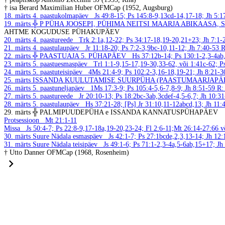
† isa Berard Maximilian Huber OFMCap (1952, Augsburg)
18. märts
4. paastukolmapäev
Js 49:8-15; Ps 145:8-9,13cd-14,17-18; Jh 5:
19. märts
╬ P PÜHA JOOSEPI, PÜHIMA NEITSI MAARJA ABIKAASA,
AHTME KOGUDUSE PÜHAKUPÄEV
20. märts
4. paastureede
Trk 2:1a,12-22; Ps 34:17-18,19-20,21+23; Jh 7:1
21. märts
4. paastulaupäev
Jr 11:18-20; Ps 7:2-3,9bc-10,11-12; Jh 7:40-53
R
22. märts
╬ PAASTUAJA 5. PÜHAPÄEV
Hs 37:12b-14; Ps 130:1-2,3-4ab
23. märts
5. paastuesmaspäev
Trl 1:1-9,15-17,19-30,33-62, või 1:41c-62; P
24. märts
5. paastuteisipäev
4Ms 21:4-9; Ps 102:2-3,16-18,19-21; Jh 8:21-
25. märts
ISSANDA KUULUTAMISE SUURPÜHA (PAASTUMAARJAPÄ
26. märts
5. paastuneljapäev
1Ms 17:3-9; Ps 105:4-5,6-7,8-9; Jh 8:51-59
R:
27. märts
5. paastureede
Jr 20:10-13; Ps 18:2bc-3ab,3cdef-4,5-6,7; Jh 10:3
28. märts
5. paastulaupäev
Hs 37:21-28; [Ps] Jr 31:10,11-12abcd,13; Jh 11
29. märts
╬ PALMIPUUDEPÜHA e ISSANDA KANNATUSPÜHAPÄEV
Protsessioon
Mt 21:1-11
Missa
Js 50:4-7; Ps 22:8-9,17-18a,19-20,23-24; Fl 2:6-11;Mt 26:14-27:66 
30. märts
Suure Nädala esmaspäev
Js 42:1-7; Ps 27:1bcde,2,3,13-14; Jh 12
31. märts
Suure Nädala teisipäev
Js 49:1-6; Ps 71:1-2,3-4a,5-6ab,15+17; J
† Utto Danner OFMCap (1968, Rosenheim)