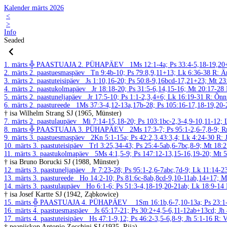
Kalender märts 2026
<
>
Info
Seaded
1. märts
╬ PAASTUAJA 2. PÜHAPÄEV
1Ms 12:1-4a; Ps 33:4-5,18-19,2
2. märts
2. paastuesmaspäev
Tn 9:4b-10; Ps 79:8,9,11+13; Lk 6:36-38
R: Är
3. märts
2. paastuteisipäev
Js 1:10,16-20; Ps 50:8-9,16bcd-17,21+23; Mt 2
4. märts
2. paastukolmapäev
Jr 18:18-20; Ps 31:5-6,14,15-16; Mt 20:17-28
5. märts
2. paastuneljapäev
Jr 17:5-10; Ps 1:1-2,3,4+6; Lk 16:19-31
R: Õnni
6. märts
2. paastureede
1Ms 37:3-4,12-13a,17b-28; Ps 105:16-17,18-19,20
† isa Wilhelm Strang SJ (1965, Münster)
7. märts
2. paastulaupäev
Mi 7:14-15,18-20; Ps 103:1bc-2,3-4,9-10,11-12;
8. märts
╬ PAASTUAJA 3. PÜHAPÄEV
2Ms 17:3-7; Ps 95:1-2,6-7,8-9; R
9. märts
3. paastuesmaspäev
2Kn 5:1-15a; Ps 42:2,3.43:3,4; Lk 4:24-30
R: 
10. märts
3. paastuteisipäev
Trl 3:25,34-43; Ps 25:4-5ab,6-7bc,8-9; Mt 18:
11. märts
3. paastukolmapäev
5Ms 4:1,5-9; Ps 147:12-13,15-16,19-20; Mt 
† isa Bruno Borucki SJ (1988, Münster)
12. märts
3. paastuneljapäev
Jr 7:23-28; Ps 95:1-2,6-7abc,7d-9; Lk 11:14-
13. märts
3. paastureede
Ho 14:2-10; Ps 81:6c-8ab,8cd-9,10-11ab,14+17; 
14. märts
3. paastulaupäev
Ho 6:1-6; Ps 51:3-4,18-19,20-21ab; Lk 18:9-14
† isa Josef Kartte SJ (1942, Ząbkowice)
15. märts
╬ PAASTUAJA 4. PÜHAPÄEV
1Sm 16:1b,6-7,10-13a; Ps 23:1-
16. märts
4. paastuesmaspäev
Js 65:17-21; Ps 30:2+4,5-6,11-12ab+13cd; Jh
17. märts
4. paastuteisipäev
Hs 47:1-9,12; Ps 46:2-3,5-6,8-9; Jh 5:1-16
R: V
† peapiiskop Antonio Zecchini SJ (1935, Riia)