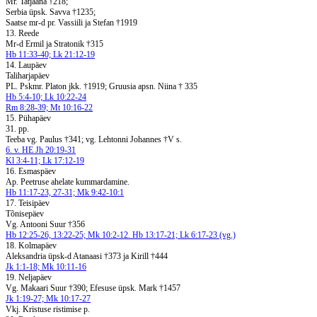
Mr. Tatjaana †218;
Serbia üpsk. Savva †1235;
Saatse mr-d pr. Vassiili ja Stefan †1919
13. Reede
Mr-d Ermil ja Stratonik †315
Hb 11:33-40; Lk 21:12-19
14. Laupäev
Taliharjapäev
PL. Pskmr. Platon jkk. †1919; Gruusia apsn. Niina † 335
Hb 5:4-10; Lk 10:22-24
Rm 8:28-39; Mt 10:16-22
15. Pühapäev
31. pp.
Teeba vg. Paulus †341; vg. Lehtonni Johannes †V s.
6. v. HE Jh 20:19-31
Kl 3:4-11; Lk 17:12-19
16. Esmaspäev
Ap. Peetruse ahelate kummardamine.
Hb 11:17-23, 27-31; Mk 9:42-10:1
17. Teisipäev
Tõnisepäev
Vg. Antooni Suur †356
Hb 12:25-26, 13:22-25; Mk 10:2-12. Hb 13:17-21; Lk 6:17-23 (vg.)
18. Kolmapäev
Aleksandria üpsk-d Atanaasi †373 ja Kirill †444
Jk 1:1-18; Mk 10:11-16
19. Neljapäev
Vg. Makaari Suur †390; Efesuse üpsk. Mark †1457
Jk 1:19-27; Mk 10:17-27
Vkj. Kristuse ristimise p.