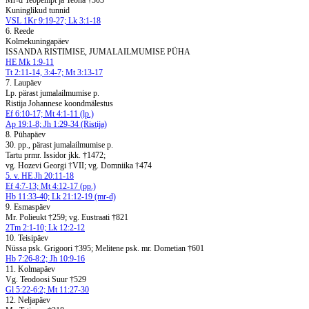
Mr-d Teopempt ja Teona †303
Kuninglikud tunnid
VSL 1Kr 9:19-27; Lk 3:1-18
6. Reede
Kolmekuningapäev
ISSANDA RISTIMISE, JUMALAILMUMISE PÜHA
HE Mk 1:9-11
Tt 2:11-14, 3:4-7; Mt 3:13-17
7. Laupäev
Lp. pärast jumalailmumise p.
Ristija Johannese koondmälestus
Ef 6:10-17; Mt 4:1-11 (lp.)
Ap 19:1-8; Jh 1:29-34 (Ristija)
8. Pühapäev
30. pp., pärast jumalailmumise p.
Tartu prmr. Issidor jkk. †1472;
vg. Hozevi Georgi †VII; vg. Domniika †474
5. v. HE Jh 20:11-18
Ef 4:7-13; Mt 4:12-17 (pp.)
Hb 11:33-40; Lk 21:12-19 (mr-d)
9. Esmaspäev
Mr. Polieukt †259; vg. Eustraati †821
2Tm 2:1-10; Lk 12:2-12
10. Teisipäev
Nüssa psk. Grigoori †395; Melitene psk. mr. Dometian †601
Hb 7:26-8:2; Jh 10:9-16
11. Kolmapäev
Vg. Teodoosi Suur †529
Gl 5:22-6:2; Mt 11:27-30
12. Neljapäev