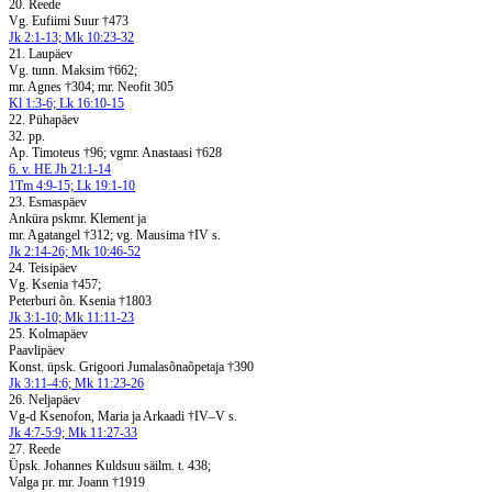
20. Reede
Vg. Eufiimi Suur †473
Jk 2:1-13; Mk 10:23-32
21. Laupäev
Vg. tunn. Maksim †662;
mr. Agnes †304; mr. Neofit 305
Kl 1:3-6; Lk 16:10-15
22. Pühapäev
32. pp.
Ap. Timoteus †96; vgmr. Anastaasi †628
6. v. HE Jh 21:1-14
1Tm 4:9-15; Lk 19:1-10
23. Esmaspäev
Anküra pskmr. Klement ja
mr. Agatangel †312; vg. Mausima †IV s.
Jk 2:14-26; Mk 10:46-52
24. Teisipäev
Vg. Ksenia †457;
Peterburi õn. Ksenia †1803
Jk 3:1-10; Mk 11:11-23
25. Kolmapäev
Paavlipäev
Konst. üpsk. Grigoori Jumalasõnaõpetaja †390
Jk 3:11-4:6; Mk 11:23-26
26. Neljapäev
Vg-d Ksenofon, Maria ja Arkaadi †IV–V s.
Jk 4:7-5:9; Mk 11:27-33
27. Reede
Üpsk. Johannes Kuldsuu säilm. t. 438;
Valga pr. mr. Joann †1919