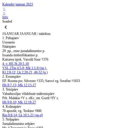
Kalender jaanuar 2023
<
>
Info
Seaded
JAANUAR
JAANUAR / näärikuu
1. Pühapäev
Uusaasta
Nääripäev
29. pp., enne jumalailmumise p.
Issanda ümberlõikamise p.
Kaisarea üpsk. Vassiili Suur †376
4. v. HE Jh 20:1-10
VSL 2Tm 4:5-8; Mk 1:1-8 (pp.).
Kl 2:8-12; Lk 2:20-21, 40-52 (p.)
2. Esmaspäev
EP. Rooma pst. Silvester †335; Sarovi vg. Serafim †1833
Hb 8:7-13; Mk 12:13-17
3. Teisipäev
Vabadussõjas võidelnute mälestuspäev
Prh. Malakia †V s. eKr.; mr. Gordi †IV s.
Hb 9:8-10; Mk 12:18-27
4. Kolmapäev
70 apostlit, vg. Teoktist †800
Rm 8:8-14; Lk 10:1-21 (ap-d)
5. Neljapäev
Jumalailmumise eelpäev