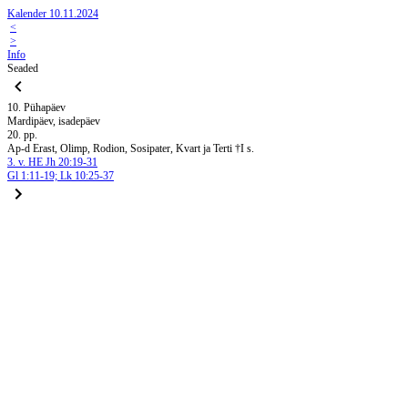
Kalender 10.11.2024
<
>
Info
Seaded
10. Pühapäev
Mardipäev, isadepäev
20. pp.
Ap-d Erast, Olimp, Rodion, Sosipater, Kvart ja Terti †I s.
3. v. HE Jh 20:19-31
Gl 1:11-19; Lk 10:25-37