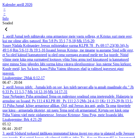
Kalender aprill 2026
<
>
Info
Seaded
1. aprill
Jumal teeb nähtavaks oma armastuse meie vastu sellega, et Kristus suri meie eest,
kui me olime alles patused. Rm 5:8
Ps 35:1,7,9-18;Mk 15:6-20;
Suure Nädala Kolmapäev
Jeesus mõistetakse surma
KLPR 78
Ps 69:17-23(30-34);Js
49:1-6;Rm 5:6-11;Jh 19:1-16
Issand Jeesus Kristus, me täname ja austame Sind selle eest,
et Sa oled käinud kannatusteed ja oled oma surmaga avanud meile tee Isa juurde. Nüüd
võime meie käia oma surmateed lootuses võita Sinu armu toel kiusatused ja kannatused
ning minna Sinu jälgedes läbi surma kitsa värava ülestõusmisse, kus näeme Sinu kirkust.
Kuule meid, kes Sa koos Isaga Püha Vaimu ühtsuses elad ja valitsed igavesest ajast
igavesti.
Lisalugemine: 2Mak 6:12-17
06.47
-
20.04
2. aprill
Jeesus ütleb: „Jumala leib on see, kes tuleb taevast alla ja annab maailmale elu.“ Jh
6:33
Ps 11:1-5,7;Mk 14:12-16;Mk 14:17-31
Suur Neljapäev
Püha armulaud
Tema on mälestuse seadnud oma imetegudele. Halastaja ja
armuline on Issand. Ps 111:4
KLPR 89
Ps 111:2-5;2Ms 24:4-11;1Kr 11:23-29;Jh 13:1-
15
Püha Jumal, kõige armastuse allikas. Ööl, mil Jeesus ära anti, andis Ta oma jüngritele
uue käsu - armastada üksteist, nii nagu Tema neid oli armastanud. Kirjuta see käsk oma
Püha Vaimu väel meie südametesse. Jeesuse Kristuse, Sinu Poja, meie Issanda läbi.
Lisalugemine: Brk 4:21-29
05.12
06.44
-
20.07
3. aprill
Sõdurid torkasid äädikaga immutatud käsna iisopi roo otsa ja ulatasid selle Jeesuse