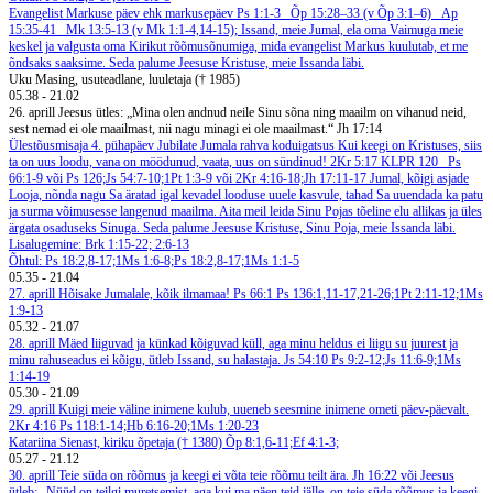
Evangelist Markuse päev ehk markusepäev
Ps 1:1-3 Õp 15:28–33 (v Õp 3:1–6) Ap
15:35-41 Mk 13:5-13 (v Mk 1:1-4,14-15);
Issand, meie Jumal, ela oma Vaimuga meie
keskel ja valgusta oma Kirikut rõõmusõnumiga, mida evangelist Markus kuulutab, et me
õndsaks saaksime. Seda palume Jeesuse Kristuse, meie Issanda läbi.
Uku Masing, usuteadlane, luuletaja († 1985)
05.38
-
21.02
26. aprill
Jeesus ütles: „Mina olen andnud neile Sinu sõna ning maailm on vihanud neid,
sest nemad ei ole maailmast, nii nagu minagi ei ole maailmast.“ Jh 17:14
Ülestõusmisaja 4. pühapäev Jubilate
Jumala rahva koduigatsus
Kui keegi on Kristuses, siis
ta on uus loodu, vana on möödunud, vaata, uus on sündinud! 2Kr 5:17
KLPR 120
Ps
66:1-9 või Ps 126;Js 54:7-10;1Pt 1:3-9 või 2Kr 4:16-18;Jh 17:11-17
Jumal, kõigi asjade
Looja, nõnda nagu Sa äratad igal kevadel looduse uuele kasvule, tahad Sa uuendada ka patu
ja surma võimusesse langenud maailma. Aita meil leida Sinu Pojas tõeline elu allikas ja üles
ärgata osaduseks Sinuga. Seda palume Jeesuse Kristuse, Sinu Poja, meie Issanda läbi.
Lisalugemine: Brk 1:15-22; 2:6-13
Õhtul: Ps 18:2,8-17;1Ms 1:6-8;Ps 18:2,8-17;1Ms 1:1-5
05.35
-
21.04
27. aprill
Hõisake Jumalale, kõik ilmamaa! Ps 66:1
Ps 136:1,11-17,21-26;1Pt 2:11-12;1Ms
1:9-13
05.32
-
21.07
28. aprill
Mäed liiguvad ja künkad kõiguvad küll, aga minu heldus ei liigu su juurest ja
minu rahuseadus ei kõigu, ütleb Issand, su halastaja. Js 54:10
Ps 9:2-12;Js 11:6-9;1Ms
1:14-19
05.30
-
21.09
29. aprill
Kuigi meie väline inimene kulub, uueneb seesmine inimene ometi päev-päevalt.
2Kr 4:16
Ps 118:1-14;Hb 6:16-20;1Ms 1:20-23
Katariina Sienast, kiriku õpetaja († 1380)
Õp 8:1,6-11;Ef 4:1-3;
05.27
-
21.12
30. aprill
Teie süda on rõõmus ja keegi ei võta teie rõõmu teilt ära. Jh 16:22 või Jeesus
ütleb: „Nüüd on teilgi muretsemist, aga kui ma näen teid jälle, on teie süda rõõmus ja keegi