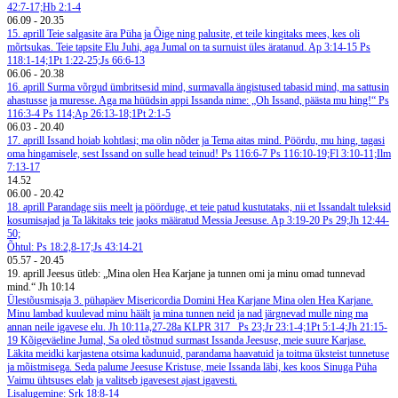
42:7-17;Hb 2:1-4
06.09
-
20.35
15. aprill
Teie salgasite ära Püha ja Õige ning palusite, et teile kingitaks mees, kes oli
mõrtsukas. Teie tapsite Elu Juhi, aga Jumal on ta surnuist üles äratanud. Ap 3:14-15
Ps
118:1-14;1Pt 1:22-25;Js 66:6-13
06.06
-
20.38
16. aprill
Surma võrgud ümbritsesid mind, surmavalla ängistused tabasid mind, ma sattusin
ahastusse ja muresse. Aga ma hüüdsin appi Issanda nime: „Oh Issand, päästa mu hing!“ Ps
116:3-4
Ps 114;Ap 26:13-18;1Pt 2:1-5
06.03
-
20.40
17. aprill
Issand hoiab kohtlasi; ma olin nõder ja Tema aitas mind. Pöördu, mu hing, tagasi
oma hingamisele, sest Issand on sulle head teinud! Ps 116:6-7
Ps 116:10-19;Fl 3:10-11;Ilm
7:13-17
14.52
06.00
-
20.42
18. aprill
Parandage siis meelt ja pöörduge, et teie patud kustutataks, nii et Issandalt tuleksid
kosumisajad ja Ta läkitaks teie jaoks määratud Messia Jeesuse. Ap 3:19-20
Ps 29;Jh 12:44-
50;
Õhtul: Ps 18:2,8-17;Js 43:14-21
05.57
-
20.45
19. aprill
Jeesus ütleb: „Mina olen Hea Karjane ja tunnen omi ja minu omad tunnevad
mind.“ Jh 10:14
Ülestõusmisaja 3. pühapäev Misericordia Domini
Hea Karjane
Mina olen Hea Karjane.
Minu lambad kuulevad minu häält ja mina tunnen neid ja nad järgnevad mulle ning ma
annan neile igavese elu. Jh 10:11a,27-28a
KLPR 317
Ps 23;Jr 23:1-4;1Pt 5:1-4;Jh 21:15-
19
Kõigeväeline Jumal, Sa oled tõstnud surmast Issanda Jeesuse, meie suure Karjase.
Läkita meidki karjastena otsima kadunuid, parandama haavatuid ja toitma üksteist tunnetuse
ja mõistmisega. Seda palume Jeesuse Kristuse, meie Issanda läbi, kes koos Sinuga Püha
Vaimu ühtsuses elab ja valitseb igavesest ajast igavesti.
Lisalugemine: Srk 18:8-14