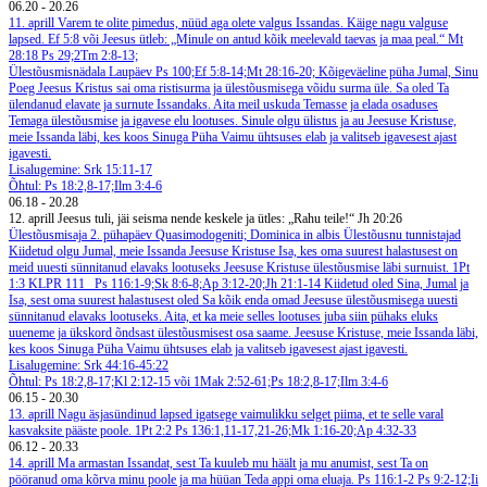
06.20
-
20.26
11. aprill
Varem te olite pimedus, nüüd aga olete valgus Issandas. Käige nagu valguse
lapsed. Ef 5:8 või Jeesus ütleb: „Minule on antud kõik meelevald taevas ja maa peal.“ Mt
28:18
Ps 29;2Tm 2:8-13;
Ülestõusmisnädala Laupäev
Ps 100;Ef 5:8-14;Mt 28:16-20;
Kõigeväeline püha Jumal, Sinu
Poeg Jeesus Kristus sai oma ristisurma ja ülestõusmisega võidu surma üle. Sa oled Ta
ülendanud elavate ja surnute Issandaks. Aita meil uskuda Temasse ja elada osaduses
Temaga ülestõusmise ja igavese elu lootuses. Sinule olgu ülistus ja au Jeesuse Kristuse,
meie Issanda läbi, kes koos Sinuga Püha Vaimu ühtsuses elab ja valitseb igavesest ajast
igavesti.
Lisalugemine: Srk 15:11-17
Õhtul: Ps 18:2,8-17;Ilm 3:4-6
06.18
-
20.28
12. aprill
Jeesus tuli, jäi seisma nende keskele ja ütles: „Rahu teile!“ Jh 20:26
Ülestõusmisaja 2. pühapäev Quasimodogeniti; Dominica in albis
Ülestõusnu tunnistajad
Kiidetud olgu Jumal, meie Issanda Jeesuse Kristuse Isa, kes oma suurest halastusest on
meid uuesti sünnitanud elavaks lootuseks Jeesuse Kristuse ülestõusmise läbi surnuist. 1Pt
1:3
KLPR 111
Ps 116:1-9;Sk 8:6-8;Ap 3:12-20;Jh 21:1-14
Kiidetud oled Sina, Jumal ja
Isa, sest oma suurest halastusest oled Sa kõik enda omad Jeesuse ülestõusmisega uuesti
sünnitanud elavaks lootuseks. Aita, et ka meie selles lootuses juba siin pühaks eluks
uueneme ja ükskord õndsast ülestõusmisest osa saame. Jeesuse Kristuse, meie Issanda läbi,
kes koos Sinuga Püha Vaimu ühtsuses elab ja valitseb igavesest ajast igavesti.
Lisalugemine: Srk 44:16-45:22
Õhtul: Ps 18:2,8-17;Kl 2:12-15 või 1Mak 2:52-61;Ps 18:2,8-17;Ilm 3:4-6
06.15
-
20.30
13. aprill
Nagu äsjasündinud lapsed igatsege vaimulikku selget piima, et te selle varal
kasvaksite pääste poole. 1Pt 2:2
Ps 136:1,11-17,21-26;Mk 1:16-20;Ap 4:32-33
06.12
-
20.33
14. aprill
Ma armastan Issandat, sest Ta kuuleb mu häält ja mu anumist, sest Ta on
pööranud oma kõrva minu poole ja ma hüüan Teda appi oma eluaja. Ps 116:1-2
Ps 9:2-12;Ii