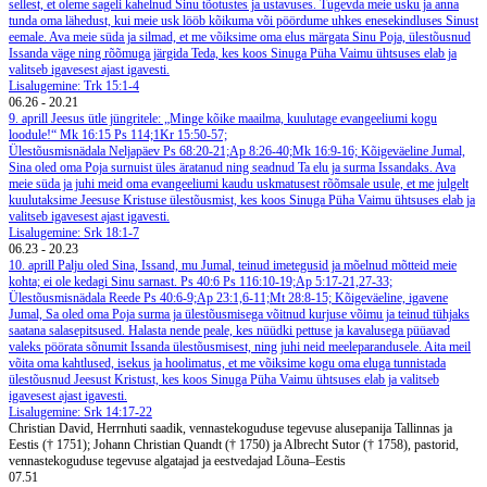
sellest, et oleme sageli kahelnud Sinu tõotustes ja ustavuses. Tugevda meie usku ja anna
tunda oma lähedust, kui meie usk lööb kõikuma või pöördume uhkes enesekindluses Sinust
eemale. Ava meie süda ja silmad, et me võiksime oma elus märgata Sinu Poja, ülestõusnud
Issanda väge ning rõõmuga järgida Teda, kes koos Sinuga Püha Vaimu ühtsuses elab ja
valitseb igavesest ajast igavesti.
Lisalugemine: Trk 15:1-4
06.26
-
20.21
9. aprill
Jeesus ütle jüngritele: „Minge kõike maailma, kuulutage evangeeliumi kogu
loodule!“ Mk 16:15
Ps 114;1Kr 15:50-57;
Ülestõusmisnädala Neljapäev
Ps 68:20-21;Ap 8:26-40;Mk 16:9-16;
Kõigeväeline Jumal,
Sina oled oma Poja surnuist üles äratanud ning seadnud Ta elu ja surma Issandaks. Ava
meie süda ja juhi meid oma evangeeliumi kaudu uskmatusest rõõmsale usule, et me julgelt
kuulutaksime Jeesuse Kristuse ülestõusmist, kes koos Sinuga Püha Vaimu ühtsuses elab ja
valitseb igavesest ajast igavesti.
Lisalugemine: Srk 18:1-7
06.23
-
20.23
10. aprill
Palju oled Sina, Issand, mu Jumal, teinud imetegusid ja mõelnud mõtteid meie
kohta; ei ole kedagi Sinu sarnast. Ps 40:6
Ps 116:10-19;Ap 5:17-21,27-33;
Ülestõusmisnädala Reede
Ps 40:6-9;Ap 23:1,6-11;Mt 28:8-15;
Kõigeväeline, igavene
Jumal, Sa oled oma Poja surma ja ülestõusmisega võitnud kurjuse võimu ja teinud tühjaks
saatana salasepitsused. Halasta nende peale, kes nüüdki pettuse ja kavalusega püüavad
valeks pöörata sõnumit Issanda ülestõusmisest, ning juhi neid meeleparandusele. Aita meil
võita oma kahtlused, isekus ja hoolimatus, et me võiksime kogu oma eluga tunnistada
ülestõusnud Jeesust Kristust, kes koos Sinuga Püha Vaimu ühtsuses elab ja valitseb
igavesest ajast igavesti.
Lisalugemine: Srk 14:17-22
Christian David, Herrnhuti saadik, vennastekoguduse tegevuse alusepanija Tallinnas ja
Eestis († 1751); Johann Christian Quandt († 1750) ja Albrecht Sutor († 1758), pastorid,
vennastekoguduse tegevuse algatajad ja eestvedajad Lõuna–Eestis
07.51