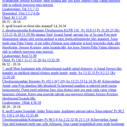
ja tänaksime Jeesuse Kristuse, meie Issanda läbi, kes koos Sinuga Püha Vaimu ühtsuses
elab ja valitseb igavesest ajast igavesti.
Lisalugemine: Trk 5:1-7,15
Hommikul: 1Sm 2:1-2,6-8a
Õhtul: Kl 1:12-20;
06.35
-
20.14
6. aprill
Issand on tõesti üles äratatud! Lk 24:34
2. ülestõusmispüha
Kohtumine Ülestõusnuga
KLPR 110
Ps 16:8-11;Ps 31:20-23;2Kr
5:15-21;Jh 20:11-18
Me täname Sind, Issand Jumal, taevane Isa, et Sa oma Poja meie
üleastumiste pärast oled surma andnud ja meie õigeksmõistmiseks üles äratanud. Anna
meile oma Püha Vaimu, et me selles rõõmsas usus elaksime ja kord igaveseks eluks üles
tõuseksime. Jeesuse Kristuse, meie Issanda läbi, kes koos Sinuga Püha Vaimu ühtsuses
elab ja valitseb igavesest ajast igavesti.
Lisalugemine: Kml 51-90
Õhtul: Ps 136:1,11-17,21-26;Ap 13:32-39;
06.32
-
20.16
7. aprill
Meie kuulutame teile rõõmusõnumit isadele antud tõotusest, et Jumal Jeesust üles
äratades on täielikult täitnud tõotuse nende lastele, meile. Ap 13:32-33
Ps 9:2-12;1Kr
15:20-28;
Ülestõusmisnädala Teisipäev
Ps 105:1-6(7-10);Ap 13:23-33;Lk 24:36-49;
Kõigeväeline
Jumal, oma Poja alanduse läbi ülendasid Sa langenud maailma ja päästsid meid surma
lootusetusest. Õpeta meid mõistma Sinu sõna tõotusi ning ava meie süda vastu võtma
lunastuse sõnumit. Kingi oma ustavale rahvale osa igavesest rõõmust Jeesuse Kristuse,
ülestõusnud Issanda läbi.
Lisalugemine: 1Mak 4:36-59
06.29
-
20.18
8. aprill
Laulge Issandale, kiitke Tema nime, kuulutage päevast päeva Tema päästet! Ps 96:2
Ps 118:1-14;1Kr 15:35-49;
Ülestõusmisnädala Kolmapäev
Ps 96:1-6;Ap 2:22-32;Jh 21:1-14;
Kõigeväeline Jumal,
Sina oled kinkinud meile taas selle rõõmuaja. Sina vaatad heatahtlikult meie peale hoolimata