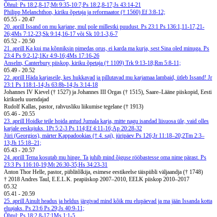
Õhtul: Ps 18:2,8-17;Mt 9:35-10:7;Ps 18:2,8-17;Js 43:14-21
Philipp Melanchthon, kiriku õpetaja ja reformaator († 1560)
Ef 3:8-12;
05.55
-
20.47
20. aprill
Issand on mu karjane, mul pole millestki puudust. Ps 23:1
Ps 136:1,11-17,21-
26;4Ms 7:12-23;Sk 9:14,16-17 või Sk 10:1-3,6-7
05.52
-
20.50
21. aprill
Ka kui ma kõnniksin pimedas orus, ei karda ma kurja, sest Sina oled minuga. Ps
23:4
Ps 9:2-12;1Kr 4:9-16;4Ms 17:16-26
Anselm, Canterbury piiskop, kiriku õpetaja († 1109)
Trk 9:13-18;Rm 5:8-11;
05.49
-
20.52
22. aprill
Häda karjaseile, kes hukkavad ja pillutavad mu karjamaa lambaid, ütleb Issand! Jr
23:1
Ps 118:1-14;Js 63:8b-14;Js 3:14-18
Johannes IV Kievel († 1527) ja Johannes III Orgas († 1515), Saare–Lääne piiskopid, Eesti
kirikuelu uuendajad
Rudolf Kallas, pastor, rahvusliku liikumise tegelane († 1913)
05.46
-
20.55
23. aprill
Hoidke teile hoida antud Jumala karja, mitte nagu isandad liisuosa üle, vaid olles
karjale eeskujuks. 1Pt 5:2-3
Ps 114;Ef 4:11-16;Ap 20:28-32
Jüri (Georgios), märter Kappadookias († 4. saj), jüripäev
Ps 126;Jr 11:18–20;2Tm 2:3–
13;Jh 15:18–21;
05.43
-
20.57
24. aprill
Tema kosutab mu hinge. Ta juhib mind õiguse rööbastesse oma nime pärast. Ps
23:3
Ps 116:10-19;Mt 26:30-35;Hs 34:23-31
Anton Thor Helle, pastor, piiblitõlkija, esimese eestikeelse täispiibli väljaandja († 1748)
† 2018 Andres Taul, E.E.L.K. peapiiskop 2007–2010, EELK piiskop 2010–2017
05.32
05.41
-
20.59
25. aprill
Ainult headus ja heldus järgivad mind kõik mu elupäevad ja ma jään Issanda kotta
eluajaks. Ps 23:6
Ps 29;Js 40:9-11;
Õhtul: Ps 18:2,8-17;1Ms 1:1-5