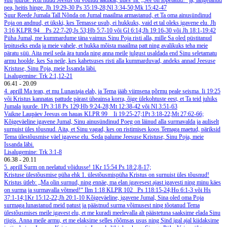
suu juurde. Kui nüüd Jeesus oli võtnud äädikat, ütles Ta: „See on lõpetatud!“ ja, langetanud
pea, heitis hinge. Jh 19:29-30
Ps 35:19-28;Nl 3:34-50;Mk 15:42-47
Suur Reede
Jumala Tall
Nõnda on Jumal maailma armastanud, et Ta oma ainusündinud
Poja on andnud, et ükski, kes Temasse usub, ei hukkuks, vaid et tal oleks igavene elu. Jh
3:16
KLPR 94
Ps 22:7-20;Js 53;Hb 5:7-10 või Gl 6:14;Jh 19:16-30 või Jh 18:1-19:42
Püha Jumal, me kummardume täna vaimus Sinu Poja risti alla, mille Sa oled püstitanud
lepituseks enda ja meie vahele, et hukka mõista maailma patt ning avalikuks teha meie
päratu süü. Aita meil seda ära tunda ning anna meile julgust usaldada end Sinu seletamatu
armu hoolde, kes Sa neile, kes kahetsuses risti alla kummarduvad, andeks annad Jeesuse
Kristuse, Sinu Poja, meie Issanda läbi.
Lisalugemine: Trk 2:1,12-21
06.41
-
20.09
4. aprill
Ma tean, et mu Lunastaja elab, ja Tema jääb viimsena põrmu peale seisma. Ii 19:25
või Kristus kannatas pattude pärast üheainsa korra, õige ülekohtuste eest, et Ta teid juhiks
Jumala juurde. 1Pt 3:18
Ps 129;Hb 9:24-28;Mt 12:38-42 või Nl 3:51-63
Vaikne Laupäev
Jeesus on hauas
KLPR 99
Ii 19:25-27;1Pt 3:18-22;Mt 27:62-66;
Kõigeväeline igavene Jumal, Sinu ainusündinud Poeg on läinud alla surmavalda ja auliselt
surnuist üles tõusnud. Aita, et Sinu vagad, kes on ristimises koos Temaga maetud, päriksid
Tema ülestõusmise väel igavese elu. Seda palume Jeesuse Kristuse, Sinu Poja, meie
Issanda läbi.
Lisalugemine: Trk 3:1-8
06.38
-
20.11
5. aprill
Surm on neelatud võidusse! 1Kr 15:54
Ps 18:2,8-17;
Kristuse ülestõusmise püha ehk 1. ülestõusmispüha
Kristus on surnuist üles tõusnud!
Kristus ütleb: „Ma olin surnud, ning ennäe, ma elan igavesest ajast igavesti ning minu käes
on surma ja surmavalla võtmed!“ Ilm 1:18
KLPR 102
Ps 118:15-24;Ho 6:1-3 või Hs
37:1-14;1Kr 15:12-22;Jh 20:1-10
Kõigeväeline, igavene Jumal, Sina oled oma Poja
surmaga lunastanud meid patust ja päästnud surma võimusest ning tõotanud Tema
ülestõusmises meile igavest elu, et me kuradi meelevalla alt päästetuna saaksime elada Sinu
riigis. Anna meile armu, et me elaksime selles rõõmsas usus ning Sind igal ajal kiidaksime