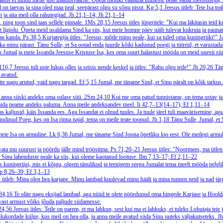
aatus ei tundu meile just ihaldusväärne. Õpeta meidki vaatama inimeste peale sama meelsusega, 
on taevas ja sina oled maa peal, seepärast olgu su sõnu pisut.
Kg 5,1
Jeesus ütleb: Teie Isa tea
ja aita meil olla rahutegijad.
Jh 21,1–14; Jh 21,1–14
, ning toon sind taas sellele pinnale.
1Ms 28,15
Jeesus ütles jüngritele: "Kui ma läkitasin teid k
igiolu. Õpeta meid usaldama Sind ka siis, kui meie homne päev näib tulevat kukruta ja paunata 
dan kanda.
Ps 38,5
Kurjategija ütles: "Jeesus, mõtle minu peale, kui sa tuled oma kuningriiki!" Ja
 ka minu pärast. Tänu Sulle, et Sa ootad enda juurde kõiki kadunud poegi ja tütreid, et varusta
u Jumal ja meie Issanda Jeesuse Kristuse Isa, kes oma suurt halastust mööda on meid uuesti sü
116,7
Jeesus tuli uste lukus olles ja seisis nende keskel ja ütles: "Rahu olgu teile!"
Jh 20,26
Tän
 avatud.
itte nagu arutud, vaid nagu targad.
Ef 5,15
Jumal, me täname Sind, et Sinu päralt on kõik tarku
, anna siiski andeks oma sulase süü.
2Sm 24,10
Kui me oma patud tunnistame, on tema ustav ja
, mida peame andeks paluma. Anna meile andeksandev meel.
Ii 42,7–13(14–17); Ef 1,11–14
kaljusid, käis Issanda ees. Aga Issandat ei olnud tuules. Ja tuule järel tuli maavärisemine, aga 
ündinud Poeg, kes on Isa rinna najal, tema on meile teate toonud.
Jh 1,18
Tänu Sulle, Jumal, et 
teie Isa on armuline.
Lk 6,36
Jumal, me täname Sind Joona õpetliku loo eest. Ole meilegi armul
vata mu suurust ja pöördu jälle mind trööstima.
Ps 71,20–21
Jeesus ütles: "Noormees, ma ütlen s
 Sinu lahenduste peale ka siis, kui oleme kaotanud lootuse.
Ilm 7,13–17; Ef 2,11–22
s kuningriigi, mis ei kõigu, olgem tänulikud ja teenigem seega Jumalat tema meelt mööda pelgl
p 8,26–39; Ef 3,1–13
 ütleb: Mina olen hea karjane. Minu lambad kuulevad minu häält ja mina tunnen neid ja nad jä
34,16
Te olite nagu eksijad lambad, aga nüüd te olete pöördunud oma hingede Karjase ja Hoold
vast armust võiks jõuda paljude südamesse.
24,56
Jeesus ütles: Teile on parem, et ma lahkun, sest kui ma ei lahkuks, ei tuleks Lohutaja teie
lukordade külge, kus meil on hea olla, ja anna meile avatud süda Sinu uuteks väljakutseteks.
Jh