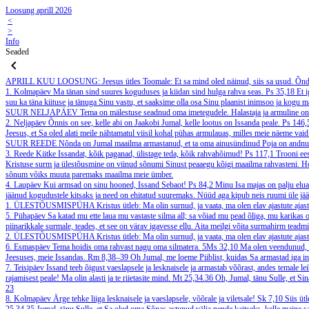
Loosung aprill 2026
<
>
Info
Seaded
APRILL
KUU LOOSUNG: Jeesus ütles Toomale: Et sa mind oled näinud, siis sa usud. Õndsa
1. Kolmapäev
Ma tänan sind suures koguduses ja kiidan sind hulga rahva seas.
Ps 35,18
Et 
suu ka täna kiituse ja tänuga Sinu vastu, et saaksime olla osa Sinu plaanist inimsoo ja kogu 
SUUR NELJAPÄEV
Tema on mälestuse seadnud oma imetegudele. Halastaja ja armuline o
2. Neljapäev
Õnnis on see, kelle abi on Jaakobi Jumal, kelle lootus on Issanda peale.
Ps 146
Jeesus, et Sa oled alati meile nähtamatul viisil kohal pühas armulauas, milles meie näeme vaid 
SUUR REEDE
Nõnda on Jumal maailma armastanud, et ta oma ainusündinud Poja on andnud, 
3. Reede
Kiitke Issandat, kõik paganad, ülistage teda, kõik rahvahõimud!
Ps 117,1
Trooni ees
Kristuse surm ja ülestõusmine on viinud sõnumi Sinust peaaegu kõigi maailma rahvasteni. Hoia
sõnum võiks muuta paremaks maailma meie ümber.
4. Laupäev
Kui armsad on sinu hooned, Issand Sebaot!
Ps 84,2
Minu Isa majas on palju eluas
jäänud kogudustele kitsaks ja need on ehitatud suuremaks. Nüüd aga kipub neis ruumi üle jää
1. ÜLESTÕUSMISPÜHA
Kristus ütleb: Ma olin surnud, ja vaata, ma olen elav ajastute aj
5. Pühapäev
Sa katad mu ette laua mu vastaste silma all; sa võiad mu pead õliga, mu karikas o
piinarikkale surmale, teades, et see on värav igavesse ellu. Aita meilgi võita surmahirm tea
2. ÜLESTÕUSMISPÜHA
Kristus ütleb: Ma olin surnud, ja vaata, ma olen elav ajastute aj
6. Esmaspäev
Tema hoidis oma rahvast nagu oma silmatera.
5Ms 32,10
Ma olen veendunud, et
Jeesuses, meie Issandas.
Rm 8,38–39
Oh Jumal, me loeme Piiblist, kuidas Sa armastad iga in
7. Teisipäev
Issand teeb õigust vaeslapsele ja lesknaisele ja armastab võõrast, andes temale lei
rajamisest peale! Ma olin alasti ja te riietasite mind.
Mt 25,34.36
Oh, Jumal, tänu Sulle, et Si
23
8. Kolmapäev
Ärge tehke liiga lesknaisele ja vaeslapsele, võõrale ja viletsale!
Sk 7,10
Siis üt