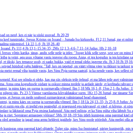
d on need, kes ei näe ja siiski usuvad.
Jh 20,29
iga keel tunnistaks: Jeesus Kristus on Issand – Jumala Isa kirkuseks.
Fl 2,11
Jumal, me ei mõista
maailma päästmisel.
Lk 22,1–6; Jh 18,28–40
n Issand.
Ps 111,4
Jh 13,1–15.34–35; 2Ms 12,1.3–4.6–7.11–14
Jutlus: Hb 2,10–18
,5
Jeesus võttis karika, tänas, andis selle neile ja ütles: "Jooge kõik selle seest, sest see on mi
leiba ja veini, aga usus võtame vastu igavese elu rooga. Anna, et iga kogudus ja iga kristlane sa
et ükski, kes temasse usub, ei saaks hukka, vaid et temal oleks igavene elu.
Jh 3,16
Jh 19,1
 seisjad hüüdsid valju häälega: "Tall, kes on tapetud, on väärt võtma väge ja rikkust ja tarkust j
 meist eemal viha juutide vastu, kes Sinu Poja surma saatsid, ja ka nende vastu, kes sellest 
emeid. Kui see nõnda ei oleks, kas ma siis oleksin teile öelnud, et ma lähen teile aset valmist
ma. Anna oma kogudusele südant ja oskust minna teedele ja aedade äärde, et keelitada rahvast s
astuteni, ja minu käes on surma ja surmavalla võtmed.
Ilm 1,18
Mk 16,1–8; 1Sm 2,1–8a
Jutlus: 
n pilgeni täis.
Ps 23,5
Viimse vaenlasena kõrvaldatakse surm.
1Kr 15,26
Jumal, me täname Sin
dmisega, et Jeesus on meile sealpool surmaväravat valmistanud head eluasemed.
astuteni, ja minu käes on surma ja surmavalla võtmed.
Ilm 1,18
Lk 24,13–35; Js 25,8–9
Jutlus: 
 ei surm ega elu, ei inglid ega peainglid, ei praegused ega tulevased, ei väed, ei kõrgus, ei 
imlast ja läkitasid oma Poja otsima kadunuid. Aita meil mõista, et ka Sinu püha viha lähtub Su a
ba ja riiet. Seepärast armastage võõrast!
5Ms 10,18–19
Siis ütleb kuningas oma paremal käel oli
na oled armuline ja jagad oma armu heldesti igaühele, kes Sinu poole pöördub. Aita meilgi olla 
leb kuningas oma paremal käel olijatele: Tulge siia, minu Isa õnnistatud, pärige kuningriik, mis 