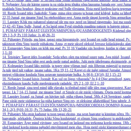
25,34.35
Jumal, tänu Sulle, et Sa oled oma Sõnas astunud välja nende kaitseks, kelle maine s
9. Neljapäev
Ära ole kärme suuga ja su süda ärgu tõtaku sõna lausuma Jumala ees; sest Jumal 
usaldada Sinu headust, ilma et peaksime end Sulle tõestama. Hoia meid keelega kurja tegemast 
10. Reede
Issand ütles Jaakobile: Vaata, mina olen sinuga ja hoian sind kõikjal, kuhu sa lähed
22,35
Jumal, me täname Sind Su ettehoolduse eest. Anna meile tänagi kogeda Sinu armurikast l
11. Laupäev
Kõik mu pahateod ulatuvad üle mu pea; need on läinud rängemaks, kui ma suu
23,42–43
Tänu Sulle, Jumal, et Sa lasid oma Pojal sündida maailma patuste ja haigete pärast,
1. PÜHAPÄEV PÄRAST ÜLESTÕUSMISPÜHA (QUASIMODOGENITI)
Kiidetud olg
1Pt 1,3–9; Ps 110
Jutlus: Js 40,26–31
12. Pühapäev
Pöördu, mu hing, tagasi oma hingamisele, sest Issand on sulle head teinud.
Ps 
takistuste tõttu Sinu juurde pühakotta. Anna, et meie uksed oleksid Jeesuse külaskäiguks alati
13. Esmaspäev
Sinu käes on kõik mu ajad.
Ps 31,16
Vaadake siis hoolega, kuidas te elate: m
1,1–10
14. Teisipäev
Taavet ütles Issandale: Seda tehes olen ma teinud suure patu. Aga nüüd, Issand
me täname Sind Sinu tahte eest anda meile patud andeks. Juhi meie tähelepanu eksimustele
15. Kolmapäev
Issand läks mööda, ja tugev ning võimas tuul, mis lõhestas mägesid ja purustas 
Ja tule järel tuli vaikne, tasane sahin.
1Kn 19,11–12
Keegi ei ole iialgi näinud Jumalat. Ainus
meiegi võiksime kuuluda Sinu ustavate tunnistajate hulka.
Js 66,6–13(14); Ef 1,15–23
16. Neljapäev
Issand küsis Joonalt: Kas sul on õigus vihastada?
Jn 4,4
Olge armulised, nagu 
elusündmuste kaudu Sulle meelepärastele radadele.
1Pt 2,1–10; Ef 2,1–10
17. Reede
Jumal, sina teed mind jälle elavaks ja tõmbad mind jälle üles maa sügavustest. Kas
tagasi.
Lk 7,14–15
Jumal, me täname Sind, et Sinule ei ole miski võimatu. Õpeta meid lootma
18. Laupäev
Issand, su Jumal, on hävitav tuli, püha vihaga Jumal.
5Ms 4,24
Seepärast, saade
Pane siiski meie südamesse ka püha kartust Sinu ees, et oleksime allaheitlikud Sinu tahtele.
A
2. PÜHAPÄEV PÄRAST ÜLESTÕUSMISPÜHA (MISERICORDIAS DOMINI)
Kristus
34,1–2(3–9)10–16.31; Ps 75
Jutlus: Hb 13,20–21
19. Pühapäev
Ma otsin kadunut ja toon tagasi eksinu, ma seon haavatut ja kinnitan nõtra.
Hs 
haavatuile, nõrkadele. Õnnista kõiki Sõna kuulutajaid, et sõnum Sinu seadusest ja andeksand
20. Esmaspäev
Ärge mind viivitage, sest Issand on lasknud mu teekonna korda minna.
1Ms 
oled lasknud korda minna paljudel ettevõtmistel meie elus. Hoia meid siiski klammerdumast o