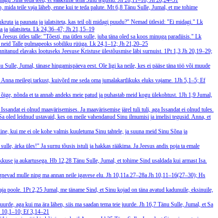
nagu Sina seda teed, et saaksime teha Sinu tegusid.
Jh 20,11–18; Jh 20,24–31
b, mida teile vaja läheb, enne kui te teda palute.
Mt 6,8
Tänu Sulle, Jumal, et me tohime
ukruta ja paunata ja jalatsiteta, kas teil oli midagi puudu?" Nemad ütlesid: "Ei midagi."
Lk
ja jalatsiteta.
Lk 24,36–47; Jh 21,15–19
 Jeesus ütles talle: "Tõesti, ma ütlen sulle, juba täna oled sa koos minuga paradiisis."
Lk
da neid Talle pulmapeoks sobiliku rüüga.
Lk 24,1–12; Jh 21,20–25
nnitanud elavaks lootuseks Jeesuse Kristuse ülestõusmise läbi surnuist.
1Pt 1,3
Jh 20,19–29;
u Sulle, Jumal, tänase hingamispäeva eest. Ole ligi ka neile, kes ei pääse täna töö või muude
s. Anna meilegi tarkust, kuivõrd me seda oma jumalakartlikuks eluks vajame.
1Jh 5,1–5; Ef
 õige, nõnda et ta annab andeks meie patud ja puhastab meid kogu ülekohtust.
1Jh 1,9
Jumal,
Issandat ei olnud maavärisemises. Ja maavärisemise järel tuli tuli, aga Issandat ei olnud tules.
Sa oled leidnud ustavaid, kes on meile vahendanud Sinu ilmumisi ja imelisi tegusid. Anna, et
ine, kui me ei ole kohe valmis kuuletuma Sinu tahtele, ja suuna meid Sinu Sõna ja
ulle, ärka üles!" Ja surnu tõusis istuli ja hakkas rääkima. Ja Jeesus andis poja ta emale
ikkuse ja aukartusega.
Hb 12,28
Tänu Sulle, Jumal, et tohime Sind usaldada kui armast Isa.
rgnevad mulle ning ma annan neile igavese elu.
Jh 10,11a.27–28a
Jh 10,11–16(27–30); Hs
aja poole.
1Pt 2,25
Jumal, me täname Sind, et Sinu kojad on täna avatud kadunuile, eksinuile,
 juurde, aga kui ma ära lähen, siis ma saadan tema teie juurde.
Jh 16,7
Tänu Sulle, Jumal, et Sa
 10,1–10; Ef 3,14–21