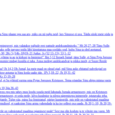
 Sinu plaane ega saa aru, miks on nii palju neid, kes Sinusse ei usu. Täida siiski meie süda ja
nu lepinguveri, mis valatakse paljude eest pattude andeksandmiseks."
Mt 26,27–28
Tänu Sulle,
aks selle taevase toidu läbi kinnitatuna maa soolaks seal, kuhu Sina ta oled asetanud.
6–30; 2Kr 5,(14b–18)19–21
Jutlus: Js (52,13–15); 53,1–12
a võimu ja au ja kirkust ja õnnistust!"
Ilm 5,12
Iisraeli Jumal, tänu Sulle, et Sinu Poja Jeesuse
sõnumist midagi kuulda ei taha. Anna meilegi andeksandvat ja pikka meelt, et Suure Reede
ama?
Jh 14,2
Oh Jumal, ka meie maal on olnud ajad, mil Sinu auks ehitatud palvekojad on
isse astuma ja Sinu koda saaks täis.
1Pt 3,18–22; Jh 19,31–42
1Kr 15,19–28
d, et Sa võitsid surma oma Pojas Jeesuses Kristuses. Tema söandas Sinu abiga minna vastu
Ap 10,34a.36–43
sügavus ega mis tahes muu loodu suuda meid lahutada Jumala armastusest, mis on Kristuses
rmastusest, et seda meile, kõva kuulmise ja nõrga nägemisega inimestele, tajutavaks teha.
jatele: Tulge siia, minu Isa õnnistatud, pärige kuningriik, mis teile on valmistatud maailma
armulised, et saaksime Sinu armu vahendada ja ka ise sellest osa saada.
Jh 20,1–10; Jh 20,19–
teile on valmistatud maailma rajamisest peale! Sest ma olin kodutu ja te võtsite mu vastu.
Mt