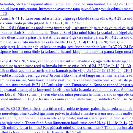
a täidab, oled sina rajanud aluse. Põhja ja lõuna oled sina loonud.
Ps 89,12–13
Ju
oonud kogu universumi. Inimestena avastame täna ja veel kauges tulevikuski maail
0–26
u Jumal.
Js 41,10
Lase oma sulastel täie julgusega kõnelda sinu sõna.
Ap 4,29
Issand
e võime loota ja olla julged.
Ii 7,11–21; Jh 12,27–36
.
Ps 119,81
Õhtu tulles toodi tema juurde palju seestunuid; ja ta ajas vaimud välja 
kannatlikult Sinu abi ootama. Tean, et Sa ei jäta mind hätta ja saadad abi õigel aj
meie üleastumiste pärast ja äratati üles meie õigekssaamise pärast.
Rm 4,25
Issand o
 mida sa ise ei tohi madalamaks kaubelda.
1Ts 2,13.14(15.16)17–20; Jh 13,1–11
le järgi. Kui ta langeb, ei kuku ta maha, sest Issand toetab ta kätt.
Ps 37,23–24
Pe
kipume lootma oma jõule ja tarkusele. Issand, kingi meile tarkust panna kogu oma 
sekojast.
2Ms 20,2
Teie, vennad, olete kutsutud vabaduseks; aga mitte lihale ajet a
aduse ja teenimise teed ja Jumala kiitmise viise.
Mt 16,24–27(28); Jh 13,21–30
äb ta üksi; aga kui ta sureb, siis ta kannab palju vilja.
Jh 12,24
Jh 12,20–24; 2Kr 1
varblast müüda veeringu eest? Ja ometi ükski neist ei lange maha ilma teie Isa teadm
remini kui me ise. Sinu käest tahame vastu võtta ka tänase päeva oma kohustuste j
uulutan sinu imesid.
Ps 71,17
Paulus kirjutab Timoteosele: Kuna sa tunned lapsest s
a vanad, alustajad ja kogenud. Imeline on käia Issanda teedel noores eas. Ära lase
inu kõrval! Mina surman ja teen elavaks, mina purustan ja mina parandan ega ole k
le oled andnud.
Jh 17,1.2
Jeesus läks oma kannatustele vastu, usaldades Sind, Isa. N
amm!
Ps 86,16
Tõesti, tõesti, ma ütlen teile, mida te iganes palute Isalt, seda ta anna
a muredega. Sina kuuled iga minu palvet ja täidad armastava isana need, mis mulle
 ajanud, ja toon nad tagasi nende karjamaale; nad on siis viljakad ja neid saab pa
haljale aasale. Tänan Sind Sinu lõppematu hoolitsuse eest!
2Kr 4,11–18; Jh 14,2
8
Oh mind viletsat inimest! Kes päästab mind sellest surma ihust? Tänu olgu Jumalal
illud ja lood mind uueks.
Jh 16,16–23a; Jh 15,1–8