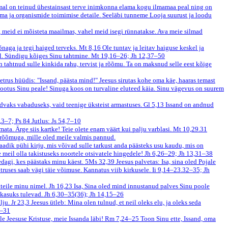
mal on teinud ühestainsast terve inimkonna elama kogu ilmamaa peal ning on
ma ja organismide toimimise detaile. Seeläbi tunneme Looja suurust ja loodu
, meid ei mõisteta maailmas, vahel meid isegi rünnatakse. Ava meie silmad
sõnaga ja tegi haiged terveks.
Mt 8,16
Ole tuntav ja leitav haiguse keskel ja
al. Sündigu kõiges Sinu tahtmine.
Mt 19,16–26; Jh 12,37–50
n tahtnud sulle kinkida rahu, tervist ja rõõmu. Ta on maksnud selle eest kõige
etrus hüüdis: "Issand, päästa mind!" Jeesus sirutas kohe oma käe, haaras temast
lootus Sinu peale! Sinuga koos on turvaline eluteed käia. Sinu vägevus on suurem
ndvaks vabaduseks, vaid teenige üksteist armastuses.
Gl 5,13
Issand on andnud
,3–7; Ps 84
Jutlus: Js 54,7–10
ata. Ärge siis kartke! Teie olete enam väärt kui palju varblasi.
Mt 10,29.31
a rõõmuga, mille oled meile valmis pannud.
aadik pühi kirju, mis võivad sulle tarkust anda päästeks usu kaudu, mis on
 meil olla takistuseks noortele otsivatele hingedele!
Jh 6,26–29; Jh 13,31–38
edagi, kes päästaks minu käest.
5Ms 32,39
Jeesus palvetas: Isa, sina oled Pojale
õtruses saab vägi täie võimuse. Kannatus viib kirkusele.
Ii 9,14–23.32–35; Jh
b teile minu nimel.
Jh 16,23
Isa, Sina oled mind innustanud palves Sinu poole
 kasuks tulevad.
Jh 6,30–35(36); Jh 14,15–26
lju.
Jr 23,3
Jeesus ütleb: Mina olen tulnud, et neil oleks elu, ja oleks seda
7–31
e Jeesuse Kristuse, meie Issanda läbi!
Rm 7,24–25
Toon Sinu ette, Issand, oma