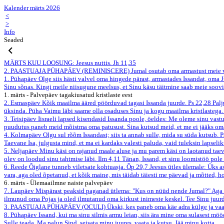
Kalender märts 2026
<
>
Info
Seaded
MÄRTS
KUU LOOSUNG: Jeesus nuttis.
Jh 11,35
2. PAASTUAJA PÜHAPÄEV (REMINISCERE)
Jumal osutab oma armastust meie va
1. Pühapäev
Olge siis hästi valvel oma hingede pärast, armastades Issandat, oma 
Sinu sõnas. Kingi meile niisugune meelsus, et Sinu käsu täitmine saab meie soovi
1. märts - Palvepäev tagakiusatud kristlaste eest
2. Esmaspäev
Kõik maailma ääred pöörduvad tagasi Issanda juurde.
Ps 22,28
Palj
üksinda. Püha Vaimu läbi saame olla osaduses Sinu ja kogu maailma kristlastega
3. Teisipäev
Iisraeli lapsed kisendasid Issanda poole, öeldes: Me oleme sinu vas
puudutus paneb meid mõistma oma patusust. Sina kutsud meid, et me ei jääks oma
4. Kolmapäev
Olgu sul rõõm Issandast; siis ta annab sulle, mida su süda kutsub.
P
Taevane Isa, julgusta mind, et ma ei kardaks valesti paluda, vaid tuleksin lapse
5. Neljapäev
Minu käsi on rajanud maale aluse ja mu parem käsi on laotanud taev
olev on loodud sinu tahtmise läbi.
Ilm 4,11
Tänan, Issand, et sinu loomistöö pol
6. Reede
Õiglane tunneb viletsate kohtuasja.
Õp 29,7
Jeesus ütles ülemale: Üks as
vara, aga oled õpetanud, et kõik maine, mis täidab täiesti me päevad ja mõtted, h
6. märts - Ülemaailmne naiste palvepäev
7. Laupäev
Mispärast peaksid paganad ütlema: "Kus on nüüd nende Jumal?" Aga m
ilmunud oma Pojas ja oled ilmutanud oma kirkust inimeste keskel. Tee Sinu juurd
3. PAASTUAJA PÜHAPÄEV (OCULI)
Ükski, kes paneb oma käe adra külge ja vaat
8. Pühapäev
Issand, kui ma sinu silmis armu leian, siis ära mine oma sulasest mö
Sulle teada. Ma palun Sind, seisata minu juures, vaata ja kutsu. Jää minu kotta.