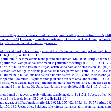
stu sellega, et Kristus on surnud meie eest, kui me alles patused olime.
Rm 5,8
Mk
Jumalat.
Jos 23,11
See ongi Jumala armastamine, et me peame tema käske, ja tema kä
ks ja Sinu tahet mööda elamine igatsuseks.
ud tulevad idast ja läänest ning istuvad lauda Aabrahami ja Iisaki ja Jaakobiga taev
.
Gl 6,(11–13)14–18; Jh 11,1–16
tu pattu teinud, sest me oleme maha jätnud oma Jumala.
Km 10,10
Ristija Johannes ü
 pattudesse, vaid parandaksime meelt ja päriksime taevariigi.
Ii 2,1–10; Jh 11,17–
s 37,4
Kui nüüd teie, kes olete kurjad, oskate anda häid ande oma lastele, kui palju
likus usalduses Sinuga kõnelema ja annaksin tänase päeva Sinu kätte.
Jh 16,29–33; J
a; kui ma neid hüüan, siis nad astuvad üheskoos ette.
Js 48,13
Sina, meie Issand ja
e lõppenud. Loo mulle uus puhas süda ja uuenda mu sees oma kindel vaim!
1Jh 1,8–
i on sul veel vajaka: müü ära kõik, mis sul on, ja jaga vaestele, ja sul on siis aare t
oiab meid Sinust lahus. Ole Sina, Issand, minu elus üle kõige!
Hb 9,11–15; Jh 12,1
eie Jumal on taevas, ta teeb kõik, mis temale meeldib.
Ps 115,2–3
Jeesus ütleb: K
e on Sinu lapsele leitav.
Gl 2,16–21; Jh 12,12–19
ab tagasi, ei kõlba Jumala riigile.
Lk 9,62
Lk 9,57–62; Ef 5,1–8a; Ps 57
Jutlus: 1
öda.
1Ms 18,3
Jeesus ütles: Sakkeus, tule kiiresti maha, sest täna pean ma jääma sinu