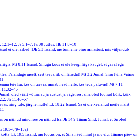
 12,1–12; Js 5,1–7; Ps 38
Jutlus: Hb 11,8–10
sud ei ole rasked.
1Jh 5,3
Issand, me tunneme Sinu armastust, mis väljendub
ariigis.
Mt 8,11
Issand, Sinuga koos ei ole keegi liiga kaugel, sügaval ega
tles: Parandage meelt, sest taevariik on lähedal!
Mt 3,2
Jumal, Sinu Püha Vaimu
31
 enam teie Isa, kes on taevas, annab head neile, kes teda paluvad!
Mt 7,11
h 11,32–45
 Jumal, oled väärt võtma au ja austust ja väge, sest sina oled loonud kõik, kõik
2,2; Jh 11,46–57
aevas, ning tule, järgne mulle!
Lk 18,22
Issand, Sa ei ole keelanud meile maist
–11
es on näinud mind, see on näinud Isa.
Jh 14,9
Tänan Sind, Jumal, et Sa oled
Kn 19,1–8(9–13a)
 kotta.
Lk 19,5
Issand, mu lootus on, et Sina näed mind ja mu elu. Tänane päev on