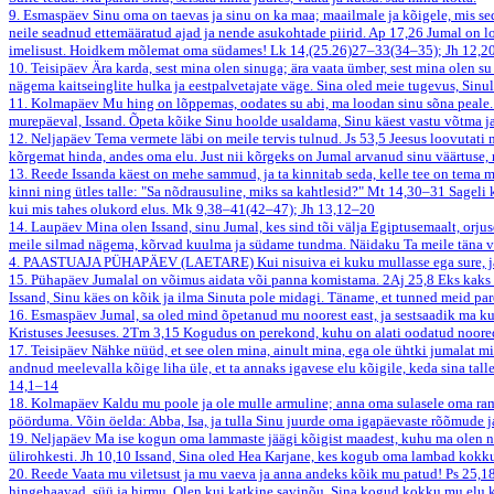
9. Esmaspäev
Sinu oma on taevas ja sinu on ka maa; maailmale ja kõigele, mis sed
neile seadnud ettemääratud ajad ja nende asukohtade piirid.
Ap 17,26
Jumal on l
imelisust. Hoidkem mõlemat oma südames!
Lk 14,(25.26)27–33(34–35); Jh 12,2
10. Teisipäev
Ära karda, sest mina olen sinuga; ära vaata ümber, sest mina olen s
nägema kaitseinglite hulka ja eestpalvetajate väge. Sina oled meie tugevus, Sinul
11. Kolmapäev
Mu hing on lõppemas, oodates su abi, ma loodan sinu sõna peale
murepäeval, Issand. Õpeta kõike Sinu hoolde usaldama, Sinu käest vastu võtma ja 
12. Neljapäev
Tema vermete läbi on meile tervis tulnud.
Js 53,5
Jeesus loovutati 
kõrgemat hinda, andes oma elu. Just nii kõrgeks on Jumal arvanud sinu väärtuse,
13. Reede
Issanda käest on mehe sammud, ja ta kinnitab seda, kelle tee on tema mee
kinni ning ütles talle: "Sa nõdrausuline, miks sa kahtlesid?"
Mt 14,30–31
Sageli 
kui mis tahes olukord elus.
Mk 9,38–41(42–47); Jh 13,12–20
14. Laupäev
Mina olen Issand, sinu Jumal, kes sind tõi välja Egiptusemaalt, orju
meile silmad nägema, kõrvad kuulma ja südame tundma. Näidaku Ta meile täna vab
4. PAASTUAJA PÜHAPÄEV (LAETARE)
Kui nisuiva ei kuku mullasse ega sure, jä
15. Pühapäev
Jumalal on võimus aidata või panna komistama.
2Aj 25,8
Eks kaks 
Issand, Sinu käes on kõik ja ilma Sinuta pole midagi. Täname, et tunned meid pa
16. Esmaspäev
Jumal, sa oled mind õpetanud mu noorest east, ja sestsaadik ma k
Kristuses Jeesuses.
2Tm 3,15
Kogudus on perekond, kuhu on alati oodatud noored j
17. Teisipäev
Nähke nüüd, et see olen mina, ainult mina, ega ole ühtki jumalat m
andnud meelevalla kõige liha üle, et ta annaks igavese elu kõigile, keda sina tal
14,1–14
18. Kolmapäev
Kaldu mu poole ja ole mulle armuline; anna oma sulasele oma r
pöörduma. Võin öelda: Abba, Isa, ja tulla Sinu juurde oma igapäevaste rõõmude j
19. Neljapäev
Ma ise kogun oma lammaste jäägi kõigist maadest, kuhu ma olen nad
ülirohkesti.
Jh 10,10
Issand, Sina oled Hea Karjane, kes kogub oma lambad kokku 
20. Reede
Vaata mu viletsust ja mu vaeva ja anna andeks kõik mu patud!
Ps 25,1
hingehaavad, süü ja hirmu. Olen kui katkine savinõu. Sina kogud kokku mu elu k