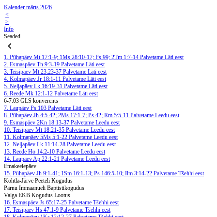
Kalender märts 2026
<
>
Info
Seaded
1. Pühapäev
Mt 17:1-9; 1Ms 28:10-17; Ps 99; 2Tm 1:7-14
Palvetame Läti eest
2. Esmaspäev
Tn 9:3-19
Palvetame Läti eest
3. Teisipäev
Mt 23:23-37
Palvetame Läti eest
4. Kolmapäev
Jr 18:1-11
Palvetame Läti eest
5. Neljapäev
Lk 16:19-31
Palvetame Läti eest
6. Reede
Mk 12:1-12
Palvetame Läti eest
6-7.03 GLS konverents
7. Laupäev
Ps 103
Palvetame Läti eest
8. Pühapäev
Jh 4:5-42; 2Ms 17:1-7; Ps 42; Rm 5:5-11
Palvetame Leedu eest
9. Esmaspäev
2Kn 18:13-37
Palvetame Leedu eest
10. Teisipäev
Mt 18:21-35
Palvetame Leedu eest
11. Kolmapäev
5Ms 5:1-22
Palvetame Leedu eest
12. Neljapäev
Lk 11:14-28
Palvetame Leedu eest
13. Reede
Ho 14:2-10
Palvetame Leedu eest
14. Laupäev
Ap 22:1-21
Palvetame Leedu eest
Emakeelepäev
15. Pühapäev
Jh 9:1-41; 1Sm 16:1-13; Ps 146:5-10; Ilm 3:14-22
Palvetame Tšehhi eest
Kohtla-Järve Peeteli Kogudus
Pärnu Immaanueli Baptistikogudus
Valga EKB Kogudus Lootus
16. Esmaspäev
Js 65:17-25
Palvetame Tšehhi eest
17. Teisipäev
Hs 47:1-9
Palvetame Tšehhi eest