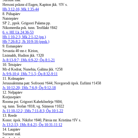
Surnute mäl.
Hersoni pskmr-d Eugen, Kapiton jkk. †IV s.
Hb 3:12-16; Mk 1:35-44
8. Pühapäev
Naistepäev
SP 2., ppsk. Grigoori Palama pp.
Nikomeedia psk. tunn. Teofilakt †842
6. v. HE Lk 24:36-53
Hb 1:10-2:3; Mk 2:1-12 (pp.)
Hb 7:26-8:2; Jh 10:9-16 (ppsk.)
9. Esmaspäev
Sevastia 40 mr-t: Kirion,
Lisimahh, Hudion jkk. †320
Js 8:13-9:7; 1Ms 6:9-22; Õp 8:1-21
10. Teisipäev
Mr-d Kodrat, Nunehia, Galiina jkk. †258
Js 9:9-10:4; 1Ms 7:1-5; Õp 8:32-9:11
11. Kolmapäev
Jeruusalemma patr. Sofrooni †644; Novgorodi üpsk. Eufiimi †1458
Js 10:12-20; 1Ms 7:6-9; Õp 9:12-18
12. Neljapäev
Korjusepäev
Rooma pst. Grigoori Kahekõneleja †604;
vg. tunn. Teofan †818; vg. Siimeon †1022
Js 11:10-12:2; 1Ms 7:11-8:3; Õp 10:1-22
13. Reede
Konst. üpsk. Nikifor †846; Pärsia mr. Kristiina †IV s.
Js 13:2-13; 1Ms 8:4-21; Õp 10:31-11:12
14. Laupäev
Surnute mäl.