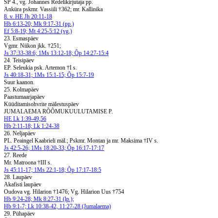
SP 4., vg. Johannes Redelikirjutaja pp.
Anküra pskmr. Vassiili †362; mr. Kallinika
8. v. HE Jh 20:11-18
Hb 6:13-20; Mk 9:17-31 (pp.)
Ef 5:8-19; Mt 4:25-5:12 (vg.)
23. Esmaspäev
Vgmr. Niikon jkk. †251;
Js 37:33-38:6; 1Ms 13:12-18; Õp 14:27-15:4
24. Teisipäev
EP. Seleukia psk. Artemon †I s.
Js 40:18-31; 1Ms 15:1-15; Õp 15:7-19
Suur kaanon.
25. Kolmapäev
Paastumaarjapäev
Küüditamisohvrite mälestuspäev
JUMALAEMA RÕÕMUKUULUTAMISE P.
HE Lk 1:39-49,56
Hb 2:11-18; Lk 1:24-38
26. Neljapäev
PL. Peaingel Kaabrieli mäl.; Pskmr. Montan ja mr. Maksima †IV s.
Js 42:5-26; 1Ms 18:20-33; Õp 16:17-17:17
27. Reede
Mr. Matroona †III s.
Js 45:11-17; 1Ms 22:1-18; Õp 17:17-18:5
28. Laupäev
Akafisti laupäev
Oudova vg. Hilarion †1476; Vg. Hilarion Uus †754
Hb 9:24-28; Mk 8:27-31 (lp.);
Hb 9:1-7; Lk 10:38-42, 11:27-28 (Jumalaema)
29. Pühapäev