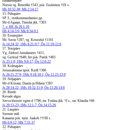
Emakeelepäev
Nursia vg. Benedikt †543; psk. Euskimon †IX s.
Hb 10:32-38; Mk 2:14-17
15. Pühapäev
SP 3., ristikummardamise pp.
Mr-d Agaapi, Timolai jkk. †303
7. v. HE Jh 20:1-10
Hb 4:14-5:6; Mk 8:34-9:1
16. Esmaspäev
Mr. Savin †287; vg. Kristodul †1101
Js 14:24-32; 1Ms 8:21-9:7; Õp 11:19-12:6
17. Teisipäev
Vg. Aleksei Jumalamees †411;
vg. Gertrud †649; Iiri psk. Patrik †493
Js 25:1-9; 1Ms 9:8-17; Õp 12:8-22
18. Kolmapäev
Jeruusalemma üpsk. Kirill †386
Js 26:21-27:9; 1Ms 9:18-10:1; Õp 12:23-13:9
19. Neljapäev
Mr-d Krisant, Daaria ja Hilaria †283
Js 28:14-22; 1Ms 10:32-11:9; Õp 13:20-14:6
20. Reede
Kevade algus
Savva kloostri vgmr-d †796; mr. Fotiina jkk. †I s.; mr. Klaudia †66
Js 29:13-23; 1Ms 12:1-7; Õp 14:15-26
21. Laupäev
Surnute mäl.
Kataania psk. tunn. Jaakob †VIII s.
Hb 6:9-12; Mk 7:31-37
22. Pühapäev