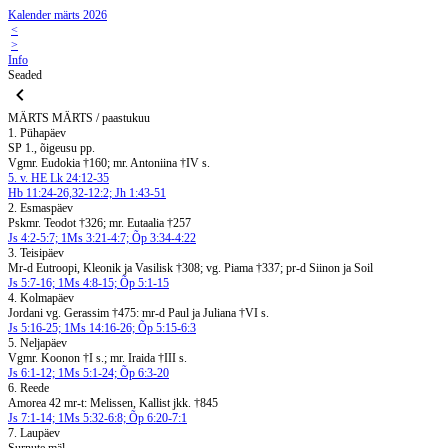
Kalender märts 2026
<
>
Info
Seaded
MÄRTS
MÄRTS / paastukuu
1. Pühapäev
SP 1., õigeusu pp.
Vgmr. Eudokia †160; mr. Antoniina †IV s.
5. v. HE Lk 24:12-35
Hb 11:24-26,32-12:2; Jh 1:43-51
2. Esmaspäev
Pskmr. Teodot †326; mr. Eutaalia †257
Js 4:2-5:7; 1Ms 3:21-4:7; Õp 3:34-4:22
3. Teisipäev
Mr-d Eutroopi, Kleonik ja Vasilisk †308; vg. Piama †337; pr-d Siinon ja Soil
Js 5:7-16; 1Ms 4:8-15; Õp 5:1-15
4. Kolmapäev
Jordani vg. Gerassim †475: mr-d Paul ja Juliana †VI s.
Js 5:16-25; 1Ms 14:16-26; Õp 5:15-6:3
5. Neljapäev
Vgmr. Koonon †I s.; mr. Iraida †III s.
Js 6:1-12; 1Ms 5:1-24; Õp 6:3-20
6. Reede
Amorea 42 mr-t: Melissen, Kallist jkk. †845
Js 7:1-14; 1Ms 5:32-6:8; Õp 6:20-7:1
7. Laupäev