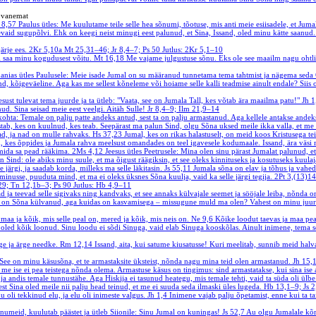
a vanemat
 8,57
Paulus ütles: Me kuulutame teile selle hea sõnumi, tõotuse, mis anti meie esiisadele, et Jumal
vaid sugupõlvi. Ehk on keegi neist minugi eest palunud, et Sina, Issand, oled minu kätte saanud.
ärje ees.
2Kr 5,10a
Mt 25,31–46; Jr 8,4–7; Ps 50
Jutlus: 2Kr 5,1–10
i saa minu kogudusest võitu.
Mt 16,18
Me vajame julgustuse sõnu. Eks ole see maailm nagu ohtlik
anias ütles Paulusele: Meie isade Jumal on su määranud tunnetama tema tahtmist ja nägema seda Õig
and, kõigeväeline. Aga kas me sellest kõneleme või hoiame selle kalli teadmise ainult endale? Siis
sust tulevat tema juurde ja ta ütleb: "Vaata, see on Jumala Tall, kes võtab ära maailma patu!"
Jh 
ud. Sina seisad meie eest veelgi. Aitäh Sulle!
Jr 8,4–9; Ilm 21,9–14
 kohta: Temale on palju patte andeks antud, sest ta on palju armastanud. Aga kellele antakse andek
stab, kes on kuulnud, kes teab. Seepärast ma palun Sind, olgu Sõna uksed meile ikka valla, et m
ad, ja nad on mulle rahvaks.
Hs 37,23
Jumal, kes on rikas halastuselt, on meid koos Kristusega 
, kes õppides ja Jumala rahva meelsust omandades on teel igavesele kodumaale. Issand, ära väsi
 mida sa pead rääkima.
2Ms 4,12
Jeesus ütles Peetrusele: Mina olen sinu pärast Jumalat palunud, e
 Sind: ole abiks minu suule, et ma õigust räägiksin, et see oleks kinnituseks ja kosutuseks kuulaj
 järgi, ja saadab korda, milleks ma selle läkitasin.
Js 55,11
Jumala sõna on elav ja tõhus ja vahed
minusse, puuduta mind, et ma ei oleks üksnes Sõna kuulja, vaid ka selle järgi tegija.
2Pt 3,(13)1
29; Tn 12,1b–3; Ps 90
Jutlus: Hb 4,9–11
ad ja teevad selle sigivaks ning kandvaks, et see annaks külvajale seemet ja sööjale leiba, nõnda
 on Sõna külvanud, aga kuidas on kasvamisega – missugune muld ma olen? Vahest on minu juures 
 maa ja kõik, mis selle peal on, mered ja kõik, mis neis on.
Ne 9,6
Kõike loodut taevas ja maa peal
 oled kõik loonud. Sinu loodu ei sõdi Sinuga, vaid elab Sinuga kooskõlas. Ainult inimene, tema 
ge ja ärge needke.
Rm 12,14
Issand, aita, kui satume kiusatusse! Kuri meelitab, sunnib meid halva
 See on minu käsusõna, et te armastaksite üksteist, nõnda nagu mina teid olen armastanud.
Jh 15,
 me ise ei pea teistega nõnda olema. Armastuse käsus on tingimus: sind armastatakse, kui sina ise
le ja andis temale tunnustähe. Aga Hiskija ei tasunud heategu, mis temale tehti, vaid ta süda oli ülb
st Sina oled meile nii palju head teinud, et me ei suuda seda ilmaski üles lugeda.
Hb 13,1–9; Js 
 oli tekkinud elu, ja elu oli inimeste valgus.
Jh 1,4
Inimene vajab palju õpetamist, enne kui ta t
meid, kuulutab päästet ja ütleb Siionile: Sinu Jumal on kuningas!
Js 52,7
Au olgu Jumalale kõrg