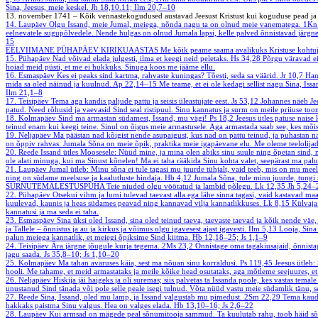
Sina, Jeesus, meie keskel.
Jh 18,10.11; Ilm 20,7–10
13. november 1741 – Kõik vennastekogudused austavad Jeesust Kristust kui koguduse pead j
14. Laupäev
Olgu Issand, meie Jumal, meiega, nõnda nagu ta on olnud meie vanematega.
1Kn
eelnevatele sugupõlvedele. Nende hulgas on olnud Jumala lapsi, kelle palved õnnistavad järgne
15
EELVIIMANE PÜHAPÄEV KIRIKUAASTAS
Me kõik peame saama avalikuks Kristuse kohtuj
15. Pühapäev
Nad võivad elada julgesti, ilma et keegi neid peletaks.
Hs 34,28
Põrgu väravad e
hoiad meid püsti, et me ei hukkuks. Sinuga koos me jääme ellu.
16. Esmaspäev
Kes ei peaks sind kartma, rahvaste kuningas? Tõesti, seda sa väärid.
Jr 10,7
Han
mida sa oled näinud ja kuulnud.
Ap 22,14–15
Me teame, et ei ole kedagi sellist nagu Sina, Iss
Ilm 21,1–8
17. Teisipäev
Tema aga kandis paljude pattu ja seisis üleastujate eest.
Js 53,12
Johannes näeb Jee
patud. Need rõhusid ja vaevasid Sind seal ristipuul. Sinu kannatus ja surm on meile priiuse toon
18. Kolmapäev
Sind ma armastan südamest, Issand, mu vägi!
Ps 18,2
Jeesus ütles patuse naise
teinud enam kui keegi teine. Sinul on õigus meie armastusele. Aga armastada saab see, kes mõi
19. Neljapäev
Ma päästan nad kõigist nende asupaigust, kus nad on pattu teinud, ja puhastan n
on õppiv rahvas. Jumala Sõna on meie õpik, praktika meie igapäevane elu. Me oleme teelolijad
20. Reede
Issand ütles Moosesele: Nüüd mine, ja mina olen abiks sinu suule ning õpetan sind,
ole alati minuga, kui ma Sinust kõnelen! Ma ei taha rääkida Sinu kohta valet, seepärast ma palun
21. Laupäev
Jumal ütleb: Minu sõna ei tule tagasi mu juurde tühjalt, vaid teeb, mis on mu meele
ning on südame meelsuse ja kaalutluste hindaja.
Hb 4,12
Jumala Sõna, tule minu juurde, tungi 
SURNUTEMÄLESTUSPÜHA
Teie niuded olgu vöötatud ja lambid põlegu.
Lk 12,35
Jh 5,24–
22. Pühapäev
Otsekui vihm ja lumi tulevad taevast alla ega lähe sinna tagasi, vaid kastavad ma
kuulevad, kaunis ja heas südames peavad ning kannavad vilja kannatlikkuses.
Lk 8,15
Külvaja
kannatusi ja ma seda ei taha.
23. Esmaspäev
Sina üksi oled Issand, sina oled teinud taeva, taevaste taevad ja kõik nende väe,
ja Tallele – õnnistus ja au ja kirkus ja võimus olgu igavesest ajast igavesti.
Ilm 5,13
Looja, Sina
palun meiega kannatlik, et meiegi õpiksime Sind kiitma.
Hb 12,18–25; Js 1,1–9
24. Teisipäev
Ära järgne jõugule kurja tegema.
2Ms 23,2
Õnnistage oma tagakiusajaid, õnnista
jagu saada.
Js 35,8–10; Js 1,10–20
25. Kolmapäev
Ma tahan avaruses käia, sest ma nõuan sinu korraldusi.
Ps 119,45
Jeesus ütleb:
hooli. Me tahame, et meid armastataks ja meile kõike head osutataks, aga mõtleme seejuures, et
26. Neljapäev
Hiskija jäi haigeks ja oli suremas; siis palvetas ta Issanda poole, kes vastas tema
unustanud Sind tänada või pole selle peale isegi tulnud. Võta nüüd vastu meie südamlik tänu, se
27. Reede
Sina, Issand, oled mu lamp, ja Issand valgustab mu pimedust.
2Sm 22,29
Tema kaudu
hakkaks paistma Sinu valgus. Hea on valges elada.
Hb 13,10–16; Js 2,6–22
28. Laupäev
Kui armsad on mägede peal sõnumitooja sammud. Ta kuulutab rahu, toob häid sõnu