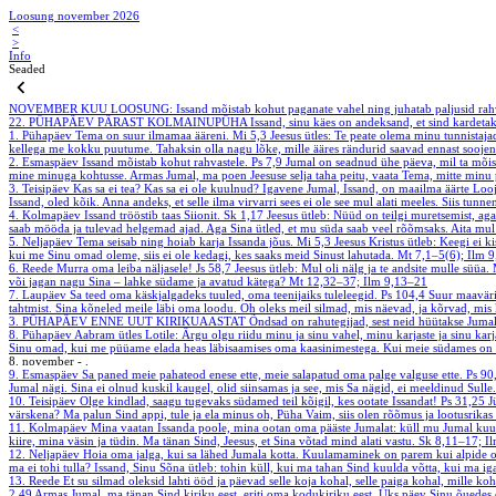
Loosung november 2026
<
>
Info
Seaded
NOVEMBER
KUU LOOSUNG: Issand mõistab kohut paganate vahel ning juhatab paljusid rahvai
22. PÜHAPÄEV PÄRAST KOLMAINUPÜHA
Issand, sinu käes on andeksand, et sind kardeta
1. Pühapäev
Tema on suur ilmamaa ääreni.
Mi 5,3
Jeesus ütles: Te peate olema minu tunnista
kellega me kokku puutume. Tahaksin olla nagu lõke, mille ääres rändurid saavad ennast soojend
2. Esmaspäev
Issand mõistab kohut rahvastele.
Ps 7,9
Jumal on seadnud ühe päeva, mil ta mõist
mine minuga kohtusse. Armas Jumal, ma poen Jeesuse selja taha peitu, vaata Tema, mitte minu 
3. Teisipäev
Kas sa ei tea? Kas sa ei ole kuulnud? Igavene Jumal, Issand, on maailma äärte Loo
Issand, oled kõik. Anna andeks, et selle ilma virvarri sees ei ole see mul alati meeles. Siis 
4. Kolmapäev
Issand trööstib taas Siionit.
Sk 1,17
Jeesus ütleb: Nüüd on teilgi muretsemist, aga
saab mööda ja tulevad helgemad ajad. Aga Sina ütled, et mu süda saab veel rõõmsaks. Aita mul
5. Neljapäev
Tema seisab ning hoiab karja Issanda jõus.
Mi 5,3
Jeesus Kristus ütleb: Keegi ei 
kui me Sinu omad oleme, siis ei ole kedagi, kes saaks meid Sinust lahutada.
Mt 7,1–5(6); Ilm 
6. Reede
Murra oma leiba näljasele!
Js 58,7
Jeesus ütleb: Mul oli nälg ja te andsite mulle süüa.
või jagan nagu Sina – lahke südame ja avatud kätega?
Mt 12,32–37; Ilm 9,13–21
7. Laupäev
Sa teed oma käskjalgadeks tuuled, oma teenijaiks tuleleegid.
Ps 104,4
Suur maaväris
tahtmist. Sina kõneled meile läbi oma loodu. Oh oleks meil silmad, mis näevad, ja kõrvad, mis
3. PÜHAPÄEV ENNE UUT KIRIKUAASTAT
Õndsad on rahutegijad, sest neid hüütakse Jumal
8. Pühapäev
Aabram ütles Lotile: Ärgu olgu riidu minu ja sinu vahel, minu karjaste ja sinu ka
Sinu omad, kui me püüame elada heas läbisaamises oma kaasinimestega. Kui meie südames on ri
8. november - .
9. Esmaspäev
Sa paned meie pahateod enese ette, meie salapatud oma palge valguse ette.
Ps 90
Jumal nägi. Sina ei olnud kuskil kaugel, olid siinsamas ja see, mis Sa nägid, ei meeldinud Sull
10. Teisipäev
Olge kindlad, saagu tugevaks südamed teil kõigil, kes ootate Issandat!
Ps 31,25
J
värskena? Ma palun Sind appi, tule ja ela minus oh, Püha Vaim, siis olen rõõmus ja lootusrikas 
11. Kolmapäev
Mina vaatan Issanda poole, mina ootan oma pääste Jumalat: küll mu Jumal ku
kiire, mina väsin ja tüdin. Ma tänan Sind, Jeesus, et Sina võtad mind alati vastu.
Sk 8,11–17; I
12. Neljapäev
Hoia oma jalga, kui sa lähed Jumala kotta. Kuulamaminek on parem kui alpide 
ma ei tohi tulla? Issand, Sinu Sõna ütleb: tohin küll, kui ma tahan Sind kuulda võtta, kui ma i
13. Reede
Et su silmad oleksid lahti ööd ja päevad selle koja kohal, selle paiga kohal, mille k
2,49
Armas Jumal, ma tänan Sind kiriku eest, eriti oma kodukiriku eest. Üks päev Sinu õuedes 