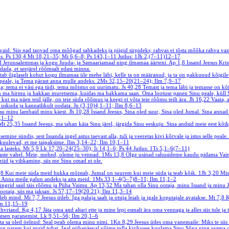
d. Siis nad taovad oma mõõgad sahkadeks ja piigid sirpideks; rahvas ei tõsta mõõka rahva vast
ks.
Ps 130,4
Mt 18,21–35; Mi 6,6–8; Ps 143,1–11
Jutlus: 1Jh 2,(7–11)12–17
jad Jeruusalemmas ja kogu Juuda- ja Samaariamaal ning ilmamaa äärteni.
Ap 1,8
Issand Jeesus Kri
ada, et seejärel rõõmsalt edasi minna.
ab õiglaselt kohut kogu ilmamaa üle mehe läbi, kelle ta on määranud, ja ta on pakkunud kõigile t
peale, ja Tema pärast anna mulle andeks.
2Ms 32,15–20(21–24); Ilm 7,9–17
ja; tema ei väsi ega tüdi, tema mõistus on uurimatu.
Js 40,28
Temast ja tema läbi ja temasse on k
tunnen ma hirmu ja hakkan muretsema, kuidas ma hakkama saan. Oma lootuse panen Sinu peale, küll
 kui ma näen teid jälle, on teie süda rõõmus ja keegi ei võta teie rõõmu teilt ära.
Jh 16,22
Vaata, 
 uskuda ja kannatlikult oodata.
Jn (3,10)4,1–11; Ilm 8,6–13
kisu minu lambaid minu käest.
Jh 10,28
Issand Jeesus, Sina oled suur, Sina oled Jumal. Sina anna
9,1–12
Mt 25,35
Issand Jeesus, ma tahan käia Sinu järel, järgida Sinu eeskuju. Sina andsid meie eest kõ
emine sündis, sest Issanda ingel astus taevast alla, tuli ja veeretas kivi kõrvale ja istus selle peale
 kuulevad, et me taipaksime.
Ilm 3,14–22; Ilm 10,1–11
a lasteks.
Mt 5,9
Lk 17,20–24(25–30); Ii 14,1–6; Ps 44
Jutlus: 1Ts 5,1–6(7–11)
rjaste vahel. Meie, mehed, oleme ju vennad.
1Ms 13,8
Olge usinad rahusideme kaudu pidama Vai
id ja vihkamine, siis me Sinu omad ei ole.
,8
Kui meie süda meid hukka mõistab, Jumal on suurem kui meie süda ja teab kõik.
1Jh 3,20
Mis
e. Anna meile palun andeks ja aita meid.
1Ms 33,1–4(5–7)8–11; Ilm 11,1–2
üngrid said täis rõõmu ja Püha Vaimu.
Ap 13,52
Ma tahan olla Sinu ootaja, minu Issand ja minu 
ootaja, siis ma jaksan.
Js 57,17–19(20.21); Ilm 11,3–14
uleb mind.
Mi 7,7
Jeesus ütleb: Iga paluja saab ja otsija leiab ja igale koputajale avatakse.
Mt 7,8
K
lm 11,15–19
ohvriand.
Kg 4,17
Jäta oma and altari ette ja mine lepi esmalt ära oma vennaga ja alles siis tule j
gatsen paranemist.
Lk 9,51–56; Ilm 20,1–6
ohta sa oled öelnud: Seal peab olema minu nimi.
1Kn 8,29
Jeesus ütles oma vanemaile: Miks te sii
on parem kui muid tuhat. Igal pühapäeval võime tulla kirikusse kuulama Sinu Sõna ning saama osa 