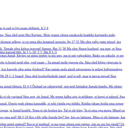
u ja nad ei õpi enam sõdimist.
Js 2,4
stus, Sina oled meie Hea Karjane. Meie peame olema omakorda headeks karjasteks neile,
õestuse sellega, et on tema üles äratanud surnuist.
Ap 17,31
Ma olen palju pattu teinud, ära
õik. Temale olgu kirkus igavesti! Aamen.
Rm 11,36
Ma olen Sinust kuulnud, ma tean, et Sina,
 Sina kannad läbi.
Jn 1,1–16; 2,1; Ilm 8,1–5
armas Jumal, häving on minu ümber ja mu sees, ma ei näe valguskiirt. Raske on uskuda, et see
d elu ja hoiad meid elus, veel enam – Sa annad meile igavese elu. Sina oled kõige vägevam ja
ik, kui kaugele olen mina jõudnud? Kas raatsin anda ainult näpuotsaga ja sedagi kahjutundega,
.
Mt 28,1–2
Issand, Sina oled loodusjõudude isand, tuul ja tuli, maa ja taevas teevad Sinu
mu antud ühtsust.
Ef 4,3
Õndsad on rahutegijad, sest neid hüütakse Jumala lasteks. Me oleme
ki ei ole varjatud Sinu eest, oh Jumal. Me teeme halbu asju ja mõtleme, et keegi ei näinud. Aga
Jumal. Ootaja peab olema kannatlik, ei tohi väsida ega tüdida. Kuidas jaksan hoida oma ootust
oputa, ja Jumal kuuleb. Tema ei ole kodust ära, Tal ei ole kiire, Ta ei uinu ega maga. Minul on
a too oma and!
Mt 5,24
Kes võib tulla Jumala ligi? See, kes on laitmatu. Mina ei ole laitmatu, kas
s olete mind otsinud? Kas te ei teadnud, et ma pean olema neis paigus, mis on mu Isa päralt?
Lk
Kristuse ihust ja verest. Siin meid õnnistatakse, siin oleme koos Jumala rahvaga. Siin oled