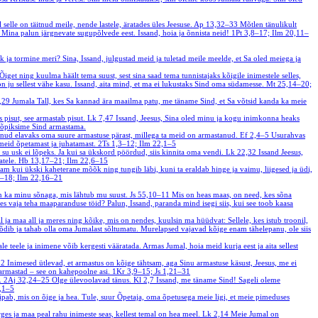
 selle on täitnud meile, nende lastele, äratades üles Jeesuse.
Ap 13,32–33
Mõtlen tänulikult
 Mina palun järgnevate sugupõlvede eest. Issand, hoia ja õnnista neid!
1Pt 3,8–17; Ilm 20,11–
 ja tormine meri? Sina, Issand, julgustad meid ja tuletad meile meelde, et Sa oled meiega ja
et ning kuulma häält tema suust, sest sina saad tema tunnistajaks kõigile inimestele selles,
 on ju sellest vähe kasu. Issand, aita mind, et ma ei lukustaks Sind oma südamesse.
Mt 25,14–20;
1,29
Jumala Tall, kes Sa kannad ära maailma patu, me täname Sind, et Sa võtsid kanda ka meie
s pisut, see armastab pisut.
Lk 7,47
Issand, Jeesus, Sina oled minu ja kogu inimkonna heaks
e õpiksime Sind armastama.
teinud elavaks oma suure armastuse pärast, millega ta meid on armastanud.
Ef 2,4–5
Usurahvas
 meid õpetamast ja juhatamast.
2Ts 1,3–12; Ilm 22,1–5
t su usk ei lõpeks. Ja kui sa ükskord pöördud, siis kinnita oma vendi.
Lk 22,32
Issand Jeesus,
atele.
Hb 13,17–21; Ilm 22,6–15
am kui ükski kaheterane mõõk ning tungib läbi, kuni ta eraldab hinge ja vaimu, liigesed ja üdi,
4–18; Ilm 22,16–21
 on ka minu sõnaga, mis lähtub mu suust.
Js 55,10–11
Mis on heas maas, on need, kes sõna
vaja teha maaparanduse töid? Palun, Issand, paranda mind isegi siis, kui see toob kaasa
 ja maa all ja meres ning kõike, mis on nendes, kuulsin ma hüüdvat: Sellele, kes istub troonil,
sõdib ja tahab olla oma Jumalast sõltumatu. Murelapsed vajavad kõige enam tähelepanu, ole siis
le teele ja inimene võib kergesti vääratada. Armas Jumal, hoia meid kurja eest ja aita sellest
12
Inimesed ütlevad, et armastus on kõige tähtsam, aga Sinu armastuse käsust, Jeesus, me ei
 armastad – see on kahepoolne asi.
1Kr 3,9–15; Js 1,21–31
e.
2Aj 32,24–25
Olge ülevoolavad tänus.
Kl 2,7
Issand, me täname Sind! Sageli oleme
2,1–5
aipab, mis on õige ja hea. Tule, suur Õpetaja, oma õpetusega meie ligi, et meie pimeduses
es ja maa peal rahu inimeste seas, kellest temal on hea meel.
Lk 2,14
Meie Jumal on