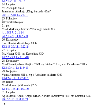
Kl 2:1-7; Lk 10:1-15
24. Laupäev
Mr. Areta jkk. †523;
Jumalaema pühakuju „Kõigi kurbade rõõm”
2Kr 3:12-18; Lk 7:1-10
25. Pühapäev
Üleminek talveajale
21. pp.
Mr-d Markian ja Martiiri †355; õigl. Tabiita †I s.
4. v. HE Jh 21:1-14
Gl 2:16-20; Lk 8:26-39
26. Esmaspäev
Smr. Dimitri Mürritulvaja †306
Kl 2:13-20; Lk 10:22-24
27. Teisipäev
Mr. Nestor †306; mr. Kapitoliina †304
Kl 2:20-3:3; Lk 11:1-10
28. Kolmapäev
Mr-d Terenti ja Neonilla jkk. †249; vg. Stefan †IX s.; smr. Paraskeeva † III s.
Kl 3:17:4.1; Lk 11:9-13
29. Neljapäev
Vgmr. Anastasia †III s.; vg-d Aabraham ja Maria †360
Kl 4:2-9; Lk 11:47-12:1
30. Reede
Mr-d Sinoovi ja Sinoovia †285
Kl 4:10-18; Lk 11:23-26
31. Laupäev
Ap-d Stahhi, Apelli, Ampli, Urban, Narkiss ja Aristovul †I s.; mr. Epimahh †250
2Kr 5:1-10; Lk 8:16-21