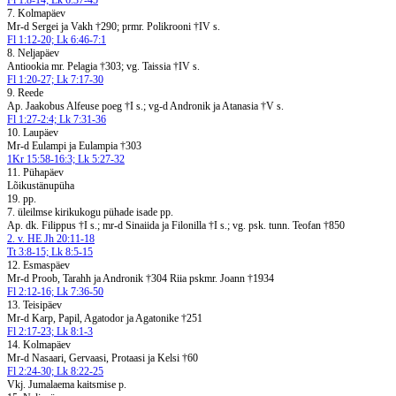
Fl 1:8-14; Lk 6:37-45
7. Kolmapäev
Mr-d Sergei ja Vakh †290; prmr. Polikrooni †IV s.
Fl 1:12-20; Lk 6:46-7:1
8. Neljapäev
Antiookia mr. Pelagia †303; vg. Taissia †IV s.
Fl 1:20-27; Lk 7:17-30
9. Reede
Ap. Jaakobus Alfeuse poeg †I s.; vg-d Andronik ja Atanasia †V s.
Fl 1:27-2:4; Lk 7:31-36
10. Laupäev
Mr-d Eulampi ja Eulampia †303
1Kr 15:58-16:3; Lk 5:27-32
11. Pühapäev
Lõikustänupüha
19. pp.
7. üleilmse kirikukogu pühade isade pp.
Ap. dk. Filippus †I s.; mr-d Sinaiida ja Filonilla †I s.; vg. psk. tunn. Teofan †850
2. v. HE Jh 20:11-18
Tt 3:8-15; Lk 8:5-15
12. Esmaspäev
Mr-d Proob, Tarahh ja Andronik †304 Riia pskmr. Joann †1934
Fl 2:12-16; Lk 7:36-50
13. Teisipäev
Mr-d Karp, Papil, Agatodor ja Agatonike †251
Fl 2:17-23; Lk 8:1-3
14. Kolmapäev
Mr-d Nasaari, Gervaasi, Protaasi ja Kelsi †60
Fl 2:24-30; Lk 8:22-25
Vkj. Jumalaema kaitsmise p.