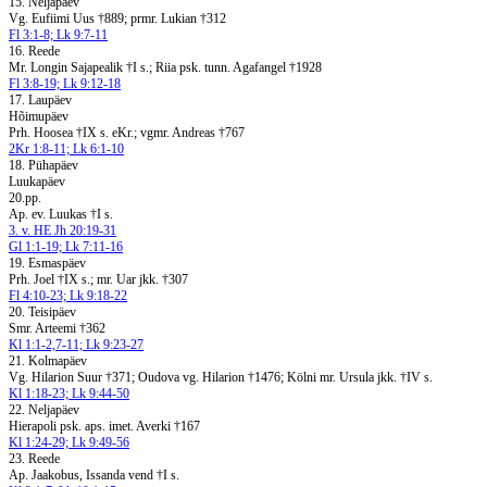
15. Neljapäev
Vg. Eufiimi Uus †889; prmr. Lukian †312
Fl 3:1-8; Lk 9:7-11
16. Reede
Mr. Longin Sajapealik †I s.; Riia psk. tunn. Agafangel †1928
Fl 3:8-19; Lk 9:12-18
17. Laupäev
Hõimupäev
Prh. Hoosea †IX s. eKr.; vgmr. Andreas †767
2Kr 1:8-11; Lk 6:1-10
18. Pühapäev
Luukapäev
20.pp.
Ap. ev. Luukas †I s.
3. v. HE Jh 20:19-31
Gl 1:1-19; Lk 7:11-16
19. Esmaspäev
Prh. Joel †IX s.; mr. Uar jkk. †307
Fl 4:10-23; Lk 9:18-22
20. Teisipäev
Smr. Arteemi †362
Kl 1:1-2,7-11; Lk 9:23-27
21. Kolmapäev
Vg. Hilarion Suur †371; Oudova vg. Hilarion †1476; Kölni mr. Ursula jkk. †IV s.
Kl 1:18-23; Lk 9:44-50
22. Neljapäev
Hierapoli psk. aps. imet. Averki †167
Kl 1:24-29; Lk 9:49-56
23. Reede
Ap. Jaakobus, Issanda vend †I s.