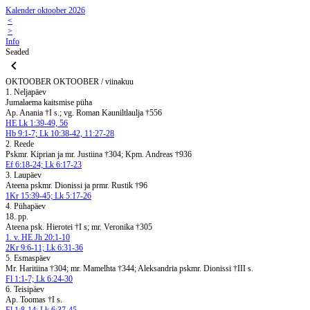
Kalender oktoober 2026
<
>
Info
Seaded
OKTOOBER
OKTOOBER / viinakuu
1. Neljapäev
Jumalaema kaitsmise püha
Ap. Anania †I s.; vg. Roman Kauniltlaulja †556
HE Lk 1:39-49, 56
Hb 9:1-7; Lk 10:38-42, 11:27-28
2. Reede
Pskmr. Kiprian ja mr. Justiina †304; Kpm. Andreas †936
Ef 6:18-24; Lk 6:17-23
3. Laupäev
Ateena pskmr. Dionissi ja prmr. Rustik †96
1Kr 15:39-45; Lk 5:17-26
4. Pühapäev
18. pp.
Ateena psk. Hierotei †I s; mr. Veronika †305
1. v. HE Jh 20:1-10
2Kr 9:6-11; Lk 6:31-36
5. Esmaspäev
Mr. Haritiina †304; mr. Mamelhta †344; Aleksandria pskmr. Dionissi †III s.
Fl 1:1-7; Lk 6:24-30
6. Teisipäev
Ap. Toomas †I s.