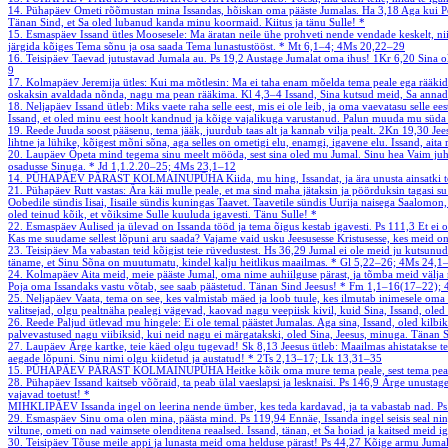
14. Pühapäev
Ometi rõõmustan mina Issandas, hõiskan oma pääste Jumalas.
Ha 3,18
Aga kui Po
Tänan Sind, et Sa oled lubanud kanda minu koormaid. Kiitus ja tänu Sulle!
*
15. Esmaspäev
Issand ütles Moosesele: Ma äratan neile ühe prohveti nende vendade keskelt, n
järgida kõiges Tema sõnu ja osa saada Tema lunastustööst.
*
Mt 6,1–4; 4Ms 20,22–29
16. Teisipäev
Taevad jutustavad Jumala au.
Ps 19,2
Austage Jumalat oma ihus!
1Kr 6,20
Sina o
9
17. Kolmapäev
Jeremija ütles: Kui ma mõtlesin: Ma ei taha enam mõelda tema peale ega rääkid
oskaksin avaldada nõnda, nagu ma pean rääkima.
Kl 4,3–4
Issand, Sina kutsud meid, Sa annad 
18. Neljapäev
Issand ütleb: Miks vaete raha selle eest, mis ei ole leib, ja oma vaevatasu selle ee
Issand, et oled minu eest hoolt kandnud ja kõige vajalikuga varustanud. Palun muuda mu süda 
19. Reede
Juuda soost pääsenu, tema jääk, juurdub taas alt ja kannab vilja pealt.
2Kn 19,30
Jee
lihtne ja lühike, kõigest mõni sõna, aga selles on ometigi elu, enamgi, igavene elu. Issand, aita
20. Laupäev
Õpeta mind tegema sinu meelt mööda, sest sina oled mu Jumal. Sinu hea Vaim juh
osadusse Sinuga.
*
Jd 1,1.2.20–25; 4Ms 23,1–12
14. PÜHAPÄEV PÄRAST KOLMAINUPÜHA
Kiida, mu hing, Issandat, ja ära unusta ainsatki
21. Pühapäev
Rutt vastas: Ära käi mulle peale, et ma sind maha jätaksin ja pöörduksin tagasi s
Oobedile sündis Iisai, Iisaile sündis kuningas Taavet. Taavetile sündis Uurija naisega Saalomon,
oled teinud kõik, et võiksime Sulle kuuluda igavesti. Tänu Sulle!
*
22. Esmaspäev
Aulised ja ülevad on Issanda tööd ja tema õigus kestab igavesti.
Ps 111,3
Et ei 
Kas me suudame sellest lõpuni aru saada? Vajame vaid usku Jeesusesse Kristusesse, kes meid o
23. Teisipäev
Ma vabastan teid kõigist teie rüvedustest.
Hs 36,29
Jumal ei ole meid ju kutsunud
täname, et Sinu Sõna on muutumatu, kindel kalju heitlikus maailmas.
*
Gl 5,22–26; 4Ms 24,1
24. Kolmapäev
Aita meid, meie pääste Jumal, oma nime auhiilguse pärast, ja tõmba meid välja 
Poja oma Issandaks vastu võtab, see saab päästetud. Tänan Sind Jeesus!
*
Fm 1,1–16(17–22); 
25. Neljapäev
Vaata, tema on see, kes valmistab mäed ja loob tuule, kes ilmutab inimesele om
valitsejad, olgu pealtnäha pealegi vägevad, kaovad nagu veepiisk kivil, kuid Sina, Issand, ole
26. Reede
Paljud ütlevad mu hingele: Ei ole temal päästet Jumalas. Aga sina, Issand, oled kilbi
palvevastused nagu viibiksid, kui neid nagu ei märgatakski, oled Sina, Jeesus, minuga. Tänan 
27. Laupäev
Ärge kartke, teie käed olgu tugevad!
Sk 8,13
Jeesus ütleb: Maailmas ahistatakse 
aegade lõpuni. Sinu nimi olgu kiidetud ja austatud!
*
2Ts 2,13–17; Lk 13,31–35
15. PÜHAPÄEV PÄRAST KOLMAINUPÜHA
Heitke kõik oma mure tema peale, sest tema peab
28. Pühapäev
Issand kaitseb võõraid, ta peab ülal vaeslapsi ja lesknaisi.
Ps 146,9
Ärge unustage 
vajavad toetust!
*
MIHKLIPÄEV
Issanda ingel on leerina nende ümber, kes teda kardavad, ja ta vabastab nad.
Ps
29. Esmaspäev
Sinu oma olen mina, päästa mind.
Ps 119,94
Ennäe, Issanda ingel seisis seal ni
viltune, ometi on nad vaimsete olenditena reaalsed. Issand, tänan, et Sa hoiad ja kaitsed meid i
30. Teisipäev
Tõuse meile appi ja lunasta meid oma helduse pärast!
Ps 44,27
Kõige armu Jumal i