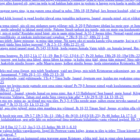
eg alles kaugel oli, nägi isa teda ja tal hakkas hale ning ta jooksis ja langes poja kaela ja andis ta
iisuguse nagu sina, ja ma panen oma sõnad ta suhu.
5Ms 18,18
Paljud, kes Jeesust kuulsid, olid 
led kõik loonud ja pead loodut üleval oma jumaliku tarkusega. Issand, muuda mind, nii et võiksin 
a tema nimel, siis oli mu südames nagu põletav tuli.
Jr 20,9
Palvetage ühtlasi ka meie eest, et Ju
meile talendid ja läkitad meid tööle. Palume Sinult tarkust ära tunda, mis on meie osa kuulutustö
st, mis ei toida? Kuulake mind hästi, siis te saate süüa head.
Js 55,2
Jeesus ütles: Nemad panid oma 
tundlikuks, et näeksin ümbritsevaid vajadusi.
*
2Kr 8,10–17; 4Ms 22,1–20
sus ütleb: Jääge minusse, ja mina jään teisse. Nii nagu oks ei suuda kanda vilja omaette, kui ta ei 
 meil jääda Sinu külge igavesti!
*
Jk 2,5–13; 4Ms 22,21–41
atagu mind tasasel maal.
Ps 143,10
Kõik, keda iganes Jumala Vaim juhib, on Jumala lapsed.
Rm 
 tema heategu.
Ps 103,2
Lk 17,11–19; Rm 8,(12–13)14–17; Ps 20
Jutlus: 1Ms 28,10–19a(19b–22
u juurest, sest kuhu sina lähed, sinna lähen ka mina, ja kuhu sina jääd, sinna jään minagi! Sinu 
 Jaakobile sündis Joosep, selle Maarja mees, kellest sündis Jeesus, keda nimetatakse Kristuseks.
Mt
oleks mul oma õigust, mis tuleb Seadusest, vaid see õigus, mis tuleb Kristusesse uskumisest, see, 
n lunastanud.
*
5Ms 26,1–11; 4Ms 23,13–30
 rüvedusele, vaid pühitsusele.
1Ts 4,7
Tänu Sulle, Issand, õpetuste eest, kuidas me peaksime oma 
–25
ning tee lepitus meie pattude eest oma nime pärast!
Ps 79,9
Jeesuse nimel peab kuulutatama meel
4Ms 27,12–23
a mõtteid – Issand, vägede Jumal on tema nimi.
Am 4,13
Halleluuja! Sest Issand, meie Jumal, Kõ
d igavene Valitseja. Tahan end anda Sinu vägeva käe alla!
*
1Aj 29,9–18; Lk 13,18–21
ks mu ees, minu au, sa tõstad mu pea üles.
Ps 3,3–4
Üks nende seast, nähes enese terveks saanud ol
Sind!
*
Jh 13,31–35; Lk 13,22–30
teid, aga olge julged: mina olen maailma ära võitnud.
Jh 16,33
Tänan Sind, Jeesus, et tohin olla v
 hoolt teie eest.
1Pt 5,7
1Pt 5,5b–11; 1Ms 2,4b–9(10–14)15(18–25); Ps 46
Jutlus: Lk 17,5–6
külalislahkust, sest selle läbi on mõningad ilma teadmata külalisteks vastu võtnud ingleid.
Hb 1
 34,8
Ilm 12,7–12; Jos 5,13–15
Jutlus: Mt 18,1–6.10
ng valgus helkis vangikongis. Ingel lõi Peetrust vastu külge, äratas ta üles ja ütles: Tõuse kiirest
gal päeval.
*
se, kes meid on kutsunud oma igavesse ausse Kristuses, võtku teid, kui te pisut olete kannatanud