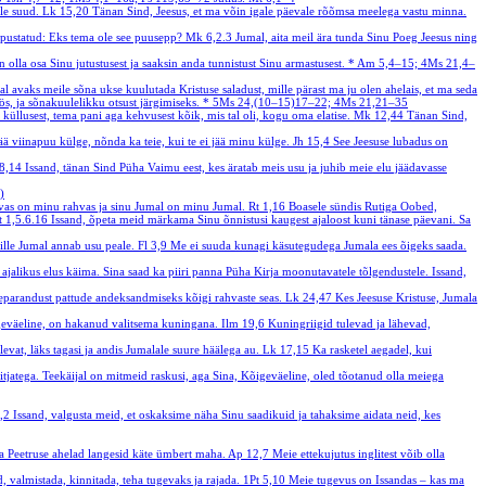
lle suud.
Lk 15,20
Tänan Sind, Jeesus, et ma võin igale päevale rõõmsa meelega vastu minna.
vapustatud: Eks tema ole see puusepp?
Mk 6,2.3
Jumal, aita meil ära tunda Sinu Poeg Jeesus ning
olla osa Sinu jutustusest ja saaksin anda tunnistust Sinu armastusest.
*
Am 5,4–15; 4Ms 21,4–
mal avaks meile sõna ukse kuulutada Kristuse saladust, mille pärast ma ju olen ahelais, et ma seda
ös, ja sõnakuulelikku otsust järgimiseks.
*
5Ms 24,(10–15)17–22; 4Ms 21,21–35
küllusest, tema pani aga kehvusest kõik, mis tal oli, kogu oma elatise.
Mk 12,44
Tänan Sind,
jää viinapuu külge, nõnda ka teie, kui te ei jää minu külge.
Jh 15,4
See Jeesuse lubadus on
8,14
Issand, tänan Sind Püha Vaimu eest, kes äratab meis usu ja juhib meie elu jäädavasse
)
rahvas on minu rahvas ja sinu Jumal on minu Jumal.
Rt 1,16
Boasele sündis Rutiga Oobed,
 1,5.6.16
Issand, õpeta meid märkama Sinu õnnistusi kaugest ajaloost kuni tänase päevani. Sa
mille Jumal annab usu peale.
Fl 3,9
Me ei suuda kunagi käsutegudega Jumala ees õigeks saada.
ajalikus elus käima. Sina saad ka piiri panna Püha Kirja moonutavatele tõlgendustele. Issand,
eparandust pattude andeksandmiseks kõigi rahvaste seas.
Lk 24,47
Kes Jeesuse Kristuse, Jumala
igeväeline, on hakanud valitsema kuningana.
Ilm 19,6
Kuningriigid tulevad ja lähevad,
evat, läks tagasi ja andis Jumalale suure häälega au.
Lk 17,15
Ka rasketel aegadel, kui
õitjatega. Teekäijal on mitmeid raskusi, aga Sina, Kõigeväeline, oled tõotanud olla meiega
3,2
Issand, valgusta meid, et oskaksime näha Sinu saadikuid ja tahaksime aidata neid, kes
i! Ja Peetruse ahelad langesid käte ümbert maha.
Ap 12,7
Meie ettekujutus inglitest võib olla
, valmistada, kinnitada, teha tugevaks ja rajada.
1Pt 5,10
Meie tugevus on Issandas – kas ma