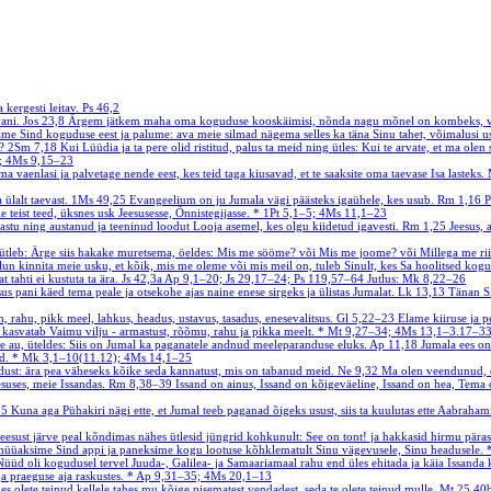
kergesti leitav.
Ps 46,2
vani.
Jos 23,8
Ärgem jätkem maha oma koguduse kooskäimisi, nõnda nagu mõnel on kombeks, vaid 
ame Sind koguduse eest ja palume: ava meie silmad nägema selles ka täna Sinu tahet, võimalusi 
d?
2Sm 7,18
Kui Lüüdia ja ta pere olid ristitud, palus ta meid ning ütles: Kui te arvate, et ma olen
; 4Ms 9,15–23
 vaenlasi ja palvetage nende eest, kes teid taga kiusavad, et te saaksite oma taevase Isa lasteks.
 ülalt taevast.
1Ms 49,25
Evangeelium on ju Jumala vägi päästeks igaühele, kes usub.
Rm 1,16
P
 teist teed, üksnes usk Jeesusesse, Õnnistegijasse.
*
1Pt 5,1–5; 4Ms 11,1–23
stu ning austanud ja teeninud loodut Looja asemel, kes olgu kiidetud igavesti.
Rm 1,25
Jeesus, 
 ütleb: Ärge siis hakake muretsema, öeldes: Mis me sööme? või Mis me joome? või Millega me riiet
 kinnita meie usku, et kõik, mis me oleme või mis meil on, tuleb Sinult, kes Sa hoolitsed kogu
 tahti ei kustuta ta ära.
Js 42,3a
Ap 9,1–20; Js 29,17–24; Ps 119,57–64
Jutlus: Mk 8,22–26
sus pani käed tema peale ja otsekohe ajas naine enese sirgeks ja ülistas Jumalat.
Lk 13,13
Tänan Si
, rahu, pikk meel, lahkus, headus, ustavus, tasadus, enesevalitsus.
Gl 5,22–23
Elame kiiruse ja p
e kasvatab Vaimu vilju - armastust, rõõmu, rahu ja pikka meelt.
*
Mt 9,27–34; 4Ms 13,1–3.17–3
e au, üteldes: Siis on Jumal ka paganatele andnud meeleparanduse eluks.
Ap 11,18
Jumala ees on
ud.
*
Mk 3,1–10(11.12); 4Ms 14,1–25
ldust: ära pea väheseks kõike seda kannatust, mis on tabanud meid.
Ne 9,32
Ma olen veendunud, et
suses, meie Issandas.
Rm 8,38–39
Issand on ainus, Issand on kõigeväeline, Issand on hea, Tema on
25
Kuna aga Pühakiri nägi ette, et Jumal teeb paganad õigeks usust, siis ta kuulutas ette Aabrah
Jeesust järve peal kõndimas nähes ütlesid jüngrid kohkunult: See on tont! ja hakkasid hirmu pära
id hüüaksime Sind appi ja paneksime kogu lootuse kõhklematult Sinu vägevusele, Sinu headusele.
Nüüd oli kogudusel tervel Juuda-, Galilea- ja Samaariamaal rahu end üles ehitada ja käia Issanda 
ga praeguse aja raskustes.
*
Ap 9,31–35; 4Ms 20,1–13
anes olete teinud kellele tahes mu kõige pisematest vendadest, seda te olete teinud mulle.
Mt 25,40