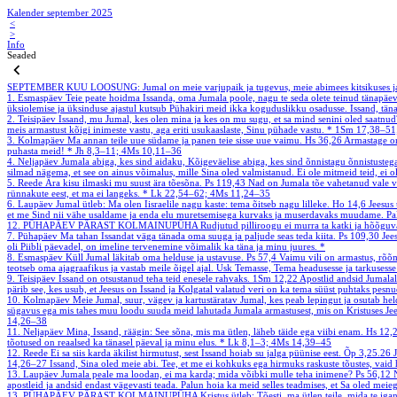
Kalender september 2025
<
>
Info
Seaded
SEPTEMBER
KUU LOOSUNG: Jumal on meie varjupaik ja tugevus, meie abimees kitsikuses ja 
1. Esmaspäev
Teie peate hoidma Issanda, oma Jumala poole, nagu te seda olete teinud tänapäe
üksiolemise ja üksinduse ajastul kutsub Pühakiri meid ikka koguduslikku osadusse. Issand, tän
2. Teisipäev
Issand, mu Jumal, kes olen mina ja kes on mu sugu, et sa mind senini oled saatnu
meis armastust kõigi inimeste vastu, aga eriti usukaaslaste, Sinu pühade vastu.
*
1Sm 17,38–51
3. Kolmapäev
Ma annan teile uue südame ja panen teie sisse uue vaimu.
Hs 36,26
Armastage oma
puhasta meid!
*
Jh 8,3–11; 4Ms 10,11–36
4. Neljapäev
Jumala abiga, kes sind aidaku, Kõigeväelise abiga, kes sind õnnistagu õnnistustega
silmad nägema, et see on ainus võimalus, mille Sina oled valmistanud. Ei ole mitmeid teid, ei ole
5. Reede
Ära kisu ilmaski mu suust ära tõesõna.
Ps 119,43
Nad on Jumala tõe vahetanud vale va
rünnakute eest, et ma ei langeks.
*
Lk 22,54–62; 4Ms 11,24–35
6. Laupäev
Jumal ütleb: Ma olen Iisraelile nagu kaste: tema õitseb nagu lilleke.
Ho 14,6
Jeesus
et me Sind nii vähe usaldame ja enda elu muretsemisega kurvaks ja muserdavaks muudame. Palun
12. PÜHAPÄEV PÄRAST KOLMAINUPÜHA
Rudjutud pilliroogu ei murra ta katki ja hõõguvat
7. Pühapäev
Ma tahan Issandat väga tänada oma suuga ja paljude seas teda kiita.
Ps 109,30
Jee
oli Piibli päevadel, on imeline tervenemine võimalik ka täna ja minu juures.
*
8. Esmaspäev
Küll Jumal läkitab oma helduse ja ustavuse.
Ps 57,4
Vaimu vili on armastus, rõõm
teotseb oma ajagraafikus ja vastab meile õigel ajal. Usk Temasse, Tema headusesse ja tarkusess
9. Teisipäev
Issand on otsustanud teha teid enesele rahvaks.
1Sm 12,22
Apostlid andsid Jumalal
pärib see, kes usub, et Jeesus on Issand ja Kolgatal valatud veri on ka tema süüst puhtaks pesn
10. Kolmapäev
Meie Jumal, suur, vägev ja kartustäratav Jumal, kes peab lepingut ja osutab he
sügavus ega mis tahes muu loodu suuda meid lahutada Jumala armastusest, mis on Kristuses Jee
14,26–38
11. Neljapäev
Mina, Issand, räägin: See sõna, mis ma ütlen, läheb täide ega viibi enam.
Hs 12,
tõotused on reaalsed ka tänasel päeval ja minu elus.
*
Lk 8,1–3; 4Ms 14,39–45
12. Reede
Ei sa siis karda äkilist hirmutust, sest Issand hoiab su jalga püünise eest.
Õp 3,25.26
14,26–27
Issand, Sina oled meie abi. Tee, et me ei kohkuks ega hirmuks raskuste tõustes, va
13. Laupäev
Jumala peale ma loodan, ei ma karda; mida võibki mulle teha inimene?
Ps 56,12
apostleid ja andsid endast vägevasti teada. Palun hoia ka meid selles teadmises, et Sa oled meie
13. PÜHAPÄEV PÄRAST KOLMAINUPÜHA
Kristus ütleb: Tõesti, ma ütlen teile, mida te ig