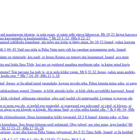
manitsegem üksteist, ja seda enam, et näete selle päeva lähenevat.
Hb 10,25
Järjest kasvava
usus kasvamiseks ja kuulutustööks.
*
Mt 23,1–12; 4Ms 6,22–27
 saanud usklikuks Issandasse, siis tulge mu kotta ja jääge sinna.
Ap 16,15
Issand, palun kasvata
Mt 5,44–45
Vaid uus süda ja Püha Vaim meis viib ka vaenlase armastamise teele. Issand,
ääste on inimesele, kes usub, et Jeesus Kristus on temagi süü lunastanud. Issand, ava meie
aita mul leida Sinu Tõde, kui see on peidetud maailma meelituste taha, ja kaitse mind kurja
ume? Teie taevane Isa teab ju, et te seda kõike vajate.
Mt 6,31.32
Jeesus, palun anna andeks,
 loodu eest.
*
Mk 7,24–30; 4Ms 12,1–16
nd, Jeesus, et Sa tahad mind parandada, koguni terveks teha. Palun kinnita minu usku, et nagu
ealiskaudsuse ajastul. Ootame, et kõik sünniks kohe, et kõik oleks arvutikliki kaugusel. Jumal
3
 kõik võrdsed, sõltumata päritolust, olgu nad juudid või mittejuudid. Lepituse ja igavese elu
 ei surm ega elu, ei inglid ega peainglid, ei praegused ega tulevased, ei väed, ei kõrgus, ei
 algus ja ots kõigele ja kõigile. Ma tänan Sind, et võin selles kindel olla.
*
Jh 4,46–54; 4Ms
amile rõõmusõnumit: Sinus õnnistatakse kõiki paganaid.
Gl 3,8
Issand, kinnita usku, et Sinu
st kisendama. Aga Jeesus kõnetas neid sedamaid: Olge julged, see olen mina, ärge kartke!
Mt
*
Mt 12,15–21; 4Ms 17,16–26
kartuses, ja see üha kasvas Püha Vaimu julgustusel.
Ap 9,31
Tänu Sulle, Issand, et Sa hoidsid
b
1Jh 4,7–12; 1Ms 4,1–16a; Ps 119,65–72
Jutlus: Mt 6,1–4