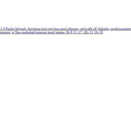
 2,4
Paulus kirjutab: Seepärast mul ongi hea meel nõtruses, vägivalla all, hädades, tagakiusamistes
 suutmatust, et Sina mahuksid minusse mind aitama.
Sk 8,11–17; 2Kr 11,16–33