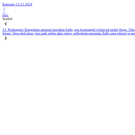
Kalender 13.11.2024
<
>
Info
Seaded
13. Kolmapäev
Kangelaste ammud murtakse katki, aga komistajad vöötavad endid jõuga.
1Sm
Jeesus, Sina oled ainus, kes saab nõdra täita väega, sellepärast tunnistan Sulle oma nõtrust ja