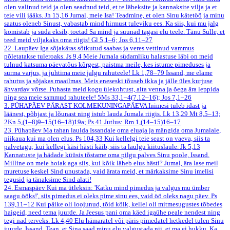
olen valinud teid ja olen seadnud teid, et te läheksite ja kannaksite vilja ja et
teie vili jääks.
Jh 15,16
Jumal, meie Isa! Teadmine, et olen Sinu kätetöö ja minu
saatus oleneb Sinust, vabastab mind hirmust tuleviku ees. Ka siis, kui mu jalg
komistab ja süda eksib, toetad Sa mind ja suunad tagasi elu teele. Tänu Sulle, et
teed meid viljakaks oma riigis!
Gl 5,1–6; Jos 6,11–27
22. Laupäev
Iga sõjakäras sõtkutud saabas ja veres vettinud vammus
põletatakse tuleroaks.
Js 9,4
Meie Jumala südamliku halastuse läbi on meid
tulnud katsuma päevatõus kõrgest, paistma meile, kes istume pimeduses ja
surma varjus, ja juhtima meie jalgu rahuteele!
Lk 1,78–79
Issand, me elame
rahutus ja sõjakas maailmas. Meis eneseski tõuseb ikka ja jälle üles kurjuse
ähvardav võrse. Puhasta meid kogu ülekohtust, aita venna ja õega ära leppida
ning sea meie sammud rahuteele!
5Ms 33,1–4(7.12–16); Jos 7,1–26
3. PÜHAPÄEV PÄRAST KOLMEKUNINGAPÄEVA
Inimesi tuleb idast ja
läänest, põhjast ja lõunast ning istub lauda Jumala riigis.
Lk 13,29
Mt 8,5–13;
2Kn 5,(1–8)9–15(16–18)19a; Ps 41
Jutlus: Rm 1,(14–15)16–17
23. Pühapäev
Ma tahan laulda Issandale oma eluaja ja mängida oma Jumalale,
niikaua kui ma olen elus.
Ps 104,33
Kui kellelgi teie seast on vaeva, siis ta
palvetagu; kui kellegi käsi hästi käib, siis ta laulgu kiituslaule.
Jk 5,13
Kannatuste ja hädade küüsis tõstame oma pilgu palves Sinu poole, Issand.
Milline on meie hoiak aga siis, kui kõik läheb elus hästi? Jumal, ära lase meil
muretuse keskel Sind unustada, vaid ärata meid, et märkaksime Sinu imelisi
tegusid ja tänaksime Sind alati!
24. Esmaspäev
Kui ma ütleksin: 'Katku mind pimedus ja valgus mu ümber
saagu ööks!', siis pimedus ei oleks pime sinu ees, vaid öö oleks nagu päev.
Ps
139,11–12
Kui päike oli loojunud, tõid kõik, kellel oli mitmesugustes tõbedes
haigeid, need tema juurde. Ja Jeesus pani oma käed igaühe peale nendest ning
tegi nad terveks.
Lk 4,40
Elu hämaratel või päris pimedatel hetkedel tulen Sinu
juurde, Issand. Tean, et Sina saad minu elu valgustada nii, et ma ei hukku. Ka