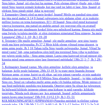
Sinu kätes, Jumal, nii elus kui ka surmas. Pole olemas ühtegi jõudu, mis võiks
mind Sinu juurest eemale kiskuda, kui ma vaid ise lahti ei lase. Aita, Issand, et
oleksin Sinu päralt nüüd, ikka ja igavesti!
3. Esmaspäev
Ometi oled sa meie keskel, Issand! Meile on pandud sinu nimi,
ära jäta meid maha!
Jr 14,9
Jumal valgustagu teie südame silmi, et te teaksite,
milline lootus on tema kutsumises.
Ef 1,18
Issand, Sina oled mind kutsunud
vägeva lootusega: mu patud on andeks antud, tee igavesse ellu on avatud!
Maailma ärevate sündmuste keskel löön aga mõnikord kartma. Ilmuta siis mulle
oma ligiolu ja tuleta meelde, et olen ristimises nimetatud Sinu nimega, Sa meie
Lunastaja!
2Ms 2,1–10; Jh 1,19–28
4. Teisipäev
Ole mulle armuline, Jumal; ole mulle armuline, sest sinu juures
otsib mu hing pelgupaika.
Ps 57,2
Meie kõik oleme võtnud tema täiusest, ja
armu armu peale.
Jh 1,16
Tahan tulla Sinu juurde pelgupaika, Jumal. Võtad Sa
mind vastu? Jah, oma pattudega olen küll ära teeninud Sinu viha ja nuhtluse,
ent julgen siiski tulla – Sinu armu pärast. Laota oma kaitsvad tiivad minugi üle,
kinnita mind oma armuga ning lase õnnetusel mööduda!
1Ms 21,1–7; Jh 1,29–
34
5. Kolmapäev
Issand vastas: Ma olen armuline, kellele olen armuline, ja
halastan, kelle peale halastan.
2Ms 33,19
Te ju teate meie Issanda Jeesuse
Kristuse armu, et tema, kuigi ta oli rikas, sai teie pärast vaeseks, et teie saaksite
rikkaks tema vaesusest.
2Kr 8,9
Mõtlen Sinu sõnadele, Issand – ja jään vaikseks
Sinu ees. Sinul on vabadus mulle armu anda või hukka mõista. Miski minus ei
saa Sind millekski sundida ega käsutada. Ometigi näen Su sõnas ka julgustust:
Sa hülgasid kõikide inimeste pärast oma kirkuse ja said vaeseks, kõikide
teenijaks. Nõnda teeb üksnes see, kes armastab. Issand, sellele armastusele
panen kogu oma lootuse!
1Ms 9,8–11(12.13); Jh 1,35–51
KOLMEKUNINGAPÄEV (EPIPHANIAS)
Pimedus möödub ja tõeline valgus
paistab juba.
1Jh 2,8b
Mt 2,1–12; Js 60,1–6; Jh 2,1–12
Jutlus: Ef 3,2–3a.5–6