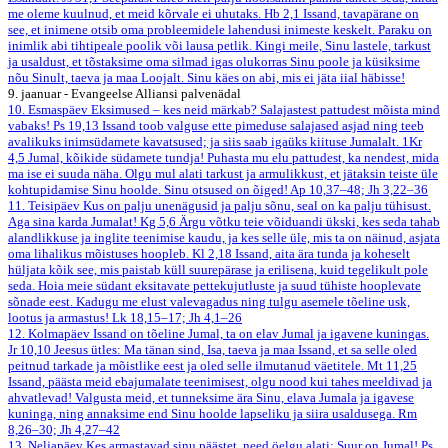
me oleme kuulnud, et meid kõrvale ei uhutaks.
Hb 2,1
Issand, tavapärane on
see, et inimene otsib oma probleemidele lahendusi inimeste keskelt. Paraku on
inimlik abi tihtipeale poolik või lausa petlik. Kingi meile, Sinu lastele, tarkust
ja usaldust, et tõstaksime oma silmad igas olukorras Sinu poole ja küsiksime
nõu Sinult, taeva ja maa Loojalt. Sinu käes on abi, mis ei jäta iial häbisse!
9. jaanuar - Evangeelse Alliansi palvenädal
10. Esmaspäev
Eksimused – kes neid märkab? Salajastest pattudest mõista mind
vabaks!
Ps 19,13
Issand toob valguse ette pimeduse salajased asjad ning teeb
avalikuks inimsüdamete kavatsused; ja siis saab igaüks kiituse Jumalalt.
1Kr
4,5
Jumal, kõikide südamete tundja! Puhasta mu elu pattudest, ka nendest, mida
ma ise ei suuda näha. Olgu mul alati tarkust ja armulikkust, et jätaksin teiste üle
kohtupidamise Sinu hoolde. Sinu otsused on õiged!
Ap 10,37–48; Jh 3,22–36
11. Teisipäev
Kus on palju unenägusid ja palju sõnu, seal on ka palju tühisust.
Aga sina karda Jumalat!
Kg 5,6
Ärgu võtku teie võiduandi ükski, kes seda tahab
alandlikkuse ja inglite teenimise kaudu, ja kes selle üle, mis ta on näinud, asjata
oma lihalikus mõistuses hoopleb.
Kl 2,18
Issand, aita ära tunda ja koheselt
hüljata kõik see, mis paistab küll suurepärase ja erilisena, kuid tegelikult pole
seda. Hoia meie südant eksitavate pettekujutluste ja suud tühiste hooplevate
sõnade eest. Kadugu me elust valevagadus ning tulgu asemele tõeline usk,
lootus ja armastus!
Lk 18,15–17; Jh 4,1–26
12. Kolmapäev
Issand on tõeline Jumal, ta on elav Jumal ja igavene kuningas.
Jr 10,10
Jeesus ütles: Ma tänan sind, Isa, taeva ja maa Issand, et sa selle oled
peitnud tarkade ja mõistlike eest ja oled selle ilmutanud väetitele.
Mt 11,25
Issand, päästa meid ebajumalate teenimisest, olgu nood kui tahes meeldivad ja
ahvatlevad! Valgusta meid, et tunneksime ära Sinu, elava Jumala ja igavese
kuninga, ning annaksime end Sinu hoolde lapseliku ja siira usaldusega.
Rm
8,26–30; Jh 4,27–42
13. Neljapäev
Kes armastavad sinu päästet, need öelgu alati: Suur on Jumal!
Ps