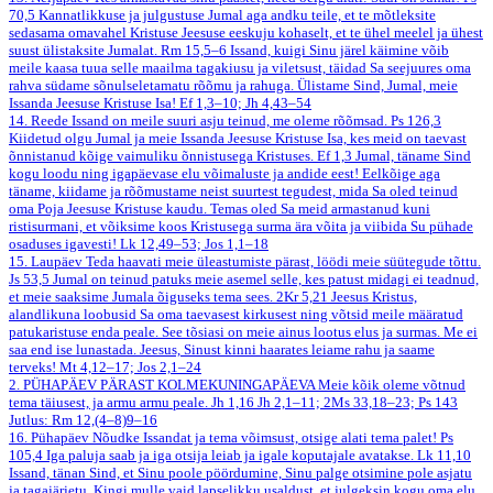
70,5
Kannatlikkuse ja julgustuse Jumal aga andku teile, et te mõtleksite
sedasama omavahel Kristuse Jeesuse eeskuju kohaselt, et te ühel meelel ja ühest
suust ülistaksite Jumalat.
Rm 15,5–6
Issand, kuigi Sinu järel käimine võib
meile kaasa tuua selle maailma tagakiusu ja viletsust, täidad Sa seejuures oma
rahva südame sõnulseletamatu rõõmu ja rahuga. Ülistame Sind, Jumal, meie
Issanda Jeesuse Kristuse Isa!
Ef 1,3–10; Jh 4,43–54
14. Reede
Issand on meile suuri asju teinud, me oleme rõõmsad.
Ps 126,3
Kiidetud olgu Jumal ja meie Issanda Jeesuse Kristuse Isa, kes meid on taevast
õnnistanud kõige vaimuliku õnnistusega Kristuses.
Ef 1,3
Jumal, täname Sind
kogu loodu ning igapäevase elu võimaluste ja andide eest! Eelkõige aga
täname, kiidame ja rõõmustame neist suurtest tegudest, mida Sa oled teinud
oma Poja Jeesuse Kristuse kaudu. Temas oled Sa meid armastanud kuni
ristisurmani, et võiksime koos Kristusega surma ära võita ja viibida Su pühade
osaduses igavesti!
Lk 12,49–53; Jos 1,1–18
15. Laupäev
Teda haavati meie üleastumiste pärast, löödi meie süütegude tõttu.
Js 53,5
Jumal on teinud patuks meie asemel selle, kes patust midagi ei teadnud,
et meie saaksime Jumala õiguseks tema sees.
2Kr 5,21
Jeesus Kristus,
alandlikuna loobusid Sa oma taevasest kirkusest ning võtsid meile määratud
patukaristuse enda peale. See tõsiasi on meie ainus lootus elus ja surmas. Me ei
saa end ise lunastada. Jeesus, Sinust kinni haarates leiame rahu ja saame
terveks!
Mt 4,12–17; Jos 2,1–24
2. PÜHAPÄEV PÄRAST KOLMEKUNINGAPÄEVA
Meie kõik oleme võtnud
tema täiusest, ja armu armu peale.
Jh 1,16
Jh 2,1–11; 2Ms 33,18–23; Ps 143
Jutlus: Rm 12,(4–8)9–16
16. Pühapäev
Nõudke Issandat ja tema võimsust, otsige alati tema palet!
Ps
105,4
Iga paluja saab ja iga otsija leiab ja igale koputajale avatakse.
Lk 11,10
Issand, tänan Sind, et Sinu poole pöördumine, Sinu palge otsimine pole asjatu
ja tagajärjetu. Kingi mulle vaid lapselikku usaldust, et julgeksin kogu oma elu