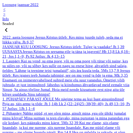
Loosung jaanuar 2022
<
>
Info
Seaded
2022. aasta loosung
Jeesus Kristus ütleb: Kes minu juurde tuleb, seda ma ei
lükka välja.
Jh 6,37
JAANUAR
KUU LOOSUNG: Jeesus Kristus ütleb: Tulge ja vaadake!
Jh 1,39
UUSAASTA
Jeesus Kristus on seesama eile ja täna ja igavesti!
Hb 13,8
Lk 4,16–
21; Jos 1,1–9; Ps 92
Jutlus: Jk 4,13–15
1. Laupäev
Kui su vend, su ema poeg, või su oma poeg või tütar või naine, kes
su süles on, või su sõber, kes sulle on nagu su enese hing, ahvatleb sind salaja,
öeldes: 'Lähme ja teenime teisi jumalaid!', siis ära kuula teda.
5Ms 13,7.9
Jeesus
ütleb: Kes iganes teeb Jumala tahtmist, see on mu vend ja õde ja ema.
Mk 3,35
Enamasti on inimestevahelised suhted meie elu suur varandus. Ometigi võib
juhtuda, et just inimsuhted, lähedus ja kiindumus ähvardavad meid eemale viia
Sinust, Sa ainus tõeline Jumal. Hoia meid nende kiusatuste eest ning aita üle
kõige usaldada Sinu tahtmist!
1. PÜHAPÄEV PÄRAST JÕULE
Me nägime tema au kui Isast ainusündinud
Poja au, täis armu ja tõde.
Jh 1,14b
Lk 2,(22–24)25–38(39–40); Js 49,13–16; Ps
57
Jutlus: 1Jh 1,1–4
2. Pühapäev
Nähke nüüd, et see olen mina, ainult mina, ega ole ühtki jumalat
minu kõrval! Mina surman ja teen elavaks, mina purustan ja mina parandan ega
ole kedagi, kes päästaks minu käest.
5Ms 32,39
Kui me elame, siis elame
Issandale, ja kui me sureme, siis sureme Issandale. Kas me nüüd elame või
sureme – me oleme Issanda päralt.
Rm 14,8
Hea on mõelda ja uskuda, et olen