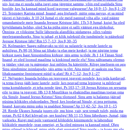
siis, kui ma ei suuda näha isegi oma järgmist sammu, võin end usaldada Sinu
hoolde, kes Sa kannad mind kord igavesse valgusesse!
Ap 16,9–15; Jos 8,1–29
25. Teisipäev
Karista mind, Issand, aga õiglaselt, mitte oma raevus, et sa mind
täiesti ei hävitaks.
Jr 10,24
Jumal ei ole meid pannud viha alla, vaid pääste
omandamisele meie Issanda Jeesuse Kristuse läbi.
1Ts 5,9
Jumal, kuigi Sa oled
kirjeldamatu heldus, oled Sa ka püha ning ei salli väärust ega ülekohut.
Õnnista, et võiksime Sulle läheneda alandliku südamega, olles valmis
meeleparanduseks. Sina ju tahad, et kõik tuleksid tõe tundmisele ja pääseksid
Jeesuse Kristuse läbi!
Rm 15,7–13; Jos 8,30–35
26. Kolmapäev
Saagu nähtavaks su töö su sulastele ja nende lastele su
auhiilgus.
Ps 90,16
Sõna sai lihaks ja elas meie keskel, ja me nägime tema
kirkust nagu Isast Ainusündinu kirkust, täis armu ja tõde.
Jh 1,14
Tänan Sind,
Issand, et oled loonud maailma ja kinkinud meile elu! Sinu nähtamatu olemus
ja jäädav vägi on ju märgatav, kui mõtlen Su kätetööle. Kõige imelisem on aga
Sinu sündimine inimlapseks, täis armu ja tõtt. Aita mind, et saaksin osa Sinu
lihakssaamise õnnistusest nüüd ja alati!
Rt 4,7–12; Jos 9,1–27
27. Neljapäev
Issanda heldus on igavesest igavesti nendele, kes teda kardavad,
ja tema õigus jääb laste lastele, neile, kes peavad tema lepingut ja mõtlevad
tema korraldustele, et teha nende järgi.
Ps 103,17–18
Jeesus Kristus on seesama
eile ja täna ja igavesti.
Hb 13,8
Muutlikus ja ebakindlas maailmas toetan oma
elu Sinule, Issand Jeesus Kristus! Sinu tõotused, Sinu arm ja halastus jäävad
püsima kõikides olukordades. Need, kes loodavad Sinule, ei pea pettuma.
Issand, kasvata minu usku ja usaldust Sinusse!
Ap 13,42–52; Jos 10,1–15
28. Reede
Üksnes Jumala juures ole, mu hing, vait, sest temalt tuleb, mida ma
ootan.
Ps 62,6
Kel kõrvad on, see kuulgu!
Mt 11,15
Sinu läheduses, Jumal, jään
vaikseks. Kuigi mul pole vastuseid kõikidele küsimustele ja lahendusi
kõikidele muredele, tean ometigi, et Sa oled minuga ja kannad mind. Olgu
minu silmad ja kõrvad, minu süda alati suunatud Sinu poole – ja kogu mu elu