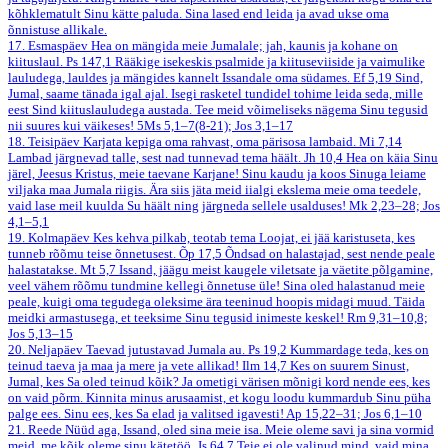
kõhklematult Sinu kätte paluda. Sina lased end leida ja avad ukse oma
õnnistuse allikale.
17. Esmaspäev
Hea on mängida meie Jumalale; jah, kaunis ja kohane on
kiituslaul.
Ps 147,1
Rääkige isekeskis psalmide ja kiituseviiside ja vaimulike
lauludega, lauldes ja mängides kannelt Issandale oma südames.
Ef 5,19
Sind,
Jumal, saame tänada igal ajal. Isegi rasketel tundidel tohime leida seda, mille
eest Sind kiituslauludega austada. Tee meid võimeliseks nägema Sinu tegusid
nii suures kui väikeses!
5Ms 5,1–7(8-21); Jos 3,1–17
18. Teisipäev
Karjata kepiga oma rahvast, oma pärisosa lambaid.
Mi 7,14
Lambad järgnevad talle, sest nad tunnevad tema häält.
Jh 10,4
Hea on käia Sinu
järel, Jeesus Kristus, meie taevane Karjane! Sinu kaudu ja koos Sinuga leiame
viljaka maa Jumala riigis. Ära siis jäta meid iialgi ekslema meie oma teedele,
vaid lase meil kuulda Su häält ning järgneda sellele usalduses!
Mk 2,23–28; Jos
4,1–5,1
19. Kolmapäev
Kes kehva pilkab, teotab tema Loojat, ei jää karistuseta, kes
tunneb rõõmu teise õnnetusest.
Õp 17,5
Õndsad on halastajad, sest nende peale
halastatakse.
Mt 5,7
Issand, jäägu meist kaugele viletsate ja väetite põlgamine,
veel vähem rõõmu tundmine kellegi õnnetuse üle! Sina oled halastanud meie
peale, kuigi oma tegudega oleksime ära teeninud hoopis midagi muud. Täida
meidki armastusega, et teeksime Sinu tegusid inimeste keskel!
Rm 9,31–10,8;
Jos 5,13–15
20. Neljapäev
Taevad jutustavad Jumala au.
Ps 19,2
Kummardage teda, kes on
teinud taeva ja maa ja mere ja vete allikad!
Ilm 14,7
Kes on suurem Sinust,
Jumal, kes Sa oled teinud kõik? Ja ometigi värisen mõnigi kord nende ees, kes
on vaid põrm. Kinnita minus arusaamist, et kogu loodu kummardub Sinu püha
palge ees. Sinu ees, kes Sa elad ja valitsed igavesti!
Ap 15,22–31; Jos 6,1–10
21. Reede
Nüüd aga, Issand, oled sina meie isa. Meie oleme savi ja sina vormid
meid, me kõik oleme sinu kätetöö.
Js 64,7
Teie ei ole valinud mind, vaid mina