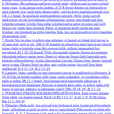
6. Neljapäev
Ma puhastan nad kogu nende süüst, millega nad on pattu teinud
minu vastu; ja ma annan neile andeks.
Jr 33,8
Jeesus Kristus on lepitusohver
meie pattude eest, kuid mitte üksnes meie, vaid ka kogu maailma pattude eest.
1Jh 2,2
Jumal, Sa kuulutad andeksandmist patusele. Neile, keda vaevab
süükoorem, on see kirjeldamatu rõõmusõnum, lootus, mis tõstab nad üles.
Lõppeks seisame ju kõik Sinu püha ja kõiketeadva palge ees ning seal loeb
üksnes see, mida Sina otsustad. Palun, et annaksid mulle tunda mu patu
tõsidust, ent tõstaksid ka pilgu nägema Teda, kes on lepitusohver terve maailma
üleastumiste eest!
7. Reede
Siis tea täna ja talleta oma südames, et Issand on Jumal ülal taevas ja
all maa peal, teist ei ole.
5Ms 4,39
Jumalal on olnud hea meel lasta kogu täiusel
temas elada ja lepitada tema läbi enesega kõik, niihästi maapealsed kui
taevalised.
Kl 1,19–20
Issand! Võib olla suudab inimene Sinuga arvestamata
lahendada mõnegi maise mure. Ometi ei jaksa me Sinuta lahti harutada meie
kõikide põhiprobleemi: loodu lahusolekut Loojast. Üksnes Sina, Jeesus, lepitad
taeva ja maa. Üksnes Sinul on rahu, mis voolab neisse, kes end Sinu kätte
usaldavad!
Tt 2,11–14; Jh 2,13–25
8. Laupäev
Vaata, nüüdki on mul tunnistaja taevas ja eestkõneleja kõrgustes.
Ii
16,19
Usk on kindel usaldus selle vastu, mida oodatakse, ja veendumus selles,
mida ei nähta.
Hb 11,1
Jumal, Sina kutsud meid kaugemale nähtavast ja
käegakatsutavast maailmast. Kasvata ja kinnita meie usku, et sellest saaks sild
maise ja taevase, nähtava ja nähtamatu vahel!
5Ms 18,14–19; Jh 3,1–21
1. PÜHAPÄEV PÄRAST KOLMEKUNINGAPÄEVA
Kõik, keda iganes Jumala
Vaim juhib, on Jumala lapsed.
Rm 8,14
Mt 3,13–17; Js 42,1–9; Ps 96
Jutlus:
Rm 12,1–3(4–8)
9. Pühapäev
Häda neile, kes otsivad tuge hobustest ning loodavad sõjavankrite
peale, sellepärast et neid on palju, aga ei vaata Iisraeli Püha poole ega küsi nõu
Issandalt.
Js 31,1
Seepärast tuleb meil palju hoolsamini panna tähele seda, mida