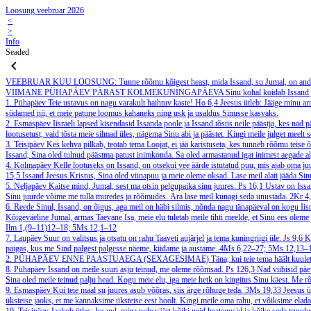
Loosung veebruar 2026
<
>
Info
Seaded
VEEBRUAR
KUU LOOSUNG: Tunne rõõmu kõigest heast, mida Issand, su Jumal, on andnu
VIIMANE PÜHAPÄEV PÄRAST KOLMEKUNINGAPÄEVA
Sinu kohal koidab Issand 
1. Pühapäev
Teie ustavus on nagu varakult haihtuv kaste!
Ho 6,4
Jeesus ütleb: Jääge minu a
südamed nii, et meie patune loomus kahaneks ning usk ja usaldus Sinusse kasvaks.
2. Esmaspäev
Iisraeli lapsed kisendasid Issanda poole ja Issand tõstis neile päästja, kes nad p
lootusetust, vaid tõsta meie silmad üles, nägema Sinu abi ja päästet. Kingi meile julget meelt
3. Teisipäev
Kes kehva pilkab, teotab tema Loojat, ei jää karistuseta, kes tunneb rõõmu teise 
Issand, Sina oled tulnud päästma patust inimkonda. Sa oled armastanud igat inimest aegade a
4. Kolmapäev
Kelle lootuseks on Issand, on otsekui vee äärde istutatud puu, mis ajab oma juur
15,5
Issand Jeesus Kristus, Sina oled viinapuu ja meie oleme oksad. Lase meil alati jääda Si
5. Neljapäev
Kaitse mind, Jumal, sest ma otsin pelgupaika sinu juures.
Ps 16,1
Ustav on Issan
Sinu juurde võime me tulla muredes ja rõõmudes. Ära lase meil kunagi seda unustada.
2Kr 4
6. Reede
Sinul, Issand, on õigus, aga meil on häbi silmis, nõnda nagu tänapäeval on kogu Iisr
Kõigeväeline Jumal, armas Taevane Isa, meie elu tuletab meile tihti meelde, et Sinu ees oleme 
Ilm 1,(9–11)12–18; 5Ms 12,1–12
7. Laupäev
Suur on valitsus ja otsatu on rahu Taaveti aujärjel ja tema kuningriigi üle.
Js 9,6
K
paigas, kus me Sind palgest palgesse näeme, kiidame ja austame.
4Ms 6,22–27; 5Ms 12,13–
2. PÜHAPÄEV ENNE PAASTUAEGA (SEXAGESIMAE)
Täna, kui teie tema häält kuul
8. Pühapäev
Issand on meile suuri asju teinud, me oleme rõõmsad.
Ps 126,3
Nad viibisid päe
Sina oled meile teinud palju head. Kogu meie elu, iga meie hetk on kingitus Sinu käest. Me 
9. Esmaspäev
Kui teie maal su juures asub võõras, siis ärge rõhuge teda.
3Ms 19,33
Jeesus ü
üksteise jaoks, et me kannaksime üksteise eest hoolt. Kingi meile oma rahu, et võiksime ela