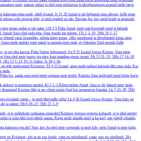
seepärast, et Kristus Jeesus saaks osutada kogu oma pikka meelt kõigepealt mind eeskujuks
 kannatuse meie, patuste pärast ja oled oma ristisurma ja ülestõusmisega avanud meile taeva
i halastada tema peale, ütleb Issand.
Jr 31,20
Jumal ei ole hüljanud oma rahvast, kelle tema
il mõista seda sügavat tõde, et meil igaühel on üks Taevane Isa, kes meid hoiab ja armastab.
a ning temas endas ei ole pattu.
1Jh 3,5
Püha Jumal, meie patt koormab meid ja lahutab
l. Ainult Sina võid seda teha. Sinu juurde me tuleme.
1Ts 1,2–10; 5Ms 16,1–17
se võtnud vastu Issandaks, nõnda käige temas, olles juurdunud ja ülesehitatud temas ning
st. Anna meile andeks meie patud ja uuenda meie süda, et võiksime Sind teenida Sulle
ses, ja see üha kasvas Püha Vaimu julgustusel.
Ap 9,31
Issand Jeesus Kristus, Sinu nime
 et Sina oled meie juures iga päev kuni maailma ajastu otsani.
Mt 13,31–35; 5Ms 17,14–20
; 1Kr 13,1–13; Ps 31
Jutlus: Js 58,1–9a
l on teile andestanud Kristuses.
Ef 4,32
Issand, anna meile tarkust katsuda läbi oma süda. Kui
le anda.
Püha Isa, saada oma ingel meid varjama meie teedel. Kaitsku Sinu ingliväed meid kõige kurja
ik tarkuse ja tunnetuse aarded.
Kl 2,2–3
Kõigeväeline Jumal, Sina ei ole jäänud meie jaoks
e ilmutanud Kristuse läbi ja me võime tunda Sind kui armastavat Jumalat.
Lk 5,33–39; 5Ms
äega rüvedaid vaime – ja need lähevadki välja!
Lk 4,36
Issand Jeesus Kristus, Sinu käes on
abi ja pääste.
Mt 6,16–21; 5Ms 21,1–9
eile, et te mõtleksite sedasama omavahel Kristuse Jeesuse eeskuju kohaselt, et te ühel meelel
da ei oska tihti isegi tähele panna. Kingi meile tänulik meel ja ka keel, mis julgeb sõnades
ma halastust ega abi! Sina, kes Sa oled meie varjupaik ja meie kilp, meie Jumal ja meie kalju,
keegi on Kristuses, siis ta on uus loodu, vana on möödunud, vaata, uus on sündinud.
2Kr