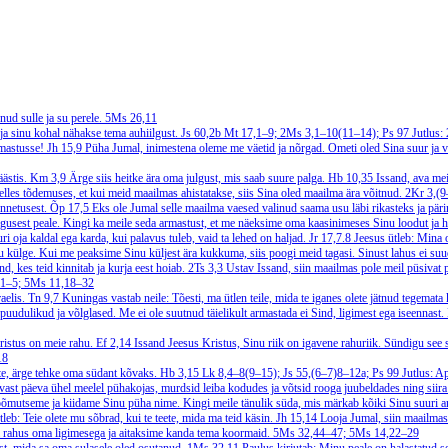
d sulle ja su perele.
5Ms 26,11
ja sinu kohal nähakse tema auhiilgust.
Js 60,2b
Mt 17,1–9; 2Ms 3,1–10(11–14); Ps 97
Jutlus:
rmastusse!
Jh 15,9
Püha Jumal, inimestena oleme me väetid ja nõrgad. Ometi oled Sina suur ja 
äästis.
Km 3,9
Ärge siis heitke ära oma julgust, mis saab suure palga.
Hb 10,35
Issand, ava me
 selles tõdemuses, et kui meid maailmas ahistatakse, siis Sina oled maailma ära võitnud.
2Kr 3,(
õnnetusest.
Õp 17,5
Eks ole Jumal selle maailma vaesed valinud saama usu läbi rikasteks ja päri
lgusest peale. Kingi ka meile seda armastust, et me näeksime oma kaasinimeses Sinu loodut ja h
i oja kaldal ega karda, kui palavus tuleb, vaid ta lehed on haljad.
Jr 17,7.8
Jeesus ütleb: Mina o
nu külge. Kui me peaksime Sinu küljest ära kukkuma, siis poogi meid tagasi. Sinust lahus ei s
d, kes teid kinnitab ja kurja eest hoiab.
2Ts 3,3
Ustav Issand, siin maailmas pole meil püsivat pe
,1–5; 5Ms 11,18–32
aelis.
Tn 9,7
Kuningas vastab neile: Tõesti, ma ütlen teile, mida te iganes olete jätnud tegemata
puudulikud ja võlglased. Me ei ole suutnud täielikult armastada ei Sind, ligimest ega iseennast
ristus on meie rahu.
Ef 2,14
Issand Jeesus Kristus, Sinu riik on igavene rahuriik. Sündigu see s
18
ete, ärge tehke oma südant kõvaks.
Hb 3,15
Lk 8,4–8(9–15); Js 55,(6–7)8–12a; Ps 99
Jutlus: A
vast päeva ühel meelel pühakojas, murdsid leiba kodudes ja võtsid rooga juubeldades ning siira
rõõmutseme ja kiidame Sinu püha nime. Kingi meile tänulik süda, mis märkab kõiki Sinu suuri a
tleb: Teie olete mu sõbrad, kui te teete, mida ma teid käsin.
Jh 15,14
Looja Jumal, siin maailmas
da rahus oma ligimesega ja aitaksime kanda tema koormaid.
5Ms 32,44–47; 5Ms 14,22–29