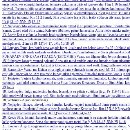
10. Teisipäev
Jaakob ütles: Issand, mina pole väärt kõiki neid heategusid ja kõike seda truud
tuues neile, kes edaspidi hakkavad temasse uskuma ja pärivad igavese elu.
1Tm 1,16
Issand J
väravad. Tee meist kõigist selle armusõnumi kuulutajad, kes oma elu ja sõnaga kuulutavad Sinu
11. Kolmapäev
Eks ole Efraim mulle kalliks pojaks ja lemmiklapseks? Sest iga kord, kui ma r
on ette ära tundnud.
Rm 11,2
Jumal, Sina oled meie Isa ja Sinu isalik süda on täis armu ja h
Lk 6,43–49; 5Ms 15,12–18
12. Neljapäev
Ma kaotan su üleastumised nagu pilved ja su patud nagu pilvituse. Pöördu min
Sinust. Ometi oled Sina tulnud Kristuse läbi meid patust lunastama. Anna meile andeks meie 
13. Reede
Kui te ei kuula Issanda häält ja tõrgute Issanda käsu vastu, siis on Issanda käsi tei
kinnitatud usus, nõnda nagu teid on õpetatud.
Kl 2,6–7
Issand, anna meile sõnakuulelik süda.
meelepäraselt.
2Tm 3,(10–13)14–17; 5Ms 16,18–20
14. Laupäev
Tema, kes hoiab oma vagade hingi, kisub nad ära õelate käest.
Ps 97,10
Nüüd oli
pärast võime tihti saada raskuste osalisteks. Ometi oled Sina lubanud, et Sa ei jäta meid orbu
PÜHAPÄEV ENNE PAASTUAEGA (ESTOMIHI)
Vaata, me läheme üles Jeruusalemma ja 
15. Pühapäev
Joosepi vennad palusid: Anna siis nüüd andeks oma isa Jumala sulaste üleast
seal on viha, andestamatust, kurjust ja kibedust, siis eemalda need sealt. Kingi selle asemele
16. Esmaspäev
Vaata, ma läkitan oma ingli ja tema valmistab minu ees teed.
Ml 3,1
Inimesepoe
eest, olgu päev või öö. Ära jäta meid kunagi üksi ega maha. Sina oled meie ainus lootus ja ab
17. Teisipäev
Varjatu kuulub Issandale, meie Jumalale, aga mis on ilmutatud, kuulub igavesti m
varjatuks, vaid oled ennast ilmutanud oma Pojas Jeesuses Kristuses. Tema on Sinu Sõna, kes
19,1–13
18. Kolmapäev
Tulgu mulle sinu heldus, Issand, ja su pääste su ütluse järgi.
Ps 119,41
Hirm 
kõik meelevald taevas ja maa peal. Sinu jaoks pole miski võimatu. Sinul on vägi ja võimus vai
18. veebruar - Algab kannatusaeg
19. Neljapäev
Tänage, rahvad, meie Jumalat, kostku valjusti tema kiitus! Tema paneb elama m
ja ühest suust ülistaksite Jumalat ja meie Issanda Jeesuse Kristuse Isa.
Rm 15,5–6
Kõigeväeli
need tänusõnad taeva poole saata.
Kl 3,(5–7)8–11; 5Ms 24,6–22
20. Reede
Sina, Issand, ära keela mulle oma halastust; sinu arm ja su ustavus hoidku mind ala
kelle peale me loodame. Seisa alati meie poolt ja aita meid.
Esr 9,5–9.13–15; 5Ms 25,1–16
21. Laupäev
Ärge tuletage meelde endisi asju ja ärge pange tähele, mis muiste on sündinud. V