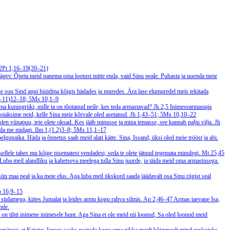
 2Pt 1,16–19(20–21)
vägev. Õpeta meid panema oma lootust mitte enda, vaid Sinu peale. Puhasta ja uuenda meie
ie suu Sind appi hüüdma kõigis hädades ja muredes. Ära lase elumuredel meis tekitada
9–11)12–18; 5Ms 10,1–9
ma kuningriiki, mille ta on tõotanud neile, kes teda armastavad?
Jk 2,5
Inimesearmastaja
oiaksime neid, kelle Sina meie kõrvale oled asetanud.
Jh 1,43–51; 5Ms 10,10–22
len viinapuu, teie olete oksad. Kes jääb minusse ja mina temasse, see kannab palju vilja.
Jh
uuda me midagi.
Ilm 1,(1.2)3–8; 5Ms 11,1–17
lgupaika. Häda ja õnnetus saab meid alati kätte. Sina, Issand, üksi oled meie trööst ja abi.
 kellele tahes mu kõige pisematest vendadest, seda te olete jätnud tegemata minulegi.
Mt 25,45
. Luba meil alandliku ja kahetseva meelega tulla Sinu juurde, ja täida meid oma armastusega.
iin maa peal ja ka meie elus. Aga luba meil ükskord saada jäädavalt osa Sinu riigist seal
p 16,9–15
 südamega, kiites Jumalat ja leides armu kogu rahva silmis.
Ap 2,46–47
Armas taevane Isa,
nde.
 on tihti inimene inimesele hunt. Aga Sina ei ole meid nii loonud, Sa oled loonud meid