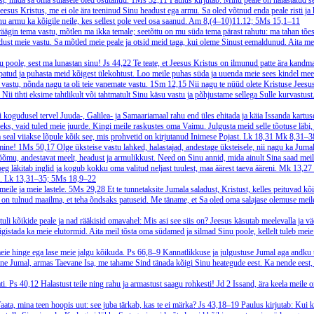
ust, mida sa oma sulasele oled osutanud.
1Ms 32,11
Paulus kirjutab: Minu peale on halastatud 
eesus Kristus, me ei ole ära teeninud Sinu headust ega armu. Sa oled võtnud enda peale risti ja
 armu ka kõigile neile, kes sellest pole veel osa saanud.
Am 8,(4–10)11.12; 5Ms 15,1–11
äägin tema vastu, mõtlen ma ikka temale; seetõttu on mu süda tema pärast rahutu: ma tahan tõest
eldust meie vastu. Sa mõtled meie peale ja otsid meid taga, kui oleme Sinust eemaldunud. Aita me
u poole, sest ma lunastan sinu!
Js 44,22
Te teate, et Jeesus Kristus on ilmunud patte ära kandm
patud ja puhasta meid kõigest ülekohtust. Loo meile puhas süda ja uuenda meie sees kindel mee
e vastu, nõnda nagu ta oli teie vanemate vastu.
1Sm 12,15
Nii nagu te nüüd olete Kristuse Jeesu
 Nii tihti eksime tahtlikult või tahtmatult Sinu käsu vastu ja põhjustame sellega Sulle kurvastu
 kogudusel tervel Juuda-, Galilea- ja Samaariamaal rahu end üles ehitada ja käia Issanda kartu
deks, vaid tuled meie juurde. Kingi meile raskustes oma Vaimu. Julgusta meid selle tõotuse läbi,
seal viiakse lõpule kõik see, mis prohvetid on kirjutanud Inimese Pojast.
Lk 18,31
Mk 8,31–38
umine!
1Ms 50,17
Olge üksteise vastu lahked, halastajad, andestage üksteisele, nii nagu ka Juma
 rõõmu, andestavat meelt, headust ja armulikkust. Need on Sinu annid, mida ainult Sina saad mei
g läkitab inglid ja kogub kokku oma valitud neljast tuulest, maa äärest taeva ääreni.
Mk 13,27
i.
Lk 13,31–35; 5Ms 18,9–22
eile ja meie lastele.
5Ms 29,28
Et te tunnetaksite Jumala saladust, Kristust, kelles peituvad kõ
 on tulnud maailma, et teha õndsaks patuseid. Me täname, et Sa oled oma salajase olemuse meil
tuli kõikide peale ja nad rääkisid omavahel: Mis asi see siis on? Jeesus käsutab meelevalla ja v
gistada ka meie elutormid. Aita meil tõsta oma südamed ja silmad Sinu poole, kellelt tuleb meie 
eie hinge ega lase meie jalgu kõikuda.
Ps 66,8–9
Kannatlikkuse ja julgustuse Jumal aga andku t
ne Jumal, armas Taevane Isa, me tahame Sind tänada kõigi Sinu heategude eest. Ka nende eest, mi
ti.
Ps 40,12
Halastust teile ning rahu ja armastust saagu rohkesti!
Jd 2
Issand, ära keela meile o
aata, mina teen hoopis uut: see juba tärkab, kas te ei märka?
Js 43,18–19
Paulus kirjutab: Kui 