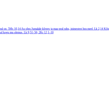
seal on.
5Ms 10,14
Au olgu Jumalale kõrges ja maa peal rahu, inimestest hea meel.
Lk 2,14
Kõig
detud kogu mu olemus.
Lk 9,51–56; 2Kr 12,1–10