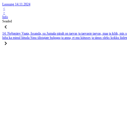
Loosung 14.11.2024
<
>
Info
Seaded
14. Neljapäev
Vaata, Issanda, su Jumala päralt on taevas ja taevaste taevas, maa ja kõik, mis 
luba ka minul liituda Sinu ülistajate hulgaga ja anna, et mu kiituses ja tänus oleks kokku lii