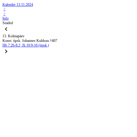
Kalender 13.11.2024
<
>
Info
Seaded
13. Kolmapäev
Konst. üpsk. Johannes Kuldsuu †407
Hb 7:26-8:2; Jh 10:9-16 (üpsk.)