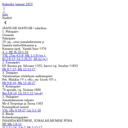
Kalender jaanuar 2023
<
>
Info
Seaded
JAANUAR
JAANUAR / näärikuu
1. Pühapäev
Uusaasta
Nääripäev
29. pp., enne jumalailmumise p.
Issanda ümberlõikamise p.
Kaisarea üpsk. Vassiili Suur †376
4. v. HE Jh 20:1-10
VSL 2Tm 4:5-8; Mk 1:1-8 (pp.).
Kl 2:8-12; Lk 2:20-21, 40-52 (p.)
2. Esmaspäev
EP. Rooma pst. Silvester †335; Sarovi vg. Serafim †1833
Hb 8:7-13; Mk 12:13-17
3. Teisipäev
Vabadussõjas võidelnute mälestuspäev
Prh. Malakia †V s. eKr.; mr. Gordi †IV s.
Hb 9:8-10; Mk 12:18-27
4. Kolmapäev
70 apostlit, vg. Teoktist †800
Rm 8:8-14; Lk 10:1-21 (ap-d)
5. Neljapäev
Jumalailmumise eelpäev
Mr-d Teopempt ja Teona †303
Kuninglikud tunnid
VSL 1Kr 9:19-27; Lk 3:1-18
6. Reede
Kolmekuningapäev
ISSANDA RISTIMISE, JUMALAILMUMISE PÜHA
HE Mk 1:9-11
Tt 2:11-14, 3:4-7; Mt 3:13-17