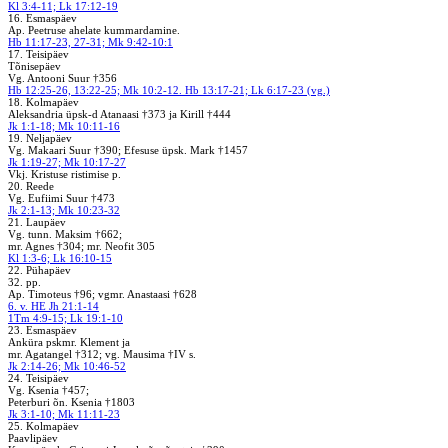
Kl 3:4-11; Lk 17:12-19
16. Esmaspäev
Ap. Peetruse ahelate kummardamine.
Hb 11:17-23, 27-31; Mk 9:42-10:1
17. Teisipäev
Tõnisepäev
Vg. Antooni Suur †356
Hb 12:25-26, 13:22-25; Mk 10:2-12. Hb 13:17-21; Lk 6:17-23 (vg.)
18. Kolmapäev
Aleksandria üpsk-d Atanaasi †373 ja Kirill †444
Jk 1:1-18; Mk 10:11-16
19. Neljapäev
Vg. Makaari Suur †390; Efesuse üpsk. Mark †1457
Jk 1:19-27; Mk 10:17-27
Vkj. Kristuse ristimise p.
20. Reede
Vg. Eufiimi Suur †473
Jk 2:1-13; Mk 10:23-32
21. Laupäev
Vg. tunn. Maksim †662;
mr. Agnes †304; mr. Neofit 305
Kl 1:3-6; Lk 16:10-15
22. Pühapäev
32. pp.
Ap. Timoteus †96; vgmr. Anastaasi †628
6. v. HE Jh 21:1-14
1Tm 4:9-15; Lk 19:1-10
23. Esmaspäev
Anküra pskmr. Klement ja
mr. Agatangel †312; vg. Mausima †IV s.
Jk 2:14-26; Mk 10:46-52
24. Teisipäev
Vg. Ksenia †457;
Peterburi õn. Ksenia †1803
Jk 3:1-10; Mk 11:11-23
25. Kolmapäev
Paavlipäev