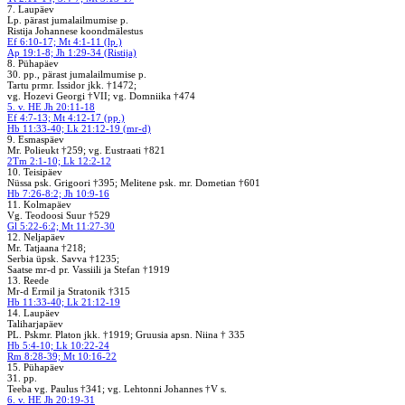
7. Laupäev
Lp. pärast jumalailmumise p.
Ristija Johannese koondmälestus
Ef 6:10-17; Mt 4:1-11 (lp.)
Ap 19:1-8; Jh 1:29-34 (Ristija)
8. Pühapäev
30. pp., pärast jumalailmumise p.
Tartu prmr. Issidor jkk. †1472;
vg. Hozevi Georgi †VII; vg. Domniika †474
5. v. HE Jh 20:11-18
Ef 4:7-13; Mt 4:12-17 (pp.)
Hb 11:33-40; Lk 21:12-19 (mr-d)
9. Esmaspäev
Mr. Polieukt †259; vg. Eustraati †821
2Tm 2:1-10; Lk 12:2-12
10. Teisipäev
Nüssa psk. Grigoori †395; Melitene psk. mr. Dometian †601
Hb 7:26-8:2; Jh 10:9-16
11. Kolmapäev
Vg. Teodoosi Suur †529
Gl 5:22-6:2; Mt 11:27-30
12. Neljapäev
Mr. Tatjaana †218;
Serbia üpsk. Savva †1235;
Saatse mr-d pr. Vassiili ja Stefan †1919
13. Reede
Mr-d Ermil ja Stratonik †315
Hb 11:33-40; Lk 21:12-19
14. Laupäev
Taliharjapäev
PL. Pskmr. Platon jkk. †1919; Gruusia apsn. Niina † 335
Hb 5:4-10; Lk 10:22-24
Rm 8:28-39; Mt 10:16-22
15. Pühapäev
31. pp.
Teeba vg. Paulus †341; vg. Lehtonni Johannes †V s.
6. v. HE Jh 20:19-31